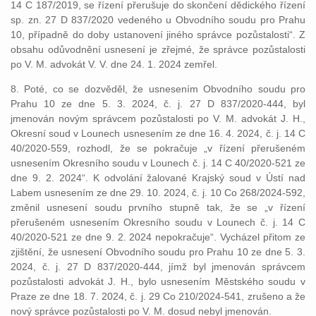
14 C 187/2019, se řízení přerušuje do skončení dědického řízení
sp. zn. 27 D 837/2020 vedeného u Obvodního soudu pro Prahu
10, případně do doby ustanovení jiného správce pozůstalosti“. Z
obsahu odůvodnění usnesení je zřejmé, že správce pozůstalosti
po V. M. advokát V. V. dne 24. 1. 2024 zemřel.
8. Poté, co se dozvěděl, že usnesením Obvodního soudu pro
Prahu 10 ze dne 5. 3. 2024, č. j. 27 D 837/2020-444, byl
jmenován novým správcem pozůstalosti po V. M. advokát J. H.,
Okresní soud v Lounech usnesením ze dne 16. 4. 2024, č. j. 14 C
40/2020-559, rozhodl, že se pokračuje „v řízení přerušeném
usnesením Okresního soudu v Lounech č. j. 14 C 40/2020-521 ze
dne 9. 2. 2024“. K odvolání žalované Krajský soud v Ústí nad
Labem usnesením ze dne 29. 10. 2024, č. j. 10 Co 268/2024-592,
změnil usnesení soudu prvního stupně tak, že se „v řízení
přerušeném usnesením Okresního soudu v Lounech č. j. 14 C
40/2020-521 ze dne 9. 2. 2024 nepokračuje“. Vycházel přitom ze
zjištění, že usnesení Obvodního soudu pro Prahu 10 ze dne 5. 3.
2024, č. j. 27 D 837/2020-444, jímž byl jmenován správcem
pozůstalosti advokát J. H., bylo usnesením Městského soudu v
Praze ze dne 18. 7. 2024, č. j. 29 Co 210/2024-541, zrušeno a že
nový správce pozůstalosti po V. M. dosud nebyl jmenován.