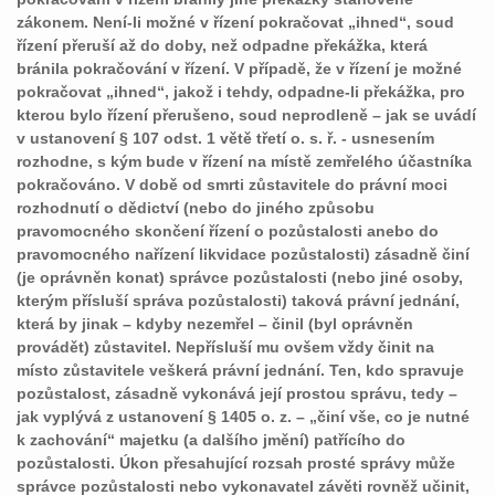
zákonem. Není-li možné v řízení pokračovat „ihned“, soud
řízení přeruší až do doby, než odpadne překážka, která
bránila pokračování v řízení. V případě, že v řízení je možné
pokračovat „ihned“, jakož i tehdy, odpadne-li překážka, pro
kterou bylo řízení přerušeno, soud neprodleně – jak se uvádí
v ustanovení § 107 odst. 1 větě třetí o. s. ř. - usnesením
rozhodne, s kým bude v řízení na místě zemřelého účastníka
pokračováno. V době od smrti zůstavitele do právní moci
rozhodnutí o dědictví (nebo do jiného způsobu
pravomocného skončení řízení o pozůstalosti anebo do
pravomocného nařízení likvidace pozůstalosti) zásadně činí
(je oprávněn konat) správce pozůstalosti (nebo jiné osoby,
kterým přísluší správa pozůstalosti) taková právní jednání,
která by jinak – kdyby nezemřel – činil (byl oprávněn
provádět) zůstavitel. Nepřísluší mu ovšem vždy činit na
místo zůstavitele veškerá právní jednání. Ten, kdo spravuje
pozůstalost, zásadně vykonává její prostou správu, tedy –
jak vyplývá z ustanovení § 1405 o. z. – „činí vše, co je nutné
k zachování“ majetku (a dalšího jmění) patřícího do
pozůstalosti. Úkon přesahující rozsah prosté správy může
správce pozůstalosti nebo vykonavatel závěti rovněž učinit,