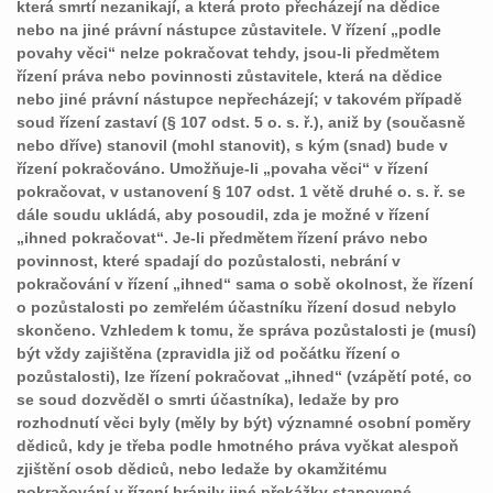
která smrtí nezanikají, a která proto přecházejí na dědice
nebo na jiné právní nástupce zůstavitele. V řízení „podle
povahy věci“ nelze pokračovat tehdy, jsou-li předmětem
řízení práva nebo povinnosti zůstavitele, která na dědice
nebo jiné právní nástupce nepřecházejí; v takovém případě
soud řízení zastaví (§ 107 odst. 5 o. s. ř.), aniž by (současně
nebo dříve) stanovil (mohl stanovit), s kým (snad) bude v
řízení pokračováno. Umožňuje-li „povaha věci“ v řízení
pokračovat, v ustanovení § 107 odst. 1 větě druhé o. s. ř. se
dále soudu ukládá, aby posoudil, zda je možné v řízení
„ihned pokračovat“. Je-li předmětem řízení právo nebo
povinnost, které spadají do pozůstalosti, nebrání v
pokračování v řízení „ihned“ sama o sobě okolnost, že řízení
o pozůstalosti po zemřelém účastníku řízení dosud nebylo
skončeno. Vzhledem k tomu, že správa pozůstalosti je (musí)
být vždy zajištěna (zpravidla již od počátku řízení o
pozůstalosti), lze řízení pokračovat „ihned“ (vzápětí poté, co
se soud dozvěděl o smrti účastníka), ledaže by pro
rozhodnutí věci byly (měly by být) významné osobní poměry
dědiců, kdy je třeba podle hmotného práva vyčkat alespoň
zjištění osob dědiců, nebo ledaže by okamžitému
pokračování v řízení bránily jiné překážky stanovené