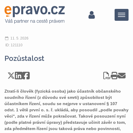
Menu
11. 5. 2026
ID: 121110
Pozůstalost
Ztratí-li člověk (fyzická osoba) jako účastník občanského
soudního řízení (z důvodu své smrti) způsobilost být
účastníkem řízení, soudu se nejprve v ustanovení § 107
odst. 1 větě první o. s. ř. ukládá, aby posoudil „podle povahy
věci“, zda v řízení může pokračovat. Takové posouzení nyní
(podle platné právní úpravy) představuje učinit závěr o tom,
zda předmětem řízení jsou taková práva nebo povinnosti,