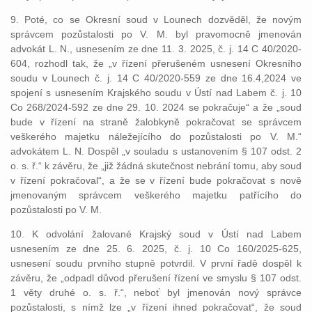
9. Poté, co se Okresní soud v Lounech dozvěděl, že novým
správcem pozůstalosti po V. M. byl pravomocně jmenován
advokát L. N., usnesením ze dne 11. 3. 2025, č. j. 14 C 40/2020-
604, rozhodl tak, že „v řízení přerušeném usnesení Okresního
soudu v Lounech č. j. 14 C 40/2020-559 ze dne 16.4,2024 ve
spojení s usnesením Krajského soudu v Ústí nad Labem č. j. 10
Co 268/2024-592 ze dne 29. 10. 2024 se pokračuje“ a že „soud
bude v řízení na straně žalobkyně pokračovat se správcem
veškerého majetku náležejícího do pozůstalosti po V. M.“
advokátem L. N. Dospěl „v souladu s ustanovením § 107 odst. 2
o. s. ř.“ k závěru, že „již žádná skutečnost nebrání tomu, aby soud
v řízení pokračoval“, a že se v řízení bude pokračovat s nově
jmenovaným správcem veškerého majetku patřícího do
pozůstalosti po V. M.
10. K odvolání žalované Krajský soud v Ústí nad Labem
usnesením ze dne 25. 6. 2025, č. j. 10 Co 160/2025-625,
usnesení soudu prvního stupně potvrdil. V první řadě dospěl k
závěru, že „odpadl důvod přerušení řízení ve smyslu § 107 odst.
1 věty druhé o. s. ř.“, neboť byl jmenován nový správce
pozůstalosti, s nímž lze „v řízení ihned pokračovat“, že soud