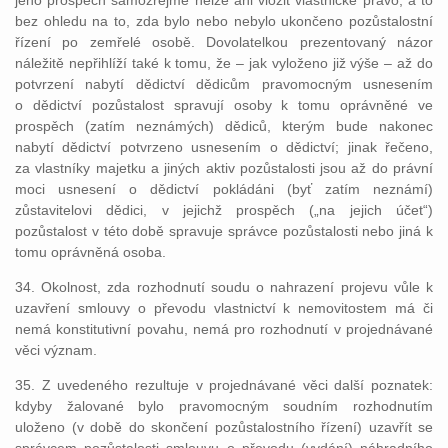
jeho prospěch samozřejmě nelze ani vložit vlastnické právo, a to
bez ohledu na to, zda bylo nebo nebylo ukončeno pozůstalostní
řízení po zemřelé osobě. Dovolatelkou prezentovaný názor
náležitě nepřihlíží také k tomu, že – jak vyloženo již výše – až do
potvrzení nabytí dědictví dědicům pravomocným usnesením
o dědictví pozůstalost spravují osoby k tomu oprávněné ve
prospěch (zatím neznámých) dědiců, kterým bude nakonec
nabytí dědictví potvrzeno usnesením o dědictví; jinak řečeno,
za vlastníky majetku a jiných aktiv pozůstalosti jsou až do právní
moci usnesení o dědictví pokládáni (byť zatím neznámí)
zůstavitelovi dědici, v jejichž prospěch („na jejich účet“)
pozůstalost v této době spravuje správce pozůstalosti nebo jiná k
tomu oprávněná osoba.
34. Okolnost, zda rozhodnutí soudu o nahrazení projevu vůle k
uzavření smlouvy o převodu vlastnictví k nemovitostem má či
nemá konstitutivní povahu, nemá pro rozhodnutí v projednávané
věci význam.
35. Z uvedeného rezultuje v projednávané věci další poznatek:
kdyby žalované bylo pravomocným soudním rozhodnutím
uloženo (v době do skončení pozůstalostního řízení) uzavřít se