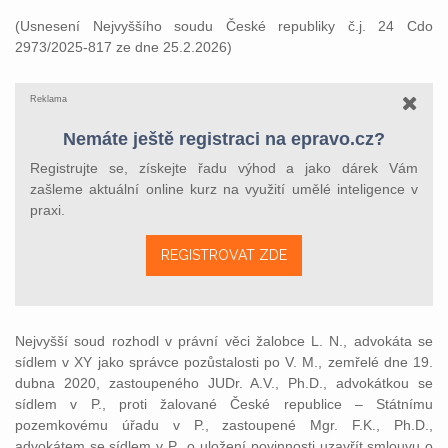
(Usnesení Nejvyššího soudu České republiky č.j. 24 Cdo
2973/2025-817 ze dne 25.2.2026)
Reklama
Nemáte ještě registraci na epravo.cz?
Registrujte se, získejte řadu výhod a jako dárek Vám
zašleme aktuální online kurz na využití umělé inteligence v
praxi.
REGISTROVAT ZDE
Nejvyšší soud rozhodl v právní věci žalobce L. N., advokáta se
sídlem v XY jako správce pozůstalosti po V. M., zemřelé dne 19.
dubna 2020, zastoupeného JUDr. A.V., Ph.D., advokátkou se
sídlem v P., proti žalované České republice – Státnímu
pozemkovému úřadu v P., zastoupené Mgr. F.K., Ph.D.,
advokátem se sídlem v P., o uložení povinnosti uzavřít smlouvu o