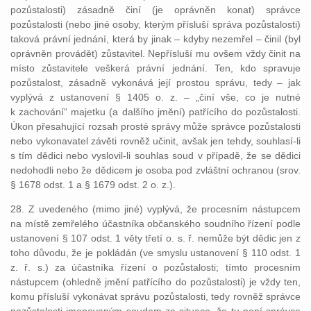
pozůstalosti) zásadně činí (je oprávněn konat) správce
pozůstalosti (nebo jiné osoby, kterým přísluší správa pozůstalosti)
taková právní jednání, která by jinak – kdyby nezemřel – činil (byl
oprávněn provádět) zůstavitel. Nepřísluší mu ovšem vždy činit na
místo zůstavitele veškerá právní jednání. Ten, kdo spravuje
pozůstalost, zásadně vykonává její prostou správu, tedy – jak
vyplývá z ustanovení § 1405 o. z. – „činí vše, co je nutné
k zachování“ majetku (a dalšího jmění) patřícího do pozůstalosti.
Úkon přesahující rozsah prosté správy může správce pozůstalosti
nebo vykonavatel závěti rovněž učinit, avšak jen tehdy, souhlasí-li
s tím dědici nebo vyslovil-li souhlas soud v případě, že se dědici
nedohodli nebo že dědicem je osoba pod zvláštní ochranou (srov.
§ 1678 odst. 1 a § 1679 odst. 2 o. z.).
28. Z uvedeného (mimo jiné) vyplývá, že procesním nástupcem
na místě zemřelého účastníka občanského soudního řízení podle
ustanovení § 107 odst. 1 věty třetí o. s. ř. nemůže být dědic jen z
toho důvodu, že je pokládán (ve smyslu ustanovení § 110 odst. 1
z. ř. s.) za účastníka řízení o pozůstalosti; tímto procesním
nástupcem (ohledně jmění patřícího do pozůstalosti) je vždy ten,
komu přísluší vykonávat správu pozůstalosti, tedy rovněž správce