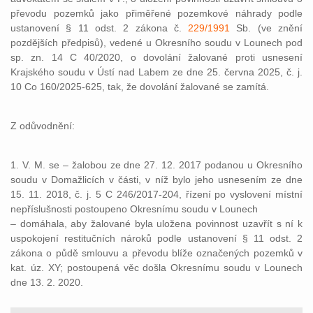
převodu pozemků jako přiměřené pozemkové náhrady podle
ustanovení § 11 odst. 2 zákona č.
229/1991
Sb. (ve znění
pozdějších předpisů), vedené u Okresního soudu v Lounech pod
sp. zn. 14 C 40/2020, o dovolání žalované proti usnesení
Krajského soudu v Ústí nad Labem ze dne 25. června 2025, č. j.
10 Co 160/2025-625, tak, že dovolání žalované se zamítá.
Z odůvodnění:
1. V. M. se – žalobou ze dne 27. 12. 2017 podanou u Okresního
soudu v Domažlicích v části, v níž bylo jeho usnesením ze dne
15. 11. 2018, č. j. 5 C 246/2017-204, řízení po vyslovení místní
nepříslušnosti postoupeno Okresnímu soudu v Lounech
– domáhala, aby žalované byla uložena povinnost uzavřít s ní k
uspokojení restitučních nároků podle ustanovení § 11 odst. 2
zákona o půdě smlouvu a převodu blíže označených pozemků v
kat. úz. XY; postoupená věc došla Okresnímu soudu v Lounech
dne 13. 2. 2020.