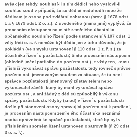
avšak jen tehdy, souhlasí-li s tím dědici nebo vyslovil-li
souhlas soud v případě, že se dědici nedohodli nebo že
dědicem je osoba pod zvláštní ochranou (srov. § 1678 odst.
1 a § 1679 odst. 2 o. z.). Z uvedeného (mimo jiné) vyplývá, že
procesním nástupcem na místě zemřelého účastníka
občanského soudního řízení podle ustanovení § 107 odst. 1
věty třetí o. s. ř. nemůže být dědic jen z toho důvodu, že je
pokládán (ve smyslu ustanovení § 110 odst. 1 z. ř. s.) za
účastníka řízení o pozůstalosti; tímto procesním nástupcem
(ohledně jmění patřícího do pozůstalosti) je vždy ten, komu
přísluší vykonávat správu pozůstalosti, tedy rovněž správce
pozůstalosti jmenovaným soudem za situace, že tu není
správce pozůstalosti jmenovaný zůstavitelem nebo
vykonavatel závěti, který by mohl vykonávat správu
pozůstalosti, a ani žádný z dědiců způsobilý k výkonu
správy pozůstalosti. Kdyby (snad) v řízení o pozůstalosti
došlo při stanovení osoby spravující pozůstalost k prodlení,
je procesním nástupcem zemřelého účastníka neznámá
osoba oprávněná ke správě pozůstalosti, které by byl v
příslušném sporném řízení ustanoven opatrovník (§ 29 odst.
3 o. s. ř.).