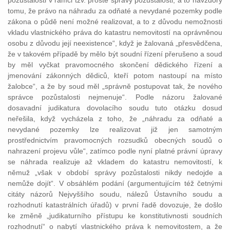
pozůstalosti v rámci tzv. prosté správy pozůstalosti, a to navzdory
tomu, že právo na náhradu za odňaté a nevydané pozemky podle
zákona o půdě není možné realizovat, a to z důvodu nemožnosti
vkladu vlastnického práva do katastru nemovitostí na oprávněnou
osobu z důvodu její neexistence“, když je žalovaná „přesvědčena,
že v takovém případě by mělo být soudní řízení přerušeno a soud
by měl vyčkat pravomocného skončení dědického řízení a
jmenování zákonných dědiců, kteří potom nastoupí na místo
žalobce“, a že by soud měl „správně postupovat tak, že nového
správce pozůstalosti nejmenuje“. Podle názoru žalované
dosavadní judikatura dovolacího soudu tuto otázku dosud
neřešila, když vycházela z toho, že „náhradu za odňaté a
nevydané pozemky lze realizovat již jen samotným
prostřednictvím pravomocných rozsudků obecných soudů o
nahrazení projevu vůle“, zatímco podle nyní platné právní úpravy
se náhrada realizuje až vkladem do katastru nemovitostí, k
němuž „však v období správy pozůstalosti nikdy nedojde a
nemůže dojít“. V obsáhlém podání (argumentujícím též četnými
citáty názorů Nejvyššího soudu, nálezů Ústavního soudu a
rozhodnutí katastrálních úřadů) v první řadě dovozuje, že došlo
ke změně „judikaturního přístupu ke konstitutivnosti soudních
rozhodnutí“ o nabytí vlastnického práva k nemovitostem, a že