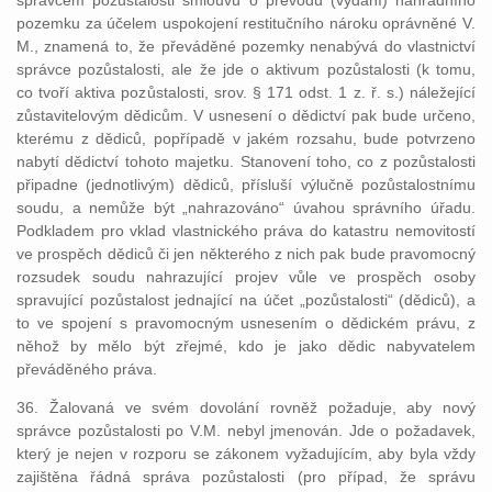
správcem pozůstalosti smlouvu o převodu (vydání) náhradního
pozemku za účelem uspokojení restitučního nároku oprávněné V.
M., znamená to, že převáděné pozemky nenabývá do vlastnictví
správce pozůstalosti, ale že jde o aktivum pozůstalosti (k tomu,
co tvoří aktiva pozůstalosti, srov. § 171 odst. 1 z. ř. s.) náležející
zůstavitelovým dědicům. V usnesení o dědictví pak bude určeno,
kterému z dědiců, popřípadě v jakém rozsahu, bude potvrzeno
nabytí dědictví tohoto majetku. Stanovení toho, co z pozůstalosti
připadne (jednotlivým) dědiců, přísluší výlučně pozůstalostnímu
soudu, a nemůže být „nahrazováno“ úvahou správního úřadu.
Podkladem pro vklad vlastnického práva do katastru nemovitostí
ve prospěch dědiců či jen některého z nich pak bude pravomocný
rozsudek soudu nahrazující projev vůle ve prospěch osoby
spravující pozůstalost jednající na účet „pozůstalosti“ (dědiců), a
to ve spojení s pravomocným usnesením o dědickém právu, z
něhož by mělo být zřejmé, kdo je jako dědic nabyvatelem
převáděného práva.
36. Žalovaná ve svém dovolání rovněž požaduje, aby nový
správce pozůstalosti po V.M. nebyl jmenován. Jde o požadavek,
který je nejen v rozporu se zákonem vyžadujícím, aby byla vždy
zajištěna řádná správa pozůstalosti (pro případ, že správu