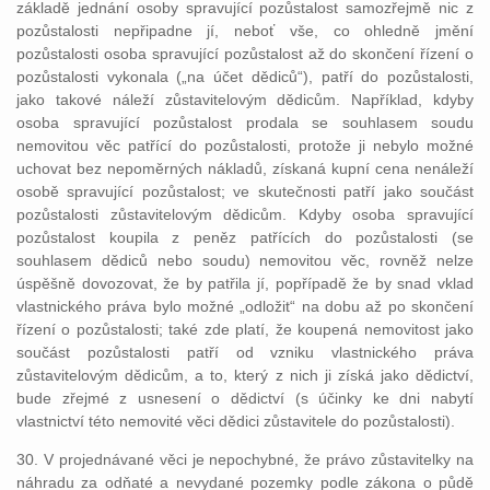
základě jednání osoby spravující pozůstalost samozřejmě nic z
pozůstalosti nepřipadne jí, neboť vše, co ohledně jmění
pozůstalosti osoba spravující pozůstalost až do skončení řízení o
pozůstalosti vykonala („na účet dědiců“), patří do pozůstalosti,
jako takové náleží zůstavitelovým dědicům. Například, kdyby
osoba spravující pozůstalost prodala se souhlasem soudu
nemovitou věc patřící do pozůstalosti, protože ji nebylo možné
uchovat bez nepoměrných nákladů, získaná kupní cena nenáleží
osobě spravující pozůstalost; ve skutečnosti patří jako součást
pozůstalosti zůstavitelovým dědicům. Kdyby osoba spravující
pozůstalost koupila z peněz patřících do pozůstalosti (se
souhlasem dědiců nebo soudu) nemovitou věc, rovněž nelze
úspěšně dovozovat, že by patřila jí, popřípadě že by snad vklad
vlastnického práva bylo možné „odložit“ na dobu až po skončení
řízení o pozůstalosti; také zde platí, že koupená nemovitost jako
součást pozůstalosti patří od vzniku vlastnického práva
zůstavitelovým dědicům, a to, který z nich ji získá jako dědictví,
bude zřejmé z usnesení o dědictví (s účinky ke dni nabytí
vlastnictví této nemovité věci dědici zůstavitele do pozůstalosti).
30. V projednávané věci je nepochybné, že právo zůstavitelky na
náhradu za odňaté a nevydané pozemky podle zákona o půdě