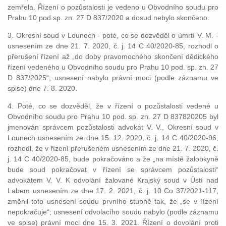
zemřela. Řízení o pozůstalosti je vedeno u Obvodního soudu pro
Prahu 10 pod sp. zn. 27 D 837/2020 a dosud nebylo skončeno.
3. Okresní soud v Lounech - poté, co se dozvěděl o úmrtí V. M. -
usnesením ze dne 21. 7. 2020, č. j. 14 C 40/2020-85, rozhodl o
přerušení řízení až „do doby pravomocného skončení dědického
řízení vedeného u Obvodního soudu pro Prahu 10 pod. sp. zn. 27
D 837/2025“; usnesení nabylo právní moci (podle záznamu ve
spise) dne 7. 8. 2020.
4. Poté, co se dozvěděl, že v řízení o pozůstalosti vedené u
Obvodního soudu pro Prahu 10 pod. sp. zn. 27 D 837820205 byl
jmenován správcem pozůstalosti advokát V. V., Okresní soud v
Lounech usnesením ze dne 15. 12. 2020, č. j. 14 C 40/2020-96,
rozhodl, že v řízení přerušeném usnesením ze dne 21. 7. 2020, č.
j. 14 C 40/2020-85, bude pokračováno a že „na místě žalobkyně
bude soud pokračovat v řízení se správcem pozůstalosti“
advokátem V. V. K odvolání žalované Krajský soud v Ústí nad
Labem usnesením ze dne 17. 2. 2021, č. j. 10 Co 37/2021-117,
změnil toto usnesení soudu prvního stupně tak, že „se v řízení
nepokračuje“; usnesení odvolacího soudu nabylo (podle záznamu
ve spise) právní moci dne 15. 3. 2021. Řízení o dovolání proti