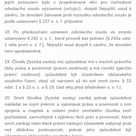
jejich posouzení bylo v projednávané věci pro rozhodnutí
odvolacího soudu významné (určující), dospěl Nejvyšší soud k
závěru, že dovolání žalované proti rozsudku odvolacího soudu je
podle ustanovení § 237 o. s. ř. přípustné.
18. Po přezkoumání usnesení odvolacího soudu ve smyslu
ustanovení § 242 o. s. ř., které provedl bez jednání (§ 243a odst.
1 věta první o. s. ř.), Nejvyšší soud dospěl k závěru, že dovolání
není opodstatněné.
19. Člověk (fyzická osoba) má způsobilost mít v mezích právního
řádu práva a povinnosti (právní osobnost) a má rovněž (jakožto
právní osobnost) způsobilost být účastníkem občanského
soudního řízení, obojí od narození až do své smrti (srov. § 15
odst. 1 a § 23 o. z. a § 19, část věty před středníkem o. s. ř.).
20. Smrtí člověka (fyzické osoby) zaniká jednak způsobilost
nakládat se svým jměním a vykonávat práva a povinnosti s ním
spojená a majetek a ostatní jmění zemřelého člověka tvoří
pozůstalost, samozřejmě s výjimkou těch práv a povinností, které
smrtí zanikají nebo které právní nástupci zůstavitele nabývají jinak
než dědickou posloupností, jednak jeho způsobilost být