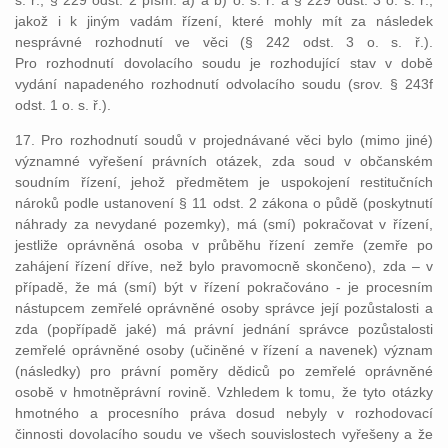
s. ř., § 229 odst. 2 písm. a) a b) o. s. ř. a § 229 odst. 3 o. s. ř.,
jakož i k jiným vadám řízení, které mohly mít za následek
nesprávné rozhodnutí ve věci (§ 242 odst. 3 o. s. ř.).
Pro rozhodnutí dovolacího soudu je rozhodující stav v době
vydání napadeného rozhodnutí odvolacího soudu (srov. § 243f
odst. 1 o. s. ř.).
17. Pro rozhodnutí soudů v projednávané věci bylo (mimo jiné)
významné vyřešení právních otázek, zda soud v občanském
soudním řízení, jehož předmětem je uspokojení restitučních
nároků podle ustanovení § 11 odst. 2 zákona o půdě (poskytnutí
náhrady za nevydané pozemky), má (smí) pokračovat v řízení,
jestliže oprávněná osoba v průběhu řízení zemře (zemře po
zahájení řízení dříve, než bylo pravomocně skončeno), zda – v
případě, že má (smí) být v řízení pokračováno - je procesním
nástupcem zemřelé oprávněné osoby správce její pozůstalosti a
zda (popřípadě jaké) má právní jednání správce pozůstalosti
zemřelé oprávněné osoby (učiněné v řízení a navenek) význam
(následky) pro právní poměry dědiců po zemřelé oprávněné
osobě v hmotněprávní rovině. Vzhledem k tomu, že tyto otázky
hmotného a procesního práva dosud nebyly v rozhodovací
činnosti dovolacího soudu ve všech souvislostech vyřešeny a že