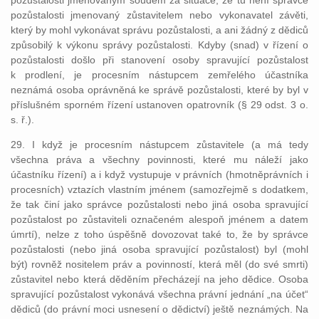
pozůstalosti jmenovaným soudem za situace, že tu není správce
pozůstalosti jmenovaný zůstavitelem nebo vykonavatel závěti,
který by mohl vykonávat správu pozůstalosti, a ani žádný z dědiců
způsobilý k výkonu správy pozůstalosti. Kdyby (snad) v řízení o
pozůstalosti došlo při stanovení osoby spravující pozůstalost
k prodlení, je procesním nástupcem zemřelého účastníka
neznámá osoba oprávněná ke správě pozůstalosti, které by byl v
příslušném sporném řízení ustanoven opatrovník (§ 29 odst. 3 o.
s. ř.).
29. I když je procesním nástupcem zůstavitele (a má tedy
všechna práva a všechny povinnosti, které mu náleží jako
účastníku řízení) a i když vystupuje v právních (hmotněprávních i
procesních) vztazích vlastním jménem (samozřejmě s dodatkem,
že tak činí jako správce pozůstalosti nebo jiná osoba spravující
pozůstalost po zůstaviteli označeném alespoň jménem a datem
úmrtí), nelze z toho úspěšně dovozovat také to, že by správce
pozůstalosti (nebo jiná osoba spravující pozůstalost) byl (mohl
být) rovněž nositelem práv a povinností, která měl (do své smrti)
zůstavitel nebo která děděním přecházejí na jeho dědice. Osoba
spravující pozůstalost vykonává všechna právní jednání „na účet“
dědiců (do právní moci usnesení o dědictví) ještě neznámých. Na