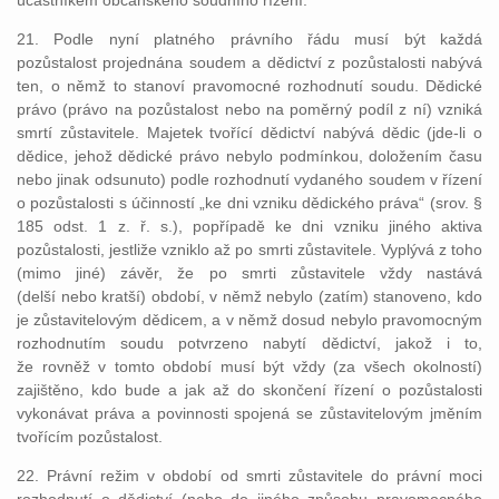
účastníkem občanského soudního řízení.
21. Podle nyní platného právního řádu musí být každá
pozůstalost projednána soudem a dědictví z pozůstalosti nabývá
ten, o němž to stanoví pravomocné rozhodnutí soudu. Dědické
právo (právo na pozůstalost nebo na poměrný podíl z ní) vzniká
smrtí zůstavitele. Majetek tvořící dědictví nabývá dědic (jde-li o
dědice, jehož dědické právo nebylo podmínkou, doložením času
nebo jinak odsunuto) podle rozhodnutí vydaného soudem v řízení
o pozůstalosti s účinností „ke dni vzniku dědického práva“ (srov. §
185 odst. 1 z. ř. s.), popřípadě ke dni vzniku jiného aktiva
pozůstalosti, jestliže vzniklo až po smrti zůstavitele. Vyplývá z toho
(mimo jiné) závěr, že po smrti zůstavitele vždy nastává
(delší nebo kratší) období, v němž nebylo (zatím) stanoveno, kdo
je zůstavitelovým dědicem, a v němž dosud nebylo pravomocným
rozhodnutím soudu potvrzeno nabytí dědictví, jakož i to,
že rovněž v tomto období musí být vždy (za všech okolností)
zajištěno, kdo bude a jak až do skončení řízení o pozůstalosti
vykonávat práva a povinnosti spojená se zůstavitelovým jměním
tvořícím pozůstalost.
22. Právní režim v období od smrti zůstavitele do právní moci