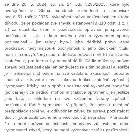
ze dne 20. 6. 2024, sp. zn. 24 Cdo 3295/2023, které bylo
uveřejněno ve Sbírce soudních rozhodnutí a stanovisek
pod č. 51, ročník 2025 - vykonávat správu pozůstalosti jen z toho
důvodu, že je pokládán (ve smyslu ustanovení § 110 odst. 1 z. ř.
s.) za účastníka řízení o pozůstalosti; oprávněn je spravovat
pozůstalost – jak je dáno povahou věci a významem správy
pozůstalosti - jen tehdy, bylo-li jeho dědické právo jasně
prokázáno, tedy nejsou-li pochybnosti o jeho dědickém titulu,
není-li tu (nevyřešený) spor o dědické právo a není-li tu ani žádná
skutečnost, pro kterou by nemohl dědit. Dědic může vykonávat
správu pozůstalosti dále jen tehdy, jestliže s tím souhlasí a jestliže
je – zejména s ohledem na své vzdělání, zkušenosti, odborné
znalosti a zdravotní stav – takovou funkci skutečně způsobilý
vykonávat. Kdyby mělo správu pozůstalosti vykonávat společně
(solidárně) více dědiců, mohou mít takové oprávnění, jen jestliže
jsou také s ohledem na své vzájemné vztahy způsobilí
pozůstalost řádně spravovat. V případě, že nejsou uvedené
předpoklady splněny, je odůvodněn závěr, že správa pozůstalosti
dědici (popřípadě žádnému z více dědiců) nepřísluší. V případě,
že tu není správce pozůstalosti jmenovaný zůstavitelem nebo
vykonavatel závěti, který by mohl vykonávat správu pozůstalosti,