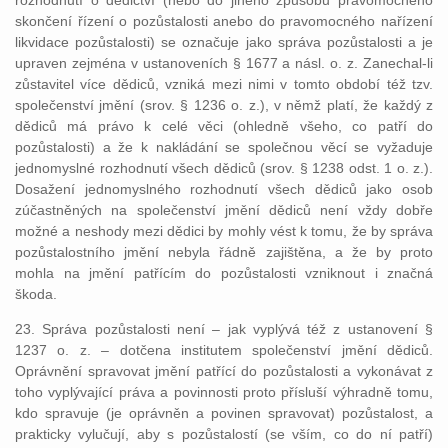
rozhodnutí o dědictví (nebo do jiného způsobu pravomocného
skončení řízení o pozůstalosti anebo do pravomocného nařízení
likvidace pozůstalosti) se označuje jako správa pozůstalosti a je
upraven zejména v ustanoveních § 1677 a násl. o. z. Zanechal-li
zůstavitel více dědiců, vzniká mezi nimi v tomto období též tzv.
společenství jmění (srov. § 1236 o. z.), v němž platí, že každý z
dědiců má právo k celé věci (ohledně všeho, co patří do
pozůstalosti) a že k nakládání se společnou věcí se vyžaduje
jednomyslné rozhodnutí všech dědiců (srov. § 1238 odst. 1 o. z.).
Dosažení jednomyslného rozhodnutí všech dědiců jako osob
zúčastněných na společenství jmění dědiců není vždy dobře
možné a neshody mezi dědici by mohly vést k tomu, že by správa
pozůstalostního jmění nebyla řádně zajištěna, a že by proto
mohla na jmění patřícím do pozůstalosti vzniknout i značná
škoda.
23. Správa pozůstalosti není – jak vyplývá též z ustanovení §
1237 o. z. – dotčena institutem společenství jmění dědiců.
Oprávnění spravovat jmění patřící do pozůstalosti a vykonávat z
toho vyplývající práva a povinnosti proto přísluší výhradně tomu,
kdo spravuje (je oprávněn a povinen spravovat) pozůstalost, a
prakticky vylučují, aby s pozůstalostí (se vším, co do ní patří)