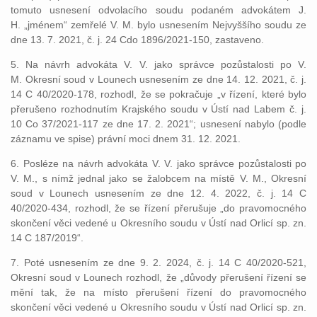
tomuto usnesení odvolacího soudu podaném advokátem J.
H. „jménem“ zemřelé V. M. bylo usnesením Nejvyššího soudu ze
dne 13. 7. 2021, č. j. 24 Cdo 1896/2021-150, zastaveno.
5. Na návrh advokáta V. V. jako správce pozůstalosti po V.
M. Okresní soud v Lounech usnesením ze dne 14. 12. 2021, č. j.
14 C 40/2020-178, rozhodl, že se pokračuje „v řízení, které bylo
přerušeno rozhodnutím Krajského soudu v Ústí nad Labem č. j.
10 Co 37/2021-117 ze dne 17. 2. 2021“; usnesení nabylo (podle
záznamu ve spise) právní moci dnem 31. 12. 2021.
6. Posléze na návrh advokáta V. V. jako správce pozůstalosti po
V. M., s nímž jednal jako se žalobcem na místě V. M., Okresní
soud v Lounech usnesením ze dne 12. 4. 2022, č. j. 14 C
40/2020-434, rozhodl, že se řízení přerušuje „do pravomocného
skončení věci vedené u Okresního soudu v Ústí nad Orlicí sp. zn.
14 C 187/2019“.
7. Poté usnesením ze dne 9. 2. 2024, č. j. 14 C 40/2020-521,
Okresní soud v Lounech rozhodl, že „důvody přerušení řízení se
mění tak, že na místo přerušení řízení do pravomocného
skončení věci vedené u Okresního soudu v Ústí nad Orlicí sp. zn.