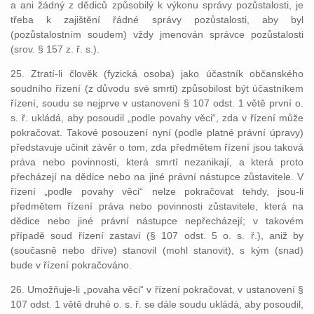
a ani žádný z dědiců způsobilý k výkonu správy pozůstalosti, je
třeba k zajištění řádné správy pozůstalosti, aby byl
(pozůstalostním soudem) vždy jmenován správce pozůstalosti
(srov. § 157 z. ř. s.).
25. Ztratí-li člověk (fyzická osoba) jako účastník občanského
soudního řízení (z důvodu své smrti) způsobilost být účastníkem
řízení, soudu se nejprve v ustanovení § 107 odst. 1 větě první o.
s. ř. ukládá, aby posoudil „podle povahy věci“, zda v řízení může
pokračovat. Takové posouzení nyní (podle platné právní úpravy)
představuje učinit závěr o tom, zda předmětem řízení jsou taková
práva nebo povinnosti, která smrtí nezanikají, a která proto
přecházejí na dědice nebo na jiné právní nástupce zůstavitele. V
řízení „podle povahy věci“ nelze pokračovat tehdy, jsou-li
předmětem řízení práva nebo povinnosti zůstavitele, která na
dědice nebo jiné právní nástupce nepřecházejí; v takovém
případě soud řízení zastaví (§ 107 odst. 5 o. s. ř.), aniž by
(současně nebo dříve) stanovil (mohl stanovit), s kým (snad)
bude v řízení pokračováno.
26. Umožňuje-li „povaha věci“ v řízení pokračovat, v ustanovení §
107 odst. 1 větě druhé o. s. ř. se dále soudu ukládá, aby posoudil,