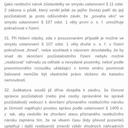
(jako restituční nárok zůstavitelky ve smyslu ustanovení § 11 odst.
2 zákona o půdě, který vznikl ještě za jejího života) patří do její
pozůstalosti; je proto odůvodněn závěr, že „povaha věci“ ve
smyslu ustanovení § 107 odst. 1 věty první o. s. ř. umožňuje
pokračovat v řízení.
31. Při řešení otázky, zda v posuzovaném případě je možné ve
smyslu ustanovení § 107 odst. 1 věty druhé o. s. ř. v řízení
pokračovat „ihned“, nelze souhlasit s názorem dovolatelky, že by
snad do skončení pozůstalostního řízení nebylo možné
„realizovat“ náhradu za odňaté a nevydané pozemky, neboť podle
pravomocného rozsudku ukládající v tomto směru povinnost
žalované nemůže být vlastnické právo vloženo do katastru
nemovitostí.
32. Judikatura soudů již dříve dospěla k závěru, že činnost
správce pozůstalosti (nebo jiné osoby oprávněné ke správě
pozůstalosti) vedoucí k dovršení přiznaného restitučního nároku
je činností naplňující prostou správu podle ustanovení § 1405 o.
z. tak, aby nedošlo ke zhoršení stavu přiznaného restitučního
nároku zejména tím, že se vlivem času (kdy převod pozemků
uplatňují i další restituenti) zmenší výběr vhodných náhradních