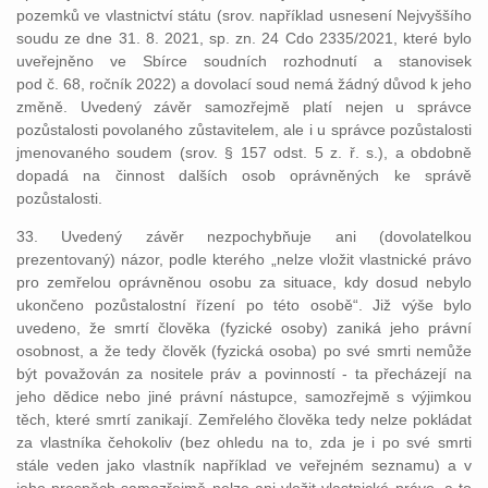
pozemků ve vlastnictví státu (srov. například usnesení Nejvyššího
soudu ze dne 31. 8. 2021, sp. zn. 24 Cdo 2335/2021, které bylo
uveřejněno ve Sbírce soudních rozhodnutí a stanovisek
pod č. 68, ročník 2022) a dovolací soud nemá žádný důvod k jeho
změně. Uvedený závěr samozřejmě platí nejen u správce
pozůstalosti povolaného zůstavitelem, ale i u správce pozůstalosti
jmenovaného soudem (srov. § 157 odst. 5 z. ř. s.), a obdobně
dopadá na činnost dalších osob oprávněných ke správě
pozůstalosti.
33. Uvedený závěr nezpochybňuje ani (dovolatelkou
prezentovaný) názor, podle kterého „nelze vložit vlastnické právo
pro zemřelou oprávněnou osobu za situace, kdy dosud nebylo
ukončeno pozůstalostní řízení po této osobě“. Již výše bylo
uvedeno, že smrtí člověka (fyzické osoby) zaniká jeho právní
osobnost, a že tedy člověk (fyzická osoba) po své smrti nemůže
být považován za nositele práv a povinností - ta přecházejí na
jeho dědice nebo jiné právní nástupce, samozřejmě s výjimkou
těch, které smrtí zanikají. Zemřelého člověka tedy nelze pokládat
za vlastníka čehokoliv (bez ohledu na to, zda je i po své smrti
stále veden jako vlastník například ve veřejném seznamu) a v