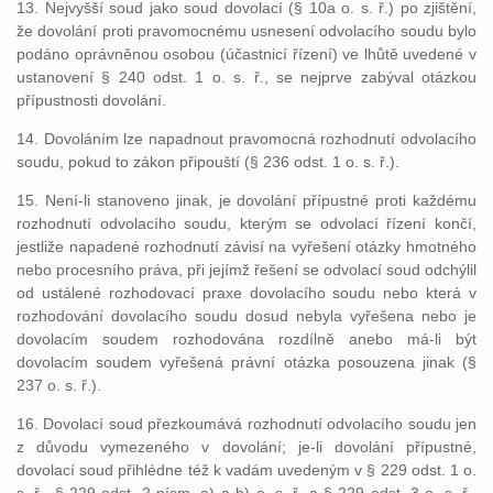
13. Nejvyšší soud jako soud dovolací (§ 10a o. s. ř.) po zjištění,
že dovolání proti pravomocnému usnesení odvolacího soudu bylo
podáno oprávněnou osobou (účastnicí řízení) ve lhůtě uvedené v
ustanovení § 240 odst. 1 o. s. ř., se nejprve zabýval otázkou
přípustnosti dovolání.
14. Dovoláním lze napadnout pravomocná rozhodnutí odvolacího
soudu, pokud to zákon připouští (§ 236 odst. 1 o. s. ř.).
15. Není-li stanoveno jinak, je dovolání přípustné proti každému
rozhodnutí odvolacího soudu, kterým se odvolací řízení končí,
jestliže napadené rozhodnutí závisí na vyřešení otázky hmotného
nebo procesního práva, při jejímž řešení se odvolací soud odchýlil
od ustálené rozhodovací praxe dovolacího soudu nebo která v
rozhodování dovolacího soudu dosud nebyla vyřešena nebo je
dovolacím soudem rozhodována rozdílně anebo má-li být
dovolacím soudem vyřešená právní otázka posouzena jinak (§
237 o. s. ř.).
16. Dovolací soud přezkoumává rozhodnutí odvolacího soudu jen
z důvodu vymezeného v dovolání; je-li dovolání přípustné,
dovolací soud přihlédne též k vadám uvedeným v § 229 odst. 1 o.