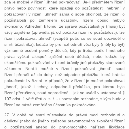
zda je možné v řízení „ihned pokračovat“. Je-li předmětem řízení
právo nebo povinnost, které spadají do pozůstalosti, nebrání v
pokračování v řízení „ihned“ sama o sobě okolnost, že řízení o
pozůstalosti po zemřelém účastníku řízení dosud nebylo
skončeno. Vzhledem k tomu, že správa pozůstalosti je (musí) být
vždy zajištěna (zpravidla již od počátku řízení o pozůstalosti), lze
řízení pokračovat „ihned“ (vzápětí poté, co se soud dozvěděl o
smrti účastníka), ledaže by pro rozhodnutí věci byly (měly by být)
významné osobní poměry dědiců, kdy je třeba podle hmotného
práva vyčkat alespoň zjištění osob dědiců, nebo ledaže by
okamžitému pokračování v řízení bránily jiné překážky stanovené
zákonem. Není-li možné v řízení pokračovat „ihned“, soud
řízení přeruší až do doby, než odpadne překážka, která bránila
pokračování v řízení. V případě, že v řízení je možné pokračovat
„ihned“, jakož i tehdy, odpadne-li překážka, pro kterou bylo
řízení přerušeno, soud neprodleně – jak se uvádí v ustanovení §
107 odst. 1 větě třetí o. s. ř. - usnesením rozhodne, s kým bude v
řízení na místě zemřelého účastníka pokračováno.
27. V době od smrti zůstavitele do právní moci rozhodnutí o
dědictví (nebo do jiného způsobu pravomocného skončení řízení
o pozůstalosti anebo do pravomocného nařízení likvidace