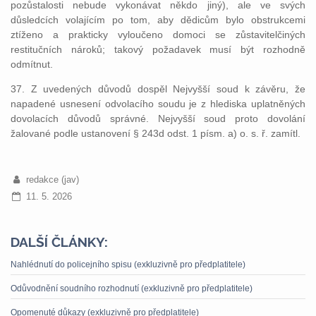
pozůstalosti nebude vykonávat někdo jiný), ale ve svých
důsledcích volajícím po tom, aby dědicům bylo obstrukcemi
ztíženo a prakticky vyloučeno domoci se zůstavitelčiných
restitučních nároků; takový požadavek musí být rozhodně
odmítnut.
37. Z uvedených důvodů dospěl Nejvyšší soud k závěru, že
napadené usnesení odvolacího soudu je z hlediska uplatněných
dovolacích důvodů správné. Nejvyšší soud proto dovolání
žalované podle ustanovení § 243d odst. 1 písm. a) o. s. ř. zamítl.
redakce (jav)
11. 5. 2026
DALŠÍ ČLÁNKY:
Nahlédnutí do policejního spisu (exkluzivně pro předplatitele)
Odůvodnění soudního rozhodnutí (exkluzivně pro předplatitele)
Opomenuté důkazy (exkluzivně pro předplatitele)