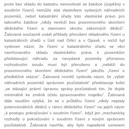
proto bez vkladu do katastru nemovitostí se žalobce (úspěšný v
soudním řízení) nemůže stát vlastníkem vydaných náhradních
pozemků, neboť katastrální úřady toto vlastnické právo pro
takového žalobce „nikdy nevloží bez pravomocného skončení
dědického řízení a stanovení okruhu zákonných dědiců“.
Žalovaná současně uvádí příklady přerušení vkladového řízení u
katastrálních úřadů v Ústí nad Orlicí a v Opavě, v nichž byl
vysloven názor, že řízení u katastrálního úřadu ve věci
navrhovaného vkladu vlastnického práva k pozemkům
představující náhradu za nevydané pozemky přiznanou
rozhodnutím soudu musí být přerušeno a „neběží do
pravomocného skončení dědického řízení“ jakožto „řízení o
předběžné otázce“. Žalovaná rovněž vyslovila názor, že „výběr
náhradních pozemků správcem pozůstalosti“ představuje kolizi
„se stávající právní úpravou správy pozůstalosti tím, že dojde
minimálně ke změně účelu spravovaného majetku“. Žalovaná
dále soudům vytýká, že se v průběhu řízení „nikdy neptaly
potencionálních dědiců v rámci dědického řízení“ na jejich názor
„k postupu pokračování v soudním řízení“, když jen „mechanicky
rozhodly o pokračování v soudním řízení s novým správcem
pozůstalosti. Žalovaná navrhla, aby bylo napadené usnesení