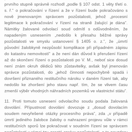
prvního stupně správně rozhodl „podle § 107 odst. 1 věty třetí o.
s. ř.“ o pokračování v řízení a že v řízení bude pokračováno s
nově jmenovaným správcem pozůstalosti, jehož „procesní
legitimace k pokračování v řízení na straně žalující je dána“.
Námitky žalované odvolací soud odmítl s odůvodněním, že
napadeným usnesením „nedošlo k přesahu běžné správy
pozůstalosti ve smyslu ustanovení § 1405 o. z.“, že „úmrtí
původní žalobkyně nezpůsobí komplikace při případném zápisu
do katastru nemovitostí“ a že není dán důvod k přerušení řízení
až do skončení řízení o pozůstalosti po V. M., neboť sice dosud
není znám okruh dědiců této zůstavitelky, avšak byl jmenován
správce pozůstalosti, do „jehož činnosti nepochybně spadá i
dovršení přiznaného restitučního nároku v daném řízení tak, aby
nedošlo ke zhoršení jeho stavu např. tím, že se vlivem času
zmenší výběr vhodných náhradních pozemků ve vlastnictví státu“.
11. Proti tomuto usnesení odvolacího soudu podala žalovaná
dovolání. Přípustnost dovolání dovozuje z „dosud dovolacím
soudem nevyřešené otázky procesního práva“, zda „v případě
úmrtí jediného žalobce žaloby o nahrazení projevu vůle v rámci
restitučních sporů lze pokračovat v soudním řízení se správcem