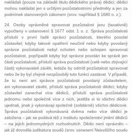
nakládali (pouze na základě titulu dědického práva) dědici; dědici
mohou nakládat jen s určitými pozůstalostními předměty a jen za
podmínek stanovených zákonem (srov. například § 1680 o. z.).
24. Osoby oprávněné spravovat pozůstalost jsou (taxativně)
vypočteny v ustanovení § 1677 odst. 1 o. z. Správa pozůstalosti
přísluší v první řadě správci pozůstalosti, kterého povolal
zůstavitel; kdyby takové opatření neučinil nebo kdyby povolaný
správce pozůstalosti nebyl ochoten nebo schopen spravovat
pozůstalost, popřípadě kdyby byl správce povolán ke správě jen
části pozůstalosti, přísluší správa pozůstalosti (celé nebo zbývající
části) vykonavateli závěti, ledaže by odmítl pozůstalost spravovat
nebo že by byl zřejmě nezpůsobilý tuto funkci zastávat. V případě,
že tu není ani správce pozůstalosti povolaný zůstavitelem,
ani vykonavatel závěti, přísluší správa pozůstalosti dědici; kdyby
zůstavitel zanechal více dědiců, přísluší správa pozůstalosti
jednomu nebo společně více z nich, jestliže si to všichni dědici
ujednali, jinak ji vykonávají společně (solidárně) všichni dědicové.
Správa pozůstalosti vykonávaná dvěma nebo více dědici je
založena – jak se podává též z institutu společenství jmění dědiců
– na jejich jednomyslných rozhodnutích. Dědic není oprávněn –
jak již dovodila judikatura soudů (srov. usnesení Nejvyššího soudu