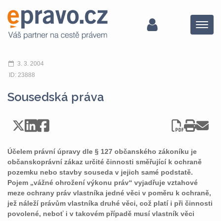
Menu
3. 3. 2004
ID: 23888
Sousedská práva
Účelem právní úpravy dle § 127 občanského zákoníku je
občanskoprávní zákaz určité činnosti směřující k ochraně
pozemku nebo stavby souseda v jejich samé podstatě.
Pojem „vážné ohrožení výkonu práv“ vyjadřuje vztahové
meze ochrany práv vlastníka jedné věci v poměru k ochraně,
jež náleží právům vlastníka druhé věci, což platí i při činnosti
povolené, neboť i v takovém případě musí vlastník věci