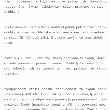
právní povinnost, i když výkopové práce byly provedeny
neodborně a měly za následek tzv. „stržení pramene“ ve studni
žalobkyně.
S odvolacím soudem je třeba souhlasit potud, pokud právní nárok
žalobkyně posuzuje z hlediska ustanovení o obecné odpovědnosti
za škodu (§ 420 obč. zák.). S dalšími závěry se však ztotožnit
nelze.
Podle § 420 odst. 1 obč. zák. každý odpovídá za škodu, kterou
způsobil porušením právní povinnosti. Podle § 420 odst. 3 obč.
zák. odpovědnosti se zprostí ten, kdo prokáže, že škodu
nezavinil.
Předpokladem vzniku obecné odpovědnosti za škodu podle
ustanovení § 420 odst. 1 obč. zák. je protiprávní úkon, tj. jednání,
které je v rozporu s objektivním právem (s právním řádem), dále
existence škody (majetková újma) a příčinná souvislost mezi
protiprávním jednáním škůdce a vznikem škody. Zavinění se