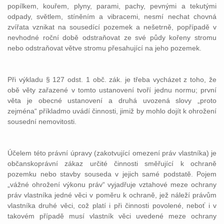
popílkem, kouřem, plyny, parami, pachy, pevnými a tekutými
odpady, světlem, stíněním a vibracemi, nesmí nechat chovná
zvířata vznikat na sousedící pozemek a nešetrně, popřípadě v
nevhodné roční době odstraňovat ze své půdy kořeny stromu
nebo odstraňovat větve stromu přesahující na jeho pozemek.
Při výkladu § 127 odst. 1 obč. zák. je třeba vycházet z toho, že
obě věty zařazené v tomto ustanovení tvoří jednu normu; první
věta je obecné ustanovení a druhá uvozená slovy „proto
zejména“ příkladmo uvádí činnosti, jimiž by mohlo dojít k ohrožení
sousední nemovitosti.
Účelem této právní úpravy (zakotvující omezení práv vlastníka) je
občanskoprávní zákaz určité činnosti směřující k ochraně
pozemku nebo stavby souseda v jejich samé podstatě. Pojem
„vážné ohrožení výkonu práv“ vyjadřuje vztahové meze ochrany
práv vlastníka jedné věci v poměru k ochraně, jež náleží právům
vlastníka druhé věci, což platí i při činnosti povolené, neboť i v
takovém případě musí vlastník věci uvedené meze ochrany