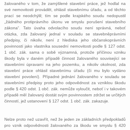
žalovaného v tom, že zamýšlené stavební práce, jež hodlal na
své nemovitosti provádět, ohlásil stavebnímu úřadu, a od těchto
prací se neodchýlil; tím se podle krajského soudu nedopustil
„žádného protiprávního úkonu ve smyslu porušení stavebního
zákona“. Tato úvaha odvolacího soudu není správná, neboť
otázka, zda žalovaný jednal v souladu se stavebněprávními
předpisy, či nikoliv, není z hlediska jeho občanskoprávních
povinností jako vlastníka sousední nemovitosti podle § 127 odst.
1 obč. zák. sama o sobě významná, protože příčinou vzniku
škody byla v daném případě činnost žalovaného související se
stavebními úpravami na jeho pozemku, a nikoliv okolnost, zda
stavební práce ohlásil stavebnímu úřadu (či mu bylo vydáno
stavební povolení). Případné jednání žalovaného v souladu se
stavebními předpisy proto jeho odpovědnost za vzniklou škodu
podle § 420 odst. 1 obč. zák. nemůže vyloučit, neboť i v takovém
případě měl žalovaný dostát svým povinnostem zdržet se určitých
činností, jež ustanovení § 127 odst. 1 obč. zák. zakazuje.
Nelze proto než uzavřít, než že jeden ze základních předpokladů
pro vznik odpovědnosti žalovaného za škodu ve smyslu § 420