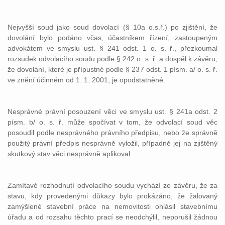
Nejvyšší soud jako soud dovolací (§ 10a o.s.ř.) po zjištění, že
dovolání bylo podáno včas, účastníkem řízení, zastoupeným
advokátem ve smyslu ust. § 241 odst. 1 o. s. ř., přezkoumal
rozsudek odvolacího soudu podle § 242 o. s. ř. a dospěl k závěru,
že dovolání, které je přípustné podle § 237 odst. 1 písm. a/ o. s. ř.
ve znění účinném od 1. 1. 2001, je opodstatněné.
Nesprávné právní posouzení věci ve smyslu ust. § 241a odst. 2
písm. b/ o. s. ř. může spočívat v tom, že odvolací soud věc
posoudil podle nesprávného právního předpisu, nebo že správně
použitý právní předpis nesprávně vyložil, případně jej na zjištěný
skutkový stav věci nesprávně aplikoval.
Zamítavé rozhodnutí odvolacího soudu vychází ze závěru, že za
stavu, kdy provedenými důkazy bylo prokázáno, že žalovaný
zamýšlené stavební práce na nemovitosti ohlásil stavebnímu
úřadu a od rozsahu těchto prací se neodchýlil, neporušil žádnou