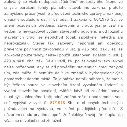
Žalovaný se však nedopustil „žádného“ protiprávního úkonu ve
smyslu porušení tehdy platného stavebního zákona, protože
zamýšlené práce (včetně předložení technické zprávy a nákresu)
ohlásil v souladu s ust. § 57 odst. 1 zákona č. 50/1976 Sb, ve
znění pozdějších předpisů, stavebnímu úřadu, jež je vzal na
vědomí a nevyžadoval vydání stavebního povolení, a od rozsahu
stavebních prací se neodchýlil (opak žalobkyně netvrdila ani
neprokázala). Stejně tak žalovaný neporušil ani obecnou
prevenční povinnost zakotvenou v ust. § 415 obč. zák., jež lze
aplikovat pouze tehdy, nelze-li použít ustanovení zvláštní, tj. ust. §
420 a násl. obč. zák. Dále uvedl, že „po žalovaném jako laikovi
nelze požadovat, aby se při provádění stavebních prací zabýval
tím, zda může či nemůže dojít ke změně v hydrogeologických
poměrech v daném místě. To je otázka natolik odborná, že mohla
být řešena pouze ve stavebním řízení vyvolaném žádostí o
vydání stavebního povolení, zvláště když při zakládání staveb
musí být zohledněna i případná změna režimu podzemních vod,
což vyplývá z vyhl. č.
87/1976
Sb., o obecných technických
požadavcích na výstavbu, ve znění pozdějších předpisů“. S
názorem soudu prvního stupně, že žalobkyně svůj nárok uplatnila
včas, se odvolací soud ztotožnil.