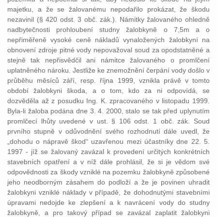
majetku, a že se žalovanému nepodařilo prokázat, že škodu
nezavinil (§ 420 odst. 3 obč. zák.). Námitky žalovaného ohledně
nadbytečnosti prohloubení studny žalobkyně o 7,5m a o
nepřiměřeně vysoké ceně nákladů vynaložených žalobkyní na
obnovení zdroje pitné vody nepovažoval soud za opodstatněné a
stejně tak nepřisvědčil ani námitce žalovaného o promlčení
uplatněného nároku. Jestliže ke znemožnění čerpání vody došlo v
průběhu měsíců září, resp. října 1999, vznikla právě v tomto
období žalobkyni škoda, a o tom, kdo za ni odpovídá, se
dozvěděla až z posudku Ing. K. zpracovaného v listopadu 1999.
Byla-li žaloba podána dne 3. 4. 2000, stalo se tak před uplynutím
promlčecí lhůty uvedené v ust. § 106 odst. 1 obč. zák. Soud
prvního stupně v odůvodnění svého rozhodnutí dále uvedl, že
„dohodu o nápravě škod“ uzavřenou mezi účastníky dne 22. 5.
1997 - jíž se žalovaný zavázal k provedení určitých konkrétních
stavebních opatření a v níž dále prohlásil, že si je vědom své
odpovědnosti za škody vzniklé na pozemku žalobkyně způsobené
jeho neodborným zásahem do podloží a že je povinen uhradit
žalobkyni vzniklé náklady v případě, že dohodnutými stavebními
úpravami nedojde ke zlepšení a k navrácení vody do studny
žalobkyně, a pro takový případ se zavázal zaplatit žalobkyni