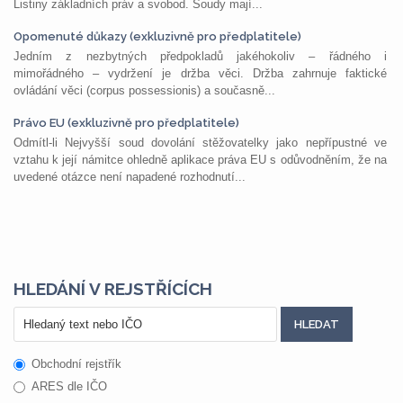
Listiny základních práv a svobod. Soudy mají...
Opomenuté důkazy (exkluzivně pro předplatitele)
Jedním z nezbytných předpokladů jakéhokoliv – řádného i
mimořádného – vydržení je držba věci. Držba zahrnuje faktické
ovládání věci (corpus possessionis) a současně...
Právo EU (exkluzivně pro předplatitele)
Odmítl-li Nejvyšší soud dovolání stěžovatelky jako nepřípustné ve
vztahu k její námitce ohledně aplikace práva EU s odůvodněním, že na
uvedené otázce není napadené rozhodnutí...
HLEDÁNÍ V REJSTŘÍCÍCH
Obchodní rejstřík
ARES dle IČO