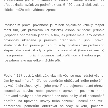
předpokládá, avšak za podmínek ust. § 420 odst. 3 obč. zák. se
škůdce může odpovědnosti zprostit.
Porušením právní povinnosti je míněn objektivně vzniklý rozpor
mezi tím, jak právnická (či fyzická) osoba skutečně jednala
(případně opomenula jednat), a tím, jak jednat měla, aby dostála
povinnosti ukládané jí právním předpisem či jinou právní
skutečností. Protiprávní jednání musí být poškozeným prokázáno
stejně jako vznik škody a příčinná souvislost (kauzální nexus)
mezi porušením právní povinnosti jako příčinou a škodou a jejím
rozsahem jako následkem těchto příčin.
Podle § 127 odst. 1 obč. zák. vlastník věci se musí zdržet všeho,
čím by nad míru přiměřenou poměrům obtěžoval jiného nebo čím
by vážně ohrožoval výkon jeho práv. Proto zejména nesmí ohrozit
sousedovu stavbu nebo pozemek úpravami pozemku nebo
úpravami stavby na něm zřízené bez toho, že by učinil dostatečné
opatření na upevnění stavby nebo pozemku, nesmí nad míru
přiměřenou poměrům obtěžovat sousedy hlukem, pachem,