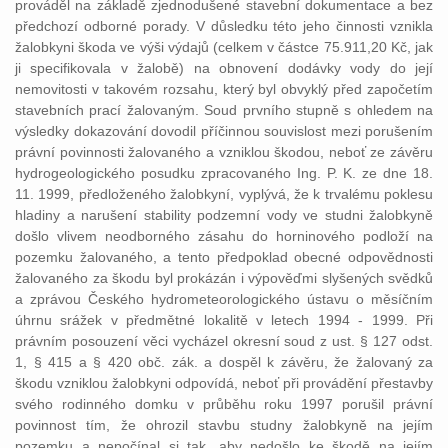
prováděl na základě zjednodušené stavební dokumentace a bez
předchozí odborné porady. V důsledku této jeho činnosti vznikla
žalobkyni škoda ve výši výdajů (celkem v částce 75.911,20 Kč, jak
ji specifikovala v žalobě) na obnovení dodávky vody do její
nemovitosti v takovém rozsahu, který byl obvyklý před započetím
stavebních prací žalovaným. Soud prvního stupně s ohledem na
výsledky dokazování dovodil příčinnou souvislost mezi porušením
právní povinnosti žalovaného a vzniklou škodou, neboť ze závěru
hydrogeologického posudku zpracovaného Ing. P. K. ze dne 18.
11. 1999, předloženého žalobkyní, vyplývá, že k trvalému poklesu
hladiny a narušení stability podzemní vody ve studni žalobkyně
došlo vlivem neodborného zásahu do horninového podloží na
pozemku žalovaného, a tento předpoklad obecné odpovědnosti
žalovaného za škodu byl prokázán i výpověďmi slyšených svědků
a zprávou Českého hydrometeorologického ústavu o měsíčním
úhrnu srážek v předmětné lokalitě v letech 1994 - 1999. Při
právním posouzení věci vycházel okresní soud z ust. § 127 odst.
1, § 415 a § 420 obč. zák. a dospěl k závěru, že žalovaný za
škodu vzniklou žalobkyni odpovídá, neboť při provádění přestavby
svého rodinného domku v průběhu roku 1997 porušil právní
povinnost tím, že ohrozil stavbu studny žalobkyně na jejím
pozemku a nepočínal si tak, aby nedošlo ke škodě na jejím