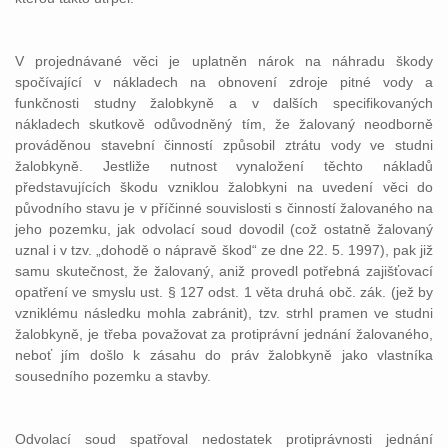
V projednávané věci je uplatněn nárok na náhradu škody
spočívající v nákladech na obnovení zdroje pitné vody a
funkčnosti studny žalobkyně a v dalších specifikovaných
nákladech skutkově odůvodněný tím, že žalovaný neodborně
prováděnou stavební činností způsobil ztrátu vody ve studni
žalobkyně. Jestliže nutnost vynaložení těchto nákladů
představujících škodu vzniklou žalobkyni na uvedení věci do
původního stavu je v příčinné souvislosti s činností žalovaného na
jeho pozemku, jak odvolací soud dovodil (což ostatně žalovaný
uznal i v tzv. „dohodě o nápravě škod“ ze dne 22. 5. 1997), pak již
samu skutečnost, že žalovaný, aniž provedl potřebná zajišťovací
opatření ve smyslu ust. § 127 odst. 1 věta druhá obč. zák. (jež by
vzniklému následku mohla zabránit), tzv. strhl pramen ve studni
žalobkyně, je třeba považovat za protiprávní jednání žalovaného,
neboť jím došlo k zásahu do práv žalobkyně jako vlastníka
sousedního pozemku a stavby.
Odvolací soud spatřoval nedostatek protiprávnosti jednání