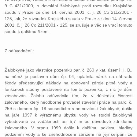
9 C 431/2000, o dovolání žalobkyně proti rozsudku Krajského
soudu v Praze ze dne 14. června 2001, č. j. 28 Co 211/2001 -
125, tak, že rozsudek Krajského soudu v Praze ze dne 14. června
2001, č. j. 28 Co 211/2001 - 125, se zrušuje a věc se vrací tomuto
soudu k dalšímu řízení.
Z odůvodnění :
Žalobkyně jako vlastnice pozemku par. č. 260 v kat. území H. B.,
na němž je postaven dům čp. 04, uplatnila nárok na náhradu
škody představující náklady na obnovení zdroje pitné vody a
funkčnosti studny postavené na tomto pozemku, z níž je dům
zásobován. Žalobu odůvodnila tím, že v důsledku činnosti
žalovaného, který neodborně prováděl stavební práce na parc. č.
259 s domem čp. 18 sousedícím s nemovitostí žalobkyně, došlo
na jaře 1997 k výraznému úbytku vody ve studni žalobkyně
vybudované ve vzdálenosti asi 5,7 m od obvodové zdi domu
žalovaného. V srpnu 1999 došlo k dalšímu poklesu hladiny
podzemní vody a ke znehodnocení zařízení na její čerpání ze