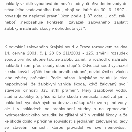
náklady vzniklé vybudováním nové studny, či přivedením vody do
stávajícího vodovodního řadu, obojí ve lhůtě do 30. 6. 1997 -
považuje za neplatný právní úkon podle § 37 odst. 1 obč. zák.,
neboť „neobsahuje konkrétní závazek žalovaného zaplatit
žalobkyni náhradu škody v dohodnuté výši“.
K odvolání žalovaného Krajský soud v Praze rozsudkem ze dne
14. června 2001, č. j. 28 Co 211/2001 - 125, změnil rozsudek
soudu prvního stupně tak, že žalobu zamítl, a rozhodl o náhradě
nákladů řízení před soudy obou stupňů. Odvolací soud vycházel
ze skutkových zjištění soudu prvního stupně, neztotožnil se však s
jeho závěry právními. Podle názoru krajského soudu je sice
nepochybné, že žalobkyni vznikla škoda, když žalovaný svojí
stavební činností „tzv. strhl pramen“, který zásoboval vodou
studnu žalobkyně, přičemž tato škoda nemusela spočívat jen v
nákladech vynaložených na dovoz a nákup užitkové a pitné vody,
ale i v nákladech na prohloubení studny a na zpracování
hydrogeologického posudku ke zjištění příčin vzniklé škody, a že
ke škodě došlo v příčinné souvislosti s jednáním žalovaného, tedy
se stavební činností, kterou prováděl ve své nemovitosti.