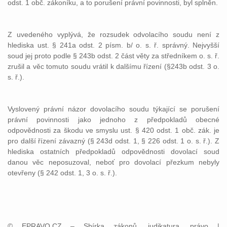
odst. 1 obč. zákoníku, a to porušení právní povinnosti, byl splněn.
Z uvedeného vyplývá, že rozsudek odvolacího soudu není z
hlediska ust. § 241a odst. 2 písm. b/ o. s. ř. správný. Nejvyšší
soud jej proto podle § 243b odst. 2 část věty za středníkem o. s. ř.
zrušil a věc tomuto soudu vrátil k dalšímu řízení (§243b odst. 3 o.
s. ř.).
Vyslovený právní názor dovolacího soudu týkající se porušení
právní povinnosti jako jednoho z předpokladů obecné
odpovědnosti za škodu ve smyslu ust. § 420 odst. 1 obč. zák. je
pro další řízení závazný (§ 243d odst. 1, § 226 odst. 1 o. s. ř.). Z
hlediska ostatních předpokladů odpovědnosti dovolací soud
danou věc neposuzoval, neboť pro dovolací přezkum nebyly
otevřeny (§ 242 odst. 1, 3 o. s. ř.).
© EPRAVO.CZ – Sbírka zákonů, judikatura, právo |