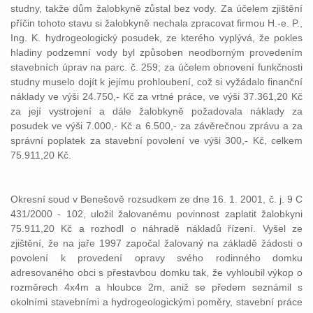
studny, takže dům žalobkyně zůstal bez vody. Za účelem zjištění
příčin tohoto stavu si žalobkyně nechala zpracovat firmou H.-e. P.,
Ing. K. hydrogeologický posudek, ze kterého vyplývá, že pokles
hladiny podzemní vody byl způsoben neodborným provedením
stavebních úprav na parc. č. 259; za účelem obnovení funkčnosti
studny muselo dojít k jejímu prohloubení, což si vyžádalo finanční
náklady ve výši 24.750,- Kč za vrtné práce, ve výši 37.361,20 Kč
za její vystrojení a dále žalobkyně požadovala náklady za
posudek ve výši 7.000,- Kč a 6.500,- za závěrečnou zprávu a za
správní poplatek za stavební povolení ve výši 300,- Kč, celkem
75.911,20 Kč.
Okresní soud v Benešově rozsudkem ze dne 16. 1. 2001, č. j. 9 C
431/2000 - 102, uložil žalovanému povinnost zaplatit žalobkyni
75.911,20 Kč a rozhodl o náhradě nákladů řízení. Vyšel ze
zjištění, že na jaře 1997 započal žalovaný na základě žádosti o
povolení k provedení opravy svého rodinného domku
adresovaného obci s přestavbou domku tak, že vyhloubil výkop o
rozměrech 4x4m a hloubce 2m, aniž se předem seznámil s
okolními stavebními a hydrogeologickými poměry, stavební práce