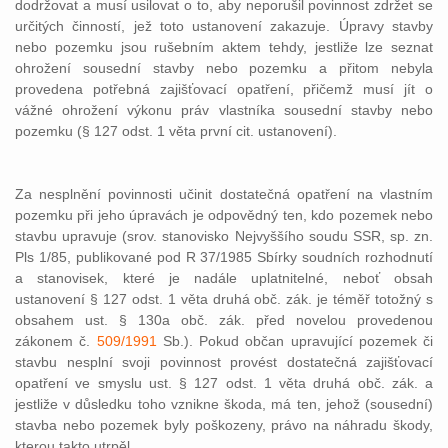
dodržovat a musí usilovat o to, aby neporušil povinnost zdržet se
určitých činností, jež toto ustanovení zakazuje. Úpravy stavby
nebo pozemku jsou rušebním aktem tehdy, jestliže lze seznat
ohrožení sousední stavby nebo pozemku a přitom nebyla
provedena potřebná zajišťovací opatření, přičemž musí jít o
vážné ohrožení výkonu práv vlastníka sousední stavby nebo
pozemku (§ 127 odst. 1 věta první cit. ustanovení).
Za nesplnění povinnosti učinit dostatečná opatření na vlastním
pozemku při jeho úpravách je odpovědný ten, kdo pozemek nebo
stavbu upravuje (srov. stanovisko Nejvyššího soudu SSR, sp. zn.
Pls 1/85, publikované pod R 37/1985 Sbírky soudních rozhodnutí
a stanovisek, které je nadále uplatnitelné, neboť obsah
ustanovení § 127 odst. 1 věta druhá obč. zák. je téměř totožný s
obsahem ust. § 130a obč. zák. před novelou provedenou
zákonem č.
509/1991
Sb.). Pokud občan upravující pozemek či
stavbu nesplní svoji povinnost provést dostatečná zajišťovací
opatření ve smyslu ust. § 127 odst. 1 věta druhá obč. zák. a
jestliže v důsledku toho vznikne škoda, má ten, jehož (sousední)
stavba nebo pozemek byly poškozeny, právo na náhradu škody,
kterou takto utrpěl.