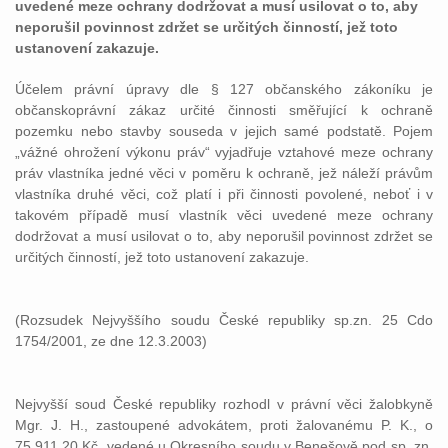
uvedené meze ochrany dodržovat a musí usilovat o to, aby
neporušil povinnost zdržet se určitých činností, jež toto
ustanovení zakazuje.
Účelem právní úpravy dle § 127 občanského zákoníku je
občanskoprávní zákaz určité činnosti směřující k ochraně
pozemku nebo stavby souseda v jejich samé podstatě. Pojem
„vážné ohrožení výkonu práv“ vyjadřuje vztahové meze ochrany
práv vlastníka jedné věci v poměru k ochraně, jež náleží právům
vlastníka druhé věci, což platí i při činnosti povolené, neboť i v
takovém případě musí vlastník věci uvedené meze ochrany
dodržovat a musí usilovat o to, aby neporušil povinnost zdržet se
určitých činností, jež toto ustanovení zakazuje.
(Rozsudek Nejvyššího soudu České republiky sp.zn. 25 Cdo
1754/2001, ze dne 12.3.2003)
Nejvyšší soud České republiky rozhodl v právní věci žalobkyně
Mgr. J. H., zastoupené advokátem, proti žalovanému P. K., o
75.911,20 Kč, vedené u Okresního soudu v Benešově pod sp. zn.