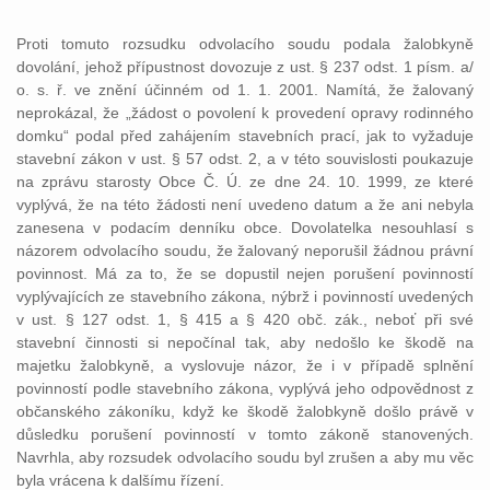
Proti tomuto rozsudku odvolacího soudu podala žalobkyně
dovolání, jehož přípustnost dovozuje z ust. § 237 odst. 1 písm. a/
o. s. ř. ve znění účinném od 1. 1. 2001. Namítá, že žalovaný
neprokázal, že „žádost o povolení k provedení opravy rodinného
domku“ podal před zahájením stavebních prací, jak to vyžaduje
stavební zákon v ust. § 57 odst. 2, a v této souvislosti poukazuje
na zprávu starosty Obce Č. Ú. ze dne 24. 10. 1999, ze které
vyplývá, že na této žádosti není uvedeno datum a že ani nebyla
zanesena v podacím denníku obce. Dovolatelka nesouhlasí s
názorem odvolacího soudu, že žalovaný neporušil žádnou právní
povinnost. Má za to, že se dopustil nejen porušení povinností
vyplývajících ze stavebního zákona, nýbrž i povinností uvedených
v ust. § 127 odst. 1, § 415 a § 420 obč. zák., neboť při své
stavební činnosti si nepočínal tak, aby nedošlo ke škodě na
majetku žalobkyně, a vyslovuje názor, že i v případě splnění
povinností podle stavebního zákona, vyplývá jeho odpovědnost z
občanského zákoníku, když ke škodě žalobkyně došlo právě v
důsledku porušení povinností v tomto zákoně stanovených.
Navrhla, aby rozsudek odvolacího soudu byl zrušen a aby mu věc
byla vrácena k dalšímu řízení.