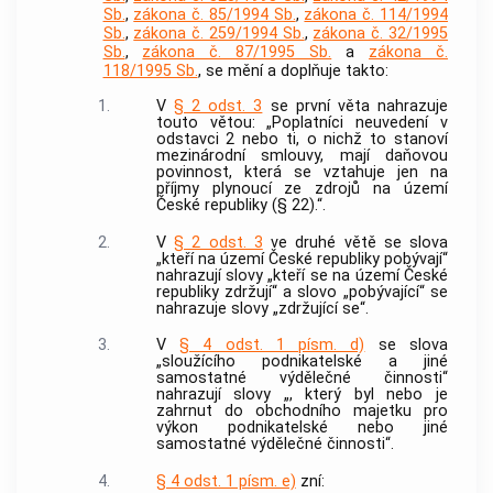
Sb.
,
zákona č. 85/1994 Sb.
,
zákona č. 114/1994
Sb.
,
zákona č. 259/1994 Sb.
,
zákona č. 32/1995
Sb.
,
zákona č. 87/1995 Sb.
a
zákona č.
118/1995 Sb.
, se mění a doplňuje takto:
1.
V
§ 2 odst. 3
se první věta nahrazuje
touto větou: „Poplatníci neuvedení v
odstavci 2 nebo ti, o nichž to stanoví
mezinárodní smlouvy, mají daňovou
povinnost, která se vztahuje jen na
příjmy plynoucí ze zdrojů na území
České republiky (§ 22).“.
2.
V
§ 2 odst. 3
ve druhé větě se slova
„kteří na území České republiky pobývají“
nahrazují slovy „kteří se na území České
republiky zdržují“ a slovo „pobývající“ se
nahrazuje slovy „zdržující se“.
3.
V
§ 4 odst. 1 písm. d)
se slova
„sloužícího podnikatelské a jiné
samostatné výdělečné činnosti“
nahrazují slovy „, který byl nebo je
zahrnut do obchodního majetku pro
výkon podnikatelské nebo jiné
samostatné výdělečné činnosti“.
4.
§ 4 odst. 1 písm. e)
zní: