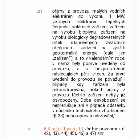
„e)
příjmy z provozu malých vodních
elektráren do výkonu 1 MW,
větrných elektráren, tepelných
čerpadel, solárních zařízení, zařízení
na výrobu bioplynu, zařízení na
výrobu biologicky degradovatelných
látek stanovených zvláštním
předpisem, zařízení na využití
geotermální energie (dále jen
„zařízení“), a to v kalendářním roce,
v němž byly poprvé uvedeny do
provozu, a v bezprostředně
následujících pěti letech. Za první
uvedení do provozu se považují i
případy, kdy zařízení byla
rekonstruována, pokud příjmy z
provozu těchto zařízení nebyly již
osvobozeny. Doba osvobození se
nepřerušuje ani v případě odstávky
v důsledku technického zhodnocení
(§ 33) nebo oprav a udržování,“.
5.
§ 4 odst. 1 písm. h)
včetně poznámek č.
42), 43), 44), 45), 46) a 47) zní: