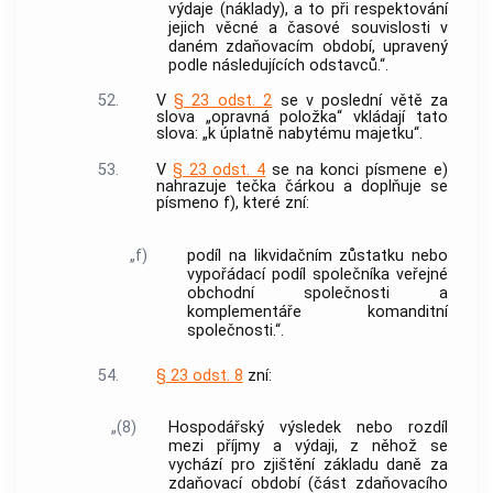
výdaje (náklady), a to při respektování
jejich věcné a časové souvislosti v
daném zdaňovacím období, upravený
podle následujících odstavců.“.
52.
V
§ 23 odst. 2
se v poslední větě za
slova „opravná položka“ vkládají tato
slova: „k úplatně nabytému majetku“.
53.
V
§ 23 odst. 4
se na konci písmene e)
nahrazuje tečka čárkou a doplňuje se
písmeno f), které zní:
„f)
podíl na likvidačním zůstatku nebo
vypořádací podíl společníka veřejné
obchodní společnosti a
komplementáře komanditní
společnosti.“.
54.
§ 23 odst. 8
zní:
„(8)
Hospodářský výsledek nebo rozdíl
mezi příjmy a výdaji, z něhož se
vychází pro zjištění základu daně za
zdaňovací období (část zdaňovacího