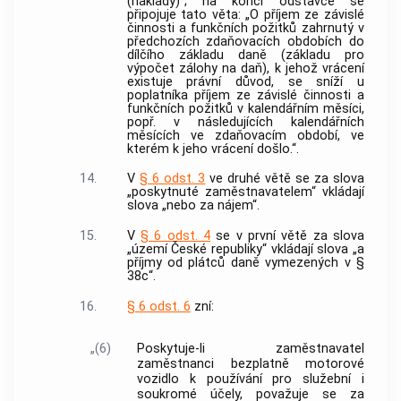
(náklady)“; na konci odstavce se
připojuje tato věta: „O příjem ze závislé
činnosti a funkčních požitků zahrnutý v
předchozích zdaňovacích obdobích do
dílčího základu daně (základu pro
výpočet zálohy na daň), k jehož vrácení
existuje právní důvod, se sníží u
poplatníka příjem ze závislé činnosti a
funkčních požitků v kalendářním měsíci,
popř. v následujících kalendářních
měsících ve zdaňovacím období, ve
kterém k jeho vrácení došlo.“.
14.
V
§ 6 odst. 3
ve druhé větě se za slova
„poskytnuté zaměstnavatelem“ vkládají
slova „nebo za nájem“.
15.
V
§ 6 odst. 4
se v první větě za slova
„území České republiky“ vkládají slova „a
příjmy od plátců daně vymezených v §
38c“.
16.
§ 6 odst. 6
zní:
„(6)
Poskytuje-li zaměstnavatel
zaměstnanci bezplatně motorové
vozidlo k používání pro služební i
soukromé účely, považuje se za