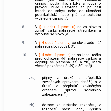
činnosti poplatníka, i když smlouva o
převodu bude uzavřena až po pěti
letech od nabytí nebo od ukončení
podnikatelské nebo jiné samostatné
výdělečné činnosti,“.
8.
V
§ 4 odst. 1 písm. u)
se za slovem
„přijal“ čárka nahrazuje středníkem a
vypouští se slovo „a“.
9.
V
§ 4 odst. 1 písm. v)
se slova „odst. 2“
nahrazují slovy „odst. 3“.
10.
V
§ 4 odst. 1 písm. z)
se na konci tečka
před odkazem 4d) nahrazuje čárkou a
doplňují se písmena za) a zb), která
včetně poznámek č. 49) a 50) znějí:
„za)
příjmy z úroků z přeplatků
49
zaviněných správcem daně
) a z
úroků z přeplatků zaviněných
orgánem správy sociálního
50
zabezpečení,
)
zb)
dotace ze státního rozpočtu, z
rozpočtů měst, obcí, vyšších