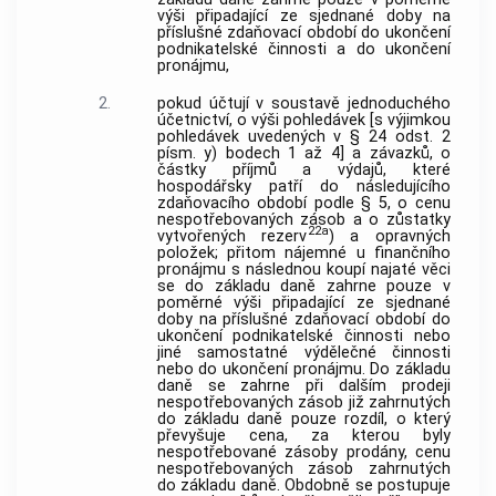
výši připadající ze sjednané doby na
příslušné zdaňovací období do ukončení
podnikatelské činnosti a do ukončení
pronájmu,
2.
pokud účtují v soustavě jednoduchého
účetnictví, o výši pohledávek [s výjimkou
pohledávek uvedených v § 24 odst. 2
písm. y) bodech 1 až 4] a závazků, o
částky příjmů a výdajů, které
hospodářsky patří do následujícího
zdaňovacího období podle § 5, o cenu
nespotřebovaných zásob a o zůstatky
22a
vytvořených rezerv
) a opravných
položek; přitom nájemné u finančního
pronájmu s následnou koupí najaté věci
se do základu daně zahrne pouze v
poměrné výši připadající ze sjednané
doby na příslušné zdaňovací období do
ukončení podnikatelské činnosti nebo
jiné samostatné výdělečné činnosti
nebo do ukončení pronájmu. Do základu
daně se zahrne při dalším prodeji
nespotřebovaných zásob již zahrnutých
do základu daně pouze rozdíl, o který
převyšuje cena, za kterou byly
nespotřebované zásoby prodány, cenu
nespotřebovaných zásob zahrnutých
do základu daně. Obdobně se postupuje