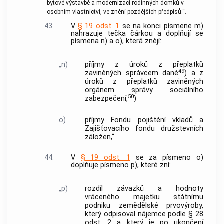
bytové výstavbě a modernizaci rodinných domků v
osobním vlastnictví, ve znění pozdějších předpisů.“.
43.
V
§ 19 odst. 1
se na konci písmene m)
nahrazuje tečka čárkou a doplňují se
písmena n) a o), která znějí:
„n)
příjmy z úroků z přeplatků
49
zaviněných správcem daně
) a z
úroků z přeplatků zaviněných
orgánem správy sociálního
50
zabezpečení,
)
o)
příjmy Fondu pojištění vkladů a
Zajišťovacího fondu družstevních
záložen,“.
44.
V
§ 19 odst. 1
se za písmeno o)
doplňuje písmeno p), které zní:
„p)
rozdíl závazků a hodnoty
vráceného majetku státnímu
podniku zemědělské prvovýroby,
který odpisoval nájemce podle § 28
odst. 2 a který je po ukončení