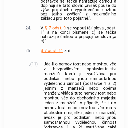
odstavce se tečka nahrazuje čárkou a
doplňují se tato slova: „avšak pouze do
výše pojistného vypočteného sazbou
bez jejího zvýšení z maximálního
základu pro toto pojistné.“.
24.
V
§ 7 odst. 9
se vypouštějí slova „odst.
1“ a na konci písmene c) se tečka
nahrazuje čárkou a připojují se slova „a
c).“.
25.
§ 7 odst. 11
zní:
„(11)
Jde-li o nemovitost nebo movitou věc
v bezpodílovém spoluvlastnictví
manželů, která je využívána pro
podnikání nebo jinou samostatnou
výdělečnou činnost (odstavce 1 a 2)
jedním z manželů nebo oběma
manžely, vkládá tuto nemovitost nebo
movitou věc do obchodního majetku
jeden z manželů. V případě, že tuto
nemovitost nebo movitou věc má v
obchodním majetku jeden z manželů,
avšak je pro podnikání nebo jinou
samostatnou výdělečnou činnost
(odstavce 1 a 2) využívána také