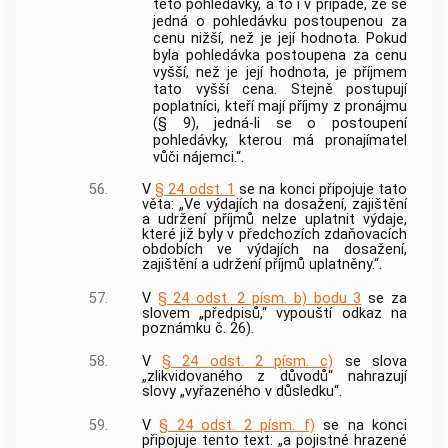
této pohledávky, a to i v případě, že se
jedná o pohledávku postoupenou za
cenu nižší, než je její hodnota. Pokud
byla pohledávka postoupena za cenu
vyšší, než je její hodnota, je příjmem
tato vyšší cena. Stejně postupují
poplatníci, kteří mají příjmy z pronájmu
(§ 9), jedná-li se o postoupení
pohledávky, kterou má pronajímatel
vůči nájemci.“.
56.
V
§ 24 odst. 1
se na konci připojuje tato
věta: „Ve výdajích na dosažení, zajištění
a udržení příjmů nelze uplatnit výdaje,
které již byly v předchozích zdaňovacích
obdobích ve výdajích na dosažení,
zajištění a udržení příjmů uplatněny.“.
57.
V
§ 24 odst. 2 písm. b) bodu 3
se za
slovem „předpisů,“ vypouští odkaz na
poznámku č. 26).
58.
V
§ 24 odst. 2 písm. c)
se slova
„zlikvidovaného z důvodů“ nahrazují
slovy „vyřazeného v důsledku“.
59.
V
§ 24 odst. 2 písm. f)
se na konci
připojuje tento text: „a pojistné hrazené