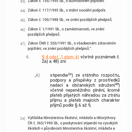
Zákon č. 155/1995 Sb., o důchodovém pojištění.
43)
Zákon č. 117/1995 Sb., o státní sociální podpoře.
44)
Zákon č. 100/1988 Sb., ve znění pozdějších předpisů.
45)
Zákon č. 1/1991 Sb., o zaměstnanosti, ve znění
46)
pozdějších předpisů.
Zákon ČNR č. 550/1991 Sb., o všeobecném zdravotním
47)
pojištění, ve znění pozdějších předpisů.“.
6.
§ 4 odst. 1 písm. k)
včetně poznámek č.
2a) a 48) zní:
2a
„k)
stipendia
) ze státního rozpočtu,
podpory a příspěvky z prostředků
48
nadací a občanských sdružení
)
včetně nepeněžního plnění, kromě
plateb přijatých náhradou za ztrátu
příjmu a plateb majících charakter
příjmů podle § 6 až 9,
Vyhláška Ministerstva školství, mládeže a tělovýchovy
2a)
ČR č. 365/1990 Sb., o poskytování stipendií na vysokých
školách v působnosti Ministerstva školství, mládeže a