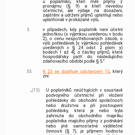
u poplatníků, kteří měli příjmy z
pronájmu (§ 9) a kteří nevedou
účetnictví, ale výdaje na dosažení,
zajištění a udržení příjmů uplatňují nebo
uplatňovali v prokázané výši,
3.
v případech, kdy poplatník není účetní
jednotkou (s výjimkou uvedenou v bodu
2), o cenu nespotřebovaných zásob, o
výši pohledávek [s výjimkou pohledávek
uvedených v § 24 odst. 2 písm. y)
bodech 1 až 4], o částky příjmů, které
hospodářsky patří do následujícího
zdaňovacího období podle § 5.“.
55.
§ 23 se doplňuje odstavcem 13
, který
zní:
„(13)
U poplatníků neúčtujících v soustavě
podvojného účetnictví při vložení
pohledávky do obchodní společnosti
nebo družstva a při postoupení
pohledávky, která je nebo byla
zahrnuta do obchodního majetku
poplatníka majícího příjmy z podnikání
nebo jiné samostatné výdělečné
činnosti (§ 7), je příjmem hodnota