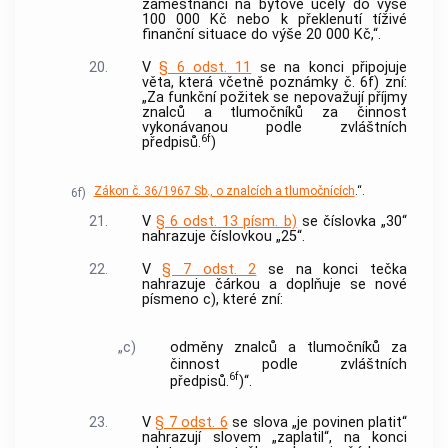
zaměstnanci na bytové účely do výše
100 000 Kč nebo k překlenutí tíživé
finanční situace do výše 20 000 Kč,“.
20.
V
§ 6 odst. 11
se na konci připojuje
věta, která včetně poznámky č. 6f) zní:
„Za funkční požitek se nepovažují příjmy
znalců a tlumočníků za činnost
vykonávanou podle zvláštních
6f
předpisů.
)
Zákon č. 36/1967 Sb., o znalcích a tlumočnících
.“.
6f)
21.
V
§ 6 odst. 13 písm. b)
se číslovka „30“
nahrazuje číslovkou „25“.
22.
V
§ 7 odst. 2
se na konci tečka
nahrazuje čárkou a doplňuje se nové
písmeno c), které zní:
„c)
odměny znalců a tlumočníků za
činnost podle zvláštních
6f
předpisů.
)“.
23.
V
§ 7 odst. 6
se slova „je povinen platit“
nahrazují slovem „zaplatil“, na konci