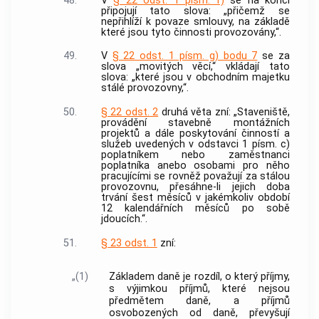
48.
V
§ 22 odst. 1 písm. f)
se na konci
připojují tato slova: „přičemž se
nepřihlíží k povaze smlouvy, na základě
které jsou tyto činnosti provozovány,“.
49.
V
§ 22 odst. 1 písm. g) bodu 7
se za
slova „movitých věcí,“ vkládají tato
slova: „které jsou v obchodním majetku
stálé provozovny,“.
50.
§ 22 odst. 2
druhá věta zní: „Staveniště,
provádění stavebně montážních
projektů a dále poskytování činností a
služeb uvedených v odstavci 1 písm. c)
poplatníkem nebo zaměstnanci
poplatníka anebo osobami pro něho
pracujícími se rovněž považují za stálou
provozovnu, přesáhne-li jejich doba
trvání šest měsíců v jakémkoliv období
12 kalendářních měsíců po sobě
jdoucích.“.
51.
§ 23 odst. 1
zní:
„(1)
Základem daně je rozdíl, o který příjmy,
s výjimkou příjmů, které nejsou
předmětem daně, a příjmů
osvobozených od daně, převyšují