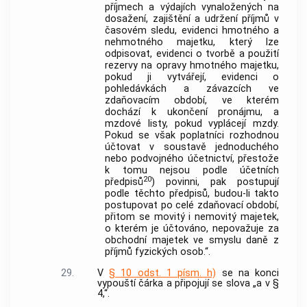
příjmech a výdajích vynaložených na
dosažení, zajištění a udržení příjmů v
časovém sledu, evidenci hmotného a
nehmotného majetku, který lze
odpisovat, evidenci o tvorbě a použití
rezervy na opravy hmotného majetku,
pokud ji vytvářejí, evidenci o
pohledávkách a závazcích ve
zdaňovacím období, ve kterém
dochází k ukončení pronájmu, a
mzdové listy, pokud vyplácejí mzdy.
Pokud se však poplatníci rozhodnou
účtovat v soustavě jednoduchého
nebo podvojného účetnictví, přestože
k tomu nejsou podle účetních
20
předpisů
) povinni, pak postupují
podle těchto předpisů, budou-li takto
postupovat po celé zdaňovací období,
přitom se movitý i nemovitý majetek,
o kterém je účtováno, nepovažuje za
obchodní majetek ve smyslu daně z
příjmů fyzických osob.“.
29.
V
§ 10 odst. 1 písm. h)
se na konci
vypouští čárka a připojují se slova „a v §
4,“.