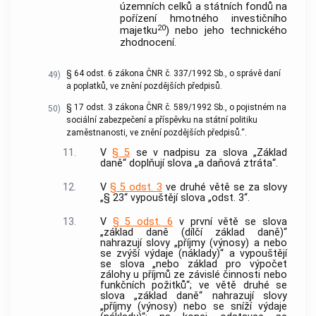
územních celků a státních fondů na
pořízení hmotného investičního
20
majetku
) nebo jeho technického
zhodnocení.
§ 64 odst. 6 zákona ČNR č. 337/1992 Sb., o správě daní
49)
a poplatků, ve znění pozdějších předpisů.
§ 17 odst. 3 zákona ČNR č. 589/1992 Sb., o pojistném na
50)
sociální zabezpečení a příspěvku na státní politiku
zaměstnanosti, ve znění pozdějších předpisů.“.
11.
V
§ 5
se v nadpisu za slova „Základ
daně“ doplňují slova „a daňová ztráta“.
12.
V
§ 5 odst. 3
ve druhé větě se za slovy
„§ 23“ vypouštějí slova „odst. 3“.
13.
V
§ 5 odst. 6
v první větě se slova
„základ daně (dílčí základ daně)“
nahrazují slovy „příjmy (výnosy) a nebo
se zvýší výdaje (náklady)“ a vypouštějí
se slova „nebo základ pro výpočet
zálohy u příjmů ze závislé činnosti nebo
funkčních požitků“; ve větě druhé se
slova „základ daně“ nahrazují slovy
„příjmy (výnosy) nebo se sníží výdaje