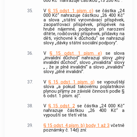
000 Kč“ nahrazuje částkou „13 200 Kč“.
35.
V
§ 15 odst. 1 písm. c)
se částka „24
000 Kč“ nahrazuje částkou „26 400 Kč“
a slova „státní vyrovnávací příspěvek,
zaopatřovací příspěvek, příspěvek na
hrubé nájemné, podpora při narození
dítěte, rodičovský příspěvek, přídavky na
děti, výchovné k důchodu“ se nahrazují
slovy „dávky státní sociální podpory“.
36.
V
§ 15 odst. 1 písm. e)
se slova
„invalidní důchod“ nahrazují slovy „plný
invalidní důchod“, slovo „invalidita“ slovy
„ , že je plně invalidní“ a slovo „invalidní“
slovy „plně invalidní“.
37.
V
§ 15 odst. 1 písm. g)
se vypouštějí
slova „a pokud takovému poplatníkovi
plynou příjmy ze závislé činnosti podle §
6 odst. 1 písm. a)“.
38.
V
§ 15 odst. 2
se částka „24 000 Kč“
nahrazuje částkou „26 400 Kč“ a
vypouští se třetí věta.
39.
§ 15 odst. 4 písm. b) body 1 až 3
včetně
poznámky č. 14d) zní: