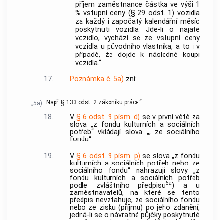
příjem zaměstnance částka ve výši 1
% vstupní ceny (§ 29 odst. 1) vozidla
za každý i započatý kalendářní měsíc
poskytnutí vozidla. Jde-li o najaté
vozidlo, vychází se ze vstupní ceny
vozidla u původního vlastníka, a to i v
případě, že dojde k následné koupi
vozidla.“.
17.
Poznámka č. 5a)
zní:
Např. § 133 odst. 2 zákoníku práce.“.
„5a)
18.
V
§ 6 odst. 9 písm. d)
se v první větě za
slova „z fondu kulturních a sociálních
potřeb“ vkládají slova „, ze sociálního
fondu“.
19.
V
§ 6 odst. 9 písm. p)
se slova „z fondu
kulturních a sociálních potřeb nebo ze
sociálního fondu“ nahrazují slovy „z
fondu kulturních a sociálních potřeb
6a
podle zvláštního předpisu
) a u
zaměstnavatelů, na které se tento
předpis nevztahuje, ze sociálního fondu
nebo ze zisku (příjmu) po jeho zdanění,
jedná-li se o návratné půjčky poskytnuté