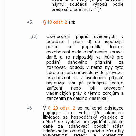
nájmu součástí výnosů podle
20
předpisů o účetnictví.
)“.
45.
§ 19 odst. 2
zní:
„(2)
Osvobození příjmů uvedených v
odstavci 1 písm. d) se nepoužije,
pokud se poplatník tohoto
osvobození vzdá oznámením správci
daně, a to nejpozději ve lhůtě pro
podání daňového přiznání za
zdaňovací období, v němž byly tyto
zdroje a zařízení uvedeny do provozu;
osvobození se v uvedeném případě
nepoužije ani při pronájmu těchto
zařízení nebo při převedení
vlastnických práv k těmto zdrojům a
zařízením na dalšího vlastníka.“.
46.
V
§ 20 odst. 2
se na konci odstavce
připojuje tato věta: „Při ukončení
likvidace se hospodářský výsledek, z
něhož se vychází pro zjištění základu
daně za zdaňovací období (část
zdaňovacího období), upraví o zůstatky
vytvořených rezerv a opravných