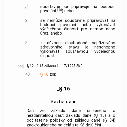
„1.
soustavně se připravuje na budoucí
14d
povolání,
) nebo
2.
se nemůže soustavně připravovat na
budoucí povolání nebo vykonávat
výdělečnou činnost pro nemoc nebo
úraz, anebo
3.
z důvodu dlouhodobě nepříznivého
zdravotního stavu je neschopno
vykonávat soustavnou výdělečnou
činnost.
§ 12 až 15 zákona č. 117/1995 Sb.“.
14d)
40.
§ 16
zní:
„§ 16
Sazba daně
Daň ze základu daně sníženého o
nezdanitelnou část základu daně (§ 15) a o
odčitatelné položky od základu daně (§ 34)
zaokrouhleného na celá sta Kč dolů činí