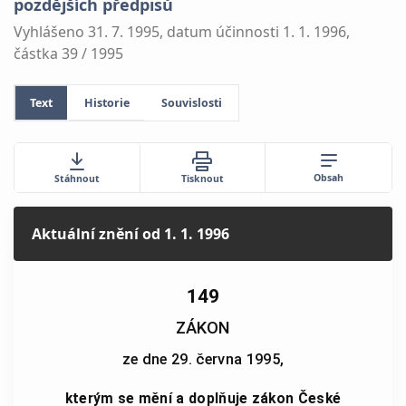
pozdějších předpisů
Vyhlášeno 31. 7. 1995, datum účinnosti 1. 1. 1996,
částka 39 / 1995
Text
Historie
Souvislosti
Obsah
Stáhnout
Tisknout
Aktuální znění
od 1. 1. 1996
149
ZÁKON
ze dne 29. června 1995,
kterým se mění a doplňuje zákon České