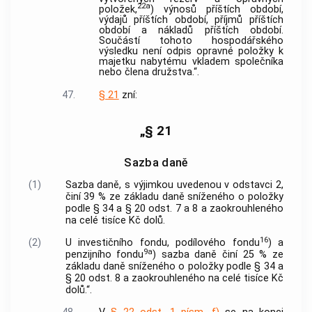
22a
položek,
) výnosů příštích období,
výdajů příštích období, příjmů příštích
období a nákladů příštích období.
Součástí tohoto hospodářského
výsledku není odpis opravné položky k
majetku nabytému vkladem společníka
nebo člena družstva.“.
47.
§ 21
zní:
„§ 21
Sazba daně
(1)
Sazba daně, s výjimkou uvedenou v odstavci 2,
činí 39 % ze základu daně sníženého o položky
podle § 34 a § 20 odst. 7 a 8 a zaokrouhleného
na celé tisíce Kč dolů.
16
(2)
U investičního fondu, podílového fondu
) a
9a
penzijního fondu
) sazba daně činí 25 % ze
základu daně sníženého o položky podle § 34 a
§ 20 odst. 8 a zaokrouhleného na celé tisíce Kč
dolů.“.