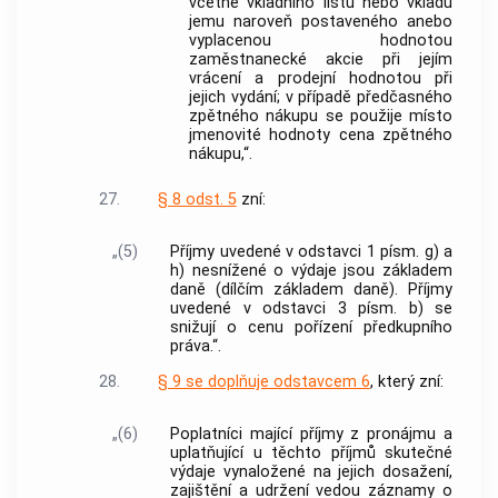
včetně vkladního listu nebo vkladu
jemu naroveň postaveného anebo
vyplacenou hodnotou
zaměstnanecké akcie při jejím
vrácení a prodejní hodnotou při
jejich vydání; v případě předčasného
zpětného nákupu se použije místo
jmenovité hodnoty cena zpětného
nákupu,“.
27.
§ 8 odst. 5
zní:
„(5)
Příjmy uvedené v odstavci 1 písm. g) a
h) nesnížené o výdaje jsou základem
daně (dílčím základem daně). Příjmy
uvedené v odstavci 3 písm. b) se
snižují o cenu pořízení předkupního
práva.“.
28.
§ 9 se doplňuje odstavcem 6
, který zní:
„(6)
Poplatníci mající příjmy z pronájmu a
uplatňující u těchto příjmů skutečné
výdaje vynaložené na jejich dosažení,
zajištění a udržení vedou záznamy o