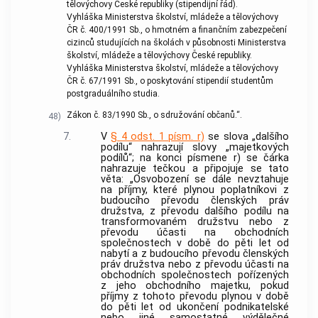
tělovýchovy České republiky (stipendijní řád).
Vyhláška Ministerstva školství, mládeže a tělovýchovy
ČR č. 400/1991 Sb., o hmotném a finančním zabezpečení
cizinců studujících na školách v působnosti Ministerstva
školství, mládeže a tělovýchovy České republiky.
Vyhláška Ministerstva školství, mládeže a tělovýchovy
ČR č. 67/1991 Sb., o poskytování stipendií studentům
postgraduálního studia.
Zákon č. 83/1990 Sb., o sdružování občanů.“.
48)
7.
V
§ 4 odst. 1 písm. r)
se slova „dalšího
podílu“ nahrazují slovy „majetkových
podílů“; na konci písmene r) se čárka
nahrazuje tečkou a připojuje se tato
věta: „Osvobození se dále nevztahuje
na příjmy, které plynou poplatníkovi z
budoucího převodu členských práv
družstva, z převodu dalšího podílu na
transformovaném družstvu nebo z
převodu účasti na obchodních
společnostech v době do pěti let od
nabytí a z budoucího převodu členských
práv družstva nebo z převodu účasti na
obchodních společnostech pořízených
z jeho obchodního majetku, pokud
příjmy z tohoto převodu plynou v době
do pěti let od ukončení podnikatelské
nebo jiné samostatné výdělečné