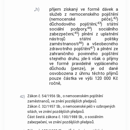
„h)
příjem získaný ve formě dávek a
služeb z nemocenského pojištění
42
(nemocenské péče),
)
43
důchodového pojištění,
) státní
44
sociální podpory,
) sociálního
45
zabezpečení,
) plnění z uplatnění
nástrojů státní politiky
46
zaměstnanosti
) a všeobecného
47
zdravotního pojištění
) a plnění ze
zahraničního povinného pojištění
stejného druhu; jde-li však o příjmy
ve formě pravidelně vypláceného
důchodu (penze), je od daně
osvobozena z úhrnu těchto příjmů
pouze částka ve výši 120 000 Kč
ročně,
Zákon č. 54/1956 Sb., o nemocenském pojištění
42)
zaměstnanců, ve znění pozdějších předpisů.
Zákon č. 32/1957 Sb., o nemocenské péči v ozbrojených
silách, ve znění pozdějších předpisů.
Část šestá zákona č. 100/1988 Sb., o sociálním
zabezpečení, ve znění pozdějších předpisů.