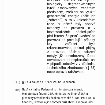
bioplynu, zařízení na výrobu
biologicky degradovatelných
látek stanovených zvláštním
předpisem, zařízení na využití
geotermální energie (dále jen
„zařízení“), a to v kalendářním
roce, v němž byly poprvé
uvedeny do provozu, a v
bezprostředně následujících
pěti letech. Za první uvedení do
provozu se považují i případy,
kdy zařízení byla
rekonstruována, pokud příjmy
z provozu těchto zařízení
nebyly již osvobozeny. Doba
osvobození se nepřerušuje ani
v případě odstávky v důsledku
technického zhodnocení (§ 33)
nebo oprav a udržování.
§ 3 a 4 zákona č. 526/1990 Sb., o cenách.
18d)
Např. vyhláška Federálního ministerstva financí,
18e)
Ministerstva financí ČSR, Ministerstva financí SSR a
předsedy Státní banky československé č. 136/1985 Sb., o
finanční, úvěrové a jiné pomoci družstevní a individuální