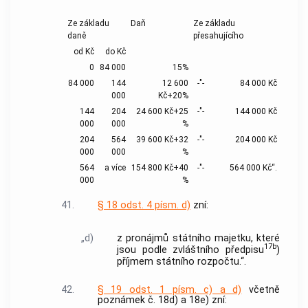
Ze základu
Daň
Ze základu
daně
přesahujícího
od Kč
do Kč
0
84 000
15%
84 000
144
12 600
-"-
84 000 Kč
000
Kč+20%
144
204
24 600 Kč+25
-"-
144 000 Kč
000
000
%
204
564
39 600 Kč+32
-"-
204 000 Kč
000
000
%
564
a více
154 800 Kč+40
-"-
564 000 Kč“.
000
%
41.
§ 18 odst. 4 písm. d)
zní:
„d)
z pronájmů státního majetku, které
17b
jsou podle zvláštního předpisu
)
příjmem státního rozpočtu.“.
42.
§ 19 odst. 1 písm. c) a d)
včetně
poznámek č. 18d) a 18e) zní: