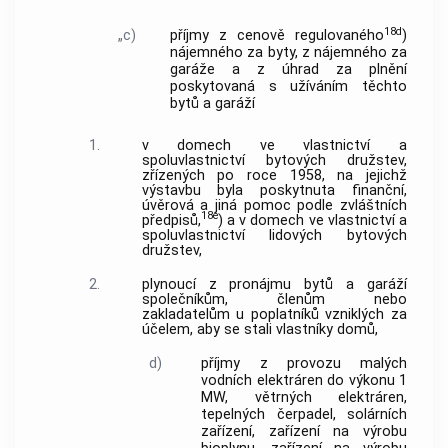
18d
„c)
příjmy z cenově regulovaného
)
nájemného za byty, z nájemného za
garáže a z úhrad za plnění
poskytovaná s užíváním těchto
bytů a garáží
1.
v domech ve vlastnictví a
spoluvlastnictví bytových družstev,
zřízených po roce 1958, na jejichž
výstavbu byla poskytnuta finanční,
úvěrová a jiná pomoc podle zvláštních
18e
předpisů,
) a v domech ve vlastnictví a
spoluvlastnictví lidových bytových
družstev,
2.
plynoucí z pronájmu bytů a garáží
společníkům, členům nebo
zakladatelům u poplatníků vzniklých za
účelem, aby se stali vlastníky domů,
d)
příjmy z provozu malých
vodních elektráren do výkonu 1
MW, větrných elektráren,
tepelných čerpadel, solárních
zařízení, zařízení na výrobu