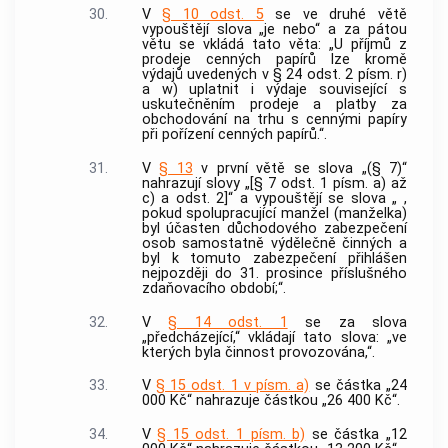
30.
V
§ 10 odst. 5
se ve druhé větě
vypouštějí slova „je nebo“ a za pátou
větu se vkládá tato věta: „U příjmů z
prodeje cenných papírů lze kromě
výdajů uvedených v § 24 odst. 2 písm. r)
a w) uplatnit i výdaje související s
uskutečněním prodeje a platby za
obchodování na trhu s cennými papíry
při pořízení cenných papírů.“.
31.
V
§ 13
v první větě se slova „(§ 7)“
nahrazují slovy „[§ 7 odst. 1 písm. a) až
c) a odst. 2]“ a vypouštějí se slova „ ,
pokud spolupracující manžel (manželka)
byl účasten důchodového zabezpečení
osob samostatně výdělečně činných a
byl k tomuto zabezpečení přihlášen
nejpozději do 31. prosince příslušného
zdaňovacího období;“.
32.
V
§ 14 odst. 1
se za slova
„předcházející,“ vkládají tato slova: „ve
kterých byla činnost provozována,“.
33.
V
§ 15 odst. 1 v písm. a)
se částka „24
000 Kč“ nahrazuje částkou „26 400 Kč“.
34.
V
§ 15 odst. 1 písm. b)
se částka „12