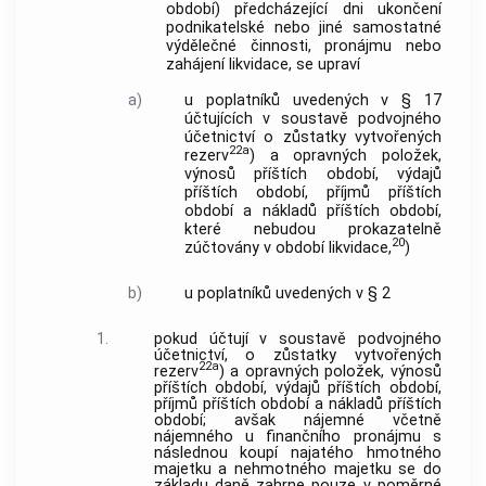
období) předcházející dni ukončení
podnikatelské nebo jiné samostatné
výdělečné činnosti, pronájmu nebo
zahájení likvidace, se upraví
a)
u poplatníků uvedených v § 17
účtujících v soustavě podvojného
účetnictví o zůstatky vytvořených
22a
rezerv
) a opravných položek,
výnosů příštích období, výdajů
příštích období, příjmů příštích
období a nákladů příštích období,
které nebudou prokazatelně
20
zúčtovány v období likvidace,
)
b)
u poplatníků uvedených v § 2
1.
pokud účtují v soustavě podvojného
účetnictví, o zůstatky vytvořených
22a
rezerv
) a opravných položek, výnosů
příštích období, výdajů příštích období,
příjmů příštích období a nákladů příštích
období; avšak nájemné včetně
nájemného u finančního pronájmu s
následnou koupí najatého hmotného
majetku a nehmotného majetku se do
základu daně zahrne pouze v poměrné