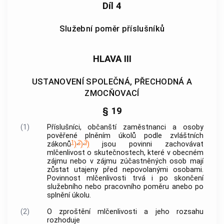
Díl 4
Služební poměr příslušníků
HLAVA III
USTANOVENÍ SPOLEČNÁ, PŘECHODNÁ A
ZMOCŇOVACÍ
§ 19
(1)
Příslušníci, občanští zaměstnanci a osoby
pověřené plněním úkolů podle zvláštních
1
,
2
,
3
zákonů
)
)
)
jsou povinni zachovávat
mlčenlivost o skutečnostech, které v obecném
zájmu nebo v zájmu zúčastněných osob mají
zůstat utajeny před nepovolanými osobami.
Povinnost mlčenlivosti trvá i po skončení
služebního nebo pracovního poměru anebo po
splnění úkolu.
(2)
O zproštění mlčenlivosti a jeho rozsahu
rozhoduje