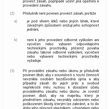
provést zásah, popřípadě učinit jiná opatření k
provedení zásahu.
(2)
Příslušník není povinen provést zásah, jestliže
a)
je pod vlivem léků nebo jiných látek, které
závažným způsobem snižují jeho schopnost
jednání,
b)
není k jeho provedení odborně vyškolen ani
vycvičen nebo vybaven odpovídajícími
technickými prostředky, přičemž povaha
zásahu takové odborné vyškolení, vycvičení
nebo vybavení technickými prostředky
vyžaduje.
(3)
Při provádění zásahu nebo
úkonu
je příslušník
povinen dbát, aby v souvislosti s touto činností
nevznikla osobám bezdůvodná újma a aby
případný zásah do jejich práv a svobod
nepřekročil míru nutnou k dosažení účelu
prováděného zásahu nebo
úkonu
. Je rovněž
povinen dbát, aby na majetku, který je
předmětem zásahu, nevznikly odcizením nebo
poškozením škody, kterým lze zabránit, a to do
doby jeho převzetí vlastníkem, uživatelem nebo