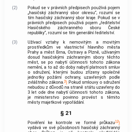
(2)
Pokud se v právních předpisech používá pojem
„hasičský záchranný sbor okresu“, rozumí se
tím hasičský záchranný sbor kraje. Pokud se v
právních předpisech používá pojem „ředitelství
Hasičského záchranného sboru České
republiky“, rozumí se tím generální ředitelství.
(3)
Užívací vztahy k nemovitým a movitým
prostředkům ve vlastnictví hlavního města
Prahy a měst Brna, Ostravy a Plzně, užívaným
dosud hasičskými záchranným sbory těchto
měst, se po nabytí účinnosti tohoto zákona
nemění, a to až do doby nabytí platnosti smluv
o sdružení, kterými budou zřízeny společné
jednotky požární ochrany, uzavřených podle
9
zvláštního zákona.
)
Pokud smlouvy o sdružení
nebudou z důvodů na straně státu uzavřeny do
3 let ode dne nabytí účinnosti tohoto zákona,
je ministerstvo povinno provést s těmito
městy majetkové vypořádání.
§ 21
10
Pověření ke kontrole ve formě průkazu
)
vydává ve své působnosti hasičský záchranný