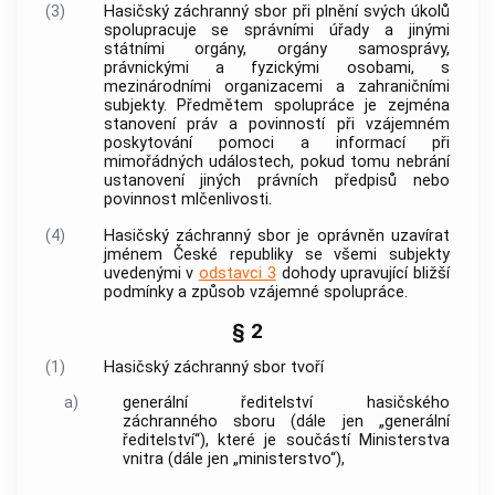
(3)
Hasičský záchranný sbor při plnění svých úkolů
spolupracuje se správními úřady a jinými
státními orgány, orgány samosprávy,
právnickými a fyzickými osobami, s
mezinárodními organizacemi a zahraničními
subjekty. Předmětem spolupráce je zejména
stanovení práv a povinností při vzájemném
poskytování pomoci a informací při
mimořádných událostech, pokud tomu nebrání
ustanovení jiných právních předpisů nebo
povinnost mlčenlivosti.
(4)
Hasičský záchranný sbor je oprávněn uzavírat
jménem České republiky se všemi subjekty
uvedenými v
odstavci 3
dohody upravující bližší
podmínky a způsob vzájemné spolupráce.
§ 2
(1)
Hasičský záchranný sbor tvoří
a)
generální ředitelství hasičského
záchranného sboru (dále jen „generální
ředitelství“), které je součástí Ministerstva
vnitra (dále jen „ministerstvo“),