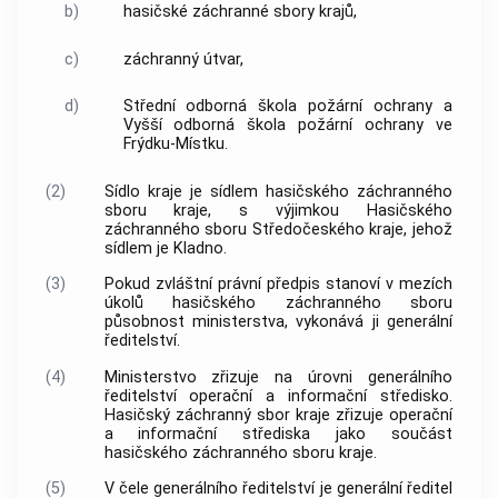
b)
hasičské záchranné sbory krajů,
c)
záchranný útvar,
d)
Střední odborná škola požární ochrany a
Vyšší odborná škola požární ochrany ve
Frýdku-Místku.
(2)
Sídlo kraje je sídlem hasičského záchranného
sboru kraje, s výjimkou Hasičského
záchranného sboru Středočeského kraje, jehož
sídlem je Kladno.
(3)
Pokud zvláštní právní předpis stanoví v mezích
úkolů hasičského záchranného sboru
působnost ministerstva, vykonává ji generální
ředitelství.
(4)
Ministerstvo zřizuje na úrovni generálního
ředitelství operační a informační středisko.
Hasičský záchranný sbor kraje zřizuje operační
a informační střediska jako součást
hasičského záchranného sboru kraje.
(5)
V čele generálního ředitelství je generální ředitel