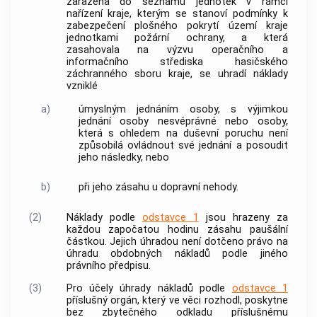
zařazena do seznamu jednotek v rámci
nařízení kraje, kterým se stanoví podmínky k
zabezpečení plošného pokrytí území kraje
jednotkami požární ochrany, a která
zasahovala na výzvu operačního a
informačního střediska hasičského
záchranného sboru kraje, se uhradí náklady
vzniklé
a)
úmyslným jednáním osoby, s výjimkou
jednání osoby nesvéprávné nebo osoby,
která s ohledem na duševní poruchu není
způsobilá ovládnout své jednání a posoudit
jeho následky, nebo
b)
při jeho zásahu u dopravní nehody.
(2)
Náklady podle
odstavce 1
jsou hrazeny za
každou započatou hodinu zásahu paušální
částkou. Jejich úhradou není dotčeno právo na
úhradu obdobných nákladů podle jiného
právního předpisu.
(3)
Pro účely úhrady nákladů podle
odstavce 1
příslušný orgán, který ve věci rozhodl, poskytne
bez zbytečného odkladu příslušnému