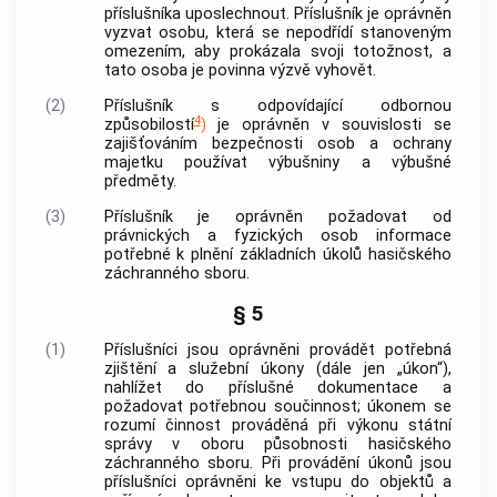
příslušníka uposlechnout. Příslušník je oprávněn
vyzvat osobu, která se nepodřídí stanoveným
omezením, aby prokázala svoji totožnost, a
tato osoba je povinna výzvě vyhovět.
(2)
Příslušník s odpovídající odbornou
4
způsobilostí
)
je oprávněn v souvislosti se
zajišťováním bezpečnosti osob a ochrany
majetku používat výbušniny a výbušné
předměty.
(3)
Příslušník je oprávněn požadovat od
právnických a fyzických osob informace
potřebné k plnění základních úkolů hasičského
záchranného sboru.
§ 5
(1)
Příslušníci jsou oprávněni provádět potřebná
zjištění a služební
úkony
(dále jen „
úkon
“),
nahlížet do příslušné dokumentace a
požadovat potřebnou součinnost;
úkonem
se
rozumí činnost prováděná při výkonu státní
správy v oboru působnosti hasičského
záchranného sboru. Při provádění
úkonů
jsou
příslušníci oprávněni ke vstupu do objektů a