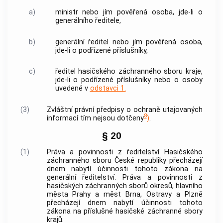
a)
ministr nebo jím pověřená osoba, jde-li o
generálního ředitele,
b)
generální ředitel nebo jím pověřená osoba,
jde-li o podřízené příslušníky,
c)
ředitel hasičského záchranného sboru kraje,
jde-li o podřízené příslušníky nebo o osoby
uvedené v
odstavci 1.
(3)
Zvláštní právní předpisy o ochraně utajovaných
8
informací tím nejsou dotčeny
)
.
§ 20
(1)
Práva a povinnosti z ředitelství Hasičského
záchranného sboru České republiky přecházejí
dnem nabytí účinnosti tohoto zákona na
generální ředitelství. Práva a povinnosti z
hasičských záchranných sborů okresů, hlavního
města Prahy a měst Brna, Ostravy a Plzně
přecházejí dnem nabytí účinnosti tohoto
zákona na příslušné hasičské záchranné sbory
krajů.