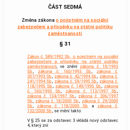
ČÁST SEDMÁ
Změna zákona
o pojistném na sociální
zabezpečení a příspěvku na státní politiku
zaměstnanosti
§ 31
Zákon č. 589/1992 Sb., o pojistném na sociální
zabezpečení a příspěvku na státní politiku
zaměstnanosti
, ve znění
zákona č. 10/1993
Sb.
,
zákona č. 160/1993 Sb.
,
zákona č.
307/1993 Sb.
,
zákona č. 42/1994 Sb.
,
zákona č.
241/1994 Sb.
,
zákona č. 59/1995 Sb.
,
zákona č.
118/1995 Sb.
,
zákona č. 149/1995 Sb.
,
zákona
č. 160/1995 Sb.
,
zákona č. 113/1997 Sb.
,
zákona č. 134/1997 Sb.
,
zákona č. 306/1997
Sb.
,
zákona č. 18/2000 Sb.
,
zákona č. 29/2000
Sb.
,
zákona č. 118/2000 Sb.
a
zákona č.
132/2000 Sb.
, se mění takto:
V § 25 se za odstavec 3 vkládá nový odstavec
4, který zní: