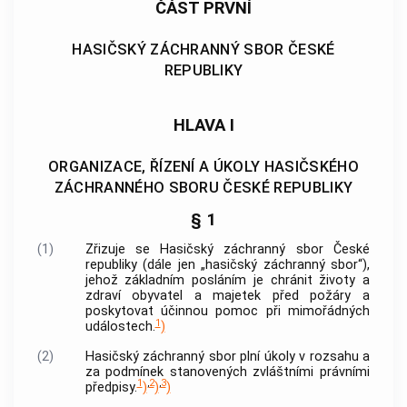
ČÁST PRVNÍ
HASIČSKÝ ZÁCHRANNÝ SBOR ČESKÉ
REPUBLIKY
HLAVA I
ORGANIZACE, ŘÍZENÍ A ÚKOLY HASIČSKÉHO
ZÁCHRANNÉHO SBORU ČESKÉ REPUBLIKY
§ 1
(1)
Zřizuje se Hasičský záchranný sbor České
republiky (dále jen „hasičský záchranný sbor“),
jehož základním posláním je chránit životy a
zdraví obyvatel a majetek před požáry a
poskytovat účinnou pomoc při mimořádných
1
událostech.
)
(2)
Hasičský záchranný sbor plní úkoly v rozsahu a
za podmínek stanovených zvláštními právními
1
,
2
,
3
předpisy.
)
)
)