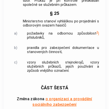
sbor. Průkaz je při kontrole předkládán
společně se služebním průkazem.
§ 25
Ministerstvo stanoví vyhláškou po projednání s
odborovým svazem hasičů
3
a)
požadavky na odbornou způsobilost
)
příslušníků,
b)
pravidla pro zabezpečení dokumentace u
stanovených činností,
c)
vzory služebních stejnokrojů, vzory
služebních průkazů, jejich používání a
způsob vnějšího označení.
ČÁST ŠESTÁ
Změna zákona
o organizaci a provádění
sociálního zabezpečení