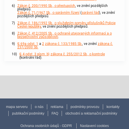
6)
Zákon č. 200/1990 Sb., o přestupcích
, ve znění pozdějších
předpisů.
Zákon č. 71/1967 Sb., o správním řízení
(
správní řád
), ve znění
pozdějších předpisů.
7)
Zákon č. 186/1992 Sb., o služebním poměru příslušníků Policie
České republiky
, ve znění pozdějších předpisů.
8)
Zákon č. 412/2005 Sb., o ochraně utajovaných informací a o
bezpečnostní způsobilosti
.
9)
§ 69a odst. 1
a
2
zákona č. 133/1985 Sb.
, ve znění
zákona č.
237/2000 Sb.
10)
§ 4 odst. 3 písm. b)
zákona č. 255/2012 Sb., o kontrole
(kontrolní řád).
mapa serveru
o nás
reklama
podmínky provozu
kontakty
publikační podmínky
FAQ
obchodní a reklamační podmínky
Ochrana osobních údajů - GDPR
Nastavení cookies