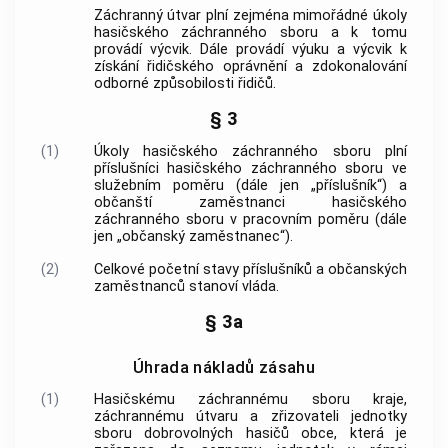
Záchranný útvar plní zejména mimořádné úkoly
hasičského záchranného sboru a k tomu
provádí výcvik. Dále provádí výuku a výcvik k
získání řidičského oprávnění a zdokonalování
odborné způsobilosti řidičů.
§ 3
(1)
Úkoly hasičského záchranného sboru plní
příslušníci hasičského záchranného sboru ve
služebním poměru (dále jen „příslušník“) a
občanští zaměstnanci hasičského
záchranného sboru v pracovním poměru (dále
jen „občanský zaměstnanec“).
(2)
Celkové početní stavy příslušníků a občanských
zaměstnanců stanoví vláda.
§ 3a
Úhrada nákladů zásahu
(1)
Hasičskému záchrannému sboru kraje,
záchrannému útvaru a zřizovateli jednotky
sboru dobrovolných hasičů
obce
, která je