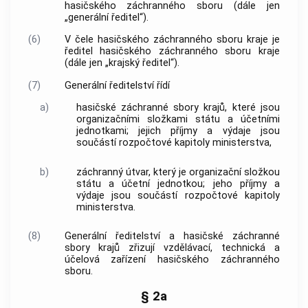
hasičského záchranného sboru (dále jen
„generální ředitel“).
(6)
V čele hasičského záchranného sboru kraje je
ředitel hasičského záchranného sboru kraje
(dále jen „krajský ředitel“).
(7)
Generální ředitelství řídí
a)
hasičské záchranné sbory krajů, které jsou
organizačními složkami státu a účetními
jednotkami; jejich příjmy a výdaje jsou
součástí rozpočtové kapitoly ministerstva,
b)
záchranný útvar, který je organizační složkou
státu a účetní jednotkou; jeho příjmy a
výdaje jsou součástí rozpočtové kapitoly
ministerstva.
(8)
Generální ředitelství a hasičské záchranné
sbory krajů zřizují vzdělávací, technická a
účelová zařízení hasičského záchranného
sboru.
§ 2a