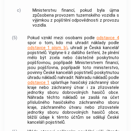
c)
Ministerstvu financí, pokud byla újma
způsobena provozem tuzemského vozidla s
výjimkou z pojištění odpovědnosti z provozu
vozidla.
(5)
Pokud vznikl mezi osobami podle
odstavce 4
spor o tom, kdo má uhradit náklady podle
odstavce 1 písm. b)
, uhradí je Česká kancelář
pojistitelů. Vyplyne-li z dalšího šetření, že plnění
mělo být zcela nebo částečně poskytnuto
pojišťovnou, popřípadě Ministerstvem financí,
jsou pojišťovna, popřípadě toto ministerstvo,
povinny České kanceláři pojistitelů poskytnutou
úhradu nákladů nahradit. Náhradu nákladů podle
odstavce 1
uplatňuje hasičský záchranný sbor
kraje nebo záchranný útvar i za zřizovatele
jednotky sboru dobrovolných hasičů
obce
.
Náhrada těchto nákladů se zasílá na účet
příslušného hasičského záchranného sboru
kraje, záchranného útvaru nebo zřizovatele
jednotky sboru dobrovolných hasičů
obce
;
bližší údaje k těmto účtům se sdělují České
kanceláři pojistitelů.