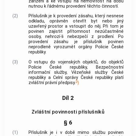
zařízení a ke vstupu na
nemovitost
na dobu
nutnou k řádnému provedení těchto činností.
(2)
Příslušník je k provedení zásahu, který nesnese
odkladu, oprávněn otevřít byt nebo jiný
uzavřený prostor a vstoupit do něj. Při tom je
povinen zajistit přítomnost nezúčastněné
osoby, nehrozí-li nebezpečí z prodlení. Po
provedení zásahu je příslušník povinen
neprodleně vyrozumět orgány
Policie
České
republiky.
(3)
O vstupu do vojenských objektů, do objektů
Policie
České republiky, Bezpečnostní
informační služby, Vězeňské služby České
republiky a Celní správy České republiky platí
5
zvláštní právní předpisy.
)
Díl 2
Zvláštní povinnosti příslušníků
§ 6
(1)
Příslušník je i v době mimo službu povinen