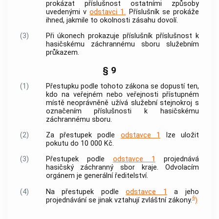
prokázat příslušnost ostatními způsoby
uvedenými v
odstavci 1.
Příslušník se prokáže
ihned, jakmile to okolnosti zásahu dovolí.
(3)
Při
úkonech
prokazuje příslušník příslušnost k
hasičskému záchrannému sboru služebním
průkazem.
§ 9
(1)
Přestupku
podle tohoto zákona se dopustí ten,
kdo na veřejném nebo veřejnosti přístupném
místě neoprávněně užívá služební stejnokroj s
označením příslušnosti k hasičskému
záchrannému sboru.
(2)
Za
přestupek
podle
odstavce 1
lze uložit
pokutu do 10 000 Kč.
(3)
Přestupek
podle
odstavce 1
projednává
hasičský záchranný sbor kraje. Odvolacím
orgánem je generální ředitelství.
(4)
Na
přestupek
podle
odstavce 1
a jeho
6
projednávání se jinak vztahují zvláštní zákony.
)