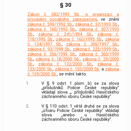
§ 30
Zákon č. 582/1991 Sb., o organizaci a
provádění sociálního zabezpečení
, ve znění
zákona č. 590/1992 Sb.
,
zákona č. 37/1993 Sb.
,
zákona č. 160/1993 Sb.
,
zákona č. 307/1993
Sb.
,
zákona č. 241/1994 Sb.
,
zákona č.
118/1995 Sb.
,
zákona č. 160/1995 Sb.
,
zákona
č. 134/1997 Sb.
,
zákona č. 306/1997 Sb.
,
zákona č. 93/1998 Sb.
,
zákona č. 225/1999 Sb.
,
zákona č. 356/1999 Sb.
,
zákona č. 360/1999
Sb.
,
zákona č. 18/2000 Sb.
,
zákona č. 29/2000
Sb.
,
zákona č. 132/2000 Sb.
,
zákona č.
133/2000 Sb.
,
zákona č. 155/2000 Sb.
a
zákona
č. 159/2000 Sb.
, se mění takto:
1.
V § 9 odst. 1 písm. b) se za slova
„příslušníků Policie České republiky“
vkládají slova „, příslušníků Hasičského
záchranného sboru České republiky“.
2.
V § 110 odst. 1 větě druhé se za slova
„útvaru Policie České republiky“ vkládají
slova „anebo u Hasičského
záchranného sboru České republiky“.