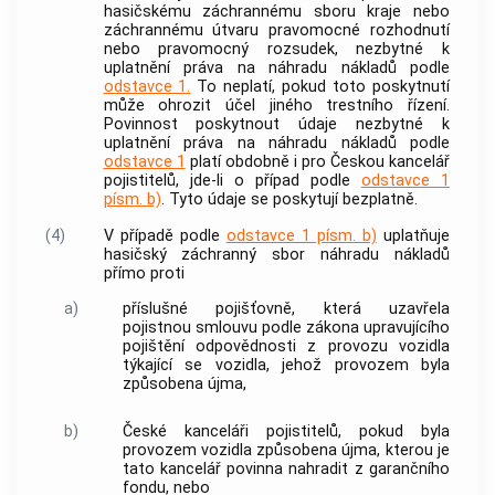
hasičskému záchrannému sboru kraje nebo
záchrannému útvaru pravomocné rozhodnutí
nebo pravomocný rozsudek, nezbytné k
uplatnění práva na náhradu nákladů podle
odstavce 1.
To neplatí, pokud toto poskytnutí
může ohrozit účel jiného
trestního řízení
.
Povinnost poskytnout údaje nezbytné k
uplatnění práva na náhradu nákladů podle
odstavce 1
platí obdobně i pro Českou kancelář
pojistitelů, jde-li o případ podle
odstavce 1
písm. b)
. Tyto údaje se poskytují bezplatně.
(4)
V případě podle
odstavce 1 písm. b)
uplatňuje
hasičský záchranný sbor náhradu nákladů
přímo proti
a)
příslušné pojišťovně, která uzavřela
pojistnou smlouvu podle zákona upravujícího
pojištění odpovědnosti z provozu vozidla
týkající se vozidla, jehož provozem byla
způsobena újma,
b)
České kanceláři pojistitelů, pokud byla
provozem vozidla způsobena újma, kterou je
tato kancelář povinna nahradit z garančního
fondu, nebo