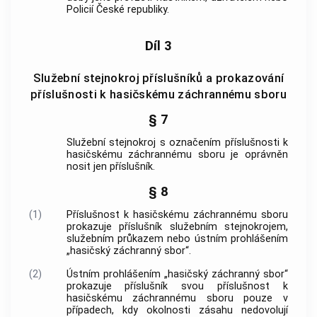
Policií
České republiky.
Díl 3
Služební stejnokroj příslušníků a prokazování
příslušnosti k hasičskému záchrannému sboru
§ 7
Služební stejnokroj s označením příslušnosti k
hasičskému záchrannému sboru je oprávněn
nosit jen příslušník.
§ 8
(1)
Příslušnost k hasičskému záchrannému sboru
prokazuje příslušník služebním stejnokrojem,
služebním průkazem nebo ústním prohlášením
„hasičský záchranný sbor“.
(2)
Ústním prohlášením „hasičský záchranný sbor“
prokazuje příslušník svou příslušnost k
hasičskému záchrannému sboru pouze v
případech, kdy okolnosti zásahu nedovolují