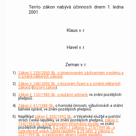
Tento zákon nabývá účinnosti dnem 1. ledna
2001.
Klaus v. r.
Havel v. r.
Zeman v. r.
1)
Zákon č. 239/2000 Sb., o integrovaném záchranném systému a
o změně některých zákonů
.
2)
Zákon č. 240/2000 Sb., o krizovém řízení a o změně některých
zákonů
(
krizový zákon
).
3)
Zákon č. 133/1985 Sb., o požární ochraně
, ve znění pozdějších
předpisů.
4)
Zákon č. 61/1988 Sb.
, o hornické činnosti, výbušninách a státní
báňské správě, ve znění pozdějších předpisů.
5)
Například
zákon č. 555/1992 Sb.
, o Vězeňské službě a justiční
stráži České republiky, ve znění pozdějších předpisů,
zákon č.
154/1994 Sb., o Bezpečnostní informační službě
, ve znění
pozdějších předpisů,
§ 2 odst. 1
zákona č. 219/1999 Sb., o
ozbrojených silách České republiky
,
§ 29 odst. 3
zákona č.
222/1999 Sb., o zajišťování obrany České republiky
.