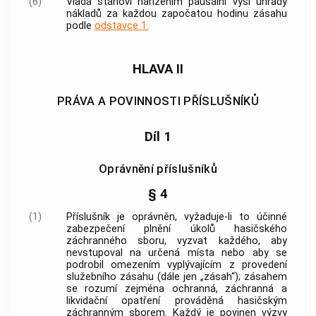
(6)
Vláda stanoví nařízením paušální výši úhrady
nákladů za každou započatou hodinu zásahu
podle
odstavce 1.
HLAVA II
PRÁVA A POVINNOSTI PŘÍSLUŠNÍKŮ
Díl 1
Oprávnění příslušníků
§ 4
(1)
Příslušník je oprávněn, vyžaduje-li to účinné
zabezpečení plnění úkolů hasičského
záchranného sboru, vyzvat každého, aby
nevstupoval na určená místa nebo aby se
podrobil omezením vyplývajícím z provedení
služebního zásahu (dále jen „zásah“); zásahem
se rozumí zejména ochranná, záchranná a
likvidační opatření prováděná hasičským
záchranným sborem. Každý je povinen výzvy