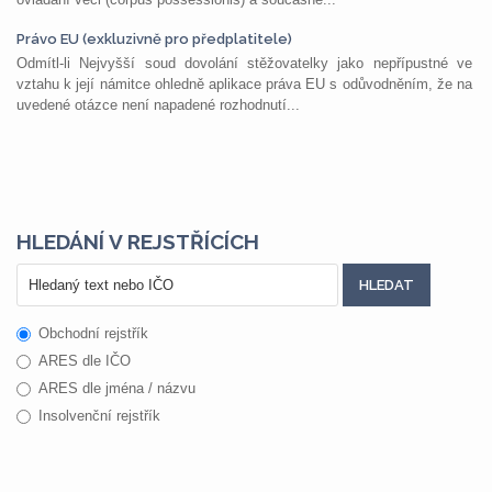
Právo EU (exkluzivně pro předplatitele)
Odmítl-li Nejvyšší soud dovolání stěžovatelky jako nepřípustné ve
vztahu k její námitce ohledně aplikace práva EU s odůvodněním, že na
uvedené otázce není napadené rozhodnutí...
HLEDÁNÍ V REJSTŘÍCÍCH
Obchodní rejstřík
ARES dle IČO
ARES dle jména / názvu
Insolvenční rejstřík