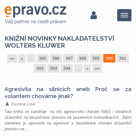
Menu
KNIŽNÍ NOVINKY NAKLADATELSTVÍ
WOLTERS KLUWER
««
«
...
385
386
387
388
389
390
391
392
393
394
...
»
»»
Agresivita na silnicích aneb Proč se za
volantem chováme jinak?
Zuzana Lisá
Tato kniha se zaměřuje na vliv agresivního chování řidičů i ostatních
účastníků na bezpečnost provozu na pozemních komunikacích. Jejím
záměrem je upozornit na agresivní a bezohledné chování účastníků
provozu na...