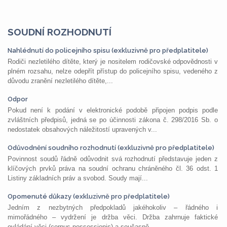
SOUDNÍ ROZHODNUTÍ
Nahlédnutí do policejního spisu (exkluzivně pro předplatitele)
Rodiči nezletilého dítěte, který je nositelem rodičovské odpovědnosti v
plném rozsahu, nelze odepřít přístup do policejního spisu, vedeného z
důvodu zranění nezletilého dítěte,...
Odpor
Pokud není k podání v elektronické podobě připojen podpis podle
zvláštních předpisů, jedná se po účinnosti zákona č. 298/2016 Sb. o
nedostatek obsahových náležitostí upravených v...
Odůvodnění soudního rozhodnutí (exkluzivně pro předplatitele)
Povinnost soudů řádně odůvodnit svá rozhodnutí představuje jeden z
klíčových prvků práva na soudní ochranu chráněného čl. 36 odst. 1
Listiny základních práv a svobod. Soudy mají...
Opomenuté důkazy (exkluzivně pro předplatitele)
Jedním z nezbytných předpokladů jakéhokoliv – řádného i
mimořádného – vydržení je držba věci. Držba zahrnuje faktické
ovládání věci (corpus possessionis) a současně...