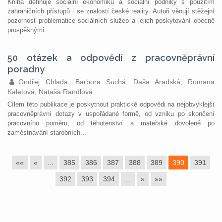
Kniha definuje sociální ekonomiku a sociální podniky s použitím
zahraničních přístupů i se znalostí české reality. Autoři věnují stěžejní
pozornost problematice sociálních služeb a jejich poskytování obecně
prospěšnými...
50 otázek a odpovědí z pracovněprávní
poradny
Ondřej Chlada, Barbora Suchá, Daša Aradská, Romana
Kaletová, Nataša Randlová
Cílem této publikace je poskytnout praktické odpovědi na nejobvyklejší
pracovněprávní dotazy v uspořádané formě, od vzniku po skončení
pracovního poměru, od těhotenství a mateřské dovolené po
zaměstnávání starobních...
««
«
...
385
386
387
388
389
390
391
392
393
394
...
»
»»