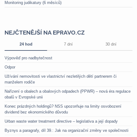
Monitoring judikatury (6 měsíců)
NEJČTENĚJŠÍ NA EPRAVO.CZ
24 hod
7 dní
30 dní
Výpověď pro nadbytečnost
Odpor
Užívání nemovitosti ve vlastnictví nezletilých dětí partnerem či
manželem rodiče
Nařízení o obalech a obalových odpadech (PPWR) – nová éra regulace
obalů v Evropské unii
Konec prázdných holdingů? NSS upozorňuje na limity osvobození
dividend bez ekonomického důvodu
Urban waste water treatment directive – legislativa a její dopady
Byznys a paragrafy, díl 39.: Jak na organizační změny ve společnosti