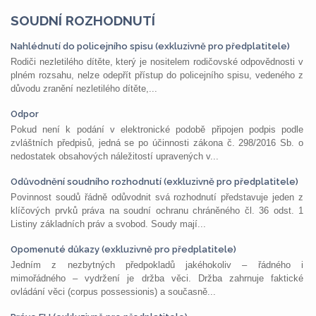
SOUDNÍ ROZHODNUTÍ
Nahlédnutí do policejního spisu (exkluzivně pro předplatitele)
Rodiči nezletilého dítěte, který je nositelem rodičovské odpovědnosti v
plném rozsahu, nelze odepřít přístup do policejního spisu, vedeného z
důvodu zranění nezletilého dítěte,...
Odpor
Pokud není k podání v elektronické podobě připojen podpis podle
zvláštních předpisů, jedná se po účinnosti zákona č. 298/2016 Sb. o
nedostatek obsahových náležitostí upravených v...
Odůvodnění soudního rozhodnutí (exkluzivně pro předplatitele)
Povinnost soudů řádně odůvodnit svá rozhodnutí představuje jeden z
klíčových prvků práva na soudní ochranu chráněného čl. 36 odst. 1
Listiny základních práv a svobod. Soudy mají...
Opomenuté důkazy (exkluzivně pro předplatitele)
Jedním z nezbytných předpokladů jakéhokoliv – řádného i
mimořádného – vydržení je držba věci. Držba zahrnuje faktické
ovládání věci (corpus possessionis) a současně...