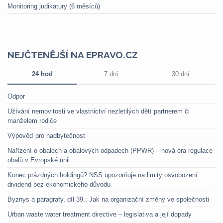
Monitoring judikatury (6 měsíců)
NEJČTENĚJŠÍ NA EPRAVO.CZ
24 hod
7 dní
30 dní
Odpor
Užívání nemovitosti ve vlastnictví nezletilých dětí partnerem či
manželem rodiče
Výpověď pro nadbytečnost
Nařízení o obalech a obalových odpadech (PPWR) – nová éra regulace
obalů v Evropské unii
Konec prázdných holdingů? NSS upozorňuje na limity osvobození
dividend bez ekonomického důvodu
Byznys a paragrafy, díl 39.: Jak na organizační změny ve společnosti
Urban waste water treatment directive – legislativa a její dopady