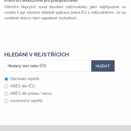
Právo EU (exkluzivně pro předplatitele)
Odmítl-li Nejvyšší soud dovolání stěžovatelky jako nepřípustné ve
vztahu k její námitce ohledně aplikace práva EU s odůvodněním, že na
uvedené otázce není napadené rozhodnutí...
HLEDÁNÍ V REJSTŘÍCÍCH
Obchodní rejstřík
ARES dle IČO
ARES dle jména / názvu
Insolvenční rejstřík