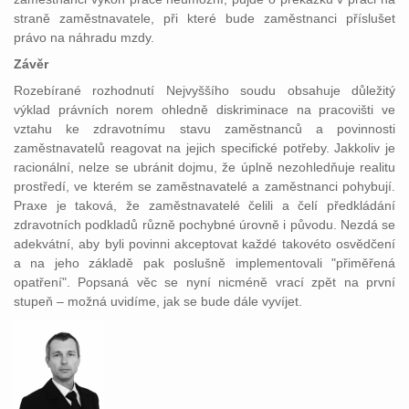
straně zaměstnavatele, při které bude zaměstnanci příslušet
právo na náhradu mzdy.
Závěr
Rozebírané rozhodnutí Nejvyššího soudu obsahuje důležitý
výklad právních norem ohledně diskriminace na pracovišti ve
vztahu ke zdravotnímu stavu zaměstnanců a povinnosti
zaměstnavatelů reagovat na jejich specifické potřeby. Jakkoliv je
racionální, nelze se ubránit dojmu, že úplně nezohledňuje realitu
prostředí, ve kterém se zaměstnavatelé a zaměstnanci pohybují.
Praxe je taková, že zaměstnavatelé čelili a čelí předkládání
zdravotních podkladů různě pochybné úrovně i původu. Nezdá se
adekvátní, aby byli povinni akceptovat každé takovéto osvědčení
a na jeho základě pak poslušně implementovali "přiměřená
opatření". Popsaná věc se nyní nicméně vrací zpět na první
stupeň – možná uvidíme, jak se bude dále vyvíjet.