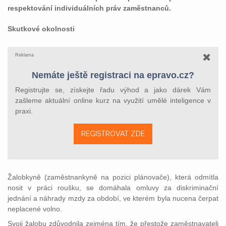
respektování individuálních práv zaměstnanců.
Skutkové okolnosti
Reklama
Nemáte ještě registraci na epravo.cz?
Registrujte se, získejte řadu výhod a jako dárek Vám
zašleme aktuální online kurz na využití umělé inteligence v
praxi.
REGISTROVAT ZDE
Žalobkyně (zaměstnankyně na pozici plánovače), která odmítla
nosit v práci roušku, se domáhala omluvy za diskriminační
jednání a náhrady mzdy za období, ve kterém byla nucena čerpat
neplacené volno.
Svoji žalobu zdůvodnila zejména tím, že přestože zaměstnavateli