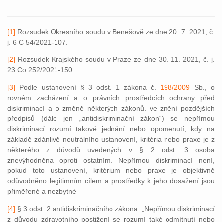
[1]
Rozsudek Okresního soudu v Benešově ze dne 20. 7. 2021, č.
j. 6 C 54/2021-107.
[2]
Rozsudek Krajského soudu v Praze ze dne 30. 11. 2021, č. j.
23 Co 252/2021-150.
[3]
Podle ustanovení § 3 odst. 1 zákona č.
198/2009
Sb., o
rovném zacházení a o právních prostředcích ochrany před
diskriminací a o změně některých zákonů, ve znění pozdějších
předpisů (dále jen „antidiskriminační zákon“) se nepřímou
diskriminací rozumí takové jednání nebo opomenutí, kdy na
základě zdánlivě neutrálního ustanovení, kritéria nebo praxe je z
některého z důvodů uvedených v § 2 odst. 3 osoba
znevýhodněna oproti ostatním. Nepřímou diskriminací není,
pokud toto ustanovení, kritérium nebo praxe je objektivně
odůvodněno legitimním cílem a prostředky k jeho dosažení jsou
přiměřené a nezbytné
[4]
§ 3 odst. 2 antidiskriminačního zákona: „Nepřímou diskriminací
z důvodu zdravotního postižení se rozumí také odmítnutí nebo