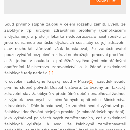
KOUPIT
Soud prvního stupně žalobu v celém rozsahu zamítl. Uvedl, že
žalobkyně trpí určitými zdravotními problémy (komplikacemi
s dýcháním), a proto jí lékařka nedoporučovala nosit roušku či
jinou ochrannou pomůcku dýchacích cest, aby se její zdravotní
stav nezhoršil. Zároveň však konstatoval, že zaměstnavatel
pouze vytvářel bezpečné a zdraví neohrožující pracovní prostředí
a že jednal v souladu s průběžně vydávanými mimořádnými
opatřeními Ministerstva zdravotnictví, a k žádné diskriminaci
žalobkyně tedy nedošlo.
[1]
K odvolání žalobkyně Krajský soud v Praze
[2]
rozsudek soudu
prvního stupně potvrdil. Dospěl k závěru, že tvrzený ani faktický
zdravotní stav žalobkyně v předmětné době nenaplňoval žádnou
z výjimek uvedených v mimořádných opatřeních Ministerstva
zdravotnictví. Dále konstatoval, že zaměstnavatel vyžadoval po
žalobkyni dodržování stejných pravidel (z mimořádných opatření),
jaká vyžadoval po všech svých zaměstnancích, což diskriminaci
žalobkyně vylučuje. A uvedl, že žalobkyně zaměstnavateli