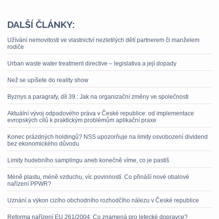
DALŠÍ ČLÁNKY:
Užívání nemovitosti ve vlastnictví nezletilých dětí partnerem či manželem
rodiče
Urban waste water treatment directive – legislativa a její dopady
Než se upíšete do reality show
Byznys a paragrafy, díl 39.: Jak na organizační změny ve společnosti
Aktuální vývoj odpadového práva v České republice: od implementace
evropských cílů k praktickým problémům aplikační praxe
Konec prázdných holdingů? NSS upozorňuje na limity osvobození dividend
bez ekonomického důvodu
Limity hudebního samplingu aneb konečně víme, co je pastiš
Méně plastu, méně vzduchu, víc povinností. Co přináší nové obalové
nařízení PPWR?
Uznání a výkon cizího obchodního rozhodčího nálezu v České republice
Reforma nařízení EU 261/2004: Co znamená pro letecké dopravce?