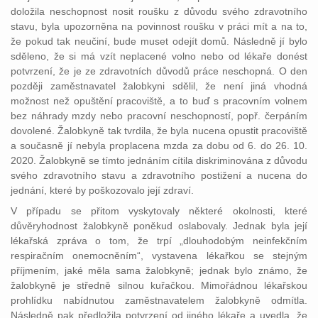
doložila neschopnost nosit roušku z důvodu svého zdravotního
stavu, byla upozorněna na povinnost roušku v práci mít a na to,
že pokud tak neučiní, bude muset odejít domů. Následně jí bylo
sděleno, že si má vzít neplacené volno nebo od lékaře donést
potvrzení, že je ze zdravotních důvodů práce neschopná. O den
později zaměstnavatel žalobkyni sdělil, že není jiná vhodná
možnost než opuštění pracoviště, a to buď s pracovním volnem
bez náhrady mzdy nebo pracovní neschopností, popř. čerpáním
dovolené. Žalobkyně tak tvrdila, že byla nucena opustit pracoviště
a současně jí nebyla proplacena mzda za dobu od 6. do 26. 10.
2020. Žalobkyně se tímto jednáním cítila diskriminována z důvodu
svého zdravotního stavu a zdravotního postižení a nucena do
jednání, které by poškozovalo její zdraví.
V případu se přitom vyskytovaly některé okolnosti, které
důvěryhodnost žalobkyně poněkud oslabovaly. Jednak byla její
lékařská zpráva o tom, že trpí „dlouhodobým neinfekčním
respiračním onemocněním“, vystavena lékařkou se stejným
příjmením, jaké měla sama žalobkyně; jednak bylo známo, že
žalobkyně je středně silnou kuřačkou. Mimořádnou lékařskou
prohlídku nabídnutou zaměstnavatelem žalobkyně odmítla.
Následně pak předložila potvrzení od jiného lékaře a uvedla, že