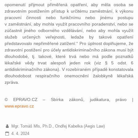
opomenutí přijmout přiměřená opatření, aby měla osoba se
zdravotním postižením přístup k určitému zaměstnání, k výkonu
pracovní činnosti nebo funkčnímu nebo jinému postupu
v zaměstnání, aby mohla využít pracovního poradenství, nebo se
zúčastnit jiného odborného vzdělávání, nebo aby mohla využít
služeb určených veřejnosti, ledaže by takové opatření
představovalo nepřiměřené zatížení.“ Pro úplnost doplňujeme, že
zdravotní postižení pro účely antidiskriminačního zákona musí být
dlouhodobé, tj. takové, které trvá nebo má podle poznatků
lékařské vědy trvat alespoň jeden rok (viz § 5 odst. 6
antidiskriminačního zákona). V rozebíraném případě konstatovala
dlouhodobost respiračního onemocnění žalobkyně lékařská
zpráva.
© EPRAVO.CZ – Sbírka zákonů, judikatura, právo |
www.epravo.cz
Mgr. Tomáš Mls, Ph.D., Ondřej Kabelka (Aegis Law)
4. 4. 2024