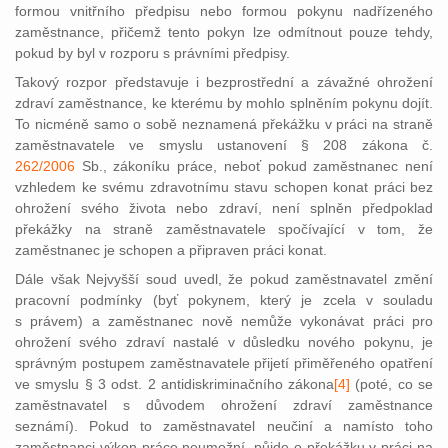
formou vnitřního předpisu nebo formou pokynu nadřízeného
zaměstnance, přičemž tento pokyn lze odmítnout pouze tehdy,
pokud by byl v rozporu s právními předpisy.
Takový rozpor představuje i bezprostřední a závažné ohrožení
zdraví zaměstnance, ke kterému by mohlo splněním pokynu dojít.
To nicméně samo o sobě neznamená překážku v práci na straně
zaměstnavatele ve smyslu ustanovení § 208 zákona č.
262/2006
Sb., zákoníku práce, neboť pokud zaměstnanec není
vzhledem ke svému zdravotnímu stavu schopen konat práci bez
ohrožení svého života nebo zdraví, není splněn předpoklad
překážky na straně zaměstnavatele spočívající v tom, že
zaměstnanec je schopen a připraven práci konat.
Dále však Nejvyšší soud uvedl, že pokud zaměstnavatel změní
pracovní podmínky (byť pokynem, který je zcela v souladu
s právem) a zaměstnanec nově nemůže vykonávat práci pro
ohrožení svého zdraví nastalé v důsledku nového pokynu, je
správným postupem zaměstnavatele přijetí přiměřeného opatření
ve smyslu § 3 odst. 2 antidiskriminačního zákon
a
[4]
(poté, co
se
zaměstnavatel s důvodem ohrožení zdraví zaměstnance
seznámí). Pokud to zaměstnavatel neučiní a namísto toho
zaměstnanci výkon práce neumožní, půjde o překážku v práci na