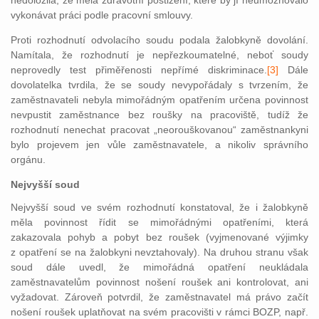
nedoložila, že měla zdravotní postižení, které by jí neumožňovalo
vykonávat práci podle pracovní smlouvy.
Proti rozhodnutí odvolacího soudu podala žalobkyně dovolání.
Namítala, že rozhodnutí je nepřezkoumatelné, neboť soudy
neprovedly test přiměřenosti nepřímé diskriminace.
[3]
Dále
dovolatelka tvrdila, že se sou
dy nevypořádaly s tvrzením, že
zaměstnavateli nebyla mimořádným opatřením určena povinnost
nevpustit zaměstnance bez roušky na pracoviště, tudíž že
rozhodnutí nenechat pracovat „neorouškovanou“ zaměstnankyni
bylo projevem jen vůle zaměstnavatele, a nikoliv správního
orgánu.
Nejvyšší soud
Nejvyšší soud ve svém rozhodnutí konstatoval, že i žalobkyně
měla povinnost řídit se mimořádnými opatřeními, která
zakazovala pohyb a pobyt bez roušek (vyjmenované výjimky
z opatření se na žalobkyni nevztahovaly). Na druhou stranu však
soud dále uvedl, že mimořádná opatření neukládala
zaměstnavatelům povinnost nošení roušek ani kontrolovat, ani
vyžadovat. Zároveň potvrdil, že zaměstnavatel má právo začít
nošení roušek uplatňovat na svém pracovišti v rámci BOZP, např.