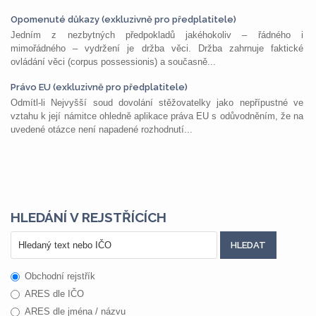
Opomenuté důkazy (exkluzivně pro předplatitele)
Jedním z nezbytných předpokladů jakéhokoliv – řádného i
mimořádného – vydržení je držba věci. Držba zahrnuje faktické
ovládání věci (corpus possessionis) a současně...
Právo EU (exkluzivně pro předplatitele)
Odmítl-li Nejvyšší soud dovolání stěžovatelky jako nepřípustné ve
vztahu k její námitce ohledně aplikace práva EU s odůvodněním, že na
uvedené otázce není napadené rozhodnutí...
HLEDÁNÍ V REJSTŘÍCÍCH
Obchodní rejstřík
ARES dle IČO
ARES dle jména / názvu