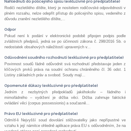
Nahlédnutí do policejního spisu (exkluzivně pro předplatitele)
Rodiči nezletilého dítěte, který je nositelem rodičovské odpovědnosti v
plném rozsahu, nelze odepřít přístup do policejního spisu, vedeného z
důvodu zranění nezletilého dítěte,...
Odpor
Pokud není k podání v elektronické podobě připojen podpis podle
zvláštních předpisů, jedná se po účinnosti zákona č. 298/2016 Sb. o
nedostatek obsahových náležitostí upravených v...
Odůvodnění soudního rozhodnutí (exkluzivně pro předplatitele)
Povinnost soudů řádně odůvodnit svá rozhodnutí představuje jeden z
klíčových prvků práva na soudní ochranu chráněného čl. 36 odst. 1
Listiny základních práv a svobod. Soudy mají...
Opomenuté důkazy (exkluzivně pro předplatitele)
Jedním z nezbytných předpokladů jakéhokoliv – řádného i
mimořádného – vydržení je držba věci. Držba zahrnuje faktické
ovládání věci (corpus possessionis) a současně...
Právo EU (exkluzivně pro předplatitele)
Odmítl-li Nejvyšší soud dovolání stěžovatelky jako nepřípustné ve
vztahu k její námitce ohledně aplikace práva EU s odůvodněním, že na