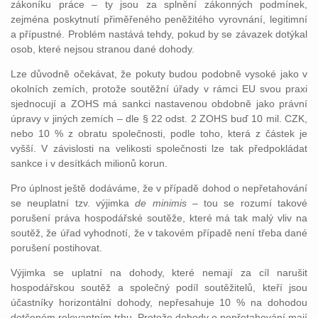
zákoníku práce – ty jsou za splnění zákonných podmínek,
zejména poskytnutí přiměřeného peněžitého vyrovnání, legitimní
a přípustné. Problém nastává tehdy, pokud by se závazek dotýkal
osob, které nejsou stranou dané dohody.
Lze důvodně očekávat, že pokuty budou podobně vysoké jako v
okolních zemích, protože soutěžní úřady v rámci EU svou praxi
sjednocují a ZOHS má sankci nastavenou obdobně jako právní
úpravy v jiných zemích – dle § 22 odst. 2 ZOHS buď 10 mil. CZK,
nebo 10 % z obratu společnosti, podle toho, která z částek je
vyšší. V závislosti na velikosti společnosti lze tak předpokládat
sankce i v desítkách milionů korun.
Pro úplnost ještě dodáváme, že v případě dohod o nepřetahování
se neuplatní tzv. výjimka
de minimis –
tou se rozumí takové
porušení práva hospodářské soutěže, které má tak malý vliv na
soutěž, že úřad vyhodnotí, že v takovém případě není třeba dané
porušení postihovat.
Výjimka se uplatní na dohody, které nemají za cíl narušit
hospodářskou soutěž a společný podíl soutěžitelů, kteří jsou
účastníky horizontální dohody, nepřesahuje 10 % na dohodou
dotčeném relevantním trhu. Protože dohody o nepřetahování mají