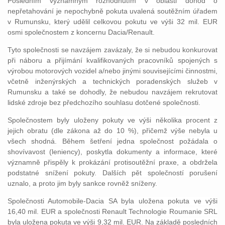
Posledním významným rozhodnutím v oblasti dohod o
nepřetahování je nepochybně pokuta uvalená soutěžním úřadem
v Rumunsku, který udělil celkovou pokutu ve výši 32 mil. EUR
osmi společnostem z koncernu Dacia/Renault.
Tyto společnosti se navzájem zavázaly, že si nebudou konkurovat
při náboru a přijímání kvalifikovaných pracovníků spojených s
výrobou motorových vozidel a/nebo jinými souvisejícími činnostmi,
včetně inženýrských a technických poradenských služeb v
Rumunsku a také se dohodly, že nebudou navzájem rekrutovat
lidské zdroje bez předchozího souhlasu dotčené společnosti.
Společnostem byly uloženy pokuty ve výši několika procent z
jejich obratu (dle zákona až do 10 %), přičemž výše nebyla u
všech shodná. Během šetření jedna společnost požádala o
shovívavost (leniency), poskytla dokumenty a informace, které
významně přispěly k prokázání protisoutěžní praxe, a obdržela
podstatné snížení pokuty. Dalších pět společností porušení
uznalo, a proto jim by
ly sankce rovněž sníženy.
Společnosti Automobile-Dacia SA byla uložena pokuta ve výši
16,40 mil. EUR a společnosti Renault Technologie Roumanie SRL
byla uložena pokuta ve výši 9,32 mil. EUR. Na základě posledních