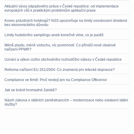
Aktuální vývoj odpadového práva v České republice: od implementace
evropských cílů k praktickým problémům aplikační praxe
Konec prázdných holdingů? NSS upozorňuje na limity osvobození dividend
bez ekonomického důvodu
Limity hudebního samplingu aneb konečně víme, co je pastiš
Méně plastu, méně vzduchu, víc povinností. Co přináší nové obalové
nařízení PPWR?
Uznání a výkon cizího obchodního rozhodčího nálezu v České republice
Reforma nařízení EU 261/2004: Co znamená pro letecké dopravce?
Compliance ve firmě: Proč nestojí jen na Compliance Officerovi
Jak se bránit hromadné žalobě?
Návrh zákona o státních zaměstnancích – modernizace nebo oslabení státní
služby?