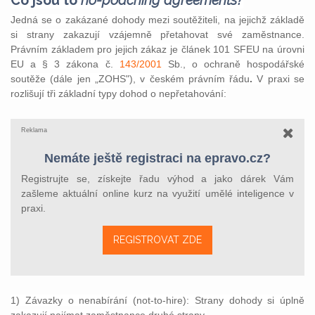
Co jsou to
no-poaching agreements?
Jedná se o zakázané dohody mezi soutěžiteli, na jejichž základě
si strany zakazují vzájemně přetahovat své zaměstnance.
Právním základem pro jejich zákaz je článek 101 SFEU na úrovni
EU a § 3 zákona č.
143/2001
Sb., o ochraně hospodářské
soutěže (dále jen „ZOHS"), v českém právním řádu
.
V praxi se
rozlišují tři základní typy dohod o nepřetahování:
Reklama
Nemáte ještě registraci na epravo.cz?
Registrujte se, získejte řadu výhod a jako dárek Vám
zašleme aktuální online kurz na využití umělé inteligence v
praxi.
REGISTROVAT ZDE
1) Závazky o nenabírání (not-to-hire): Strany dohody si úplně