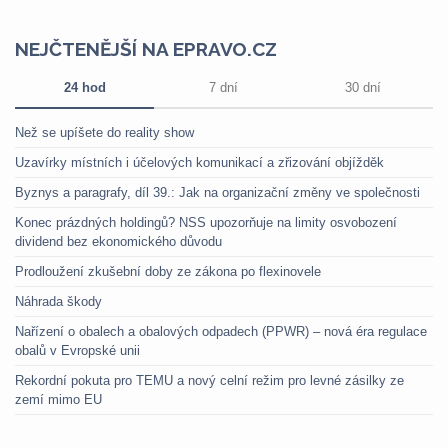
NEJČTENĚJŠÍ NA EPRAVO.CZ
24 hod
7 dní
30 dní
Než se upíšete do reality show
Uzavírky místních i účelových komunikací a zřizování objížděk
Byznys a paragrafy, díl 39.: Jak na organizační změny ve společnosti
Konec prázdných holdingů? NSS upozorňuje na limity osvobození
dividend bez ekonomického důvodu
Prodloužení zkušební doby ze zákona po flexinovele
Náhrada škody
Nařízení o obalech a obalových odpadech (PPWR) – nová éra regulace
obalů v Evropské unii
Rekordní pokuta pro TEMU a nový celní režim pro levné zásilky ze
zemí mimo EU