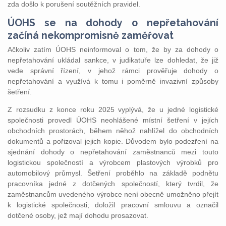
zda došlo k porušení soutěžních pravidel.
ÚOHS se na dohody o nepřetahování
začíná nekompromisně zaměřovat
Ačkoliv zatím ÚOHS neinformoval o tom, že by za dohody o
nepřetahování ukládal sankce, v judikatuře lze dohledat, že již
vede správní řízení, v jehož rámci prověřuje dohody o
nepřetahování a využívá k tomu i poměrně invazivní způsoby
šetření.
Z rozsudku z konce roku 2025 vyplývá, že u jedné logistické
společnosti provedl ÚOHS neohlášené místní šetření v jejích
obchodních prostorách, během něhož nahlížel do obchodních
dokumentů a pořizoval jejich kopie. Důvodem bylo podezření na
sjednání dohody o nepřetahování zaměstnanců mezi touto
logistickou společností a výrobcem plastových výrobků pro
automobilový průmysl. Šetření proběhlo na základě podnětu
pracovníka jedné z dotčených společností, který tvrdil, že
zaměstnancům uvedeného výrobce není obecně umožněno přejít
k logistické společnosti; doložil pracovní smlouvu a označil
dotčené osoby, jež mají dohodu prosazovat.