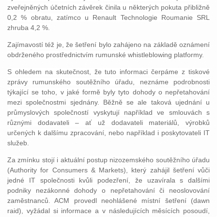
zveřejněných účetních závěrek činila u některých pokuta přibližně
0,2 % obratu, zatímco u Renault Technologie Roumanie SRL
zhruba 4,2 %.
Zajímavostí též je, že šetření bylo zahájeno na základě oznámení
obdrženého prostřednictvím rumunské whistleblowing platformy.
S ohledem na skutečnost, že tuto informaci čerpáme z tiskové
zprávy rumunského soutěžního úřadu, neznáme podrobnosti
týkající se toho, v jaké formě byly tyto dohody o nepřetahování
mezi společnostmi sjednány. Běžně se ale taková ujednání u
průmyslových společností vyskytují například ve smlouvách s
různými dodavateli – ať už dodavateli materiálů, výrobků
určených k dalšímu zpracování, nebo například i poskytovateli IT
služeb.
Za zmínku stojí i aktuální postup nizozemského soutěžního úřadu
(Authority for Consumers & Markets), který zahájil šetření vůči
jedné IT společnosti kvůli podezření, že uzavírala s dalšími
podniky nezákonné dohody o nepřetahování či neoslovování
zaměstnanců. ACM provedl neohlášené místní šetření (dawn
raid), vyžádal si informace a v následujících měsících posoudí,