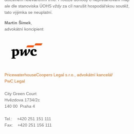
ale dle stanoviska ÚOHS
vždy
za cíl narušit hospodářskou soutěž,
tato výjimka se neuplatní.
Martin Šimek
,
advokátní koncipient
PricewaterhouseCoopers Legal s.r.o., advokátní kancelář
PwC Legal
City Green Court
Hvězdova 1734/2c
140 00 Praha 4
Tel.: +420 251 151 111
Fax: +420 251 156 111