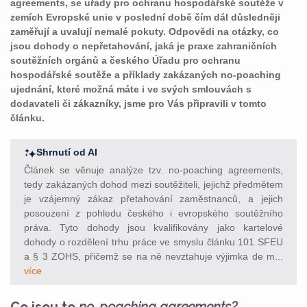
agreements, se uřady pro ochranu hospodářské soutěže v
zemích Evropské unie v poslední době čím dál důsledněji
zaměřují a uvalují nemalé pokuty. Odpovědi na otázky, co
jsou dohody o nepřetahování, jaká je praxe zahraničních
soutěžních orgánů a českého Úřadu pro ochranu
hospodářské soutěže a příklady zakázaných no-poaching
ujednání, které možná máte i ve svých smlouvách s
dodavateli či zákazníky, jsme pro Vás připravili v tomto
článku.
Shrnutí od AI
Článek se věnuje analýze tzv. no-poaching agreements,
tedy zakázaných dohod mezi soutěžiteli, jejichž předmětem
je vzájemný zákaz přetahování zaměstnanců, a jejich
posouzení z pohledu českého i evropského soutěžního
práva. Tyto dohody jsou kvalifikovány jako kartelové
dohody o rozdělení trhu práce ve smyslu článku 101 SFEU
a § 3 ZOHS, přičemž se na ně nevztahuje výjimka de m...
více