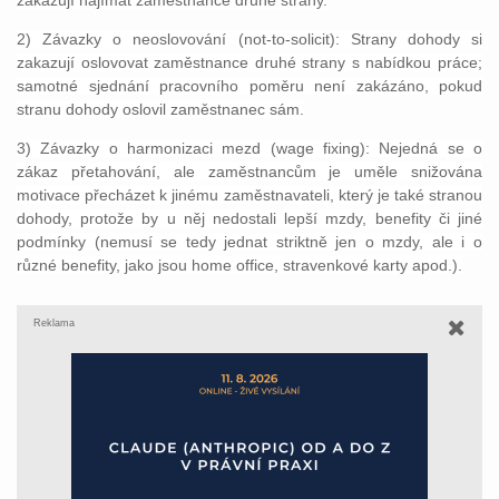
zakazují najímat zaměstnance druhé strany.
2) Závazky o neoslovování (not-to-solicit): Strany dohody si
zakazují oslovovat zaměstnance druhé strany s nabídkou práce;
samotné sjednání pracovního poměru není zakázáno, pokud
stranu dohody oslovil zaměstnanec sám.
3) Závazky o harmonizaci mezd (wage fixing): Nejedná se o
zákaz přetahování, ale zaměstnancům je uměle snižována
motivace přecházet k jinému zaměstnavateli, který je také stranou
dohody, protože by u něj nedostali lepší mzdy, benefity či jiné
podmínky (nemusí se tedy jednat striktně jen o mzdy, ale i o
různé benefity, jako jsou home office, stravenkové karty apod.).
Reklama