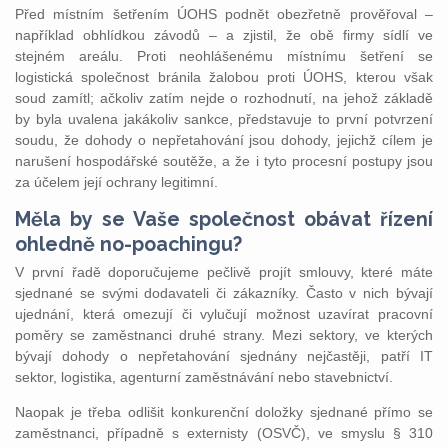
Před místním šetřením ÚOHS podnět obezřetně prověřoval –
například obhlídkou závodů – a zjistil, že obě firmy sídlí ve
stejném areálu. Proti neohlášenému místnímu šetření se
logistická společnost bránila žalobou proti ÚOHS, kterou však
soud zamítl; ačkoliv zatím nejde o rozhodnutí, na jehož základě
by byla uvalena jakákoliv sankce, představuje to první potvrzení
soudu, že dohody o nepřetahování jsou dohody, jejichž cílem je
narušení hospodářské soutěže, a že i tyto procesní postupy jsou
za účelem její ochrany legitimní.
Měla by se Vaše společnost obávat řízení
ohledně no-poachingu?
V první řadě doporučujeme pečlivě projít smlouvy, které máte
sjednané se svými dodavateli či zákazníky. Často v nich bývají
ujednání, která omezují či vylučují možnost uzavírat pracovní
poměry se zaměstnanci druhé strany. Mezi sektory, ve kterých
bývají dohody o nepřetahování sjednány nejčastěji, patří IT
sektor, logistika, agenturní zaměstnávání nebo stavebnictví.
Naopak je třeba odlišit konkurenční doložky sjednané přímo se
zaměstnanci, případně s externisty (OSVČ), ve smyslu § 310