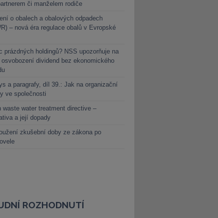
partnerem či manželem rodiče
ení o obalech a obalových odpadech
) – nová éra regulace obalů v Evropské
c prázdných holdingů? NSS upozorňuje na
y osvobození dividend bez ekonomického
du
s a paragrafy, díl 39.: Jak na organizační
y ve společnosti
 waste water treatment directive –
lativa a její dopady
oužení zkušební doby ze zákona po
novele
UDNÍ ROZHODNUTÍ