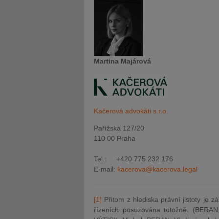
Martina Majárová
Kačerová advokáti s.r.o.
Pařížská 127/20
110 00 Praha
Tel.: +420 775 232 176
E-mail:
kacerova@kacerova.legal
[1]
Přitom z hlediska právní jistoty je 
řízeních posuzována totožně. (BERAN,