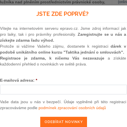
dlužníka nad plněním prostřednictvím právnické osoby,
(onli
 právnických osob. Do úvah přitom vstupuje i korektiv
2
JSTE ZDE POPRVÉ?
Prakt
smluv
Vítejte na internetovém serveru epravo.cz. Jsme zdroj informací jak
0
pro laiky, tak i pro právníky profesionály.
Zaregistrujte se u nás a
platby provedené z účtu společnosti s ručením omezeným
Prakt
získejte zdarma řadu výhod.
ávní jednání dlužníka samotného, a tedy je napadnout
judik
Protože si vážíme Vašeho zájmu, dostanete k registraci
dárek v
ní. Senáty Vrchního soudu v Praze zaujaly k této otázce
podobě unikátního online kurzu "Taktika jednání o smlouvách".
nich přičítala takové platby dlužníkovi s ohledem na jeho
ONL
Registrace je zdarma, k ničemu Vás nezavazuje
a získáte
každodenní přehled o novinkách ve světě práva.
Vnos
valor
i svěřovali dlužníkovi finanční prostředky na základě smluv o
soud
ík smlouvy uzavíral vlastním jménem a zpočátku byly peníze
E-mailová adresa:
*
 rostoucím objemem spravovaných prostředků však dlužník
Výpo
neom
, v níž vystupoval jako jediný jednatel a společník. Tato
nikatelskou (investiční) činnost a její účet dlužník využíval
Nová 
Vaše data jsou u nás v bezpečí. Údaje vyplněné při této registraci
race ve vztahu ke klientům (ať už šlo o přijímání vkladů,
zpracováváme podle
podmínek zpracování osobních údajů
fyzická osoba však i nadále vystupoval jako správce vkladů.
Změn
energ
Čern