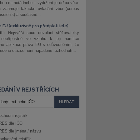
ho i mimořádného – vydržení je držba věci.
 zahrnuje faktické ovládání věci (corpus
ssionis) a současně...
o EU (exkluzivně pro předplatitele)
l-li Nejvyšší soud dovolání stěžovatelky
 nepřípustné ve vztahu k její námitce
dně aplikace práva EU s odůvodněním, že
edené otázce není napadené rozhodnutí...
DÁNÍ V REJSTŘÍCÍCH
bchodní rejstřík
RES dle IČO
RES dle jména / názvu
solvenční rejstřík