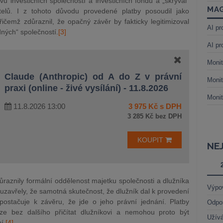
u investičních společností a investičních fondů a „skrýval“
MAG
elů. I z tohoto důvodu provedené platby posoudil jako
přičemž zdůraznil, že opačný závěr by fakticky legitimizoval
AI pr
ných“ společností.
[3]
AI pr
Monit
Claude (Anthropic) od A do Z v právní
Monit
praxi (online - živé vysílání) - 11.8.2026
Monit
11.8.2026 13:00
3 975 Kč s DPH
3 285 Kč bez DPH
KOUPIT
NE
raznily formální oddělenost majetku společnosti a dlužníka
Výpo
 uzavřely, že samotná skutečnost, že dlužník dal k provedení
postačuje k závěru, že jde o jeho právní jednání. Platby
Odpo
ze bez dalšího přičítat dlužníkovi a nemohou proto být
Užívá
í.
[4]