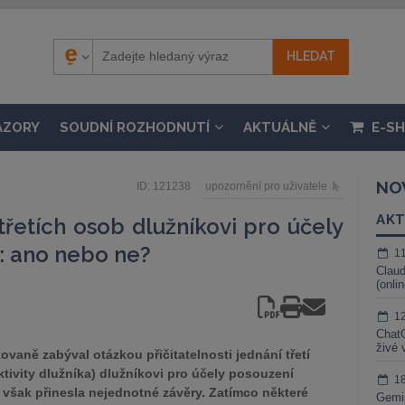
ÁZORY
SOUDNÍ ROZHODNUTÍ
AKTUÁLNĚ
E-S
NO
ID: 121238
upozornění pro uživatele
AKT
 třetích osob dlužníkovi pro účely
: ano nebo ne?
1
Claud
(onli
1
ChatG
živé 
vaně zabýval otázkou přičitatelnosti jednání třetí
ivity dlužníka) dlužníkovi pro účely posouzení
1
však přinesla nejednotné závěry. Zatímco některé
Gemin