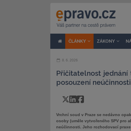
ČLÁNKY
ZÁKONY
N
8. 6. 2026
Přičitatelnost jednání
posouzení neúčinnosti
Vrchní soud v Praze se nedávno opako
osoby (uměle vytvořeného SPV pro akt
neúčinnosti. Jeho rozhodovací praxe 