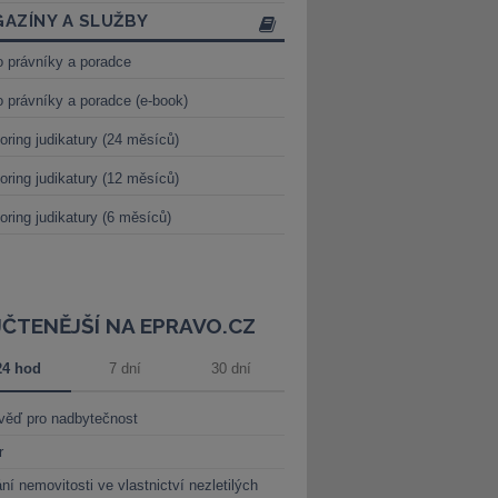
AZÍNY A SLUŽBY
o právníky a poradce
o právníky a poradce (e-book)
oring judikatury (24 měsíců)
oring judikatury (12 měsíců)
oring judikatury (6 měsíců)
JČTENĚJŠÍ NA EPRAVO.CZ
24 hod
7 dní
30 dní
věď pro nadbytečnost
r
ní nemovitosti ve vlastnictví nezletilých