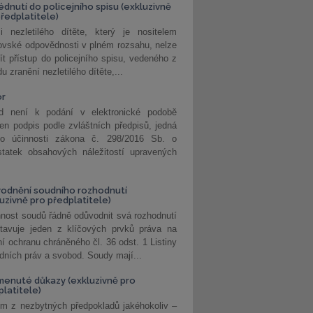
édnutí do policejního spisu (exkluzivně
předplatitele)
i nezletilého dítěte, který je nositelem
ovské odpovědnosti v plném rozsahu, nelze
ít přístup do policejního spisu, vedeného z
u zranění nezletilého dítěte,...
or
d není k podání v elektronické podobě
jen podpis podle zvláštních předpisů, jedná
o účinnosti zákona č. 298/2016 Sb. o
statek obsahových náležitostí upravených
odnění soudního rozhodnutí
luzivně pro předplatitele)
nost soudů řádně odůvodnit svá rozhodnutí
stavuje jeden z klíčových prvků práva na
í ochranu chráněného čl. 36 odst. 1 Listiny
dních práv a svobod. Soudy mají...
enuté důkazy (exkluzivně pro
platitele)
m z nezbytných předpokladů jakéhokoliv –