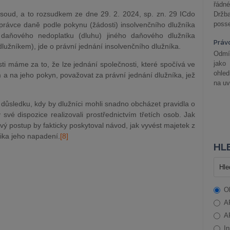
řádné
soud, a to rozsudkem ze dne 29. 2. 2024, sp. zn. 29 ICdo
Držba
posse
správce daně podle pokynu (žádosti) insolvenčního dlužníka
 daňového nedoplatku (dluhu) jiného daňového dlužníka
Práv
lužníkem), jde o právní jednání insolvenčního dlužníka.
Odmít
jako
 máme za to, že lze jednání společnosti, které spočívá ve
ohle
 a na jeho pokyn, považovat za právní jednání dlužníka, jež
na uv
důsledku, kdy by dlužníci mohli snadno obcházet pravidla o
 své dispozice realizovali prostřednictvím třetích osob. Jak
vý postup by fakticky poskytoval návod, jak vyvést majetek z
zika jeho napadení.
[8]
HLE
O
A
A
In