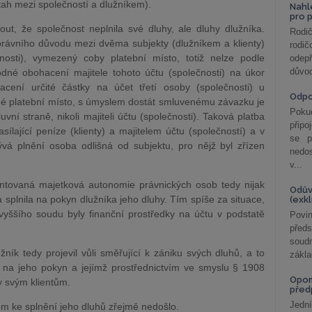
ah mezi společností a dlužníkem).
Nahl
pro 
out, že společnost neplnila své dluhy, ale dluhy dlužníka.
Rodič
právního důvodu mezi dvěma subjekty (dlužníkem a klienty)
rodič
nosti), vymezený coby platební místo, totiž nelze podle
odepř
důvod
né obohacení majitele tohoto účtu (společnosti) na úkor
placení určité částky na účet třetí osoby (společnosti) u
Odp
né platební místo, s úmyslem dostát smluvenému závazku je
Poku
vní straně, nikoli majiteli účtu (společnosti). Taková platba
připo
lající peníze (klienty) a majitelem účtu (společností) a v
se p
ývá plnění osoba odlišná od subjektu, pro nějž byl zřízen
nedo
v...
ntovaná majetková autonomie právnických osob tedy nijak
Odův
splnila na pokyn dlužníka jeho dluhy. Tím spíše za situace,
(exk
vyššího soudu byly finanční prostředky na účtu v podstatě
Povin
před
soudn
ík tedy projevil vůli směřující k zániku svých dluhů, a to
zákla
la na jeho pokyn a jejímž prostřednictvím ve smyslu § 1908
Opom
y svým klientům.
před
Jední
om ke splnění jeho dluhů zřejmě nedošlo.