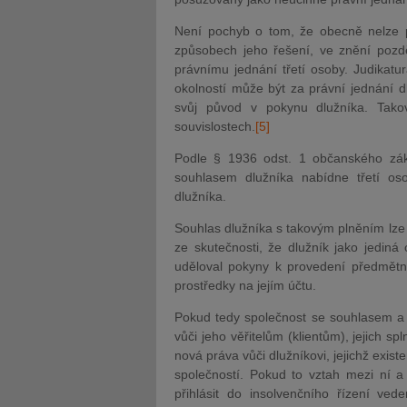
Není pochyb o tom, že obecně nelze 
způsobech jeho řešení, ve znění pozdě
právnímu jednání třetí osoby
. Judikatu
okolností může být za právní jednání dl
svůj původ v pokynu dlužníka. Tako
souvislostech.
[5]
Podle § 1936 odst. 1 občanského zákon
souhlasem dlužníka nabídne třetí osob
dlužníka.
Souhlas dlužníka s takovým plněním lze
ze skutečnosti, že dlužník jako jedin
uděloval pokyny k provedení předmětn
prostředky na jejím účtu.
Pokud tedy společnost se souhlasem a 
vůči jeho věřitelům (klientům), jejich sp
nová práva vůči dlužníkovi, jejichž exis
společností. Pokud to vztah mezi ní 
přihlásit do insolvenčního řízení ve