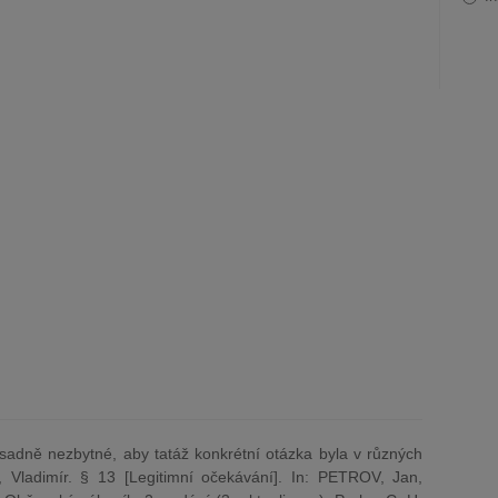
zásadně nezbytné, aby tatáž konkrétní otázka byla v různých
 Vladimír. § 13 [Legitimní očekávání]. In: PETROV, Jan,