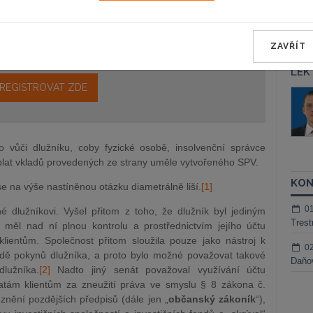
epravo.cz?
a jako dárek Vám zašleme aktuální online kurz na využití
ZAVŘÍT
LEK
REGISTROVAT ZDE
áš Sokol
JUDr. Martin Maisner, Ph.D.,
MCIArb
ktora
Kurzy lektora
 vůči dlužníku, coby fyzické osobě, insolvenční správce
ýplat vkladů provedených ze strany uměle vytvořeného SPV.
KON
 na výše nastíněnou otázku diametrálně liší.
[1]
0
né dlužníkovi. Vyšel přitom z toho, že dlužník byl jediným
Trest
 měl nad ní plnou kontrolu a prostřednictvím jejího účtu
 klientům. Společnost přitom sloužila pouze jako nástroj k
0
ladě pokynů dlužníka, a proto bylo možné považovat takové
Daňov
lužníka.
[2]
Nadto jiný senát považoval využívání účtu
atám klientům za zneužití práva ve smyslu § 8 zákona č.
nění pozdějších předpisů (dále jen „
občanský zákoník
“),