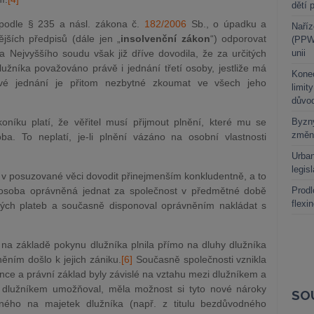
dětí 
podle § 235 a násl. zákona č.
182/2006
Sb., o úpadku a
Naříz
jších předpisů (dále jen „
insolvenční zákon
“) odporovat
(PPWR
ra Nejvyššího soudu však již dříve dovodila, že za určitých
unii
užníka považováno právě i jednání třetí osoby, jestliže má
Kone
vé jednání je přitom nezbytné zkoumat ve všech jeho
limit
důvo
íku platí, že věřitel musí přijmout plnění, které mu se
Byzny
změn
a. To neplatí, je-li plnění vázáno na osobní vlastnosti
Urban
legis
 v posuzované věci dovodit přinejmenším konkludentně, a to
á osoba oprávněná jednat za společnost v předmětné době
Prodl
flexi
ých plateb a současně disponoval oprávněním nakládat s
na základě pokynu dlužníka plnila přímo na dluhy dlužníka
lněním došlo k jejich zániku.
[6]
Současně společnosti vznikla
tence a právní základ byly závislé na vztahu mezi dlužníkem a
a dlužníkem umožňoval, měla možnost si tyto nové nároky
SO
deného na majetek dlužníka (např. z titulu bezdůvodného