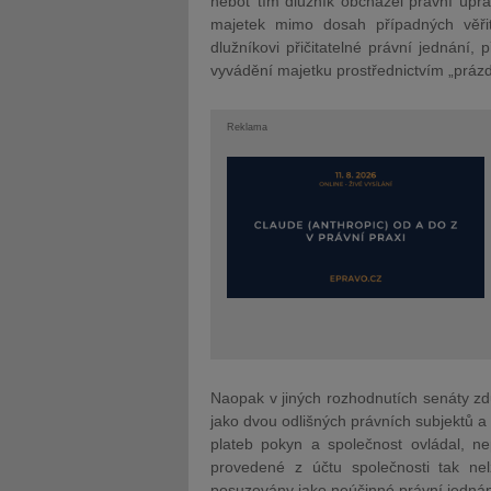
neboť tím dlužník obcházel právní úprav
majetek mimo dosah případných věřit
dlužníkovi přičitatelné právní jednání, 
vyvádění majetku prostřednictvím „prázd
Reklama
Naopak v jiných rozhodnutích senáty zdů
jako dvou odlišných právních subjektů a
plateb pokyn a společnost ovládal, ne
provedené z účtu společnosti tak nel
posuzovány jako neúčinné právní jednán