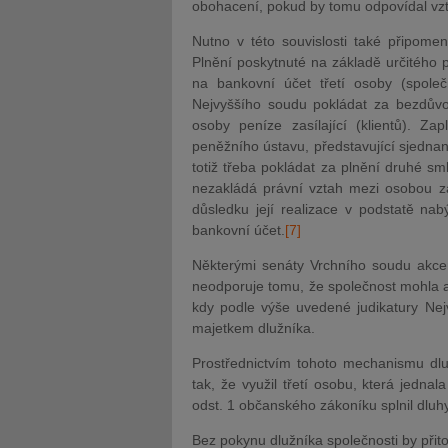
obohacení, pokud by tomu odpovídal vzt
Nutno v této souvislosti také připomen
Plnění poskytnuté na základě určitého 
na bankovní účet třetí osoby (společ
Nejvyššího soudu pokládat za bezdůvod
osoby peníze zasílající (klientů). Za
peněžního ústavu, představující sjedna
totiž třeba pokládat za plnění druhé smlu
nezakládá právní vztah mezi osobou zasí
důsledku její realizace v podstatě nab
bankovní účet.
[7]
Některými senáty Vrchního soudu akce
neodporuje tomu, že společnost mohla a 
kdy podle výše uvedené judikatury Nej
majetkem dlužníka.
Prostřednictvím tohoto mechanismu dlužn
tak, že využil třetí osobu, která jedna
odst. 1 občanského zákoníku splnil dluh
Bez pokynu dlužníka společnosti by přit