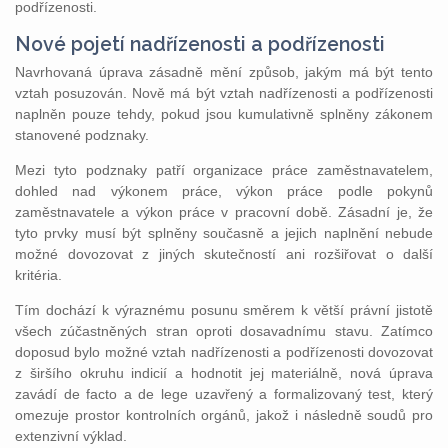
podřízenosti.
Nové pojetí nadřízenosti a podřízenosti
Navrhovaná úprava zásadně mění způsob, jakým má být tento
vztah posuzován. Nově má být vztah nadřízenosti a podřízenosti
naplněn pouze tehdy, pokud jsou kumulativně splněny zákonem
stanovené podznaky.
Mezi tyto podznaky patří organizace práce zaměstnavatelem,
dohled nad výkonem práce, výkon práce podle pokynů
zaměstnavatele a výkon práce v pracovní době. Zásadní je, že
tyto prvky musí být splněny současně a jejich naplnění nebude
možné dovozovat z jiných skutečností ani rozšiřovat o další
kritéria.
Tím dochází k výraznému posunu směrem k větší právní jistotě
všech zúčastněných stran oproti dosavadnímu stavu. Zatímco
doposud bylo možné vztah nadřízenosti a podřízenosti dovozovat
z širšího okruhu indicií a hodnotit jej materiálně, nová úprava
zavádí de facto a de lege uzavřený a formalizovaný test, který
omezuje prostor kontrolních orgánů, jakož i následně soudů pro
extenzivní výklad.