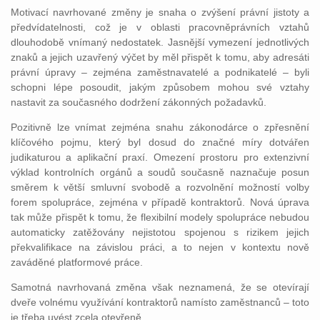
Motivací navrhované změny je snaha o zvýšení právní jistoty a
předvídatelnosti, což je v oblasti pracovněprávních vztahů
dlouhodobě vnímaný nedostatek. Jasnější vymezení jednotlivých
znaků a jejich uzavřený výčet by měl přispět k tomu, aby adresáti
právní úpravy – zejména zaměstnavatelé a podnikatelé – byli
schopni lépe posoudit, jakým způsobem mohou své vztahy
nastavit za současného dodržení zákonných požadavků.
Pozitivně lze vnímat zejména snahu zákonodárce o zpřesnění
klíčového pojmu, který byl dosud do značné míry dotvářen
judikaturou a aplikační praxí. Omezení prostoru pro extenzivní
výklad kontrolních orgánů a soudů současně naznačuje posun
směrem k větší smluvní svobodě a rozvolnění možností volby
forem spolupráce, zejména v případě kontraktorů. Nová úprava
tak může přispět k tomu, že flexibilní modely spolupráce nebudou
automaticky zatěžovány nejistotou spojenou s rizikem jejich
překvalifikace na závislou práci, a to nejen v kontextu nově
zaváděné platformové práce.
Samotná navrhovaná změna však neznamená, že se otevírají
dveře volnému využívání kontraktorů namísto zaměstnanců – toto
je třeba uvést zcela otevřeně.