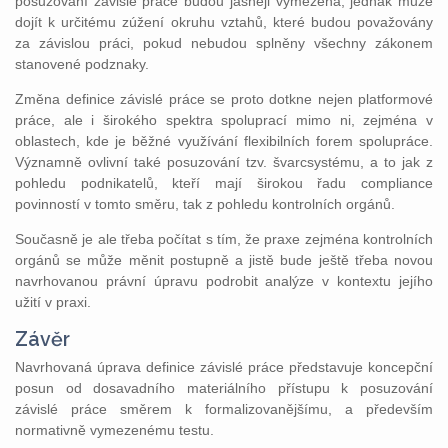
posuzování závislé práce budou jasněji vymezena, jednak může
dojít k určitému zúžení okruhu vztahů, které budou považovány
za závislou práci, pokud nebudou splněny všechny zákonem
stanovené podznaky.
Změna definice závislé práce se proto dotkne nejen platformové
práce, ale i širokého spektra spoluprací mimo ni, zejména v
oblastech, kde je běžné využívání flexibilních forem spolupráce.
Významně ovlivní také posuzování tzv. švarcsystému, a to jak z
pohledu podnikatelů, kteří mají širokou řadu compliance
povinností v tomto směru, tak z pohledu kontrolních orgánů.
Současně je ale třeba počítat s tím, že praxe zejména kontrolních
orgánů se může měnit postupně a jistě bude ještě třeba novou
navrhovanou právní úpravu podrobit analýze v kontextu jejího
užití v praxi.
Závěr
Navrhovaná úprava definice závislé práce představuje koncepční
posun od dosavadního materiálního přístupu k posuzování
závislé práce směrem k formalizovanějšímu, a především
normativně vymezenému testu.