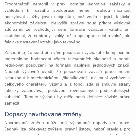
Programátoři nemohli v praxi odmítat jednotlivé zakázky a
vzhledem k rozsahu spolupráce neměli reálnou možnost
poskytovat služby jiným subjektům, což vedlo k jejich faktické
ekonomické závislosti. Nejvyšší správní soud přitom výslovně
zdůraznil, že rozhodující není formální označení vztahu ani
skutečnost, že si strany zvolily režim spolupráce dobrovolně, ale
faktické nastavení vztahu jako takového.
Zásadní je, že soud při svém posouzení vycházel z komplexního
materiálního hodnocení všech relevantních okolností a odmítl
redukovat posouzení na formální naplnění jednotlivých znaků.
Naopak výslovně uvedl, že posuzování závislé práce nesmí
sklouznout k mechanickému „škatulkování“, ale musí vycházet z
celkového charakteru vztahu a z toho, zda si smluvní strany
fakticky zachovávají postavení rovnocenných podnikatelských
subjektů. Tomuto výkladu by měla nová definice závislé práce
zamezit.
Dopady navrhované změny
Navrhovaná změna může mít významné dopady do praxe.
Jednak lze očekávat zvýšení právní jistoty, neboť pravidla pro