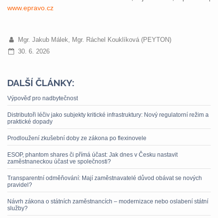
www.epravo.cz
Mgr. Jakub Málek, Mgr. Ráchel Kouklíková (PEYTON)
30. 6. 2026
DALŠÍ ČLÁNKY:
Výpověď pro nadbytečnost
Distributoři léčiv jako subjekty kritické infrastruktury: Nový regulatorní režim a
praktické dopady
Prodloužení zkušební doby ze zákona po flexinovele
ESOP, phantom shares či přímá účast: Jak dnes v Česku nastavit
zaměstnaneckou účast ve společnosti?
Transparentní odměňování: Mají zaměstnavatelé důvod obávat se nových
pravidel?
Návrh zákona o státních zaměstnancích – modernizace nebo oslabení státní
služby?