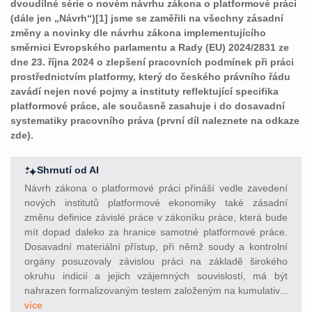
dvoudílné série o novém návrhu zákona o platformové práci
(dále jen „Návrh“)[1] jsme se zaměřili na všechny zásadní
změny a novinky dle návrhu zákona implementujícího
směrnici Evropského parlamentu a Rady (EU) 2024/2831 ze
dne 23. října 2024 o zlepšení pracovních podmínek při práci
prostřednictvím platformy, který do českého právního řádu
zavádí nejen nové pojmy a instituty reflektující specifika
platformové práce, ale současně zasahuje i do dosavadní
systematiky pracovního práva (první díl naleznete na odkaze
zde).
Shrnutí od AI
Návrh zákona o platformové práci přináší vedle zavedení
nových institutů platformové ekonomiky také zásadní
změnu definice závislé práce v zákoníku práce, která bude
mít dopad daleko za hranice samotné platformové práce.
Dosavadní materiální přístup, při němž soudy a kontrolní
orgány posuzovaly závislou práci na základě širokého
okruhu indicií a jejich vzájemných souvislostí, má být
nahrazen formalizovaným testem založeným na kumulativ...
více