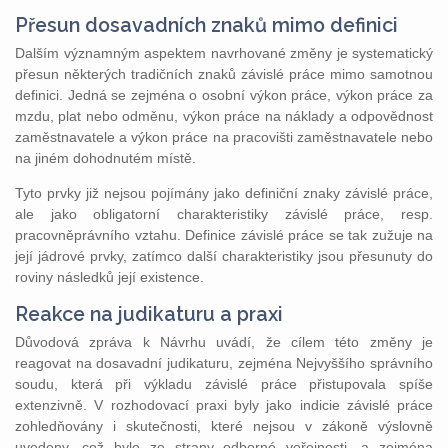
Přesun dosavadních znaků mimo definici
Dalším významným aspektem navrhované změny je systematický
přesun některých tradičních znaků závislé práce mimo samotnou
definici. Jedná se zejména o osobní výkon práce, výkon práce za
mzdu, plat nebo odměnu, výkon práce na náklady a odpovědnost
zaměstnavatele a výkon práce na pracovišti zaměstnavatele nebo
na jiném dohodnutém místě.
Tyto prvky již nejsou pojímány jako definiční znaky závislé práce,
ale jako obligatorní charakteristiky závislé práce, resp.
pracovněprávního vztahu. Definice závislé práce se tak zužuje na
její jádrové prvky, zatímco další charakteristiky jsou přesunuty do
roviny následků její existence.
Reakce na judikaturu a praxi
Důvodová zpráva k Návrhu uvádí, že cílem této změny je
reagovat na dosavadní judikaturu, zejména Nejvyššího správního
soudu, která při výkladu závislé práce přistupovala spíše
extenzivně. V rozhodovací praxi byly jako indicie závislé práce
zohledňovány i skutečnosti, které nejsou v zákoně výslovně
uvedeny, což bylo ze strany odborné veřejnosti, a zejména