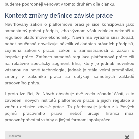
budeme podrobněji věnovat v tomto druhém díle článku.
Kontext změny definice závislé práce
Navrhovaný zákon o platformové práci je sice koncipován jako
samostatný právní předpis, jeho význam však zdaleka nekončí u
regulace platformové ekonomiky. Návrh má výrazně širší dopad,
neboť současně novelizuje několik základních právních předpisů,
zejména zákoník práce, zákon o zaměstnanosti a zákon o
inspekci práce. Zatímco samotná regulace platformové práce cílí
na relativně specifický segment trhu, který je jednak novinkou
vázanou na nové technologie, jednak je stále velmi proměnlivý,
změny v zákoníku práce se dotýkají samotných základů
pracovního práva.
I proto lze říci, že Návrh obsahuje dvě zcela zásadní části, a to
zavedení nových institutů platformové práce a jejich regulace a
změnu definice závislé práce. Ta představuje jeden z klíčových
pojmů pracovního práva, neboť určuje hranici mezi
pracovněprávními vztahy a jinými formami spolupráce.
Reklama