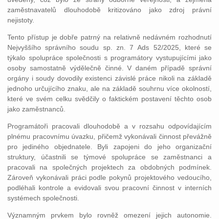
zaměstnavatelů dlouhodobě kritizováno jako zdroj právní
nejistoty.
Tento přístup je dobře patrný na relativně nedávném rozhodnutí
Nejvyššího správního soudu sp. zn. 7 Ads 52/2025, které se
týkalo spolupráce společnosti s programátory vystupujícími jako
osoby samostatně výdělečně činné. V daném případě správní
orgány i soudy dovodily existenci závislé práce nikoli na základě
jednoho určujícího znaku, ale na základě souhrnu více okolností,
které ve svém celku svědčily o faktickém postavení těchto osob
jako zaměstnanců.
Programátoři pracovali dlouhodobě a v rozsahu odpovídajícím
plnému pracovnímu úvazku, přičemž vykonávali činnost převážně
pro jediného objednatele. Byli zapojeni do jeho organizační
struktury, účastnili se týmové spolupráce se zaměstnanci a
pracovali na společných projektech za obdobných podmínek.
Zároveň vykonávali práci podle pokynů projektového vedoucího,
podléhali kontrole a evidovali svou pracovní činnost v interních
systémech společnosti.
Významným prvkem bylo rovněž omezení jejich autonomie.