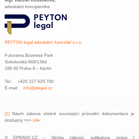
Mgr. Ráchel Kouklíková
,
advokátní koncipientka
PEYTON legal advokátní kancelář s.r.o.
Futurama Business Park
Sokolovská 668/136d
186 00 Praha 8 – Karlín
Tel.: +420 227 629 700
E-mail:
info@plegal.cz
[1]
Návrh zákona včetně související průvodní dokumentace je
dostupný >>>
zde
.
© EPRAVO.CZ – Sbírka zákonů, judikatura, právo |