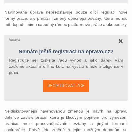
Navrhovaná úprava nepředstavuje pouze dílčí regulaci nové
formy práce, ale přináší i změny obecnější povahy, které mohou
mít dopad i mimo samotný rámec platformové práce a ekonomiky.
Reklama
Nemáte ještě registraci na epravo.cz?
Registrujte se, získejte řadu výhod a jako dárek Vám
zašleme aktuální online kurz na využití umělé inteligence v
praxi.
REGISTROVAT ZDE
Nejdiskutovanější navrhovanou změnou je návrh na úpravu
definice závislé práce, která je klíčovým pojmem pro vymezení
hranice mezi pracovněprávními vztahy a jinými formami
spolupráce. Právě této změně a jejím možným dopadům se