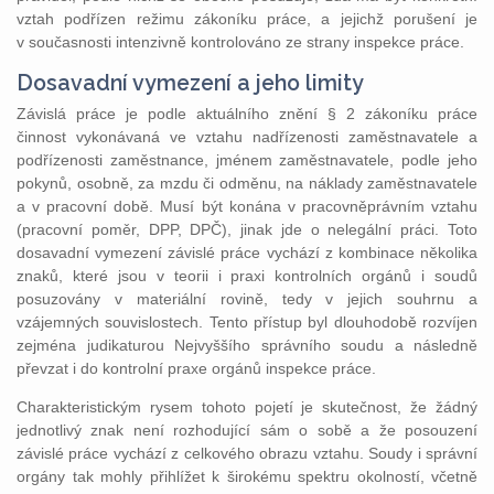
vztah podřízen režimu zákoníku práce, a jejichž porušení je
v současnosti intenzivně kontrolováno ze strany inspekce práce.
Dosavadní vymezení a jeho limity
Závislá práce je podle aktuálního znění § 2 zákoníku práce
činnost vykonávaná ve vztahu nadřízenosti zaměstnavatele a
podřízenosti zaměstnance, jménem zaměstnavatele, podle jeho
pokynů, osobně, za mzdu či odměnu, na náklady zaměstnavatele
a v pracovní době. Musí být konána v pracovněprávním vztahu
(pracovní poměr, DPP, DPČ), jinak jde o nelegální práci. Toto
dosavadní vymezení závislé práce vychází z kombinace několika
znaků, které jsou v teorii i praxi kontrolních orgánů i soudů
posuzovány v materiální rovině, tedy v jejich souhrnu a
vzájemných souvislostech. Tento přístup byl dlouhodobě rozvíjen
zejména judikaturou Nejvyššího správního soudu a následně
převzat i do kontrolní praxe orgánů inspekce práce.
Charakteristickým rysem tohoto pojetí je skutečnost, že žádný
jednotlivý znak není rozhodující sám o sobě a že posouzení
závislé práce vychází z celkového obrazu vztahu. Soudy i správní
orgány tak mohly přihlížet k širokému spektru okolností, včetně