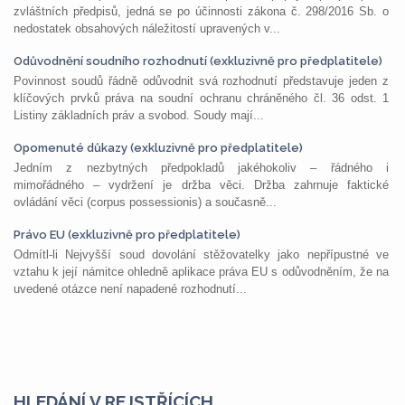
zvláštních předpisů, jedná se po účinnosti zákona č. 298/2016 Sb. o
nedostatek obsahových náležitostí upravených v...
Odůvodnění soudního rozhodnutí (exkluzivně pro předplatitele)
Povinnost soudů řádně odůvodnit svá rozhodnutí představuje jeden z
klíčových prvků práva na soudní ochranu chráněného čl. 36 odst. 1
Listiny základních práv a svobod. Soudy mají...
Opomenuté důkazy (exkluzivně pro předplatitele)
Jedním z nezbytných předpokladů jakéhokoliv – řádného i
mimořádného – vydržení je držba věci. Držba zahrnuje faktické
ovládání věci (corpus possessionis) a současně...
Právo EU (exkluzivně pro předplatitele)
Odmítl-li Nejvyšší soud dovolání stěžovatelky jako nepřípustné ve
vztahu k její námitce ohledně aplikace práva EU s odůvodněním, že na
uvedené otázce není napadené rozhodnutí...
HLEDÁNÍ V REJSTŘÍCÍCH