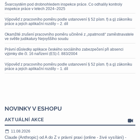
Švarcsystém pod drobnohledem inspekce práce. Co odhalily kontroly
inspekce práce v letech 2024–2025
Výpověď z pracovního poměru podle ustanovení § 52 písm. f) a g) zákoníku
práce a jejich aplikační rozdíly – 2. díl
Okamžité zrušení pracovního poměru učiněné z „opatrnosti“ zaměstnavatele
ve světle judikatury Nejvyššího soudu
Právní důsledky aplikace českého sociálního zabezpečení při absenci
výjimky dle čl. 16 nařízení (ES) č. 883/2004
Výpověď z pracovního poměru podle ustanovení § 52 písm. f) a g) zákoníku
práce a jejich aplikační rozdíly – 1. díl
NOVINKY V ESHOPU
AKTUÁLNÍ AKCE
11.08.2026
Claude (Anthropic) od A do Z v právní praxi (online - živé vysílání) -