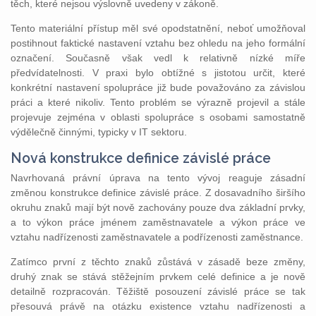
těch, které nejsou výslovně uvedeny v zákoně.
Tento materiální přístup měl své opodstatnění, neboť umožňoval
postihnout faktické nastavení vztahu bez ohledu na jeho formální
označení. Současně však vedl k relativně nízké míře
předvídatelnosti. V praxi bylo obtížné s jistotou určit, které
konkrétní nastavení spolupráce již bude považováno za závislou
práci a které nikoliv. Tento problém se výrazně projevil a stále
projevuje zejména v oblasti spolupráce s osobami samostatně
výdělečně činnými, typicky v IT sektoru.
Nová konstrukce definice závislé práce
Navrhovaná právní úprava na tento vývoj reaguje zásadní
změnou konstrukce definice závislé práce. Z dosavadního širšího
okruhu znaků mají být nově zachovány pouze dva základní prvky,
a to výkon práce jménem zaměstnavatele a výkon práce ve
vztahu nadřízenosti zaměstnavatele a podřízenosti zaměstnance.
Zatímco první z těchto znaků zůstává v zásadě beze změny,
druhý znak se stává stěžejním prvkem celé definice a je nově
detailně rozpracován. Těžiště posouzení závislé práce se tak
přesouvá právě na otázku existence vztahu nadřízenosti a