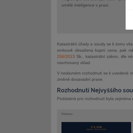
umělé inteligence v praxi.
JUDr. Tomáš Nielsen
JUDr. Tom
Katastrální úřady a soudy se k tomu však
Kurzy lektora
Kurzy le
smlouvě obsažena kupní cena, pak náv
256/2013
Sb., katastrální zákon, dle n
navrhovaný vklad.
V nedávném rozhodnutí se k uvedené otá
změně dosavadní praxe.
Rozhodnutí Nejvyššího so
Podstatná pro rozhodnutí byla zejména
Reklama