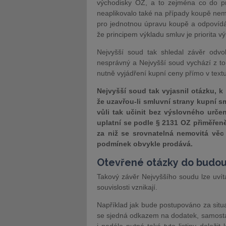
východisky OZ, a to zejména co do pr
neaplikovalo také na případy koupě nem
pro jednotnou úpravu koupě a odpovídá 
že principem výkladu smluv je priorita 
Nejvyšší soud tak shledal závěr odvo
nesprávný a Nejvyšší soud vychází z to
nutně vyjádření kupní ceny přímo v text
Nejvyšší soud tak vyjasnil otázku, k 
že uzavřou-li smluvní strany kupní 
vůli tak učinit bez výslovného urče
uplatní se podle § 2131 OZ přiměřeně
za niž se srovnatelná nemovitá vě
podmínek obvykle prodává.
Otevřené otázky do budo
Takový závěr Nejvyššího soudu lze uvíta
souvislosti vznikají.
Například jak bude postupováno za situ
se sjedná odkazem na dodatek, samosta