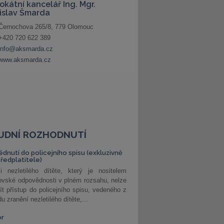
UDNÍ ROZHODNUTÍ
édnutí do policejního spisu (exkluzivně
předplatitele)
i nezletilého dítěte, který je nositelem
ovské odpovědnosti v plném rozsahu, nelze
ít přístup do policejního spisu, vedeného z
u zranění nezletilého dítěte,...
or