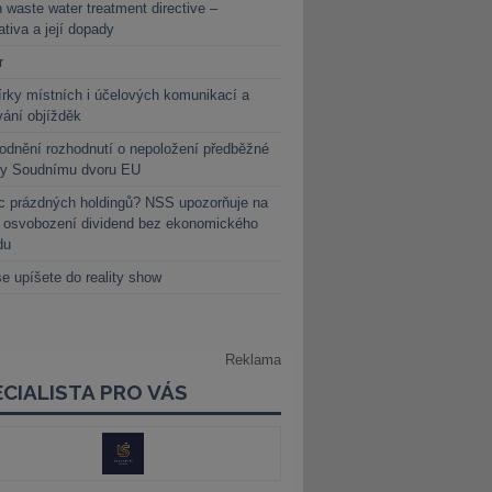
 waste water treatment directive –
lativa a její dopady
r
rky místních i účelových komunikací a
vání objížděk
dnění rozhodnutí o nepoložení předběžné
ky Soudnímu dvoru EU
c prázdných holdingů? NSS upozorňuje na
y osvobození dividend bez ekonomického
du
e upíšete do reality show