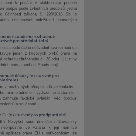
d není k podání v elektronické podobě
jen podpis podle zvláštních předpisů, jedná
o účinnosti zákona č. 298/2016 Sb. o
statek obsahových náležitostí upravených
odnění soudního rozhodnutí
luzivně pro předplatitele)
nost soudů řádně odůvodnit svá rozhodnutí
stavuje jeden z klíčových prvků práva na
í ochranu chráněného čl. 36 odst. 1 Listiny
dních práv a svobod. Soudy mají...
enuté důkazy (exkluzivně pro
platitele)
m z nezbytných předpokladů jakéhokoliv –
ho i mimořádného – vydržení je držba věci.
 zahrnuje faktické ovládání věci (corpus
ssionis) a současně...
o EU (exkluzivně pro předplatitele)
l-li Nejvyšší soud dovolání stěžovatelky
 nepřípustné ve vztahu k její námitce
dně aplikace práva EU s odůvodněním, že