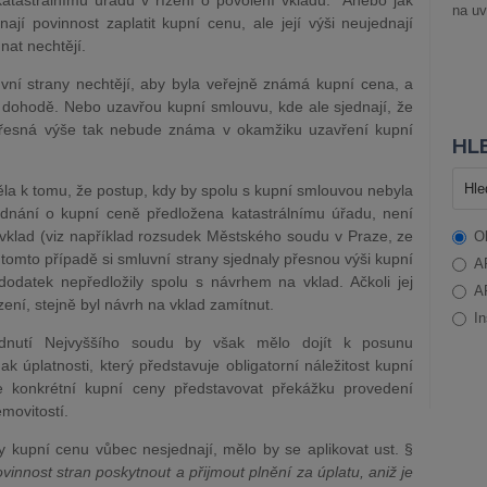
t katastrálnímu úřadu v řízení o povolení vkladu. Anebo jak
na uv
jí povinnost zaplatit kupní cenu, ale její výši neujednají
nat nechtějí.
vní strany nechtějí, aby byla veřejně známá kupní cena, a
 dohodě. Nebo uzavřou kupní smlouvu, kde ale sjednají, že
 přesná výše tak nebude známa v okamžiku uzavření kupní
HLE
la k tomu, že postup, kdy by spolu s kupní smlouvou nebyla
dnání o kupní ceně předložena katastrálnímu úřadu, není
vklad (viz například rozsudek Městského soudu v Praze, ze
O
 tomto případě si smluvní strany sjednaly přesnou výši kupní
A
odatek nepředložily spolu s návrhem na vklad. Ačkoli jej
A
zení, stejně byl návrh na vklad zamítnut.
In
nutí Nejvyššího soudu by však mělo dojít k posunu
k úplatnosti, který představuje obligatorní náležitost kupní
 konkrétní kupní ceny představovat překážku provedení
movitostí.
y kupní cenu vůbec nesjednají, mělo by se aplikovat ust. §
vinnost stran poskytnout a přijmout plnění za úplatu, aniž je