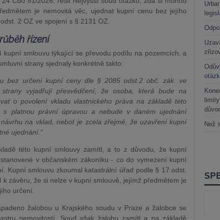
. 24 Cdo 81/2026, řešil Nejvyšší soud otázku, zda si mohou
Urban
předmětem je nemovitá věc, ujednat kupní cenu bez jejího
legis
 odst. 2 OZ ve spojení s § 2131 OZ.
Odpo
ůběh řízení
Uzaví
zřizo
4 kupní smlouvu týkající se převodu podílu na pozemcích, a
smluvní strany sjednaly konkrétně takto:
Odůvo
otáz
vu bez určení kupní ceny dle § 2085 odst.2 obč. zák. ve
strany vyjadřují přesvědčení, že osoba, která bude na
Kone
limit
vat o povolení vkladu vlastnického práva na základě této
důvo
 s platnou právní úpravou a nebude v daném ujednání
í návrhu na vklad, neboť je zcela zřejmé, že uzavření kupní
Než s
tné ujednání.“
kladě této kupní smlouvy zamítl, a to z důvodu, že kupní
ti stanovené v občanském zákoníku - co do vymezení kupní
í. Kupní smlouvu zkoumal katastrální úřad podle § 17 odst.
l k závěru, že si nelze v kupní smlouvě, jejímž předmětem je
ího určení.
napadeno žalobou u Krajského soudu v Praze a žalobce se
astru nemovitostí. Soud však žalobu zamítl a na základě