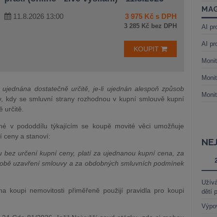
MAG
11.8.2026 13:00
3 975 Kč s DPH
3 285 Kč bez DPH
AI pr
AI pr
KOUPIT
Monit
Monit
 ujednána dostatečně určitě, je-li ujednán alespoň způsob
Monit
dy, kdy se smluvní strany rozhodnou v kupní smlouvě kupní
ě určitě.
é v pododdílu týkajícím se koupě movité věci umožňuje
 ceny a stanoví:
NE
uvu bez určení kupní ceny, platí za ujednanou kupní cena, za
 době uzavření smlouvy a za obdobných smluvních podmínek
Užívá
a koupi nemovitosti přiměřeně použijí pravidla pro koupi
dětí 
Výpo