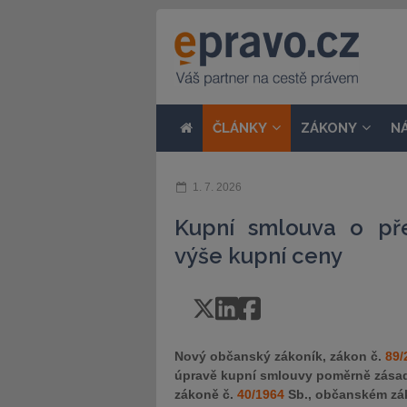
ČLÁNKY
ZÁKONY
N
1. 7. 2026
Kupní smlouva o př
výše kupní ceny
Nový občanský zákoník, zákon č.
89/
úpravě kupní smlouvy poměrně zásad
zákoně č.
40/1964
Sb., občanském zák