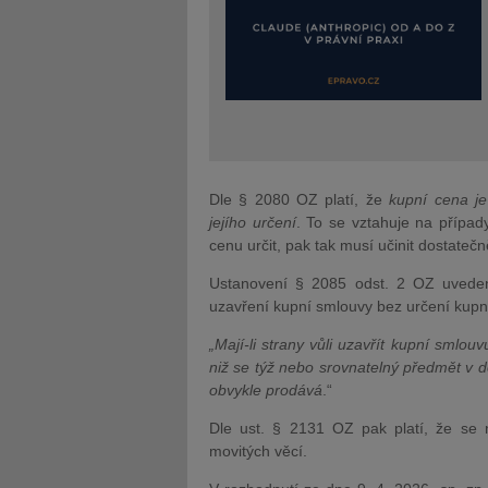
Dle § 2080 OZ platí, že
kupní cena je
jejího určení
. To se vztahuje na přípa
cenu určit, pak tak musí učinit dostatečn
Ustanovení § 2085 odst. 2 OZ uveden
uzavření kupní smlouvy bez určení kupní
„Mají-li strany vůli uzavřít kupní smlo
niž se týž nebo srovnatelný předmět v
obvykle prodává
.“
Dle ust. § 2131 OZ pak platí, že se n
movitých věcí.