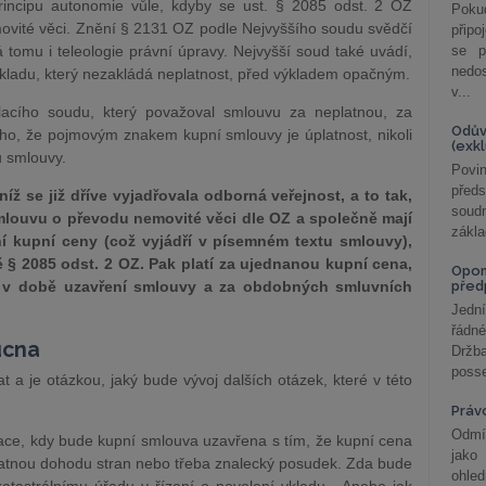
incipu autonomie vůle, kdyby se ust. § 2085 odst. 2 OZ
Poku
ovité věci. Znění § 2131 OZ podle Nejvyššího soudu svědčí
připo
tomu i teleologie právní úpravy. Nejvyšší soud také uvádí,
se p
nedo
výkladu, který nezakládá neplatnost, před výkladem opačným.
v...
lacího soudu, který považoval smlouvu za neplatnou, za
Odův
ho, že pojmovým znakem kupní smlouvy je úplatnost, nikoli
(exk
u smlouvy.
Povin
před
níž se již dříve vyjadřovala odborná veřejnost, a to tak,
soudn
smlouvu o převodu nemovité věci dle OZ a společně mají
zákla
ní kupní ceny (což vyjádří v písemném textu smlouvy),
 § 2085 odst. 2 OZ. Pak platí za ujednanou kupní cena,
Opom
c v době uzavření smlouvy a za obdobných smluvních
před
Jední
řádné
ucna
Držba
posse
t a je otázkou, jaký bude vývoj dalších otázek, které v této
Práv
Odmít
ace, kdy bude kupní smlouva uzavřena s tím, že kupní cena
jako
tnou dohodu stran nebo třeba znalecký posudek. Zda bude
ohle