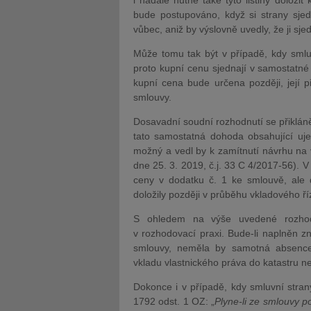
i nadále nutné také tyto listiny doloži
bude postupováno, když si strany sjedna
vůbec, aniž by výslovně uvedly, že ji sjed
Může tomu tak být v případě, kdy smlu
proto kupní cenu sjednají v samostatné
kupní cena bude určena později, její
smlouvy.
Dosavadní soudní rozhodnutí se přikláně
tato samostatná dohoda obsahující uje
možný a vedl by k zamítnutí návrhu na 
dne 25. 3. 2019, č.j. 33 C 4/2017-56). V
ceny v dodatku č. 1 ke smlouvě, ale d
doložily později v průběhu vkladového ří
S ohledem na výše uvedené rozhod
v rozhodovací praxi. Bude-li naplněn zna
smlouvy, neměla by samotná absence
vkladu vlastnického práva do katastru ne
Dokonce i v případě, kdy smluvní stran
1792 odst. 1 OZ: „
Plyne-li ze smlouvy po