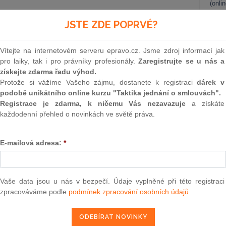
(onli
2
JSTE ZDE POPRVÉ?
Prakt
smluv
 ze dne 9. dubna 2026, sp. zn. 24 Cdo 81/2026, vyjádřil
Vítejte na internetovém serveru epravo.cz. Jsme zdroj informací jak
upní smlouva o převodu nemovité věci vždy obsahovat
0
pro laiky, tak i pro právníky profesionály.
Zaregistrujte se u nás a
y. Dovolací soud dovodil, že stanovení kupní ceny není
Prakt
získejte zdarma řadu výhod.
y a pojmovým znakem koupě je toliko úplatnost, přičemž
judik
Protože si vážíme Vašeho zájmu, dostanete k registraci
dárek v
...
více
podobě unikátního online kurzu "Taktika jednání o smlouvách".
ONL
Registrace je zdarma, k ničemu Vás nezavazuje
a získáte
 tom, že kupní cena již není podle OZ podstatnou náležitostí
každodenní přehled o novinkách ve světě práva.
Vnos
 smlouvě výslovně uvedena. Podstatnou náležitostí kupní
valor
nnost zaplatit kupní cenu, a to i v případě kupní smlouvy
soud
 toho tak bylo dovozováno, že absence konkrétní kupní ceny
E-mailová adresa:
*
kážkou povolení vkladu vlastnického práva do katastru
Výpo
neom
Nová 
Vaše data jsou u nás v bezpečí. Údaje vyplněné při této registraci
zpracováváme podle
podmínek zpracování osobních údajů
Změn
energ
epravo.cz?
Čern
a jako dárek Vám zašleme aktuální online kurz na využití