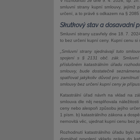
V rozhodnutí ze dne 9. 4. 2026, sp. zn
smluvní strany kupní smlouvy, jejímž 
určení, a to právě s odkazem na § 2085
Skutkový stav a dosavadní pr
Smluvní strany uzavřely dne 18. 7. 202
to bez určení kupní ceny. Kupní cenu si 
„Smluvní strany sjednávají tuto smlou
spojení s § 2131 obč. zák. Smluvní 
příslušném katastrálním úřadu rozhodo
smlouvy, bude dostatečně seznámena
spatřovat jakýkoliv důvod pro zamítnut
smlouvy bez určení kupní ceny je přípus
Katastrální úřad návrh na vklad na zá
smlouva dle něj nesplňovala náležitos
ceny nebo alespoň způsobu jejího určen
1 písm. b) katastrálního zákona a dospě
nemovitá věc, ujednat kupní cenu bez jej
Rozhodnutí katastrálního úřadu bylo 
domáhal povolení vkladu práva do kat