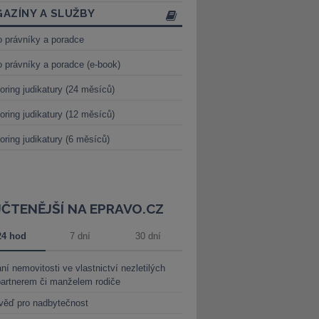
AZÍNY A SLUŽBY
o právníky a poradce
o právníky a poradce (e-book)
oring judikatury (24 měsíců)
oring judikatury (12 měsíců)
oring judikatury (6 měsíců)
JČTENĚJŠÍ NA EPRAVO.CZ
24 hod
7 dní
30 dní
ní nemovitosti ve vlastnictví nezletilých
partnerem či manželem rodiče
věď pro nadbytečnost