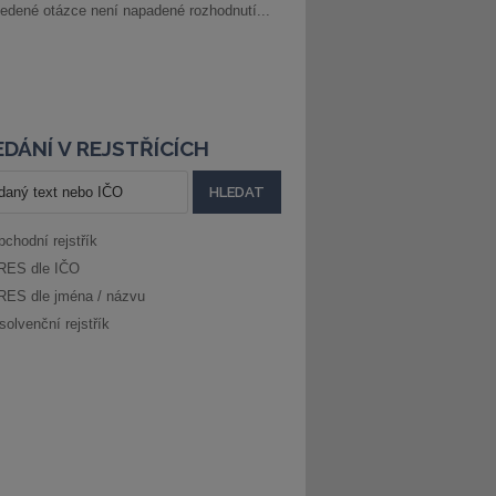
edené otázce není napadené rozhodnutí...
DÁNÍ V REJSTŘÍCÍCH
bchodní rejstřík
RES dle IČO
RES dle jména / názvu
solvenční rejstřík