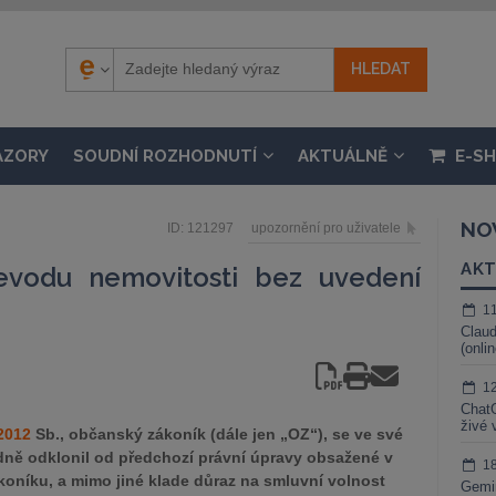
ÁZORY
SOUDNÍ ROZHODNUTÍ
AKTUÁLNĚ
E-S
NO
ID: 121297
upozornění pro uživatele
AKT
evodu nemovitosti bez uvedení
1
Claud
(onli
1
ChatG
živé 
2012
Sb., občanský zákoník (dále jen „OZ“), se ve své
ně odklonil od předchozí právní úpravy obsažené v
1
oníku, a mimo jiné klade důraz na smluvní volnost
Gemin