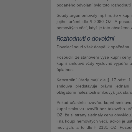
podaného odvolání bylo toto rozhodnutí
Soudy argumentovaly mj. tím, že v kup
jejího určení dle § 2080 OZ. A posoud
nemovitých věcí, když je toto obsaženo v 
Rozhodnutí o dovolání
Dovolací soud však dospěl k opačnému 
Posoudil, že stanovení výše kupní ceny 
kupní smlouvě vždy výslovně vyjádřen
úplatnost.
Katastrální úřady mají dle § 17 odst. 1
smlouva představuje právní jednání
obligatorní náležitosti smlouvy), jak stan
Pokud účastníci uzavřou kupní smlouvu 
kupní smlouvu uzavřít bez takového urč
OZ, že si strany sjednaly cenu obvyklou.
i na koupi nemovitých věcí, ačkoli je u
movitých, a to dle § 2131 OZ. Posoud