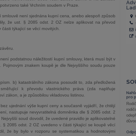
 potvrzeno také Vrchním soudem v Praze.
ní smlouvě není sjednána kupní cena, anebo alespoň způsob
ily, že ust. § 2085 odst. 2 OZ nelze aplikovat na převod
části týkající se věcí movitých.
závěru.
není podstatnou náležitostí kupní smlouvy, která musí být v
a. Pojmovým znakem koupě je dle Nejvyššího soudu pouze
SO
 písm. b) katastrálního zákona posoudit to, zda předložená
 směřující k převodu vlastnického práva (zda naplňuje
Nahl
oví zákon, a je způsobilou vkladovou listinou.
pro 
Rodič
bez ujednání výše kupní ceny a současně vyjádří, že chtějí
rodič
ení, nastupuje nevyvratitelná domněnka dle § 2085 odst. 2
odepř
 Nejvyšší soud dovodil, že uvedené pravidlo je aplikovatelné
důvod
st. § 2085 odst. 2 OZ uvedeno v části týkající se koupě věcí
il, že by bylo v rozporu se systematikou a hodnotovými
Odp