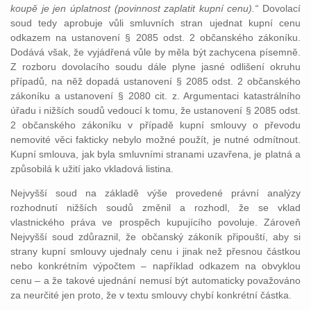
koupě je jen úplatnost (povinnost zaplatit kupní cenu).“
Dovolací
soud tedy aprobuje vůli smluvních stran ujednat kupní cenu
odkazem na ustanovení § 2085 odst. 2 občanského zákoníku.
Dodává však, že vyjádřená vůle by měla být zachycena písemně.
Z rozboru dovolacího soudu dále plyne jasné odlišení okruhu
případů, na něž dopadá ustanovení § 2085 odst. 2 občanského
zákoníku a ustanovení § 2080 cit. z. Argumentaci katastrálního
úřadu i nižších soudů vedoucí k tomu, že ustanovení § 2085 odst.
2 občanského zákoníku v případě kupní smlouvy o převodu
nemovité věci fakticky nebylo možné použít, je nutné odmítnout.
Kupní smlouva, jak byla smluvními stranami uzavřena, je platná a
způsobilá k užití jako vkladová listina.
Nejvyšší soud na základě výše provedené právní analýzy
rozhodnutí nižších soudů změnil a rozhodl, že se vklad
vlastnického práva ve prospěch kupujícího povoluje. Zároveň
Nejvyšší soud zdůraznil, že občanský zákoník připouští, aby si
strany kupní smlouvy ujednaly cenu i jinak než přesnou částkou
nebo konkrétním výpočtem – například odkazem na obvyklou
cenu – a že takové ujednání nemusí být automaticky považováno
za neurčité jen proto, že v textu smlouvy chybí konkrétní částka.