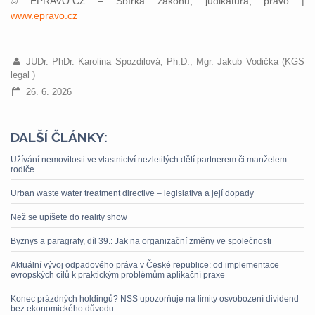
© EPRAVO.CZ – Sbírka zákonů, judikatura, právo |
www.epravo.cz
JUDr. PhDr. Karolina Spozdilová, Ph.D., Mgr. Jakub Vodička (KGS
legal )
26. 6. 2026
DALŠÍ ČLÁNKY:
Užívání nemovitosti ve vlastnictví nezletilých dětí partnerem či manželem
rodiče
Urban waste water treatment directive – legislativa a její dopady
Než se upíšete do reality show
Byznys a paragrafy, díl 39.: Jak na organizační změny ve společnosti
Aktuální vývoj odpadového práva v České republice: od implementace
evropských cílů k praktickým problémům aplikační praxe
Konec prázdných holdingů? NSS upozorňuje na limity osvobození dividend
bez ekonomického důvodu