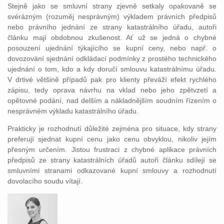
Stejně jako se smluvní strany zjevně setkaly opakovaně se
svérázným (rozuměj nesprávným) výkladem právních předpisů
nebo právního jednání ze strany katastrálního úřadu, autoři
článku mají obdobnou zkušenost. Ať už se jedná o chybné
posouzení ujednání týkajícího se kupní ceny, nebo např. o
dovozování sjednání odkládací podmínky z prostého technického
ujednání o tom, kdo a kdy doručí smlouvu katastrálnímu úřadu.
V drtivé většině případů pak pro klienty převáží efekt rychlého
zápisu, tedy oprava návrhu na vklad nebo jeho zpětvzetí a
opětovné podání, nad delším a nákladnějším soudním řízením o
nesprávném výkladu katastrálního úřadu.
Prakticky je rozhodnutí důležité zejména pro situace, kdy strany
preferují sjednat kupní cenu jako cenu obvyklou, nikoliv jejím
přesným určením. Jistou frustraci z chybné aplikace právních
předpisů ze strany katastrálních úřadů autoři článku sdílejí se
smluvními stranami odkazované kupní smlouvy a rozhodnutí
dovolacího soudu vítají.