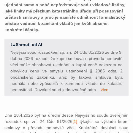
ujednání samo o sobě nepředstavuje vadu vkladové listiny,
jaké limity má přezkum katastrálního úřadu při posuzování
určitosti smlouvy a proč je namístě odmítnout formalistický
přístup vedoucí k zamítání vkladů jen kvůli absenci
konkrétní částky.
Shrnutí od AI
Nejvyšší soud rozsudkem sp. zn. 24 Cdo 81/2026 ze dne 9.
dubna 2026 rozhodl, že kupní smlouva o převodu nemovité
věci může obsahovat ujednání o kupní ceně odkazem na
obvyklou cenu ve smyslu ustanovení § 2085 odst. 2
občanského zákoníku, aniž by taková smlouva byla
neurčitá nebo způsobilá k zamítnutí vkladu do katastru
nemovitostí. Dovolací soud jednoznačně odm...
více
Dne 28.4.2026 byl na úřední desce Nejvyššího soudu zveřejněn
rozsudek sp. zn. 24 Cdo 81/2026
[1]
týkající se výkladu kupní
smlouvy o převodu nemovité věci. Konkrétně dovolací soud