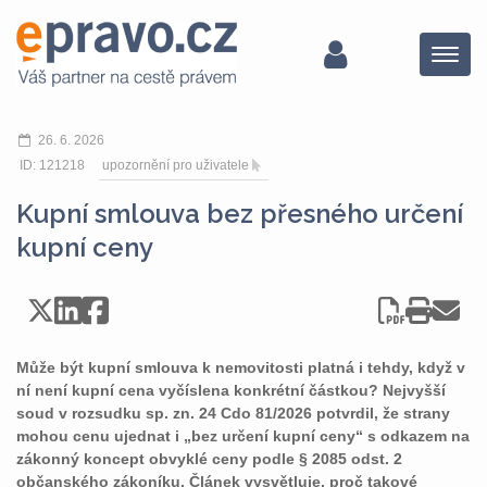
Menu
26. 6. 2026
ID: 121218
upozornění pro uživatele
Kupní smlouva bez přesného určení
kupní ceny
Může být kupní smlouva k nemovitosti platná i tehdy, když v
ní není kupní cena vyčíslena konkrétní částkou? Nejvyšší
soud v rozsudku sp. zn. 24 Cdo 81/2026 potvrdil, že strany
mohou cenu ujednat i „bez určení kupní ceny“ s odkazem na
zákonný koncept obvyklé ceny podle § 2085 odst. 2
občanského zákoníku. Článek vysvětluje, proč takové