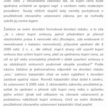
2085 odst. 2 občanského zákoníku tak, že kupní cena bude
sjednána určitelně ve spojení např. s ceníkem nebo znaleckým
posudkem. Soudy nižších stupňů tedy neměly pochybnost o
použitelnosti citovaného ustanovení zákona, jen se rozhodly
vyložit jej
contra legem
.
Žalobce ve svém dovolání formuloval dovolací otázku, a to zda
„Je v rámci kupní smlouvy, jejímž předmětem je převod
vlastnického práva k nemovité věci (lhostejno, zda evidované či
neevidované v katastru nemovitostí), přípustné ujednání dle §
2085 odst. 2 o. z., dle něhož, mají-li strany vůli uzavřít kupní
smlouvu bez určení kupní ceny, platí za ujednanou kupní cena, za
niž se týž nebo srovnatelný předmět v době uzavření smlouvy a
za obdobných smluvních podmínek obvykle prodává?“
Podle
názoru žalobce je jednoznačnou odpovědí na dovolací otázku
„ano,“ zatímco katastrální úřad ve svém vyjádření k dovolání
zastával opačný názor. Rovněž katastrální úřad došel k závěru,
že ustanovení § 2085 odst. 2 občanského zákoníku použitelné je,
avšak že ujednání o přesné výši kupní ceny nebo o způsobu
jejího určení (jinak než odkazem na citované ustanovení) je
podstatnou náležitostí kupní smlouvy, čímž ve svém důsledku
použitelnost citovaného ustanovení katastrální úřad popřel.