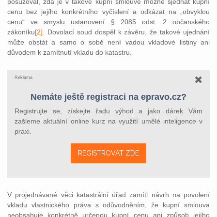
posuzoval, zda je v takové kupní smlouvě možné sjednat kupní
cenu bez jejího konkrétního vyčíslení a odkázat na „obvyklou
cenu“ ve smyslu ustanovení § 2085 odst. 2 občanského
zákoníku
[2]
. Dovolací soud dospěl k závěru, že takové ujednání
může obstát a samo o sobě není vadou vkladové listiny ani
důvodem k zamítnutí vkladu do katastru.
Reklama
Nemáte ještě registraci na epravo.cz?
Registrujte se, získejte řadu výhod a jako dárek Vám
zašleme aktuální online kurz na využití umělé inteligence v
praxi.
REGISTROVAT ZDE
V projednávané věci katastrální úřad zamítl návrh na povolení
vkladu vlastnického práva s odůvodněním, že kupní smlouva
neobsahuje konkrétně určenou kupní cenu ani způsob jejího