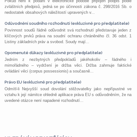
Pokud není k podání v elektronické podobě připojen podpis podle
zvláštních předpisů, jedná se po účinnosti zákona č. 298/2016 Sb. o
nedostatek obsahových náležitostí upravených v...
Odůvodnění soudního rozhodnutí (exkluzivně pro předplatitele)
Povinnost soudů řádně odůvodnit svá rozhodnutí představuje jeden z
klíčových prvků práva na soudní ochranu chráněného čl. 36 odst. 1
Listiny základních práv a svobod. Soudy mají...
Opomenuté důkazy (exkluzivně pro předplatitele)
Jedním z nezbytných předpokladů jakéhokoliv – řádného i
mimořádného – vydržení je držba věci. Držba zahrnuje faktické
ovládání věci (corpus possessionis) a současně...
Právo EU (exkluzivně pro předplatitele)
Odmítl-li Nejvyšší soud dovolání stěžovatelky jako nepřípustné ve
vztahu k její námitce ohledně aplikace práva EU s odůvodněním, že na
uvedené otázce není napadené rozhodnutí...