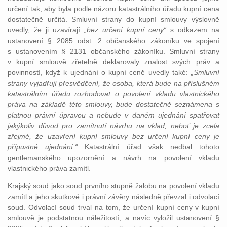
určení tak, aby byla podle názoru katastrálního úřadu kupní cena
dostatečně určitá. Smluvní strany do kupní smlouvy výslovně
uvedly, že ji uzavírají
„bez určení kupní ceny“
s odkazem na
ustanovení § 2085 odst. 2 občanského zákoníku ve spojení
s ustanovením § 2131 občanského zákoníku. Smluvní strany
v kupní smlouvě zřetelně deklarovaly znalost svých práv a
povinností, když k ujednání o kupní ceně uvedly také:
„Smluvní
strany vyjadřují přesvědčení, že osoba, která bude na příslušném
katastrálním úřadu rozhodovat o povolení vkladu vlastnického
práva na základě této smlouvy, bude dostatečně seznámena s
platnou právní úpravou a nebude v daném ujednání spatřovat
jakýkoliv důvod pro zamítnutí návrhu na vklad, neboť je zcela
zřejmé, že uzavření kupní smlouvy bez určení kupní ceny je
přípustné ujednání.“
Katastrální úřad však nedbal tohoto
gentlemanského upozornění a návrh na povolení vkladu
vlastnického práva zamítl.
Krajský soud jako soud prvního stupně žalobu na povolení vkladu
zamítl a jeho skutkové i právní závěry následně převzal i odvolací
soud. Odvolací soud trval na tom, že určení kupní ceny v kupní
smlouvě je podstatnou náležitostí, a navíc vyložil ustanovení §