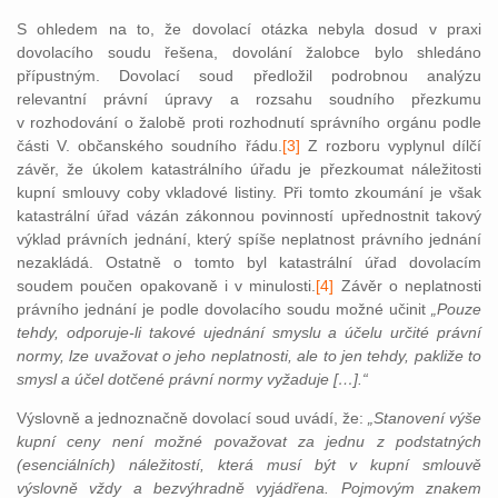
S ohledem na to, že dovolací otázka nebyla dosud v praxi
dovolacího soudu řešena, dovolání žalobce bylo shledáno
přípustným. Dovolací soud předložil podrobnou analýzu
relevantní právní úpravy a rozsahu soudního přezkumu
v rozhodování o žalobě proti rozhodnutí správního orgánu podle
části V. občanského soudního řádu.
[3]
Z rozboru vyplynul dílčí
závěr, že úkolem katastrálního úřadu je přezkoumat náležitosti
kupní smlouvy coby vkladové listiny. Při tomto zkoumání je však
katastrální úřad vázán zákonnou povinností upřednostnit takový
výklad právních jednání, který spíše neplatnost právního jednání
nezakládá. Ostatně o tomto byl katastrální úřad dovolacím
soudem poučen opakovaně i v minulosti.
[4]
Závěr o neplatnosti
právního jednání je podle dovolacího soudu možné učinit
„Pouze
tehdy, odporuje-li takové ujednání smyslu a účelu určité právní
normy, lze uvažovat o jeho neplatnosti, ale to jen tehdy, pakliže to
smysl a účel dotčené právní normy vyžaduje […].“
Výslovně a jednoznačně dovolací soud uvádí, že:
„Stanovení výše
kupní ceny není možné považovat za jednu z podstatných
(esenciálních) náležitostí, která musí být v kupní smlouvě
výslovně vždy a bezvýhradně vyjádřena. Pojmovým znakem