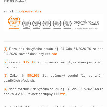
110 00 Praha 1
e-mail:
info@kgslegal.cz
[1]
Rozsudek Nejvyššího soudu č.j. 24 Cdo 81/2026-76 ze dne
9.4.2026, rovněž dostupný >>>
zde
.
[2]
Zákon č.
89/2012
Sb., občanský zákoník, ve znění pozdějších
předpisů.
[3]
Zákon č.
99/1963
Sb., občanský soudní řád, ve znění
pozdějších předpisů.
[4]
Např. rozsudek Nejvyššího soudu č.j. 24 Cdo 3507/2021-68 ze
dne 29.3.2022, rovněž dostupný >>>
zde
.