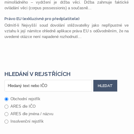
mimořádného – vydržení je držba věci. Držba zahrnuje faktické
ovládání věci (corpus possessionis) a současně...
Právo EU (exkluzivně pro předplatitele)
Odmítl-li Nejvyšší soud dovolání stěžovatelky jako nepřípustné ve
vztahu k její námitce ohledně aplikace práva EU s odůvodněním, že na
uvedené otázce není napadené rozhodnutí...
HLEDÁNÍ V REJSTŘÍCÍCH
Obchodní rejstřík
ARES dle IČO
ARES dle jména / názvu
Insolvenční rejstřík