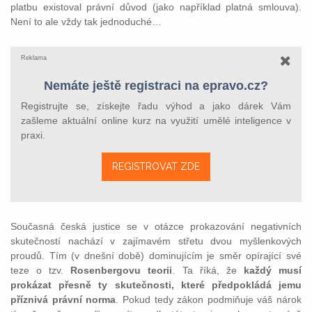
platbu existoval právní důvod (jako například platná smlouva).
Není to ale vždy tak jednoduché…
Reklama
Nemáte ještě registraci na epravo.cz?
Registrujte se, získejte řadu výhod a jako dárek Vám
zašleme aktuální online kurz na využití umělé inteligence v
praxi.
REGISTROVAT ZDE
Současná česká justice se v otázce prokazování negativních
skutečností nachází v zajímavém střetu dvou myšlenkových
proudů. Tím (v dnešní době) dominujícím je směr opírající své
teze o tzv.
Rosenbergovu teorii
. Ta říká, že
každý musí
prokázat přesně ty skutečnosti, které předpokládá jemu
příznivá právní norma
. Pokud tedy zákon podmiňuje váš nárok