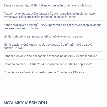
Byznys a paragrafy, díl 39.: Jak na organizační změny ve společnosti
Aktuální vývoj odpadového práva v České republice: od implementace
evropských cílů k praktickým problémům aplikační praxe
Konec prázdných holdingů? NSS upozorňuje na limity osvobození dividend
bez ekonomického důvodu
Limity hudebního samplingu aneb konečně víme, co je pastiš
Méně plastu, méně vzduchu, víc povinností. Co přináší nové obalové
nařízení PPWR?
Uznání a výkon cizího obchodního rozhodčího nálezu v České republice
Reforma nařízení EU 261/2004: Co znamená pro letecké dopravce?
Compliance ve firmě: Proč nestojí jen na Compliance Officerovi
NOVINKY V ESHOPU