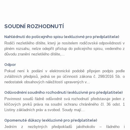
SOUDNÍ ROZHODNUTÍ
Nahlédnutí do policejního spisu (exkluzivně pro předplatitele)
Rodiči nezletilého dítěte, který je nositelem rodičovské odpovědnosti v
plném rozsahu, nelze odepřít přístup do policejního spisu, vedeného z
důvodu zranění nezletilého dítěte,...
Odpor
Pokud není k podání v elektronické podobě připojen podpis podle
zvláštních předpisů, jedná se po účinnosti zákona č. 298/2016 Sb. o
nedostatek obsahových náležitostí upravených v...
Odůvodnění soudního rozhodnutí (exkluzivně pro předplatitele)
Povinnost soudů řádně odůvodnit svá rozhodnutí představuje jeden z
klíčových prvků práva na soudní ochranu chráněného čl. 36 odst. 1
Listiny základních práv a svobod. Soudy mají...
Opomenuté důkazy (exkluzivně pro předplatitele)
Jedním z nezbytných předpokladů jakéhokoliv – řádného i