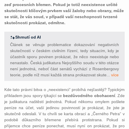
zeď procesních břemen. Pokud je totiž neexistence určité
skutečnosti klíčovým prvkem vaší žaloby nebo obrany, může
se stát, že vás soud, v případě vaší neschopnosti tvrzené
skutečnosti prokázat, odmítne.
Shrnutí od AI
Článek se věnuje problematice dokazování negativních
skutečností v českém civilním řízení, tedy situacím, kdy je
účastník sporu povinen prokázat, že něco neexistuje nebo
nenastalo. Česká judikatura Nejvyššího soudu v této otázce
není jednotná, neboť část senátů vychází z Rosenbergovy
teorie, podle níž musí každá strana prokazovat skute...
více
Kde tato právní bitva o „neexistenci“ probíhá nejčastěji? Typickým
příkladem jsou spory týkající se
bezdůvodného obohacení
. Zde
je judikatura naštěstí jednotná. Pokud někomu omylem pošlete
peníze na účet, vaší jedinou povinností je prokázat, že jste je
skutečně odeslali. V tu chvíli se karta obrací a „Černého Petra“ v
podobě důkazního břemene přebírá protistrana. Pokud si
příjemce chce peníze ponechat, musí nyní on prokázat, že pro