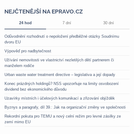
NEJČTENĚJŠÍ NA EPRAVO.CZ
24 hod
7 dní
30 dní
Odůvodnění rozhodnutí o nepoložení předběžné otázky Soudnímu
dvoru EU
Výpověď pro nadbytečnost
Užívání nemovitosti ve vlastnictví nezletilých dětí partnerem či
manželem rodiče
Urban waste water treatment directive – legislativa a její dopady
Konec prázdných holdingů? NSS upozorňuje na limity osvobození
dividend bez ekonomického důvodu
Uzavírky místních i účelových komunikací a zřizování objížděk
Byznys a paragrafy, díl 39.: Jak na organizační změny ve společnosti
Rekordní pokuta pro TEMU a nový celní režim pro levné zásilky ze
zemí mimo EU