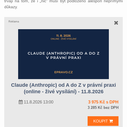
trvají na tom, že i „nic“ musí být podloženo alespoň nepřímými
důkazy.
Reklama
Claude (Anthropic) od A do Z v právní praxi
(online - živé vysílání) - 11.8.2026
11.8.2026 13:00
3 975 Kč s DPH
3 285 Kč bez DPH
KOUPIT