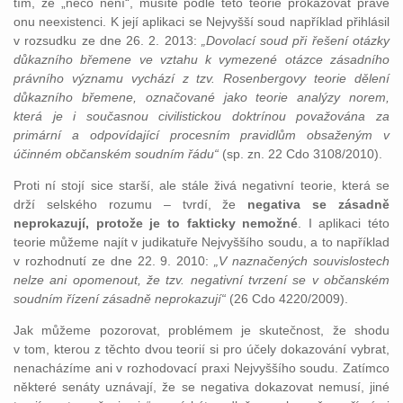
tím, že „něco není“, musíte podle této teorie prokazovat právě
onu neexistenci. K její aplikaci se Nejvyšší soud například přihlásil
v rozsudku ze dne 26. 2. 2013:
„Dovolací soud při řešení otázky
důkazního břemene ve vztahu k vymezené otázce zásadního
právního významu vychází z tzv. Rosenbergovy teorie dělení
důkazního břemene, označované jako teorie analýzy norem,
která je i současnou civilistickou doktrínou považována za
primární a odpovídající procesním pravidlům obsaženým v
účinném občanském soudním řádu“
(sp. zn. 22 Cdo 3108/2010).
Proti ní stojí sice starší, ale stále živá negativní teorie, která se
drží selského rozumu – tvrdí, že
negativa se zásadně
neprokazují, protože je to fakticky nemožné
. I aplikaci této
teorie můžeme najít v judikatuře Nejvyššího soudu, a to například
v rozhodnutí ze dne 22. 9. 2010:
„V naznačených souvislostech
nelze ani opomenout, že tzv. negativní tvrzení se v občanském
soudním řízení zásadně neprokazují“
(26 Cdo 4220/2009).
Jak můžeme pozorovat, problémem je skutečnost, že shodu
v tom, kterou z těchto dvou teorií si pro účely dokazování vybrat,
nenacházíme ani v rozhodovací praxi Nejvyššího soudu. Zatímco
některé senáty uznávají, že se negativa dokazovat nemusí, jiné