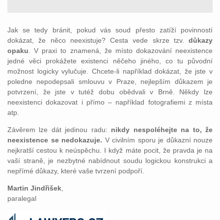
Jak se tedy bránit, pokud vás soud přesto zatíží povinností
dokázat, že něco neexistuje? Cesta vede skrze tzv.
důkazy
opaku
. V praxi to znamená, že místo dokazování neexistence
jedné věci prokážete existenci něčeho jiného, co tu původní
možnost logicky vylučuje. Chcete-li například dokázat, že jste v
poledne nepodepsali smlouvu v Praze, nejlepším důkazem je
potvrzení, že jste v tutéž dobu obědvali v Brně. Někdy lze
neexistenci dokazovat i přímo – například fotografiemi z místa
atp.
Závěrem lze dát jedinou radu:
nikdy nespoléhejte na to, že
neexistence se nedokazuje.
V civilním sporu je důkazní nouze
nejkratší cestou k neúspěchu. I když máte pocit, že pravda je na
vaší straně, je nezbytné nabídnout soudu logickou konstrukci a
nepřímé důkazy, které vaše tvrzení podpoří.
Martin Jindřišek
,
paralegal