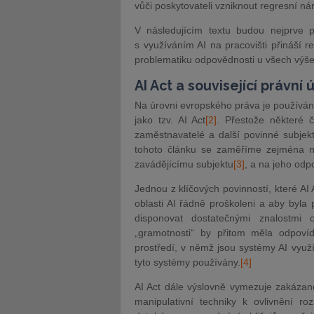
vůči poskytovateli vzniknout regresní ná
V následujícím textu budou nejprve př
s využíváním AI na pracovišti přináší 
problematiku odpovědnosti u všech výše
AI Act a související právní
Na úrovni evropského práva je používá
jako tzv. AI Act
[2]
. Přestože některé č
zaměstnavatelé a další povinné subjekt
tohoto článku se zaměříme zejména na 
zavádějícímu subjektu
[3]
, a na jeho odp
Jednou z klíčových povinností, které AI A
oblasti AI řádně proškoleni a aby byla 
disponovat dostatečnými znalostmi
„gramotnosti“ by přitom měla odpov
prostředí, v němž jsou systémy AI využí
tyto systémy používány.
[4]
AI Act dále výslovně vymezuje zakázané
manipulativní techniky k ovlivnění roz