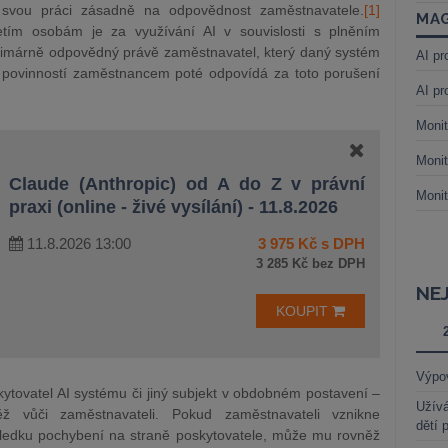
svou práci zásadně na odpovědnost zaměstnavatele.
[1]
MAG
řetím osobám je za využívání AI v souvislosti s plněním
imárně odpovědný právě zaměstnavatel, který daný systém
AI pr
 povinností zaměstnancem poté odpovídá za toto porušení
AI pr
Monit
Monit
Claude (Anthropic) od A do Z v právní
Monit
praxi (online - živé vysílání) - 11.8.2026
11.8.2026 13:00
3 975 Kč s DPH
3 285 Kč bez DPH
NE
KOUPIT
Výpo
ytovatel AI systému či jiný subjekt v obdobném postavení –
Užívá
 vůči zaměstnavateli. Pokud zaměstnavateli vznikne
dětí 
ůsledku pochybení na straně poskytovatele, může mu rovněž