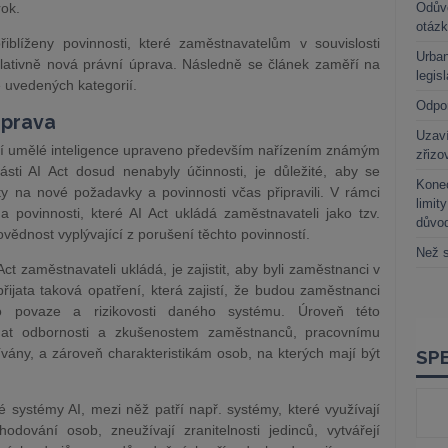
rok.
Odůvo
otáz
iblíženy povinnosti, které zaměstnavatelům v souvislosti
Urban
relativně nová právní úprava. Následně se článek zaměří na
legis
 uvedených kategorií.
Odpo
 úprava
Uzaví
ní umělé inteligence upraveno především nařízením známým
zřizo
ásti AI Act dosud nenabyly účinnosti, je důležité, aby se
Kone
y na nové požadavky a povinnosti včas připravili. V rámci
limit
povinnosti, které AI Act ukládá zaměstnavateli jako tzv.
důvo
ovědnost vyplývající z porušení těchto povinností.
Než s
ct zaměstnavateli ukládá, je zajistit, aby byli zaměstnanci v
přijata taková opatření, která zajistí, že budou zaměstnanci
 o povaze a rizikovosti daného systému. Úroveň této
ídat odbornosti a zkušenostem zaměstnanců, pracovnímu
vány, a zároveň charakteristikám osob, na kterých mají být
 systémy AI, mezi něž patří např. systémy, které využívají
hodování osob, zneužívají zranitelnosti jedinců, vytvářejí