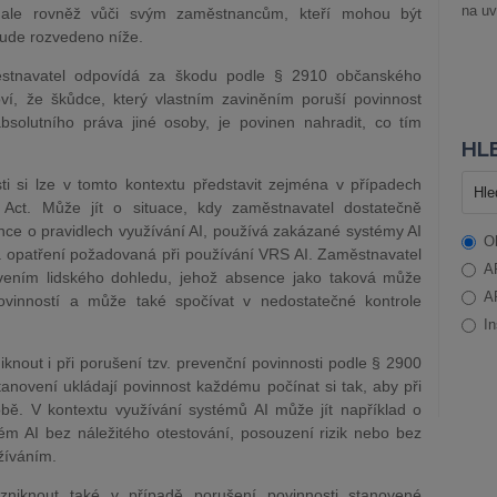
na uv
 ale rovněž vůči svým zaměstnancům, kteří mohou být
bude rozvedeno níže.
ěstnavatel odpovídá za škodu podle § 2910 občanského
í, že škůdce, který vlastním zaviněním poruší povinnost
olutního práva jiné osoby, je povinen nahradit, co tím
HLE
 si lze v tomto kontextu představit zejména v případech
I Act. Může jít o situace, kdy zaměstnavatel dostatečně
nce o pravidlech využívání AI, používá zakázané systémy AI
O
opatření požadovaná při používání VRS AI. Zaměstnavatel
A
ovením lidského dohledu, jehož absence jako taková může
A
povinností a může také spočívat v nedostatečné kontrole
In
out i při porušení tzv. prevenční povinnosti podle § 2900
novení ukládají povinnost každému počínat si tak, aby při
bě. V kontextu využívání systémů AI může jít například o
ém AI bez náležitého otestování, posouzení rizik nebo bez
žíváním.
niknout také v případě porušení povinnosti stanovené