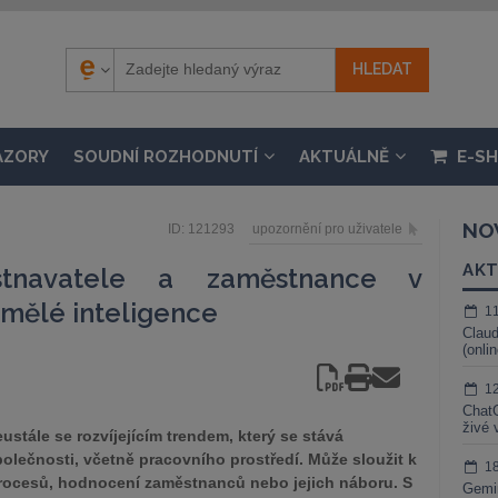
ÁZORY
SOUDNÍ ROZHODNUTÍ
AKTUÁLNĚ
E-S
NO
ID: 121293
upozornění pro uživatele
AKT
stnavatele a zaměstnance v
 umělé inteligence
1
Claud
(onli
1
ChatG
živé 
eustále se rozvíjejícím trendem, který se stává
lečnosti, včetně pracovního prostředí. Může sloužit k
1
rocesů, hodnocení zaměstnanců nebo jejich náboru. S
Gemin