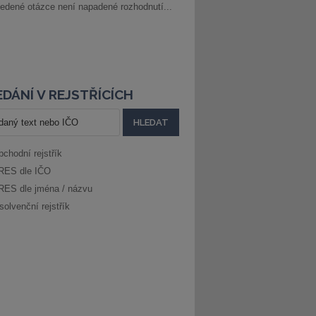
edené otázce není napadené rozhodnutí...
DÁNÍ V REJSTŘÍCÍCH
bchodní rejstřík
RES dle IČO
RES dle jména / názvu
solvenční rejstřík