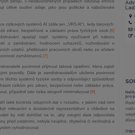
jných zdrojů, v neodůvodněných případech odvozují emoce
ují citlivé osobní údaje, jako jsou politické a náboženské
oce rizikových systémů AI (dále jen „VRS AI“), tedy takových,
t zdraví, bezpečnost a základní práva fyzických osob.
[6]
stnávání spadají např. systémy využívané při náboru
ostí o zaměstnání, hodnocení uchazečů, rozhodování o
ních vztahů, přidělování pracovních úkolů nebo za účelem
ýkonnosti zaměstnanců.
[7]
navatelé povinnost přijmout taková opatření, která zajistí
nými pravidly. Dále je zaměstnavatelům uložena povinnost
m těchto systémů fyzické osoby s odpovídající způsobilostí
SO
ázet rizikům pro zdraví, bezpečnost nebo základní práva,
ut, případně tato rizika alespoň minimalizovat.
[9]
Nahl
pro 
tří také kontrola vstupních dat v rozsahu, v jakém nad nimi
Rodič
být relevantní a dostatečně reprezentativní s ohledem na
rodič
odepř
tel by měl dohlížet na to, aby vstupní data odpovídala
důvod
iny před ostatními, nebyla neúplná, zbytečná či nevhodná a
 systém vyhodnocovat.
Odp