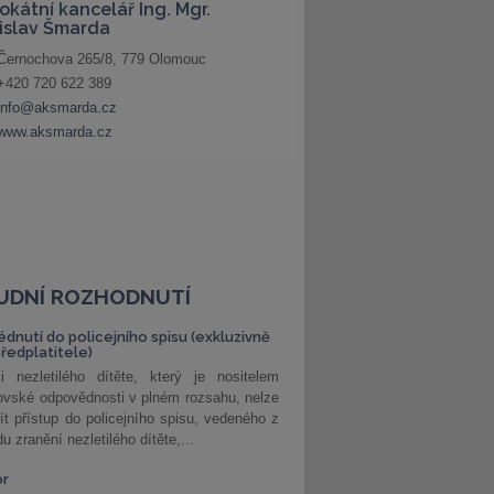
UDNÍ ROZHODNUTÍ
édnutí do policejního spisu (exkluzivně
předplatitele)
i nezletilého dítěte, který je nositelem
ovské odpovědnosti v plném rozsahu, nelze
ít přístup do policejního spisu, vedeného z
u zranění nezletilého dítěte,...
or