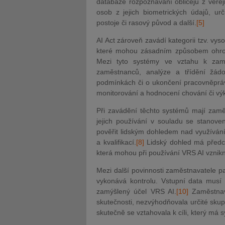
databáze rozpoznávání obličejů z veře
osob z jejich biometrických údajů, urč
postoje či rasový původ a další.
[5]
AI Act zároveň zavádí kategorii tzv. vys
které mohou zásadním způsobem ohrozi
Mezi tyto systémy ve vztahu k zamě
zaměstnanců, analýze a třídění žád
podmínkách či o ukončení pracovněpráv
monitorování a hodnocení chování či v
Při zavádění těchto systémů mají zaměst
jejich používání v souladu se stanove
pověřit lidským dohledem nad využívání
a kvalifikací.
[8]
Lidský dohled má předch
která mohou při používání VRS AI vznikno
Mezi další povinnosti zaměstnavatele pa
vykonává kontrolu. Vstupní data musí 
zamýšlený účel VRS AI.
[10]
Zaměstnava
skutečnosti, nezvýhodňovala určité skup
skutečně se vztahovala k cíli, který má