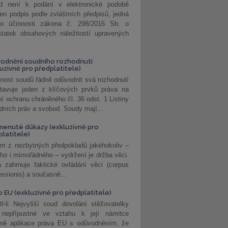
d není k podání v elektronické podobě
jen podpis podle zvláštních předpisů, jedná
o účinnosti zákona č. 298/2016 Sb. o
statek obsahových náležitostí upravených
odnění soudního rozhodnutí
luzivně pro předplatitele)
nost soudů řádně odůvodnit svá rozhodnutí
stavuje jeden z klíčových prvků práva na
í ochranu chráněného čl. 36 odst. 1 Listiny
dních práv a svobod. Soudy mají...
enuté důkazy (exkluzivně pro
platitele)
m z nezbytných předpokladů jakéhokoliv –
ho i mimořádného – vydržení je držba věci.
 zahrnuje faktické ovládání věci (corpus
ssionis) a současně...
o EU (exkluzivně pro předplatitele)
l-li Nejvyšší soud dovolání stěžovatelky
 nepřípustné ve vztahu k její námitce
dně aplikace práva EU s odůvodněním, že