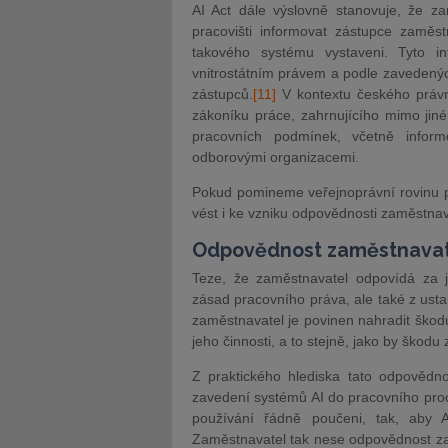
AI Act dále výslovně stanovuje, že 
pracovišti informovat zástupce zamě
takového systému vystaveni. Tyto i
vnitrostátním právem a podle zavedenýc
zástupců.
[11]
V kontextu českého právn
zákoníku práce, zahrnujícího mimo jin
pracovních podmínek, včetně infor
odborovými organizacemi.
Pokud pomineme veřejnoprávní rovinu p
vést i ke vzniku odpovědnosti zaměstn
Odpovědnost zaměstnavat
Teze, že zaměstnavatel odpovídá za 
zásad pracovního práva, ale také z us
zaměstnavatel je povinen nahradit ško
jeho činnosti, a to stejně, jako by škodu
Z praktického hlediska tato odpovědno
zavedení systémů AI do pracovního proc
používání řádně poučeni, tak, aby A
Zaměstnavatel tak nese odpovědnost za d