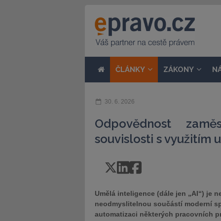
ČLÁNKY
ZÁKONY
N
30. 6. 2026
Odpovědnost zamě
souvislosti s využitím
Umělá inteligence (dále jen „AI“) je n
neodmyslitelnou součástí moderní spo
automatizaci některých pracovních p