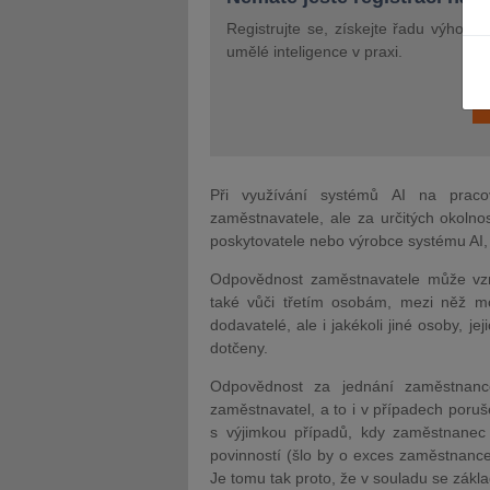
Registrujte se, získejte řadu výhod 
umělé inteligence v praxi.
JUDr. Tomáš Nielsen
JUDr. Tom
Kurzy lektora
Kurzy le
Při využívání systémů AI na praco
zaměstnavatele, ale za určitých okolnos
poskytovatele nebo výrobce systému AI,
Odpovědnost zaměstnavatele může vzn
také vůči třetím osobám, mezi něž moho
dodavatelé, ale i jakékoli jiné osoby, 
dotčeny.
Odpovědnost za jednání zaměstnance
zaměstnavatel, a to i v případech por
s výjimkou případů, kdy zaměstnane
povinností (šlo by o exces zaměstnance
Je tomu tak proto, že v souladu se zák