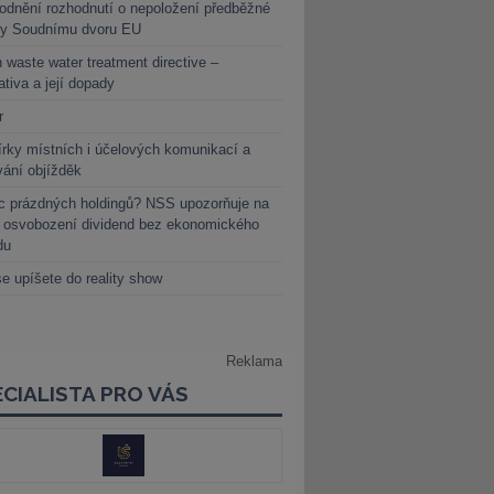
dnění rozhodnutí o nepoložení předběžné
ky Soudnímu dvoru EU
 waste water treatment directive –
lativa a její dopady
r
rky místních i účelových komunikací a
vání objížděk
c prázdných holdingů? NSS upozorňuje na
y osvobození dividend bez ekonomického
du
e upíšete do reality show