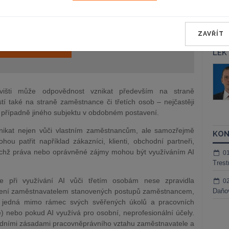
a jako dárek Vám zašleme aktuální online kurz na využití
ZAVŘÍT
REGISTROVAT ZDE
LEK
áš Sokol
JUDr. Martin Maisner, Ph.D.,
MCIArb
ktora
višti může odpovědnost vznikat především na straně
Kurzy lektora
tí také na straně zaměstnance či třetích osob – nejčastěji
 případně jiného subjektu v obdobném postavení.
ikat nejen vůči vlastním zaměstnancům, ale samozřejmě
KON
u patřit například zákazníci, klienti, obchodní partneři,
jejichž práva nebo oprávněné zájmy mohou být využíváním AI
0
Trest
 při využívání AI vůči třetím osobám nese zpravidla
0
ušení zaměstnavatelem stanovených postupů zaměstnancem,
Daňov
c jedná mimo rámec svých svěřených úkolů a pracovních
) nebo pokud AI využívá pro osobní, neprofesionální účely.
ladními zásadami pracovněprávního vztahu zaměstnavatele a