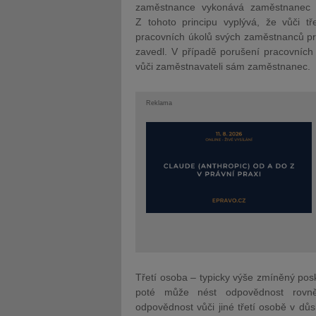
zaměstnance vykonává zaměstnanec 
Z tohoto principu vyplývá, že vůči t
pracovních úkolů svých zaměstnanců pr
zavedl. V případě porušení pracovních
vůči zaměstnavateli sám zaměstnanec.
Reklama
Třetí osoba – typicky výše zmíněný posk
poté může nést odpovědnost rovněž
odpovědnost vůči jiné třetí osobě v d