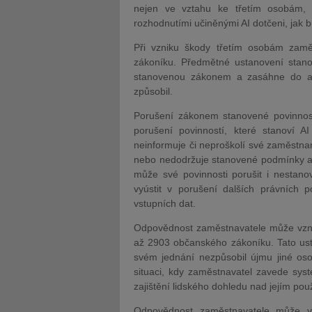
nejen ve vztahu ke třetím osobám,
rozhodnutími učiněnými AI dotčeni, jak 
Při vzniku škody třetím osobám zam
zákoníku. Předmětné ustanovení stanov
stanovenou zákonem a zasáhne do abs
způsobil.
Porušení zákonem stanovené povinnosti
porušení povinností, které stanoví A
neinformuje či neproškolí své zaměstna
nebo nedodržuje stanovené podmínky a 
může své povinnosti porušit i nestan
vyústit v porušení dalších právních 
vstupních dat.
Odpovědnost zaměstnavatele může vznikn
až 2903 občanského zákoníku. Tato usta
svém jednání nezpůsobil újmu jiné oso
situaci, kdy zaměstnavatel zavede syst
zajištění lidského dohledu nad jejím pou
Odpovědnost zaměstnavatele může vz