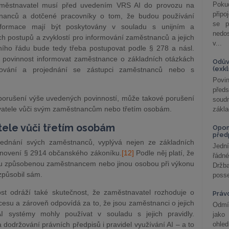
Poku
zaměstnavatel musí před uvedením VRS AI do provozu na
připo
stnanců a dotčené pracovníky o tom, že budou používání
se p
nformace mají být poskytovány v souladu s unijním a
nedo
h postupů a zvyklostí pro informování zaměstnanců a jejich
v...
ího řádu bude tedy třeba postupovat podle § 278 a násl.
é povinnost informovat zaměstnance o základních otázkách
Odův
(exk
mování a projednání se zástupci zaměstnanců nebo s
Povin
před
orušení výše uvedených povinností, může takové porušení
soudn
avatele vůči svým zaměstnancům nebo třetím osobám.
zákla
ele vůči třetím osobám
Opom
před
jednání svých zaměstnanců, vyplývá nejen ze základních
Jední
tanovení § 2914 občanského zákoníku.
[12]
Podle něj platí, že
řádné
du způsobenou zaměstnancem nebo jinou osobou při výkonu
Držba
 způsobil sám.
posse
st odráží také skutečnost, že zaměstnavatel rozhoduje o
Práv
esu a zároveň odpovídá za to, že jsou zaměstnanci o jejich
Odmít
I systémy mohly používat v souladu s jejich pravidly.
jako
održování právních předpisů i pravidel využívání AI – a to
ohle