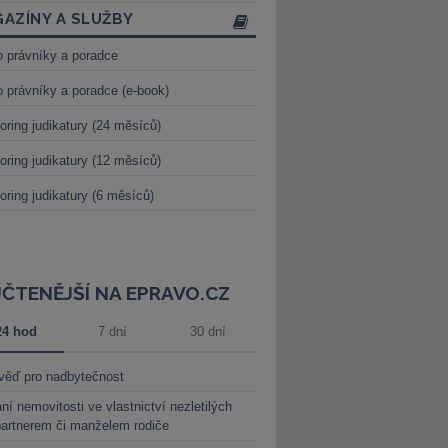
AZÍNY A SLUŽBY
o právníky a poradce
o právníky a poradce (e-book)
oring judikatury (24 měsíců)
oring judikatury (12 měsíců)
oring judikatury (6 měsíců)
JČTENĚJŠÍ NA EPRAVO.CZ
24 hod
7 dní
30 dní
věď pro nadbytečnost
ní nemovitosti ve vlastnictví nezletilých
partnerem či manželem rodiče