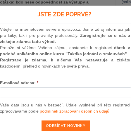
í otázka: kdo nese odpovědnost za výstupy a
(onli
m využití v pracovním prostředí? Právní pohled na tuto
2
JSTE ZDE POPRVÉ?
ek.
Prakt
smluv
Vítejte na internetovém serveru epravo.cz. Jsme zdroj informací jak
0
pro laiky, tak i pro právníky profesionály.
Zaregistrujte se u nás a
stních vztahů vznikajících při využívání systémů umělé
Prakt
získejte zdarma řadu výhod.
 to v kontextu stávající české a evropské právní úpravy,
judik
Protože si vážíme Vašeho zájmu, dostanete k registraci
dárek v
 práce. Vzhledem k absenci komplexní speciální úpravy
podobě unikátního online kurzu "Taktika jednání o smlouvách".
et z obecných principů občanského zákoníku a zákoníku
ONL
Registrace je zdarma, k ničemu Vás nezavazuje
a získáte
ána jako věc, nikoliv jako subjekt p...
více
každodenní přehled o novinkách ve světě práva.
Vnos
valor
 pracovním prostředí
soud
E-mailová adresa:
*
istuje jednotná právní úprava komplexně regulující
Výpo
využíváním systémů AI, a je proto nezbytné vycházet z již
neom
. AI přitom není považována za subjekt práva, ale za věc
rodukt vytvořený člověkem.
Nová 
Vaše data jsou u nás v bezpečí. Údaje vyplněné při této registraci
zpracováváme podle
podmínek zpracování osobních údajů
Změn
energ
Čern
epravo.cz?