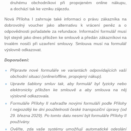
druhému obchodníkovi při propojeném online nákupu,
a dochází tak ke vzniku zájezdu.
Nová Příloha I zahrnuje také informaci o právu zákazníka na
dobrovolný voucher jako alternativu k vrácení peněz a o
odpovědnosti pořadatele za refundace. Informační formulář musí
být stejně jako dnes přiložen ke smlouvě a předán zákazníkovi na
trvalém nosiči při uzavření smlouvy. Smlouva musí na formulář
výslovně odkazovat.
Doporučení:
Připravte nové formuláře ve variantách odpovídajících vaší
obchodní situaci (online/offline, propojený nákup).
Upravte šablony smluv tak, aby formulář byl fyzicky nebo
elektronicky přiložen ke smlouvě a aby smlouva na něj
výslovně odkazovala.
Formuláře Přílohy II nahraďte novými formuláři podle Přílohy
I nejpozději ke dni použitelnosti české transpoziční úpravy (od
29. března 2029). Po tomto datu nesmí být formuláře Přílohy II
používány.
Ověřte, zda vaše systémy umožňují automatické odeslání