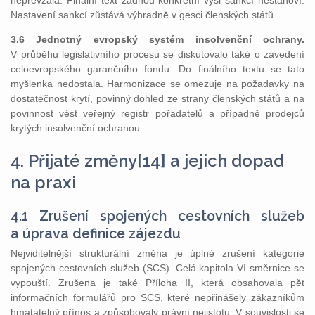
nepřevzala. Finální text žádnou konkrétní výši sankcí nestanoví.
Nastavení sankcí zůstává výhradně v gesci členských států.
3.6 Jednotný evropský systém insolvenční ochrany.
V průběhu legislativního procesu se diskutovalo také o zavedení
celoevropského garančního fondu. Do finálního textu se tato
myšlenka nedostala. Harmonizace se omezuje na požadavky na
dostatečnost krytí, povinný dohled ze strany členských států a na
povinnost vést veřejný registr pořadatelů a případně prodejců
krytých insolvenční ochranou.
4. Přijaté změny
[14]
a jejich dopad
na praxi
4.1 Zrušení spojených cestovních služeb
a úprava definice zájezdu
Nejviditelnější strukturální změna je úplné zrušení kategorie
spojených cestovních služeb (SCS). Celá kapitola VI směrnice se
vypouští. Zrušena je také Příloha II, která obsahovala pět
informačních formulářů pro SCS, které nepřinášely zákazníkům
hmatatelný přínos a způsobovaly právní nejistotu. V souvislosti se