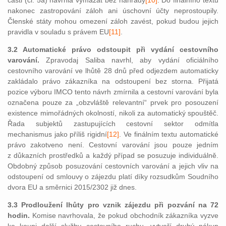
části (čl. 5a) navrhla vymazat bez náhrady
[10]
. Do finálního textu
nakonec zastropování záloh ani úschovní účty neprostoupily.
Členské státy mohou omezení záloh zavést, pokud budou jejich
pravidla v souladu s právem EU
[11]
.
3.2 Automatické právo odstoupit při vydání cestovního
varování.
Zpravodaj Saliba navrhl, aby vydání oficiálního
cestovního varování ve lhůtě 28 dnů před odjezdem automaticky
zakládalo právo zákazníka na odstoupení bez storna. Přijatá
pozice výboru IMCO tento návrh zmírnila a cestovní varování byla
označena pouze za „obzvláště relevantní“ prvek pro posouzení
existence mimořádných okolností, nikoli za automatický spouštěč.
Řada subjektů zastupujících cestovní sektor odmítla
mechanismus jako příliš rigidní
[12]
. Ve finálním textu automatické
právo zakotveno není. Cestovní varování jsou pouze jedním
z důkazních prostředků a každý případ se posuzuje individuálně.
Obdobný způsob posuzování cestovních varování a jejich vliv na
odstoupení od smlouvy o zájezdu platí díky rozsudkům Soudního
dvora EU a směrnici 2015/2302 již dnes.
3.3 Prodloužení lhůty pro vznik zájezdu při pozvání na 72
hodin.
Komise navrhovala, že pokud obchodník zákazníka vyzve