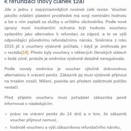
k refundaci (nový článek 12a)
Jde o jednu z nejvýznamnějších novinek celé revize. Voucher
jakožto zvláštní platební prostředek má svoji nominální hodnotu
a lze s ním zaplatit za služby u určitého obchodníka. Podle nové
úpravy musí insolvenční ochrana krýt hodnotu voucheru
vydaného jako alternativu k refundaci za zájezd, a to ve výši
odpovídající původnímu refundačnímu nároku. Směrnice z roku
2015 již s vouchery výslovně počítala, i když je zmiňovala jen
v recitálu
[18]
. Přesto byly vouchery v některých členských státech
v šedé zóně, protože je směrnice výslovně detailně neregulovala.
Podle novely směrnice je voucher výlučně dobrovolnou
alternativou k vrácení peněz. Zákazník jej musí výslovně přijmout
na trvalém nosiči. Mlčení, pasivita ani předem zaškrtnuté políčko
nestačí.
Před přijetím voucheru musí pořadatel zákazníka jasně
informovat o následujícím:
právu na vrácení peněz do 14 dnů a o tom, že zákazník
voucher přijmout nemusí,
hodnotě voucheru a výši zákazníkova refundačního nároku,