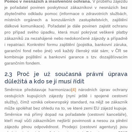
Pomoc v nesnázích a insolvenční ochrana.
V průběhu zájezdu
je pořadatel povinen poskytnout zákazníkovi v nesnázích bez
zbytečného odkladu pomoc (informace o zdravotních službách,
místních orgánech a konzulárních zastupitelstvích, zajištění
dálkové komunikace). Pořadatel je dále povinen zajistit ochranu
pro případ svého úpadku, která musí pokrývat veškeré platby
zákazníků za nezahájené nebo nedokončené zájezdy a případně
i repatriaci. Konkrétní formu zajištění (pojistka, bankovní záruka,
garanční fond nebo jiné) volí každý členský stát sám; v ČR se
kombinuje pojištění a bankovní garance s tzv. dozajišťovacím
garančním fondem.
2.3 Proč je už současná právní úprava
důležitá a kdo se jí musí řídit
Směrnice představuje harmonizaci
[4]
národních úprav ochrany
cestujících kupujících zájezdy (nyní ještě i spojené cestovní
služby), čímž vzniká celoevropský standard, na nějž se zákazník
může spoléhat bez ohledu na to, ve které zemi EU zájezd kupuje.
Směrnice má přímý dopad na pořadatele (cestovní kanceláře),
kteří mají vůči zákazníkům nejširší povinnosti a nesou za plnění
zájezdu plnou odpovědnost. Prodejci (cestovní agentury) jsou