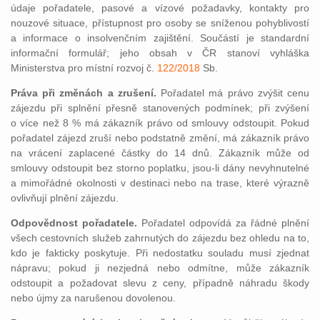
údaje pořadatele, pasové a vízové požadavky, kontakty pro
nouzové situace, přístupnost pro osoby se sníženou pohyblivostí
a informace o insolvenčním zajištění. Součástí je standardní
informační formulář; jeho obsah v ČR stanoví vyhláška
Ministerstva pro místní rozvoj č.
122/2018
Sb.
Práva při změnách a zrušení.
Pořadatel má právo zvýšit cenu
zájezdu při splnění přesně stanovených podmínek; při zvýšení
o více než 8 % má zákazník právo od smlouvy odstoupit. Pokud
pořadatel zájezd zruší nebo podstatně změní, má zákazník právo
na vrácení zaplacené částky do 14 dnů. Zákazník může od
smlouvy odstoupit bez storno poplatku, jsou-li dány nevyhnutelné
a mimořádné okolnosti v destinaci nebo na trase, které výrazně
ovlivňují plnění zájezdu.
Odpovědnost pořadatele.
Pořadatel odpovídá za řádné plnění
všech cestovních služeb zahrnutých do zájezdu bez ohledu na to,
kdo je fakticky poskytuje. Při nedostatku souladu musí zjednat
nápravu; pokud ji nezjedná nebo odmítne, může zákazník
odstoupit a požadovat slevu z ceny, případně náhradu škody
nebo újmy za narušenou dovolenou.