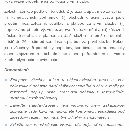
když výzva proběhne až po koupi první služby.
Zvláštní sankce podle čl. 5a odst. 2 je užší a uplatní se za splnění
tří kumulativních podmínek: (i) obchodník učiní výzvu ještě
předtím, než zákazník souhlasí s platbou za první službu, (ii)
neposkytne při této výzvě požadované upozornění a (iii) zákazník
následně souhlasí s platbou za další službu na témže prodejním
místě do 24 hodin od souhlasu s platbou za první službu. Pokud
jsou všechny tři podmínky naplněny, kombinace se automaticky
stane zájezdem a obchodník se stane pořadatelem se všemi
z toho plynoucími povinnostmi.
Doporučení:
Zmapujte všechna místa v objednávkovém procesu, kde
zákazníkovi nabízíte další služby cestovního ruchu: e-maily po
rezervaci, pop-up okna, cross-sell nabídky v rezervačním
systému i telefonní hovory.
Zaveďte standardizovaný text varování, který zákazníkovi
zobrazíte vždy, když mu nabídnete kombinaci nespadající pod
zájezdový režim. Text musí být viditelný a srozumitelný.
Zvláštní pozornost věnujte výzvám učiněným před zaplacením