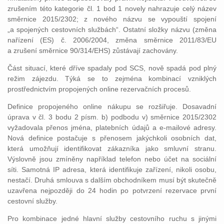
zrušením této kategorie čl. 1 bod 1 novely nahrazuje celý název
směrnice 2015/2302; z nového názvu se vypouští spojení
„a spojených cestovních službách“. Ostatní složky názvu (změna
nařízení (ES) č. 2006/2004, změna směrnice 2011/83/EU
a zrušení směrnice 90/314/EHS) zůstávají zachovány.
Část situací, které dříve spadaly pod SCS, nově spadá pod plný
režim zájezdu. Týká se to zejména kombinací vzniklých
prostřednictvím propojených online rezervačních procesů.
Definice propojeného online nákupu se rozšiřuje. Dosavadní
úprava v čl. 3 bodu 2 písm. b) podbodu v) směrnice 2015/2302
vyžadovala přenos jména, platebních údajů a e-mailové adresy.
Nová definice postačuje s přenosem jakýchkoli osobních dat,
která umožňují identifikovat zákazníka jako smluvní stranu.
Výslovně jsou zmíněny například telefon nebo účet na sociální
síti. Samotná IP adresa, která identifikuje zařízení, nikoli osobu,
nestačí. Druhá smlouva s dalším obchodníkem musí být skutečně
uzavřena nejpozději do 24 hodin po potvrzení rezervace první
cestovní služby.
Pro kombinace jedné hlavní služby cestovního ruchu s jinými