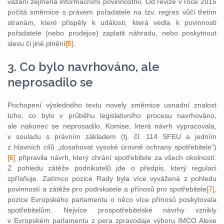
vázáni zejména informačními povinnostmi. Od revize v roce 2015
počítá směrnice s právem pořadatele na tzv. regres vůči třetím
stranám, které přispěly k události, která vedla k povinnosti
pořadatele (nebo prodejce) zaplatit náhradu, nebo poskytnout
slevu či jiné plnění
[5]
.
3. Co bylo navrhováno, ale
neprosadilo se
Pochopení výsledného textu novely směrnice usnadní znalost
toho, co bylo v průběhu legislativního procesu navrhováno,
ale nakonec se neprosadilo. Komise, která návrh vypracovala,
v souladu s právním základem (tj. čl. 114 SFEU a jedním
z hlavních cílů „dosahovat vysoké úrovně ochrany spotřebitele“)
[6]
připravila návrh, který chrání spotřebitele za všech okolností.
Z pohledu zátěže podnikatelů jde o předpis, který regulaci
zpřísňuje. Zatímco pozice Rady byla více vyvážená z pohledu
povinností a zátěže pro podnikatele a přínosů pro spotřebitele
[7]
,
pozice Evropského parlamentu o něco více přínosů poskytovala
spotřebitelům. Nejvíce prospotřebitelské návrhy vznikly
v Evropském parlamentu z pera zpravodaje výboru IMCO Alexe