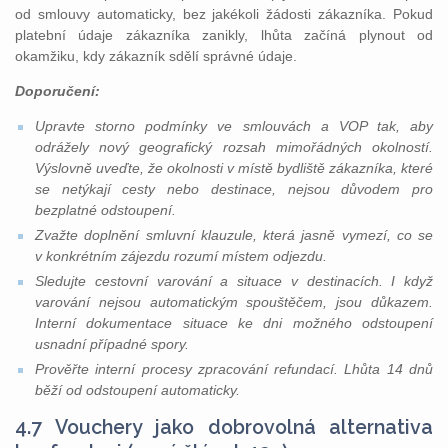
od smlouvy automaticky, bez jakékoli žádosti zákazníka. Pokud
platební údaje zákazníka zanikly, lhůta začíná plynout od
okamžiku, kdy zákazník sdělí správné údaje.
Doporučení:
Upravte storno podmínky ve smlouvách a VOP tak, aby
odrážely nový geografický rozsah mimořádných okolností.
Výslovně uveďte, že okolnosti v místě bydliště zákazníka, které
se netýkají cesty nebo destinace, nejsou důvodem pro
bezplatné odstoupení.
Zvažte doplnění smluvní klauzule, která jasně vymezí, co se
v konkrétním zájezdu rozumí místem odjezdu.
Sledujte cestovní varování a situace v destinacích. I když
varování nejsou automatickým spouštěčem, jsou důkazem.
Interní dokumentace situace ke dni možného odstoupení
usnadní případné spory.
Prověřte interní procesy zpracování refundací. Lhůta 14 dnů
běží od odstoupení automaticky.
4.7 Vouchery jako dobrovolná alternativa