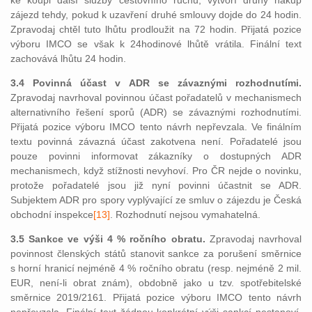
ke koupi další služby cestovního ruchu, vytvoří druhý nákup
zájezd tehdy, pokud k uzavření druhé smlouvy dojde do 24 hodin.
Zpravodaj chtěl tuto lhůtu prodloužit na 72 hodin. Přijatá pozice
výboru IMCO se však k 24hodinové lhůtě vrátila. Finální text
zachovává lhůtu 24 hodin.
3.4 Povinná účast v ADR se závaznými rozhodnutími.
Zpravodaj navrhoval povinnou účast pořadatelů v mechanismech
alternativního řešení sporů (ADR) se závaznými rozhodnutími.
Přijatá pozice výboru IMCO tento návrh nepřevzala. Ve finálním
textu povinná závazná účast zakotvena není. Pořadatelé jsou
pouze povinni informovat zákazníky o dostupných ADR
mechanismech, když stížnosti nevyhoví. Pro ČR nejde o novinku,
protože pořadatelé jsou již nyní povinni účastnit se ADR.
Subjektem ADR pro spory vyplývající ze smluv o zájezdu je Česká
obchodní inspekce
[13]
. Rozhodnutí nejsou vymahatelná.
3.5 Sankce ve výši 4 % ročního obratu.
Zpravodaj navrhoval
povinnost členských států stanovit sankce za porušení směrnice
s horní hranicí nejméně 4 % ročního obratu (resp. nejméně 2 mil.
EUR, není-li obrat znám), obdobně jako u tzv. spotřebitelské
směrnice 2019/2161. Přijatá pozice výboru IMCO tento návrh