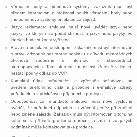
Věrnostní body a odměnové systémy: zákazník musí být
předem informován o možnosti použít věrnostní body nebo
jiné odměnové systémy při platbě za zájezd.
Jazyk reklamace: smlouva musí nově uvádět jazyk nebo
jazyky, ve kterých lze podat stížnost, a jazyk nebo jazyky, ve
kterých bude stížnost vyřízena.
Právo na bezplatné odstoupení: zákazník musí být informován
o právu odstoupit bez storno poplatku z důvodu mimořádných
okolností souběžně s informací o standardních
stornopoplatcích. Tato informace musí být zřetelně viditelná,
nestačí pouhý odkaz do VOP.
Kontaktní údaje pořadatele: je zpřesněn požadavek na
uvedení telefonního čísla a případně i e-mailové adresy
pořadatele a v příslušných případech i prodejce.
Odpovědnost za refundace: smlouva musí nově výslovně
uvádět, že pořadatel odpovídá za vrácení peněz při zrušení
nebo změně zájezdu. Zákazník musí být informován o tom, na
koho se v případě problémů obracet, a zda a za jakých
podmínek může kontaktovat také prodejce.