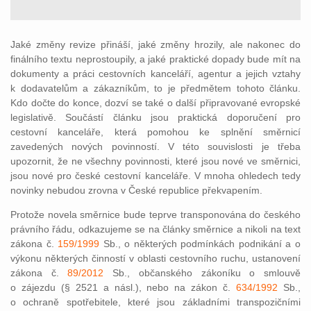
Jaké změny revize přináší, jaké změny hrozily, ale nakonec do
finálního textu neprostoupily, a jaké praktické dopady bude mít na
dokumenty a práci cestovních kanceláří, agentur a jejich vztahy
k dodavatelům a zákazníkům, to je předmětem tohoto článku.
Kdo dočte do konce, dozví se také o další připravované evropské
legislativě. Součástí článku jsou praktická doporučení pro
cestovní kanceláře, která pomohou ke splnění směrnicí
zavedených nových povinností. V této souvislosti je třeba
upozornit, že ne všechny povinnosti, které jsou nové ve směrnici,
jsou nové pro české cestovní kanceláře. V mnoha ohledech tedy
novinky nebudou zrovna v České republice překvapením.
Protože novela směrnice bude teprve transponována do českého
právního řádu, odkazujeme se na články směrnice a nikoli na text
zákona č.
159/1999
Sb., o některých podmínkách podnikání a o
výkonu některých činností v oblasti cestovního ruchu, ustanovení
zákona č.
89/2012
Sb., občanského zákoníku o smlouvě
o zájezdu (§ 2521 a násl.), nebo na zákon č.
634/1992
Sb.,
o ochraně spotřebitele, které jsou základními transpozičními