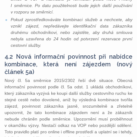
I směrnice. Po datu použitelnosti bude jejich další používání
v rozporu se směrnicí.
Pokud zprostředkováváte kombinaci služeb a nechcete, aby
vznikl zájezd, nepředávejte identifikační data zákazníka
druhému obchodníkovi, nebo zajistěte, aby druhá smlouva
nebyla uzavřena do 24 hodin od potvrzení rezervace první
cestovní služby.
4.2 Nová informační povinnost při nabídce
kombinace, která není zájezdem (nový
článek 5a)
Nový čl. 5a směrnice 2015/2302 řeší dvě situace. Obecná
informační povinnost podle čl. 5a odst. 1 ukládá obchodníkovi,
který zákazníka vyzývá ke koupi další služby cestovního ruchu ke
stejné cestě nebo dovolené, aniž by výsledná kombinace tvořila
zájezd, povinnost zákazníka jasně, srozumitelně a zřetelně
upozornit, že tato kombinace zájezdem není a že zákazník
nebude chráněn podle směrnice. Upozornění musí proběhnout
v okamžiku výzvy. Nestačí odkaz na VOP nebo pozdější sdělení.
Toto pravidlo platí pro online i offline prostředí a uplatní se i tehdy,