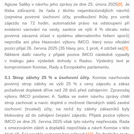
Agiuse Saliby v návrhu jeho zprávy ze dne 25. února 2025
[8]
. Je
třeba zdůraznit, že řada z těchto nejambicióznějších návrhů
(zejména povinné úschovní účty, prodloužení lhůty pro vznik
zájezdu na 72 hodin, automatické právo na odstoupení při
existenci varování na cesty, sankce ve výši 4 % obratu nebo
povinná závazná účast v systému alternativního řešení sporů)
neprošla ani přes hlasování výboru IMCO, který svou oficiální
pozici přijal 26. června 2025 (35 hlasy pro, 1 proti, 4 zdrželi se)
[9]
.
Některé další návrhy z přijaté pozice IMCO následně vypadly
v trialogu jako výsledek dohody s Radou. Výsledný text je
kompromisem Komise, Rady a Evropského parlamentu.
3.1 Strop zálohy 25 % a úschovní účty.
Komise navrhovala
povinný strop zálohy ve výši 25 % z ceny zájezdu a zákaz
požadovat doplatek dříve než 28 dnů před zahájením. Zpravodaj
výboru IMCO poslanec A. Saliba ve svém návrhu zprávy chtěl
strop zachovat a navíc doplnit o možnost členských států zavést
úschovní (trusted) účty, na nichž by zálohy zákazníků byly
blokovány až do zahájení čerpání zájezdu. Přijatá pozice výboru
IMCO ze dne 26. června 2025 však tyto návrhy nepřevzala. Rada
s omezováním záloh a doplatků nepočítala a návrh Komise v této