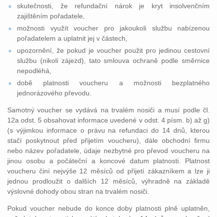
skutečnosti, že refundační nárok je kryt insolvenčním
zajištěním pořadatele,
možnosti využít voucher pro jakoukoli službu nabízenou
pořadatelem a uplatnit jej v částech,
upozornění, že pokud je voucher použit pro jedinou cestovní
službu (nikoli zájezd), tato smlouva ochraně podle směrnice
nepodléhá,
době platnosti voucheru a možnosti bezplatného
jednorázového převodu.
Samotný voucher se vydává na trvalém nosiči a musí podle čl.
12a odst. 5 obsahovat informace uvedené v odst. 4 písm. b) až g)
(s výjimkou informace o právu na refundaci do 14 dnů, kterou
stačí poskytnout před přijetím voucheru), dále obchodní firmu
nebo název pořadatele, údaje nezbytné pro převod voucheru na
jinou osobu a počáteční a koncové datum platnosti. Platnost
voucheru činí nejvýše 12 měsíců od přijetí zákazníkem a lze ji
jednou prodloužit o dalších 12 měsíců, výhradně na základě
výslovné dohody obou stran na trvalém nosiči.
Pokud voucher nebude do konce doby platnosti plně uplatněn,