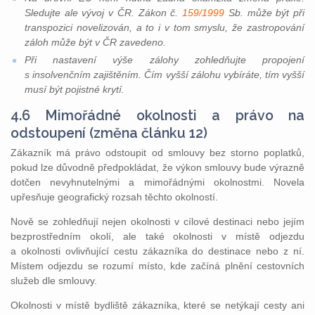
Sledujte ale vývoj v ČR. Zákon č.
159/1999
Sb. může být při
transpozici novelizován, a to i v tom smyslu, že zastropování
záloh může být v ČR zavedeno.
Při nastavení výše zálohy zohledňujte propojení
s insolvenčním zajištěním. Čím vyšší zálohu vybíráte, tím vyšší
musí být pojistné krytí.
4.6 Mimořádné okolnosti a právo na
odstoupení (změna článku 12)
Zákazník má právo odstoupit od smlouvy bez storno poplatků,
pokud lze důvodně předpokládat, že výkon smlouvy bude výrazně
dotčen nevyhnutelnými a mimořádnými okolnostmi. Novela
upřesňuje geografický rozsah těchto okolností.
Nově se zohledňují nejen okolnosti v cílové destinaci nebo jejím
bezprostředním okolí, ale také okolnosti v místě odjezdu
a okolnosti ovlivňující cestu zákazníka do destinace nebo z ní.
Místem odjezdu se rozumí místo, kde začíná plnění cestovních
služeb dle smlouvy.
Okolnosti v místě bydliště zákazníka, které se netýkají cesty ani