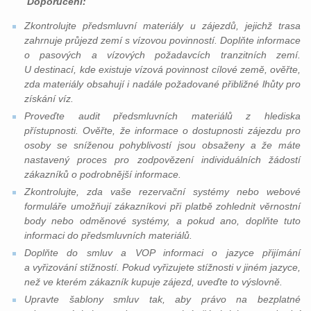
Doporučení:
Zkontrolujte předsmluvní materiály u zájezdů, jejichž trasa
zahrnuje průjezd zemí s vízovou povinností. Doplňte informace
o pasových a vízových požadavcích tranzitních zemí.
U destinací, kde existuje vízová povinnost cílové země, ověřte,
zda materiály obsahují i nadále požadované přibližné lhůty pro
získání víz.
Proveďte audit předsmluvních materiálů z hlediska
přístupnosti. Ověřte, že informace o dostupnosti zájezdu pro
osoby se sníženou pohyblivostí jsou obsaženy a že máte
nastavený proces pro zodpovězení individuálních žádostí
zákazníků o podrobnější informace.
Zkontrolujte, zda vaše rezervační systémy nebo webové
formuláře umožňují zákazníkovi při platbě zohlednit věrnostní
body nebo odměnové systémy, a pokud ano, doplňte tuto
informaci do předsmluvních materiálů.
Doplňte do smluv a VOP informaci o jazyce přijímání
a vyřizování stížností. Pokud vyřizujete stížnosti v jiném jazyce,
než ve kterém zákazník kupuje zájezd, uveďte to výslovně.
Upravte šablony smluv tak, aby právo na bezplatné