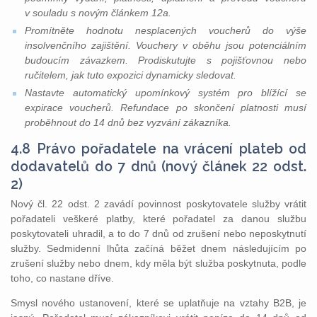
v souladu s novým článkem 12a.
Promítněte hodnotu nesplacených voucherů do výše
insolvenčního zajištění. Vouchery v oběhu jsou potenciálním
budoucím závazkem. Prodiskutujte s pojišťovnou nebo
ručitelem, jak tuto expozici dynamicky sledovat.
Nastavte automatický upomínkový systém pro blížící se
expirace voucherů. Refundace po skončení platnosti musí
proběhnout do 14 dnů bez vyzvání zákazníka.
4.8 Právo pořadatele na vrácení plateb od
dodavatelů do 7 dnů (nový článek 22 odst.
2)
Nový čl. 22 odst. 2 zavádí povinnost poskytovatele služby vrátit
pořadateli veškeré platby, které pořadatel za danou službu
poskytovateli uhradil, a to do 7 dnů od zrušení nebo neposkytnutí
služby. Sedmidenní lhůta začíná běžet dnem následujícím po
zrušení služby nebo dnem, kdy měla být služba poskytnuta, podle
toho, co nastane dříve.
Smysl nového ustanovení, které se uplatňuje na vztahy B2B, je