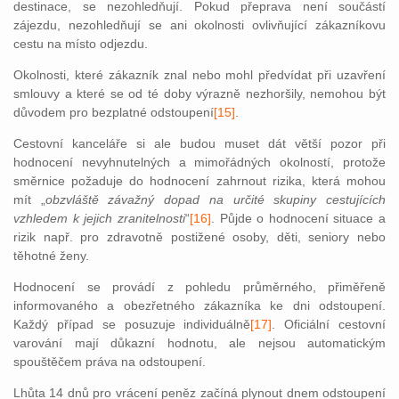
destinace, se nezohledňují. Pokud přeprava není součástí
zájezdu, nezohledňují se ani okolnosti ovlivňující zákazníkovu
cestu na místo odjezdu.
Okolnosti, které zákazník znal nebo mohl předvídat při uzavření
smlouvy a které se od té doby výrazně nezhoršily, nemohou být
důvodem pro bezplatné odstoupení
[15]
.
Cestovní kanceláře si ale budou muset dát větší pozor při
hodnocení nevyhnutelných a mimořádných okolností, protože
směrnice požaduje do hodnocení zahrnout rizika, která mohou
mít „
obzvláště závažný dopad na určité skupiny cestujících
vzhledem k jejich zranitelnosti
“
[16]
. Půjde o hodnocení situace a
rizik např. pro zdravotně postižené osoby, děti, seniory nebo
těhotné ženy.
Hodnocení se provádí z pohledu průměrného, přiměřeně
informovaného a obezřetného zákazníka ke dni odstoupení.
Každý případ se posuzuje individuálně
[17]
. Oficiální cestovní
varování mají důkazní hodnotu, ale nejsou automatickým
spouštěčem práva na odstoupení.
Lhůta 14 dnů pro vrácení peněz začíná plynout dnem odstoupení