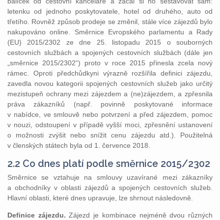
balíček od cestovní kanceláře a začal si ho sestavovat sám:
letenku od jednoho poskytovatele, hotel od druhého, auto od
třetího. Rovněž způsob prodeje se změnil, stále více zájezdů bylo
nakupováno online. Směrnice Evropského parlamentu a Rady
(EU) 2015/2302 ze dne 25. listopadu 2015 o souborných
cestovních službách a spojených cestovních službách (dále jen
„směrnice 2015/2302“) proto v roce 2015 přinesla zcela nový
rámec. Oproti předchůdkyni výrazně rozšířila definici zájezdu,
zavedla novou kategorii spojených cestovních služeb jako určitý
mezistupeň ochrany mezi zájezdem a (ne)zájezdem, a zpřesnila
práva zákazníků (např. povinně poskytované informace
v nabídce, ve smlouvě nebo potvrzení a před zájezdem, pomoc
v nouzi, odstoupení v případě vyšší moci, zpřesnění ustanovení
o možnosti zvýšit nebo snížit cenu zájezdu atd.). Použitelná
v členských státech byla od 1. července 2018.
2.2 Co dnes platí podle směrnice 2015/2302
Směrnice se vztahuje na smlouvy uzavírané mezi zákazníky
a obchodníky v oblasti zájezdů a spojených cestovních služeb.
Hlavní oblasti, které dnes upravuje, lze shrnout následovně.
Definice zájezdu.
Zájezd je kombinace nejméně dvou různých