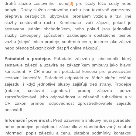
druhů služeb cestovního ruchu
[3]
pro účely téže cesty nebo
pobytu. Druhy služeb cestovního ruchu jsou taxativně vymezeny:
přeprava cestujících, ubytování, pronájem vozidla a tzv. jiné
služby cestovního ruchu. Kombinace tvoří zájezd, pokud je
sestavena jedním obchodníkem, nebo pokud jsou jednotlivé
služby zakoupeny způsobem zakládajícím dostatečně těsnou
vazbu (stejné místo prodeje, souhrnná cena, inzerce jako zájezd
nebo přenos zákaznických dat při online nákupu).
Pořadatel a prodejce.
Pořadatel zájezdu je obchodník, který
sestavuje zájezd a uzavírá se zákazníkem smlouvu jako hlavní
kontrahent. V ČR musí mít pořadatel koncesi pro provozování
cestovní kanceláře. Pořadatel odpovídá za řádné plnění celého
zájezdu, i když jednotlivé služby zajišťují třetí strany. Prodejce
(retailer, cestovní agentura) prodej zájezdu pouze
zprostředkovává; jeho odpovědnost je zásadně subsidiární a v
ČR zákon přímou odpovědnost zprostředkovatele zájezdu
nezavádí.
Informační povinnosti.
Před uzavřením smlouvy musí pořadatel
nebo prodejce poskytnout zákazníkovi standardizovaný soubor
informací: popis zájezdu a cenu, platební podmínky, kontaktní