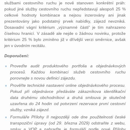
službami cestovního ruchu je nově stanoven konkrétní práh:
pokud jiné služby cestovního ruchu nepředstavují alespoň 25 %
celkové hodnoty kombinace a nejsou inzerovány ani jinak
prezentovány jako podstatný prvek nabídky, zájezd nevzniká.
Dosavadní vágní kritérium „významné části“ je tím nahrazeno
číselnou hranicí. V zásadě ale nejde o žádnou novinku, protože
kritérium 25 % bylo zmíněno již v dřívější verzi směrnice, avšak
jen v úvodním recitálu.
Doporučení:
Proveďte audit produktového portfolia a objednávkových
procesů. Každou kombinaci služeb cestovního ruchu
porovnejte s novou definicí zájezdu.
Prověřte technické nastavení online objednávkového procesu.
Pokud při objednávce předáváte zákazníkova identifikační
data druhému obchodníkovi a druhá smlouva je skutečně
uzavřena do 24 hodin od potvrzení rezervace první cestovní
služby, vzniká zájezd.
Formuláře Přílohy II nejpozději ode dne použitelnosti české
transpoziční úpravy (od 29. března 2029) odstraňte z webu,
smluv a VOP a nahraďte je formuláři podle nové Přílohy