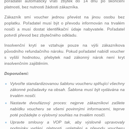
pořadatel automaticky vrátí zbytek do 14 dnů po skončení
platnosti, bez nutnosti žádosti zákazníka.
Zákazník smí voucher jednou převést na jinou osobu bez
poplatku. Pořadatel musí být o převodu informován na trvalém
nosiči a musí dostat identifikační údaje nabyvatele. Pořadatel
potvrdí převod bez zbytečného odkladu.
Insolvenční krytí se vztahuje pouze na výši zákazníkova
původního refundačního nároku. Pokud pořadatel nabídl voucher
s vyšší hodnotou, přebytek nad zákonný nárok není kryt
insolvenčním zajištěním.
Doporučení:
Vytvořte standardizovanou šablonu voucheru splňující všechny
zákonné požadavky na obsah. Šablona musí být vydávána na
trvalém nosiči.
Nastavte dvoufázový proces: nejprve zákazníkovi zašlete
nabídku voucheru se všemi povinnými informacemi, teprve
poté požádejte o výslovný souhlas na trvalém nosiči.
Upravte smlouvy a VOP tak, aby výslovně upravovaly
podmínky vydání, platnosti, uplatnění a převodu voucheru