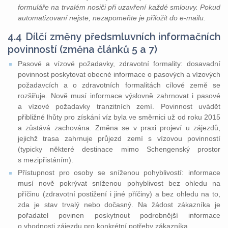
formuláře na trvalém nosiči při uzavření každé smlouvy. Pokud
automatizovaní nejste, nezapomeňte je přiložit do e-mailu.
4.4 Dílčí změny předsmluvních informačních
povinností (změna článků 5 a 7)
Pasové a vízové požadavky, zdravotní formality: dosavadní
povinnost poskytovat obecné informace o pasových a vízových
požadavcích a o zdravotních formalitách cílové země se
rozšiřuje. Nově musí informace výslovně zahrnovat i pasové
a vízové požadavky tranzitních zemí. Povinnost uvádět
přibližné lhůty pro získání víz byla ve směrnici už od roku 2015
a zůstává zachována. Změna se v praxi projeví u zájezdů,
jejichž trasa zahrnuje průjezd zemí s vízovou povinností
(typicky některé destinace mimo Schengenský prostor
s mezipřistáním).
Přístupnost pro osoby se sníženou pohyblivostí: informace
musí nově pokrývat sníženou pohyblivost bez ohledu na
příčinu (zdravotní postižení i jiné příčiny) a bez ohledu na to,
zda je stav trvalý nebo dočasný. Na žádost zákazníka je
pořadatel povinen poskytnout podrobnější informace
o vhodnosti zájezdu pro konkrétní potřeby zákazníka.