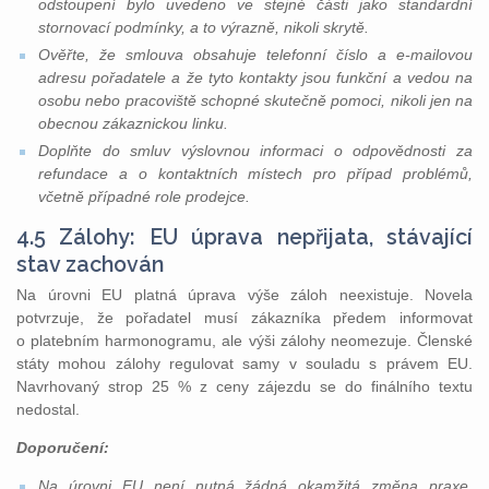
odstoupení bylo uvedeno ve stejné části jako standardní
stornovací podmínky, a to výrazně, nikoli skrytě.
Ověřte, že smlouva obsahuje telefonní číslo a e-mailovou
adresu pořadatele a že tyto kontakty jsou funkční a vedou na
osobu nebo pracoviště schopné skutečně pomoci, nikoli jen na
obecnou zákaznickou linku.
Doplňte do smluv výslovnou informaci o odpovědnosti za
refundace a o kontaktních místech pro případ problémů,
včetně případné role prodejce.
4.5 Zálohy: EU úprava nepřijata, stávající
stav zachován
Na úrovni EU platná úprava výše záloh neexistuje. Novela
potvrzuje, že pořadatel musí zákazníka předem informovat
o platebním harmonogramu, ale výši zálohy neomezuje. Členské
státy mohou zálohy regulovat samy v souladu s právem EU.
Navrhovaný strop 25 % z ceny zájezdu se do finálního textu
nedostal.
Doporučení:
Na úrovni EU není nutná žádná okamžitá změna praxe.