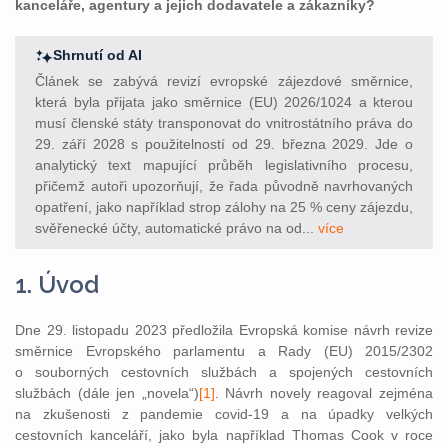
kanceláře, agentury a jejich dodavatele a zákazníky?
Shrnutí od AI
Článek se zabývá revizí evropské zájezdové směrnice,
která byla přijata jako směrnice (EU) 2026/1024 a kterou
musí členské státy transponovat do vnitrostátního práva do
29. září 2028 s použitelností od 29. března 2029. Jde o
analytický text mapující průběh legislativního procesu,
přičemž autoři upozorňují, že řada původně navrhovaných
opatření, jako například strop zálohy na 25 % ceny zájezdu,
svěřenecké účty, automatické právo na od...
více
1. Úvod
Dne 29. listopadu 2023 předložila Evropská komise návrh revize
směrnice Evropského parlamentu a Rady (EU) 2015/2302
o souborných cestovních službách a spojených cestovních
službách (dále jen „novela“)
[1]
. Návrh novely reagoval zejména
na zkušenosti z pandemie covid-19 a na úpadky velkých
cestovních kanceláří, jako byla například Thomas Cook v roce