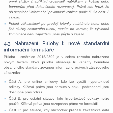
první služby (například cross-sell nabídkám v košíku nebo
bannerům před dokončením rezervace). Právě zde hrozí, že
při nesplnění informační povinnosti vznikne podle čl. 5a odst. 2
zájezd.
Pokud zákazníkovi po prodeji letenky nabídnete hotel nebo
jiné služby cestovního ruchu, musíte ho varovat, že výsledná
kombinace není zájezdem, jinak půjde o zájezd.
4.3 Nahrazení Přílohy I: nové standardní
informační formuláře
Příloha I směrnice 2015/2302 je v celém rozsahu nahrazena
novým textem. Nová příloha obsahuje tři varianty formuláře
obsahujícího standardizovanou informaci o právech zájezdového
zákazníka:
Část A: pro online smlouvy, kde lze využít hypertextové
odkazy. Klíčová práva jsou shrnuta v boxu, podrobnosti jsou
dostupné přes odkaz.
Část B: pro ostatní situace, kde hypertextové odkazy nelze
použít. Klíčová práva jsou rozepsána přímo ve formuláři.
Část C: pro situace, kdy obchodník přenáší zákaznická data