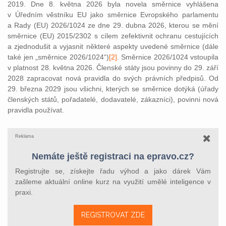
2019. Dne 8. května 2026 byla novela směrnice vyhlášena
v Úředním věstníku EU jako směrnice Evropského parlamentu
a Rady (EU) 2026/1024 ze dne 29. dubna 2026, kterou se mění
směrnice (EU) 2015/2302 s cílem zefektivnit ochranu cestujících
a zjednodušit a vyjasnit některé aspekty uvedené směrnice (dále
také jen „směrnice 2026/1024“)
[2]
. Směrnice 2026/1024 vstoupila
v platnost 28. května 2026. Členské státy jsou povinny do 29. září
2028 zapracovat nová pravidla do svých právních předpisů. Od
29. března 2029 jsou všichni, kterých se směrnice dotýká (úřady
členských států, pořadatelé, dodavatelé, zákazníci), povinni nová
pravidla používat.
Reklama
Nemáte ještě registraci na epravo.cz?
Registrujte se, získejte řadu výhod a jako dárek Vám
zašleme aktuální online kurz na využití umělé inteligence v
praxi.
REGISTROVAT ZDE