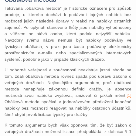
Takzvaná „obálková metoda“ je historické označení pro způsob
prodeje, u kterého dochází k podávání tajných nabídek bez
možnosti jejich následné úpravy v reakci na nabídky ostatních
zájemců. Po uplynutí stanovené lhůty jsou nabídky vyhodnoceny
a vítězem se stává osoba, která podala nejvyšší nabídku.
Navzdory svému názvu nemusí být nabídky podávány ve
fyzických obálkách; v praxi jsou často podávány elektronicky
prostřednictvím e-mailu nebo specializovaných internetových
systémů, podobně jako v případě klasických dražeb.
U odborné veřejnosti v současnosti neexistuje jasná shoda na
tom, zdali obálková metoda rovněž spadá pod úpravu zákona o
veřejných dražbách. Nejčastějším argumentem, proč obálková
metoda nenaplňuje zákonnou definici dražby, je absence
možnosti svou nabídku zvyšovat, snižovat či jakkoli měnit.
[1]
Obálková metoda spočívá v jednorázovém předložení konečné
nabídky bez možnosti reagovat na nabídky ostatních účastníků,
čímž chybí prvek licitace typický pro dražby.
K tomuto argumentu bych však oponoval tím, že byť zákon o
veřejných dražbách možnost licitace předpokládá, z definice § 1