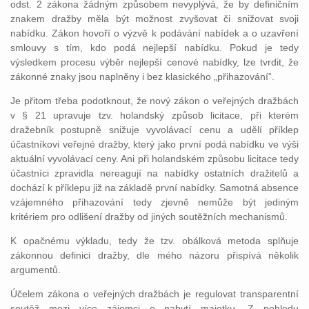
odst. 2 zákona žádným způsobem nevyplývá, že by definičním
znakem dražby měla být možnost zvyšovat či snižovat svoji
nabídku. Zákon hovoří o výzvě k podávání nabídek a o uzavření
smlouvy s tím, kdo podá nejlepší nabídku. Pokud je tedy
výsledkem procesu výběr nejlepší cenové nabídky, lze tvrdit, že
zákonné znaky jsou naplněny i bez klasického „přihazování“.
Je přitom třeba podotknout, že nový zákon o veřejných dražbách
v § 21 upravuje tzv. holandský způsob licitace, při kterém
dražebník postupně snižuje vyvolávací cenu a udělí příklep
účastníkovi veřejné dražby, který jako první podá nabídku ve výši
aktuální vyvolávací ceny. Ani při holandském způsobu licitace tedy
účastníci zpravidla nereagují na nabídky ostatních dražitelů a
dochází k příklepu již na základě první nabídky. Samotná absence
vzájemného přihazování tedy zjevně nemůže být jediným
kritériem pro odlišení dražby od jiných soutěžních mechanismů.
K opačnému výkladu, tedy že tzv. obálková metoda splňuje
zákonnou definici dražby, dle mého názoru přispívá několik
argumentů.
Účelem zákona o veřejných dražbách je regulovat transparentní
soutěž mezi více zájemci o nabytí majetku. Z pohledu