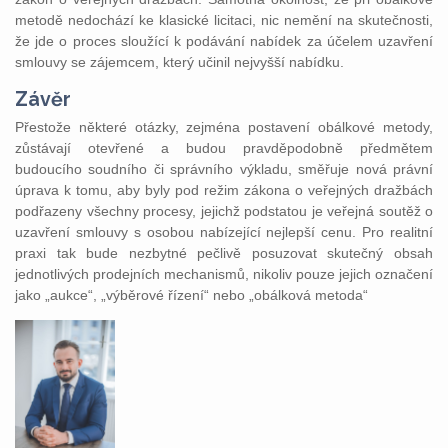
metodě nedochází ke klasické licitaci, nic nemění na skutečnosti,
že jde o proces sloužící k podávání nabídek za účelem uzavření
smlouvy se zájemcem, který učinil nejvyšší nabídku.
Závěr
Přestože některé otázky, zejména postavení obálkové metody,
zůstávají otevřené a budou pravděpodobně předmětem
budoucího soudního či správního výkladu, směřuje nová právní
úprava k tomu, aby byly pod režim zákona o veřejných dražbách
podřazeny všechny procesy, jejichž podstatou je veřejná soutěž o
uzavření smlouvy s osobou nabízející nejlepší cenu. Pro realitní
praxi tak bude nezbytné pečlivě posuzovat skutečný obsah
jednotlivých prodejních mechanismů, nikoliv pouze jejich označení
jako „aukce“, „výběrové řízení“ nebo „obálková metoda“