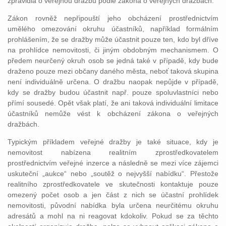
zpravidla o veřejnou dražbu podle zákona o veřejných dražbách.
Zákon rovněž nepřipouští jeho obcházení prostřednictvím
umělého omezování okruhu účastníků, například formálním
prohlášením, že se dražby může účastnit pouze ten, kdo byl dříve
na prohlídce nemovitosti, či jiným obdobným mechanismem. O
předem neurčený okruh osob se jedná také v případě, kdy bude
draženo pouze mezi občany daného města, neboť taková skupina
není individuálně určena. O dražbu naopak nepůjde v případě,
kdy se dražby budou účastnit např. pouze spoluvlastníci nebo
přímí sousedé. Opět však platí, že ani taková individuální limitace
účastníků nemůže vést k obcházení zákona o veřejných
dražbách.
Typickým příkladem veřejné dražby je také situace, kdy je
nemovitost nabízena realitním zprostředkovatelem
prostřednictvím veřejné inzerce a následně se mezi více zájemci
uskuteční „aukce“ nebo „soutěž o nejvyšší nabídku“. Přestože
realitního zprostředkovatele ve skutečnosti kontaktuje pouze
omezený počet osob a jen část z nich se účastní prohlídek
nemovitosti, původní nabídka byla určena neurčitému okruhu
adresátů a mohl na ni reagovat kdokoliv. Pokud se za těchto