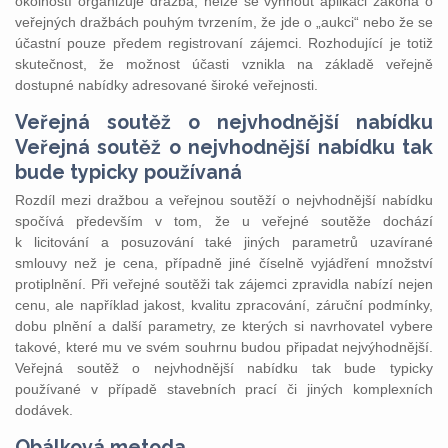
okolností organizuje dražba, nelze se vyhnout aplikaci zákona o
veřejných dražbách pouhým tvrzením, že jde o „aukci“ nebo že se
účastní pouze předem registrovaní zájemci. Rozhodující je totiž
skutečnost, že možnost účasti vznikla na základě veřejně
dostupné nabídky adresované široké veřejnosti.
Veřejná soutěž o nejvhodnější nabídku
Veřejná soutěž o nejvhodnější nabídku tak
bude typicky používaná
Rozdíl mezi dražbou a veřejnou soutěží o nejvhodnější nabídku
spočívá především v tom, že u veřejné soutěže dochází
k licitování a posuzování také jiných parametrů uzavírané
smlouvy než je cena, případně jiné číselně vyjádření množství
protiplnění. Při veřejné soutěži tak zájemci zpravidla nabízí nejen
cenu, ale například jakost, kvalitu zpracování, záruční podmínky,
dobu plnění a další parametry, ze kterých si navrhovatel vybere
takové, které mu ve svém souhrnu budou připadat nejvýhodnější.
Veřejná soutěž o nejvhodnější nabídku tak bude typicky
používané v případě stavebních prací či jiných komplexních
dodávek.
Obálková metoda