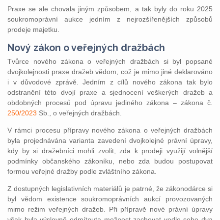
Praxe se ale chovala jiným způsobem, a tak byly do roku 2025
soukromoprávní aukce jedním z nejrozšířenějších způsobů
prodeje majetku.
Nový zákon o veřejných dražbách
Tvůrce nového zákona o veřejných dražbách si byl popsané
dvojkolejnosti praxe dražeb vědom, což je mimo jiné deklarováno
i v důvodové zprávě. Jedním z cílů nového zákona tak bylo
odstranění této dvojí praxe a sjednocení veškerých dražeb a
obdobných procesů pod úpravu jediného zákona – zákona č.
250/2023
Sb., o veřejných dražbách.
V rámci procesu přípravy nového zákona o veřejných dražbách
byla projednávána varianta zavedení dvojkolejné právní úpravy,
kdy by si dražebníci mohli zvolit, zda k prodeji využijí volnější
podmínky občanského zákoníku, nebo zda budou postupovat
formou veřejné dražby podle zvláštního zákona.
Z dostupných legislativních materiálů je patrné, že zákonodárce si
byl vědom existence soukromoprávních aukcí provozovaných
mimo režim veřejných dražeb. Při přípravě nové právní úpravy
však byla výslovně odmítnuta možnost zachovat vedle sebe dva