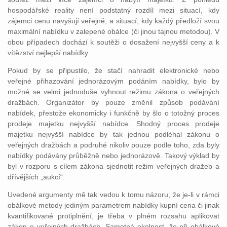
hospodářské reality není podstatný rozdíl mezi situací, kdy
zájemci cenu navyšují veřejně, a situací, kdy každý předloží svou
maximální nabídku v zalepené obálce (či jinou tajnou metodou). V
obou případech dochází k soutěži o dosažení nejvyšší ceny a k
vítězství nejlepší nabídky.
Pokud by se připustilo, že stačí nahradit elektronické nebo
veřejné přihazování jednorázovým podáním nabídky, bylo by
možné se velmi jednoduše vyhnout režimu zákona o veřejných
dražbách. Organizátor by pouze změnil způsob podávání
nabídek, přestože ekonomicky i funkčně by šlo o totožný proces
prodeje majetku nejvyšší nabídce. Shodný proces prodeje
majetku nejvyšší nabídce by tak jednou podléhal zákonu o
veřejných dražbách a podruhé nikoliv pouze podle toho, zda byly
nabídky podávány průběžně nebo jednorázově. Takový výklad by
byl v rozporu s cílem zákona sjednotit režim veřejných dražeb a
dřívějších „aukcí“.
Uvedené argumenty mě tak vedou k tomu názoru, že je-li v rámci
obálkové metody jediným parametrem nabídky kupní cena či jinak
kvantifikované protiplnění, je třeba v plném rozsahu aplikovat
zákon o veřejných dražbách. Samotná okolnost, že při obálkové