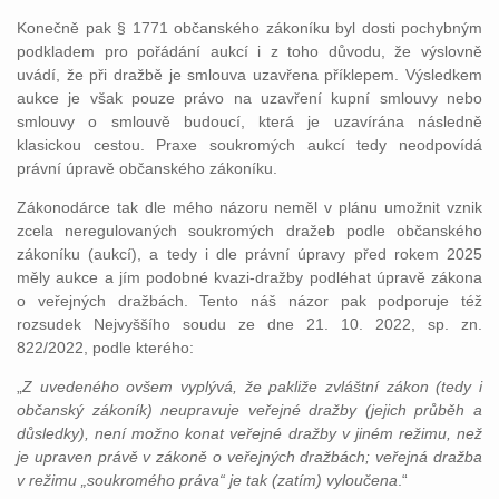
Konečně pak § 1771 občanského zákoníku byl dosti pochybným
podkladem pro pořádání aukcí i z toho důvodu, že výslovně
uvádí, že při dražbě je smlouva uzavřena příklepem. Výsledkem
aukce je však pouze právo na uzavření kupní smlouvy nebo
smlouvy o smlouvě budoucí, která je uzavírána následně
klasickou cestou. Praxe soukromých aukcí tedy neodpovídá
právní úpravě občanského zákoníku.
Zákonodárce tak dle mého názoru neměl v plánu umožnit vznik
zcela neregulovaných soukromých dražeb podle občanského
zákoníku (aukcí), a tedy i dle právní úpravy před rokem 2025
měly aukce a jím podobné kvazi-dražby podléhat úpravě zákona
o veřejných dražbách. Tento náš názor pak podporuje též
rozsudek Nejvyššího soudu ze dne 21. 10. 2022, sp. zn.
822/2022, podle kterého:
„
Z uvedeného ovšem vyplývá, že pakliže zvláštní zákon (tedy i
občanský zákoník) neupravuje veřejné dražby (jejich průběh a
důsledky), není možno konat veřejné dražby v jiném režimu, než
je upraven právě v zákoně o veřejných dražbách; veřejná dražba
v režimu „soukromého práva“ je tak (zatím) vyloučena
.“