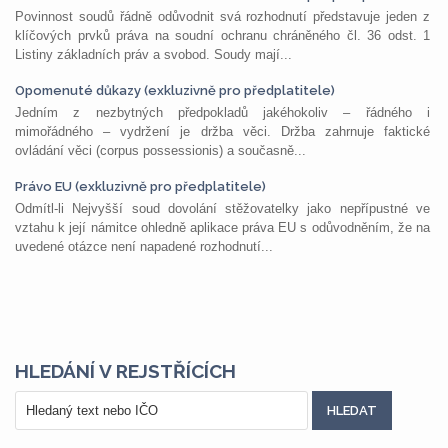
Povinnost soudů řádně odůvodnit svá rozhodnutí představuje jeden z
klíčových prvků práva na soudní ochranu chráněného čl. 36 odst. 1
Listiny základních práv a svobod. Soudy mají...
Opomenuté důkazy (exkluzivně pro předplatitele)
Jedním z nezbytných předpokladů jakéhokoliv – řádného i
mimořádného – vydržení je držba věci. Držba zahrnuje faktické
ovládání věci (corpus possessionis) a současně...
Právo EU (exkluzivně pro předplatitele)
Odmítl-li Nejvyšší soud dovolání stěžovatelky jako nepřípustné ve
vztahu k její námitce ohledně aplikace práva EU s odůvodněním, že na
uvedené otázce není napadené rozhodnutí...
HLEDÁNÍ V REJSTŘÍCÍCH