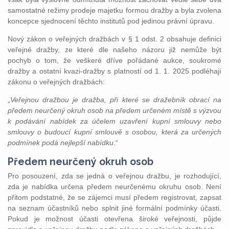
samostatné režimy prodeje majetku formou dražby a byla zvolena
koncepce sjednocení těchto institutů pod jedinou právní úpravu.
Nový zákon o veřejných dražbách v § 1 odst. 2 obsahuje definici
veřejné dražby, ze které dle našeho názoru již nemůže být
pochyb o tom, že veškeré dříve pořádané aukce, soukromé
dražby a ostatní kvazi-dražby s platností od 1. 1. 2025 podléhají
zákonu o veřejných dražbách:
„
Veřejnou dražbou je dražba, při které se dražebník obrací na
předem neurčený okruh osob na předem určeném místě s výzvou
k podávání nabídek za účelem uzavření kupní smlouvy nebo
smlouvy o budoucí kupní smlouvě s osobou, která za určených
podmínek podá nejlepší nabídku
.“
Předem neurčený okruh osob
Pro posouzení, zda se jedná o veřejnou dražbu, je rozhodující,
zda je nabídka určena předem neurčenému okruhu osob. Není
přitom podstatné, že se zájemci musí předem registrovat, zapsat
na seznam účastníků nebo splnit jiné formální podmínky účasti.
Pokud je možnost účasti otevřena široké veřejnosti, půjde