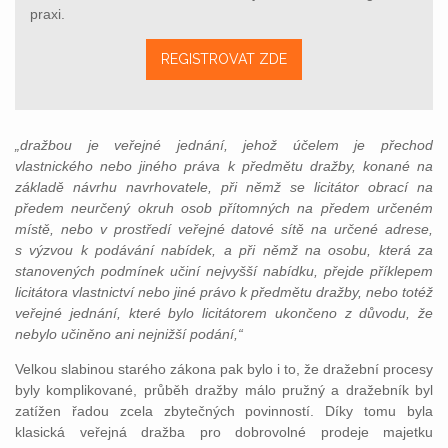
praxi.
REGISTROVAT ZDE
„dražbou je veřejné jednání, jehož účelem je přechod
vlastnického nebo jiného práva k předmětu dražby, konané na
základě návrhu navrhovatele, při němž se licitátor obrací na
předem neurčený okruh osob přítomných na předem určeném
místě, nebo v prostředí veřejné datové sítě na určené adrese,
s výzvou k podávání nabídek, a při němž na osobu, která za
stanovených podmínek učiní nejvyšší nabídku, přejde příklepem
licitátora vlastnictví nebo jiné právo k předmětu dražby, nebo totéž
veřejné jednání, které bylo licitátorem ukončeno z důvodu, že
nebylo učiněno ani nejnižší podání,“
Velkou slabinou starého zákona pak bylo i to, že dražební procesy
byly komplikované, průběh dražby málo pružný a dražebník byl
zatížen řadou zcela zbytečných povinností. Díky tomu byla
klasická veřejná dražba pro dobrovolné prodeje majetku