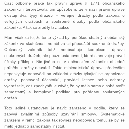
Část odborné praxe tak právní úpravu § 1771 občanského
zákoníku interpretovala tím způsobem, že v naší právní úpravě
existují dva typy dražeb – veřejné dražby podle zákona o
veřejných dražbách a soukromé dražby podle občanského
zákoníku. A tak se zrodily tzv. aukce.
Mám však za to, že tento výklad byl poněkud chatrný a občanský
zákoník ve skutečnosti neměl za cíl připouštět soukromé dražby.
Občanský zákoník totiž neobsahuje komplexní úpravu
soukromých dražeb, ale pouze ustanovení, které stanovuje právní
účinky příklepu. Nic jiného se v občanském zákoníku ohledně
průběhu dražby neuvádí. Takto minimalistická úprava především
neposkytuje odpovědi na základní otázky týkající se organizace
dražby, postavení účastníků, pravidel licitace nebo ochrany
vydražitele, což zpochybňuje závěr, že by měla sama o sobě tvořit
samostatný a komplexní podklad pro pořádání soukromých
dražeb.
Toto jediné ustanovení je navíc zařazeno v oddíle, který se
zabývá zvláštními způsoby uzavírání smlouvy. Systematické
zařazení v rámci zákona tak rovněž neodpovídá tomu, že by se
mělo jednat o samostatný institut.