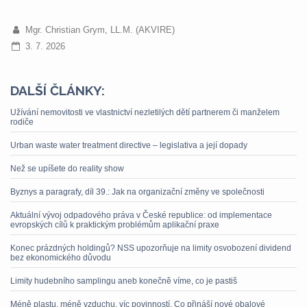
Mgr. Christian Grym, LL.M. (AKVIRE)
3. 7. 2026
DALŠÍ ČLÁNKY:
Užívání nemovitosti ve vlastnictví nezletilých dětí partnerem či manželem
rodiče
Urban waste water treatment directive – legislativa a její dopady
Než se upíšete do reality show
Byznys a paragrafy, díl 39.: Jak na organizační změny ve společnosti
Aktuální vývoj odpadového práva v České republice: od implementace
evropských cílů k praktickým problémům aplikační praxe
Konec prázdných holdingů? NSS upozorňuje na limity osvobození dividend
bez ekonomického důvodu
Limity hudebního samplingu aneb konečně víme, co je pastiš
Méně plastu, méně vzduchu, víc povinností. Co přináší nové obalové