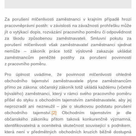
Za porušení mlčenlivosti zaměstnanci v krajním případě hrozí
pracovněprávní postih: v závislosti na závažnosti prohřešku může
jít o vytýkací dopis, rozvázání pracovního poměru či odpovědnost
za škodu způsobenou zaměstnavateli. Smluvní pokutu za
porušení mlčenlivosti však zaměstnavatel zaměstnanci sjednat
nemůže – zákoník práce totiž výslovně zakazuje ukládat
zaměstnancům peněžité postihy za porušení povinností
z pracovního poměru.
Pro úplnost uvádíme, že povinnost mlčenlivosti ohledně
obchodního tajemství zaměstnavatele plyne zaměstnancům
přímo ze zákona: občanský zákoník totiž ukládá každému (včetně
bývalého) zaměstnanci, který v rámci svého pracovního poměru
přišel do styku s obchodním tajemstvím zaměstnavatele, aby jej
neprozradil ani nezneužil – jde o skutkovou podstatu porušení
obchodního tajemství.
[2]
Obchodním tajemstvím je dle
občanského zákoníku přitom taková konkurenčně významná,
identifikovatelná a ocenitelná skutečnost související s podnikem,
která není v předmětných obchodních kruzích běžně dostupná