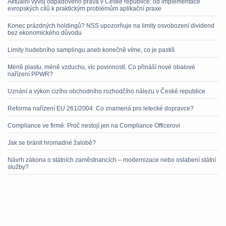
Aktuální vývoj odpadového práva v České republice: od implementace
evropských cílů k praktickým problémům aplikační praxe
Konec prázdných holdingů? NSS upozorňuje na limity osvobození dividend
bez ekonomického důvodu
Limity hudebního samplingu aneb konečně víme, co je pastiš
Méně plastu, méně vzduchu, víc povinností. Co přináší nové obalové
nařízení PPWR?
Uznání a výkon cizího obchodního rozhodčího nálezu v České republice
Reforma nařízení EU 261/2004: Co znamená pro letecké dopravce?
Compliance ve firmě: Proč nestojí jen na Compliance Officerovi
Jak se bránit hromadné žalobě?
Návrh zákona o státních zaměstnancích – modernizace nebo oslabení státní
služby?