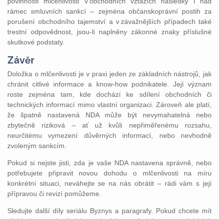
povinnosti mlčenlivosti v obchodních vztazích následky i nad
rámec smluvních sankcí – zejména občanskoprávní postih za
porušení obchodního tajemství a v závažnějších případech také
trestní odpovědnost, jsou‑li naplněny zákonné znaky příslušné
skutkové podstaty.
Závěr
Doložka o mlčenlivosti je v praxi jeden ze základních nástrojů, jak
chránit citlivé informace a know‑how podnikatele. Její význam
roste zejména tam, kde dochází ke sdílení obchodních či
technických informací mimo vlastní organizaci. Zároveň ale platí,
že špatně nastavená NDA může být nevymahatelná nebo
zbytečně riziková – ať už kvůli nepřiměřenému rozsahu,
neurčitému vymezení důvěrných informací, nebo nevhodně
zvoleným sankcím.
Pokud si nejste jisti, zda je vaše NDA nastavena správně, nebo
potřebujete připravit novou dohodu o mlčenlivosti na míru
konkrétní situaci, neváhejte se na nás obrátit – rádi vám s její
přípravou či revizí pomůžeme.
Sledujte další díly seriálu Byznys a paragrafy. Pokud chcete mít