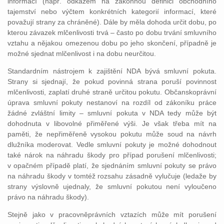
informací (např. odkazem na zákonnou definici obchodního
tajemství nebo výčtem konkrétních kategorií informací, které
považují strany za chráněné). Dále by měla dohoda určit dobu, po
kterou závazek mlčenlivosti trvá – často po dobu trvání smluvního
vztahu a nějakou omezenou dobu po jeho skončení, případně je
možné sjednat mlčenlivost i na dobu neurčitou.
Standardním nástrojem k zajištění NDA bývá smluvní pokuta.
Strany si sjednají, že pokud povinná strana poruší povinnost
mlčenlivosti, zaplatí druhé straně určitou pokutu. Občanskoprávní
úprava smluvní pokuty nestanoví na rozdíl od zákoníku práce
žádné zvláštní limity – smluvní pokuta v NDA tedy může být
dohodnuta v libovolné přiměřené výši. Je však třeba mít na
paměti, že nepřiměřeně vysokou pokutu může soud na návrh
dlužníka moderovat. Vedle smluvní pokuty je možné dohodnout
také nárok na náhradu škody pro případ porušení mlčenlivosti;
v opačném případě platí, že sjednáním smluvní pokuty se právo
na náhradu škody v tomtéž rozsahu zásadně vylučuje (ledaže by
strany výslovně ujednaly, že smluvní pokutou není vyloučeno
právo na náhradu škody).
Stejně jako v pracovněprávních vztazích může mít porušení