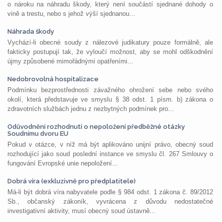
o nároku na náhradu škody, který není součástí sjednané dohody o
vině a trestu, nebo s jehož výší sjednanou...
Náhrada škody
Vychází-li obecné soudy z nálezové judikatury pouze formálně, ale
fakticky postupují tak, že vyloučí možnost, aby se mohl odškodnění
újmy způsobené mimořádnými opatřeními...
Nedobrovolná hospitalizace
Podmínku bezprostřednosti závažného ohrožení sebe nebo svého
okolí, která představuje ve smyslu § 38 odst. 1 písm. b) zákona o
zdravotních službách jednu z nezbytných podmínek pro...
Odůvodnění rozhodnutí o nepoložení předběžné otázky
Soudnímu dvoru EU
Pokud v otázce, v níž má být aplikováno unijní právo, obecný soud
rozhodující jako soud poslední instance ve smyslu čl. 267 Smlouvy o
fungování Evropské unie nepoložení...
Dobrá víra (exkluzivně pro předplatitele)
Má-li být dobrá víra nabyvatele podle § 984 odst. 1 zákona č. 89/2012
Sb., občanský zákoník, vyvrácena z důvodu nedostatečné
investigativní aktivity, musí obecný soud ústavně...