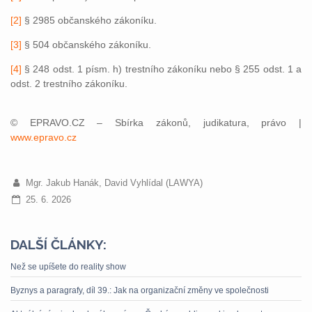
[2]
§ 2985 občanského zákoníku.
[3]
§ 504 občanského zákoníku.
[4]
§ 248 odst. 1 písm. h) trestního zákoníku nebo § 255 odst. 1 a
odst. 2 trestního zákoníku.
© EPRAVO.CZ – Sbírka zákonů, judikatura, právo |
www.epravo.cz
Mgr. Jakub Hanák, David Vyhlídal (LAWYA)
25. 6. 2026
DALŠÍ ČLÁNKY:
Než se upíšete do reality show
Byznys a paragrafy, díl 39.: Jak na organizační změny ve společnosti