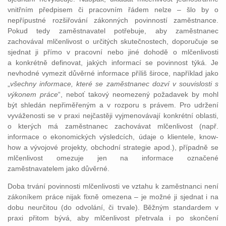
vnitřním předpisem či pracovním řádem nelze – šlo by o
nepřípustné rozšiřování zákonných povinností zaměstnance.
Pokud tedy zaměstnavatel potřebuje, aby zaměstnanec
zachovával mlčenlivost o určitých skutečnostech, doporučuje se
sjednat ji přímo v pracovní nebo jiné dohodě o mlčenlivosti
a konkrétně definovat, jakých informací se povinnost týká. Je
nevhodné vymezit důvěrné informace příliš široce, například jako
„
všechny informace, které se zaměstnanec dozví v souvislosti s
výkonem práce
“, neboť takový neomezený požadavek by mohl
být shledán nepřiměřeným a v rozporu s právem. Pro udržení
vyváženosti se v praxi nejčastěji vyjmenovávají konkrétní oblasti,
o kterých má zaměstnanec zachovávat mlčenlivost (např.
informace o ekonomických výsledcích, údaje o klientele, know-
how a vývojové projekty, obchodní strategie apod.), případně se
mlčenlivost omezuje jen na informace označené
zaměstnavatelem jako důvěrné.
Doba trvání povinnosti mlčenlivosti ve vztahu k zaměstnanci není
zákoníkem práce nijak fixně omezena – je možné ji sjednat i na
dobu neurčitou (do odvolání, či trvale). Běžným standardem v
praxi přitom bývá, aby mlčenlivost přetrvala i po skončení