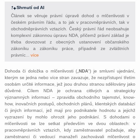
Shrnutí od AI
Článek se věnuje právní úpravě dohod o mlčenlivosti v
českém právním řádu, a to jak v pracovněprávních, tak v
obchodněprávních vztazích. Český právní řád neobsahuje
komplexní zákonnou úpravu NDA, přičemž právní základ je
třeba dovozovat z obecných ustanovení občanského
zákoníku a zákoníku práce, případně ze zvláštních
právníc...
více
Dohoda či doložka o mlčenlivosti („
NDA
“) je smluvní ujednání,
kterým se jedna nebo více stran zavazuje, že nezpřístupní třetím
osobám určité informace, jež jsou druhou stranou sdělovány jako
důvěrné. Cílem NDA je ochrana citlivých a strategicky
významných informací – zpravidla obchodního tajemství, know-
how, inovačních postupů, obchodních plánů, klientských databází
či jiných informací, jež mají pro podnikatele hodnotu a jejichž
vyzrazení by mohlo ohrozit jeho podnikání. S dohodami o
mlčenlivosti se lze setkat především ve dvou oblastech: v
pracovněprávních vztazích, kdy zaměstnavatel požaduje, aby
zaměstnanci či vedoucí manažeři zachovávali mlčenlivost o