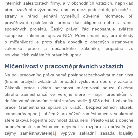
interních záležitostech firmy, a v obchodních vztazích, například
před uzavřením významných smluv mezi podnikateli, při nichž si
strany v rámci jednání vyměňují důvěrné informace, při
prověřování společnosti formou due diligence nebo v rámci
společných projektů. Český právní řád neobsahuje zvláštní
komplexní zákonnou úpravu NDA. Právní mantinely pro dohody
o mlčenlivosti je proto třeba dovodit z obecných ustanovení
zákoníku práce a občanského zákoníku, případně ze
souvisejících zvláštních právních úprav.
Mlčenlivost v pracovněprávních vztazích
Na poli pracovního práva nemá povinnost zachovávat mlčenlivost
(kromě určitých zvláštních případů) výslovnou oporu v zákoně.
Zákoník práce ukládá povinnost mlčenlivosti pouze úzkému
okruhu zaměstnanců ve veřejné sféře – např. úředníkům či
dalším zaměstnancům státní správy podle § 303 odst. 1 zákoníku
práce (zaměstnanci správních úřadů, bezpečnostních složek,
samospráv apod.), přičemž pro běžné zaměstnance v soukromé
sféře taková kogentní povinnost dána není. Přesto však z obecné
odpovědnosti zaměstnance nejednat v rozporu s oprávněnými
zájmy zaměstnavatele
[1]
vyplývá základní zásada loajality