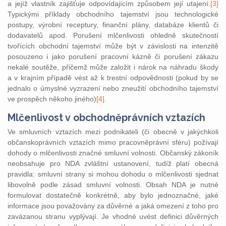
a jejíž vlastník zajišťuje odpovídajícím způsobem její utajení.
[3]
Typickými příklady obchodního tajemství jsou technologické
postupy, výrobní receptury, finanční plány, databáze klientů či
dodavatelů apod. Porušení mlčenlivosti ohledně skutečností
tvořících obchodní tajemství může být v závislosti na intenzitě
posouzeno i jako porušení pracovní kázně či porušení zákazu
nekalé soutěže, přičemž může založit i nárok na náhradu škody
a v krajním případě vést až k trestní odpovědnosti (pokud by se
jednalo o úmyslné vyzrazení nebo zneužití obchodního tajemství
ve prospěch někoho jiného)
[4]
.
Mlčenlivost v obchodněprávních vztazích
Ve smluvních vztazích mezi podnikateli (či obecně v jakýchkoli
občanskoprávních vztazích mimo pracovněprávní sféru) požívají
dohody o mlčenlivosti značné smluvní volnosti. Občanský zákoník
neobsahuje pro NDA zvláštní ustanovení, tudíž platí obecná
pravidla: smluvní strany si mohou dohodu o mlčenlivosti sjednat
libovolně podle zásad smluvní volnosti. Obsah NDA je nutné
formulovat dostatečně konkrétně, aby bylo jednoznačné, jaké
informace jsou považovány za důvěrné a jaká omezení z toho pro
zavázanou stranu vyplývají. Je vhodné uvést definici důvěrných