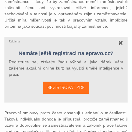
zaměstnance – tedy, že by zaměstnanec neměl zaměstnavateli
způsobit újmu ani vyzrazovat citlivé informace, jejichž
zachovávání v tajnosti je v oprávněném zájmu zaměstnavatele.
Určitá míra mlčenlivosti je tak v pracovním vztahu implicitně
přítomna jako součást povinnosti loajality zaměstnance.
Reklama
Nemáte ještě registraci na epravo.cz?
Registrujte se, získejte řadu výhod a jako dárek Vám
zašleme aktuální online kurz na využití umělé inteligence v
praxi.
REGISTROVAT ZDE
Pracovní smlouvy proto často obsahují ujednání o mlčenlivosti.
Taková individuální dohoda je přípustná, protože zaměstnanec ji
uzavírá dobrovolně se zaměstnavatelem a zákoník práce takové
ujednání nevylučuje. Naopak, ukládat mlčenlivost jednostranně