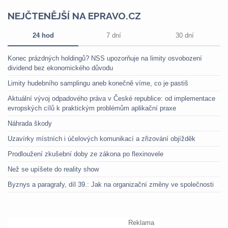
NEJČTENĚJŠÍ NA EPRAVO.CZ
24 hod
7 dní
30 dní
Konec prázdných holdingů? NSS upozorňuje na limity osvobození
dividend bez ekonomického důvodu
Limity hudebního samplingu aneb konečně víme, co je pastiš
Aktuální vývoj odpadového práva v České republice: od implementace
evropských cílů k praktickým problémům aplikační praxe
Náhrada škody
Uzavírky místních i účelových komunikací a zřizování objížděk
Prodloužení zkušební doby ze zákona po flexinovele
Než se upíšete do reality show
Byznys a paragrafy, díl 39.: Jak na organizační změny ve společnosti