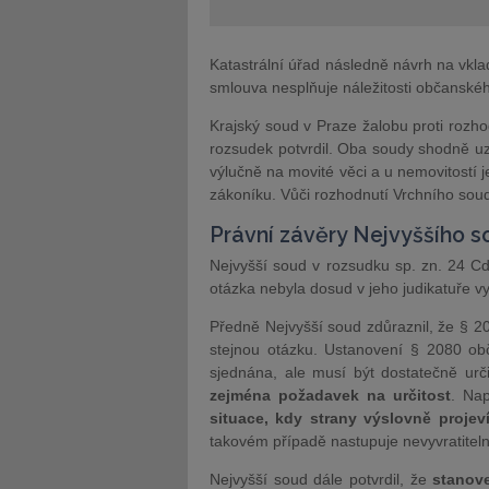
Katastrální úřad následně návrh na vkl
smlouva nesplňuje náležitosti občanské
Krajský soud v Praze žalobu proti rozho
rozsudek potvrdil. Oba soudy shodně uz
výlučně na movité věci a u nemovitostí 
zákoníku. Vůči rozhodnutí Vrchního sou
Právní závěry Nejvyššího 
Nejvyšší soud v rozsudku sp. zn. 24 C
otázka nebyla dosud v jeho judikatuře v
Předně Nejvyšší soud zdůraznil, že § 2
stejnou otázku. Ustanovení § 2080 ob
sjednána, ale musí být dostatečně urč
zejména požadavek na určitost
. Na
situace, kdy strany výslovně projev
takovém případě nastupuje nevyvratitel
Nejvyšší soud dále potvrdil, že
stanove