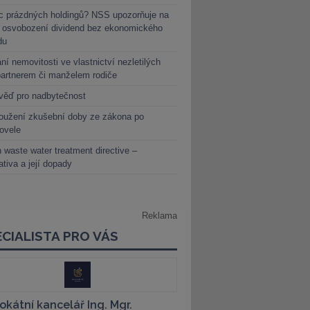
c prázdných holdingů? NSS upozorňuje na
y osvobození dividend bez ekonomického
du
ní nemovitosti ve vlastnictví nezletilých
partnerem či manželem rodiče
věď pro nadbytečnost
oužení zkušební doby ze zákona po
novele
 waste water treatment directive –
lativa a její dopady