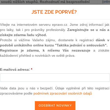
ů i soudů nižších stupňů. Rozhodnutí má bezprostřední
(onli
ou praxi v oblasti převodů nemovitostí, neboť
2
JSTE ZDE POPRVÉ?
tu ohledně vkladové způsobilosti kupních smluv bez
Prakt
smluv
Vítejte na internetovém serveru epravo.cz. Jsme zdroj informací jak
0
pro laiky, tak i pro právníky profesionály.
Zaregistrujte se u nás a
Prakt
získejte zdarma řadu výhod.
Cdo 81/2026 autoritativně vyřešil dosud spornou otázku,
judik
Protože si vážíme Vašeho zájmu, dostanete k registraci
dárek v
vodu nemovitosti bez určení kupní ceny, a potvrdil, že
podobě unikátního online kurzu "Taktika jednání o smlouvách".
kého zákoníku se prostřednictvím § 2131 občanského
ONL
Registrace je zdarma, k ničemu Vás nezavazuje
a získáte
upi nemovitých věcí. Soud zdůraznil, že stanovení výše
každodenní přehled o novinkách ve světě práva.
Vnos
valor
soud
praxe
E-mailová adresa:
*
Výpo
působem proměnil koncepci kupní smlouvy. Z § 2080
neom
ení kupní ceny není podstatnou náležitostí kupní smlouvy,
čně určitě, je-li ujednán alespoň způsob jejího určení.
Nová 
Vaše data jsou u nás v bezpečí. Údaje vyplněné při této registraci
zákoníku výslovně předvídá situaci, kdy
strany mají vůli
zpracováváme podle
podmínek zpracování osobních údajů
Změn
pní ceny – v takovém případě platí za ujednanou kupní
energ
lný předmět v době uzavření smlouvy a za obdobných
vá
. Podle § 2131 občanského zákoníku se na smlouvu o
Čern