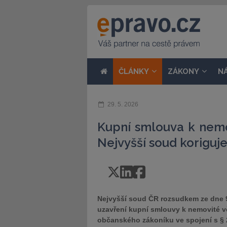
ČLÁNKY
ZÁKONY
N
29. 5. 2026
Kupní smlouva k nemo
Nejvyšší soud koriguje
Nejvyšší soud ČR rozsudkem ze dne 9.
uzavření kupní smlouvy k nemovité vě
občanského zákoníku ve spojení s §