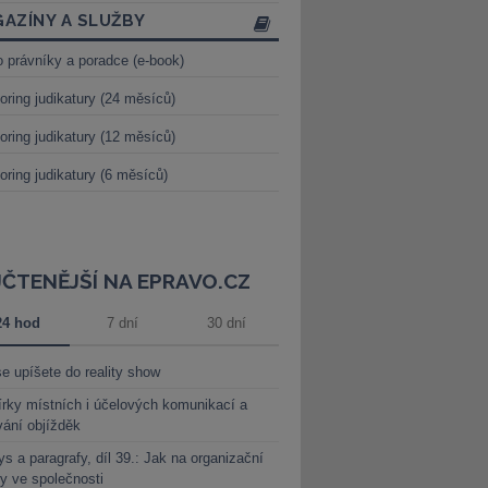
AZÍNY A SLUŽBY
o právníky a poradce (e-book)
oring judikatury (24 měsíců)
oring judikatury (12 měsíců)
oring judikatury (6 měsíců)
JČTENĚJŠÍ NA EPRAVO.CZ
24 hod
7 dní
30 dní
e upíšete do reality show
rky místních i účelových komunikací a
vání objížděk
s a paragrafy, díl 39.: Jak na organizační
y ve společnosti