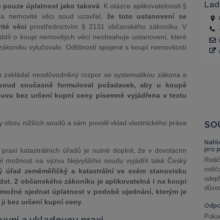
pouze úplatnost jako taková
. K otázce aplikovatelnosti §
a nemovité věci soud uzavřel,
že toto ustanovení se
vité věci
prostřednictvím § 2131 občanského zákoníku. V
díl o koupi nemovitých věcí neobsahuje ustanovení, které
ákoníku vylučovalo. Odlišnosti spojené s koupí nemovitostí
u zakládal neodůvodněný rozpor se systematikou zákona a
 soud současně formuloval požadavek, aby u koupě
louvu bez určení kupní ceny písemně vyjádřena v textu
 obou nižších soudů a sám povolil vklad vlastnického práva
SO
Nahl
pro 
 praxi katastrálních úřadů je nutné doplnit, že v dovolacím
Rodič
ěl možnost na výzvu Nejvyššího soudu vyjádřit také Český
rodič
ý úřad zeměměřičký a katastrální ve svém stanovisku
odepř
odst. 2 občanského zákoníku je aplikovatelná i na koupi
důvod
 možné sjednat úplatnost v podobě ujednání, kterým je
 ji bez určení kupní ceny
.
Odp
Poku