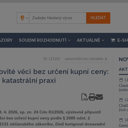
ÁZORY
SOUDNÍ ROZHODNUTÍ
AKTUÁLNĚ
E-S
NO
ID: 121162
upozornění pro uživatele
AKT
vité věci bez určení kupní ceny:
 katastrální praxi
1
Claud
(onli
1
ChatG
živé 
 4. 2026, sp. zn. 24 Cdo 81/2026, výslovně připustil
ci bez určení kupní ceny podle § 2085 odst. 2
1
 2131 občanského zákoníku, čímž korigoval dosavadní
Gemin