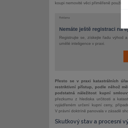
koupi nemovité věci přiměřeně použijí u
Reklama
Nemáte ještě registraci na 
Registrujte se, získejte řadu výhod 
JUDr. Tomáš Nielsen
JUDr. Tom
umělé inteligence v praxi.
Kurzy lektora
Kurzy le
Přesto se v praxi katastrálních úř
restriktivní přístup, podle něhož 
podstatná náležitost kupní smlouv
přezkumu z hlediska určitosti a katast
vyjádřeném určení kupní ceny, případ
V právní doktríně panovala v zásadě sh
Skutkový stav a procesní v