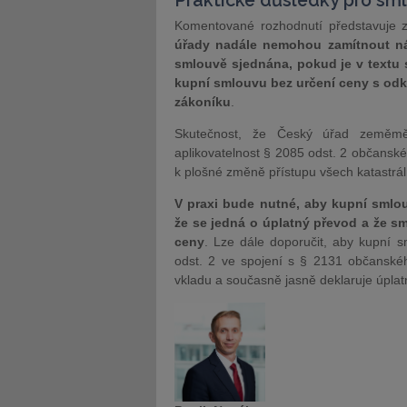
Praktické důsledky pro sml
Komentované rozhodnutí představuje z
úřady nadále nemohou zamítnout ná
smlouvě sjednána, pokud je v textu 
kupní smlouvu bez určení ceny s odk
zákoníku
.
Skutečnost, že Český úřad zeměměři
aplikovatelnost § 2085 odst. 2 občansk
k plošné změně přístupu všech katastrál
V praxi bude nutné, aby kupní smlo
že se jedná o úplatný převod a že sm
ceny
. Lze dále doporučit, aby kupní 
odst. 2 ve spojení s § 2131 občanskéh
vkladu a současně jasně deklaruje úplat