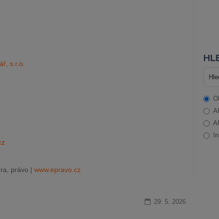
HLE
, s.r.o.
O
A
A
In
cz
ra, právo |
www.epravo.cz
29. 5. 2026