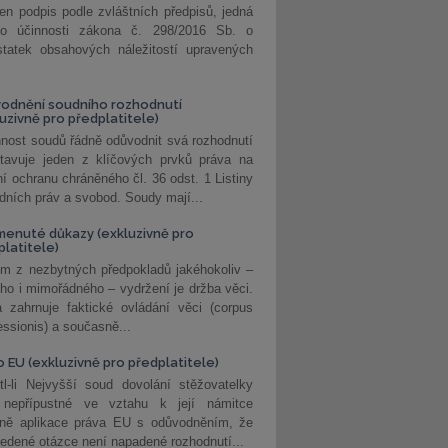
jen podpis podle zvláštních předpisů, jedná
o účinnosti zákona č. 298/2016 Sb. o
statek obsahových náležitostí upravených
odnění soudního rozhodnutí
luzivně pro předplatitele)
nost soudů řádně odůvodnit svá rozhodnutí
stavuje jeden z klíčových prvků práva na
í ochranu chráněného čl. 36 odst. 1 Listiny
dních práv a svobod. Soudy mají...
enuté důkazy (exkluzivně pro
platitele)
m z nezbytných předpokladů jakéhokoliv –
ho i mimořádného – vydržení je držba věci.
 zahrnuje faktické ovládání věci (corpus
ssionis) a současně...
o EU (exkluzivně pro předplatitele)
l-li Nejvyšší soud dovolání stěžovatelky
 nepřípustné ve vztahu k její námitce
dně aplikace práva EU s odůvodněním, že
edené otázce není napadené rozhodnutí...