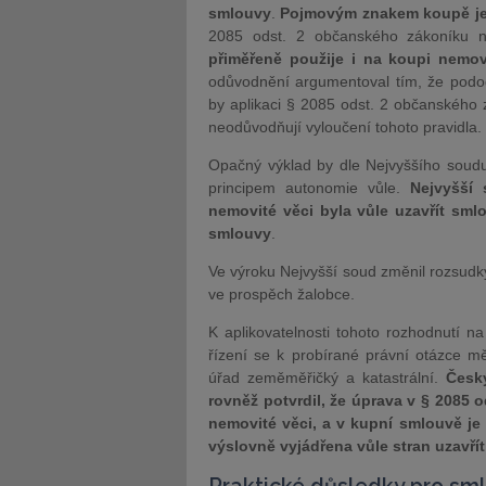
smlouvy
.
Pojmovým znakem koupě je 
2085 odst. 2 občanského zákoníku n
přiměřeně použije i na koupi nemo
odůvodnění argumentoval tím, že podod
by aplikaci § 2085 odst. 2 občanského z
neodůvodňují vyloučení tohoto pravidla.
Opačný výklad by dle Nejvyššího soud
principem autonomie vůle.
Nejvyšší
nemovité věci byla vůle uzavřít sm
smlouvy
.
Ve výroku Nejvyšší soud změnil rozsudky
ve prospěch žalobce.
K aplikovatelnosti tohoto rozhodnutí na
řízení se k probírané právní otázce m
úřad zeměměřičký a katastrální.
Česk
rovněž potvrdil, že úprava v § 2085 
nemovité věci,
a v kupní smlouvě je
výslovně vyjádřena vůle stran uzavřít