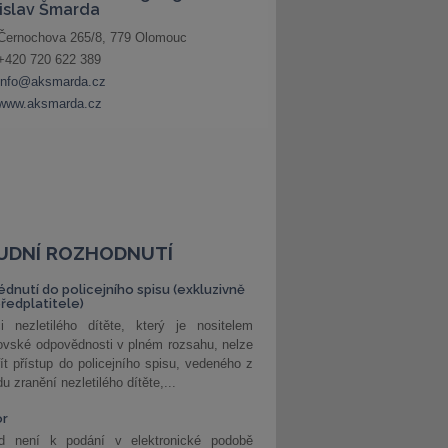
UDNÍ ROZHODNUTÍ
édnutí do policejního spisu (exkluzivně
předplatitele)
i nezletilého dítěte, který je nositelem
ovské odpovědnosti v plném rozsahu, nelze
ít přístup do policejního spisu, vedeného z
u zranění nezletilého dítěte,...
or
d není k podání v elektronické podobě