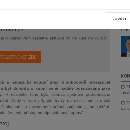
stanovení o koupi movitých věcí.
ZAVŘÍT
epravo.cz?
LEK
a jako dárek Vám zašleme aktuální online kurz na využití
áš Sokol
JUDr. Martin Maisner, Ph.D.,
MCIArb
ktora
Kurzy lektora
REGISTROVAT ZDE
KON
adů a navazující soudní praxi dlouhodobě prosazoval
0
měla být dohoda o kupní ceně nadále posuzována jako
Trest
y
. V důsledku toho byla cenová ujednání podrobována
rální úřady v řadě případů trvaly na explicitním a určitě
0
ně alespoň na bezvadném určení způsobu jejího zjištění.
Daňov
oda, že tento přístup neodpovídá nové úpravě.
ývoj