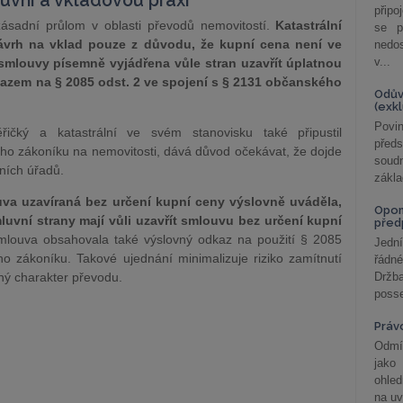
uvní a vkladovou praxi
připo
ásadní průlom v oblasti převodů nemovitostí.
Katastrální
se p
vrh na vklad pouze z důvodu, že kupní cena není ve
nedo
v...
smlouvy písemně vyjádřena vůle stran uzavřít úplatnou
azem na § 2085 odst. 2 ve spojení s § 2131 občanského
Odův
(exk
Povin
čký a katastrální ve svém stanovisku také připustil
před
ého zákoníku na nemovitosti, dává důvod očekávat, že dojde
soudn
ních úřadů.
zákla
uva uzavíraná bez určení kupní ceny výslovně uváděla,
Opom
luvní strany mají vůli uzavřít smlouvu bez určení kupní
před
smlouva obsahovala také výslovný odkaz na použití § 2085
Jední
o zákoníku. Takové ujednání minimalizuje riziko zamítnutí
řádné
ný charakter převodu.
Držba
posse
Práv
Odmít
jako
ohle
na uv