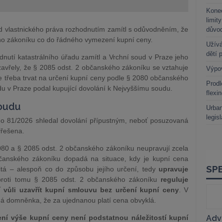
Kone
limit
ad vlastnického práva rozhodnutím zamítl s odůvodněním, že
důvo
ho zákoníku co do řádného vymezení kupní ceny.
Užívá
dětí 
dnutí katastrálního úřadu zamítl a Vrchní soud v Praze jeho
avřely, že § 2085 odst. 2 občanského zákoníku se vztahuje
Výpo
je třeba trvat na určení kupní ceny podle § 2080 občanského
Prodl
du v Praze podal kupující dovolání k Nejvyššímu soudu.
flexi
soudu
Urban
legis
do 81/2026 shledal dovolání přípustným, neboť posuzovaná
yřešena.
080 a § 2085 odst. 2 občanského zákoníku neupravují zcela
čanského zákoníku dopadá na situace, kdy je kupní cena
itá – alespoň co do způsobu jejího určení, tedy
upravuje
proti tomu § 2085 odst. 2 občanského zákoníku
reguluje
í vůli uzavřít kupní smlouvu bez určení kupní ceny
. V
ná domněnka, že za ujednanou platí cena obvyklá.
ní výše kupní ceny není podstatnou náležitostí kupní