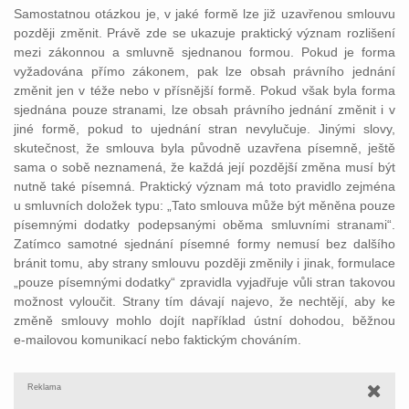
Samostatnou otázkou je, v jaké formě lze již uzavřenou smlouvu
později změnit. Právě zde se ukazuje praktický význam rozlišení
mezi zákonnou a smluvně sjednanou formou. Pokud je forma
vyžadována přímo zákonem, pak lze obsah právního jednání
změnit jen v téže nebo v přísnější formě. Pokud však byla forma
sjednána pouze stranami, lze obsah právního jednání změnit i v
jiné formě, pokud to ujednání stran nevylučuje. Jinými slovy,
skutečnost, že smlouva byla původně uzavřena písemně, ještě
sama o sobě neznamená, že každá její pozdější změna musí být
nutně také písemná. Praktický význam má toto pravidlo zejména
u smluvních doložek typu: „Tato smlouva může být měněna pouze
písemnými dodatky podepsanými oběma smluvními stranami“.
Zatímco samotné sjednání písemné formy nemusí bez dalšího
bránit tomu, aby strany smlouvu později změnily i jinak, formulace
„pouze písemnými dodatky“ zpravidla vyjadřuje vůli stran takovou
možnost vyloučit. Strany tím dávají najevo, že nechtějí, aby ke
změně smlouvy mohlo dojít například ústní dohodou, běžnou
e‑mailovou komunikací nebo faktickým chováním.
Reklama