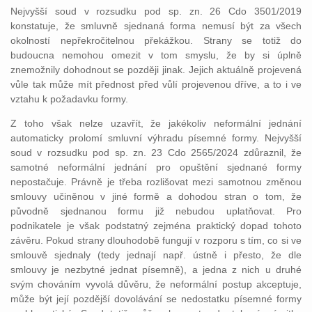
Nejvyšší soud v rozsudku pod sp. zn. 26 Cdo 3501/2019
konstatuje, že smluvně sjednaná forma nemusí být za všech
okolností nepřekročitelnou překážkou. Strany se totiž do
budoucna nemohou omezit v tom smyslu, že by si úplně
znemožnily dohodnout se později jinak. Jejich aktuálně projevená
vůle tak může mít přednost před vůlí projevenou dříve, a to i ve
vztahu k požadavku formy.
Z toho však nelze uzavřít, že jakékoliv neformální jednání
automaticky prolomí smluvní výhradu písemné formy. Nejvyšší
soud v rozsudku pod sp. zn. 23 Cdo 2565/2024 zdůraznil, že
samotné neformální jednání pro opuštění sjednané formy
nepostačuje. Právně je třeba rozlišovat mezi samotnou změnou
smlouvy učiněnou v jiné formě a dohodou stran o tom, že
původně sjednanou formu již nebudou uplatňovat. Pro
podnikatele je však podstatný zejména praktický dopad tohoto
závěru. Pokud strany dlouhodobě fungují v rozporu s tím, co si ve
smlouvě sjednaly (tedy jednají např. ústně i přesto, že dle
smlouvy je nezbytné jednat písemně), a jedna z nich u druhé
svým chováním vyvolá důvěru, že neformální postup akceptuje,
může být její pozdější dovolávání se nedostatku písemné formy