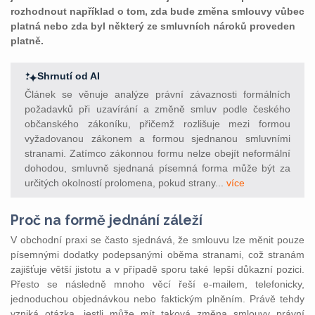
rozhodnout například o tom, zda bude změna smlouvy vůbec
platná nebo zda byl některý ze smluvních nároků proveden
platně.
Shrnutí od AI
Článek se věnuje analýze právní závaznosti formálních
požadavků při uzavírání a změně smluv podle českého
občanského zákoníku, přičemž rozlišuje mezi formou
vyžadovanou zákonem a formou sjednanou smluvními
stranami. Zatímco zákonnou formu nelze obejít neformální
dohodou, smluvně sjednaná písemná forma může být za
určitých okolností prolomena, pokud strany...
více
Proč na formě jednání záleží
V obchodní praxi se často sjednává, že smlouvu lze měnit pouze
písemnými dodatky podepsanými oběma stranami, což stranám
zajišťuje větší jistotu a v případě sporu také lepší důkazní pozici.
Přesto se následně mnoho věcí řeší e-mailem, telefonicky,
jednoduchou objednávkou nebo faktickým plněním. Právě tehdy
vzniká otázka, jestli může mít taková změna smlouvy právní