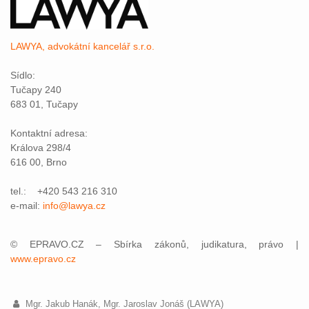
LAWYA, advokátní kancelář s.r.o.
Sídlo:
Tučapy 240
683 01, Tučapy
Kontaktní adresa:
Králova 298/4
616 00, Brno
tel.: +420 543 216 310
e-mail:
info@lawya.cz
© EPRAVO.CZ – Sbírka zákonů, judikatura, právo |
www.epravo.cz
Mgr. Jakub Hanák, Mgr. Jaroslav Jonáš (LAWYA)