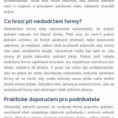
problematické. Soud totiž může zkoumat, zda taková námitka
není v rozporu s principem poctivosti nebo zákazem zneužití
práva.
Co hrozí při nedodržení formy?
Nedodržení formy tedy neznamená automaticky, že právní
jednání nebude mít žádné účinky. Platí sice, že není-li právní
jednání učiněno ve formě ujednané stranami nebo stanovené
zákonem, je neplatné, zákon však současně připouští, aby strany
tuto vadu dodatečně zhojily. Významné může být také to, zda
strany již podle takového jednání plnily. Pokud totiž nebyla
dodržena forma ujednaná stranami, lze neplatnost namítnout jen
tehdy, nebylo-li již plněno. V praxi tak může být problematické,
aby se jedna ze stran dovolávala nedostatku smluvně sjednané
formy až ve chvíli, kdy podle dohody sama plnila nebo plnění
druhé strany přijala. Smyslem této úpravy je zamezit tomu, aby se
požadavek formy stal nástrojem čistě účelové obrany.
Praktické doporučení pro podnikatele
Občanský zákoník vychází ze svobody formy právního jednání,
současně však respektuje zákonné požadavky i smluvní volnost
stran. Pokud si strany sjednají písemnou formu, vůbec nejde o