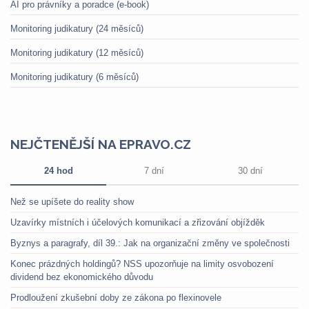
AI pro právníky a poradce (e-book)
Monitoring judikatury (24 měsíců)
Monitoring judikatury (12 měsíců)
Monitoring judikatury (6 měsíců)
NEJČTENĚJŠÍ NA EPRAVO.CZ
24 hod
7 dní
30 dní
Než se upíšete do reality show
Uzavírky místních i účelových komunikací a zřizování objížděk
Byznys a paragrafy, díl 39.: Jak na organizační změny ve společnosti
Konec prázdných holdingů? NSS upozorňuje na limity osvobození
dividend bez ekonomického důvodu
Prodloužení zkušební doby ze zákona po flexinovele