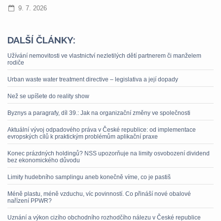
9. 7. 2026
DALŠÍ ČLÁNKY:
Užívání nemovitosti ve vlastnictví nezletilých dětí partnerem či manželem
rodiče
Urban waste water treatment directive – legislativa a její dopady
Než se upíšete do reality show
Byznys a paragrafy, díl 39.: Jak na organizační změny ve společnosti
Aktuální vývoj odpadového práva v České republice: od implementace
evropských cílů k praktickým problémům aplikační praxe
Konec prázdných holdingů? NSS upozorňuje na limity osvobození dividend
bez ekonomického důvodu
Limity hudebního samplingu aneb konečně víme, co je pastiš
Méně plastu, méně vzduchu, víc povinností. Co přináší nové obalové
nařízení PPWR?
Uznání a výkon cizího obchodního rozhodčího nálezu v České republice