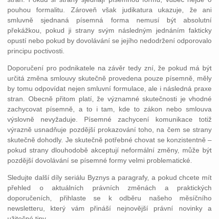
pouhou formalitu. Zároveň však judikatura ukazuje, že ani
smluvně sjednaná písemná forma nemusí být absolutní
překážkou, pokud ji strany svým následným jednáním fakticky
opustí nebo pokud by dovolávání se jejího nedodržení odporovalo
principu poctivosti.
Doporučení pro podnikatele na závěr tedy zní, že pokud má být
určitá změna smlouvy skutečně provedena pouze písemně, měly
by tomu odpovídat nejen smluvní formulace, ale i následná praxe
stran. Obecně přitom platí, že významné skutečnosti je vhodné
zachycovat písemně, a to i tam, kde to zákon nebo smlouva
výslovně nevyžaduje. Písemné zachycení komunikace totiž
výrazně usnadňuje pozdější prokazování toho, na čem se strany
skutečně dohodly. Je skutečně potřebné chovat se konzistentně –
pokud strany dlouhodobě akceptují neformální změny, může být
pozdější dovolávání se písemné formy velmi problematické.
Sledujte další díly seriálu Byznys a paragrafy, a pokud chcete mít
přehled o aktuálních právních změnách a praktických
doporučeních, přihlaste se k odběru našeho měsíčního
newsletteru, který vám přináší nejnovější právní novinky a
užitečné tipy.