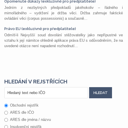
Opomenuté důkazy (exkluzivně pro předplatitele)
Jedním z nezbytných předpokladů jakéhokoliv – řádného i
mimořádného – vydržení je držba věci. Držba zahrnuje faktické
ovládání věci (corpus possessionis) a současně...
Právo EU (exkluzivně pro předplatitele)
Odmítl-li Nejvyšší soud dovolání stěžovatelky jako nepřípustné ve
vztahu k její námitce ohledně aplikace práva EU s odůvodněním, že na
uvedené otázce není napadené rozhodnutí...
HLEDÁNÍ V REJSTŘÍCÍCH
Obchodní rejstřík
ARES dle IČO
ARES dle jména / názvu
Insolvenční rejstřík