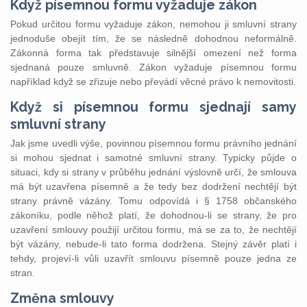
Když písemnou formu vyžaduje zákon
Pokud určitou formu vyžaduje zákon, nemohou ji smluvní strany
jednoduše obejít tím, že se následně dohodnou neformálně.
Zákonná forma tak představuje silnější omezení než forma
sjednaná pouze smluvně. Zákon vyžaduje písemnou formu
například když se zřizuje nebo převádí věcné právo k nemovitosti.
Když si písemnou formu sjednají samy
smluvní strany
Jak jsme uvedli výše, povinnou písemnou formu právního jednání
si mohou sjednat i samotné smluvní strany. Typicky půjde o
situaci, kdy si strany v průběhu jednání výslovně určí, že smlouva
má být uzavřena písemně a že tedy bez dodržení nechtějí být
strany právně vázány. Tomu odpovídá i § 1758 občanského
zákoníku, podle něhož platí, že dohodnou-li se strany, že pro
uzavření smlouvy použijí určitou formu, má se za to, že nechtějí
být vázány, nebude-li tato forma dodržena. Stejný závěr platí i
tehdy, projeví-li vůli uzavřít smlouvu písemně pouze jedna ze
stran.
Změna smlouvy