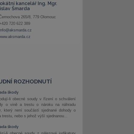
UDNÍ ROZHODNUTÍ
ada škody
dují-li obecné soudy v řízení o schválení
dy o vině a trestu o nároku na náhradu
y, který není součástí sjednané dohody o
a trestu, nebo s jehož výší sjednanou...
ada škody
zí-li obecné soudy z nálezové judikatury