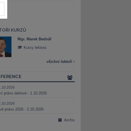
TOŘI KURZŮ
Mgr. Marek Bednář
Mgr. Veronika 
Kurzy lektora
Kurzy lektora
všichni lektoři
FERENCE
1.10.2026
ní právo daňové - 1.10.2026
2.10.2026
é právo 2026 - 2.10.2026
Archiv