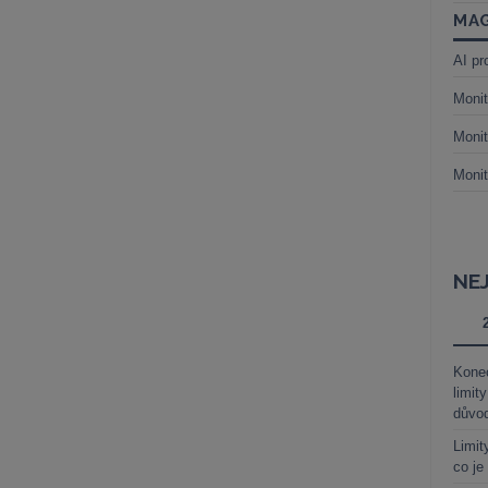
MAG
AI pr
Monit
Monit
Monit
NE
Kone
limit
důvo
Limit
co je