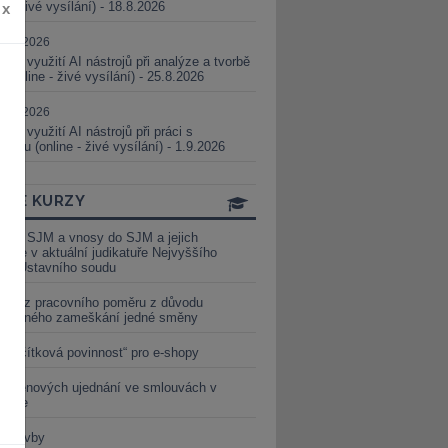
ne - živé vysílání) - 18.8.2026
x
5.08.2026
ické využití AI nástrojů při analýze a tvorbě
 (online - živé vysílání) - 25.8.2026
1.09.2026
ické využití AI nástrojů při práci s
aturou (online - živé vysílání) - 1.9.2026
INE KURZY
y ze SJM a vnosy do SJM a jejich
izace v aktuální judikatuře Nejvyššího
u a Ústavního soudu
věď z pracovního poměru z důvodu
luveného zameškání jedné směny
„tlačítková povinnost“ pro e-shopy
a cenových ujednání ve smlouvách v
etice
é stavby