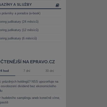
AZÍNY A SLUŽBY
o právníky a poradce (e-book)
oring judikatury (24 měsíců)
oring judikatury (12 měsíců)
oring judikatury (6 měsíců)
JČTENĚJŠÍ NA EPRAVO.CZ
24 hod
7 dní
30 dní
c prázdných holdingů? NSS upozorňuje na
y osvobození dividend bez ekonomického
du
y hudebního samplingu aneb konečně víme,
 pastiš