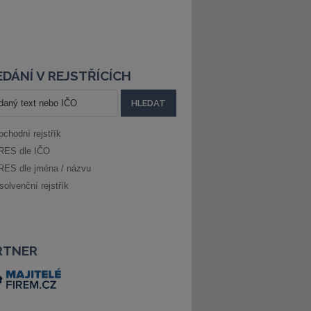
DÁNÍ V REJSTŘÍCÍCH
bchodní rejstřík
RES dle IČO
RES dle jména / názvu
solvenční rejstřík
RTNER