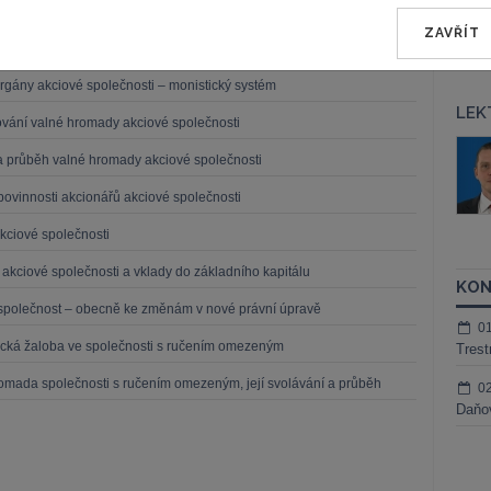
 vnitroskupinových transakcí
ZAVŘÍT
out v akciové společnosti
rgány akciové společnosti – monistický systém
LEK
vání valné hromady akciové společnosti
áš Sokol
JUDr. Martin Maisner, Ph.D.,
 a průběh valné hromady akciové společnosti
MCIArb
ktora
povinnosti akcionářů akciové společnosti
Kurzy lektora
kciové společnosti
akciové společnosti a vklady do základního kapitálu
KON
 společnost – obecně ke změnám v nové právní úpravě
0
ická žaloba ve společnosti s ručením omezeným
Trest
romada společnosti s ručením omezeným, její svolávání a průběh
0
Daňov