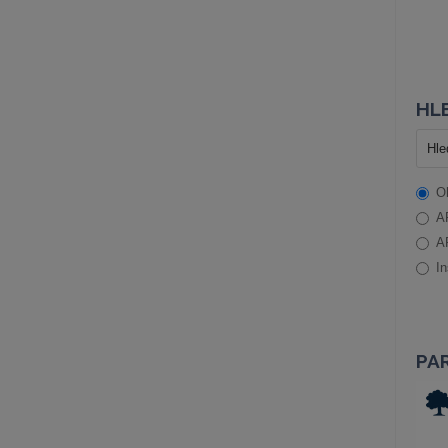
HLE
O
A
A
In
PA