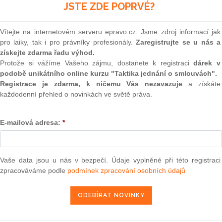
(onli
JSTE ZDE POPRVÉ?
soukromého práva, jež definuje jako ustanovení právního
2
nosti osob. Zdůrazňuje, že uplatňování soukromého práva je
Prakt
Vítejte na internetovém serveru epravo.cz. Jsme zdroj informací jak
jného. Až na zákonem stanovené výjimky stojí kodex na
smluv
pro laiky, tak i pro právníky profesionály.
Zaregistrujte se u nás a
í osob, tzn. možnosti účastníků právních vztahů dohodou se
získejte zdarma řadu výhod.
je však stanoven obecný zákaz ujednání porušujících dobré
0
Protože si vážíme Vašeho zájmu, dostanete k registraci
dárek v
jící se postavení osob, včetně práva na ochranu osobnosti.
Prakt
judik
podobě unikátního online kurzu "Taktika jednání o smlouvách".
rávo chrání důstojnost a svobodu člověka i jeho přirozené
Registrace je zdarma, k ničemu Vás nezavazuje
a získáte
 jeho rodiny nebo lidí jemu blízkých takovým způsobem, jenž
každodenní přehled o novinkách ve světě práva.
ednotlivé zásady, na nichž soukromé právo stojí, jsou
ONL
 2.
Vnos
E-mailová adresa:
*
1, 2
valor
soud
1, 3 a § 3030
Výpo
neom
Vaše data jsou u nás v bezpečí. Údaje vyplněné při této registraci
zpracováváme podle
podmínek zpracování osobních údajů
 s.r.o.
3. 12. 2012
Nová 
Změn
energ
Čern