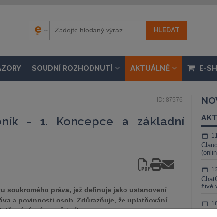
ÁZORY
SOUDNÍ ROZHODNUTÍ
AKTUÁLNĚ
E-S
NO
ID: 87576
AKT
ník - 1. Koncepce a základní
1
Claud
(onli
1
ChatG
živé 
u soukromého práva, jež definuje jako ustanovení
áva a povinnosti osob. Zdůrazňuje, že uplatňování
1
latňování práva veřejného.
Gemin