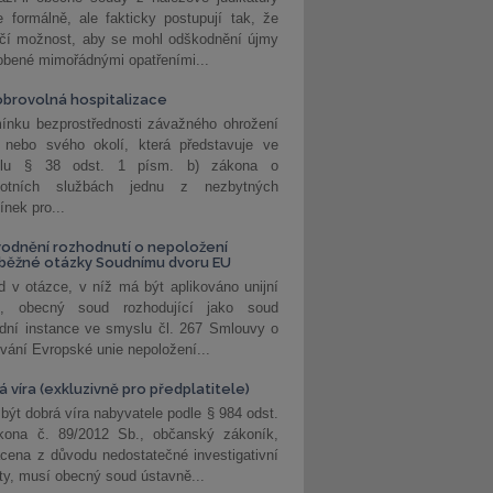
 formálně, ale fakticky postupují tak, že
učí možnost, aby se mohl odškodnění újmy
obené mimořádnými opatřeními...
brovolná hospitalizace
ínku bezprostřednosti závažného ohrožení
 nebo svého okolí, která představuje ve
lu § 38 odst. 1 písm. b) zákona o
votních službách jednu z nezbytných
nek pro...
odnění rozhodnutí o nepoložení
běžné otázky Soudnímu dvoru EU
 v otázce, v níž má být aplikováno unijní
o, obecný soud rozhodující jako soud
dní instance ve smyslu čl. 267 Smlouvy o
vání Evropské unie nepoložení...
 víra (exkluzivně pro předplatitele)
 být dobrá víra nabyvatele podle § 984 odst.
kona č. 89/2012 Sb., občanský zákoník,
cena z důvodu nedostatečné investigativní
ity, musí obecný soud ústavně...