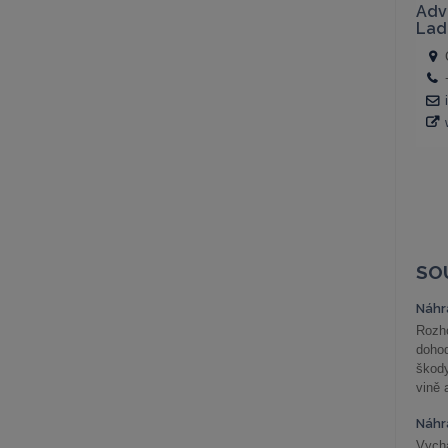
SO
Náhr
Rozho
doho
škod
vině 
Náhr
Vychá