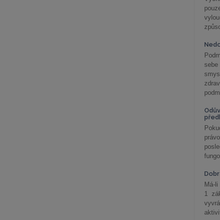
pouze
vylo
způs
Nedo
Podm
sebe
smys
zdra
podmí
Odův
před
Pokud
práv
posle
fungo
Dobrá
Má-li
1 zá
vyvrá
aktiv