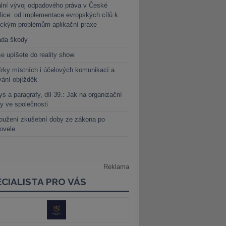
lní vývoj odpadového práva v České
lice: od implementace evropských cílů k
ickým problémům aplikační praxe
ada škody
e upíšete do reality show
rky místních i účelových komunikací a
vání objížděk
s a paragrafy, díl 39.: Jak na organizační
y ve společnosti
oužení zkušební doby ze zákona po
novele