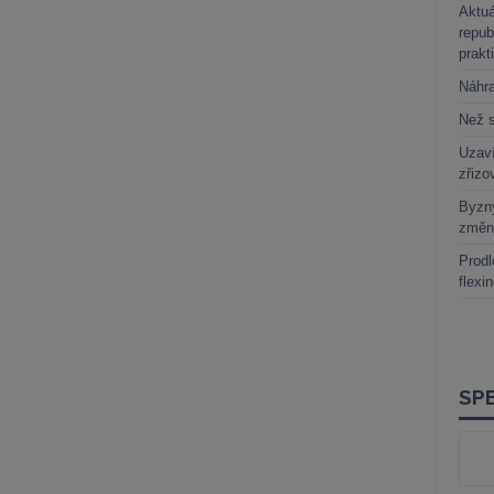
Aktuá
repub
prakt
Náhr
Než s
Uzaví
zřizo
Byzny
změn
Prodl
flexi