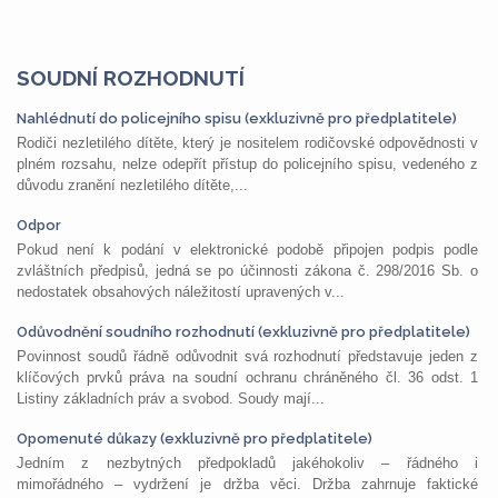
SOUDNÍ ROZHODNUTÍ
Nahlédnutí do policejního spisu (exkluzivně pro předplatitele)
Rodiči nezletilého dítěte, který je nositelem rodičovské odpovědnosti v
plném rozsahu, nelze odepřít přístup do policejního spisu, vedeného z
důvodu zranění nezletilého dítěte,...
Odpor
Pokud není k podání v elektronické podobě připojen podpis podle
zvláštních předpisů, jedná se po účinnosti zákona č. 298/2016 Sb. o
nedostatek obsahových náležitostí upravených v...
Odůvodnění soudního rozhodnutí (exkluzivně pro předplatitele)
Povinnost soudů řádně odůvodnit svá rozhodnutí představuje jeden z
klíčových prvků práva na soudní ochranu chráněného čl. 36 odst. 1
Listiny základních práv a svobod. Soudy mají...
Opomenuté důkazy (exkluzivně pro předplatitele)
Jedním z nezbytných předpokladů jakéhokoliv – řádného i
mimořádného – vydržení je držba věci. Držba zahrnuje faktické