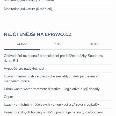
Monitoring judikatury (6 měsíců)
NEJČTENĚJŠÍ NA EPRAVO.CZ
24 hod
7 dní
30 dní
Odůvodnění rozhodnutí o nepoložení předběžné otázky Soudnímu
dvoru EU
Výpověď pro nadbytečnost
Užívání nemovitosti ve vlastnictví nezletilých dětí partnerem či
manželem rodiče
Urban waste water treatment directive – legislativa a její dopady
Odpor
Uzavírky místních i účelových komunikací a zřizování objížděk
Konec prázdných holdingů? NSS upozorňuje na limity osvobození