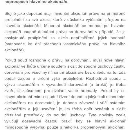
neprospěch hlavního akcionáře.
Stejně jako doposud mají minoritní akcionáři právo na přiměřené
protiplnění za své akcie, které v důsledku vytěsnění přejdou na
hlavního akcionáře. Minoritní akcionáři se mohou po hlavním
akcionáři soudně domáhat práva na dorovnání v případě, že je
poskytnuté protiplnění za akcie nepřiměřené jejich hodnotě
(stanovené ke dni přechodu vlastnického práva na hlavního
akcionáře).
Pokud soud rozhodne o právu na dorovnání, musí nově hlavní
akcionář ve lhůtě určené soudem složit do soudní úschovy částku
dorovnání pro všechny minoritní akcionáře bez ohledu na to, zda
podali žalobu o určení výše protiplnění. Rozhodnutí soudu a
výzvu akcionářům k vyzvednutí dorovnání (a úroků) je třeba
zveřejnit způsobem pro svolání valné hromady. Pokud by se
hlavní akcionář mimo soudní řízení dohodl s jakýmkoli minoritním
akcionářem na dorovnání, je dohoda závazná i vůči ostatním
akcionářům a její uzavření je jim třeba opět oznámit a složit
příslušné prostředky do soudní úschovy. Tyto novinky zcela
vylučují dosavadní častou praxi, kdy se hlavní akcionář
mimosoudně vyrovnal pouze s několika problémovými akcionáři,