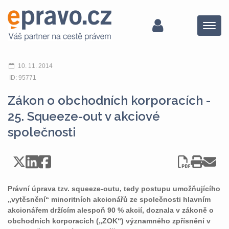
Menu
10. 11. 2014
ID: 95771
Zákon o obchodních korporacích -
25. Squeeze-out v akciové
společnosti
Právní úprava tzv. squeeze-outu, tedy postupu umožňujícího
„vytěsnění“ minoritních akcionářů ze společnosti hlavním
akcionářem držícím alespoň 90 % akcií, doznala v zákoně o
obchodních korporacích („ZOK“) významného zpřísnění v