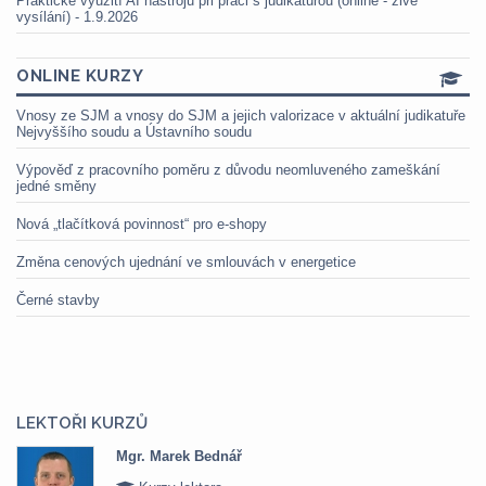
Praktické využití AI nástrojů při práci s judikaturou (online - živé
vysílání) - 1.9.2026
ONLINE KURZY
Vnosy ze SJM a vnosy do SJM a jejich valorizace v aktuální judikatuře
Nejvyššího soudu a Ústavního soudu
Výpověď z pracovního poměru z důvodu neomluveného zameškání
jedné směny
Nová „tlačítková povinnost“ pro e-shopy
Změna cenových ujednání ve smlouvách v energetice
Černé stavby
LEKTOŘI KURZŮ
Mgr. Marek Bednář