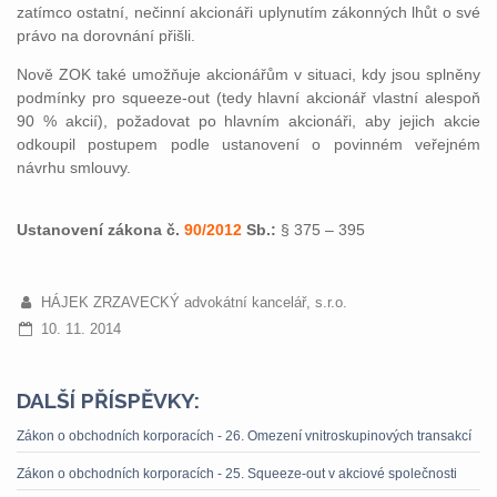
zatímco ostatní, nečinní akcionáři uplynutím zákonných lhůt o své
právo na dorovnání přišli.
Nově ZOK také umožňuje akcionářům v situaci, kdy jsou splněny
podmínky pro squeeze-out (tedy hlavní akcionář vlastní alespoň
90 % akcií), požadovat po hlavním akcionáři, aby jejich akcie
odkoupil postupem podle ustanovení o povinném veřejném
návrhu smlouvy.
Ustanovení zákona č.
90/2012
Sb.:
§ 375 – 395
HÁJEK ZRZAVECKÝ advokátní kancelář, s.r.o.
10. 11. 2014
DALŠÍ PŘÍSPĚVKY:
Zákon o obchodních korporacích - 26. Omezení vnitroskupinových transakcí
Zákon o obchodních korporacích - 25. Squeeze-out v akciové společnosti