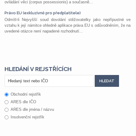
ovládání věci (corpus possessionis) a současně...
Právo EU (exkluzivně pro předplatitele)
Odmítl-li Nejvyšší soud dovolání stěžovatelky jako nepřípustné ve
vztahu k její námitce ohledně aplikace práva EU s odůvodněním, že na
uvedené otázce není napadené rozhodnutí...
HLEDÁNÍ V REJSTŘÍCÍCH
Obchodní rejstřík
ARES dle IČO
ARES dle jména / názvu
Insolvenční rejstřík