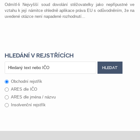
Odmítl-li Nejvyšší soud dovolání stěžovatelky jako nepřípustné ve
vztahu k její námitce ohledně aplikace práva EU s odůvodněním, že na
uvedené otázce není napadené rozhodnutí...
HLEDÁNÍ V REJSTŘÍCÍCH
Obchodní rejstřík
ARES dle IČO
ARES dle jména / názvu
Insolvenční rejstřík