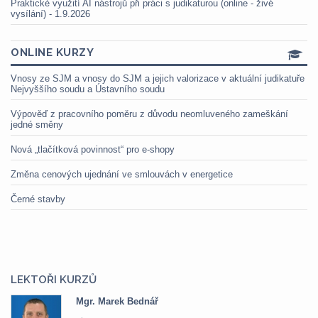
Praktické využití AI nástrojů při práci s judikaturou (online - živé
vysílání) - 1.9.2026
ONLINE KURZY
Vnosy ze SJM a vnosy do SJM a jejich valorizace v aktuální judikatuře
Nejvyššího soudu a Ústavního soudu
Výpověď z pracovního poměru z důvodu neomluveného zameškání
jedné směny
Nová „tlačítková povinnost“ pro e-shopy
Změna cenových ujednání ve smlouvách v energetice
Černé stavby
LEKTOŘI KURZŮ
Mgr. Marek Bednář