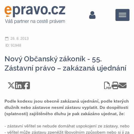
Menu
26. 8. 2013
ID: 91948
Nový Občanský zákoník - 55.
Zástavní právo – zakázaná ujednání
Podle kodexu jsou obecně zakázaná ujednání, podle kterých
dlužník nebo zástavce nesmí zástavu vyplatit. Do dospělosti
(splatnosti) zajištěného dluhu je pak zakázáno ujednat, že:
- zástavní věřitel se nebude domáhat uspokojení ze zástavy, nebo
- věřitel může zástavu zpeněžit libovolným způsobem nebo si ji za