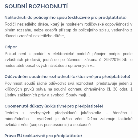
SOUDNÍ ROZHODNUTÍ
Nahlédnutí do policejního spisu (exkluzivně pro předplatitele)
Rodiči nezletilého dítěte, který je nositelem rodičovské odpovědnosti v
plném rozsahu, nelze odepřít přístup do policejního spisu, vedeného z
důvodu zranění nezletilého dítěte,...
Odpor
Pokud není k podání v elektronické podobě připojen podpis podle
zvláštních předpisů, jedná se po účinnosti zákona č. 298/2016 Sb. o
nedostatek obsahových náležitostí upravených v...
Odůvodnění soudního rozhodnutí (exkluzivně pro předplatitele)
Povinnost soudů řádně odůvodnit svá rozhodnutí představuje jeden z
klíčových prvků práva na soudní ochranu chráněného čl. 36 odst. 1
Listiny základních práv a svobod. Soudy mají...
Opomenuté důkazy (exkluzivně pro předplatitele)
Jedním z nezbytných předpokladů jakéhokoliv – řádného i
mimořádného – vydržení je držba věci. Držba zahrnuje faktické
ovládání věci (corpus possessionis) a současně...
Právo EU (exkluzivně pro předplatitele)