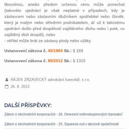
libovolnou, anebo předem určenou cenu může ponechat
(takovéto ujednání je však neplatné v případech, kdy je
zástavcem nebo zástavním dlužníkem spotřebitel nebo člověk,
který je malým nebo středním podnikatelem, ať už k takovému
ujednání došlo před dospělostí zajištěného dluhu nebo i poté, co
zajištěný dluh dospěl), nebo
- věřitel může brát ze zástavy plody nebo užitky.
Ustanovení zákona č.
40/1964
Sb.:
§ 169
Ustanovení zákona č.
89/2012
Sb.:
§ 1315
HÁJEK ZRZAVECKÝ advokátní kancelář, s.r.o.
26. 8. 2013
DALŠÍ PŘÍSPĚVKY:
Zákon o obchodních korporacích - 26. Omezení vnitroskupinových transakcí
Zákon o obchodních korporacích - 25. Squeeze-out v akciové společnosti