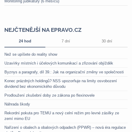
Monitoring judikatury (6 měsíců)
NEJČTENĚJŠÍ NA EPRAVO.CZ
24 hod
7 dní
30 dní
Než se upíšete do reality show
Uzavírky místních i účelových komunikací a zřizování objížděk
Byznys a paragrafy, díl 39.: Jak na organizační změny ve společnosti
Konec prázdných holdingů? NSS upozorňuje na limity osvobození
dividend bez ekonomického důvodu
Prodloužení zkušební doby ze zákona po flexinovele
Náhrada škody
Rekordní pokuta pro TEMU a nový celní režim pro levné zásilky ze
zemí mimo EU
Nařízení o obalech a obalových odpadech (PPWR) – nová éra regulace