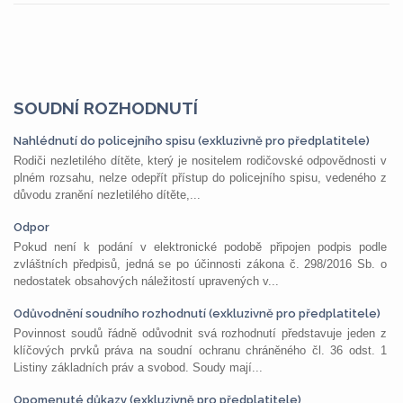
SOUDNÍ ROZHODNUTÍ
Nahlédnutí do policejního spisu (exkluzivně pro předplatitele)
Rodiči nezletilého dítěte, který je nositelem rodičovské odpovědnosti v
plném rozsahu, nelze odepřít přístup do policejního spisu, vedeného z
důvodu zranění nezletilého dítěte,...
Odpor
Pokud není k podání v elektronické podobě připojen podpis podle
zvláštních předpisů, jedná se po účinnosti zákona č. 298/2016 Sb. o
nedostatek obsahových náležitostí upravených v...
Odůvodnění soudního rozhodnutí (exkluzivně pro předplatitele)
Povinnost soudů řádně odůvodnit svá rozhodnutí představuje jeden z
klíčových prvků práva na soudní ochranu chráněného čl. 36 odst. 1
Listiny základních práv a svobod. Soudy mají...
Opomenuté důkazy (exkluzivně pro předplatitele)