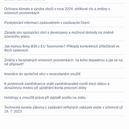
Ochrana klimatu a výroba zboží v roce 2024: uhlíkové clo a změny v
emisních povolenkách
Poskytování informací zadavatelem v zadávacím řízení
Zásady pro spolupráci obcí s developery a možnost dohody na změně
územního plánu
Jak mohou firmy těžit z EU Taxonomie? Příklady konkrétních příležitostí ve
třech sektorech
Změny v bezplatných emisních povolenkách: na koho dopadnou a jak se na
ně připravit?
Investice do společné věci v nesezdaném soužití
K povinnosti zaměstnance vrátit zaměstnavateli rozdíl mezi stálou a
dosaženou mzdou při uplatnění konta pracovní doby
Holdingy a zneužití práva při výplatě podílu na zisku.
Technická novela zákona o zadávání veřejných zakázek vejde v účinnost už
16. 7. 2023