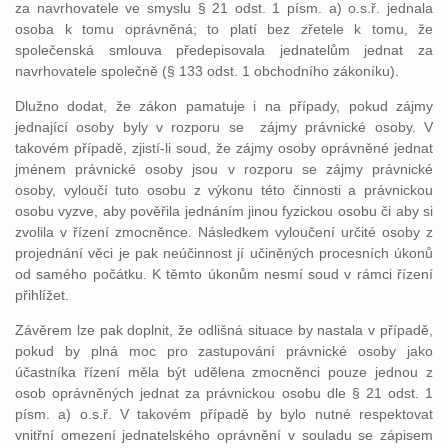
za navrhovatele ve smyslu § 21 odst. 1 písm. a) o.s.ř. jednala
osoba k tomu oprávněná; to platí bez zřetele k tomu, že
společenská smlouva předepisovala jednatelům jednat za
navrhovatele společně (§ 133 odst. 1 obchodního zákoníku).
Dlužno dodat, že zákon pamatuje i na případy, pokud zájmy
jednající osoby byly v rozporu se zájmy právnické osoby. V
takovém případě, zjistí-li soud, že zájmy osoby oprávněné jednat
jménem právnické osoby jsou v rozporu se zájmy právnické
osoby, vyloučí tuto osobu z výkonu této činnosti a právnickou
osobu vyzve, aby pověřila jednáním jinou fyzickou osobu či aby si
zvolila v řízení zmocněnce. Následkem vyloučení určité osoby z
projednání věci je pak neúčinnost jí učiněných procesních úkonů
od samého počátku. K těmto úkonům nesmí soud v rámci řízení
přihlížet.
Závěrem lze pak doplnit, že odlišná situace by nastala v případě,
pokud by plná moc pro zastupování právnické osoby jako
účastníka řízení měla být udělena zmocněnci pouze jednou z
osob oprávněných jednat za právnickou osobu dle § 21 odst. 1
písm. a) o.s.ř. V takovém případě by bylo nutné respektovat
vnitřní omezení jednatelského oprávnění v souladu se zápisem