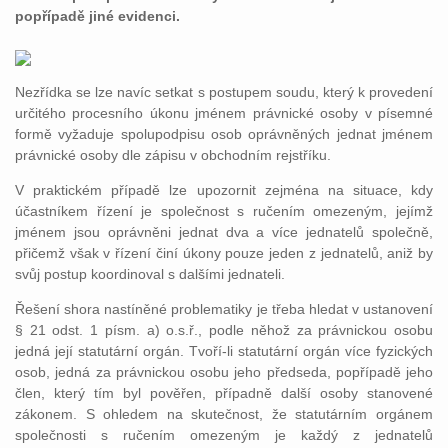
popřípadě jiné evidenci.
Nezřídka se lze navíc setkat s postupem soudu, který k provedení
určitého procesního úkonu jménem právnické osoby v písemné
formě vyžaduje spolupodpisu osob oprávněných jednat jménem
právnické osoby dle zápisu v obchodním rejstříku.
V praktickém případě lze upozornit zejména na situace, kdy
účastníkem řízení je společnost s ručením omezeným, jejímž
jménem jsou oprávněni jednat dva a více jednatelů společně,
přičemž však v řízení činí úkony pouze jeden z jednatelů, aniž by
svůj postup koordinoval s dalšími jednateli.
Řešení shora nastíněné problematiky je třeba hledat v ustanovení
§ 21 odst. 1 písm. a) o.s.ř., podle něhož za právnickou osobu
jedná její statutární orgán. Tvoří-li statutární orgán více fyzických
osob, jedná za právnickou osobu jeho předseda, popřípadě jeho
člen, který tím byl pověřen, případně další osoby stanovené
zákonem. S ohledem na skutečnost, že statutárním orgánem
společnosti s ručením omezeným je každý z jednatelů