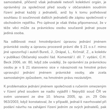
samostatně, přičemž však jednatelé netvoří kolektivní orgán, je
oprávněný za společnost před soudy v občanském soudním
řízení jednat každý z jednatelů, aniž by k tomu potřeboval
souhlasu či součinnosti dalších jednatelů dle zápisu společnosti v
obchodním rejstříku. Pro úplnost je však třeba připomenout, že v
téže věci může za právnickou osobu současně jednat pouze
jediná osoba.
Na odlišnosti mezi hmotněprávní úpravou jednání jménem
právnické osoby a úpravou procesně právní dle § 21 o.s.ř. mimo
jiné upozorňují i autoři Bureš, J., Drápal, L., Krčmář, Z., a kolektiv
v publikaci Občanský soudní řád. Komentář.I. díl. 7. vydání, C.H.
Beck 2006, str. 80, když zde uvádějí, že oprávnění za právnickou
osobu je v § 21 stanoveno sice v návaznosti na hmotné právo
upravující jednání jménem právnické osoby, ale zcela
samostatným způsobem, na hmotném právu nezávislým.
K problematice jednání jménem společnosti s ručením omezeným
v řízení před soudem se nadto vyjádřil i Nejvyšší soud ČR ve
svém usnesení ze dne 10. března 2005, sp. zn. 29 Odo
963/2003, když konstatoval, že v případě, jednal-li navrhovatel při
podání návrhu na zahájení řízení jedním ze svých jednatelů, pak