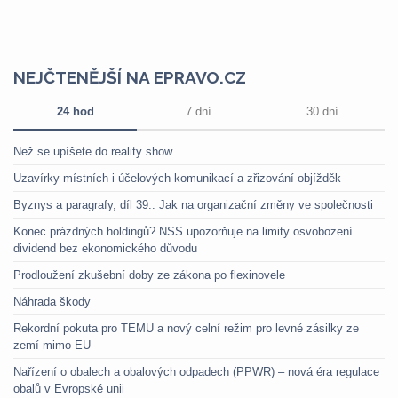
NEJČTENĚJŠÍ NA EPRAVO.CZ
24 hod
7 dní
30 dní
Než se upíšete do reality show
Uzavírky místních i účelových komunikací a zřizování objížděk
Byznys a paragrafy, díl 39.: Jak na organizační změny ve společnosti
Konec prázdných holdingů? NSS upozorňuje na limity osvobození
dividend bez ekonomického důvodu
Prodloužení zkušební doby ze zákona po flexinovele
Náhrada škody
Rekordní pokuta pro TEMU a nový celní režim pro levné zásilky ze
zemí mimo EU
Nařízení o obalech a obalových odpadech (PPWR) – nová éra regulace
obalů v Evropské unii