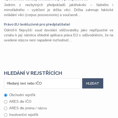
Jedním z nezbytných předpokladů jakéhokoliv – řádného i
mimořádného – vydržení je držba věci. Držba zahrnuje faktické
ovládání věci (corpus possessionis) a současně...
Právo EU (exkluzivně pro předplatitele)
Odmítl-li Nejvyšší soud dovolání stěžovatelky jako nepřípustné ve
vztahu k její námitce ohledně aplikace práva EU s odůvodněním, že na
uvedené otázce není napadené rozhodnutí...
HLEDÁNÍ V REJSTŘÍCÍCH
Obchodní rejstřík
ARES dle IČO
ARES dle jména / názvu
Insolvenční rejstřík