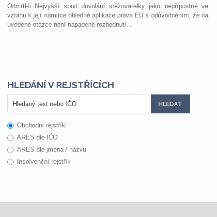
Odmítl-li Nejvyšší soud dovolání stěžovatelky jako nepřípustné ve
vztahu k její námitce ohledně aplikace práva EU s odůvodněním, že na
uvedené otázce není napadené rozhodnutí...
HLEDÁNÍ V REJSTŘÍCÍCH
Obchodní rejstřík
ARES dle IČO
ARES dle jména / názvu
Insolvenční rejstřík