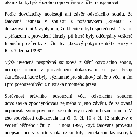
okamžiku byl ještě osobou oprávněnou s účtem disponovat.
Podle dovolatelky neobstojí ani závěr odvolacího soudu, že
žalovaná jednala v souladu s požadavkem „klienta“. Z
dokazování totiž vyplynulo, že klientem byla společnost T., s.r.o.
a příkazem k provedení úhrady, při které byly odčerpány veškeré
finanční prostředky z účtu, byl „faxový pokyn centrály banky v
R. z 5. ledna
1
998“.
Výše uvedená nesprávná skutková zjištění odvolacího soudu,
nemající oporu v provedeném dokazování, se pak týkají
skutečností, které byly významné pro skutkový závěr o věci, a tím
i pro posouzení věci z hlediska hmotného práva.
Správnost právního posouzení věci odvolacím soudem
dovolatelka zpochybňovala zejména v jeho závěru, že žalovaná
neporušila svou povinnost ze smlouvy o vedení běžného účtu. V
této souvislosti odkazovala na čl. 9, čl.
1
0 a čl.
1
2 smlouvy o
vedení běžného účtu z
1
1
. února
1
997, když žalovaná provedla
odepsání peněz z účtu v okamžiku, kdy neměla souhlas osoby k