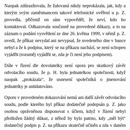
Naopak zdůrazňovala, že žalovaná nikdy neprokázala, jak, kdy a
kterým svým zaměstnancem takové telefonické ověření u p. Z.
provedla, přičemž on sám vypověděl, že neví, kdo ho
kontaktoval. Odkazovala současně na provedené důkazy, a to na
záznam o podání vysvětlení ze dne 26. května
1
999, v němž p. Z.
uvedl, že příkaz nevydal ani nevypsal, že uvedeného dne v bance
nebyl a že k podpisu, který se na příkazu nachází, se není schopen
vyjádřit (rozuměj vyjádřit se, zda je či není jeho podpisem).
Dále v řízení dle dovolatelky není opora pro skutkový závěr
odvolacího soudu, že p. H. byla jednatelkou společnosti, když
naopak „prokázala“, že usnesení společníků o jmenování
jednatelky je antidatováno.
Oporu v provedeném dokazování nemá ani další závěr odvolacího
soudu, podle kterého byl příkaz dodatečně podepsán p. Z. jako
osobou oprávněnou disponovat s účtem, když v řízení nebyl
předložen žádný důkaz, z něhož by bylo patrno, kdy „měl být“
dodatečný podpis p. Z. na příkazu skutečně učiněn a zda v daném