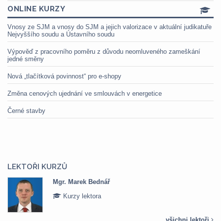
ONLINE KURZY
Vnosy ze SJM a vnosy do SJM a jejich valorizace v aktuální judikatuře
Nejvyššího soudu a Ústavního soudu
Výpověď z pracovního poměru z důvodu neomluveného zameškání
jedné směny
Nová „tlačítková povinnost“ pro e-shopy
Změna cenových ujednání ve smlouvách v energetice
Černé stavby
LEKTOŘI KURZŮ
Mgr. Veronika Pázmányová
Kurzy lektora
všichni lektoři