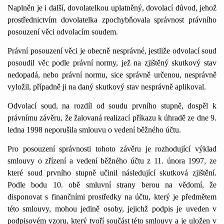
Naplněn je i další, dovolatelkou uplatněný, dovolací důvod, jehož
prostřednictvím dovolatelka zpochybňovala správnost právního
posouzení věci odvolacím soudem.
Právní posouzení věci je obecně nesprávné, jestliže odvolací soud
posoudil věc podle právní normy, jež na zjištěný skutkový stav
nedopadá, nebo právní normu, sice správně určenou, nesprávně
vyložil, případně ji na daný skutkový stav nesprávně aplikoval.
Odvolací soud, na rozdíl od soudu prvního stupně, dospěl k
právnímu závěru, že žalovaná realizací příkazu k úhradě ze dne 9.
ledna
1
998 neporušila smlouvu o vedení běžného účtu.
Pro posouzení správnosti tohoto závěru je rozhodující výklad
smlouvy o zřízení a vedení běžného účtu z
1
1
. února
1
997, ze
které soud prvního stupně učinil následující skutková zjištění.
Podle bodu
1
0. obě smluvní strany berou na vědomí, že
disponovat s finančními prostředky na účtu, který je předmětem
této smlouvy, mohou jedině osoby, jejichž podpis je uveden v
podpisovém vzoru, který tvoří součást této smlouvy a je uložen v