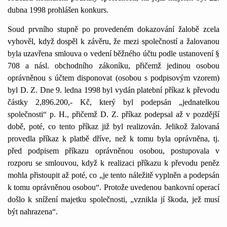
dubna
1
998 prohlášen konkurs.
Soud prvního stupně po provedeném dokazování žalobě zcela
vyhověl, když dospěl k závěru, že mezi společností a žalovanou
byla uzavřena smlouva o vedení běžného účtu podle ustanovení §
708 a násl. obchodního zákoníku, přičemž jedinou osobou
oprávněnou s účtem disponovat (osobou s podpisovým vzorem)
byl D. Z. Dne 9. ledna
1
998 byl vydán platební příkaz k převodu
částky 2,896.200,- Kč, který byl podepsán „jednatelkou
společnosti“ p. H., přičemž D. Z. příkaz podepsal až v pozdější
době, poté, co tento příkaz již byl realizován. Jelikož žalovaná
provedla příkaz k platbě dříve, než k tomu byla oprávněna, tj.
před podpisem příkazu oprávněnou osobou, postupovala v
rozporu se smlouvou, když k realizaci příkazu k převodu peněz
mohla přistoupit až poté, co „je tento náležitě vyplněn a podepsán
k tomu oprávněnou osobou“. Protože uvedenou bankovní operací
došlo k snížení majetku společnosti, „vznikla jí škoda, jež musí
být nahrazena“.