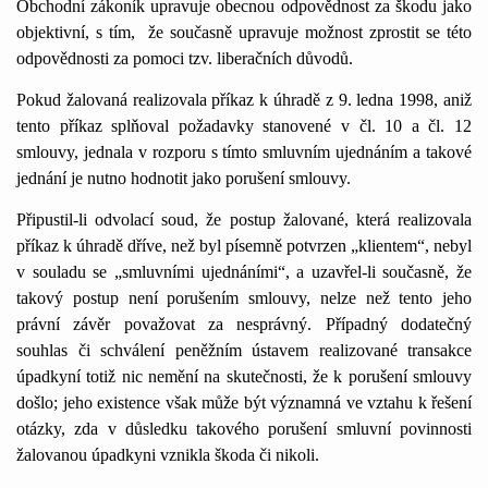
Obchodní zákoník upravuje obecnou odpovědnost za škodu jako
objektivní, s tím,
že současně upravuje možnost zprostit se této
odpovědnosti za pomoci tzv. liberačních důvodů.
Pokud žalovaná realizovala příkaz k úhradě z 9. ledna
1
998, aniž
tento příkaz splňoval požadavky stanovené v čl.
1
0 a čl.
1
2
smlouvy, jednala v rozporu s tímto smluvním ujednáním a takové
jednání je nutno hodnotit jako porušení smlouvy.
Připustil-li odvolací soud, že postup žalované, která realizovala
příkaz k úhradě dříve, než byl písemně potvrzen „klientem“, nebyl
v souladu se „smluvními ujednáními“, a uzavřel-li současně, že
takový postup není porušením smlouvy, nelze než tento jeho
právní závěr považovat za nesprávný. Případný dodatečný
souhlas či schválení peněžním ústavem realizované transakce
úpadkyní totiž nic nemění na skutečnosti, že k porušení smlouvy
došlo; jeho existence však může být významná ve vztahu k řešení
otázky, zda v důsledku takového porušení smluvní povinnosti
žalovanou úpadkyni vznikla škoda či nikoli.