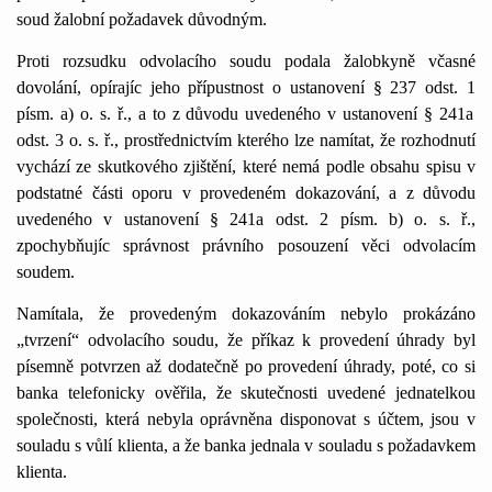
soud žalobní požadavek důvodným.
Proti rozsudku odvolacího soudu podala žalobkyně včasné
dovolání, opírajíc jeho přípustnost o ustanovení § 237 odst.
1
písm. a) o. s. ř., a to z důvodu uvedeného v ustanovení § 24
1
a
odst. 3 o. s. ř., prostřednictvím kterého lze namítat, že rozhodnutí
vychází ze skutkového zjištění, které nemá podle obsahu spisu v
podstatné části oporu v provedeném dokazování, a z důvodu
uvedeného v ustanovení § 24
1
a odst. 2 písm. b) o. s. ř.,
zpochybňujíc správnost právního posouzení věci odvolacím
soudem.
Namítala, že provedeným dokazováním nebylo prokázáno
„tvrzení“ odvolacího soudu, že příkaz k provedení úhrady byl
písemně potvrzen až dodatečně po provedení úhrady, poté, co si
banka telefonicky ověřila, že skutečnosti uvedené jednatelkou
společnosti, která nebyla oprávněna disponovat s účtem, jsou v
souladu s vůlí klienta, a že banka jednala v souladu s požadavkem
klienta.