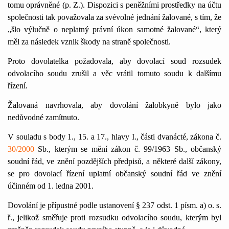
tomu oprávněné (p. Z.). Dispozici s peněžními prostředky na účtu
společnosti tak považovala za svévolné jednání žalované, s tím, že
„šlo výlučně o neplatný právní úkon samotné žalované“, který
měl za následek vznik škody na straně společnosti.
Proto dovolatelka požadovala, aby dovolací soud rozsudek
odvolacího soudu zrušil a věc vrátil tomuto soudu k dalšímu
řízení.
Žalovaná navrhovala, aby dovolání žalobkyně bylo jako
nedůvodné zamítnuto.
V souladu s body
1
.,
1
5. a
1
7., hlavy I., části dvanácté, zákona č.
30/2000
Sb., kterým se mění zákon č. 99/
1
963 Sb., občanský
soudní řád, ve znění pozdějších předpisů, a některé další zákony,
se pro dovolací řízení uplatní občanský soudní řád ve znění
účinném od
1
. ledna 200
1
.
Dovolání je přípustné podle ustanovení § 237 odst.
1
písm. a) o. s.
ř., jelikož směřuje proti rozsudku odvolacího soudu, kterým byl