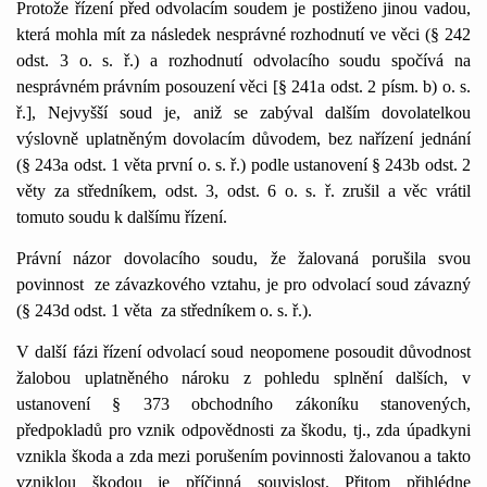
Protože řízení před odvolacím soudem je postiženo jinou vadou,
která mohla mít za následek nesprávné rozhodnutí ve věci (§ 242
odst. 3 o. s. ř.) a rozhodnutí odvolacího soudu spočívá na
nesprávném právním posouzení věci [§ 24
1
a odst. 2 písm. b) o. s.
ř.], Nejvyšší soud je, aniž se zabýval dalším dovolatelkou
výslovně uplatněným dovolacím důvodem, bez nařízení jednání
(§ 243a odst.
1
věta první o. s. ř.) podle ustanovení § 243b odst. 2
věty za středníkem, odst. 3, odst. 6 o. s. ř. zrušil a věc vrátil
tomuto soudu k dalšímu řízení.
Právní názor dovolacího soudu, že žalovaná porušila svou
povinnost
ze závazkového vztahu, je pro odvolací soud závazný
(§ 243d odst.
1
věta
za středníkem o. s. ř.).
V další fázi řízení odvolací soud neopomene posoudit důvodnost
žalobou uplatněného nároku z pohledu splnění dalších, v
ustanovení § 373 obchodního zákoníku stanovených,
předpokladů pro vznik odpovědnosti za škodu, tj., zda úpadkyni
vznikla škoda a zda mezi porušením povinnosti žalovanou a takto
vzniklou škodou je příčinná souvislost. Přitom přihlédne