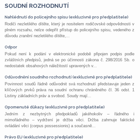
SOUDNÍ ROZHODNUTÍ
Nahlédnutí do policejního spisu (exkluzivně pro předplatitele)
Rodiči nezletilého dítěte, který je nositelem rodičovské odpovědnosti v
plném rozsahu, nelze odepřít přístup do policejního spisu, vedeného z
důvodu zranění nezletilého dítěte,...
Odpor
Pokud není k podání v elektronické podobě připojen podpis podle
zvláštních předpisů, jedná se po účinnosti zákona č. 298/2016 Sb. o
nedostatek obsahových náležitostí upravených v...
Odůvodnění soudního rozhodnutí (exkluzivně pro předplatitele)
Povinnost soudů řádně odůvodnit svá rozhodnutí představuje jeden z
klíčových prvků práva na soudní ochranu chráněného čl. 36 odst. 1
Listiny základních práv a svobod. Soudy mají...
Opomenuté důkazy (exkluzivně pro předplatitele)
Jedním z nezbytných předpokladů jakéhokoliv – řádného i
mimořádného – vydržení je držba věci. Držba zahrnuje faktické
ovládání věci (corpus possessionis) a současně...
Právo EU (exkluzivně pro předplatitele)