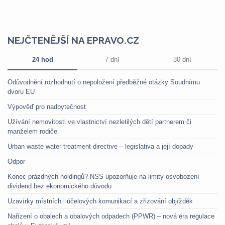
NEJČTENĚJŠÍ NA EPRAVO.CZ
24 hod
7 dní
30 dní
Odůvodnění rozhodnutí o nepoložení předběžné otázky Soudnímu
dvoru EU
Výpověď pro nadbytečnost
Užívání nemovitosti ve vlastnictví nezletilých dětí partnerem či
manželem rodiče
Urban waste water treatment directive – legislativa a její dopady
Odpor
Konec prázdných holdingů? NSS upozorňuje na limity osvobození
dividend bez ekonomického důvodu
Uzavírky místních i účelových komunikací a zřizování objížděk
Nařízení o obalech a obalových odpadech (PPWR) – nová éra regulace