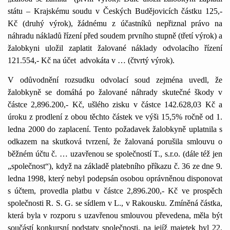
státu – Krajskému soudu v Českých Budějovicích částku
1
25,-
Kč (druhý výrok), žádnému z účastníků nepřiznal právo na
náhradu nákladů řízení před soudem prvního stupně (třetí výrok) a
žalobkyni uložil zaplatit žalované náklady odvolacího řízení
1
2
1
.554,- Kč na účet
advokáta v … (čtvrtý výrok).
V odůvodnění rozsudku odvolací soud zejména uvedl, že
žalobkyně se domáhá po žalované náhrady skutečné škody v
částce 2,896.200,- Kč, ušlého zisku v částce
1
42.628,03 Kč a
úroku z prodlení z obou těchto částek ve výši
1
5,5% ročně od
1
.
ledna 2000 do zaplacení. Tento požadavek žalobkyně uplatnila s
odkazem na skutková tvrzení, že žalovaná porušila smlouvu o
běžném účtu č. … uzavřenou se společností T., s.r.o. (dále též jen
„společnost“), když na základě platebního příkazu č. 36 ze dne 9.
ledna
1
998, který nebyl podepsán osobou oprávněnou disponovat
s účtem, provedla platbu v částce 2,896.200,- Kč ve prospěch
společnosti R. S. G. se sídlem v L., v Rakousku. Zmíněná částka,
která byla v rozporu s uzavřenou smlouvou převedena, měla být
součástí konkursní podstaty společnosti, na jejíž majetek byl 22.