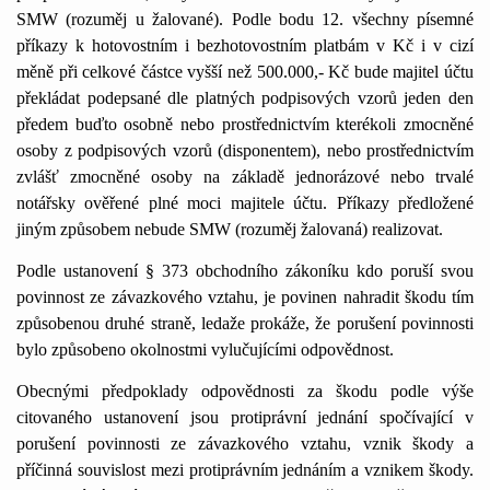
SMW (rozuměj u žalované). Podle bodu
1
2. všechny písemné
příkazy k hotovostním i bezhotovostním platbám v Kč i v cizí
měně při celkové částce vyšší než 500.000,- Kč bude majitel účtu
překládat podepsané dle platných podpisových vzorů jeden den
předem buďto osobně nebo prostřednictvím kterékoli zmocněné
osoby z podpisových vzorů (disponentem), nebo prostřednictvím
zvlášť zmocněné osoby na základě jednorázové nebo trvalé
notářsky ověřené plné moci majitele účtu. Příkazy předložené
jiným způsobem nebude SMW (rozuměj žalovaná) realizovat.
Podle ustanovení § 373 obchodního zákoníku kdo poruší svou
povinnost ze závazkového vztahu, je povinen nahradit škodu tím
způsobenou druhé straně, ledaže prokáže, že porušení povinnosti
bylo způsobeno okolnostmi vylučujícími odpovědnost.
Obecnými předpoklady odpovědnosti za škodu podle výše
citovaného ustanovení jsou protiprávní jednání spočívající v
porušení povinnosti ze závazkového vztahu, vznik škody a
příčinná souvislost mezi protiprávním jednáním a vznikem škody.