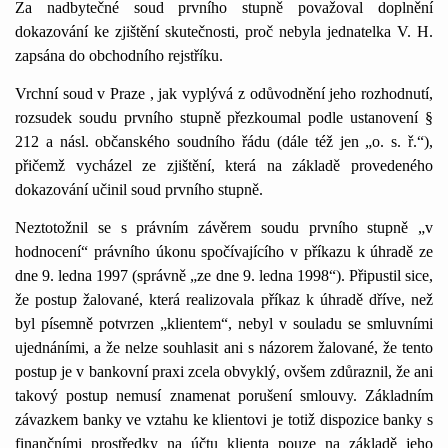
Za nadbytečné soud prvního stupně považoval doplnění
dokazování ke zjištění skutečnosti, proč nebyla jednatelka V. H.
zapsána do obchodního rejstříku.
Vrchní soud v Praze , jak vyplývá z odůvodnění jeho rozhodnutí,
rozsudek soudu prvního stupně přezkoumal podle ustanovení §
2
1
2 a násl. občanského soudního řádu (dále též jen „o. s. ř.“),
přičemž vycházel ze zjištění, která na základě provedeného
dokazování učinil soud prvního stupně.
Neztotožnil se s právním závěrem soudu prvního stupně „v
hodnocení“ právního úkonu spočívajícího v příkazu k úhradě ze
dne 9. ledna
1
997 (správně „ze dne 9. ledna
1
998“). Připustil sice,
že postup žalované, která realizovala příkaz k úhradě dříve, než
byl písemně potvrzen „klientem“, nebyl v souladu se smluvními
ujednáními, a že nelze souhlasit ani s názorem žalované, že tento
postup je v bankovní praxi zcela obvyklý, ovšem zdůraznil, že ani
takový postup nemusí znamenat porušení smlouvy. Základním
závazkem banky ve vztahu ke klientovi je totiž dispozice banky s
finančními prostředky na účtu klienta pouze na základě jeho