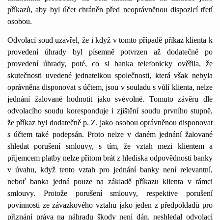
příkazů, aby byl účet chráněn před neoprávněnou dispozicí třetí
osobou.
Odvolací soud uzavřel, že i když v tomto případě příkaz klienta k
provedení úhrady byl písemně potvrzen až dodatečně po
provedení úhrady, poté, co si banka telefonicky ověřila, že
skutečnosti uvedené jednatelkou společnosti, která však nebyla
oprávněna disponovat s účtem, jsou v souladu s vůlí klienta, nelze
jednání žalované hodnotit jako svévolné. Tomuto závěru dle
odvolacího soudu koresponduje i zjištění soudu prvního stupně,
že příkaz byl dodatečně p. Z. jako osobou oprávněnou disponovat
s účtem také podepsán. Proto nelze v daném jednání žalované
shledat porušení smlouvy, s tím, že vztah mezi klientem a
příjemcem platby nelze přitom brát z hlediska odpovědnosti banky
v úvahu, když tento vztah pro jednání banky není relevantní,
neboť banka jedná pouze na základě příkazu klienta v rámci
smlouvy. Protože porušení smlouvy, respektive porušení
povinnosti ze závazkového vztahu jako jeden z předpokladů pro
přiznání práva na náhradu škody není dán, neshledal odvolací