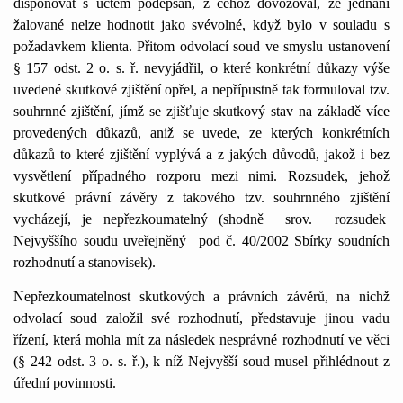
disponovat s účtem podepsán, z čehož dovozoval, že jednání
žalované nelze hodnotit jako svévolné, když bylo v souladu s
požadavkem klienta. Přitom odvolací soud ve smyslu ustanovení
§
1
57 odst. 2 o. s. ř. nevyjádřil, o které konkrétní důkazy výše
uvedené skutkové zjištění opřel, a nepřípustně tak formuloval tzv.
souhrnné zjištění, jímž se zjišťuje skutkový stav na základě více
provedených důkazů, aniž se uvede, ze kterých konkrétních
důkazů to které zjištění vyplývá a z jakých důvodů, jakož i bez
vysvětlení případného rozporu mezi nimi. Rozsudek, jehož
skutkové právní závěry z takového tzv. souhrnného zjištění
vycházejí, je nepřezkoumatelný (shodně
srov.
rozsudek
Nejvyššího soudu uveřejněný
pod č. 40/2002 Sbírky soudních
rozhodnutí a stanovisek).
Nepřezkoumatelnost skutkových a právních závěrů, na nichž
odvolací soud založil své rozhodnutí, představuje jinou vadu
řízení, která mohla mít za následek nesprávné rozhodnutí ve věci
(§ 242 odst. 3 o. s. ř.), k níž Nejvyšší soud musel přihlédnout z
úřední povinnosti.