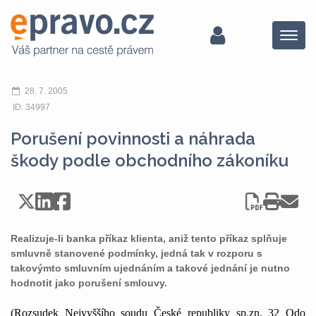
Menu
28. 7. 2005
ID: 34997
Porušení povinnosti a náhrada
škody podle obchodního zákoníku
Realizuje-li banka příkaz klienta, aniž tento příkaz splňuje
smluvně stanovené podmínky, jedná tak v rozporu s
takovýmto smluvním ujednáním a takové jednání je nutno
hodnotit jako porušení smlouvy.
(Rozsudek Nejvyššího soudu České republiky sp.zn. 32 Odo