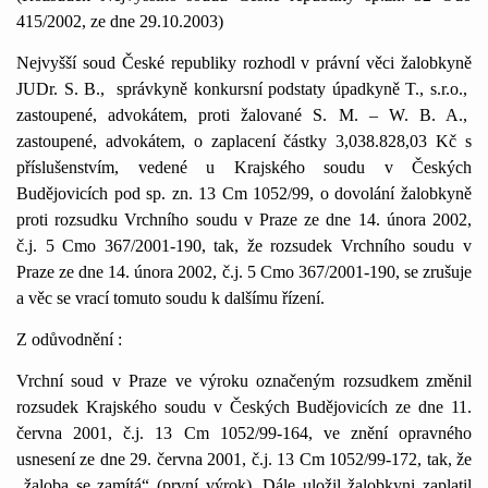
4
1
5/2002, ze dne 29.
1
0.2003)
Nejvyšší soud České republiky rozhodl v právní věci žalobkyně
JUDr. S. B.,
správkyně konkursní podstaty úpadkyně T., s.r.o.,
zastoupené, advokátem, proti žalované S. M. – W. B. A.,
zastoupené, advokátem, o zaplacení částky 3,038.828,03 Kč s
příslušenstvím, vedené u Krajského soudu v Českých
Budějovicích pod sp. zn.
1
3 Cm
1
052/99, o dovolání žalobkyně
proti rozsudku Vrchního soudu v Praze ze dne
1
4. února 2002,
č.j. 5 Cmo 367/200
1
-
1
90, tak, že rozsudek Vrchního soudu v
Praze ze dne
1
4. února 2002, č.j. 5 Cmo 367/200
1
-
1
90, se zrušuje
a věc se vrací tomuto soudu k dalšímu řízení.
Z odůvodnění :
Vrchní soud v Praze ve výroku označeným rozsudkem změnil
rozsudek Krajského soudu v Českých Budějovicích ze dne
1
1
.
června 200
1
, č.j.
1
3 Cm
1
052/99-
1
64, ve znění opravného
usnesení ze dne 29. června 200
1
, č.j.
1
3 Cm
1
052/99-
1
72, tak, že
„žaloba se zamítá“ (první výrok). Dále uložil žalobkyni zaplatil