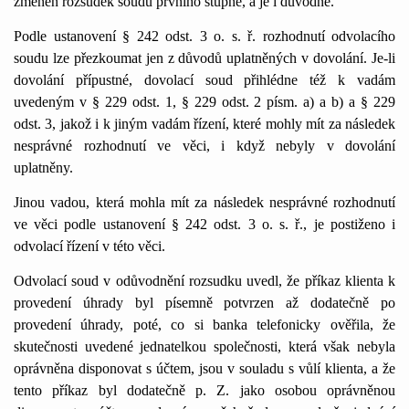
změněn rozsudek soudu prvního stupně, a je i důvodné.
Podle ustanovení § 242 odst. 3 o. s. ř. rozhodnutí odvolacího
soudu lze přezkoumat jen z důvodů uplatněných v dovolání. Je-li
dovolání přípustné, dovolací soud přihlédne též k vadám
uvedeným v § 229 odst.
1
, § 229 odst. 2 písm. a) a b) a § 229
odst. 3, jakož i k jiným vadám řízení, které mohly mít za následek
nesprávné rozhodnutí ve věci, i když nebyly v dovolání
uplatněny.
Jinou vadou, která mohla mít za následek nesprávné rozhodnutí
ve věci podle ustanovení § 242 odst. 3 o. s. ř., je postiženo i
odvolací řízení v této věci.
Odvolací soud v odůvodnění rozsudku uvedl, že příkaz klienta k
provedení úhrady byl písemně potvrzen až dodatečně po
provedení úhrady, poté, co si banka telefonicky ověřila, že
skutečnosti uvedené jednatelkou společnosti, která však nebyla
oprávněna disponovat s účtem, jsou v souladu s vůlí klienta, a že
tento příkaz byl dodatečně p. Z. jako osobou oprávněnou