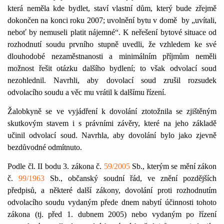
která neměla kde bydlet, staví vlastní dům, který bude zřejmě
dokončen na konci roku 2007; uvolnění bytu v domě
by „uvítali,
neboť by nemuseli platit nájemné“. K neřešení bytové situace od
rozhodnutí soudu prvního stupně uvedli, že vzhledem ke své
dlouhodobé nezaměstnanosti a minimálním příjmům neměli
možnost řešit otázku dalšího bydlení; to však odvolací soud
nezohlednil. Navrhli, aby dovolací soud zrušil rozsudek
odvolacího soudu a věc mu vrátil k dalšímu řízení.
Žalobkyně se ve vyjádření k dovolání ztotožnila se zjištěným
skutkovým stavem i s právními závěry, které na jeho základě
učinil odvolací soud. Navrhla, aby dovolání bylo jako zjevně
bezdůvodné odmítnuto.
Podle čl. II bodu 3. zákona č.
59/2005
Sb., kterým se mění zákon
č.
99/1963
Sb., občanský soudní řád, ve znění pozdějších
předpisů, a některé další zákony, dovolání proti rozhodnutím
odvolacího soudu vydaným přede dnem nabytí účinnosti tohoto
zákona (tj. před 1. dubnem 2005) nebo vydaným po řízení