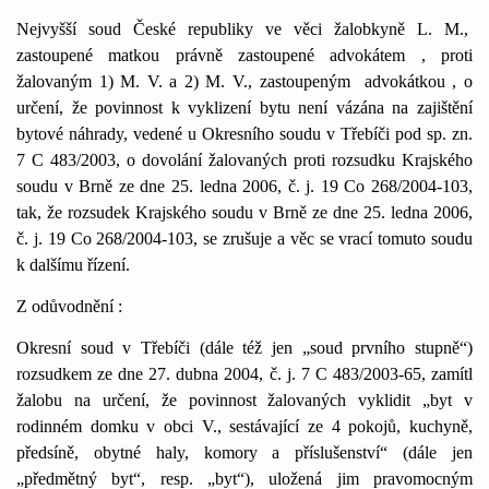
Nejvyšší soud České republiky ve věci žalobkyně L. M.,
zastoupené matkou právně zastoupené advokátem , proti
žalovaným 1) M. V. a 2) M. V., zastoupeným
advokátkou , o
určení, že povinnost k vyklizení bytu není vázána na zajištění
bytové náhrady, vedené u Okresního soudu v Třebíči pod sp. zn.
7 C
483/2003, o dovolání žalovaných proti rozsudku Krajského
soudu v Brně ze dne 25. ledna 2006, č. j. 19 Co 268/2004-103,
tak, že rozsudek Krajského soudu v Brně ze dne 25. ledna 2006,
č. j. 19 Co 268/2004-103, se zrušuje a věc se vrací tomuto soudu
k dalšímu řízení.
Z odůvodnění :
Okresní soud v Třebíči (dále též jen „soud prvního stupně“)
rozsudkem ze dne 27. dubna 2004, č. j.
7 C
483/2003-65, zamítl
žalobu na určení, že povinnost žalovaných vyklidit „byt v
rodinném domku v obci V., sestávající ze 4 pokojů, kuchyně,
předsíně, obytné haly, komory a příslušenství“ (dále jen
„předmětný byt“, resp. „byt“), uložená jim pravomocným