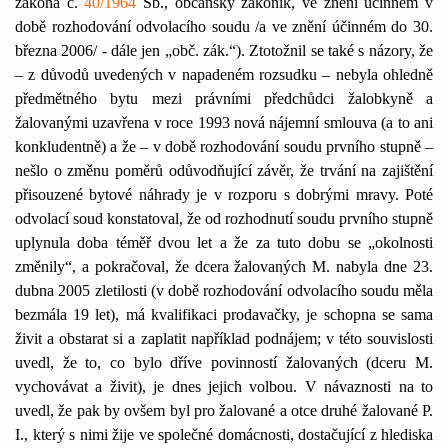
zákona č.
40/1964
Sb., občanský zákoník, ve znění účinném v
době rozhodování odvolacího soudu /a ve znění účinném do 30.
března 2006/ - dále jen „obč. zák.“). Ztotožnil se také s názory, že
– z důvodů uvedených v napadeném rozsudku – nebyla ohledně
předmětného bytu mezi právními předchůdci žalobkyně a
žalovanými uzavřena v roce 1993 nová nájemní smlouva (a to ani
konkludentně) a že – v době rozhodování soudu prvního stupně –
nešlo o změnu poměrů odůvodňující závěr, že trvání na zajištění
přisouzené bytové náhrady je v rozporu s dobrými mravy. Poté
odvolací soud konstatoval, že od rozhodnutí soudu prvního stupně
uplynula doba téměř dvou let a že za tuto dobu se „okolnosti
změnily“, a pokračoval, že dcera žalovaných M. nabyla dne 23.
dubna 2005 zletilosti (v době rozhodování odvolacího soudu měla
bezmála 19 let), má kvalifikaci prodavačky, je schopna se sama
živit a obstarat si a zaplatit například podnájem; v této souvislosti
uvedl, že to, co bylo dříve povinností žalovaných (dceru M.
vychovávat a živit), je dnes jejich volbou. V návaznosti na to
uvedl, že pak by ovšem byl pro žalované a otce druhé žalované P.
I., který s nimi žije ve společné domácnosti, dostačující z hlediska