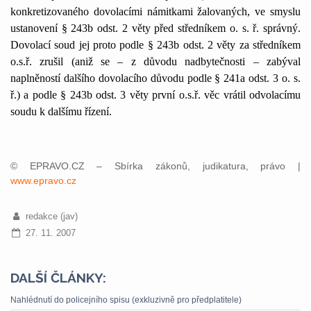
konkretizovaného dovolacími námitkami žalovaných, ve smyslu
ustanovení § 243b odst. 2 věty před středníkem o. s. ř. správný.
Dovolací soud jej proto podle § 243b odst. 2 věty za středníkem
o.s.ř. zrušil (aniž se – z důvodu nadbytečnosti – zabýval
naplněností dalšího dovolacího důvodu podle § 241a odst. 3 o. s.
ř.) a podle § 243b odst. 3 věty první o.s.ř. věc vrátil odvolacímu
soudu k dalšímu řízení.
© EPRAVO.CZ – Sbírka zákonů, judikatura, právo |
www.epravo.cz
redakce (jav)
27. 11. 2007
DALŠÍ ČLÁNKY:
Nahlédnutí do policejního spisu (exkluzivně pro předplatitele)