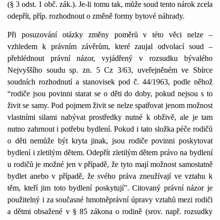
(§ 3 odst. 1 obč. zák.). Je-li tomu tak, může soud tento nárok zcela
odepřít, příp. rozhodnout o změně formy bytové náhrady.
Při posuzování otázky změny poměrů v této věci nelze –
vzhledem k právním závěrům, které zaujal odvolací soud –
přehlédnout právní názor, vyjádřený v rozsudku bývalého
Nejvyššího soudu sp. zn. 5 Cz 3/63, uveřejněném ve Sbírce
soudních rozhodnutí a stanovisek pod č. 44/1963, podle něhož
“rodiče jsou povinni starat se o děti do doby, pokud nejsou s to
živit se samy. Pod pojmem živit se nelze spatřovat jenom možnost
vlastními silami nabývat prostředky nutné k obživě, ale je tam
nutno zahrnout i potřebu bydlení. Pokud i tato složka péče rodičů
o děti nemůže být kryta jinak, jsou rodiče povinni poskytovat
bydlení i zletilým dětem. Odepřít zletilým dětem právo na bydlení
u rodičů je možné jen v případě, že tyto mají možnost samostatně
bydlet anebo v případě, že svého práva zneužívají ve vztahu k
těm, kteří jim toto bydlení poskytují”. Citovaný právní názor je
použitelný i za současné hmotněprávní úpravy vztahů mezi rodiči
a dětmi obsažené v § 85 zákona o rodině (srov. např. rozsudky