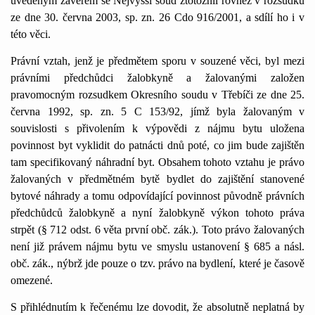
uvedeným závěrem se Nejvyšší soud ztotožnil rovněž v rozsudku
ze dne 30. června 2003, sp. zn. 26 Cdo 916/2001, a sdílí ho i v
této věci.
Právní vztah, jenž je předmětem sporu v souzené věci, byl mezi
právními předchůdci žalobkyně a žalovanými založen
pravomocným rozsudkem Okresního soudu v Třebíči ze dne 25.
června 1992, sp. zn.
5 C
153/92, jímž byla žalovaným v
souvislosti s přivolením k výpovědi z nájmu bytu uložena
povinnost byt vyklidit do patnácti dnů poté, co jim bude zajištěn
tam specifikovaný náhradní byt. Obsahem tohoto vztahu je právo
žalovaných v předmětném bytě bydlet do zajištění stanovené
bytové náhrady a tomu odpovídající povinnost původně právních
předchůdců žalobkyně a nyní žalobkyně výkon tohoto práva
strpět (§ 712 odst. 6 věta první obč. zák.). Toto právo žalovaných
není již právem nájmu bytu ve smyslu ustanovení §
685 a
násl.
obč. zák., nýbrž jde pouze o tzv. právo na bydlení, které je časově
omezené.
S přihlédnutím k řečenému lze dovodit, že absolutně neplatná by