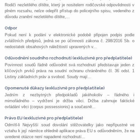
Rodiči nezletilého dítěte, který je nositelem rodičovské odpovědnosti v
plném rozsahu, nelze odepřít přístup do policejního spisu, vedeného z
důvodu zranění nezletilého dítěte,...
Odpor
Pokud není k podání v elektronické podobě připojen podpis podle
zvláštních předpisů, jedná se po účinnosti zákona č. 298/2016 Sb. o
nedostatek obsahových náležitostí upravených v...
Odůvodnění soudního rozhodnutí (exkluzivně pro předplatitele)
Povinnost soudů řádně odůvodnit svá rozhodnutí představuje jeden z
klíčových prvků práva na soudní ochranu chráněného čl. 36 odst. 1
Listiny základních práv a svobod. Soudy mají...
Opomenuté důkazy (exkluzivně pro předplatitele)
Jedním z nezbytných předpokladů jakéhokoliv – řádného i
mimořádného – vydržení je držba věci. Držba zahrnuje faktické
ovládání věci (corpus possessionis) a současně...
Právo EU (exkluzivně pro předplatitele)
Odmítl-li Nejvyšší soud dovolání stěžovatelky jako nepřípustné ve
vztahu k její námitce ohledně aplikace práva EU s odůvodněním, že na
uvedené otázce není napadené rozhodnutí...