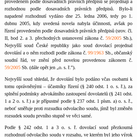
provedeném podle dosavadních právních předpisů se projednají a
rozhodnou podle dosavadních právních předpisů. Bylo-li
napadené rozhodnutí vydáno dne 25. ledna 2006, tedy po 1.
dubnu 2005, kdy uvedená novela nabyla účinnosti, avšak po
řízení provedeném podle dosavadních právních předpisů (srov. čl.
II, bod
2. a
3. přechodných ustanovení zákona č.
59/2005
Sb.),
Nejvyšší soud České republiky jako soud dovolací projednal
dovolání a o něm rozhodl podle zákona č.
99/1963
Sb., občanský
soudní řád, ve znění před novelou provedenou zákonem č.
59/2005
Sb. (dále opět jen „o. s. ř.”).
Nejvyšší soud shledal, že dovolání bylo podáno včas osobami k
tomu oprávněnými – účastníky řízení (§ 240 odst. 1 o. s. ř.), za
splnění podmínky advokátního zastoupení dovolatelů (§ 241 odst.
1 a
2 o. s. ř.) a je přípustné podle § 237 odst. 1 písm. a) o. s. ř.,
neboť směřuje proti rozsudku odvolacího soudu, jímž byl změněn
rozsudek soudu prvního stupně ve věci samé.
Podle § 242 odst.
1 a
3 o. s. ř. dovolací soud přezkoumá
rozhodnutí odvolacího soudu v rozsahu, ve kterém byl jeho výrok