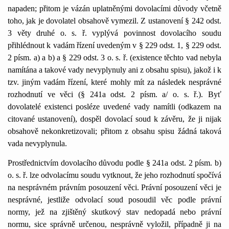
napaden; přitom je vázán uplatněnými dovolacími důvody včetně
toho, jak je dovolatel obsahově vymezil. Z ustanovení § 242 odst.
3 věty druhé o. s. ř. vyplývá povinnost dovolacího soudu
přihlédnout k vadám řízení uvedeným v § 229 odst. 1, § 229 odst.
2 písm. a) a b) a § 229 odst. 3 o. s. ř. (existence těchto vad nebyla
namítána a takové vady nevyplynuly ani z obsahu spisu), jakož i k
tzv. jiným vadám řízení, které mohly mít za následek nesprávné
rozhodnutí ve věci (§ 241a odst. 2 písm. a/ o. s. ř.). Byť
dovolatelé existenci posléze uvedené vady namítli (odkazem na
citované ustanovení), dospěl dovolací soud k závěru, že ji nijak
obsahově nekonkretizovali; přitom z obsahu spisu žádná taková
vada nevyplynula.
Prostřednictvím dovolacího důvodu podle § 241a odst. 2 písm. b)
o. s. ř. lze odvolacímu soudu vytknout, že jeho rozhodnutí spočívá
na nesprávném právním posouzení věci. Právní posouzení věci je
nesprávné, jestliže odvolací soud posoudil věc podle právní
normy, jež na zjištěný skutkový stav nedopadá nebo právní
normu, sice správně určenou, nesprávně vyložil, případně ji na