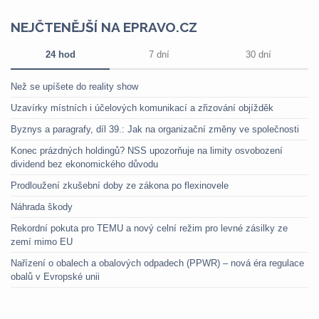
NEJČTENĚJŠÍ NA EPRAVO.CZ
24 hod
7 dní
30 dní
Než se upíšete do reality show
Uzavírky místních i účelových komunikací a zřizování objížděk
Byznys a paragrafy, díl 39.: Jak na organizační změny ve společnosti
Konec prázdných holdingů? NSS upozorňuje na limity osvobození
dividend bez ekonomického důvodu
Prodloužení zkušební doby ze zákona po flexinovele
Náhrada škody
Rekordní pokuta pro TEMU a nový celní režim pro levné zásilky ze
zemí mimo EU
Nařízení o obalech a obalových odpadech (PPWR) – nová éra regulace
obalů v Evropské unii