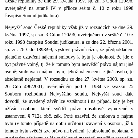
České republiky ze dne 29. května 1997, sp. zn. 3 Cdon 120/96,
uveřejněný na straně IV v příloze sešitu č. 10 z roku 1998
časopisu Soudní judikatura).
Nejvyšší soud České republiky však již v rozsudcích ze dne 29.
května 1997, sp. zn. 3 Cdon 120/96, uveřejněném v sešitě č. 10 z
roku 1998 časopisu Soudní judikatura, a ze dne 22. března 2001,
sp. zn. 26 Cdo 1898/99, vyslovil právní názor, že předpokladem
platného uzavření nájemní smlouvy k bytu je okolnost, že jde o
byt právně volný, tj. že k tomuto bytu nesvědčí právo nájmu jiné
osobě; smlouva o nájmu bytu, jehož nájemcem je jiná osoba, je
absolutně neplatná. V rozsudku ze dne 27. května 2003, sp. zn.
26 Cdo 496/2001, uveřejněném pod C 1934 ve svazku 25
Souboru rozhodnutí Nejvyššího soudu, Nejvyšší soud dále
dovodil, že uvedený závěr lze vztáhnout i na případ, kdy je byt
užíván osobou, které svědčí právo obsahově vymezené v
ustanovení § 712a obč. zák. Poté uzavřel, že smlouva o nájmu
bytu (v tomto případě na dobu určitou) uzavřená s osobou, jíž k
tomuto bytu svědčí tzv. právo na bydlení, je absolutně neplatná. S