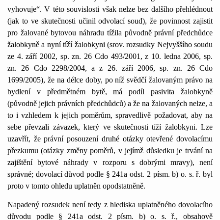
vyhovuje“. V této souvislosti však nelze bez dalšího přehlédnout
(jak to ve skutečnosti učinil odvolací soud), že povinnost zajistit
pro žalované bytovou náhradu tížila původně právní předchůdce
žalobkyně a nyní tíží žalobkyni (srov. rozsudky Nejvyššího soudu
ze 4. září 2002, sp. zn. 26 Cdo 493/2001, z 10. ledna 2006, sp.
zn. 26 Cdo 2298/2004, a z 26. září 2006, sp. zn. 26 Cdo
1699/2005), že na délce doby, po níž svědčí žalovaným právo na
bydlení v předmětném bytě, má podíl pasivita žalobkyně
(původně jejich právních předchůdců) a že na žalovaných nelze, a
to i vzhledem k jejich poměrům, spravedlivě požadovat, aby na
sebe převzali závazek, který ve skutečnosti tíží žalobkyni. Lze
uzavřít, že právní posouzení druhé otázky otevřené dovolacímu
přezkumu (otázky změny poměrů, v jejímž důsledku je trvání na
zajištění bytové náhrady v rozporu s dobrými mravy), není
správné; dovolací důvod podle § 241a odst. 2 písm. b) o. s. ř. byl
proto v tomto ohledu uplatněn opodstatněně.
Napadený rozsudek není tedy z hlediska uplatněného dovolacího
důvodu podle § 241a odst. 2 písm. b) o. s. ř., obsahově