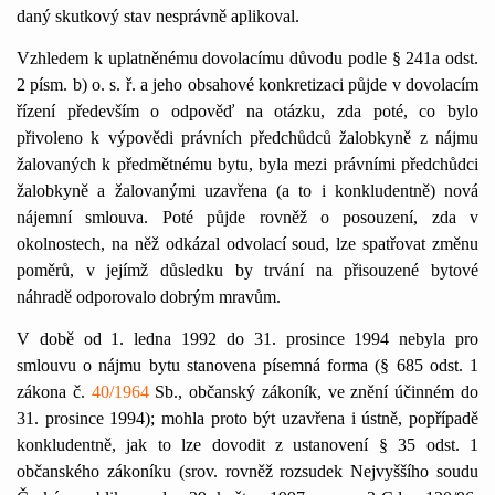
daný skutkový stav nesprávně aplikoval.
Vzhledem k uplatněnému dovolacímu důvodu podle § 241a odst.
2 písm. b) o. s. ř. a jeho obsahové konkretizaci půjde v dovolacím
řízení především o odpověď na otázku, zda poté, co bylo
přivoleno k výpovědi právních předchůdců žalobkyně z nájmu
žalovaných k předmětnému bytu, byla mezi právními předchůdci
žalobkyně a žalovanými uzavřena (a to i konkludentně) nová
nájemní smlouva. Poté půjde rovněž o posouzení, zda v
okolnostech, na něž odkázal odvolací soud, lze spatřovat změnu
poměrů, v jejímž důsledku by trvání na přisouzené bytové
náhradě odporovalo dobrým mravům.
V době od 1. ledna 1992 do 31. prosince 1994 nebyla pro
smlouvu o nájmu bytu stanovena písemná forma (§ 685 odst. 1
zákona č.
40/1964
Sb., občanský zákoník, ve znění účinném do
31. prosince 1994); mohla proto být uzavřena i ústně, popřípadě
konkludentně, jak to lze dovodit z ustanovení § 35 odst. 1
občanského zákoníku (srov. rovněž rozsudek Nejvyššího soudu