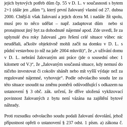
jejich bytových potřeb dům čp. 55 v D. L. v současnosti s bytem
2+1 (dále jen „dům “), který první žalovaný vlastní od 27. dubna
2000. Chtějí-li však žalovaní a jejich dcera M. i nadále žít spolu,
musí pro to něco udělat – např. zadaptovat dům
nebo si
pronajmout jiný byt za dohodnuté nájemné apod. Zde uvedl, že za
uplynulé dva roky žalovaní „pro řešení celé situace vůbec nic
neudělali, ačkoliv objektivně mohli začít na domku v D. L. s
půdní vestavbou (o níž na jaře 2004 mluvili)“, že „v užívání domu
v D. L. nebrání žalovaným ani práce (jde o sousední obec
1
kilometr
od V.)“, že „žalovaným současná situace, kdy nemusí do
ničeho investovat či cokoliv shánět nebo mít vyšší výdaje než za
regulované nájemné, vyhovuje“. Podle odvolacího soudu lze za
této situace usoudit na změnu poměrů odůvodňující s odkazem na
ustanovení § 3 obč. zák. určení, že dříve uložená vyklizovací
povinnost žalovaných z bytu není vázána na zajištění bytové
náhrady.
Proti rozsudku odvolacího soudu podali žalovaní dovolání, jehož
přípustnost opřeli o ustanovení § 237 odst. 1 písm. a) zákona č.