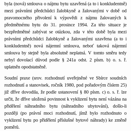
byla (nová) smlouva o nájmu bytu uzavřená (a to i konkludentně)
mezi právními předchůdci žalobkyně a žalovanými v době od
pravomocného přivolení k výpovědi z nájmu žalovaných k
předmětnému bytu do 31. prosince 1994. Za této situace je
bezpředmětné zabývat se otázkou, zda v této době byla mezi
právními předchůdci žalobkyně a žalovanými uzavřena (a to i
konkludentně) nová nájemní smlouva, neboť taková nájemní
smlouva by stejně byla absolutně neplatná. V tomto směru tedy
nebyl dovolací důvod podle § 241a odst. 2 písm. b) o. s. ř.
uplatněn opodstatněně.
Soudní praxe (srov. rozhodnutí uveřejněné ve Sbírce soudních
rozhodnutí a stanovisek, ročník 1980, pod pořadovým číslem 25)
již dříve dovodila, že podle ustanovení § 80 písm. c) o. s. ř. lze
určit, že dříve uložená povinnost k vyklizení bytu není vázána na
přidělení náhradního bytu (náhradního ubytování), došlo-li
později (po právní moci rozhodnutí, jímž bylo rozhodnuto o
vyklizení bytu po přidělení příslušné bytové náhrady) ke změně
poměrů.