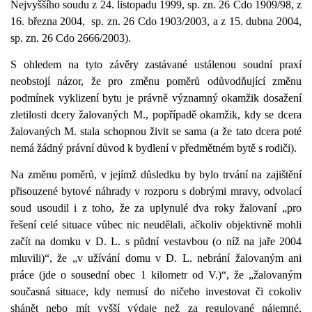
Nejvyššího soudu z 24. listopadu 1999, sp. zn. 26 Cdo 1909/98, z
16. března 2004,
sp. zn. 26 Cdo 1903/2003, a z 15. dubna 2004,
sp. zn. 26 Cdo 2666/2003).
S ohledem na tyto závěry zastávané ustálenou soudní praxí
neobstojí názor, že pro změnu poměrů odůvodňující změnu
podmínek vyklizení bytu je právně významný okamžik dosažení
zletilosti dcery žalovaných M., popřípadě okamžik, kdy se dcera
žalovaných M. stala schopnou živit se sama (a že tato dcera poté
nemá žádný právní důvod k bydlení v předmětném bytě s rodiči).
Na změnu poměrů, v jejímž důsledku by bylo trvání na zajištění
přisouzené bytové náhrady v rozporu s dobrými mravy, odvolací
soud usoudil i z toho, že za uplynulé dva roky žalovaní „pro
řešení celé situace vůbec nic neudělali, ačkoliv objektivně mohli
začít na domku v D. L. s půdní vestavbou (o níž na jaře 2004
mluvili)“, že „v užívání domu v D. L. nebrání žalovaným ani
práce (jde o sousední obec
1 kilometr
od V.)“, že „žalovaným
současná situace, kdy nemusí do ničeho investovat či cokoliv
shánět nebo mít vyšší výdaje než za regulované nájemné,