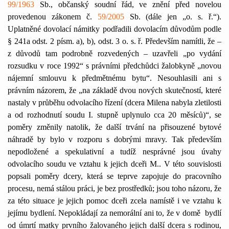
99/1963
Sb., občanský soudní řád, ve znění před novelou
provedenou zákonem č.
59/2005
Sb. (dále jen „o. s. ř.“).
Uplatněné dovolací námitky podřadili dovolacím důvodům podle
§ 241a odst. 2 písm. a), b), odst. 3 o. s. ř. Především namítli, že –
z důvodů tam podrobně rozvedených – uzavřeli „po vydání
rozsudku v roce 1992“ s právními předchůdci žalobkyně „novou
nájemní smlouvu k předmětnému bytu“. Nesouhlasili ani s
právním názorem, že „na základě dvou nových skutečností, které
nastaly v průběhu odvolacího řízení (dcera Milena nabyla zletilosti
a od rozhodnutí soudu I. stupně uplynulo cca 20 měsíců)“, se
poměry změnily natolik, že další trvání na přisouzené bytové
náhradě by bylo v rozporu s dobrými mravy. Tak především
nepodložené a spekulativní a tudíž nesprávné jsou úvahy
odvolacího soudu ve vztahu k jejich dceři M.. V této souvislosti
popsali poměry dcery, která se teprve zapojuje do pracovního
procesu, nemá stálou práci, je bez prostředků; jsou toho názoru, že
za této situace je jejich pomoc dceři zcela namístě i ve vztahu k
jejímu bydlení. Nepokládají za nemorální ani to, že v domě
bydlí
od úmrtí matky prvního žalovaného jejich další dcera s rodinou,