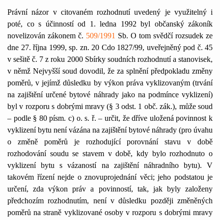
Právní názor v citovaném rozhodnutí uvedený je využitelný i
poté, co s účinností od 1. ledna 1992 byl občanský zákoník
novelizován zákonem č.
509/1991
Sb. O tom svědčí rozsudek ze
dne 27. října 1999, sp. zn. 20 Cdo 1827/99, uveřejněný pod č. 45
v sešitě č. 7 z roku 2000 Sbírky soudních rozhodnutí a stanovisek,
v němž Nejvyšší soud dovodil, že za splnění předpokladu změny
poměrů, v jejímž důsledku by výkon práva vyklizovaným (trvání
na zajištění určené bytové náhrady jako na podmínce vyklizení)
byl v rozporu s dobrými mravy (§ 3 odst. 1 obč. zák.), může soud
– podle § 80 písm. c) o. s. ř. – určit, že dříve uložená povinnost k
vyklizení bytu není vázána na zajištění bytové náhrady (pro úvahu
o změně poměrů je rozhodující porovnání stavu v době
rozhodování soudu se stavem v době, kdy bylo rozhodnuto o
vyklizení bytu s vázaností na zajištění náhradního bytu). V
takovém řízení nejde o znovuprojednání věci; jeho podstatou je
určení, zda výkon práv a povinností, tak, jak byly založeny
předchozím rozhodnutím, není v důsledku později změněných
poměrů na straně vyklizované osoby v rozporu s dobrými mravy