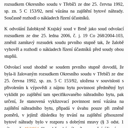
rozsudkem Okresního soudu v Třebíči ze dne 25. června 1992,
sp. zn.
5 C
153/92, není vázána na zajištění bytové náhrady.
Současně rozhodl o nákladech řízení účastníků.
K odvolání žalobkyně Krajský soud v Brně jako soud odvolací
rozsudkem ze dne 25. ledna 2006, č. j. 19 Co 268/2004-103,
změnil zamítavý rozsudek soudu prvního stupně tak, že žalobě
vyhověl a rozhodl o nákladech řízení účastníků před soudy obou
stupňů.
Odvolací soud shodně se soudem prvního stupně dovodil, že
byla-li žalovaným rozsudkem Okresního soudu v Třebíči ze dne
25. června 1992, sp. zn.
5 C
153/92, uložena v souvislosti s
přivolením k výpovědi z nájmu bytu povinnost předmětný byt
vyklidit po zajištění tam specifikovaného náhradního bytu, pak
určení, že stanovená vyklizovací povinnost není vázána na
zajištění náhradního bytu, připadá v úvahu pouze při změně
poměrů, v jejímž důsledku by trvání na zajištění přisouzené
bytové náhrady bylo v rozporu s dobrými mravy (§ 3 odst. 1