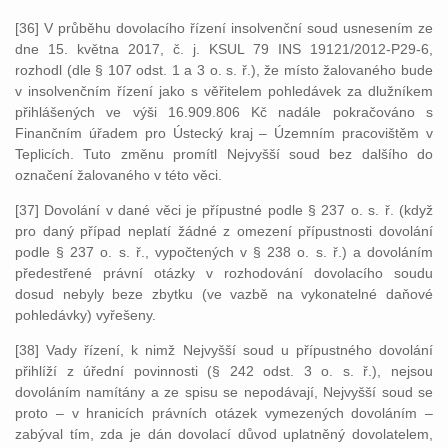
[36] V průběhu dovolacího řízení insolvenční soud usnesením ze
dne 15. května 2017, č. j. KSUL 79 INS 19121/2012-P29-6,
rozhodl (dle § 107 odst. 1 a 3 o. s. ř.), že místo žalovaného bude
v insolvenčním řízení jako s věřitelem pohledávek za dlužníkem
přihlášených ve výši 16.909.806 Kč nadále pokračováno s
Finančním úřadem pro Ústecký kraj – Územním pracovištěm v
Teplicích. Tuto změnu promítl Nejvyšší soud bez dalšího do
označení žalovaného v této věci.
[37] Dovolání v dané věci je přípustné podle § 237 o. s. ř. (když
pro daný případ neplatí žádné z omezení přípustnosti dovolání
podle § 237 o. s. ř., vypočtených v § 238 o. s. ř.) a dovoláním
předestřené právní otázky v rozhodování dovolacího soudu
dosud nebyly beze zbytku (ve vazbě na vykonatelné daňové
pohledávky) vyřešeny.
[38] Vady řízení, k nimž Nejvyšší soud u přípustného dovolání
přihlíží z úřední povinnosti (§ 242 odst. 3 o. s. ř.), nejsou
dovoláním namítány a ze spisu se nepodávají, Nejvyšší soud se
proto – v hranicích právních otázek vymezených dovoláním –
zabýval tím, zda je dán dovolací důvod uplatněný dovolatelem,