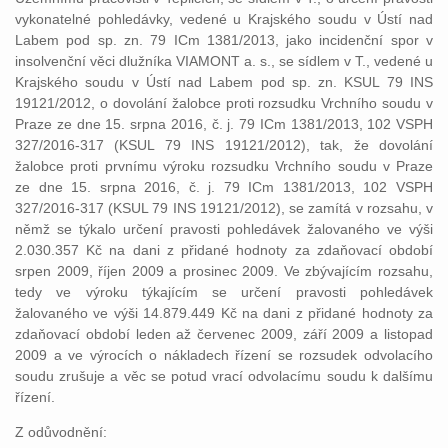
vykonatelné pohledávky, vedené u Krajského soudu v Ústí nad
Labem pod sp. zn. 79 ICm 1381/2013, jako incidenční spor v
insolvenční věci dlužníka VIAMONT a. s., se sídlem v T., vedené u
Krajského soudu v Ústí nad Labem pod sp. zn. KSUL 79 INS
19121/2012, o dovolání žalobce proti rozsudku Vrchního soudu v
Praze ze dne 15. srpna 2016, č. j. 79 ICm 1381/2013, 102 VSPH
327/2016-317 (KSUL 79 INS 19121/2012), tak, že dovolání
žalobce proti prvnímu výroku rozsudku Vrchního soudu v Praze
ze dne 15. srpna 2016, č. j. 79 ICm 1381/2013, 102 VSPH
327/2016-317 (KSUL 79 INS 19121/2012), se zamítá v rozsahu, v
němž se týkalo určení pravosti pohledávek žalovaného ve výši
2.030.357 Kč na dani z přidané hodnoty za zdaňovací období
srpen 2009, říjen 2009 a prosinec 2009. Ve zbývajícím rozsahu,
tedy ve výroku týkajícím se určení pravosti pohledávek
žalovaného ve výši 14.879.449 Kč na dani z přidané hodnoty za
zdaňovací období leden až červenec 2009, září 2009 a listopad
2009 a ve výrocích o nákladech řízení se rozsudek odvolacího
soudu zrušuje a věc se potud vrací odvolacímu soudu k dalšímu
řízení.
Z odůvodnění: