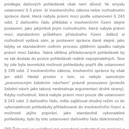
privilegia daňových pohledávek však není důvod. Ve smyslu
ustanovení § 5 písm. b/ insolvenčního zákona nelze rozhodnutím
správce daně, která nabyla právní moci podle ustanovení § 243
odst. 2 daňového řádu přikládat v insolvenčním řízení stejné
postavení, jako jakýmkoli jiným rozhodnutím, která nabyla právní
moci standardním průběhem příslušného řízení. Jelikož si
rozhodnutí vydává sám, je postavení správce daně stejné, jako
kdyby ve standardním civilním procesu zjištěním úpadku nabyla
právní moci žaloba. Valná většina přihlašovaných pohledávek by
se tak dostala do pozice pohledávek reálně nepopiratelných. Sice
by zde byla teoretická možnost pohledávky popřít dle ustanovení
§ 199 odst. 2 insolvenčního zákona, insolvenční správce by však
jen stěží hledal prostor v tom, co nebylo samotným
„pravomocným žalobním návrhem“ právně posouzeno (protože
žalobní návrh jako takový neobsahuje argumentaci druhé strany).
Kdyby rozhodnutí, která nabyla právní moci pouze dle ustanovení
§ 243 odst. 2 daňového řádu, měla zajišťovat shodný režim co do
vykonatelnosti pohledávky přihlašované do insolvenčního řízení a
možností jejího popírání, jako standardně vykonatelné
pohledávky, bylo by toto ustanovení daňového řádu diskriminační.