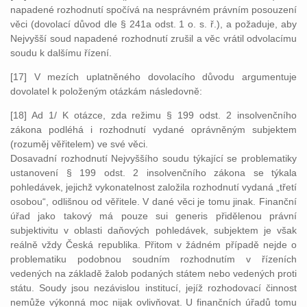
napadené rozhodnutí spočívá na nesprávném právním posouzení
věci (dovolací důvod dle § 241a odst. 1 o. s. ř.), a požaduje, aby
Nejvyšší soud napadené rozhodnutí zrušil a věc vrátil odvolacímu
soudu k dalšímu řízení.
[17] V mezích uplatněného dovolacího důvodu argumentuje
dovolatel k položeným otázkám následovně:
[18] Ad 1/ K otázce, zda režimu § 199 odst. 2 insolvenčního
zákona podléhá i rozhodnutí vydané oprávněným subjektem
(rozuměj věřitelem) ve své věci.
Dosavadní rozhodnutí Nejvyššího soudu týkající se problematiky
ustanovení § 199 odst. 2 insolvenčního zákona se týkala
pohledávek, jejichž vykonatelnost založila rozhodnutí vydaná „třetí
osobou“, odlišnou od věřitele. V dané věci je tomu jinak. Finanční
úřad jako takový má pouze sui generis přidělenou právní
subjektivitu v oblasti daňových pohledávek, subjektem je však
reálně vždy Česká republika. Přitom v žádném případě nejde o
problematiku podobnou soudním rozhodnutím v řízeních
vedených na základě žalob podaných státem nebo vedených proti
státu. Soudy jsou nezávislou institucí, jejíž rozhodovací činnost
nemůže výkonná moc nijak ovlivňovat. U finančních úřadů tomu