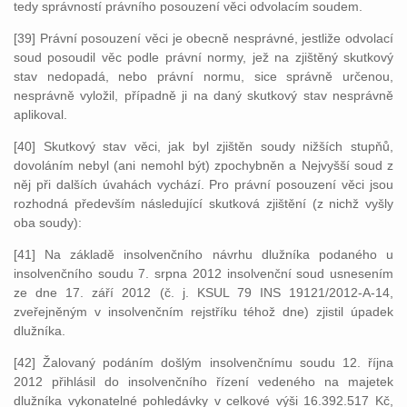
tedy správností právního posouzení věci odvolacím soudem.
[39] Právní posouzení věci je obecně nesprávné, jestliže odvolací
soud posoudil věc podle právní normy, jež na zjištěný skutkový
stav nedopadá, nebo právní normu, sice správně určenou,
nesprávně vyložil, případně ji na daný skutkový stav nesprávně
aplikoval.
[40] Skutkový stav věci, jak byl zjištěn soudy nižších stupňů,
dovoláním nebyl (ani nemohl být) zpochybněn a Nejvyšší soud z
něj při dalších úvahách vychází. Pro právní posouzení věci jsou
rozhodná především následující skutková zjištění (z nichž vyšly
oba soudy):
[41] Na základě insolvenčního návrhu dlužníka podaného u
insolvenčního soudu 7. srpna 2012 insolvenční soud usnesením
ze dne 17. září 2012 (č. j. KSUL 79 INS 19121/2012-A-14,
zveřejněným v insolvenčním rejstříku téhož dne) zjistil úpadek
dlužníka.
[42] Žalovaný podáním došlým insolvenčnímu soudu 12. října
2012 přihlásil do insolvenčního řízení vedeného na majetek
dlužníka vykonatelné pohledávky v celkové výši 16.392.517 Kč,