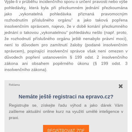
Vyjde-li v průběhu incidenčního sporu o určení pravosti nebo výše
pohledávky, která byla při přezkumném jednání přezkoumána
jako „vykonatelná pohledávka přiznaná pravomocným
rozhodnutím příslušného orgánu“ a jako taková popřena
insolvenčním správcem, najevo, že v době konání přezkumného
jednání o takovou „vykonatelnou“ pohledávku nešlo (např. proto,
že rozhodnutí příslušného orgánu ještě nenabylo právní moci),
není to důvodem pro zamítnutí žaloby (podané insolvenčním
správcem), popírající insolvenční správce však není omezen v
důvodech popření ustanovením § 199 odst. 2 insolvenčního
zákona ani obsahem popěrného úkonu (§ 199 odst. 3
insolvenčního zákona).
Reklama
Nemáte ještě registraci na epravo.cz?
Registrujte se, získejte řadu výhod a jako dárek Vám
zašleme aktuální online kurz na využití umělé inteligence v
praxi.
REGISTROVAT ZDE