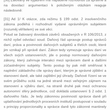
[30] Žalovaný ve vyjádření má napadené rozhodnutí za správné a
na dovolací argumentaci k položeným otázkám reaguje
následovně:
[31] Ad 1/ K otázce, zda režimu § 199 odst. 2 insolvenčního
zákona podléhá i rozhodnutí vydané oprávněným subjektem
(rozuměj věřitelem) ve své věci.
Potud se žalovaný dovolává závěrů obsažených v R 106/2013, z
nichž vyšel odvolací soud. Daňový řád upravuje postup správců
daní, práva a povinnosti daňových subjektů a třetích osob, které
jim vznikají při správě daní. Zákon tedy vymezuje správu daní ve
všech svých ustanoveních; jde o postup normovaný daňovými
zákony, který zahrnuje interakci mezi správcem daně a dalšími
zúčastněnými subjekty. Tento postup by pak měl směřovat k
naplnění základního cíle správy daní, kterým je správné zjištění a
stanovení daně, ale také zajištění její úhrady. Daňové řízení se ve
svém průběhu ocitá na jedné straně mezi veřejným zájmem na
stanovení a výběru daní, na straně druhé pak mezi ochranou
autonomní sféry jednotlivce, což dokládá ustanovení § 2 odst. 1
daňového řádu. Je tedy zákonnou povinností správce daně při
uplatňování jednotlivých procesních institutů postupovat v souladu
s principy proporcionality a správce daně tyto zákonné mantinely