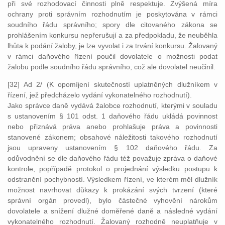
při své rozhodovací činnosti plně respektuje. Zvýšená míra
ochrany proti správním rozhodnutím je poskytována v rámci
soudního řádu správního; spory dle citovaného zákona se
prohlášením konkursu nepřerušují a za předpokladu, že neuběhla
lhůta k podání žaloby, je lze vyvolat i za trvání konkursu. Žalovaný
v rámci daňového řízení poučil dovolatele o možnosti podat
žalobu podle soudního řádu správního, což ale dovolatel neučinil.
[32] Ad 2/ (K opomíjení skutečností uplatněných dlužníkem v
řízení, jež předcházelo vydání vykonatelného rozhodnutí).
Jako správce daně vydává žalobce rozhodnutí, kterými v souladu
s ustanovením § 101 odst. 1 daňového řádu ukládá povinnost
nebo přiznává práva anebo prohlašuje práva a povinnosti
stanovené zákonem; obsahové náležitosti takového rozhodnutí
jsou upraveny ustanovením § 102 daňového řádu. Za
odůvodnění se dle daňového řádu též považuje zpráva o daňové
kontrole, popřípadě protokol o projednání výsledku postupu k
odstranění pochybností. Výsledkem řízení, ve kterém měl dlužník
možnost navrhovat důkazy k prokázání svých tvrzení (které
správní orgán provedl), bylo částečné vyhovění nárokům
dovolatele a snížení dlužné doměřené daně a následné vydání
vykonatelného rozhodnutí. Žalovaný rozhodně neuplatňuje v