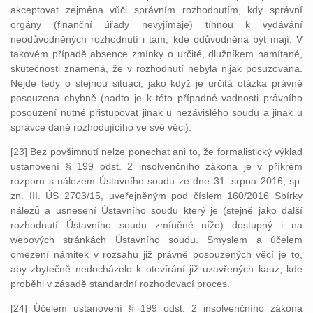
akceptovat zejména vůči správním rozhodnutím, kdy správní
orgány (finanční úřady nevyjímaje) tíhnou k vydávání
neodůvodněných rozhodnutí i tam, kde odůvodněna být mají. V
takovém případě absence zmínky o určité, dlužníkem namítané,
skutečnosti znamená, že v rozhodnutí nebyla nijak posuzována.
Nejde tedy o stejnou situaci, jako když je určitá otázka právně
posouzena chybně (nadto je k této případné vadnosti právního
posouzení nutné přistupovat jinak u nezávislého soudu a jinak u
správce daně rozhodujícího ve své věci).
[23] Bez povšimnutí nelze ponechat ani to, že formalistický výklad
ustanovení § 199 odst. 2 insolvenčního zákona je v příkrém
rozporu s nálezem Ústavního soudu ze dne 31. srpna 2016, sp.
zn. III. ÚS 2703/15, uveřejněným pod číslem 160/2016 Sbírky
nálezů a usnesení Ústavního soudu který je (stejně jako další
rozhodnutí Ústavního soudu zmíněné níže) dostupný i na
webových stránkách Ústavního soudu. Smyslem a účelem
omezení námitek v rozsahu již právně posouzených věcí je to,
aby zbytečně nedocházelo k otevírání již uzavřených kauz, kde
proběhl v zásadě standardní rozhodovací proces.
[24] Účelem ustanovení § 199 odst. 2 insolvenčního zákona