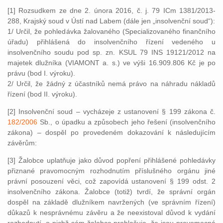
[1] Rozsudkem ze dne 2. února 2016, č. j. 79 ICm 1381/2013-
288, Krajský soud v Ústí nad Labem (dále jen „insolvenční soud“):
1/ Určil, že pohledávka žalovaného (Specializovaného finančního
úřadu) přihlášená do insolvenčního řízení vedeného u
insolvenčního soudu pod sp. zn. KSUL 79 INS 19121/2012 na
majetek dlužníka (VIAMONT a. s.) ve výši 16.909.806 Kč je po
právu (bod I. výroku).
2/ Určil, že žádný z účastníků nemá právo na náhradu nákladů
řízení (bod II. výroku).
[2] Insolvenční soud – vycházeje z ustanovení § 199 zákona č.
182/2006
Sb., o úpadku a způsobech jeho řešení (insolvenčního
zákona) – dospěl po provedeném dokazování k následujícím
závěrům:
[3] Žalobce uplatňuje jako důvod popření přihlášené pohledávky
přiznané pravomocným rozhodnutím příslušného orgánu jiné
právní posouzení věci, což zapovídá ustanovení § 199 odst. 2
insolvenčního zákona. Žalobce (totiž) tvrdí, že správní orgán
dospěl na základě dlužníkem navržených (ve správním řízení)
důkazů k nesprávnému závěru a že neexistoval důvod k vydání