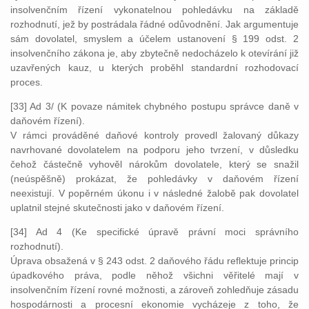
insolvenčním řízení vykonatelnou pohledávku na základě
rozhodnutí, jež by postrádala řádné odůvodnění. Jak argumentuje
sám dovolatel, smyslem a účelem ustanovení § 199 odst. 2
insolvenčního zákona je, aby zbytečně nedocházelo k otevírání již
uzavřených kauz, u kterých proběhl standardní rozhodovací
proces.
[33] Ad 3/ (K povaze námitek chybného postupu správce daně v
daňovém řízení).
V rámci prováděné daňové kontroly provedl žalovaný důkazy
navrhované dovolatelem na podporu jeho tvrzení, v důsledku
čehož částečně vyhověl nárokům dovolatele, který se snažil
(neúspěšně) prokázat, že pohledávky v daňovém řízení
neexistují. V popěrném úkonu i v následné žalobě pak dovolatel
uplatnil stejné skutečnosti jako v daňovém řízení.
[34] Ad 4 (Ke specifické úpravě právní moci správního
rozhodnutí).
Úprava obsažená v § 243 odst. 2 daňového řádu reflektuje princip
úpadkového práva, podle něhož všichni věřitelé mají v
insolvenčním řízení rovné možnosti, a zároveň zohledňuje zásadu
hospodárnosti a procesní ekonomie vycházeje z toho, že