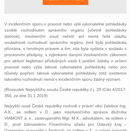
V incidenčním sporu o pravost nebo výši vykonatelné pohledávky
vzniklé rozhodnutím správního orgánu (včetně pohledávky
daňové), insolvenční soud neřeší ani nemá řešit otázku
souladnosti rozhodnutí správního orgánu, jímž byla pohledávka
přiznána, s hmotným právem a tím, zda byla vydána v souladu s
procesními předpisy; s výjimkami danými insolvenčním zákonem
pro aktivní legitimaci příslušných osob k podání žaloby o určení
pravosti nebo výše takové vykonatelné pohledávky nebo pro
důvody popření takové vykonatelné pohledávky totiž existence
takového rozhodnutí nemá v incidenčním sporu žádný význam.
(Rozsudek Nejvyššího soudu České republiky č.j. 29 ICdo 4/2017-
350, ze dne 31.1.2019)
Nejvyšší soud České republiky rozhodl v právní věci žalobce Ing.
A.K., se sídlem v D., jako insolvenčního správce dlužníka
VIAMONT a. s., zastoupeného Mgr. M.K., advokátem, se sídlem v
D., proti žalovanému Finančnímu úřadu pro Ústecký kraj –
Územnímu pracovišti v Teplicích, se sídlem v T., o určení pravosti