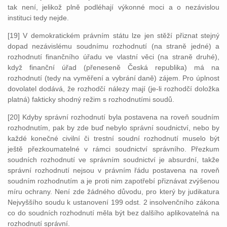
tak není, jelikož plně podléhají výkonné moci a o nezávislou
instituci tedy nejde.
[19] V demokratickém právním státu lze jen stěží přiznat stejný
dopad nezávislému soudnímu rozhodnutí (na straně jedné) a
rozhodnutí finančního úřadu ve vlastní věci (na straně druhé),
když finanční úřad (přeneseně Česká republika) má na
rozhodnutí (tedy na vyměření a vybrání daně) zájem. Pro úplnost
dovolatel dodává, že rozhodčí nálezy mají (je-li rozhodčí doložka
platná) fakticky shodný režim s rozhodnutími soudů.
[20] Kdyby správní rozhodnutí byla postavena na roveň soudním
rozhodnutím, pak by zde buď nebylo správní soudnictví, nebo by
každé konečné civilní či trestní soudní rozhodnutí muselo být
ještě přezkoumatelné v rámci soudnictví správního. Přezkum
soudních rozhodnutí ve správním soudnictví je absurdní, takže
správní rozhodnutí nejsou v právním řádu postavena na roveň
soudním rozhodnutím a je proti nim zapotřebí přiznávat zvýšenou
míru ochrany. Není zde žádného důvodu, pro který by judikatura
Nejvyššího soudu k ustanovení 199 odst. 2 insolvenčního zákona
co do soudních rozhodnutí měla být bez dalšího aplikovatelná na
rozhodnutí správní.