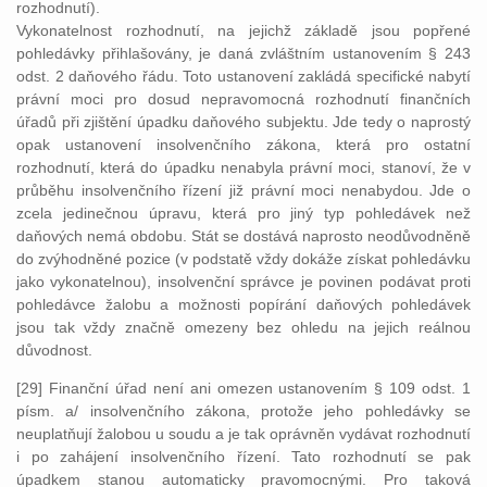
rozhodnutí).
Vykonatelnost rozhodnutí, na jejichž základě jsou popřené
pohledávky přihlašovány, je daná zvláštním ustanovením § 243
odst. 2 daňového řádu. Toto ustanovení zakládá specifické nabytí
právní moci pro dosud nepravomocná rozhodnutí finančních
úřadů při zjištění úpadku daňového subjektu. Jde tedy o naprostý
opak ustanovení insolvenčního zákona, která pro ostatní
rozhodnutí, která do úpadku nenabyla právní moci, stanoví, že v
průběhu insolvenčního řízení již právní moci nenabydou. Jde o
zcela jedinečnou úpravu, která pro jiný typ pohledávek než
daňových nemá obdobu. Stát se dostává naprosto neodůvodněně
do zvýhodněné pozice (v podstatě vždy dokáže získat pohledávku
jako vykonatelnou), insolvenční správce je povinen podávat proti
pohledávce žalobu a možnosti popírání daňových pohledávek
jsou tak vždy značně omezeny bez ohledu na jejich reálnou
důvodnost.
[29] Finanční úřad není ani omezen ustanovením § 109 odst. 1
písm. a/ insolvenčního zákona, protože jeho pohledávky se
neuplatňují žalobou u soudu a je tak oprávněn vydávat rozhodnutí
i po zahájení insolvenčního řízení. Tato rozhodnutí se pak
úpadkem stanou automaticky pravomocnými. Pro taková