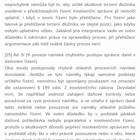
nepochybně nemůže být to, aby určité skutkové tvrzení dlužníka
uvedené v předcházejícím řízení insolvenční správce již nemohl
uplatnit, i když v onom řízení bylo přehlíženo. Pro řízení jako
takové je přehlížené tvrzení dlužníka ve stejné pozici, jako kdyby
nebylo uplatněno vůbec. Jakákoli jiná interpretace vede ve svém
důsledku k odnímání práva na spravedlivý proces, při přehlížení
argumentace zde totiž reálně žádný proces není.
[25] Ad 3/ (K povaze námitek chybného postupu správce daně v
daňovém řízení).
Oba soudy postupovaly chybně ohledně procesních námitek
dovolatele. Jestliže se tyto námitky týkají samotné podstaty
určitého řízení, nemohou být opomíjeny poukazem na omezení
dle ustanovení § 199 odst. 2 insolvenčního zákona. Dovolatel
míní, že například vadnost zahájení daňové kontroly nelze
považovat za ryze procesní námitku, a ve vztahu k správci daně
takto striktně nelze posuzovat ani námitky ohledně průběhu
samotného řízení. Ve svém důsledku by v podstatě jakákoli
daňová pohledávka nebyla popiratelná v insolvenčním řízení,
protože u skutkových důvodů popření insolvenčním správcem by
v podstatě vždy šlo o věci právně posouzené nebo o věci, které