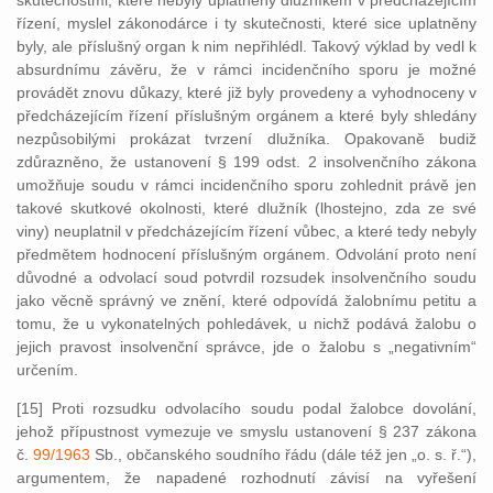
skutečnostmi, které nebyly uplatněny dlužníkem v předcházejícím
řízení, myslel zákonodárce i ty skutečnosti, které sice uplatněny
byly, ale příslušný organ k nim nepřihlédl. Takový výklad by vedl k
absurdnímu závěru, že v rámci incidenčního sporu je možné
provádět znovu důkazy, které již byly provedeny a vyhodnoceny v
předcházejícím řízení příslušným orgánem a které byly shledány
nezpůsobilými prokázat tvrzení dlužníka. Opakovaně budiž
zdůrazněno, že ustanovení § 199 odst. 2 insolvenčního zákona
umožňuje soudu v rámci incidenčního sporu zohlednit právě jen
takové skutkové okolnosti, které dlužník (lhostejno, zda ze své
viny) neuplatnil v předcházejícím řízení vůbec, a které tedy nebyly
předmětem hodnocení příslušným orgánem. Odvolání proto není
důvodné a odvolací soud potvrdil rozsudek insolvenčního soudu
jako věcně správný ve znění, které odpovídá žalobnímu petitu a
tomu, že u vykonatelných pohledávek, u nichž podává žalobu o
jejich pravost insolvenční správce, jde o žalobu s „negativním“
určením.
[15] Proti rozsudku odvolacího soudu podal žalobce dovolání,
jehož přípustnost vymezuje ve smyslu ustanovení § 237 zákona
č.
99/1963
Sb., občanského soudního řádu (dále též jen „o. s. ř.“),
argumentem, že napadené rozhodnutí závisí na vyřešení