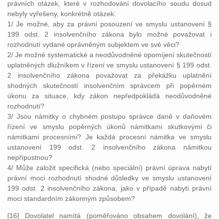
právních otázek, které v rozhodování dovolacího soudu dosud
nebyly vyřešeny, konkrétně otázek:
1/ Je možné, aby za právní posouzení ve smyslu ustanovení §
199 odst. 2 insolvenčního zákona bylo možné považovat i
rozhodnutí vydané oprávněným subjektem ve své věci?
2/ Je možné systematické a neodůvodněné opomíjení skutečností
uplatněných dlužníkem v řízení ve smyslu ustanovení § 199 odst.
2 insolvenčního zákona považovat za překážku uplatnění
shodných skutečností insolvenčním správcem při popěrném
úkonu za situace, kdy zákon nepředpokládá neodůvodněné
rozhodnutí?
3/ Jsou námitky o chybném postupu správce daně v daňovém
řízení ve smyslu popěrných úkonů námitkami skutkovými či
námitkami procesními? Je každá procesní námitka ve smyslu
ustanovení 199 odst. 2 insolvenčního zákona námitkou
nepřípustnou?
4/ Může založit specifická (nebo speciální) právní úprava nabytí
právní moci rozhodnutí shodné důsledky ve smyslu ustanovení
199 odst. 2 insolvenčního zákona, jako v případě nabytí právní
moci standardním zákonným způsobem?
[16] Dovolatel namítá (poměřováno obsahem dovolání), že