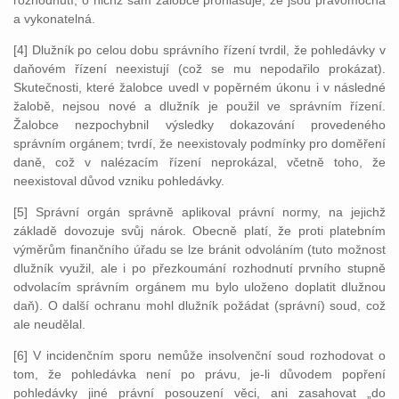
rozhodnutí, o nichž sám žalobce prohlašuje, že jsou pravomocná
a vykonatelná.
[4] Dlužník po celou dobu správního řízení tvrdil, že pohledávky v
daňovém řízení neexistují (což se mu nepodařilo prokázat).
Skutečnosti, které žalobce uvedl v popěrném úkonu i v následné
žalobě, nejsou nové a dlužník je použil ve správním řízení.
Žalobce nezpochybnil výsledky dokazování provedeného
správním orgánem; tvrdí, že neexistovaly podmínky pro doměření
daně, což v nalézacím řízení neprokázal, včetně toho, že
neexistoval důvod vzniku pohledávky.
[5] Správní orgán správně aplikoval právní normy, na jejichž
základě dovozuje svůj nárok. Obecně platí, že proti platebním
výměrům finančního úřadu se lze bránit odvoláním (tuto možnost
dlužník využil, ale i po přezkoumání rozhodnutí prvního stupně
odvolacím správním orgánem mu bylo uloženo doplatit dlužnou
daň). O další ochranu mohl dlužník požádat (správní) soud, což
ale neudělal.
[6] V incidenčním sporu nemůže insolvenční soud rozhodovat o
tom, že pohledávka není po právu, je-li důvodem popření
pohledávky jiné právní posouzení věci, ani zasahovat „do