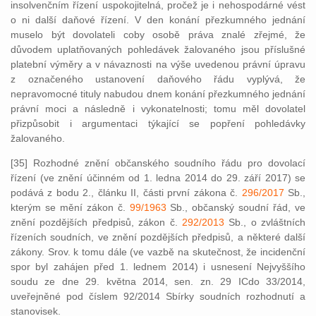
insolvenčním řízení uspokojitelná, pročež je i nehospodárné vést
o ni další daňové řízení. V den konání přezkumného jednání
muselo být dovolateli coby osobě práva znalé zřejmé, že
důvodem uplatňovaných pohledávek žalovaného jsou příslušné
platební výměry a v návaznosti na výše uvedenou právní úpravu
z označeného ustanovení daňového řádu vyplývá, že
nepravomocné tituly nabudou dnem konání přezkumného jednání
právní moci a následně i vykonatelnosti; tomu měl dovolatel
přizpůsobit i argumentaci týkající se popření pohledávky
žalovaného.
[35] Rozhodné znění občanského soudního řádu pro dovolací
řízení (ve znění účinném od 1. ledna 2014 do 29. září 2017) se
podává z bodu 2., článku II, části první zákona č.
296/2017
Sb.,
kterým se mění zákon č.
99/1963
Sb., občanský soudní řád, ve
znění pozdějších předpisů, zákon č.
292/2013
Sb., o zvláštních
řízeních soudních, ve znění pozdějších předpisů, a některé další
zákony. Srov. k tomu dále (ve vazbě na skutečnost, že incidenční
spor byl zahájen před 1. lednem 2014) i usnesení Nejvyššího
soudu ze dne 29. května 2014, sen. zn. 29 ICdo 33/2014,
uveřejněné pod číslem 92/2014 Sbírky soudních rozhodnutí a
stanovisek.