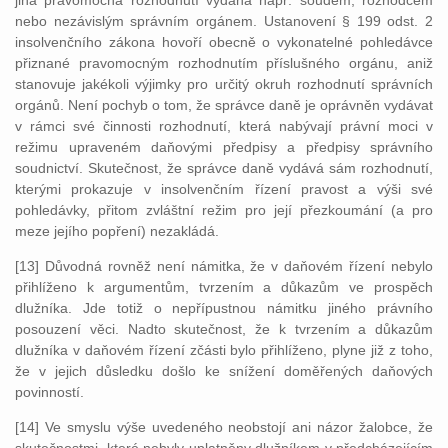
jiná pravomocná rozhodnutí vydaná např. soudem, rozhodcem
nebo nezávislým správním orgánem. Ustanovení § 199 odst. 2
insolvenčního zákona hovoří obecně o vykonatelné pohledávce
přiznané pravomocným rozhodnutím příslušného orgánu, aniž
stanovuje jakékoli výjimky pro určitý okruh rozhodnutí správních
orgánů. Není pochyb o tom, že správce daně je oprávněn vydávat
v rámci své činnosti rozhodnutí, která nabývají právní moci v
režimu upraveném daňovými předpisy a předpisy správního
soudnictví. Skutečnost, že správce daně vydává sám rozhodnutí,
kterými prokazuje v insolvenčním řízení pravost a výši své
pohledávky, přitom zvláštní režim pro její přezkoumání (a pro
meze jejího popření) nezakládá.
[13] Důvodná rovněž není námitka, že v daňovém řízení nebylo
přihlíženo k argumentům, tvrzením a důkazům ve prospěch
dlužníka. Jde totiž o nepřípustnou námitku jiného právního
posouzení věci. Nadto skutečnost, že k tvrzením a důkazům
dlužníka v daňovém řízení zčásti bylo přihlíženo, plyne již z toho,
že v jejich důsledku došlo ke snížení doměřených daňových
povinností.
[14] Ve smyslu výše uvedeného neobstojí ani názor žalobce, že