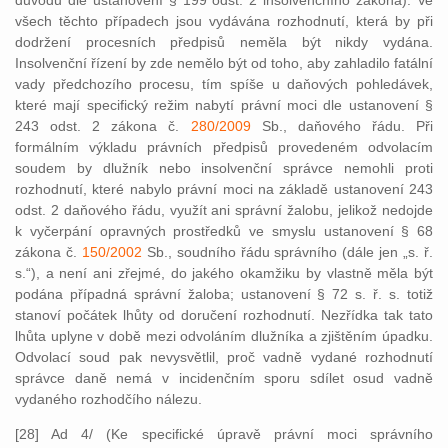
důvodů dle ustanovení § 199 odst. 2 insolvenčního zákona). Ve
všech těchto případech jsou vydávána rozhodnutí, která by při
dodržení procesních předpisů neměla být nikdy vydána.
Insolvenční řízení by zde nemělo být od toho, aby zahladilo fatální
vady předchozího procesu, tím spíše u daňových pohledávek,
které mají specifický režim nabytí právní moci dle ustanovení §
243 odst. 2 zákona č.
280/2009
Sb., daňového řádu. Při
formálním výkladu právních předpisů provedeném odvolacím
soudem by dlužník nebo insolvenční správce nemohli proti
rozhodnutí, které nabylo právní moci na základě ustanovení 243
odst. 2 daňového řádu, využít ani správní žalobu, jelikož nedojde
k vyčerpání opravných prostředků ve smyslu ustanovení § 68
zákona č.
150/2002
Sb., soudního řádu správního (dále jen „s. ř.
s.“), a není ani zřejmé, do jakého okamžiku by vlastně měla být
podána případná správní žaloba; ustanovení § 72 s. ř. s. totiž
stanoví počátek lhůty od doručení rozhodnutí. Nezřídka tak tato
lhůta uplyne v době mezi odvoláním dlužníka a zjištěním úpadku.
Odvolací soud pak nevysvětlil, proč vadně vydané rozhodnutí
správce daně nemá v incidenčním sporu sdílet osud vadně
vydaného rozhodčího nálezu.
[28] Ad 4/ (Ke specifické úpravě právní moci správního