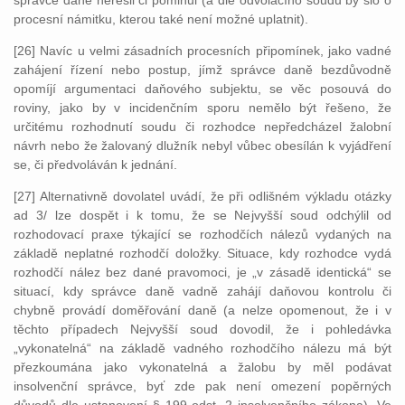
správce daně neřešil či pominul (a dle odvolacího soudu by šlo o
procesní námitku, kterou také není možné uplatnit).
[26] Navíc u velmi zásadních procesních připomínek, jako vadné
zahájení řízení nebo postup, jímž správce daně bezdůvodně
opomíjí argumentaci daňového subjektu, se věc posouvá do
roviny, jako by v incidenčním sporu nemělo být řešeno, že
určitému rozhodnutí soudu či rozhodce nepředcházel žalobní
návrh nebo že žalovaný dlužník nebyl vůbec obesílán k vyjádření
se, či předvoláván k jednání.
[27] Alternativně dovolatel uvádí, že při odlišném výkladu otázky
ad 3/ lze dospět i k tomu, že se Nejvyšší soud odchýlil od
rozhodovací praxe týkající se rozhodčích nálezů vydaných na
základě neplatné rozhodčí doložky. Situace, kdy rozhodce vydá
rozhodčí nález bez dané pravomoci, je „v zásadě identická“ se
situací, kdy správce daně vadně zahájí daňovou kontrolu či
chybně provádí doměřování daně (a nelze opomenout, že i v
těchto případech Nejvyšší soud dovodil, že i pohledávka
„vykonatelná“ na základě vadného rozhodčího nálezu má být
přezkoumána jako vykonatelná a žalobu by měl podávat
insolvenční správce, byť zde pak není omezení popěrných