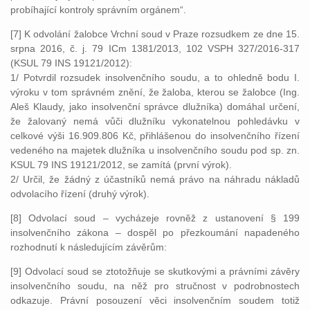
probíhající kontroly správním orgánem“.
[7] K odvolání žalobce Vrchní soud v Praze rozsudkem ze dne 15.
srpna 2016, č. j. 79 ICm 1381/2013, 102 VSPH 327/2016-317
(KSUL 79 INS 19121/2012):
1/ Potvrdil rozsudek insolvenčního soudu, a to ohledně bodu I.
výroku v tom správném znění, že žaloba, kterou se žalobce (Ing.
Aleš Klaudy, jako insolvenční správce dlužníka) domáhal určení,
že žalovaný nemá vůči dlužníku vykonatelnou pohledávku v
celkové výši 16.909.806 Kč, přihlášenou do insolvenčního řízení
vedeného na majetek dlužníka u insolvenčního soudu pod sp. zn.
KSUL 79 INS 19121/2012, se zamítá (první výrok).
2/ Určil, že žádný z účastníků nemá právo na náhradu nákladů
odvolacího řízení (druhý výrok).
[8] Odvolací soud – vycházeje rovněž z ustanovení § 199
insolvenčního zákona – dospěl po přezkoumání napadeného
rozhodnutí k následujícím závěrům:
[9] Odvolací soud se ztotožňuje se skutkovými a právními závěry
insolvenčního soudu, na něž pro stručnost v podrobnostech
odkazuje. Právní posouzení věci insolvenčním soudem totiž