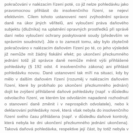
pokračování v nalézacím řízení poté, co již nelze pohledávku jako
pravomocnou přihlásit do insolvenčního řízení, se nejeví
efektivním. Cílem tohoto ustanovení není zvýhodnění správce
daně na úkor jiných věřitelů, ani vyloučení práva daňového
subjektu (dlužníka) na uplatnění opravných prostředků při správě
daní nebo vyloučení ochrany poskytované soudy (především ve
správním soudnictví). Jde o to zamezit tomu, aby bylo zbytečně
pokračováno v nalézacím daňovém řízení po té, co jeho výsledek
již nemůže mít žádný fiskální efekt; po ukončení přezkumného
jednání totiž již správce daně nemůže měnit výši přihlášené
pohledávky (§ 192 odst. 4 insolvenčního zákona) ani přihlásit
pohledávku novou. Dané ustanovení tak míří na situaci, kdy by
mělo v dalším daňovém řízení (rozuměj v nalézacím daňovém
řízení, které by probíhalo po ukončení přezkumného jednání)
dojít ke zvýšení přihlášené daňové pohledávky (např. v důsledku
odvolacího řízení, ve kterém lze odvoláním napadené rozhodnutí
o stanovení daně změnit i v neprospěch odvolatele), nebo k
deklarování pohledávky nové, která však nebyla do insolvenčního
řízení svého času přihlášena (např. v důsledku daňové kontroly,
která nebyla ke dni ukončení přezkumného jednání ukončena).
Taková daňová pohledávka, respektive její část, by totiž nebyla v