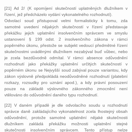
[21] Ad 2/ (K opomíjení skutečností uplatněných dlužníkem v
řízení, jež předcházelo vydání vykonatelného rozhodnutí).
Odvolací soud přistupoval velmi formalisticky k tomu, zda
samotné uvedení nějakých skutečností v řízení představuje
překážku jejich uplatnění insolvenčním správcem ve smyslu
ustanovení § 199 odst. 2 insolvenčního zákona v rámci
popěrného úkonu, přestože se subjekt vedoucí předmětné řízení
skutečnostmi uváděnými dlužníkem nezabýval buď vůbec, nebo
je zcela bezdůvodně odmítal. V rámci absence odůvodnění
rozhodnutí jako překážky uplatnění určitých skutečností v
popěrném úkonu se Nejvyšší soud zabýval pouze variantou, kdy
zákon výslovně předpokládá neodůvodněné rozhodnutí (platební
rozkazy, rozsudky pro uznání apod.), a kdy právní posouzení
pouze na základě výslovného zákonného zmocnění není
vtělováno do odůvodnění daného typu rozhodnutí.
[22] V daném případě je dle odvolacího soudu u rozhodnutí
správce daně zakládajícího vykonatelnost zcela lhostejný obsah
odůvodnění, protože samotné uplatnění nějaké skutečnosti
dlužníkem zakládá překážku možnosti uplatnění stejné
skutečnosti insolvenčním správcem. Tento přístup nelze