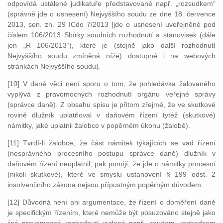
odpovídá ustálené judikatuře představované např. „rozsudkem“
(správně jde o usnesení) Nejvyššího soudu ze dne 18. července
2013, sen. zn. 29 ICdo 7/2013 [jde o usnesení uveřejněné pod
číslem 106/2013 Sbírky soudních rozhodnutí a stanovisek (dále
jen „R 106/2013“), které je (stejně jako další rozhodnutí
Nejvyššího soudu zmíněná níže) dostupné i na webových
stránkách Nejvyššího soudu].
[10] V dané věci není sporu o tom, že pohledávka žalovaného
vyplývá z pravomocných rozhodnutí orgánu veřejné správy
(správce daně). Z obsahu spisu je přitom zřejmé, že ve skutkové
rovině dlužník uplatňoval v daňovém řízení tytéž (skutkové)
námitky, jaké uplatnil žalobce v popěrném úkonu (žalobě).
[11] Tvrdí-li žalobce, že část námitek týkajících se vad řízení
(nesprávného procesního postupu správce daně) dlužník v
daňovém řízení neuplatnil, pak pomíjí, že jde o námitky procesní
(nikoli skutkové), které ve smyslu ustanovení § 199 odst. 2
insolvenčního zákona nejsou přípustným popěrným důvodem.
[12] Důvodná není ani argumentace, že řízení o doměření daně
je specifickým řízením, které nemůže být posuzováno stejně jako