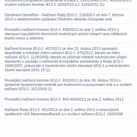
rozhodnutí Evropského parlamentu a Rady č. 280/2004/ES a č. 406/2009 a o
zrušení nařízení Komise (EU) č. 920/2010 a č. 1193/2011 (1)
Oznámení čtenářům – Nařízení Rady (EU) č. 216/2013 ze dne 7. března
2013 o elektronickém vydávání Úředního věstníku Evropské unie
Prováděcí nařízení Komise (EU) č. 408/2013 ze dne 2. května 2013 o
stanovení paušálních dovozních hodnot pro určení vstupní ceny některých
druhů ovoce a zeleniny
Nařízení Komise (EU) č. 407/2013 ze dne 23. dubna 2013 opravující
španělské a švédské znění nařízení (EU) č. 475/2012, kterým se mění
nařízení (ES) č. 1126/2008, kterým se přijímají některé mezinárodní účetní
standardy v souladu s nařízením Evropského parlamentu a Rady (ES) č.
1606/2002, pokud jde o mezinárodní účetní standard (IAS) 1 a mezinárodní
účetní standard (IAS) 19 (1)
Prováděcí nařízení Komise (EU) č. 402/2013 ze dne 30. dubna 2013 o
společné bezpečnostní metodě pro hodnocení a posuzování rizik a o zrušení
nařízení (ES) č. 352/2009 (1)
Prováděcí nařízení Komise (EU) č. 403-406/2013 ze dne 2. května 2013
Nařízení Rady (EU) č. 401/2013 ze dne 2. května 2013 o omezujících
opatřeních vůči Myanmaru/Barmě a o zrušení nařízení (ES) č. 194/2008