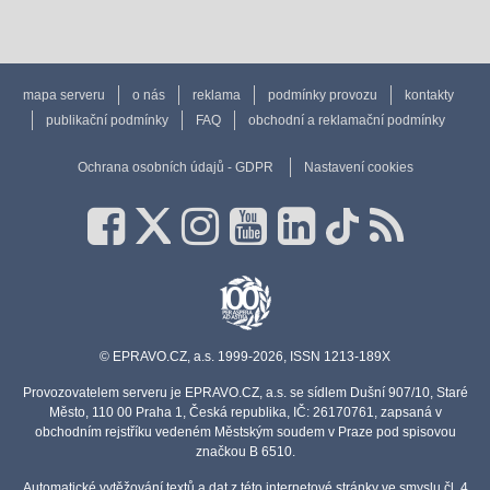
mapa serveru
o nás
reklama
podmínky provozu
kontakty
publikační podmínky
FAQ
obchodní a reklamační podmínky
Ochrana osobních údajů - GDPR
Nastavení cookies
© EPRAVO.CZ, a.s. 1999-2026, ISSN 1213-189X
Provozovatelem serveru je EPRAVO.CZ, a.s. se sídlem Dušní 907/10, Staré
Město, 110 00 Praha 1, Česká republika, IČ: 26170761, zapsaná v
obchodním rejstříku vedeném Městským soudem v Praze pod spisovou
značkou B 6510.
Automatické vytěžování textů a dat z této internetové stránky ve smyslu čl. 4