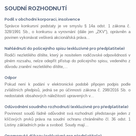
SOUDNÍ ROZHODNUTÍ
Podíl v obchodní korporaci, insolvence
Správce konkursní podstaty je ve smyslu § 14a odst. 1 zákona č.
328/1991 Sb., o konkursu a vyrovnání (dále jen „ZKV“), oprávněn a
povinen vykonávat veškerá akcionářská práva...
Nahlédnutí do policejního spisu (exkluzivně pro předplatitele)
Rodiči nezletilého dítěte, který je nositelem rodičovské odpovědnosti v
plném rozsahu, nelze odepřít přístup do policejního spisu, vedeného z
důvodu zranění nezletilého dítěte,...
Odpor
Pokud není k podání v elektronické podobě připojen podpis podle
zvláštních předpisů, jedná se po účinnosti zákona č. 298/2016 Sb. o
nedostatek obsahových náležitostí upravených v...
Odůvodnění soudního rozhodnutí (exkluzivně pro předplatitele)
Povinnost soudů řádně odůvodnit svá rozhodnutí představuje jeden z
klíčových prvků práva na soudní ochranu chráněného čl. 36 odst. 1
Listiny základních práv a svobod. Soudy mají...
Opomenuté důkazy (exkluzivně pro předplatitele)