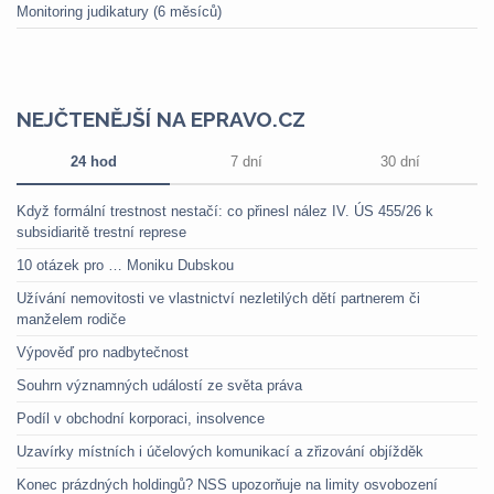
Monitoring judikatury (6 měsíců)
NEJČTENĚJŠÍ NA EPRAVO.CZ
24 hod
7 dní
30 dní
Když formální trestnost nestačí: co přinesl nález IV. ÚS 455/26 k
subsidiaritě trestní represe
10 otázek pro … Moniku Dubskou
Užívání nemovitosti ve vlastnictví nezletilých dětí partnerem či
manželem rodiče
Výpověď pro nadbytečnost
Souhrn významných událostí ze světa práva
Podíl v obchodní korporaci, insolvence
Uzavírky místních i účelových komunikací a zřizování objížděk
Konec prázdných holdingů? NSS upozorňuje na limity osvobození