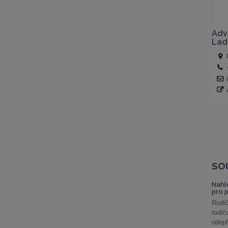
SO
Nahl
pro 
Rodič
rodič
odepř