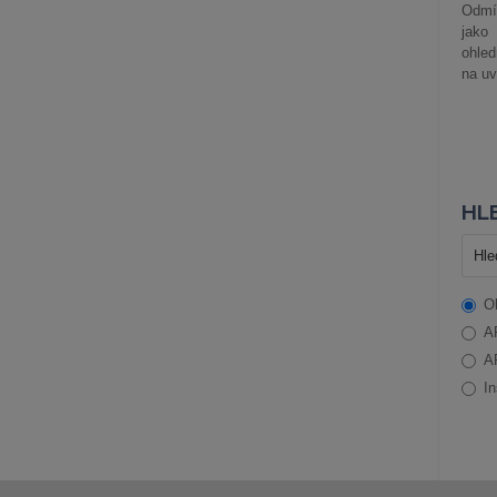
Odmít
jako
ohle
na uv
HLE
O
A
A
In