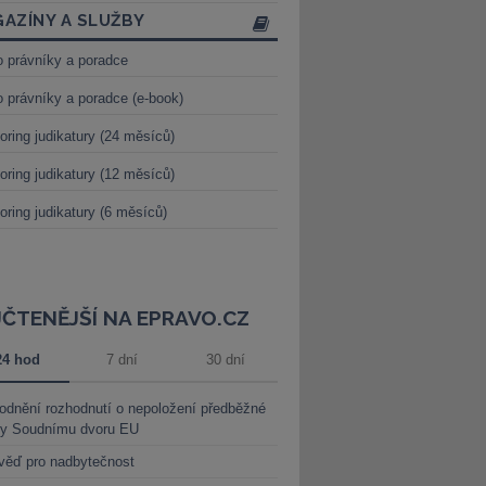
AZÍNY A SLUŽBY
o právníky a poradce
o právníky a poradce (e-book)
oring judikatury (24 měsíců)
oring judikatury (12 měsíců)
oring judikatury (6 měsíců)
JČTENĚJŠÍ NA EPRAVO.CZ
24 hod
7 dní
30 dní
dnění rozhodnutí o nepoložení předběžné
ky Soudnímu dvoru EU
věď pro nadbytečnost