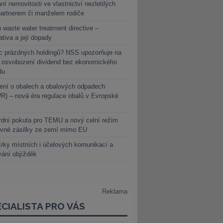
ní nemovitosti ve vlastnictví nezletilých
partnerem či manželem rodiče
 waste water treatment directive –
lativa a její dopady
c prázdných holdingů? NSS upozorňuje na
y osvobození dividend bez ekonomického
du
ení o obalech a obalových odpadech
) – nová éra regulace obalů v Evropské
dní pokuta pro TEMU a nový celní režim
evné zásilky ze zemí mimo EU
rky místních i účelových komunikací a
vání objížděk