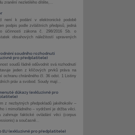
u zranění nezletilého dítěte,...
or
d není k podání v elektronické podobě
jen podpis podle zvláštních předpisů, jedná
o účinnosti zákona č. 298/2016 Sb. o
statek obsahových náležitostí upravených
odnění soudního rozhodnutí
luzivně pro předplatitele)
nost soudů řádně odůvodnit svá rozhodnutí
stavuje jeden z klíčových prvků práva na
í ochranu chráněného čl. 36 odst. 1 Listiny
dních práv a svobod. Soudy mají...
enuté důkazy (exkluzivně pro
platitele)
m z nezbytných předpokladů jakéhokoliv –
ho i mimořádného – vydržení je držba věci.
 zahrnuje faktické ovládání věci (corpus
ssionis) a současně...
o EU (exkluzivně pro předplatitele)