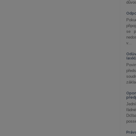
důvod
Odp
Poku
připo
se p
nedo
v...
Odův
(exk
Povin
před
soudn
zákla
Opom
před
Jední
řádné
Držba
posse
Práv