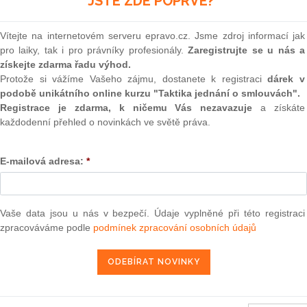
JSTE ZDE POPRVÉ?
(onli
2
Vítejte na internetovém serveru epravo.cz. Jsme zdroj informací jak
Prakt
pro laiky, tak i pro právníky profesionály.
Zaregistrujte se u nás a
smluv
získejte zdarma řadu výhod.
0
Protože si vážíme Vašeho zájmu, dostanete k registraci
dárek v
408/2013 ze dne 2. května 2013
o stanovení paušálních
Prakt
podobě unikátního online kurzu "Taktika jednání o smlouvách".
judik
ny některých druhů ovoce a zeleniny
Registrace je zdarma, k ničemu Vás nezavazuje
a získáte
každodenní přehled o novinkách ve světě práva.
ONL
3. 5. 2013
E-mailová adresa:
*
Vnos
valor
soud
Výpo
užívání společných metod pro měření a sdělování environmentálního
Vaše data jsou u nás v bezpečí. Údaje vyplněné při této registraci
neom
1) 2013/179/EU
zpracováváme podle
podmínek zpracování osobních údajů
Nová 
Změn
013, kterým se z financování Evropskou unií vylučují některé výdaje
energ
ekce Evropského zemědělského orientačního a záručního fondu
ručního fondu (EZZF) a v rámci Evropského zemědělského fondu pro
m C(2013) 2436) 2013/214/EU
Čern