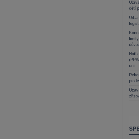
Užívá
dětí 
Urban
legis
Kone
limit
důvo
Naříz
(PPWR
unii
Rekor
pro l
Uzaví
zřizo