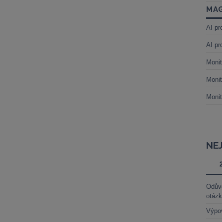
MAG
AI pr
AI pr
Monit
Monit
Monit
NE
Odůvo
otáz
Výpo