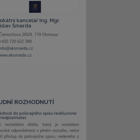
UDNÍ ROZHODNUTÍ
édnutí do policejního spisu (exkluzivně
předplatitele)
i nezletilého dítěte, který je nositelem
ovské odpovědnosti v plném rozsahu, nelze
ít přístup do policejního spisu, vedeného z