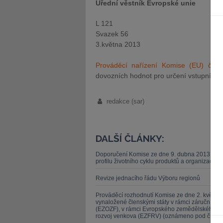
Úřední věstník Evropské unie
L 121
Svazek 56
3.května 2013
Prováděcí nařízení Komise (EU) č. 
dovozních hodnot pro určení vstupní ce
redakce (sar)
DALŠÍ ČLÁNKY:
Doporučení Komise ze dne 9. dubna 2013 o po
profilu životního cyklu produktů a organizací (
Revize jednacího řádu Výboru regionů
Prováděcí rozhodnutí Komise ze dne 2. května 2
vynaložené členskými státy v rámci záruční s
(EZOZF), v rámci Evropského zemědělského zá
rozvoj venkova (EZFRV) (oznámeno pod čísle