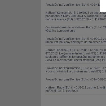
Prováděcí nařízení Komise (EU) č. 409-411/20
Nařízení Komise (EU) č. 389/2013 ze dne 2. kv
parlamentu a Rady 2003/87/ES, rozhodnutí Evr
nařízení Komise (EU) č. 920/2010 a č. 1193/201
Oznámení čtenářům – Nařízení Rady (EU) č. 21
věstníku Evropské unie
JUDr. Tomáš Nielsen
JUDr. Tom
Kurzy lektora
Kurzy le
Prováděcí nařízení Komise (EU) č. 408/2013 ze
určení vstupní ceny některých druhů ovoce a z
Nařízení Komise (EU) č. 407/2013 ze dne 23. d
475/2012, kterým se mění nařízení (ES) č. 1126
souladu s nařízením Evropského parlamentu a 
(IAS) 1 a mezinárodní účetní standard (IAS) 19 
Prováděcí nařízení Komise (EU) č. 402/2013 
a posuzování rizik a o zrušení nařízení (ES) č. 
Prováděcí nařízení Komise (EU) č. 403-406/20
Nařízení Rady (EU) č. 401/2013 ze dne 2. kvě
nařízení (ES) č. 194/2008