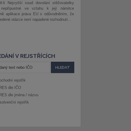
l-li Nejvyšší soud dovolání stěžovatelky
 nepřípustné ve vztahu k její námitce
dně aplikace práva EU s odůvodněním, že
edené otázce není napadené rozhodnutí...
DÁNÍ V REJSTŘÍCÍCH
bchodní rejstřík
RES dle IČO
RES dle jména / názvu
solvenční rejstřík