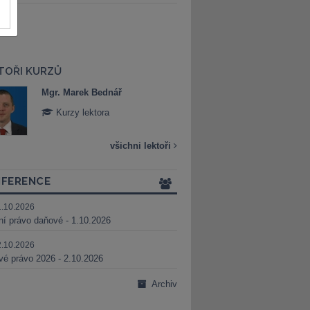
TOŘI KURZŮ
Mgr. Marek Bednář
Mgr. Veronika 
Kurzy lektora
Kurzy lektora
všichni lektoři
FERENCE
1.10.2026
ní právo daňové - 1.10.2026
2.10.2026
é právo 2026 - 2.10.2026
Archiv