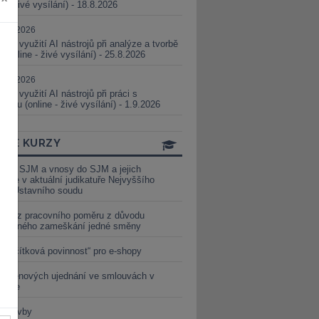
ne - živé vysílání) - 18.8.2026
5.08.2026
ické využití AI nástrojů při analýze a tvorbě
 (online - živé vysílání) - 25.8.2026
1.09.2026
ické využití AI nástrojů při práci s
aturou (online - živé vysílání) - 1.9.2026
INE KURZY
y ze SJM a vnosy do SJM a jejich
izace v aktuální judikatuře Nejvyššího
u a Ústavního soudu
věď z pracovního poměru z důvodu
luveného zameškání jedné směny
„tlačítková povinnost“ pro e-shopy
a cenových ujednání ve smlouvách v
etice
é stavby