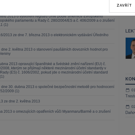
ZAVŘÍT
13 ze dne 3. května 2013
ětnu 2013 o vytvoření registru Unie podle směrnice Evropského
opského parlamentu a Rady č. 280/2004/ES a č. 406/2009 a o zrušení
1 (1)
LEK
6/2013 ze dne 7. března 2013 o elektronickém vydávání Úředního
áš Sokol
JUDr. Martin Maisner, Ph.D.,
MCIArb
ktora
 dne 2. května 2013 o stanovení paušálních dovozních hodnot pro
eleniny
Kurzy lektora
ubna 2013 opravující španělské a švédské znění nařízení (EU) č.
/2008, kterým se přijímají některé mezinárodní účetní standardy v
Rady (ES) č. 1606/2002, pokud jde o mezinárodní účetní standard
(1)
KON
ze dne 30. dubna 2013 o společné bezpečnostní metodě pro hodnocení
0
352/2009 (1)
Trest
13 ze dne 2. května 2013
0
tna 2013 o omezujících opatřeních vůči Myanmaru/Barmě a o zrušení
Daňov