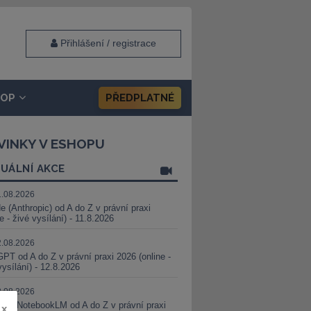
Přihlášení / registrace
HOP
PŘEDPLATNÉ
VINKY V ESHOPU
UÁLNÍ AKCE
1.08.2026
e (Anthropic) od A do Z v právní praxi
ne - živé vysílání) - 11.8.2026
2.08.2026
PT od A do Z v právní praxi 2026 (online -
vysílání) - 12.8.2026
8.08.2026
i a NotebookLM od A do Z v právní praxi
x