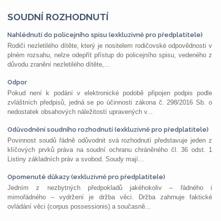
SOUDNÍ ROZHODNUTÍ
Nahlédnutí do policejního spisu (exkluzivně pro předplatitele)
Rodiči nezletilého dítěte, který je nositelem rodičovské odpovědnosti v
plném rozsahu, nelze odepřít přístup do policejního spisu, vedeného z
důvodu zranění nezletilého dítěte,...
Odpor
Pokud není k podání v elektronické podobě připojen podpis podle
zvláštních předpisů, jedná se po účinnosti zákona č. 298/2016 Sb. o
nedostatek obsahových náležitostí upravených v...
Odůvodnění soudního rozhodnutí (exkluzivně pro předplatitele)
Povinnost soudů řádně odůvodnit svá rozhodnutí představuje jeden z
klíčových prvků práva na soudní ochranu chráněného čl. 36 odst. 1
Listiny základních práv a svobod. Soudy mají...
Opomenuté důkazy (exkluzivně pro předplatitele)
Jedním z nezbytných předpokladů jakéhokoliv – řádného i
mimořádného – vydržení je držba věci. Držba zahrnuje faktické
ovládání věci (corpus possessionis) a současně...