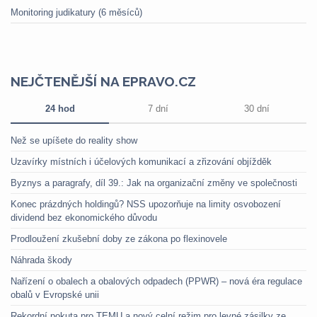
Monitoring judikatury (6 měsíců)
NEJČTENĚJŠÍ NA EPRAVO.CZ
24 hod
7 dní
30 dní
Než se upíšete do reality show
Uzavírky místních i účelových komunikací a zřizování objížděk
Byznys a paragrafy, díl 39.: Jak na organizační změny ve společnosti
Konec prázdných holdingů? NSS upozorňuje na limity osvobození
dividend bez ekonomického důvodu
Prodloužení zkušební doby ze zákona po flexinovele
Náhrada škody
Nařízení o obalech a obalových odpadech (PPWR) – nová éra regulace
obalů v Evropské unii
Rekordní pokuta pro TEMU a nový celní režim pro levné zásilky ze