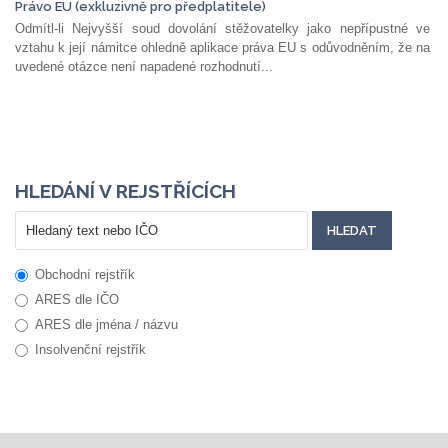
Právo EU (exkluzivně pro předplatitele)
Odmítl-li Nejvyšší soud dovolání stěžovatelky jako nepřípustné ve
vztahu k její námitce ohledně aplikace práva EU s odůvodněním, že na
uvedené otázce není napadené rozhodnutí...
HLEDÁNÍ V REJSTŘÍCÍCH
Obchodní rejstřík
ARES dle IČO
ARES dle jména / názvu
Insolvenční rejstřík