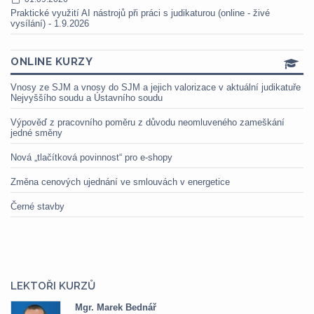
Praktické využití AI nástrojů při práci s judikaturou (online - živé
vysílání) - 1.9.2026
ONLINE KURZY
Vnosy ze SJM a vnosy do SJM a jejich valorizace v aktuální judikatuře
Nejvyššího soudu a Ústavního soudu
Výpověď z pracovního poměru z důvodu neomluveného zameškání
jedné směny
Nová „tlačítková povinnost“ pro e-shopy
Změna cenových ujednání ve smlouvách v energetice
Černé stavby
LEKTOŘI KURZŮ
Mgr. Marek Bednář