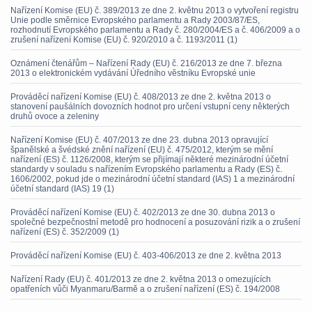
Nařízení Komise (EU) č. 389/2013 ze dne 2. květnu 2013 o vytvoření registru
Unie podle směrnice Evropského parlamentu a Rady 2003/87/ES,
rozhodnutí Evropského parlamentu a Rady č. 280/2004/ES a č. 406/2009 a o
zrušení nařízení Komise (EU) č. 920/2010 a č. 1193/2011 (1)
Oznámení čtenářům – Nařízení Rady (EU) č. 216/2013 ze dne 7. března
2013 o elektronickém vydávání Úředního věstníku Evropské unie
Prováděcí nařízení Komise (EU) č. 408/2013 ze dne 2. května 2013 o
stanovení paušálních dovozních hodnot pro určení vstupní ceny některých
druhů ovoce a zeleniny
Nařízení Komise (EU) č. 407/2013 ze dne 23. dubna 2013 opravující
španělské a švédské znění nařízení (EU) č. 475/2012, kterým se mění
nařízení (ES) č. 1126/2008, kterým se přijímají některé mezinárodní účetní
standardy v souladu s nařízením Evropského parlamentu a Rady (ES) č.
1606/2002, pokud jde o mezinárodní účetní standard (IAS) 1 a mezinárodní
účetní standard (IAS) 19 (1)
Prováděcí nařízení Komise (EU) č. 402/2013 ze dne 30. dubna 2013 o
společné bezpečnostní metodě pro hodnocení a posuzování rizik a o zrušení
nařízení (ES) č. 352/2009 (1)
Prováděcí nařízení Komise (EU) č. 403-406/2013 ze dne 2. května 2013
Nařízení Rady (EU) č. 401/2013 ze dne 2. května 2013 o omezujících
opatřeních vůči Myanmaru/Barmě a o zrušení nařízení (ES) č. 194/2008