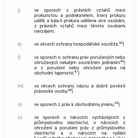
j)
ve sporech z právních vztahů mezi
prokuristou a podnikatelem, který prokuru
udělil, a byla-li prokura udělena více osobám,
z právních vztahů mezi těmito osobami
navzájem,
45
k)
ve věcech ochrany hospodářské soutěže,
)
l)
ve sporech o ochranu práv porušených nebo
46
ohrožených nekalým soutěžním jednáním
)
a z porušení nebo ohrožení práva na
47
obchodní tajemství,
)
m)
ve věcech ochrany názvu a dobré pověsti
48
právnické osoby,
)
49
n)
ve sporech z práv k obchodnímu jménu,
)
o)
ve sporech o nárocích vycházejících z
průmyslového vlastnictví, o nárocích z
ohrožení a porušení práv z průmyslového
vlastnictví a o nárocích na vydání