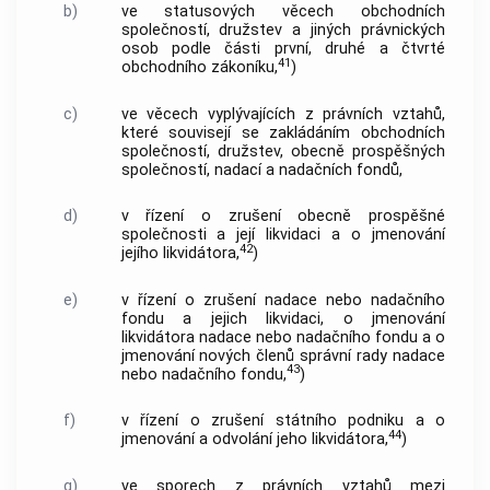
b)
ve statusových věcech obchodních
společností, družstev a jiných právnických
osob podle části první, druhé a čtvrté
41
obchodního zákoníku,
)
c)
ve věcech vyplývajících z právních vztahů,
které souvisejí se zakládáním obchodních
společností, družstev, obecně prospěšných
společností, nadací a nadačních fondů,
d)
v řízení o zrušení obecně prospěšné
společnosti a její likvidaci a o jmenování
42
jejího likvidátora,
)
e)
v řízení o zrušení nadace nebo nadačního
fondu a jejich likvidaci, o jmenování
likvidátora nadace nebo nadačního fondu a o
jmenování nových členů správní rady nadace
43
nebo nadačního fondu,
)
f)
v řízení o zrušení státního podniku a o
44
jmenování a odvolání jeho likvidátora,
)
g)
ve sporech z právních vztahů mezi