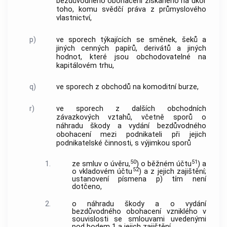
bezdůvodného obohacení získaného na úkor
toho, komu svědčí práva z průmyslového
vlastnictví,
p)
ve sporech týkajících se směnek, šeků a
jiných cenných papírů, derivátů a jiných
hodnot, které jsou obchodovatelné na
kapitálovém trhu,
q)
ve sporech z obchodů na komoditní burze,
r)
ve sporech z dalších obchodních
závazkových vztahů, včetně sporů o
náhradu škody a vydání bezdůvodného
obohacení mezi podnikateli při jejich
podnikatelské činnosti, s výjimkou sporů
50
51
1.
ze smluv o úvěru,
) o běžném účtu
) a
52
o vkladovém účtu
) a z jejich zajištění;
ustanovení písmena p) tím není
dotčeno,
2.
o náhradu škody a o vydání
bezdůvodného obohacení vzniklého v
souvislosti se smlouvami uvedenými
pod bodem 1 a jejich zajištění,