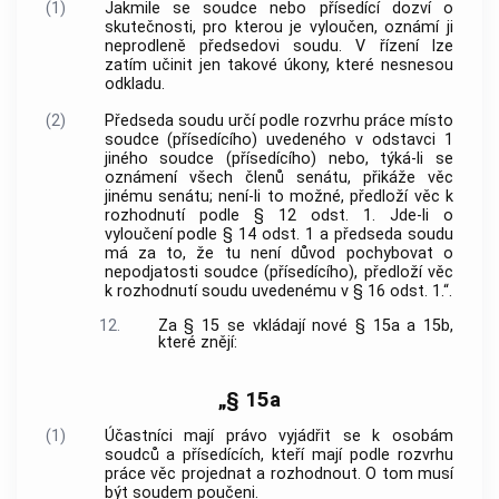
(1)
Jakmile se soudce nebo přísedící dozví o
skutečnosti, pro kterou je vyloučen, oznámí ji
neprodleně předsedovi soudu. V řízení lze
zatím učinit jen takové úkony, které nesnesou
odkladu.
(2)
Předseda soudu určí podle rozvrhu práce místo
soudce (přísedícího) uvedeného v odstavci 1
jiného soudce (přísedícího) nebo, týká-li se
oznámení všech členů senátu, přikáže věc
jinému senátu; není-li to možné, předloží věc k
rozhodnutí podle § 12 odst. 1. Jde-li o
vyloučení podle § 14 odst. 1 a předseda soudu
má za to, že tu není důvod pochybovat o
nepodjatosti soudce (přísedícího), předloží věc
k rozhodnutí soudu uvedenému v § 16 odst. 1.“.
12.
Za § 15 se vkládají nové § 15a a 15b,
které znějí:
„§ 15a
(1)
Účastníci mají právo vyjádřit se k osobám
soudců a přísedících, kteří mají podle rozvrhu
práce věc projednat a rozhodnout. O tom musí
být soudem poučeni.