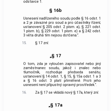
odstavce 1.
§ 16b
Usnesení nadřízeného soudu podle § 16 odst. 1
a 2 je závazné pro soud a pro účastníky řízení;
ustanovení § 205 odst. 2 písm. a), § 221 odst.
1 písm. b), § 229 odst. 1 písm. e) a § 242 odst.
3 věta druhá tím nejsou dotčena.“.
15.
§ 17 zní:
„§ 17
O tom, zda je vyloučen zapisovatel nebo jiný
zaměstnanec soudu, jakož i znalec nebo
tlumočník, rozhoduje předseda senátu;
ustanovení § 14 odst. 1, § 15, § 15a odst. 1 a 3
a § 16 odst. 3 platí přiměřeně. Proti jeho
usnesení není přípustný opravný prostředek.“.
16.
Za § 17 se vkládá nový § 17a, který zní:
„§ 17a