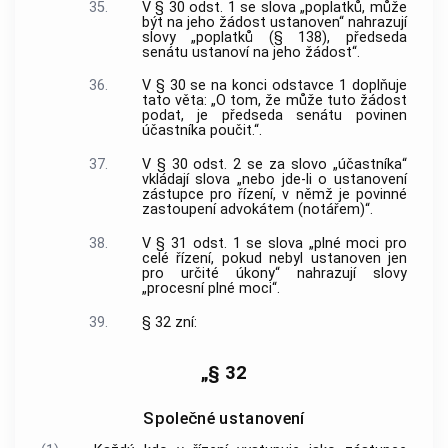
35.
V § 30 odst. 1 se slova „poplatků, může
být na jeho žádost ustanoven“ nahrazují
slovy „poplatků (§ 138), předseda
senátu ustanoví na jeho žádost“.
36.
V § 30 se na konci odstavce 1 doplňuje
tato věta: „O tom, že může tuto žádost
podat, je předseda senátu povinen
účastníka poučit.“.
37.
V § 30 odst. 2 se za slovo „účastníka“
vkládají slova „nebo jde-li o ustanovení
zástupce pro řízení, v němž je povinné
zastoupení advokátem (notářem)“.
38.
V § 31 odst. 1 se slova „plné moci pro
celé řízení, pokud nebyl ustanoven jen
pro určité úkony“ nahrazují slovy
„procesní plné moci“.
39.
§ 32 zní:
„§ 32
Společné ustanovení