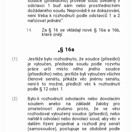
soudce (přísedícího) provede soud uvedený v
odstavci 1 buď sám nebo prostřednictvím
dožádaného soudu. Neprovádí-li se dokazování,
není třeba k rozhodnutí podle odstavců 1 a 2
nařizovat jednání.“.
14.
Za § 16 se vkládají nové § 16a a 16b,
které znějí:
„§ 16a
(1)
Jestliže bylo rozhodnuto, že soudce (přísedící)
je vyloučen, předseda soudu podle rozvrhu
práce určí místo něho jiného soudce
(přísedícího) nebo, jestliže byli vyloučeni všichni
členové senátu, přikáže věc jinému senátu;
není-li to možné, předloží věc k rozhodnutí
podle § 12 odst. 1.
(2)
Bylo-li rozhodnutí odvolacím nebo dovolacím
soudem anebo na základě žaloby pro
zmatečnost zrušeno proto, že ve věci
rozhodoval vyloučený soudce (přísedící), nebo
nařídil-li odvolací nebo dovolací soud, aby věc v
dalším řízení projednal a rozhodl jiný senát
(samosoudce), postupuje se obdobně podle