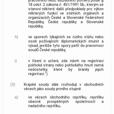
pracovního nebo služebního poměru podle §
18 odst. 2 zákona č. 451/1991 Sb., kterým se
stanoví některé další předpoklady pro výkon
některých funkcí ve státních orgánech a
organizacích České a Slovenské Federativní
Republiky, České republiky a Slovenské
republiky,
h)
ve sporech týkajících se cizího státu nebo
osob požívajících diplomatických imunit a
výsad, jestliže tyto spory patří do pravomoci
soudů České republiky,
i)
v řízení o určení, zda návrh na registraci
politické strany nebo politického hnutí nemá
nedostatky, které by bránily jejich
1
registraci.
)
(3)
Krajské soudy dále rozhodují v obchodních
věcech jako soudy prvního stupně
a)
ve věcech obchodního rejstříku, rejstříku
obecně prospěšných společností a
nadačního rejstříku,