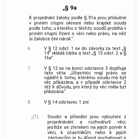
„§ 9a
K projednání žaloby podle § 91a jsou příslušné
v prvním stupni okresní nebo krajské soudy
podle toho, u kterého z těchto soudů probíhá v
prvním stupni řízení o věci nebo právu, na něž
si žalobce činí nárok.“.
6.
V § 12 odst. 1 se do závorky za text „§
14“ vkládá čárka a text „§ 15 odst. 2 a §
16a“.
7.
V § 12 se na konci odstavce 3 doplňuje
tato věta: „Účastníci mají právo se
vyjádřit k tomu, kterému soudu má být
věc přikázána, a v případě odstavce 2
též k důvodu, pro který by věc měla být
přikázána.“.
8.
V § 14 odstavec 1 zní:
„(1)
Soudci a přísedící jsou vyloučeni z
projednávání a rozhodnutí věci,
jestliže se zřetelem na jejich poměr k
věci, k účastníkům nebo k jejich
zástupcům je tu důvod pochybovat o