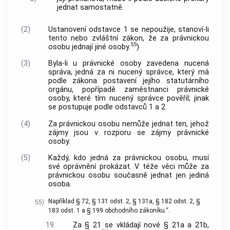
jednat samostatně.
(2)
Ustanovení odstavce 1 se nepoužije, stanoví-li
tento nebo zvláštní zákon, že za právnickou
55
osobu jednají jiné osoby.
)
(3)
Byla-li u právnické osoby zavedena nucená
správa, jedná za ni nucený správce, který má
podle zákona postavení jejího statutárního
orgánu, popřípadě zaměstnanci právnické
osoby, které tím nucený správce pověřil; jinak
se postupuje podle odstavců 1 a 2.
(4)
Za právnickou osobu nemůže jednat ten, jehož
zájmy jsou v rozporu se zájmy právnické
osoby.
(5)
Každý, kdo jedná za právnickou osobu, musí
své oprávnění prokázat. V téže věci může za
právnickou osobu současně jednat jen jediná
osoba.
Například § 72, § 131 odst. 2, § 131a, § 182 odst. 2, §
55)
183 odst. 1 a § 199 obchodního zákoníku.“.
19.
Za § 21 se vkládají nové § 21a a 21b,