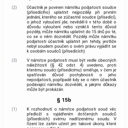
(2)
Účastník je povinen námitku podjatosti soudce
(přísedícího) uplatnit nejpozději při prvním
jednání, kterého se zúčastnil soudce (přísedící),
o jehož vyloučení jde; nevěděl-li v této době o
důvodu vyloučení nebo vznikl-li tento důvod
později, může námitku uplatnit do 15 dnů po té,
co se o něm dozvěděl. Později může námitku
podjatosti účastník uplatnit jen tehdy, jestliže
nebyl soudem poučen o svém právu vyjádřit se
k osobám soudců (přísedících).
(3)
V námitce podjatosti musí být vedle obecných
náležitostí (§ 42 odst. 4) uvedeno, proti
kterému soudci (přísedícímu) směřuje, v čem je
spatřován důvod pochybnosti o jeho
nepodjatosti, popřípadě kdy se o něm účastník
podávající námitku dozvěděl, a jakými důkazy
může být prokázán.
§ 15b
(1)
K rozhodnutí o námitce podjatosti soud věc
předloží s vyjádřením dotčených soudců
(přísedících) svému nadřízenému soudu. V
řízení lze zatím učinit jen takové úkony, které