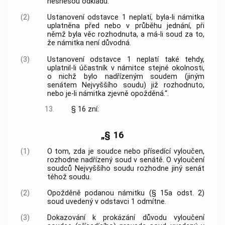
nesnesou odkladu.
(2)
Ustanovení odstavce 1 neplatí, byla-li námitka
uplatněna před nebo v průběhu jednání, při
němž byla věc rozhodnuta, a má-li soud za to,
že námitka není důvodná.
(3)
Ustanovení odstavce 1 neplatí také tehdy,
uplatnil-li účastník v námitce stejné okolnosti,
o nichž bylo nadřízeným soudem (jiným
senátem Nejvyššího soudu) již rozhodnuto,
nebo je-li námitka zjevně opožděná.“.
13.
§ 16 zní:
„§ 16
(1)
O tom, zda je soudce nebo přísedící vyloučen,
rozhodne nadřízený soud v senátě. O vyloučení
soudců Nejvyššího soudu rozhodne jiný senát
téhož soudu.
(2)
Opožděně podanou námitku (§ 15a odst. 2)
soud uvedený v odstavci 1 odmítne.
(3)
Dokazování k prokázání důvodu vyloučení