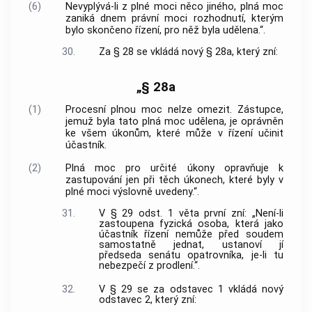
(6)
Nevyplývá-li z plné moci něco jiného, plná moc
zaniká dnem právní moci rozhodnutí, kterým
bylo skončeno řízení, pro něž byla udělena.“.
30.
Za § 28 se vkládá nový § 28a, který zní:
„§ 28a
(1)
Procesní plnou moc nelze omezit. Zástupce,
jemuž byla tato plná moc udělena, je oprávněn
ke všem úkonům, které může v řízení učinit
účastník.
(2)
Plná moc pro určité úkony opravňuje k
zastupování jen při těch úkonech, které byly v
plné moci výslovně uvedeny.“.
31.
V § 29 odst. 1 věta první zní: „Není-li
zastoupena fyzická osoba, která jako
účastník řízení nemůže před soudem
samostatně jednat, ustanoví jí
předseda senátu opatrovníka, je-li tu
nebezpečí z prodlení.“.
32.
V § 29 se za odstavec 1 vkládá nový
odstavec 2, který zní: