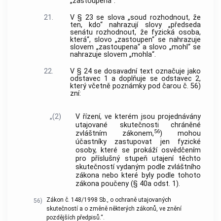
„zastoupena“.
21.
V § 23 se slova „soud rozhodnout, že
ten, kdo“ nahrazují slovy „předseda
senátu rozhodnout, že fyzická osoba,
která“, slovo „zastoupen“ se nahrazuje
slovem „zastoupena“ a slovo „mohl“ se
nahrazuje slovem „mohla“.
22.
V § 24 se dosavadní text označuje jako
odstavec 1 a doplňuje se odstavec 2,
který včetně poznámky pod čarou č. 56)
zní:
„(2)
V řízení, ve kterém jsou projednávány
utajované skutečnosti chráněné
56
zvláštním zákonem,
) mohou
účastníky zastupovat jen fyzické
osoby, které se prokáží osvědčením
pro příslušný stupeň utajení těchto
skutečností vydaným podle zvláštního
zákona nebo které byly podle tohoto
zákona poučeny (§ 40a odst. 1).
Zákon č. 148/1998 Sb., o ochraně utajovaných
56)
skutečností a o změně některých zákonů, ve znění
pozdějších předpisů.“.