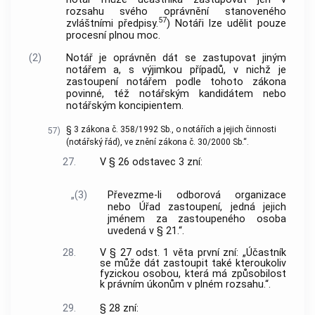
rozsahu svého oprávnění stanoveného
57
zvláštními předpisy.
) Notáři lze udělit pouze
procesní plnou moc.
(2)
Notář je oprávněn dát se zastupovat jiným
notářem a, s výjimkou případů, v nichž je
zastoupení notářem podle tohoto zákona
povinné, též notářským kandidátem nebo
notářským koncipientem.
§ 3 zákona č. 358/1992 Sb., o notářích a jejich činnosti
57)
(notářský řád), ve znění zákona č. 30/2000 Sb.“.
27.
V § 26 odstavec 3 zní:
„(3)
Převezme-li odborová organizace
nebo Úřad zastoupení, jedná jejich
jménem za zastoupeného osoba
uvedená v § 21.“.
28.
V § 27 odst. 1 věta první zní: „Účastník
se může dát zastoupit také kteroukoliv
fyzickou osobou, která má způsobilost
k právním úkonům v plném rozsahu.“.
29.
§ 28 zní: