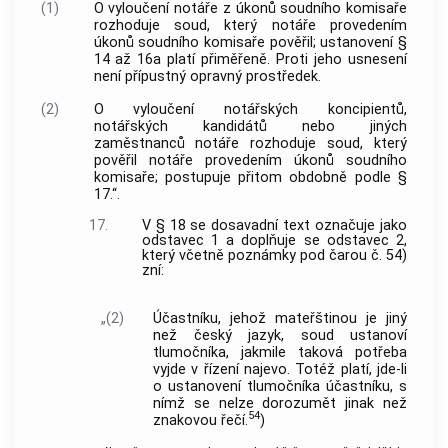
(1)
O vyloučení notáře z úkonů soudního komisaře
rozhoduje soud, který notáře provedením
úkonů soudního komisaře pověřil; ustanovení §
14 až 16a platí přiměřeně. Proti jeho usnesení
není přípustný opravný prostředek.
(2)
O vyloučení notářských koncipientů,
notářských kandidátů nebo jiných
zaměstnanců notáře rozhoduje soud, který
pověřil notáře provedením úkonů soudního
komisaře; postupuje přitom obdobně podle §
17.“.
17.
V § 18 se dosavadní text označuje jako
odstavec 1 a doplňuje se odstavec 2,
který včetně poznámky pod čarou č. 54)
zní:
„(2)
Účastníku, jehož mateřštinou je jiný
než český jazyk, soud ustanoví
tlumočníka, jakmile taková potřeba
vyjde v řízení najevo. Totéž platí, jde-li
o ustanovení tlumočníka účastníku, s
nímž se nelze dorozumět jinak než
54
znakovou řečí.
)