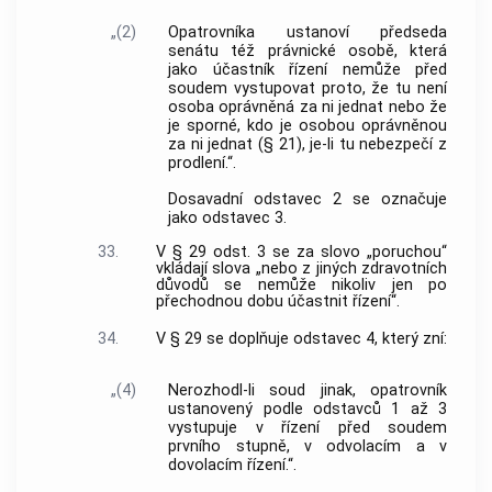
„(2)
Opatrovníka ustanoví předseda
senátu též právnické osobě, která
jako účastník řízení nemůže před
soudem vystupovat proto, že tu není
osoba oprávněná za ni jednat nebo že
je sporné, kdo je osobou oprávněnou
za ni jednat (§ 21), je-li tu nebezpečí z
prodlení.“.
Dosavadní odstavec 2 se označuje
jako odstavec 3.
33.
V § 29 odst. 3 se za slovo „poruchou“
vkládají slova „nebo z jiných zdravotních
důvodů se nemůže nikoliv jen po
přechodnou dobu účastnit řízení“.
34.
V § 29 se doplňuje odstavec 4, který zní:
„(4)
Nerozhodl-li soud jinak, opatrovník
ustanovený podle odstavců 1 až 3
vystupuje v řízení před soudem
prvního stupně, v odvolacím a v
dovolacím řízení.“.