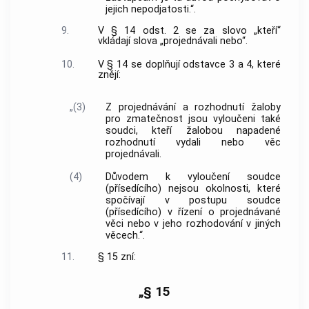
jejich nepodjatosti.“.
9.
V § 14 odst. 2 se za slovo „kteří“
vkládají slova „projednávali nebo“.
10.
V § 14 se doplňují odstavce 3 a 4, které
znějí:
„(3)
Z projednávání a rozhodnutí žaloby
pro zmatečnost jsou vyloučeni také
soudci, kteří žalobou napadené
rozhodnutí vydali nebo věc
projednávali.
(4)
Důvodem k vyloučení soudce
(přísedícího) nejsou okolnosti, které
spočívají v postupu soudce
(přísedícího) v řízení o projednávané
věci nebo v jeho rozhodování v jiných
věcech.“.
11.
§ 15 zní:
„§ 15