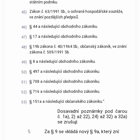
státním podniku.
Zákon č. 63/1991 Sb., o ochraně hospodářské soutěže,
45)
ve znění pozdějších předpisů.
§ 44 a následující obchodního zákoníku.
46)
§ 17 a následující obchodního zákoníku.
47)
§ 19b zákona č. 40/1964 Sb., občanský zákoník, ve znění
48)
zákona č. 509/1991 Sb.
§ 8 a následující obchodního zákoníku.
49)
§ 497 a následující obchodního zákoníku.
50)
§ 708 a následující obchodního zákoníku.
51)
§ 716 a následující obchodního zákoníku.
52)
§ 151a a následující občanského zákoníku.“.
53)
Dosavadní poznámky pod čarou
č. 1a), 2) až 22), 24) až 32) a 32a)
se zrušují.
5.
Za § 9 se vkládá nový § 9a, který zní: