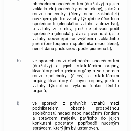
obchodními společnostmi (družstvy) a jejich
zakladateli (společníky nebo členy), jakož i
mezi společníky (členy nebo zakladateli)
navzájem, jde-li o vztahy týkající se účasti na
společnosti (členského vztahu v družstvu),
o vztahy ze smluv, jimiž se převádí podíl
společníka (členská práva a povinnosti), a o
vztahy související se zvýšením základního
jmění (přistoupením společníka nebo člena),
není-li dána příslušnost podle písmena b),
h)
ve sporech mezi obchodními společnostmi
(družstvy) a jejich statutárními orgány,
likvidátory nebo jinými orgány a ve sporech
mezi společníky (členy) a statutárními
orgány, likvidátory či jinými orgány, jde-li o
vztahy týkající se výkonu funkce těchto
orgánů,
i)
ve sporech z právních vztahů mezi
podnikatelem, obecně prospěšnou
společností, nadací nebo nadačním fondem
a správcem majetku patřícího do jejich
konkursní podstaty, popřípadě nuceným
správcem, který jim byl ustanoven,