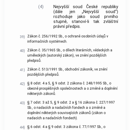
(4)
Nejvyšší soud České republiky
(dále jen „Nejvyšší soud“)
rozhoduje jako soud prvního
stupně, stanoví-li tak zvláštní
právní předpis.
Zákon č. 256/1992 Sb., o ochraně osobních údajů v
39)
informačních systémech.
Zákon č. 35/1965 Sb., o dílech literárních, vědeckých a
40)
uměleckých (autorský zákon), ve znění pozdějších
předpisů.
Zákon č. 513/1991 Sb., obchodní zákoník, ve znění
41)
pozdějších předpisů.
§ 8 odst. 4 a 5, § 9 odst. 2 zákona č. 248/1995 Sb., o
42)
obecně prospěšných společnostech a o změně a doplnění
některých zákonů.
§ 7 odst. 3 až 5, § 9 odst. 2 a § 16 zákona č. 227/1997
43)
Sb., o nadacích a nadačních fondech a o změně a
doplnění některých souvisejících zákonů (zákon o
nadacích a nadačních fondech).
§ 6 odst. 4 a § 9 odst. 3 zákona č. 77/1997 Sb., o
44)