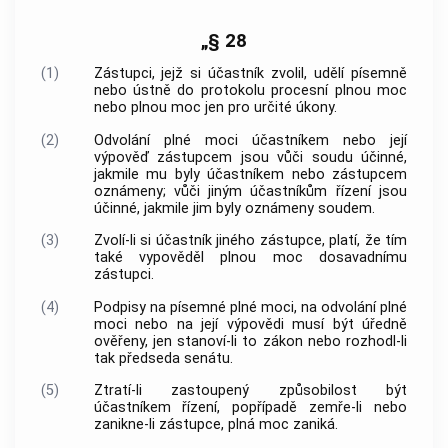
„§ 28
(1)
Zástupci, jejž si účastník zvolil, udělí písemně
nebo ústně do protokolu procesní plnou moc
nebo plnou moc jen pro určité úkony.
(2)
Odvolání plné moci účastníkem nebo její
výpověď zástupcem jsou vůči soudu účinné,
jakmile mu byly účastníkem nebo zástupcem
oznámeny; vůči jiným účastníkům řízení jsou
účinné, jakmile jim byly oznámeny soudem.
(3)
Zvolí-li si účastník jiného zástupce, platí, že tím
také vypověděl plnou moc dosavadnímu
zástupci.
(4)
Podpisy na písemné plné moci, na odvolání plné
moci nebo na její výpovědi musí být úředně
ověřeny, jen stanoví-li to zákon nebo rozhodl-li
tak předseda senátu.
(5)
Ztratí-li zastoupený způsobilost být
účastníkem řízení, popřípadě zemře-li nebo
zanikne-li zástupce, plná moc zaniká.