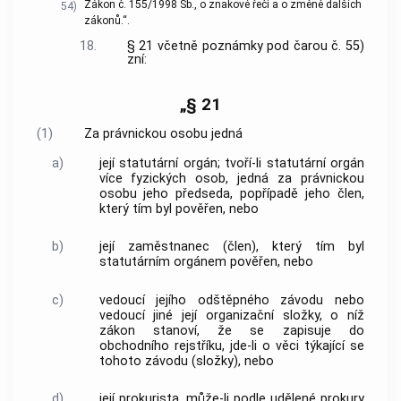
Zákon č. 155/1998 Sb., o znakové řeči a o změně dalších
54)
zákonů.“.
18.
§ 21 včetně poznámky pod čarou č. 55)
zní:
„§ 21
(1)
Za právnickou osobu jedná
a)
její statutární orgán; tvoří-li statutární orgán
více fyzických osob, jedná za právnickou
osobu jeho předseda, popřípadě jeho člen,
který tím byl pověřen, nebo
b)
její zaměstnanec (člen), který tím byl
statutárním orgánem pověřen, nebo
c)
vedoucí jejího odštěpného závodu nebo
vedoucí jiné její organizační složky, o níž
zákon stanoví, že se zapisuje do
obchodního rejstříku, jde-li o věci týkající se
tohoto závodu (složky), nebo
d)
její prokurista, může-li podle udělené prokury