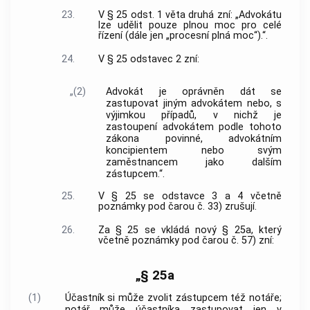
23.
V § 25 odst. 1 věta druhá zní: „Advokátu
lze udělit pouze plnou moc pro celé
řízení (dále jen „procesní plná moc“).“.
24.
V § 25 odstavec 2 zní:
„(2)
Advokát je oprávněn dát se
zastupovat jiným advokátem nebo, s
výjimkou případů, v nichž je
zastoupení advokátem podle tohoto
zákona povinné, advokátním
koncipientem nebo svým
zaměstnancem jako dalším
zástupcem.“.
25.
V § 25 se odstavce 3 a 4 včetně
poznámky pod čarou č. 33) zrušují.
26.
Za § 25 se vkládá nový § 25a, který
včetně poznámky pod čarou č. 57) zní:
„§ 25a
(1)
Účastník si může zvolit zástupcem též notáře;
notář může účastníka zastupovat jen v