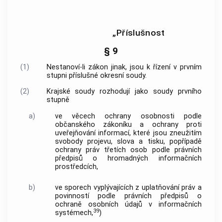
„Příslušnost
§ 9
(1)
Nestanoví-li zákon jinak, jsou k řízení v prvním
stupni příslušné okresní soudy.
(2)
Krajské soudy rozhodují jako soudy prvního
stupně
a)
ve věcech ochrany osobnosti podle
občanského zákoníku a ochrany proti
uveřejňování informací, které jsou zneužitím
svobody projevu, slova a tisku, popřípadě
ochrany práv třetích osob podle právních
předpisů o hromadných informačních
prostředcích,
b)
ve sporech vyplývajících z uplatňování práv a
povinností podle právních předpisů o
ochraně osobních údajů v informačních
39
systémech,
)