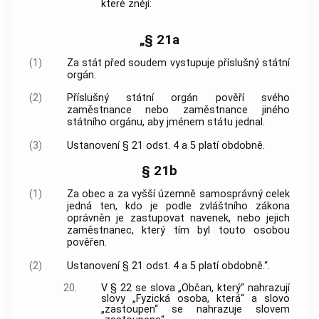
které znějí:
„§ 21a
(1)
Za stát před soudem vystupuje příslušný státní
orgán.
(2)
Příslušný státní orgán pověří svého
zaměstnance nebo zaměstnance jiného
státního orgánu, aby jménem státu jednal.
(3)
Ustanovení § 21 odst. 4 a 5 platí obdobně.
§ 21b
(1)
Za obec a za vyšší územně samosprávný celek
jedná ten, kdo je podle zvláštního zákona
oprávněn je zastupovat navenek, nebo jejich
zaměstnanec, který tím byl touto osobou
pověřen.
(2)
Ustanovení § 21 odst. 4 a 5 platí obdobně.“.
20.
V § 22 se slova „Občan, který“ nahrazují
slovy „Fyzická osoba, která“ a slovo
„zastoupen“ se nahrazuje slovem