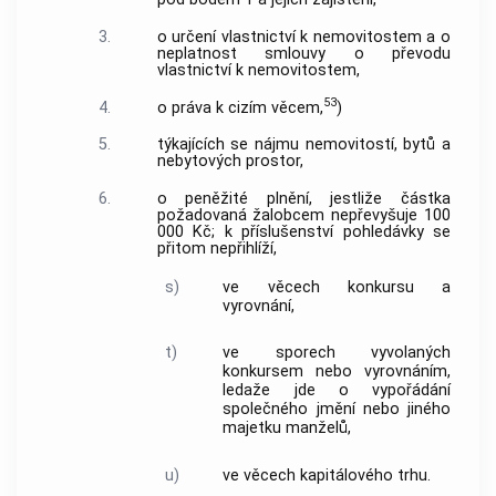
3.
o určení vlastnictví k nemovitostem a o
neplatnost smlouvy o převodu
vlastnictví k nemovitostem,
53
4.
o práva k cizím věcem,
)
5.
týkajících se nájmu nemovitostí, bytů a
nebytových prostor,
6.
o peněžité plnění, jestliže částka
požadovaná žalobcem nepřevyšuje 100
000 Kč; k příslušenství pohledávky se
přitom nepřihlíží,
s)
ve věcech konkursu a
vyrovnání,
t)
ve sporech vyvolaných
konkursem nebo vyrovnáním,
ledaže jde o vypořádání
společného jmění nebo jiného
majetku manželů,
u)
ve věcech kapitálového trhu.