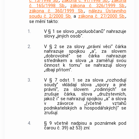
č. 15/1998 Sb.
,
zákona č. 91/1998 Sb.
,
zákona
č. 165/1998 Sb.
,
zákona č. 326/1999 Sb.
,
zákona č. 360/1999 Sb.
,
nálezu Ústavního
soudu č. 2/2000 Sb.
a
zákona č. 27/2000 Sb.
,
se mění takto:
1.
V § 1 se slovo „spoluobčanů“ nahrazuje
slovy „jiných osob“.
2.
V § 2 se za slovy „právní věci“ čárka
nahrazuje spojkou „a“, za slovem
„dobrovolně“ se čárka nahrazuje
středníkem a slova „a zaměřují svou
činnost k tomu“ se nahrazují slovy
„dbají přitom“.
3.
V § 7 odst. 1 se za slova „rozhodují
soudy“ vkládají slova „spory a jiné
právní“, za slovem „rodinných“ se
zrušuje čárka, slova „družstevních,
jakož i“ se nahrazují spojkou „a“ a slova
v závorce „(včetně vztahů
podnikatelských a hospodářských)“ se
zrušují.
4.
§ 9 včetně nadpisu a poznámek pod
čarou č. 39) až 53) zní: