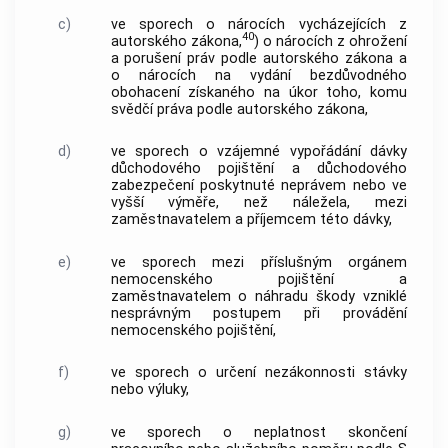
c)
ve sporech o nárocích vycházejících z
40
autorského zákona,
) o nárocích z ohrožení
a porušení práv podle autorského zákona a
o nárocích na vydání bezdůvodného
obohacení získaného na úkor toho, komu
svědčí práva podle autorského zákona,
d)
ve sporech o vzájemné vypořádání dávky
důchodového pojištění a důchodového
zabezpečení poskytnuté neprávem nebo ve
vyšší výměře, než náležela, mezi
zaměstnavatelem a příjemcem této dávky,
e)
ve sporech mezi příslušným orgánem
nemocenského pojištění a
zaměstnavatelem o náhradu škody vzniklé
nesprávným postupem při provádění
nemocenského pojištění,
f)
ve sporech o určení nezákonnosti stávky
nebo výluky,
g)
ve sporech o neplatnost skončení