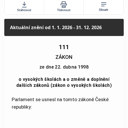
Obsah
Stáhnout
Tisknout
Aktuální znění
od 1. 1. 2026 - 31. 12. 2026
111
ZÁKON
ze dne 22. dubna 1998
o vysokých školách a o změně a doplnění
dalších zákonů (zákon o vysokých školách)
Parlament se usnesl na tomto zákoně České
republiky: