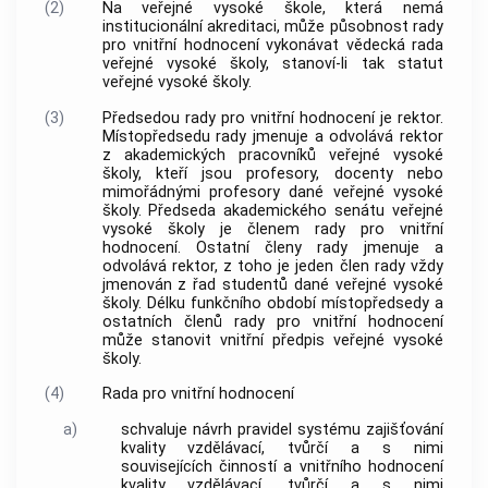
(2)
Na veřejné vysoké škole, která nemá
institucionální akreditaci, může působnost rady
pro vnitřní hodnocení vykonávat vědecká rada
veřejné vysoké školy, stanoví-li tak statut
veřejné vysoké školy.
(3)
Předsedou rady pro vnitřní hodnocení je rektor.
Místopředsedu rady jmenuje a odvolává rektor
z akademických pracovníků veřejné vysoké
školy, kteří jsou profesory, docenty nebo
mimořádnými profesory dané veřejné vysoké
školy. Předseda akademického senátu veřejné
vysoké školy je členem rady pro vnitřní
hodnocení. Ostatní členy rady jmenuje a
odvolává rektor, z toho je jeden člen rady vždy
jmenován z řad studentů dané veřejné vysoké
školy. Délku funkčního období místopředsedy a
ostatních členů rady pro vnitřní hodnocení
může stanovit vnitřní předpis veřejné vysoké
školy.
(4)
Rada pro vnitřní hodnocení
a)
schvaluje návrh pravidel systému zajišťování
kvality vzdělávací, tvůrčí a s nimi
souvisejících činností a vnitřního hodnocení
kvality vzdělávací, tvůrčí a s nimi