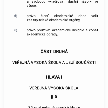
a svobodu vyjadřovat vlastní názory ve
výuce,
d)
právo členů akademické obce volit
zastupitelské akademické orgány,
e)
právo používat akademické insignie a konat
akademické obřady.
ČÁST DRUHÁ
VEŘEJNÁ VYSOKÁ ŠKOLA A JEJÍ SOUČÁSTI
HLAVA I
VEŘEJNÁ VYSOKÁ ŠKOLA
§ 5
Zřízení veřejné vysoké školy