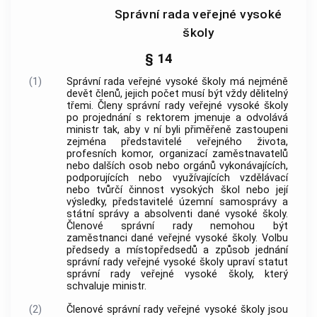
Správní rada veřejné vysoké
školy
§ 14
(1)
Správní rada veřejné vysoké školy má nejméně
devět členů, jejich počet musí být vždy dělitelný
třemi. Členy správní rady veřejné vysoké školy
po projednání s rektorem jmenuje a odvolává
ministr tak, aby v ní byli přiměřeně zastoupeni
zejména představitelé veřejného života,
profesních komor, organizací zaměstnavatelů
nebo dalších osob nebo orgánů vykonávajících,
podporujících nebo využívajících vzdělávací
nebo tvůrčí činnost vysokých škol nebo její
výsledky, představitelé územní samosprávy a
státní správy a absolventi dané vysoké školy.
Členové správní rady nemohou být
zaměstnanci dané veřejné vysoké školy. Volbu
předsedy a místopředsedů a způsob jednání
správní rady veřejné vysoké školy upraví statut
správní rady veřejné vysoké školy, který
schvaluje ministr.
(2)
Členové správní rady veřejné vysoké školy jsou