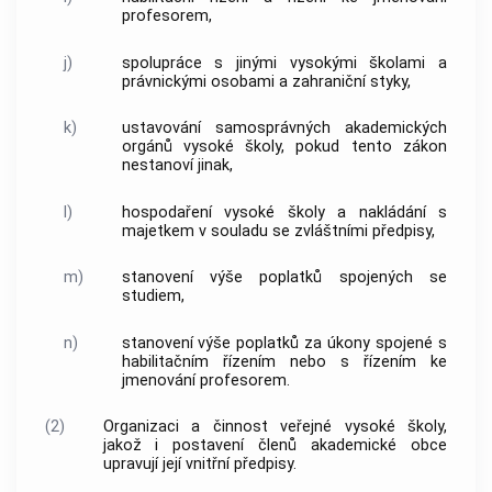
profesorem,
j)
spolupráce s jinými vysokými školami a
právnickými osobami a zahraniční styky,
k)
ustavování samosprávných akademických
orgánů vysoké školy, pokud tento zákon
nestanoví jinak,
l)
hospodaření vysoké školy a nakládání s
majetkem v souladu se zvláštními předpisy,
m)
stanovení výše poplatků spojených se
studiem,
n)
stanovení výše poplatků za úkony spojené s
habilitačním řízením nebo s řízením ke
jmenování profesorem.
(2)
Organizaci a činnost veřejné vysoké školy,
jakož i postavení členů akademické obce
upravují její vnitřní předpisy.