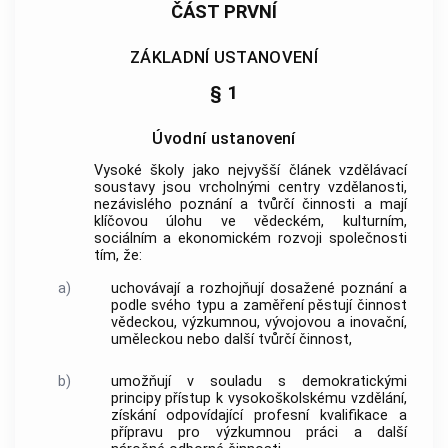
ČÁST PRVNÍ
ZÁKLADNÍ USTANOVENÍ
§ 1
Úvodní ustanovení
Vysoké školy jako nejvyšší článek vzdělávací
soustavy jsou vrcholnými centry vzdělanosti,
nezávislého poznání a tvůrčí činnosti a mají
klíčovou úlohu ve vědeckém, kulturním,
sociálním a ekonomickém rozvoji společnosti
tím, že:
a)
uchovávají a rozhojňují dosažené poznání a
podle svého typu a zaměření pěstují činnost
vědeckou, výzkumnou, vývojovou a inovační,
uměleckou nebo další tvůrčí činnost,
b)
umožňují v souladu s demokratickými
principy přístup k vysokoškolskému vzdělání,
získání odpovídající profesní kvalifikace a
přípravu pro výzkumnou práci a další