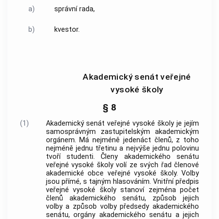
a)
správní rada,
b)
kvestor.
Akademický senát veřejné
vysoké školy
§ 8
(1)
Akademický senát veřejné vysoké školy je jejím
samosprávným zastupitelským akademickým
orgánem. Má nejméně jedenáct členů, z toho
nejméně jednu třetinu a nejvýše jednu polovinu
tvoří studenti. Členy akademického senátu
veřejné vysoké školy volí ze svých řad členové
akademické
obce
veřejné vysoké školy. Volby
jsou přímé, s tajným hlasováním. Vnitřní předpis
veřejné vysoké školy stanoví zejména počet
členů akademického senátu, způsob jejich
volby a způsob volby předsedy akademického
senátu, orgány akademického senátu a jejich