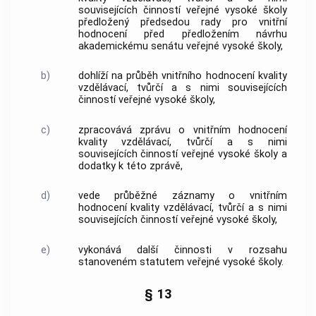
souvisejících činností veřejné vysoké školy
předložený předsedou rady pro vnitřní
hodnocení před předložením návrhu
akademickému senátu veřejné vysoké školy,
b)
dohlíží na průběh vnitřního hodnocení kvality
vzdělávací, tvůrčí a s nimi souvisejících
činností veřejné vysoké školy,
c)
zpracovává zprávu o vnitřním hodnocení
kvality vzdělávací, tvůrčí a s nimi
souvisejících činností veřejné vysoké školy a
dodatky k této zprávě,
d)
vede průběžné záznamy o vnitřním
hodnocení kvality vzdělávací, tvůrčí a s nimi
souvisejících činností veřejné vysoké školy,
e)
vykonává další činnosti v rozsahu
stanoveném statutem veřejné vysoké školy.
§ 13