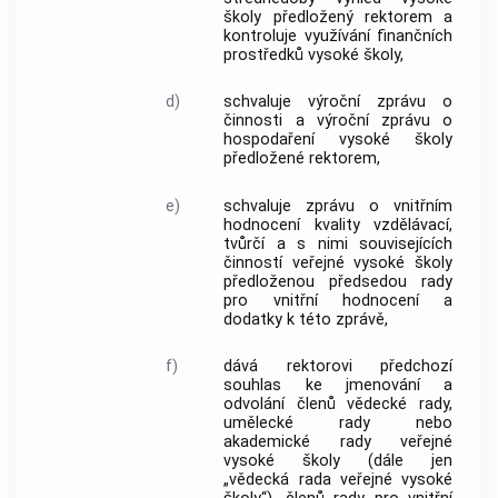
školy předložený rektorem a
kontroluje využívání finančních
prostředků vysoké školy,
d)
schvaluje výroční zprávu o
činnosti a výroční zprávu o
hospodaření vysoké školy
předložené rektorem,
e)
schvaluje zprávu o vnitřním
hodnocení kvality vzdělávací,
tvůrčí a s nimi souvisejících
činností veřejné vysoké školy
předloženou předsedou rady
pro vnitřní hodnocení a
dodatky k této zprávě,
f)
dává rektorovi předchozí
souhlas ke jmenování a
odvolání členů vědecké rady,
umělecké rady nebo
akademické rady veřejné
vysoké školy (dále jen
„vědecká rada veřejné vysoké