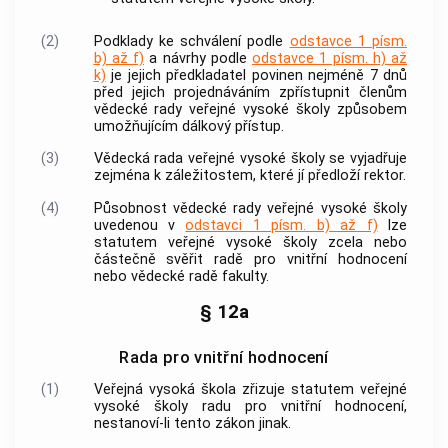
(2)
Podklady ke schválení podle
odstavce 1 písm.
b) až f)
a návrhy podle
odstavce 1 písm. h) až
k)
je jejich předkladatel povinen nejméně 7 dnů
před jejich projednáváním zpřístupnit členům
vědecké rady veřejné vysoké školy způsobem
umožňujícím dálkový přístup.
(3)
Vědecká rada veřejné vysoké školy se vyjadřuje
zejména k záležitostem, které jí předloží rektor.
(4)
Působnost vědecké rady veřejné vysoké školy
uvedenou v
odstavci 1 písm. b) až f)
lze
statutem veřejné vysoké školy zcela nebo
částečně svěřit radě pro vnitřní hodnocení
nebo vědecké radě fakulty.
§ 12a
Rada pro vnitřní hodnocení
(1)
Veřejná vysoká škola zřizuje statutem veřejné
vysoké školy radu pro vnitřní hodnocení,
nestanoví-li tento zákon jinak.