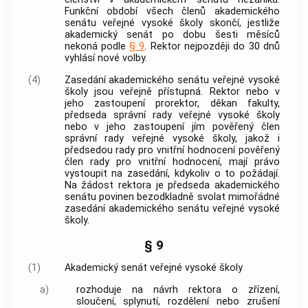
Funkční období všech členů akademického
senátu veřejné vysoké školy skončí, jestliže
akademický senát po dobu šesti měsíců
nekoná podle
§ 9
. Rektor nejpozději do 30 dnů
vyhlásí nové volby.
(4)
Zasedání akademického senátu veřejné vysoké
školy jsou veřejně přístupná. Rektor nebo v
jeho zastoupení prorektor, děkan fakulty,
předseda správní rady veřejné vysoké školy
nebo v jeho zastoupení jím pověřený člen
správní rady veřejné vysoké školy, jakož i
předsedou rady pro vnitřní hodnocení pověřený
člen rady pro vnitřní hodnocení, mají právo
vystoupit na zasedání, kdykoliv o to požádají.
Na žádost rektora je předseda akademického
senátu povinen bezodkladně svolat mimořádné
zasedání akademického senátu veřejné vysoké
školy.
§ 9
(1)
Akademický senát veřejné vysoké školy
a)
rozhoduje na návrh rektora o zřízení,
sloučení, splynutí, rozdělení nebo zrušení