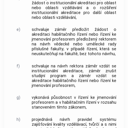
žádost o institucionální akreditaci pro oblast
nebo oblasti vzdělávání a o rozšíření
institucionální akreditace pro další oblast
nebo oblasti vzdělávání,
e)
schvaluje záměr předložit žádost o
akreditaci habilitačního řízení nebo řízení ke
jmenování profesorem předložený rektorem
na návrh vědecké nebo umělecké rady
příslušné fakulty; v případě řízení, která se
neuskutečňují na fakultě, bez tohoto návrhu,
f)
schvaluje na návrh rektora záměr vzdát se
institucionální akreditace, záměr zrušit
studijní program
a záměr vzdát se
akreditace habilitačního řízení nebo řízení ke
jmenování profesorem,
g)
vykonává působnost v řízení ke jmenování
profesorem a v habilitačním řízení v rozsahu
stanoveném tímto zákonem,
h)
projednává návrh pravidel systému
zajišťování kvality vzdělávací, tvůrčí a s nimi