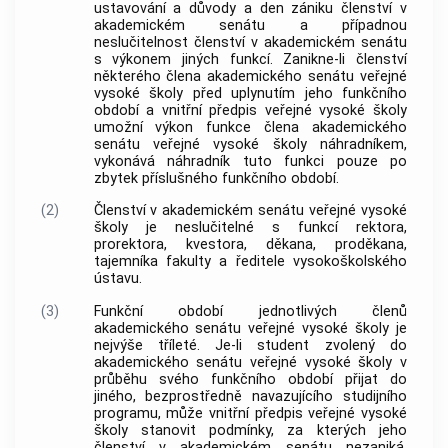
ustavování a důvody a den zániku členství v
akademickém senátu a případnou
neslučitelnost členství v akademickém senátu
s výkonem jiných funkcí. Zanikne-li členství
některého člena akademického senátu veřejné
vysoké školy před uplynutím jeho funkčního
období a vnitřní předpis veřejné vysoké školy
umožní výkon funkce člena akademického
senátu veřejné vysoké školy náhradníkem,
vykonává náhradník tuto funkci pouze po
zbytek příslušného funkčního období.
(2)
Členství v akademickém senátu veřejné vysoké
školy je neslučitelné s funkcí rektora,
prorektora, kvestora, děkana, proděkana,
tajemníka fakulty a ředitele vysokoškolského
ústavu.
(3)
Funkční období jednotlivých členů
akademického senátu veřejné vysoké školy je
nejvýše tříleté. Je-li student zvolený do
akademického senátu veřejné vysoké školy v
průběhu svého funkčního období přijat do
jiného, bezprostředně navazujícího studijního
programu, může vnitřní předpis veřejné vysoké
školy stanovit podmínky, za kterých jeho
členství v akademickém senátu nezaniká.