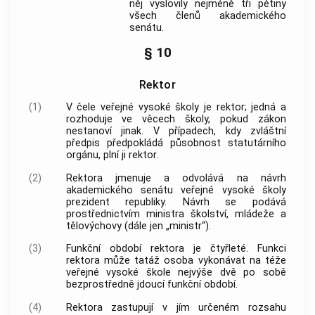
něj vyslovily nejméně tři pětiny
všech členů akademického
senátu.
§ 10
Rektor
(1)
V čele veřejné vysoké školy je rektor; jedná a
rozhoduje ve věcech školy, pokud zákon
nestanoví jinak. V případech, kdy zvláštní
předpis předpokládá působnost statutárního
orgánu, plní ji rektor.
(2)
Rektora jmenuje a odvolává na návrh
akademického senátu veřejné vysoké školy
prezident republiky. Návrh se podává
prostřednictvím ministra školství, mládeže a
tělovýchovy (dále jen „ministr“).
(3)
Funkční období rektora je čtyřleté. Funkci
rektora může tatáž osoba vykonávat na téže
veřejné vysoké škole nejvýše dvě po sobě
bezprostředně jdoucí funkční období.
(4)
Rektora zastupují v jím určeném rozsahu