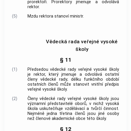
prorektoři. Prorektory jmenuje a odvolává
rektor.
(5)
Mzdu rektora stanoví ministr.
Vědecká rada veřejné vysoké
školy
§ 11
(1)
Předsedou vědecké rady veřejné vysoké školy
je rektor, který jmenuje a odvolává ostatní
členy vědecké rady; délku funkčního období
ostatních členů může stanovit vnitřní předpis
veřejné vysoké školy.
(2)
Členy vědecké rady veřejné vysoké školy jsou
významní představitelé oborů, v nichž vysoká
škola uskutečňuje vzdělávací a tvůrčí činnost.
Nejméně jedna třetina členů jsou jiné osoby
než členové akademické
obce
této školy.
§ 12