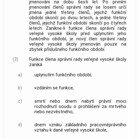
jmenováni na dobu šesti let. Po prvním
jmenování členů správní rady se losem určí
jména jedné třetiny členů, jejichž funkční
období skončí po dvou letech, a jedné třetiny
členů, jejichž funkční období skončí po čtyřech
letech. Zanikne-li funkce člena správní rady
veřejné vysoké školy před uplynutím jeho
funkčního období, je nový člen správní rady
veřejné vysoké školy jmenován pouze na
zbytek příslušného funkčního období.
(3)
Funkce člena správní rady veřejné vysoké školy
zaniká
a)
uplynutím funkčního období,
b)
vzdáním se funkce,
c)
smrtí nebo dnem nabytí právní moci
rozhodnutí soudu o prohlášení za mrtvého
nebo nezvěstného,
d)
dnem vzniku základního pracovněprávního
vztahu k dané veřejné vysoké škole,