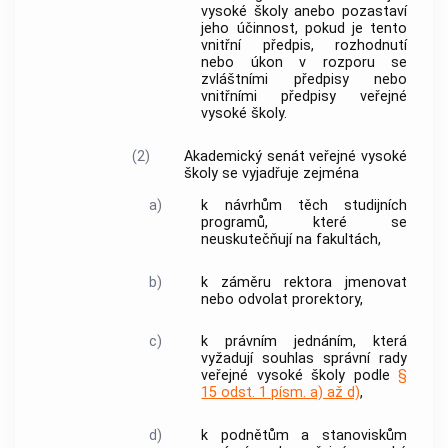
vysoké školy anebo pozastaví
jeho účinnost, pokud je tento
vnitřní předpis, rozhodnutí
nebo úkon v rozporu se
zvláštními předpisy nebo
vnitřními předpisy veřejné
vysoké školy.
(2)
Akademický senát veřejné vysoké
školy se vyjadřuje zejména
a)
k návrhům těch studijních
programů, které se
neuskutečňují na fakultách,
b)
k záměru rektora jmenovat
nebo odvolat prorektory,
c)
k právním jednáním, která
vyžadují souhlas správní rady
veřejné vysoké školy podle
§
15 odst. 1 písm. a) až d)
,
d)
k podnětům a stanoviskům