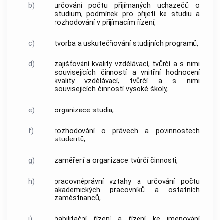
b)
určování počtu přijímaných uchazečů o
studium, podmínek pro přijetí ke studiu a
rozhodování v přijímacím řízení,
c)
tvorba a uskutečňování studijních programů,
d)
zajišťování kvality vzdělávací, tvůrčí a s nimi
souvisejících činností a vnitřní hodnocení
kvality vzdělávací, tvůrčí a s nimi
souvisejících činností vysoké školy,
e)
organizace studia,
f)
rozhodování o právech a povinnostech
studentů,
g)
zaměření a organizace tvůrčí činnosti,
h)
pracovněprávní vztahy a určování počtu
akademických pracovníků
a ostatních
zaměstnanců,
i)
habilitační řízení a řízení ke jmenování