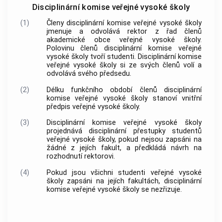
Disciplinární komise veřejné vysoké školy
(1)
Členy disciplinární komise veřejné vysoké školy
jmenuje a odvolává rektor z řad členů
akademické
obce
veřejné vysoké školy.
Polovinu členů disciplinární komise veřejné
vysoké školy tvoří studenti. Disciplinární komise
veřejné vysoké školy si ze svých členů volí a
odvolává svého předsedu.
(2)
Délku funkčního období členů disciplinární
komise veřejné vysoké školy stanoví vnitřní
předpis veřejné vysoké školy.
(3)
Disciplinární komise veřejné vysoké školy
projednává disciplinární
přestupky
studentů
veřejné vysoké školy, pokud nejsou zapsáni na
žádné z jejích fakult, a předkládá návrh na
rozhodnutí rektorovi.
(4)
Pokud jsou všichni studenti veřejné vysoké
školy zapsáni na jejích fakultách, disciplinární
komise veřejné vysoké školy se nezřizuje.