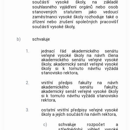
součástí vysoké školy, na základě
souhlasného vyjádření orgánů nebo osob
stanovených statutem jako vedoucí
zaměstnanci vysoké školy rozhoduje také o
zřízení nebo zrušení společných pracovišť
součástí vysoké školy,
b)
schvaluje
1.
jednací řád akademického senátu
veřejné vysoké školy na návrh člena
akademického senátu veřejné vysoké
školy; akademický senát veřejné vysoké
školy si k tomuto návrhu vyžádá
stanovisko rektora,
2.
vnitřní předpis fakulty na návrh
akademického senátu fakulty;
akademický senát veřejné vysoké školy
si k tomuto návrhu vyžádá stanovisko
rektora,
3.
ostatní vnitřní předpisy veřejné vysoké
školy a jejích součástí na návrh rektora,
c)
schvaluje rozpočet a
střednědobý výhled vysoké