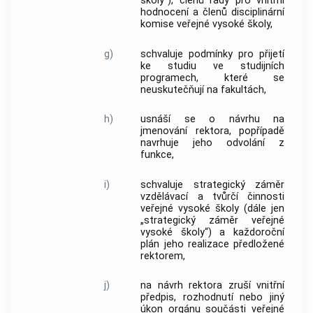
školy“), členů rady pro vnitřní
hodnocení a členů disciplinární
komise veřejné vysoké školy,
g)
schvaluje podmínky pro přijetí
ke studiu ve studijních
programech, které se
neuskutečňují na fakultách,
h)
usnáší se o návrhu na
jmenování rektora, popřípadě
navrhuje jeho odvolání z
funkce,
i)
schvaluje strategický záměr
vzdělávací a tvůrčí činnosti
veřejné vysoké školy (dále jen
„
strategický záměr veřejné
vysoké školy
“) a každoroční
plán jeho realizace předložené
rektorem,
j)
na návrh rektora zruší vnitřní
předpis, rozhodnutí nebo jiný
úkon orgánu součásti veřejné