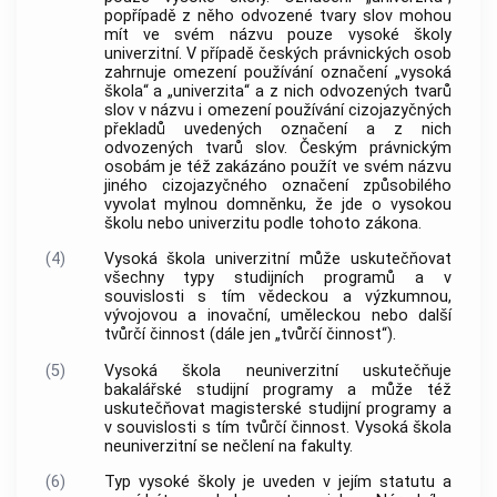
popřípadě z něho odvozené tvary slov mohou
mít ve svém názvu pouze vysoké školy
univerzitní. V případě českých právnických osob
zahrnuje omezení používání označení „vysoká
škola“ a „
univerzita
“ a z nich odvozených tvarů
slov v názvu i omezení používání cizojazyčných
překladů uvedených označení a z nich
odvozených tvarů slov. Českým právnickým
osobám je též zakázáno použít ve svém názvu
jiného cizojazyčného označení způsobilého
vyvolat mylnou domněnku, že jde o vysokou
školu nebo
univerzitu
podle tohoto zákona.
(4)
Vysoká škola univerzitní může uskutečňovat
všechny typy
studijních programů
a v
souvislosti s tím vědeckou a výzkumnou,
vývojovou a inovační, uměleckou nebo další
tvůrčí činnost (dále jen „tvůrčí činnost“).
(5)
Vysoká škola neuniverzitní uskutečňuje
bakalářské
studijní programy
a může též
uskutečňovat magisterské
studijní programy
a
v souvislosti s tím tvůrčí činnost. Vysoká škola
neuniverzitní se nečlení na fakulty.
(6)
Typ vysoké školy je uveden v jejím statutu a