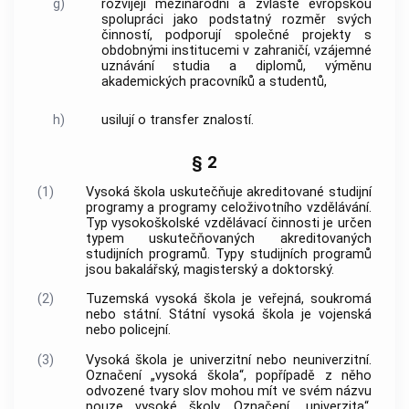
g)
rozvíjejí mezinárodní a zvláště evropskou
spolupráci jako podstatný rozměr svých
činností, podporují společné projekty s
obdobnými institucemi v zahraničí, vzájemné
uznávání studia a diplomů, výměnu
akademických pracovníků a studentů,
h)
usilují o transfer znalostí.
§ 2
(1)
Vysoká škola uskutečňuje akreditované studijní
programy a programy celoživotního vzdělávání.
Typ vysokoškolské vzdělávací činnosti je určen
typem uskutečňovaných akreditovaných
studijních programů. Typy studijních programů
jsou bakalářský, magisterský a doktorský.
(2)
Tuzemská vysoká škola je veřejná, soukromá
nebo státní. Státní vysoká škola je vojenská
nebo policejní.
(3)
Vysoká škola je univerzitní nebo neuniverzitní.
Označení „vysoká škola“, popřípadě z něho
odvozené tvary slov mohou mít ve svém názvu
pouze vysoké školy. Označení „
univerzita
“,