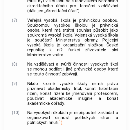
musí být v souladu se stanoviskem Národního
akreditačního úřadu pro terciární vzdělávání
(dále jen „Akreditační úřad“).
(7)
Veřejná vysoká škola je právnickou osobou.
Soukromou vysokou školou je právnická
osoba, která má státní souhlas působit jako
soukromá vysoká škola. Vojenská vysoká škola
je součástí Ministerstva obrany. Policejní
vysoká škola je organizační složkou České
republiky, k níž funkci zřizovatele plní
Ministerstvo vnitra.
(8)
Na vzdělávací a tvůrčí činnosti vysokých škol
se mohou podílet i jiné právnické osoby, které
se touto činností zabývají.
(9)
Nikdo kromě vysoké školy nemá právo
přiznávat akademický titul, konat habilitační
řízení, konat řízení ke jmenování profesorem,
používat akademické insignie a konat
akademické obřady.
(10)
Na vysokých školách je nepřípustné zakládat a
organizovat činnost politických stran a
1
politických hnutí.
)