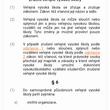
(1)
Veřejná vysoká škola se zřizuje a zrušuje
zákonem. Zákon též stanoví její název a sídlo.
(2)
Veřejná vysoká škola se může sloučit nebo
splynout jen s jinou veřejnou vysokou školou;
rozdělit se může jen na jiné veřejné vysoké
školy. Tyto změny je možné provést pouze
zákonem.
(3)
V případě zrušení veřejné vysoké školy podle
odstavce 1
nebo sloučení, splynutí nebo
rozdělení veřejné vysoké školy podle
odstavce
2
zákon též stanoví, na které právnické osoby
přechází její majetek a závazky a které veřejné
vysoké školy umožní dokončení
vysokoškolského vzdělání studentům zrušené
veřejné vysoké školy.
§ 6
(1)
Do samosprávné působnosti veřejné vysoké
školy patří zejména:
a)
vnitřní organizace,