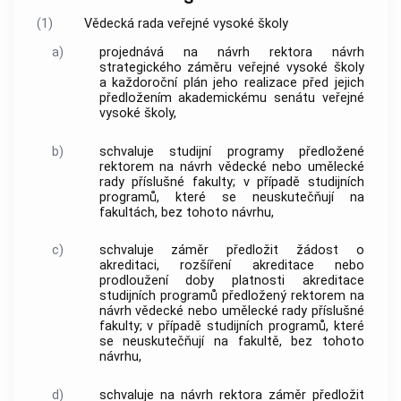
(1)
Vědecká rada veřejné vysoké školy
a)
projednává na návrh rektora návrh
strategického záměru veřejné vysoké školy
a každoroční plán jeho realizace před jejich
předložením akademickému senátu veřejné
vysoké školy,
b)
schvaluje
studijní programy
předložené
rektorem na návrh vědecké nebo umělecké
rady příslušné fakulty; v případě
studijních
programů
, které se neuskutečňují na
fakultách, bez tohoto návrhu,
c)
schvaluje záměr předložit žádost o
akreditaci, rozšíření akreditace nebo
prodloužení doby platnosti akreditace
studijních programů
předložený rektorem na
návrh vědecké nebo umělecké rady příslušné
fakulty; v případě
studijních programů
, které
se neuskutečňují na fakultě, bez tohoto
návrhu,
d)
schvaluje na návrh rektora záměr předložit