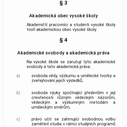
§ 3
Akademická obec vysoké školy
Akademičtí pracovníci
a studenti vysoké školy
tvoří akademickou obec vysoké školy.
§ 4
Akademické svobody a akademická práva
Na vysoké škole se zaručují tyto akademické
svobody a tato akademická práva:
a)
svoboda vědy, výzkumu a umělecké tvorby a
zveřejňování jejich výsledků,
b)
svoboda výuky spočívající především v její
otevřenosti různým vědeckým názorům,
vědeckým a výzkumným metodám a
uměleckým směrům,
c)
právo učit se zahrnující svobodnou volbu
zaměření studia v rámci studijních programů