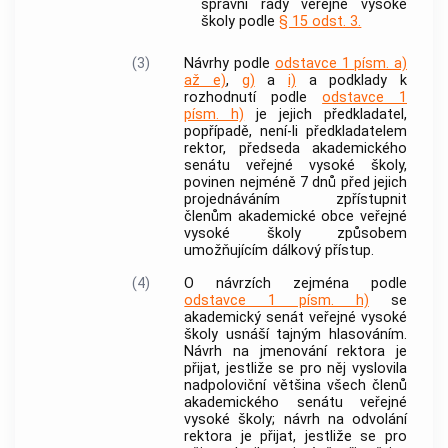
správní rady veřejné vysoké
školy podle
§ 15 odst. 3.
(3)
Návrhy podle
odstavce 1 písm. a)
až e)
,
g)
a
i)
a podklady k
rozhodnutí podle
odstavce 1
písm. h)
je jejich předkladatel,
popřípadě, není-li předkladatelem
rektor, předseda akademického
senátu veřejné vysoké školy,
povinen nejméně 7 dnů před jejich
projednáváním zpřístupnit
členům akademické
obce
veřejné
vysoké školy způsobem
umožňujícím dálkový přístup.
(4)
O návrzích zejména podle
odstavce 1 písm. h)
se
akademický senát veřejné vysoké
školy usnáší tajným hlasováním.
Návrh na jmenování rektora je
přijat, jestliže se pro něj vyslovila
nadpoloviční většina všech členů
akademického senátu veřejné
vysoké školy; návrh na odvolání
rektora je přijat, jestliže se pro