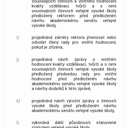
souvisejících činností a vnitřního hodnocení
kvality vzdělávací, tvůrčí a s nimi
souvisejících činností veřejné vysoké školy
předložený rektorem před předložením
návrhu akademickému senátu veřejné
vysoké školy,
i)
projednává záměry rektora jmenovat nebo
odvolat členy rady pro vnitřní hodnocení,
pokud je zřízena,
j)
projednává návrh zprávy o vnitřním
hodnocení kvality vzdělávací, tvůrčí a s nimi
souvisejících činností veřejné vysoké školy
předložený předsedou rady pro vnitřní
hodnocení před předložením návrhu
akademickému senátu veřejné vysoké školy
a návrhy dodatků k této zprávě,
k)
projednává návrh výroční zprávy o činnosti
vysoké školy před předložením návrhu
akademickému senátu veřejné vysoké školy,
l)
vykonává další působnosti stanovené
statutem veřejné vysoké školy.