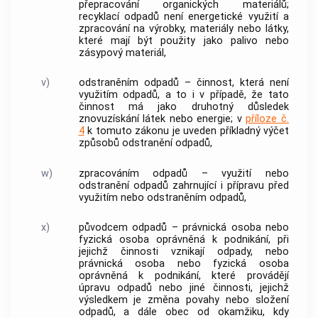
přepracování organických materiálů;
recyklací odpadů
není energetické využití a
zpracování
na výrobky, materiály nebo látky,
které mají být použity jako palivo nebo
zásypový materiál,
v)
odstraněním odpadů
– činnost, která není
využitím odpadů
, a to i v případě, že tato
činnost má jako druhotný důsledek
znovuzískání látek nebo energie; v
příloze č.
4
k tomuto zákonu je uveden příkladný výčet
způsobů
odstranění odpadů
,
w)
zpracováním odpadů
– využití nebo
odstranění odpadů
zahrnující i přípravu před
využitím nebo
odstraněním odpadů
,
x)
původcem odpadů
– právnická osoba nebo
fyzická osoba
oprávněná k podnikání, při
jejichž činnosti vznikají odpady, nebo
právnická osoba nebo
fyzická osoba
oprávněná k podnikání, které provádějí
úpravu odpadů
nebo jiné činnosti, jejichž
výsledkem je změna povahy nebo složení
odpadů, a dále
obec
od okamžiku, kdy