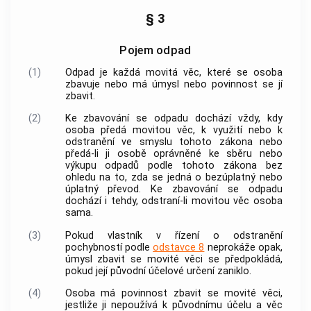
§ 3
Pojem odpad
(1)
Odpad je každá movitá věc, které se osoba
zbavuje nebo má úmysl nebo povinnost se jí
zbavit.
(2)
Ke zbavování se odpadu dochází vždy, kdy
osoba předá movitou věc, k využití nebo k
odstranění ve smyslu tohoto zákona nebo
předá-li ji osobě oprávněné ke sběru nebo
výkupu odpadů
podle tohoto zákona bez
ohledu na to, zda se jedná o bezúplatný nebo
úplatný převod. Ke zbavování se odpadu
dochází i tehdy, odstraní-li movitou věc osoba
sama.
(3)
Pokud vlastník v řízení o odstranění
pochybností podle
odstavce 8
neprokáže opak,
úmysl zbavit se movité věci se předpokládá,
pokud její původní účelové určení zaniklo.
(4)
Osoba má povinnost zbavit se movité věci,
jestliže ji nepoužívá k původnímu účelu a věc