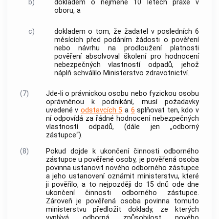
b)
dokladem o nejméně 10 letech praxe v
oboru, a
c)
dokladem o tom, že žadatel v posledních 6
měsících před podáním žádosti o pověření
nebo návrhu na prodloužení platnosti
pověření absolvoval školení pro hodnocení
nebezpečných vlastností odpadů, jehož
náplň schválilo Ministerstvo zdravotnictví.
(7)
Jde-li o právnickou osobu nebo
fyzickou osobu
oprávněnou k podnikání, musí požadavky
uvedené v
odstavcích 5
a
6
splňovat ten, kdo v
ní odpovídá za řádné hodnocení nebezpečných
vlastností odpadů, (dále jen „odborný
zástupce“).
(8)
Pokud dojde k ukončení činnosti odborného
zástupce u pověřené osoby, je pověřená osoba
povinna ustanovit nového odborného zástupce
a jeho ustanovení oznámit ministerstvu, které
ji pověřilo, a to nejpozději do 15 dnů ode dne
ukončení činnosti odborného zástupce.
Zároveň je pověřená osoba povinna tomuto
ministerstvu předložit doklady, ze kterých
vyplývá odborná způsobilost nového