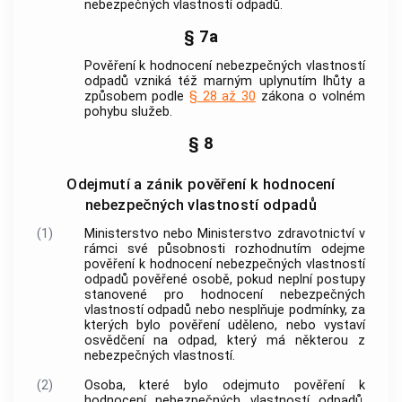
nebezpečných vlastností odpadů.
§ 7a
Pověření k hodnocení nebezpečných vlastností
odpadů vzniká též marným uplynutím lhůty a
způsobem podle
§ 28 až 30
zákona o volném
pohybu služeb.
§ 8
Odejmutí a zánik pověření k hodnocení
nebezpečných vlastností odpadů
(1)
Ministerstvo nebo Ministerstvo zdravotnictví v
rámci své působnosti rozhodnutím odejme
pověření k hodnocení nebezpečných vlastností
odpadů pověřené osobě, pokud neplní postupy
stanovené pro hodnocení nebezpečných
vlastností odpadů nebo nesplňuje podmínky, za
kterých bylo pověření uděleno, nebo vystaví
osvědčení na odpad, který má některou z
nebezpečných vlastností.
(2)
Osoba, které bylo odejmuto pověření k
hodnocení nebezpečných vlastností odpadů,