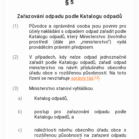
§ 5
Zařazování odpadu podle Katalogu odpadů
(1)
Původce a oprávněná osoba jsou povinni pro
účely nakládání s odpadem odpad zařadit podle
Katalogu odpadů, který Ministerstvo životního
prostředí (dále jen „ministerstvo“) vydá
prováděcím právním předpisem.
(2)
V případech, kdy nelze odpad jednoznačně
zařadit podle Katalogu odpadů, zařadí odpad
ministerstvo na návrh příslušného obecního
úřadu
obce
s rozšířenou působností. Na toto
13
řízení se nevztahuje
správní řád
.
)
(3)
Ministerstvo stanoví vyhláškou
a)
Katalog odpadů,
b)
postup pro zařazování odpadu podle
Katalogu odpadů, a
c)
náležitosti návrhu obecního úřadu
obce
s
rozšířenou působností na zařazení odpadu