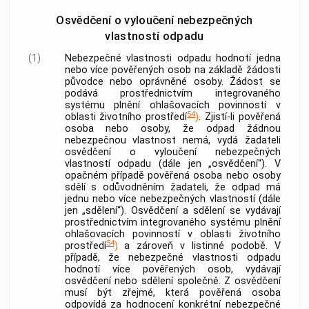
Osvědčení o vyloučení nebezpečných
vlastností odpadu
(1)
Nebezpečné vlastnosti odpadu hodnotí jedna
nebo více pověřených osob na základě žádosti
původce nebo
oprávněné osoby
. Žádost se
podává prostřednictvím integrovaného
systému plnění ohlašovacích povinností v
54
oblasti životního prostředí
)
. Zjistí-li pověřená
osoba nebo osoby, že odpad žádnou
nebezpečnou vlastnost nemá, vydá žadateli
osvědčení o vyloučení nebezpečných
vlastností odpadu (dále jen „osvědčení“). V
opačném případě pověřená osoba nebo osoby
sdělí s odůvodněním žadateli, že odpad má
jednu nebo více nebezpečných vlastností (dále
jen „sdělení“). Osvědčení a sdělení se vydávají
prostřednictvím integrovaného systému plnění
ohlašovacích povinností v oblasti životního
54
prostředí
)
a zároveň v listinné podobě. V
případě, že nebezpečné vlastnosti odpadu
hodnotí více pověřených osob, vydávají
osvědčení nebo sdělení společně. Z osvědčení
musí být zřejmé, která pověřená osoba
odpovídá za hodnocení konkrétní nebezpečné