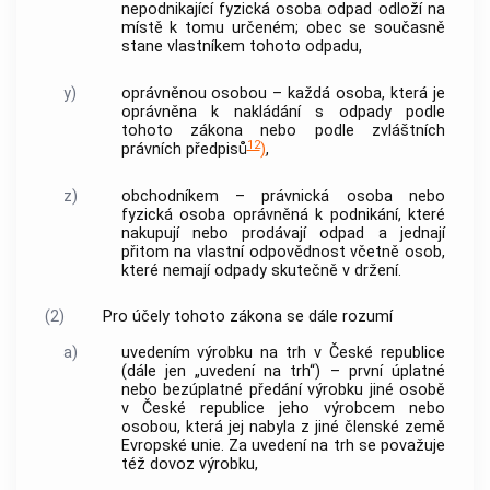
nepodnikající
fyzická osoba
odpad odloží na
místě k tomu určeném;
obec
se současně
stane vlastníkem tohoto odpadu,
y)
oprávněnou osobou
– každá osoba, která je
oprávněna k
nakládání s odpady
podle
tohoto zákona nebo podle zvláštních
12
právních předpisů
)
,
z)
obchodníkem
– právnická osoba nebo
fyzická osoba
oprávněná k podnikání, které
nakupují nebo prodávají odpad a jednají
přitom na vlastní odpovědnost včetně osob,
které nemají odpady skutečně v držení.
(2)
Pro účely tohoto zákona se dále rozumí
a)
uvedením výrobku na trh
v České republice
(dále jen „uvedení na trh“) – první úplatné
nebo bezúplatné předání výrobku jiné osobě
v České republice jeho
výrobcem
nebo
osobou, která jej nabyla z jiné členské země
Evropské unie. Za uvedení na trh se považuje
též
dovoz výrobku
,