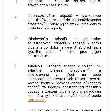
f)
zařízením
– technické
zařízení
, místo,
stavba nebo část stavby,
g)
shromažďováním odpadů
– krátkodobé
soustřeďování odpadů do shromažďovacích
prostředků v místě jejich vzniku před dalším
nakládáním s odpady
,
h)
skladováním odpadů
– přechodné
soustřeďování odpadů v
zařízení
k tomu
určeném po dobu nejvýše 3 let před jejich
využitím nebo 1 roku před jejich
odstraněním,
i)
skládkou
–
zařízení
zřízené v souladu se
21
zvláštním právním předpisem
)
a
provozované ve třech na sebe
bezprostředně navazujících fázích provozu,
včetně
zařízení
provozovaného
původcem
odpadů
za účelem odstraňování vlastních
odpadů a
zařízení
určeného pro
skladování
odpadů
s výjimkou
skladování odpadů
podle
písmene h)
,
j)
první fází provozu skládky
– provozování