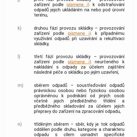
zařízení
podle
písmene i)
k odstraňování
odpadů jejich ukládáním na nebo pod úrovní
terénu,
k)
druhou fází provozu skládky
– provozování
zařízení
podle
písmene i)
k případnému
využívání odpadů při uzavírání a rekultivaci
skládky
,
l)
třetí fází provozu skládky
– provozování
zařízení
podle
písmene i)
neurčeného k
nakládání s odpady
za účelem zajištění
následné péče o
skládku
po jejím uzavření,
m)
sběrem odpadů
– soustřeďování odpadů
právnickou osobou nebo
fyzickou osobou
oprávněnou k podnikání od jiných osob
včetně jejich předběžného třídění a
předběžného skladování za účelem jejich
přepravy do
zařízení
na
zpracování odpadu
,
n)
tříděným sběrem
– sběr, kdy je tok odpadů
oddělen podle druhu, kategorie a charakteru
odpadu s cílem usnadnit specifické