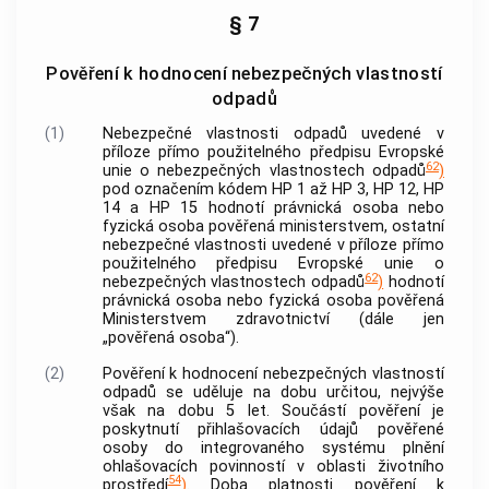
§ 7
Pověření k hodnocení nebezpečných vlastností
odpadů
(1)
Nebezpečné vlastnosti odpadů uvedené v
příloze přímo použitelného předpisu Evropské
62
unie o nebezpečných vlastnostech odpadů
)
pod označením kódem HP 1 až HP 3, HP 12, HP
14 a HP 15 hodnotí právnická osoba nebo
fyzická osoba
pověřená ministerstvem, ostatní
nebezpečné vlastnosti uvedené v příloze přímo
použitelného předpisu Evropské unie o
62
nebezpečných vlastnostech odpadů
)
hodnotí
právnická osoba nebo
fyzická osoba
pověřená
Ministerstvem zdravotnictví (dále jen
„pověřená osoba“).
(2)
Pověření k hodnocení nebezpečných vlastností
odpadů se uděluje na dobu určitou, nejvýše
však na dobu 5 let. Součástí pověření je
poskytnutí přihlašovacích údajů pověřené
osoby do integrovaného systému plnění
ohlašovacích povinností v oblasti životního
54
prostředí
)
. Doba platnosti pověření k