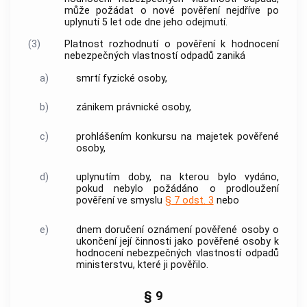
může požádat o nové pověření nejdříve po
uplynutí 5 let ode dne jeho odejmutí.
(3)
Platnost rozhodnutí o pověření k hodnocení
nebezpečných vlastností odpadů zaniká
a)
smrtí
fyzické osoby
,
b)
zánikem právnické osoby,
c)
prohlášením konkursu na majetek pověřené
osoby,
d)
uplynutím doby, na kterou bylo vydáno,
pokud nebylo požádáno o prodloužení
pověření ve smyslu
§ 7 odst. 3
nebo
e)
dnem doručení oznámení pověřené osoby o
ukončení její činnosti jako pověřené osoby k
hodnocení nebezpečných vlastností odpadů
ministerstvu, které ji pověřilo.
§ 9