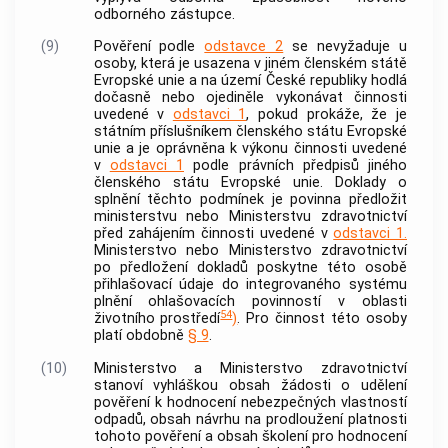
odborného zástupce.
(9)
Pověření podle
odstavce 2
se nevyžaduje u
osoby, která je usazena v jiném členském státě
Evropské unie a na území České republiky hodlá
dočasně nebo ojediněle vykonávat činnosti
uvedené v
odstavci 1
, pokud prokáže, že je
státním příslušníkem členského státu Evropské
unie a je oprávněna k výkonu činnosti uvedené
v
odstavci 1
podle právních předpisů jiného
členského státu Evropské unie. Doklady o
splnění těchto podmínek je povinna předložit
ministerstvu nebo Ministerstvu zdravotnictví
před zahájením činnosti uvedené v
odstavci 1.
Ministerstvo nebo Ministerstvo zdravotnictví
po předložení dokladů poskytne této osobě
přihlašovací údaje do integrovaného systému
plnění ohlašovacích povinností v oblasti
54
životního prostředí
)
. Pro činnost této osoby
platí obdobně
§ 9
.
(10)
Ministerstvo a Ministerstvo zdravotnictví
stanoví vyhláškou obsah žádosti o udělení
pověření k hodnocení nebezpečných vlastností
odpadů, obsah návrhu na prodloužení platnosti
tohoto pověření a obsah školení pro hodnocení