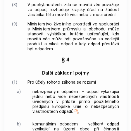
(8)
V pochybnostech, zda se movitá věc považuje
za odpad, rozhoduje krajský úřad na žádost
vlastníka této movité věci nebo z moci úřední.
(9)
Ministerstvo životního prostředí ve spolupráci
s Ministerstvem průmyslu a obchodu může
stanovit vyhláškou kritéria upřesňující, kdy
movitá věc může být považována za vedlejší
produkt a nikoli odpad a kdy odpad přestává
být odpadem.
§ 4
Další základní pojmy
(1)
Pro účely tohoto zákona se rozumí
a)
nebezpečným odpadem
– odpad vykazující
jednu nebo více nebezpečných vlastností
uvedených v příloze přímo použitelného
předpisu Evropské unie o nebezpečných
62
vlastnostech odpadů
)
,
b)
komunálním odpadem
– veškerý odpad
vznikající na území
obce
při činnosti