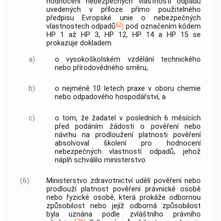
hodnocení nebezpečných vlastností odpadů
uvedených v příloze přímo použitelného
předpisu Evropské unie o nebezpečných
62
vlastnostech odpadů
)
pod označením kódem
HP 1 až HP 3, HP 12, HP 14 a HP 15 se
prokazuje dokladem
a)
o vysokoškolském vzdělání technického
nebo přírodovědného směru,
b)
o nejméně 10 letech praxe v oboru chemie
nebo
odpadového hospodářství
, a
c)
o tom, že žadatel v posledních 6 měsících
před podáním žádosti o pověření nebo
návrhu na prodloužení platnosti pověření
absolvoval školení pro hodnocení
nebezpečných vlastností odpadů, jehož
náplň schválilo ministerstvo.
(6)
Ministerstvo zdravotnictví udělí pověření nebo
prodlouží platnost pověření právnické osobě
nebo
fyzické osobě
, která prokáže odbornou
způsobilost nebo jejíž odborná způsobilost
byla uznána podle zvláštního právního
13a