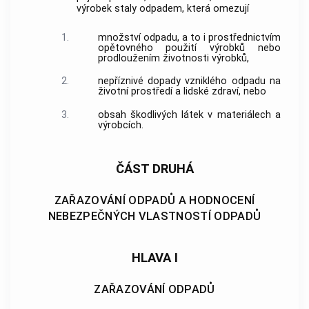
výrobek staly odpadem, která omezují
1.
množství odpadu, a to i prostřednictvím
opětovného použití
výrobků nebo
prodloužením životnosti výrobků,
2.
nepříznivé dopady vzniklého odpadu na
životní prostředí a lidské zdraví, nebo
3.
obsah škodlivých látek v materiálech a
výrobcích.
ČÁST DRUHÁ
ZAŘAZOVÁNÍ ODPADŮ A HODNOCENÍ
NEBEZPEČNÝCH VLASTNOSTÍ ODPADŮ
HLAVA I
ZAŘAZOVÁNÍ ODPADŮ