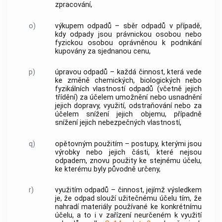
zpracování
,
o)
výkupem odpadů
–
sběr odpadů
v případě,
kdy odpady jsou právnickou osobou nebo
fyzickou osobou
oprávněnou k podnikání
kupovány za sjednanou cenu,
p)
úpravou odpadů
– každá činnost, která vede
ke změně chemických, biologických nebo
fyzikálních vlastností odpadů (včetně jejich
třídění) za účelem umožnění nebo usnadnění
jejich dopravy, využití, odstraňování nebo za
účelem snížení jejich objemu, případně
snížení jejich nebezpečných vlastností,
q)
opětovným použitím
– postupy, kterými jsou
výrobky nebo jejich části, které nejsou
odpadem, znovu použity ke stejnému účelu,
ke kterému byly původně určeny,
r)
využitím odpadů
– činnost, jejímž výsledkem
je, že odpad slouží užitečnému účelu tím, že
nahradí materiály používané ke konkrétnímu
účelu, a to i v
zařízení
neurčeném k
využití