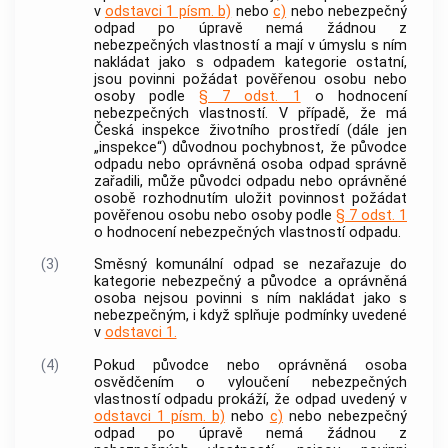
v
odstavci 1 písm. b)
nebo
c)
nebo
nebezpečný
odpad
po úpravě nemá žádnou z
nebezpečných vlastností a mají v úmyslu s ním
nakládat jako s odpadem kategorie ostatní,
jsou povinni požádat pověřenou osobu nebo
osoby podle
§ 7 odst. 1
o hodnocení
nebezpečných vlastností. V případě, že má
Česká inspekce životního prostředí (dále jen
„inspekce“) důvodnou pochybnost, že
původce
odpadu
nebo
oprávněná osoba
odpad správně
zařadili, může
původci odpadu
nebo
oprávněné
osobě
rozhodnutím uložit povinnost požádat
pověřenou osobu nebo osoby podle
§ 7 odst. 1
o hodnocení nebezpečných vlastností odpadu.
(3)
Směsný
komunální odpad
se nezařazuje do
kategorie nebezpečný a původce a
oprávněná
osoba
nejsou povinni s ním nakládat jako s
nebezpečným, i když splňuje podmínky uvedené
v
odstavci 1.
(4)
Pokud původce nebo
oprávněná osoba
osvědčením o vyloučení nebezpečných
vlastností odpadu prokáží, že odpad uvedený v
odstavci 1 písm. b)
nebo
c)
nebo
nebezpečný
odpad
po úpravě nemá žádnou z