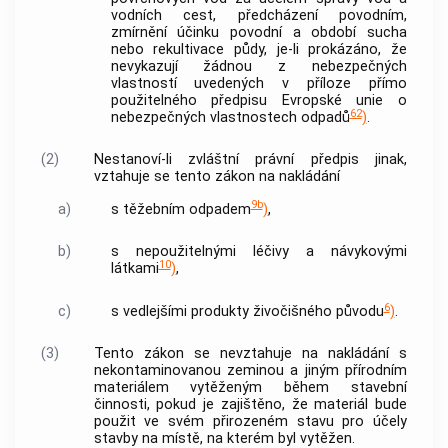
vodních cest, předcházení povodním,
zmírnění účinku povodní a období sucha
nebo rekultivace půdy, je-li prokázáno, že
nevykazují žádnou z nebezpečných
vlastností uvedených v příloze přímo
použitelného předpisu Evropské unie o
62
nebezpečných vlastnostech odpadů
)
.
(2)
Nestanoví-li zvláštní právní předpis jinak,
vztahuje se tento zákon na nakládání
9b
a)
s těžebním odpadem
)
,
b)
s nepoužitelnými léčivy a návykovými
10
látkami
)
,
6
c)
s vedlejšími produkty živočišného původu
)
.
(3)
Tento zákon se nevztahuje na nakládání s
nekontaminovanou zeminou a jiným přírodním
materiálem vytěženým během stavební
činnosti, pokud je zajištěno, že materiál bude
použit ve svém přirozeném stavu pro účely
stavby na místě, na kterém byl vytěžen.