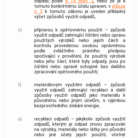
odpadů
podle
§ 14 odst. 2
, nebo že je k
tomuto konkrétnímu účelu upraven; v
příloze
č. 3
k tomuto zákonu je uveden příkladný
výčet způsobů
využití odpadů
,
s)
přípravou k opětovnému použití
– způsob
využití odpadů
zahrnující čištění nebo opravu
použitých výrobků nebo jejich částí a
kontrolu provedenou osobou oprávněnou
podle zvláštního právního předpisu
spočívající v prověření, že použitý výrobek
nebo jeho část, které byly odpady, jsou po
čištění nebo opravě schopné bez dalšího
zpracování
opětovného použití
,
t)
materiálovým využitím odpadů
– způsob
využití odpadů
zahrnující recyklaci a další
způsoby
využití odpadů
jako materiálu k
původnímu nebo jiným účelům, s výjimkou
bezprostředního získání energie,
u)
recyklací odpadů
– jakýkoliv způsob
využití
odpadů
, kterým je odpad znovu zpracován
na výrobky, materiály nebo látky pro původní
nebo jiné účely jejich použití, včetně