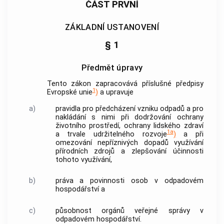
ČÁST PRVNÍ
ZÁKLADNÍ USTANOVENÍ
§ 1
Předmět úpravy
Tento zákon zapracovává příslušné předpisy
1
Evropské unie
)
a upravuje
a)
pravidla pro předcházení vzniku odpadů a pro
nakládání s nimi při dodržování ochrany
životního prostředí, ochrany lidského zdraví
1a
a trvale udržitelného rozvoje
)
a při
omezování nepříznivých dopadů využívání
přírodních zdrojů a zlepšování účinnosti
tohoto využívání,
b)
práva a povinnosti osob v
odpadovém
hospodářství
a
c)
působnost orgánů veřejné správy v
odpadovém hospodářství
.