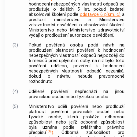
hodnocení nebezpečných vlastností odpadů se
prodlužuje o dalších 5 let, pokud žadatel
absolvoval školení podle
odstavce 6 písm. c)
a
předložil ministerstvu a Ministerstvu
zdravotnictví osvědčení o absolvování školení.
Ministerstvo nebo Ministerstvo zdravotnictví
vydají o prodloužení autorizace osvědčení.
(3)
Pokud pověřená osoba podá návrh na
prodloužení platnosti pověření k hodnocení
nebezpečných vlastností odpadů nejpozději do
6 měsíců před uplynutím doby, na niž bylo toto
pověření uděleno, pověření k hodnocení
nebezpečných vlastností odpadů nezaniká,
dokud o návrhu nebude pravomocně
rozhodnuto.
(4)
Udělené pověření nepřechází na jinou
právnickou osobu nebo
fyzickou osobu
.
(5)
Ministerstvo udělí pověření nebo prodlouží
platnost pověření právnické osobě nebo
fyzické osobě
, která prokáže odbornou
způsobilost nebo jejíž odborná způsobilost
byla uznána podle zvláštního právního
13a
předpisu
)
. Odborná způsobilost pro