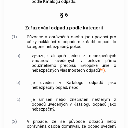
podle Katalogu odpadů.
§ 6
Zařazování odpadu podle kategorií
(1)
Původce a
oprávněná osoba
jsou povinni pro
účely
nakládání s odpadem
zařadit odpad do
kategorie nebezpečný, pokud
a)
vykazuje alespoň jednu z nebezpečných
vlastností uvedených v příloze přímo
použitelného předpisu Evropské unie o
62
nebezpečných vlastnostech odpadů
)
,
b)
je uveden v Katalogu odpadů jako
nebezpečný odpad
, nebo
c)
je smíšen nebo znečištěn některým z
odpadů uvedených v Katalogu odpadů jako
nebezpečný.
(2)
V případě, že se
původce odpadů
nebo
oprávněná osoba
domnívají, že odpad uvedený