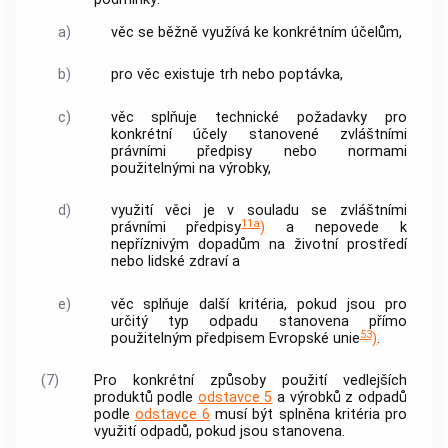
a)
věc se běžně využívá ke konkrétním účelům,
b)
pro věc existuje trh nebo poptávka,
c)
věc splňuje technické požadavky pro
konkrétní účely stanovené zvláštními
právními předpisy nebo normami
použitelnými na výrobky,
d)
využití věci je v souladu se zvláštními
11a
právními předpisy
)
a nepovede k
nepříznivým dopadům na životní prostředí
nebo lidské zdraví a
e)
věc splňuje další kritéria, pokud jsou pro
určitý typ odpadu stanovena přímo
53
použitelným předpisem Evropské unie
)
.
(7)
Pro konkrétní způsoby použití vedlejších
produktů podle
odstavce 5
a výrobků z odpadů
podle
odstavce 6
musí být splněna kritéria pro
využití odpadů
, pokud jsou stanovena.