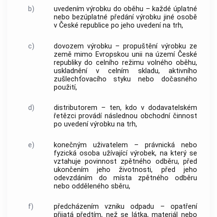
b)
uvedením výrobku do oběhu
– každé úplatné
nebo bezúplatné předání výrobku jiné osobě
v České republice po jeho uvedení na trh,
c)
dovozem výrobku
– propuštění výrobku ze
země mimo Evropskou unii na území České
republiky do celního režimu volného oběhu,
uskladnění v celním skladu, aktivního
zušlechťovacího styku nebo dočasného
použití,
d)
distributorem
– ten, kdo v dodavatelském
řetězci provádí následnou obchodní činnost
po
uvedení výrobku na trh
,
e)
konečným uživatelem
– právnická nebo
fyzická osoba
užívající výrobek, na který se
vztahuje povinnost zpětného odběru, před
ukončením jeho životnosti, před jeho
odevzdáním do místa zpětného odběru
nebo odděleného sběru,
f)
předcházením vzniku odpadu
– opatření
přijatá předtím, než se látka, materiál nebo