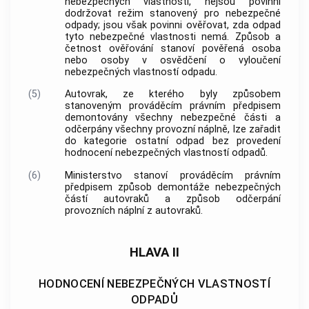
nebezpečných vlastností, nejsou povinni
dodržovat režim stanovený pro
nebezpečné
odpady
; jsou však povinni ověřovat, zda odpad
tyto nebezpečné vlastnosti nemá. Způsob a
četnost ověřování stanoví pověřená osoba
nebo osoby v osvědčení o vyloučení
nebezpečných vlastností odpadu.
(5)
Autovrak
, ze kterého byly způsobem
stanoveným prováděcím právním předpisem
demontovány všechny nebezpečné části a
odčerpány všechny provozní náplně, lze zařadit
do kategorie ostatní odpad bez provedení
hodnocení nebezpečných vlastností odpadů.
(6)
Ministerstvo stanoví prováděcím právním
předpisem způsob demontáže nebezpečných
částí
autovraků
a způsob odčerpání
provozních náplní z
autovraků
.
HLAVA II
HODNOCENÍ NEBEZPEČNÝCH VLASTNOSTÍ
ODPADŮ