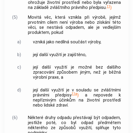
ohrožuje životní prostředí nebo byla vyřazena
11
na základě zvláštního právního předpisu.
)
(5)
Movitá věc, která vznikla při výrobě, jejímž
prvotním cílem není výroba nebo získání této
věci, se nestává odpadem, ale je vedlejším
produktem, pokud
a)
vzniká jako nedílná součást výroby,
b)
její další využití je zajištěno,
c)
její další využití je možné bez dalšího
zpracování
způsobem jiným, než je běžná
výrobní praxe, a
d)
její další využití je v souladu se zvláštními
11a
právními předpisy
)
a nepovede k
nepříznivým účinkům na životní prostředí
nebo lidské zdraví.
(6)
Některé druhy odpadu přestávají být odpadem,
jestliže poté, co byl odpad předmětem
některého ze způsobů využití, splňuje tyto
podmínky: