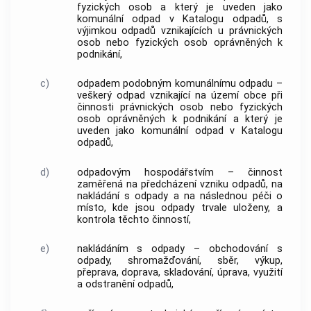
fyzických osob
a který je uveden jako
komunální odpad
v Katalogu odpadů, s
výjimkou odpadů vznikajících u právnických
osob nebo
fyzických osob
oprávněných k
podnikání,
c)
odpadem podobným komunálnímu odpadu
–
veškerý odpad vznikající na území
obce
při
činnosti právnických osob nebo
fyzických
osob
oprávněných k podnikání a který je
uveden jako
komunální odpad
v Katalogu
odpadů,
d)
odpadovým hospodářstvím
– činnost
zaměřená na předcházení vzniku odpadů, na
nakládání s odpady
a na následnou péči o
místo, kde jsou odpady trvale uloženy, a
kontrola těchto činností,
e)
nakládáním s odpady
– obchodování s
odpady, shromažďování, sběr, výkup,
přeprava, doprava, skladování, úprava, využití
a
odstranění odpadů
,