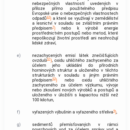
nebezpečných vlastností uvedených v
příloze přímo použitelného předpisu
Evropské unie o nebezpečných vlastnostech
62
odpadů
)
a které se využívají v zemědělství
a lesnictví v souladu se zvláštním právním
7
předpisem
)
nebo k výrobě energie
prostřednictvím postupů nebo metod, které
nepoškozují životní prostředí ani neohrožují
lidské zdraví,
e)
nezachycených emisí látek znečišťujících
51
ovzduší
)
, oxidu uhličitého zachyceného za
účelem jeho ukládání do přírodních
horninových struktur a uloženého v těchto
strukturách v souladu s jiným právním
52
předpisem
)
nebo oxidu uhličitého
zachyceného za účelem výzkumu, vývoje
nebo zkoušení nových výrobků a postupů a
uloženého v úložišti s kapacitou nižší než
100 kilotun,
9
f)
vyřazených výbušnin a vyřazeného střeliva
)
,
g)
sedimentů přemísťovaných v rámci
povrchových vod za účelem správy vod a