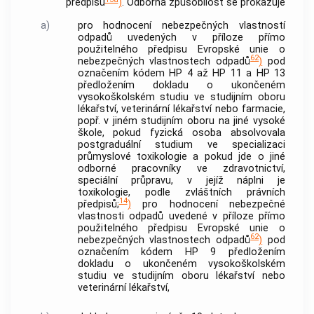
předpisu
)
. Odborná způsobilost se prokazuje
a)
pro hodnocení nebezpečných vlastností
odpadů uvedených v příloze přímo
použitelného předpisu Evropské unie o
62
nebezpečných vlastnostech odpadů
)
pod
označením kódem HP 4 až HP 11 a HP 13
předložením dokladu o ukončeném
vysokoškolském studiu ve studijním oboru
lékařství, veterinární lékařství nebo farmacie,
popř. v jiném studijním oboru na jiné vysoké
škole, pokud
fyzická osoba
absolvovala
postgraduální studium ve specializaci
průmyslové toxikologie a pokud jde o jiné
odborné pracovníky ve zdravotnictví,
speciální průpravu, v jejíž náplni je
toxikologie, podle zvláštních právních
14
předpisů;
)
pro hodnocení nebezpečné
vlastnosti odpadů uvedené v příloze přímo
použitelného předpisu Evropské unie o
62
nebezpečných vlastnostech odpadů
)
pod
označením kódem HP 9 předložením
dokladu o ukončeném vysokoškolském
studiu ve studijním oboru lékařství nebo
veterinární lékařství,