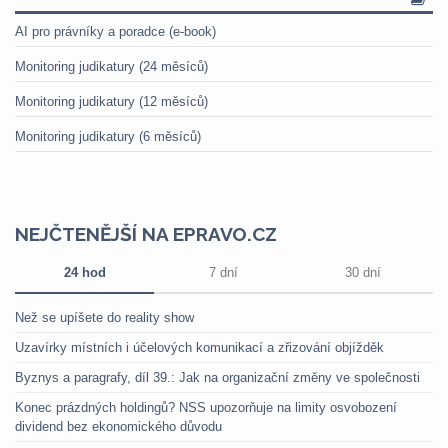
AI pro právníky a poradce (e-book)
Monitoring judikatury (24 měsíců)
Monitoring judikatury (12 měsíců)
Monitoring judikatury (6 měsíců)
NEJČTENĚJŠÍ NA EPRAVO.CZ
24 hod
7 dní
30 dní
Než se upíšete do reality show
Uzavírky místních i účelových komunikací a zřizování objížděk
Byznys a paragrafy, díl 39.: Jak na organizační změny ve společnosti
Konec prázdných holdingů? NSS upozorňuje na limity osvobození
dividend bez ekonomického důvodu