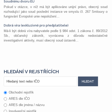
Soudnímu dvoru EU
Pokud v otázce, v níž má být aplikováno unijní právo, obecný soud
rozhodující jako soud poslední instance ve smyslu čl. 267 Smlouvy o
fungování Evropské unie nepoložení...
Dobrá víra (exkluzivně pro předplatitele)
Má-li být dobrá víra nabyvatele podle § 984 odst. 1 zákona č. 89/2012
Sb., občanský zákoník, vyvrácena z důvodu nedostatečné
investigativní aktivity, musí obecný soud ústavně...
HLEDÁNÍ V REJSTŘÍCÍCH
Obchodní rejstřík
ARES dle IČO
ARES dle jména / názvu
Insolvenční rejstřík