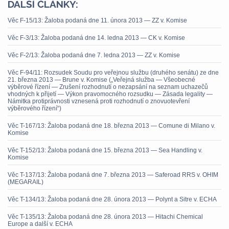
DALŠÍ ČLÁNKY:
Věc F-15/13: Žaloba podaná dne 11. února 2013 — ZZ v. Komise
Věc F-3/13: Žaloba podaná dne 14. ledna 2013 — CK v. Komise
Věc F-2/13: Žaloba podaná dne 7. ledna 2013 — ZZ v. Komise
Věc F-94/11: Rozsudek Soudu pro veřejnou službu (druhého senátu) ze dne
21. března 2013 — Brune v. Komise („Veřejná služba — Všeobecné
výběrové řízení — Zrušení rozhodnutí o nezapsání na seznam uchazečů
vhodných k přijetí — Výkon pravomocného rozsudku — Zásada legality —
Námitka protiprávnosti vznesená proti rozhodnutí o znovuotevření
výběrového řízení“)
Věc T-167/13: Žaloba podaná dne 18. března 2013 — Comune di Milano v.
Komise
Věc T-152/13: Žaloba podaná dne 15. března 2013 — Sea Handling v.
Komise
Věc T-137/13: Žaloba podaná dne 7. března 2013 — Saferoad RRS v. OHIM
(MEGARAIL)
Věc T-134/13: Žaloba podaná dne 28. února 2013 — Polynt a Sitre v. ECHA
Věc T-135/13: Žaloba podaná dne 28. února 2013 — Hitachi Chemical
Europe a další v. ECHA