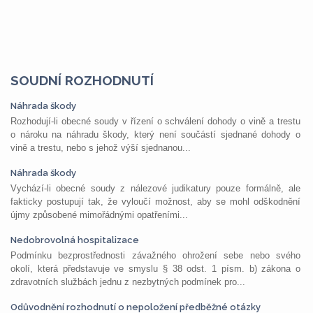
SOUDNÍ ROZHODNUTÍ
Náhrada škody
Rozhodují-li obecné soudy v řízení o schválení dohody o vině a trestu
o nároku na náhradu škody, který není součástí sjednané dohody o
vině a trestu, nebo s jehož výší sjednanou...
Náhrada škody
Vychází-li obecné soudy z nálezové judikatury pouze formálně, ale
fakticky postupují tak, že vyloučí možnost, aby se mohl odškodnění
újmy způsobené mimořádnými opatřeními...
Nedobrovolná hospitalizace
Podmínku bezprostřednosti závažného ohrožení sebe nebo svého
okolí, která představuje ve smyslu § 38 odst. 1 písm. b) zákona o
zdravotních službách jednu z nezbytných podmínek pro...
Odůvodnění rozhodnutí o nepoložení předběžné otázky