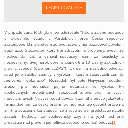
REGISTROVAT ZDE
V případě pana P. B. (dále jen „stěžovatel“) šlo o žalobu podanou
u Okresního soudu v Pardubicích proti České republice
zastoupené Ministerstvem zdravotnictví, v níž požadoval povolení
eutanazie. Stěžovatel, který trpí zdravotními problémy, uvedl, že
nechce dál žít, a označil současný režim za fašistický a
nesnesitelný. Svůj nárok opřel o článek 6 a 10 Listiny základních
práv a svobod (dále jen „LZPS“). Okresní a následně odvolací
soud jeho žalobu zamítly s výrokem, kterým stěžovateli zamítly
„umožnění eutanazie“.
Rozsudek byl poté Nejvyšším soudem
zrušen pro neurčitost pojmu eutanazie ve výroku. Při
opakovaných projednáních stěžovatel znovu trval na svých
nárocích, avšak Nejvyšší soud dovolání zamítl s odůvo
jakákoliv
forma
dněním, že český právní řád neumožňuje dovodit právo na
smrt, a současně konstatoval, že život a zdraví představují natolik
zásadní hodnoty, že společenský zájem na jejich ochraně
převažuje nad právem jednotlivce svobodně se rozhodovat.
[1]