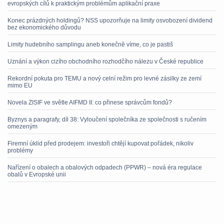
evropských cílů k praktickým problémům aplikační praxe
Konec prázdných holdingů? NSS upozorňuje na limity osvobození dividend
bez ekonomického důvodu
Limity hudebního samplingu aneb konečně víme, co je pastiš
Uznání a výkon cizího obchodního rozhodčího nálezu v České republice
Rekordní pokuta pro TEMU a nový celní režim pro levné zásilky ze zemí
mimo EU
Novela ZISIF ve světle AIFMD II: co přinese správcům fondů?
Byznys a paragrafy, díl 38: Vyloučení společníka ze společnosti s ručením
omezeným
Firemní úklid před prodejem: investoři chtějí kupovat pořádek, nikoliv
problémy
Nařízení o obalech a obalových odpadech (PPWR) – nová éra regulace
obalů v Evropské unii