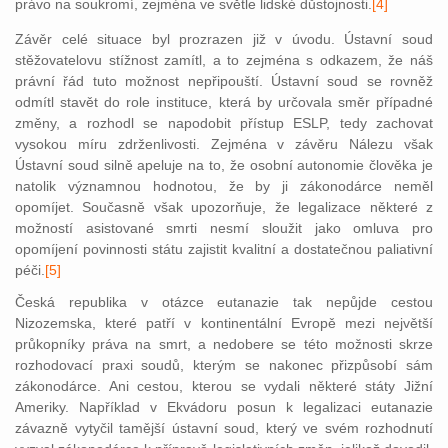
právo na soukromí, zejména ve světle lidské důstojnosti.
[4]
Závěr celé situace byl prozrazen již v úvodu. Ústavní soud
stěžovatelovu stížnost zamítl, a to zejména s odkazem, že náš
právní řád tuto možnost nepřipouští. Ústavní soud se rovněž
odmítl stavět do role instituce, která by určovala směr případné
změny, a rozhodl se napodobit přístup ESLP, tedy zachovat
vysokou míru zdrženlivosti. Zejména v závěru Nálezu však
Ústavní soud silně apeluje na to, že osobní autonomie člověka je
natolik významnou hodnotou, že by ji zákonodárce neměl
opomíjet. Současně však upozorňuje, že legalizace některé z
možností asistované smrti nesmí sloužit jako omluva pro
opomíjení povinnosti státu zajistit kvalitní a dostatečnou p
aliativní
péči.
[5]
Česká republika v otázce eutanazie tak nepůjde cestou
Nizozemska, které patří v kontinentální Evropě mezi největší
průkopníky práva na smrt, a nedobere se této možnosti skrze
rozhodovací praxi soudů, kterým se nakonec přizpůsobí sám
zákonodárce. Ani cestou, kterou se vydali některé státy Jižní
Ameriky. Například v Ekvádoru posun k legalizaci eutanazie
závazně vytyčil tamější ústavní soud, který ve svém rozhodnutí