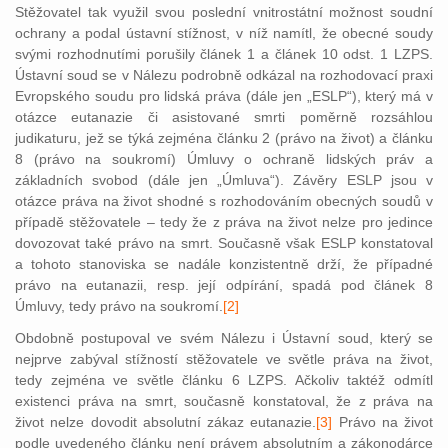
Stěžovatel tak využil svou poslední vnitrostátní možnost soudní
ochrany a podal ústavní stížnost, v níž namítl, že obecné soudy
svými rozhodnutími porušily článek 1 a článek 10 odst. 1 LZPS.
Ústavní soud se v Nálezu podrobně odkázal na rozhodovací praxi
Evropského soudu pro lidská práva (dále jen „ESLP“), který má v
otázce eutanazie či asistované smrti poměrně rozsáhlou
judikaturu, jež se týká zejména článku 2 (právo na život) a článku
8 (právo na soukromí) Úmluvy o ochraně lidských práv a
základních svobod (dále jen „Úmluva“). Závěry ESLP jsou v
otázce práva na život shodné s rozhodováním obecných soudů v
případě stěžovatele – tedy že z práva na život nelze pro jedince
dovozovat také právo na smrt. Současně však ESLP konstatoval
a tohoto stanoviska se nadále konzistentně drží, že případné
právo na eutanazii, resp. její odpírání, spadá pod článek 8
Úmluvy, tedy právo na s
oukromí.
[2]
Obdobně postupoval ve svém Nálezu i Ústavní soud, který se
nejprve zabýval stížností stěžovatele ve světle práva na život,
tedy zejména ve světle článku 6 LZPS. Ačkoliv taktéž odmítl
existenci práva na smrt, současně konstatoval, že z práva na
život nelze dovodit absolutní zákaz eutanazie.
[3]
Právo na život
podle uvedeného článku není právem absolutním a zákonodárce