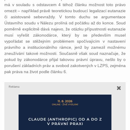
má v souladu s odstavcem 4 téhož článku možnost toto právo
omezit – například právě teoretickou budoucí legalizací eutanazie
či asistované sebevraždy. V tomto duchu se argumentace
Ústavního soudu v Nálezu prolíná od počátku až do konce. Soud
poměrně explicitně dává najevo, že otázku přípustnosti eutanazie
musí vyřešit zákonodárce, který by se především musel
vypořádat se stěžejním problémem spočívajícím v nastavení
právního a institucionálního rámce, jenž by zamezil možnému
zneužívání takové možnosti. Současně však soud naznačuje, že
pokud by zákonodárce přijal takovou právní úpravu, nešlo by o
porušení základních práv a svobod zakotvených v LZPS, zejména
pak práva na život podle článku 6.
Reklama