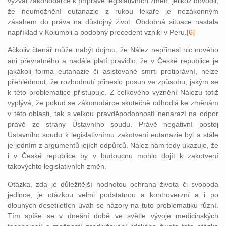
vyzval zákonodárce k přípravě legislativních změn, jelikož dovodil,
že neumožnění eutanazie z rukou lékaře je nezákonným
zásahem do práva na důstojný život. Obdobná situace nastala
například v Kolumbii a podobný precedent vznikl v Peru.
[6]
Ačkoliv čtenář může nabýt dojmu, že Nález nepřinesl nic nového
ani převratného a nadále platí pravidlo, že v České republice je
jakákoli forma eutanazie či asistované smrti protiprávní, nelze
přehlédnout, že rozhodnutí přineslo posun ve způsobu, jakým se
k této problematice přistupuje. Z celkového vyznění Nálezu totiž
vyplývá, že pokud se zákonodárce skutečně odhodlá ke změnám
v této oblasti, tak s velkou pravděpodobností nenarazí na odpor
právě ze strany Ústavního soudu. Právě negativní postoj
Ústavního soudu k legislativnímu zakotvení eutanazie byl a stále
je jedním z argumentů jejích odpůrců. Nález nám tedy ukazuje, že
i v České republice by v budoucnu mohlo dojít k zakotvení
takovýchto legislativních změn.
Otázka, zda je důležitější hodnotou ochrana života či svoboda
jedince, je otázkou velmi podstatnou a kontroverzní a i po
dlouhých desetiletích úvah se názory na tuto problematiku různí.
Tím spíše se v dnešní době ve světle vývoje medicinských