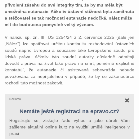
přivolení zásahu do své integrity tím, že by mu měla být
umožněna eutanazie. Ačkoliv ústavní stížnost byla zamítnuta
a stěžovatel se tak možnosti eutanazie nedočká, nález může
mít do budoucna pomyslně velký význam.
V nálezu sp. zn. III. ÚS 1254/24 z 2. července 2025 (dále jen
„Nález“) lze spatřovat určitou kontinuitu rozhodování ústavních
soudů napříč Evropou a současně také Evropského soudu pro
lidská práva. Ačkoliv tyto soudní autority důsledně odmítají
dovodit z práva na život také právo na smrt, poměrně explicitně
konstatují, že eutanazie či asistovaná sebevražda nebude
považována za nepřijatelnou v případě, že by se zákonodárce
rozhodl tuto možnost zakotvit.
Reklama
Nemáte ještě registraci na epravo.cz?
Registrujte se, získejte řadu výhod a jako dárek Vám
zašleme aktuální online kurz na využití umělé inteligence v
praxi.