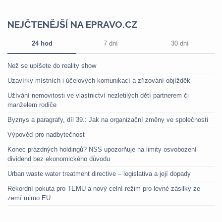
NEJČTENĚJŠÍ NA EPRAVO.CZ
24 hod
7 dní
30 dní
Než se upíšete do reality show
Uzavírky místních i účelových komunikací a zřizování objížděk
Užívání nemovitosti ve vlastnictví nezletilých dětí partnerem či
manželem rodiče
Byznys a paragrafy, díl 39.: Jak na organizační změny ve společnosti
Výpověď pro nadbytečnost
Konec prázdných holdingů? NSS upozorňuje na limity osvobození
dividend bez ekonomického důvodu
Urban waste water treatment directive – legislativa a její dopady
Rekordní pokuta pro TEMU a nový celní režim pro levné zásilky ze
zemí mimo EU