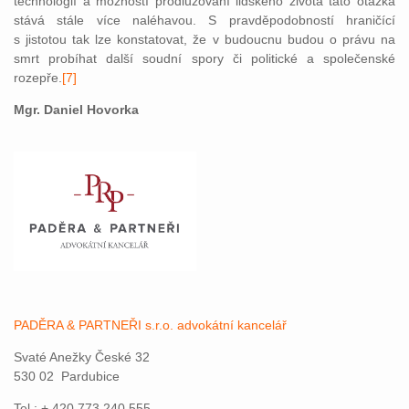
technologií a možností prodlužování lidského života tato otázka
stává stále více naléhavou. S pravděpodobností hraničící
s jistotou tak lze konstatovat, že v budoucnu budou o právu na
smrt probíhat další soudní spory či politické a společenské
rozepře.
[7]
Mgr. Daniel Hovorka
PADĚRA & PARTNEŘI s.r.o. advokátní kancelář
Svaté Anežky České 32
530 02 Pardubice
Tel.: + 420 773 240 555