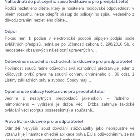
Nahlédnutí do policejního spisu (exkluzivně pro předplatitele)
Rodiči nezletilého dítěte, který je nositelem rodičovské odpovědnosti v
plném rozsahu, nelze odepřít přístup do policejního spisu, vedeného z
důvodu zranění nezletilého dítěte,...
Odpor
Pokud není k podání v elektronické podobě připojen podpis podle
zvláštních předpisů, jedná se po účinnosti zákona č. 298/2016 Sb. o
nedostatek obsahových náležitostí upravených v...
Odůvodnění soudního rozhodnutí (exkluzivně pro předplatitele)
Povinnost soudů řádně odůvodnit svá rozhodnutí představuje jeden z
klíčových prvků práva na soudní ochranu chráněného čl. 36 odst. 1
Listiny základních práv a svobod. Soudy mají...
Opomenuté důkazy (exkluzivně pro předplatitele)
Jedním z nezbytných předpokladů jakéhokoliv – řádného i
mimořádného – vydržení je držba věci. Držba zahrnuje faktické
ovládání věci (corpus possessionis) a současně...
Právo EU (exkluzivně pro předplatitele)
Odmítl-li Nejvyšší soud dovolání stěžovatelky jako nepřípustné ve
vztahu k její námitce ohledně aplikace práva EU s odůvodněním, že na