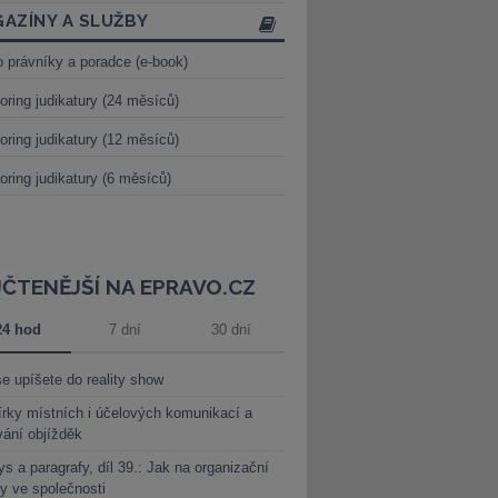
AZÍNY A SLUŽBY
o právníky a poradce (e-book)
oring judikatury (24 měsíců)
oring judikatury (12 měsíců)
oring judikatury (6 měsíců)
JČTENĚJŠÍ NA EPRAVO.CZ
24 hod
7 dní
30 dní
e upíšete do reality show
rky místních i účelových komunikací a
vání objížděk
s a paragrafy, díl 39.: Jak na organizační
y ve společnosti