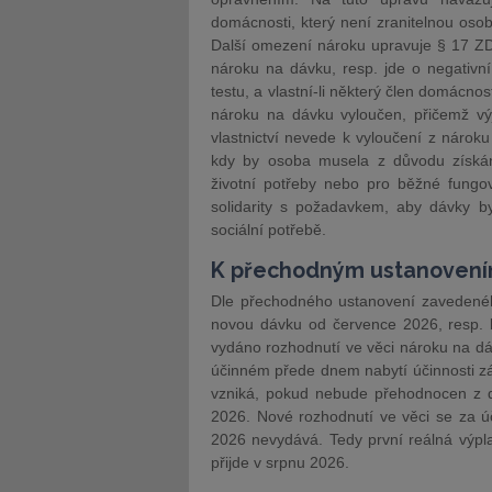
domácnosti, který není zranitelnou osob
Další omezení nároku upravuje § 17 ZD
nároku na dávku, resp. jde o negativn
testu, a vlastní-li některý člen domácno
nároku na dávku vyloučen, přičemž výj
vlastnictví nevede k vyloučení z nárok
kdy by osoba musela z důvodu získání
životní potřeby nebo pro běžné fungov
solidarity s požadavkem, aby dávky by
sociální potřebě.
K přechodným ustanoven
Dle přechodného ustanovení zaveden
novou dávku od července 2026, resp. b
vydáno rozhodnutí ve věci nároku na dáv
účinném přede dnem nabytí účinnosti z
vzniká, pokud nebude přehodnocen z 
2026. Nové rozhodnutí ve věci se za 
2026 nevydává. Tedy první reálná výp
přijde v srpnu 2026.