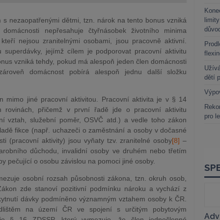
Kone
s nezaopatřenými dětmi, tzn. nárok na tento bonus vzniká
limit
důvo
 domácnosti nepřesahuje čtyřnásobek životního minima
teří nejsou zranitelnými osobami, jsou pracovně aktivní.
Prodl
 superdávky, jejímž cílem je podporovat pracovní aktivitu
flexi
onus vzniká tehdy, pokud má alespoň jeden člen domácnosti
Užívá
zároveň domácnost pobírá alespoň jednu další složku
dětí 
Výpo
mimo jiné pracovní aktivitou. Pracovní aktivita je v § 14
Rekor
ovinách, přičemž v první řadě jde o pracovní aktivitu
pro l
vní vztah, služební poměr, OSVČ atd.) a vedle toho zákon
kladě fikce (např. uchazeči o zaměstnání a osoby v dočasné
i (pracovní aktivity) jsou vyňaty tzv. zranitelné osoby
[8]
–
starobního důchodu, invalidní osoby ve druhém nebo třetím
oby pečující o osobu závislou na pomoci jiné osoby.
ezuje osobní rozsah působnosti zákona, tzn. okruh osob,
Zákon zde stanoví pozitivní podmínku nároku a vychází z
 poskytnutí dávky podmíněno významným vztahem osoby k ČR.
ydlištěm na území ČR ve spojení s určitým pobytovým
je § 16 ZDSSP, který vymezuje, že člen jednočlenné