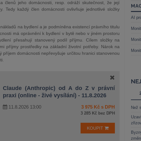
a členů jeho domácnosti, resp. odráží skutečnost, že její
MAG
y. Tedy každý člen domácnosti ovlivňuje jednotlivé složky
AI pr
kladů na bydlení a je podmíněna existencí právního titulu
Monit
cnosti má oprávnění k bydlení v bytě nebo v jiném prostoru
Monit
dlení přesahují stanovený podíl příjmu.
Cílem složky na
ými příjmy prostředky na základní životní potřeby. Nárok na
Monit
ý příjem domácnosti nepřevyšuje určitou hranici stanovenou
i.
NE
Claude (Anthropic) od A do Z v právní
praxi (online - živé vysílání) - 11.8.2026
11.8.2026 13:00
3 975 Kč s DPH
Než s
3 285 Kč bez DPH
Uzaví
zřizo
KOUPIT
Byzny
změn