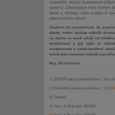
rozsáhlého okruhu dosavadních příjemc
systémů. Zákonodárce tímto krokem sled
dávek a eliminaci rizika prodlev či v
příjemce těchto dávek.
Závěrem lze konstatovat, že superd
dávek, neboť slučuje několik dosav
na dávku se nově odvíjí od kombina
domácnosti a její výše se sklád
komplexnost a administrativní náro
nutné jeho zavedení odložit a prodlo
Mgr. Jiří Svoboda
[1]
ZDSSP nabyl účinnosti dne 1. října 2
[2]
Důvodová zpráva k zákonu č.
151/20
[3]
Tamtéž.
[4]
Srov. § 19 a násl. ZDSSP.