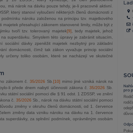
ou, má nárok na dávku pouze tehdy, je-li pracovně aktivní.
SSP, který stanoví vyloučení některých členů domácnosti z
í podmínku nároku založenou na principu tzv. majetkového
sti majetek přesahující zákonem stanovené limity, může být z
imku tvoří tzv. tolerovaný majetek
[9]
, tedy majetek, jehož
u na superdávku. Smyslem této úpravy je zabránit situacím,
 sociální dávky zpeněžit majetek nezbytný pro základní
ání domácnosti, čímž tak zákon vyvažuje princip sociální
ly určeny toliko osobám, které se nacházejí ve skutečné
ím
SO
ého zákonem č.
35/2026
Sb.
[10]
mimo jiné vzniká nárok na
Nahl
ylo-li přede dnem nabytí účinnosti zákona č.
35/2026
Sb.
pro 
ku státní sociální pomoci dle § 91 odst. 1 ZDSSP, ve znění
Rodič
ákona č.
35/2026
Sb., nárok na dávku státní sociální pomoci
rodič
důvodu změny v okruhu členů domácnosti, od 1. července
odepř
účelem změny data vzniku nároku na dávku na 1. července
důvod
lata superdávky, za splnění podmínek, oprávněným osobám
Odp
Poku