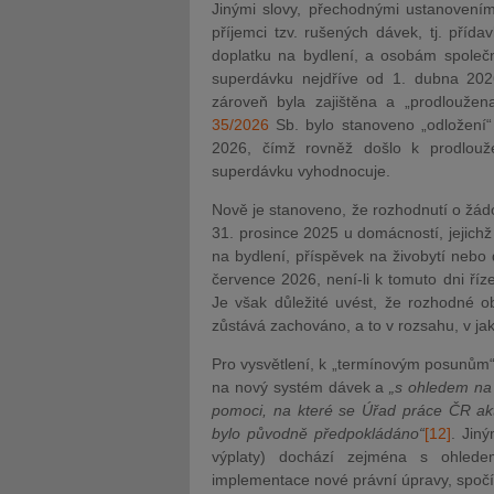
Jinými slovy, přechodnými ustanovení
příjemci tzv. rušených dávek, tj. přída
doplatku na bydlení, a osobám společ
superdávku nejdříve od 1. dubna 20
zároveň byla zajištěna a „prodlouže
35/2026
Sb. bylo stanoveno „odložení
2026, čímž rovněž došlo k prodlo
superdávku vyhodnocuje.
Nově je stanoveno, že rozhodnutí o žád
31. prosince 2025 u domácností, jejichž 
na bydlení, příspěvek na živobytí nebo
července 2026, není-li k tomuto dni ří
Je však důležité uvést, že rozhodné 
zůstává zachováno, a to v rozsahu, v j
Pro vysvětlení, k „termínovým posunům“ 
na nový systém dávek a
„s ohledem na 
pomoci, na které se Úřad práce ČR akt
bylo původně předpokládáno“
[12]
. Jin
výplaty) dochází zejména s ohlede
implementace nové právní úpravy, spočív