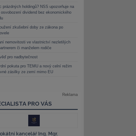
c prázdných holdingů? NSS upozorňuje na
y osvobození dividend bez ekonomického
du
oužení zkušební doby ze zákona po
novele
ní nemovitosti ve vlastnictví nezletilých
partnerem či manželem rodiče
věď pro nadbytečnost
dní pokuta pro TEMU a nový celní režim
evné zásilky ze zemí mimo EU