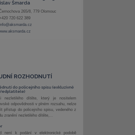
UDNÍ ROZHODNUTÍ
édnutí do policejního spisu (exkluzivně
předplatitele)
i nezletilého dítěte, který je nositelem
ovské odpovědnosti v plném rozsahu, nelze
ít přístup do policejního spisu, vedeného z
u zranění nezletilého dítěte,...
or
d není k podání v elektronické podobě