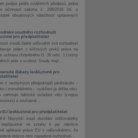
jen podpis podle zvláštních předpisů, jedná
o účinnosti zákona č. 298/2016 Sb. o
statek obsahových náležitostí upravených
odnění soudního rozhodnutí
luzivně pro předplatitele)
nost soudů řádně odůvodnit svá rozhodnutí
stavuje jeden z klíčových prvků práva na
í ochranu chráněného čl. 36 odst. 1 Listiny
dních práv a svobod. Soudy mají...
enuté důkazy (exkluzivně pro
platitele)
m z nezbytných předpokladů jakéhokoliv –
ho i mimořádného – vydržení je držba věci.
 zahrnuje faktické ovládání věci (corpus
ssionis) a současně...
o EU (exkluzivně pro předplatitele)
l-li Nejvyšší soud dovolání stěžovatelky
 nepřípustné ve vztahu k její námitce
dně aplikace práva EU s odůvodněním, že
edené otázce není napadené rozhodnutí...