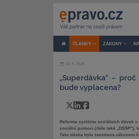
ČLÁNKY
ZÁKONY
N
13. 5. 2026
„Superdávka“ – proč
bude vyplacena?
Reforma systému sociálních dávek v 
sociální pomoci (dále také „DSSP“), k
Tato dávka byla zavedena zákonem č