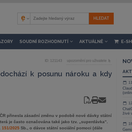
ÁZORY
SOUDNÍ ROZHODNUTÍ
AKTUÁLNĚ
E-S
NO
ID: 121143
upozornění pro uživatele
AKT
 dochází k posunu nároku a kdy
1
Claud
(onli
1
ChatG
živé 
ČR přinesla zásadní změnu v podobě nové dávky státní
terá je často označována také jako tzv. „superdávka“.
1
.
151/2025
Sb., o dávce státní sociální pomoci (dále
Gemin