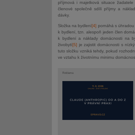
příjmová i majetková situace žadatele 
členové společně sdílí příjmy a náklad
dávky.
Složka na bydlení
[4]
pomáhá s úhradou ná
k bydlení, tzn. alespoň jeden člen domá
k bydlení a náklady domácnosti na by
živobytí
[5]
je zajistit domácnosti s nízk
tuto složku vzniká tehdy, pokud rozhodn
ve vztahu k životnímu minimu domácnost
Reklama