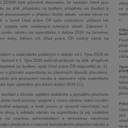
mi ZDSSP bylo původně stanoveno, že osobám, které jsou
připo
vku na dítě, příspěvku na bydlení, příspěvku na živobytí a
se p
ně posuzovaným s příjemci těchto dávek, vzniká nárok na
nedo
v...
26, o čemž Úřad práce ČR vydá rozhodnutí, přičemž tak
na“ výplata výše uvedených rušených dávek. Zákonem č.
Odův
“ vzniku nároku na superdávku z dubna 2026 na červenec
(exk
užení doby, během níž Úřad práce ČR možný nárok na
Povin
před
soudn
ostech o superdávku podaných v období od 1. října 2025 do
zákla
členové k 1. říjnu 2025 pobírali přídavek na dítě, příspěvek
 doplatek na bydlení, vydá Úřad práce ČR nejpozději do 31.
Opom
před
zení o přiznání superdávky ze zákonných důvodů přerušeno.
Jední
období pro posouzení nároku a stanovení výše superdávky
řádné
akém bylo uplatněno pro měsíc duben 2026.
[11]
Držba
posse
dochází z důvodu zajištění stabilního a plynulého přechodu
zcela nové procesy spojené s novou dávkou státní sociální
Práv
uálně adaptuje, a tento proces je výrazně náročnější, než
Odmít
ými slovy, k odkladu nároku na superdávku (a její následné
jako
m na značnou administrativní a technickou náročnost
ohle
ající především v nutnosti individuálního přepočtu nároků u
na uv