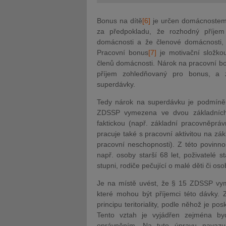
Bonus na dítě
[6]
je určen domácnostem 
za předpokladu, že rozhodný příjem
domácnosti a že členové domácnosti, k
Pracovní bonus
[7]
je motivační složkou
členů domácnosti. Nárok na pracovní b
příjem zohledňovaný pro bonus, a 
superdávky.
Tedy nárok na superdávku je podmíněn 
ZDSSP vymezena ve dvou základních r
faktickou (např. základní pracovněprá
pracuje také s pracovní aktivitou na zá
pracovní neschopnosti). Z této povinnost
např. osoby starší 68 let, poživatelé 
stupni, rodiče pečující o malé děti či os
Je na místě uvést, že § 15 ZDSSP vym
které mohou být příjemci této dávky. 
principu teritoriality, podle něhož je
Tento vztah je vyjádřen zejména b
oprávněním. Na tuto úpravu navazu