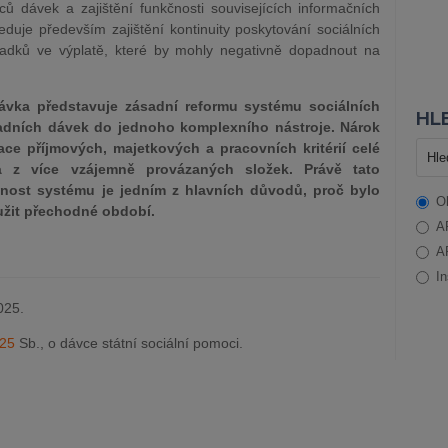
ů dávek a zajištění funkčnosti souvisejících informačních
uje především zajištění kontinuity poskytování sociálních
ýpadků ve výplatě, které by mohly negativně dopadnout na
ávka představuje zásadní reformu systému sociálních
HLE
adních dávek do jednoho komplexního nástroje. Nárok
ce příjmových, majetkových a pracovních kritérií celé
á z více vzájemně provázaných složek. Právě tato
čnost systému je jedním z hlavních důvodů, proč bylo
O
užit přechodné období.
A
A
In
025.
25
Sb., o dávce státní sociální pomoci.