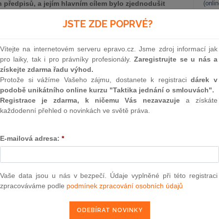
 předpisů, a jejím hlavním cílem bylo zjednodušit
(onli
 sjednotit několik dříve samostatných dávek do
2
JSTE ZDE POPRVÉ?
m je však třeba připomenout pár faktů týkajících se
Prakt
smluv
Vítejte na internetovém serveru epravo.cz. Jsme zdroj informací jak
0
pro laiky, tak i pro právníky profesionály.
Zaregistrujte se u nás a
Prakt
získejte zdarma řadu výhod.
ní sociální pomoci, účinný od 1. října 2025, sjednotil
judik
Protože si vážíme Vašeho zájmu, dostanete k registraci
dárek v
ch dávek, konkrétně přídavku na dítě, příspěvku na
podobě unikátního online kurzu "Taktika jednání o smlouvách".
platku na bydlení, do jediné modulární dávky označované
ONL
Registrace je zdarma, k ničemu Vás nezavazuje
a získáte
složky na bydlení, složky na živobytí, bonusu na dítě a
každodenní přehled o novinkách ve světě práva.
více
Vnos
valor
soud
a zjednodušit a zpřehlednit dávkovou pomoc pro občany,
E-mailová adresa:
*
situaci zlepšit (především prací, ale i odpovědným přístupem
Výpo
neom
 výchově nezaopatřených dětí) a poskytovat dávkovou pomoc
Nová 
Vaše data jsou u nás v bezpečí. Údaje vyplněné při této registraci
zpracováváme podle
podmínek zpracování osobních údajů
Změn
energ
epravo.cz?
Čern