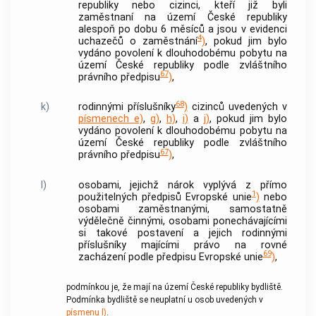
republiky nebo cizinci, kteří již byli
zaměstnaní na území České republiky
alespoň po dobu 6 měsíců a jsou v evidenci
4
uchazečů o zaměstnání
)
, pokud jim bylo
vydáno povolení k dlouhodobému pobytu na
území České republiky podle zvláštního
67
právního předpisu
)
,
68
k)
rodinnými příslušníky
)
cizinců uvedených v
písmenech e)
,
g)
,
h)
,
i)
a
j)
, pokud jim bylo
vydáno povolení k dlouhodobému pobytu na
území České republiky podle zvláštního
67
právního předpisu
)
,
l)
osobami, jejichž nárok vyplývá z přímo
1
použitelných předpisů Evropské unie
)
nebo
osobami zaměstnanými, samostatně
výdělečně činnými, osobami ponechávajícími
si takové postavení a jejich rodinnými
příslušníky majícími právo na rovné
69
zacházení podle předpisu Evropské unie
)
,
podmínkou je, že mají na území České republiky bydliště.
Podmínka bydliště se neuplatní u osob uvedených v
písmenu l)
.