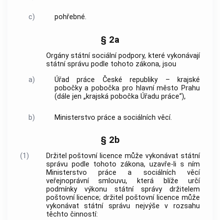
c)
pohřebné.
§ 2a
Orgány státní sociální podpory, které vykonávají
státní správu podle tohoto zákona, jsou
a)
Úřad práce České republiky – krajské
pobočky a pobočka pro hlavní město Prahu
(dále jen „krajská pobočka Úřadu práce“),
b)
Ministerstvo práce a sociálních věcí.
§ 2b
(1)
Držitel poštovní licence může vykonávat státní
správu podle tohoto zákona, uzavře-li s ním
Ministerstvo práce a sociálních věcí
veřejnoprávní smlouvu, která blíže určí
podmínky výkonu státní správy držitelem
poštovní licence; držitel poštovní licence může
vykonávat státní správu nejvýše v rozsahu
těchto činností: