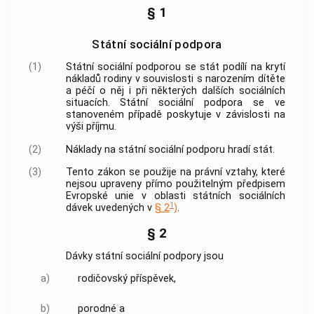
§ 1
Státní sociální podpora
(1)
Státní sociální podporou se stát podílí na krytí
nákladů rodiny v souvislosti s narozením dítěte
a péčí o něj i při některých dalších sociálních
situacích. Státní sociální podpora se ve
stanoveném případě poskytuje v závislosti na
výši příjmu.
(2)
Náklady na státní sociální podporu hradí stát.
(3)
Tento zákon se použije na právní vztahy, které
nejsou upraveny přímo použitelným předpisem
Evropské unie v oblasti státních sociálních
1
dávek uvedených v
§ 2
)
.
§ 2
Dávky státní sociální podpory jsou
a)
rodičovský příspěvek,
b)
porodné a