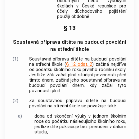
odborných nebo vysokých
školách v České republice pro
účely důchodového pojištění
použijí obdobně.
§ 13
Soustavná příprava dítěte na budoucí povolání
na střední škole
(1)
Soustavná příprava dítěte na budoucí povolání
na střední škole (
§ 12 odst. 2
) začíná nejdříve
od počátku školního roku prvního ročníku školy.
Jestliže žák začal plnit studijní povinnosti před
tímto dnem, začíná jeho soustavná příprava na
budoucí povolání dnem, kdy začal tyto
povinnosti plnit.
(2)
Za soustavnou přípravu dítěte na budoucí
povolání na střední škole se považuje také
a)
doba od skončení výuky v jednom školním
roce do počátku následujícího školního roku,
jestliže dítě pokračuje bez přerušení v dalším
studiu,