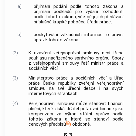
a)
přijímání podání podle tohoto zákona a
přijímání podkladů pro vydání rozhodnutí
podle tohoto zákona, včetně jejich předávání
příslušné krajské pobočce Úřadu práce,
b)
poskytování základních informací o právní
úpravě tohoto zákona.
(2)
K uzavření veřejnoprávní smlouvy není třeba
souhlasu nadřízeného správního orgánu. Spory
z veřejnoprávní smlouvy řeší ministr práce a
sociálních věcí.
(3)
Ministerstvo práce a sociálních věcí a Úřad
práce České republiky zveřejní veřejnoprávní
smlouvu na své úřední desce i na svých
internetových stránkách.
(4)
Veřejnoprávní smlouva může stanovit finanční
plnění, které získá držitel poštovní licence jako
kompenzaci za výkon státní správy podle
tohoto zákona a které se stanoví podle
80
cenových předpisů
)
obdobně.
§ 3