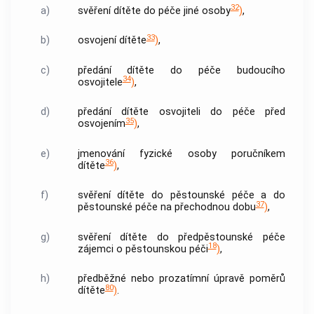
32
a)
svěření dítěte do péče jiné osoby
)
,
33
b)
osvojení dítěte
)
,
c)
předání dítěte do péče budoucího
34
osvojitele
)
,
d)
předání dítěte osvojiteli do péče před
35
osvojením
)
,
e)
jmenování fyzické osoby poručníkem
36
dítěte
)
,
f)
svěření dítěte do pěstounské péče a do
37
pěstounské péče na přechodnou dobu
)
,
g)
svěření dítěte do předpěstounské péče
18
zájemci o pěstounskou péči
)
,
h)
předběžné nebo prozatímní úpravě poměrů
80
dítěte
)
.