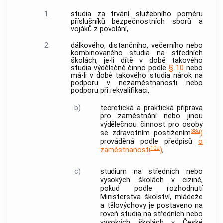
1.
studia za trvání služebního poměru
příslušníků bezpečnostních sborů a
vojáků z povolání,
2.
dálkového, distančního, večerního nebo
kombinovaného studia na středních
školách, je-li dítě v době takového
studia výdělečně činno podle
§ 10
nebo
má-li v době takového studia nárok na
podporu v nezaměstnanosti nebo
podporu při rekvalifikaci,
b)
teoretická a praktická příprava
pro zaměstnání nebo jinou
výdělečnou činnost
pro osoby
38a
se zdravotním postižením
)
prováděná podle předpisů
o
10a
zaměstnanosti
)
,
c)
studium na středních nebo
vysokých školách v cizině,
pokud podle rozhodnutí
Ministerstva školství, mládeže
a tělovýchovy je postaveno na
roveň studia na středních nebo
vysokých školách v České