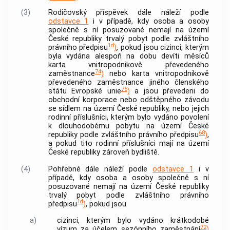
(3)
Rodičovský příspěvek dále náleží podle
odstavce 1
i v případě, kdy osoba a osoby
společně s ní posuzované nemají na území
České republiky trvalý pobyt podle zvláštního
1d
právního předpisu
)
, pokud jsou cizinci, kterým
byla vydána alespoň na dobu devíti měsíců
karta vnitropodnikově převedeného
74
zaměstnance
)
nebo karta vnitropodnikově
převedeného zaměstnance jiného členského
75
státu Evropské unie
)
a jsou převedeni do
obchodní korporace nebo odštěpného závodu
se sídlem na území České republiky, nebo jejich
rodinní příslušníci, kterým bylo vydáno povolení
k dlouhodobému pobytu na území České
68
republiky podle zvláštního právního předpisu
)
,
a pokud tito rodinní příslušníci mají na území
České republiky zároveň bydliště.
(4)
Pohřebné dále náleží podle
odstavce 1
i v
případě, kdy osoba a osoby společně s ní
posuzované nemají na území České republiky
trvalý pobyt podle zvláštního právního
1d
předpisu
)
, pokud jsou
a)
cizinci, kterým bylo vydáno krátkodobé
72
vízum za účelem sezónního zaměstnání
)