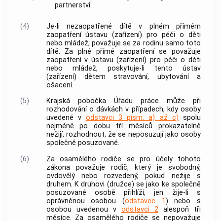
partnerství.
(4)
Je-li nezaopatřené dítě v plném přímém
zaopatření ústavu (zařízení) pro péči o děti
nebo mládež, považuje se za rodinu samo toto
dítě. Za plné přímé zaopatření se považuje
zaopatření v ústavu (zařízení) pro péči o děti
nebo mládež, poskytuje-li tento ústav
(zařízení) dětem stravování, ubytování a
ošacení.
(5)
Krajská pobočka Úřadu práce může při
rozhodování o dávkách v případech, kdy osoby
uvedené v
odstavci 3 písm. a) až c)
spolu
nejméně po dobu tří měsíců prokazatelně
nežijí, rozhodnout, že se neposuzují jako osoby
společně posuzované.
(6)
Za osamělého rodiče se pro účely tohoto
zákona považuje rodič, který je svobodný,
ovdovělý nebo rozvedený, pokud nežije s
druhem. K druhovi (družce) se jako ke společně
posuzované osobě přihlíží, jen žije-li s
oprávněnou osobou (
odstavec 1
) nebo s
osobou uvedenou v
odstavci 2
alespoň tři
měsíce. Za osamělého rodiče se nepovažuje