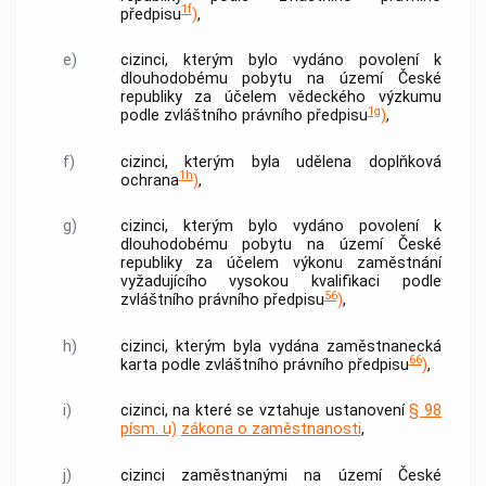
1f
předpisu
)
,
e)
cizinci, kterým bylo vydáno povolení k
dlouhodobému pobytu na území České
republiky za účelem vědeckého výzkumu
1g
podle zvláštního právního předpisu
)
,
f)
cizinci, kterým byla udělena doplňková
1h
ochrana
)
,
g)
cizinci, kterým bylo vydáno povolení k
dlouhodobému pobytu na území České
republiky za účelem výkonu zaměstnání
vyžadujícího vysokou kvalifikaci podle
56
zvláštního právního předpisu
)
,
h)
cizinci, kterým byla vydána zaměstnanecká
66
karta podle zvláštního právního předpisu
)
,
i)
cizinci, na které se vztahuje ustanovení
§ 98
písm. u)
zákona o zaměstnanosti
,
j)
cizinci zaměstnanými na území České