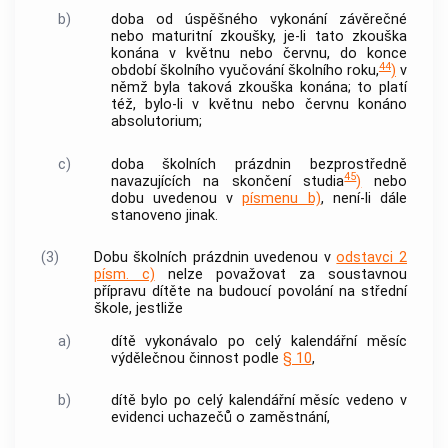
b)
doba od úspěšného vykonání závěrečné
nebo maturitní zkoušky, je-li tato zkouška
konána v květnu nebo červnu, do konce
44
období školního vyučování školního roku,
)
v
němž byla taková zkouška konána; to platí
též, bylo-li v květnu nebo červnu konáno
absolutorium;
c)
doba školních prázdnin bezprostředně
45
navazujících na skončení studia
)
nebo
dobu uvedenou v
písmenu b)
, není-li dále
stanoveno jinak.
(3)
Dobu školních prázdnin uvedenou v
odstavci 2
písm. c)
nelze považovat za soustavnou
přípravu dítěte na budoucí povolání na střední
škole, jestliže
a)
dítě vykonávalo po celý kalendářní měsíc
výdělečnou činnost
podle
§ 10
,
b)
dítě bylo po celý kalendářní měsíc vedeno v
evidenci uchazečů o zaměstnání,