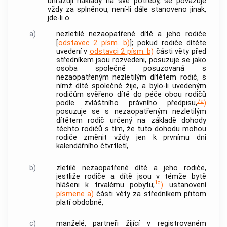
uhrazují náklady na své potřeby, se považuje
vždy za splněnou, není-li dále stanoveno jinak,
jde-li o
a)
nezletilé nezaopatřené dítě a jeho rodiče
[
odstavec 2 písm. b)
]; pokud rodiče dítěte
uvedení v
odstavci 2 písm. b)
části věty před
středníkem jsou rozvedeni, posuzuje se jako
osoba společně posuzovaná s
nezaopatřeným nezletilým dítětem rodič, s
nímž dítě společně žije, a bylo-li uvedeným
rodičům svěřeno dítě do péče obou rodičů
7a
podle zvláštního právního předpisu,
)
posuzuje se s nezaopatřeným nezletilým
dítětem rodič určený na základě dohody
těchto rodičů s tím, že tuto dohodu mohou
rodiče změnit vždy jen k prvnímu dni
kalendářního čtvrtletí,
b)
zletilé nezaopatřené dítě a jeho rodiče,
jestliže rodiče a dítě jsou v témže bytě
1c
hlášeni k trvalému pobytu;
)
ustanovení
písmene a)
části věty za středníkem přitom
platí obdobně,
c)
manželé, partneři žijící v registrovaném