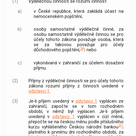
(1)
Výdělečnou činností
se rozumí činnost
a)
v České republice, která zakládá účast na
nemocenském pojištění,
b)
osoby samostatně výdělečně činné; za
osobu samostatně výdělečně činnou se pro
účely tohoto zákona považuje osoba, která
se za takovou považuje pro účely
38
důchodového pojištění,
)
nebo
c)
vykonávaná v zahraničí za účelem dosažení
příjmu.
(2)
Příjmy z
výdělečné činnosti
se pro účely tohoto
zákona rozumí příjmy z činnosti uvedené v
odstavci 1.
(3)
Je-li příjem uvedený v
odstavci 1
vyplácen ze
zahraničí, započte se v tom rozhodném
období, v němž byl vyplacen. Je-li příjem
uvedený v
odstavci 1
vyplácen v cizí měně,
přepočte se na českou měnu podle příslušného
31
kurzu vyhlášeného Českou národní
bankou
)
platného k prvnímu dni rozhodného období, za