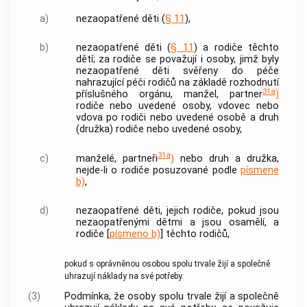
a)
nezaopatřené děti (
§ 11
),
b)
nezaopatřené děti (
§ 11
) a rodiče těchto
dětí; za rodiče se považují i osoby, jimž byly
nezaopatřené děti svěřeny do péče
nahrazující péči rodičů na základě rozhodnutí
31a
příslušného orgánu, manžel, partner
)
rodiče nebo uvedené osoby, vdovec nebo
vdova po rodiči nebo uvedené osobě a druh
(družka) rodiče nebo uvedené osoby,
31a
c)
manželé, partneři
)
nebo druh a družka,
nejde-li o rodiče posuzované podle
písmene
b)
,
d)
nezaopatřené děti, jejich rodiče, pokud jsou
nezaopatřenými dětmi a jsou osamělí, a
rodiče [
písmeno b)
] těchto rodičů,
pokud s oprávněnou osobou spolu trvale žijí a společně
uhrazují náklady na své potřeby.
(3)
Podmínka, že osoby spolu trvale žijí a společně