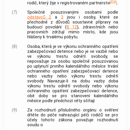
31a
rodič, který žije v registrovaném partnerství
)
.
(7)
Společně posuzovanými osobami podle
odstavců 2
a
3
jsou i osoby, které se
přechodně z důvodů soustavné přípravy na
budoucí povolání (
§ 12
), zdravotních nebo
pracovních zdržují mimo místo, kde jsou
hlášeny k trvalému pobytu.
(8)
Osoba, která je ve výkonu ochranného opatření
zabezpečovací detence nebo je ve vazbě nebo
ve výkonu trestu odnětí svobody, se
nepovažuje za osobu společně posuzovanou
po uplynutí prvního kalendářního měsíce trvání
ochranného opatření zabezpečovací detence
nebo vazby nebo výkonu trestu odnětí
svobody. Navazuje-li na dobu vazby doba
výkonu trestu odnětí svobody nebo výkonu
ochranného opatření zabezpečovací detence,
obě doby se pro stanovení kalendářního
měsíce podle předchozí věty sčítají.
(9)
Za rozhodnutí příslušného orgánu o svěření
dítěte do péče nahrazující péči rodičů se pro
účely tohoto zákona považuje rozhodnutí
soudu o