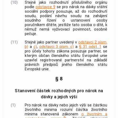
(10)
Stejně jako rozhodnutí příslušného orgánu
podle
odstavce 9
se pro nárok na dávky státní
sociální podpory posuzuje, až do rozhodnutí
soudu, podání návrhu soudu na zahájení
soudního řízení o ustanovení osoby
poručníkem dítěte, jestliže tato osoba o dítě, k
němuž nemá vyživovací povinnost, osobně
pečuje.
(11)
Stejně jako partner uvedený v
odstavci 2 písm.
b)
a
c)
,
odstavci 3 písm. c)
a
§ 31 odst. 1
se
pro účely tohoto zákona posuzuje partner, se
kterým občan členského státu Evropské unie
uzavřel registrované partnerství na základě
právních předpisů jiného členského státu
Evropské unie.
§ 8
Stanovení částek rozhodných pro nárok na
dávky a jejich výši
(1)
Pro nárok na dávky nebo jejich výši se částkou
životního minima rozumí částka životního
minima stanovená zákonem
o životním a
8