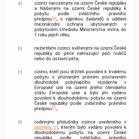
a)
cizinci narozenými na území České republiky
a hlášenými na území České republiky k
pobytu podle zvláštního právního
1e
předpisu
)
, s výjimkou žadatelů o udělení
mezinárodní ochrany ubytovaných v
pobytovém středisku Ministerstva vnitra, do
1 roku jejich věku,
b)
nezletilými cizinci svěřenými na území České
republiky do péče nahrazující péči rodičů
nebo do ústavní péče,
c)
cizinci, kteří jsou držiteli povolení k trvalému
pobytu s přiznaným právním postavením
dlouhodobě pobývajícího rezidenta v
Evropské unii na území jiného členského
státu Evropské unie a bylo jim vydáno
povolení k dlouhodobému pobytu na území
České republiky podle zvláštního právního
1f
předpisu
)
,
d)
rodinnými příslušníky cizince uvedeného v
písmenu c)
, kterým bylo vydáno povolení k
dlouhodobému pobytu na území České
republiky podle zvláštního právního