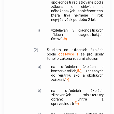
společnosti registrované podle
zákona o církvích a
náboženských společnostech,
která trvá nejméně 1 rok,
nejvýše však po dobu 2 let,
i)
vzdělávání v diagnostických
třídách diagnostických
65
ústavů
)
.
(2)
Studiem na středních školách
podle
odstavce 1
se pro účely
tohoto zákona rozumí studium
a)
na středních školách a
39
konzervatořích,
)
zapsaných
do rejstříku škol a školských
40
zařízení,
)
b)
na středních školách
zřizovaných ministerstvy
obrany, vnitra a
41
spravedlnosti,
)