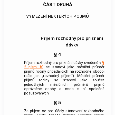
ČÁST DRUHÁ
VYMEZENÍ NĚKTERÝCH POJMŮ
Příjem rozhodný pro přiznání
dávky
§ 4
Příjem rozhodný pro přiznání dávky uvedené v
§
2 písm. b)
se stanoví jako měsíční průměr
příjmů rodiny připadajících na rozhodné období
(dále jen „rozhodný příjem“). Měsíční průměr
příjmů rodiny se stanoví jako součet
jednotlivých měsíčních průměrů příjmů
oprávněné osoby a osob s ní společně
posuzovaných.
§ 5
Za příjem se pro účely stanovení rozhodného