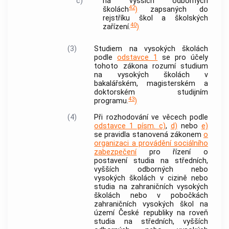
c)
na vyšších odborných
42
školách
)
zapsaných do
rejstříku škol a školských
40
zařízení.
)
(3)
Studiem na vysokých školách
podle
odstavce 1
se pro účely
tohoto zákona rozumí studium
na vysokých školách v
bakalářském, magisterském a
doktorském studijním
43
programu.
)
(4)
Při rozhodování ve věcech podle
odstavce 1 písm. c)
,
d)
nebo
e)
se pravidla stanovená zákonem
o
organizaci a provádění sociálního
zabezpečení
pro řízení o
postavení studia na středních,
vyšších odborných nebo
vysokých školách v cizině nebo
studia na zahraničních vysokých
školách nebo v
pobočkách
zahraničních vysokých škol
na
území České republiky na roveň
studia na středních, vyšších