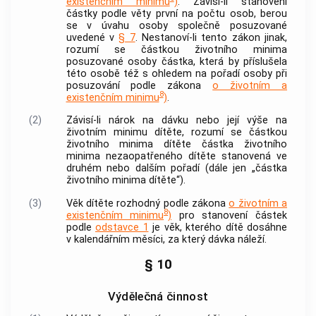
existenčním minimu
)
. Závisí-li stanovení
částky podle věty první na počtu osob, berou
se v úvahu osoby společně posuzované
uvedené v
§ 7
. Nestanoví-li tento zákon jinak,
rozumí se částkou životního minima
posuzované osoby částka, která by příslušela
této osobě též s ohledem na pořadí osoby při
posuzování podle zákona
o životním a
8
existenčním minimu
)
.
(2)
Závisí-li nárok na dávku nebo její výše na
životním minimu dítěte, rozumí se částkou
životního minima dítěte částka životního
minima nezaopatřeného dítěte stanovená ve
druhém nebo dalším pořadí (dále jen „částka
životního minima dítěte“).
(3)
Věk dítěte rozhodný podle zákona
o životním a
8
existenčním minimu
)
pro stanovení částek
podle
odstavce 1
je věk, kterého dítě dosáhne
v kalendářním měsíci, za který dávka náleží.
§ 10
Výdělečná činnost