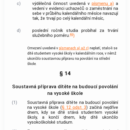
c)
výdělečná činnost
uvedená v
písmenu a)
a
vedení v evidenci uchazečů o zaměstnání na
sebe v průběhu kalendářního měsíce navazují
tak, že trvají po celý kalendářní měsíc,
d)
poslední ročník studia probíhal za trvání
46
služebního poměru.
)
Omezení uvedené v
písmenech a) až c)
neplatí, stalo-li se
dítě studentem vysoké školy v kalendářním roce, v němž
ukončilo soustavnou přípravu na povolání na střední
škole.
§ 14
Soustavná příprava dítěte na budoucí povolání
na vysoké škole
(1)
Soustavná příprava dítěte na budoucí povolání
na vysoké škole (
§ 12 odst. 3
) začíná nejdříve
dnem, kdy se dítě stává studentem vysoké
školy, a končí dnem, kdy dítě ukončilo
vysokoškolské studium.