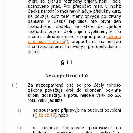
které se zjišťuje rozhodný příjem, není-li dále
stanoveno jinak. Pro přepočet měn, u nichž
Česká národní
banka
nevyhlašuje příslušný kurz,
se použije kurz této měny obvykle používaný
bankami
v České republice pro první den
rozhodného období, za které se zjišťuje
rozhodný příjem. Je-li příjem vyplacený v cizí
měně předmětem daně z příjmů podle
zákona
3
o daních z příjmů
)
, přepočte se na českou
měnu způsobem stanoveným pro účely daně z
příjmů.
§ 11
Nezaopatřené dítě
(1)
Za nezaopatřené dítě se pro účely tohoto
zákona považuje dítě do skončení povinné
školní docházky, a poté, nejdéle však do 26.
roku věku, jestliže
a)
se soustavně připravuje na budoucí povolání
(
§ 12 až 15
), nebo
b)
se nemůže soustavně připravovat na
budoucí povolání nebo vykonávat