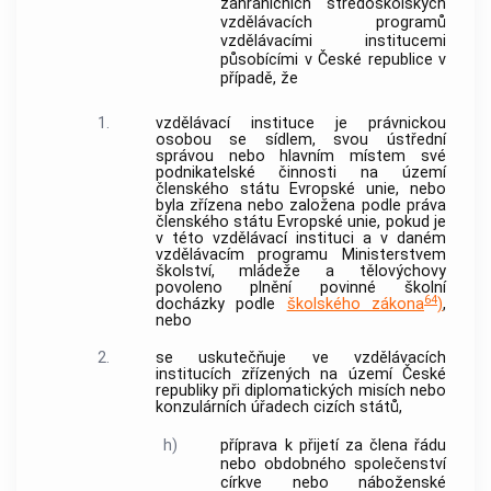
zahraničních středoškolských
vzdělávacích programů
vzdělávacími institucemi
působícími v České republice v
případě, že
1.
vzdělávací instituce
je právnickou
osobou se sídlem, svou ústřední
správou nebo hlavním místem své
podnikatelské činnosti na území
členského státu Evropské unie, nebo
byla zřízena nebo založena podle práva
členského státu Evropské unie, pokud je
v této
vzdělávací instituci
a v daném
vzdělávacím programu Ministerstvem
školství, mládeže a tělovýchovy
povoleno plnění povinné školní
64
docházky podle
školského zákona
)
,
nebo
2.
se uskutečňuje ve
vzdělávacích
institucích
zřízených na území České
republiky při diplomatických misích nebo
konzulárních úřadech cizích států,
h)
příprava k přijetí za člena řádu
nebo obdobného společenství
církve nebo náboženské