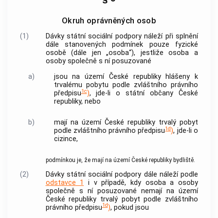
Okruh oprávněných osob
(1)
Dávky státní sociální podpory náleží při splnění
dále stanovených podmínek pouze fyzické
osobě (dále jen „osoba“), jestliže osoba a
osoby společně s ní posuzované
a)
jsou na území České republiky hlášeny k
trvalému pobytu podle zvláštního právního
1c
předpisu
)
, jde-li o státní občany České
republiky, nebo
b)
mají na území České republiky trvalý pobyt
1d
podle zvláštního právního předpisu
)
, jde-li o
cizince,
podmínkou je, že mají na území České republiky bydliště.
(2)
Dávky státní sociální podpory dále náleží podle
odstavce 1
i v případě, kdy osoba a osoby
společně s ní posuzované nemají na území
České republiky trvalý pobyt podle zvláštního
1d
právního předpisu
)
, pokud jsou