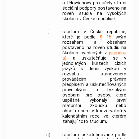
a tělovýchovy pro účely státní
sociální podpory postaveno na
roveň studia na vysokých
školách v České republice,
f)
studium v České republice,
které je podle
§ 15
svým
rozsahem a obsahem
postaveno na roveň studiu na
školách uvedených v
písmenu
a)
a uskutečňuje se v
jednoletých kurzech cizích
jazyků s denní výukou v
rozsahu stanoveném
prováděcím právním
předpisem a uskutečňovaných
právnickými a fyzickými
osobami pro osoby, které
úspěšně vykonaly první
maturitní zkoušku nebo
absolutorium v konzervatoři v
kalendářním roce, ve kterém
zahajují toto studium,
g)
studium uskutečňované podle