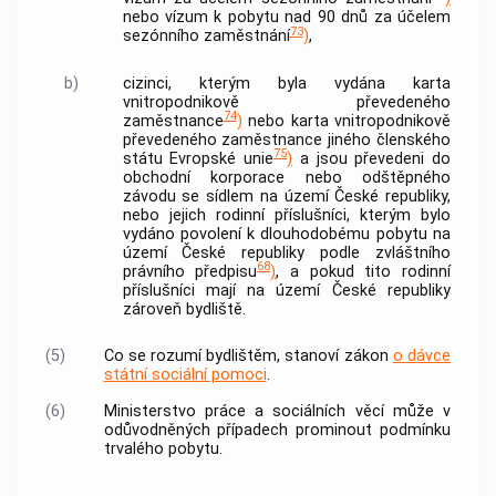
nebo vízum k pobytu nad 90 dnů za účelem
73
sezónního zaměstnání
)
,
b)
cizinci, kterým byla vydána karta
vnitropodnikově převedeného
74
zaměstnance
)
nebo karta vnitropodnikově
převedeného zaměstnance jiného členského
75
státu Evropské unie
)
a jsou převedeni do
obchodní korporace nebo odštěpného
závodu se sídlem na území České republiky,
nebo jejich rodinní příslušníci, kterým bylo
vydáno povolení k dlouhodobému pobytu na
území České republiky podle zvláštního
68
právního předpisu
)
, a pokud tito rodinní
příslušníci mají na území České republiky
zároveň bydliště.
(5)
Co se rozumí bydlištěm, stanoví zákon
o dávce
státní sociální pomoci
.
(6)
Ministerstvo práce a sociálních věcí může v
odůvodněných případech prominout podmínku
trvalého pobytu.