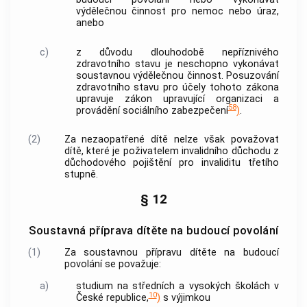
výdělečnou činnost
pro nemoc nebo úraz,
anebo
c)
z důvodu dlouhodobě nepříznivého
zdravotního stavu je neschopno vykonávat
soustavnou
výdělečnou činnost
. Posuzování
zdravotního stavu pro účely tohoto zákona
upravuje zákon upravující organizaci a
58
provádění sociálního zabezpečení
)
.
(2)
Za nezaopatřené dítě nelze však považovat
dítě, které je poživatelem invalidního důchodu z
důchodového pojištění pro invaliditu třetího
stupně.
§ 12
Soustavná příprava dítěte na budoucí povolání
(1)
Za soustavnou přípravu dítěte na budoucí
povolání se považuje:
a)
studium na středních a vysokých školách v
10
České republice,
)
s výjimkou