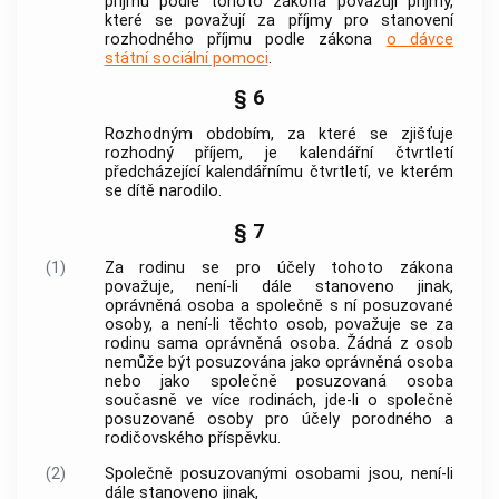
příjmu podle tohoto zákona považují příjmy,
které se považují za příjmy pro stanovení
rozhodného příjmu podle zákona
o dávce
státní sociální pomoci
.
§ 6
Rozhodným obdobím, za které se zjišťuje
rozhodný příjem, je kalendářní čtvrtletí
předcházející kalendářnímu čtvrtletí, ve kterém
se dítě narodilo.
§ 7
(1)
Za rodinu se pro účely tohoto zákona
považuje, není-li dále stanoveno jinak,
oprávněná osoba a společně s ní posuzované
osoby, a není-li těchto osob, považuje se za
rodinu sama oprávněná osoba. Žádná z osob
nemůže být posuzována jako oprávněná osoba
nebo jako společně posuzovaná osoba
současně ve více rodinách, jde-li o společně
posuzované osoby pro účely porodného a
rodičovského příspěvku.
(2)
Společně posuzovanými osobami jsou, není-li
dále stanoveno jinak,