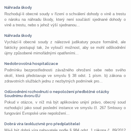
Náhrada škody
Rozhodují-li obecné soudy v řízení o schválení dohody o vině a trestu
o nároku na náhradu škody, který není součástí sjednané dohody o
vině a trestu, nebo s jehož výší sjednanou...
Náhrada škody
Vychází-li obecné soudy z nálezové judikatury pouze formálně, ale
fakticky postupují tak, že vyloučí možnost, aby se mohl odškodnění
újmy způsobené mimořádnými opatřeními...
Nedobrovolná hospitalizace
Podmínku bezprostřednosti závažného ohrožení sebe nebo svého
okolí, která představuje ve smyslu § 38 odst. 1 písm. b) zákona o
zdravotních službách jednu z nezbytných podmínek pro...
Odůvodnění rozhodnutí o nepoložení předběžné otázky
Soudnímu dvoru EU
Pokud v otázce, v níž má být aplikováno unijní právo, obecný soud
rozhodující jako soud poslední instance ve smyslu čl. 267 Smlouvy o
fungování Evropské unie nepoložení...
Dobrá víra (exkluzivně pro předplatitele)
Má-li být dobrá víra nabyvatele podle § 984 odst. 1 zákona č. 89/2012