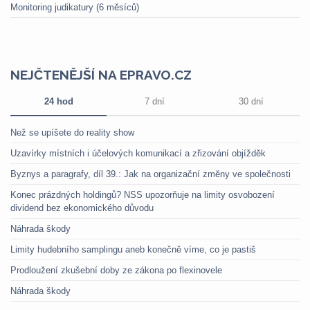
Monitoring judikatury (6 měsíců)
NEJČTENĚJŠÍ NA EPRAVO.CZ
24 hod
7 dní
30 dní
Než se upíšete do reality show
Uzavírky místních i účelových komunikací a zřizování objížděk
Byznys a paragrafy, díl 39.: Jak na organizační změny ve společnosti
Konec prázdných holdingů? NSS upozorňuje na limity osvobození
dividend bez ekonomického důvodu
Náhrada škody
Limity hudebního samplingu aneb konečně víme, co je pastiš
Prodloužení zkušební doby ze zákona po flexinovele
Náhrada škody