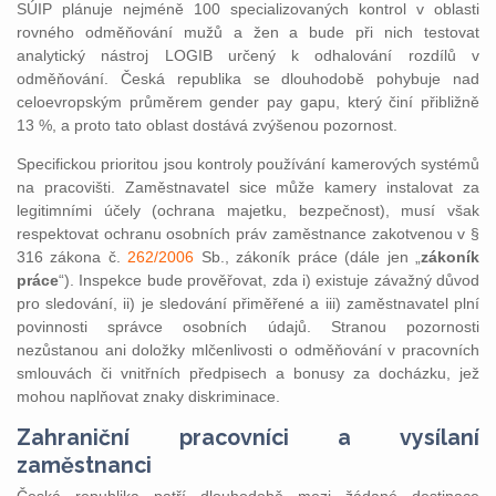
SÚIP plánuje nejméně 100 specializovaných kontrol v oblasti
rovného odměňování mužů a žen a bude při nich testovat
analytický nástroj LOGIB určený k odhalování rozdílů v
odměňování. Česká republika se dlouhodobě pohybuje nad
celoevropským průměrem gender pay gapu, který činí přibližně
13 %, a proto tato oblast dostává zvýšenou pozornost.
Specifickou prioritou jsou kontroly používání kamerových systémů
na pracovišti. Zaměstnavatel sice může kamery instalovat za
legitimními účely (ochrana majetku, bezpečnost), musí však
respektovat ochranu osobních práv zaměstnance zakotvenou v §
316 zákona č.
262/2006
Sb., zákoník práce (dále jen „
zákoník
práce
“). Inspekce bude prověřovat, zda i) existuje závažný důvod
pro sledování, ii) je sledování přiměřené a iii) zaměstnavatel plní
povinnosti správce osobních údajů. Stranou pozornosti
nezůstanou ani doložky mlčenlivosti o odměňování v pracovních
smlouvách či vnitřních předpisech a bonusy za docházku, jež
mohou naplňovat znaky diskriminace.
Zahraniční pracovníci a vysílaní
zaměstnanci