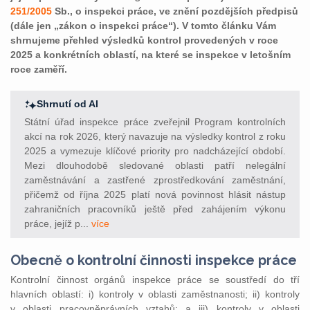
251/2005
Sb., o inspekci práce, ve znění pozdějších předpisů
(dále jen „zákon o inspekci práce“). V tomto článku Vám
shrnujeme přehled výsledků kontrol provedených v roce
2025 a konkrétních oblastí, na které se inspekce v letošním
roce zaměří.
Shrnutí od AI
Státní úřad inspekce práce zveřejnil Program kontrolních
akcí na rok 2026, který navazuje na výsledky kontrol z roku
2025 a vymezuje klíčové priority pro nadcházející období.
Mezi dlouhodobě sledované oblasti patří nelegální
zaměstnávání a zastřené zprostředkování zaměstnání,
přičemž od října 2025 platí nová povinnost hlásit nástup
zahraničních pracovníků ještě před zahájením výkonu
práce, jejíž p...
více
Obecně o kontrolní činnosti inspekce práce
Kontrolní činnost orgánů inspekce práce se soustředí do tří
hlavních oblastí: i) kontroly v oblasti zaměstnanosti; ii) kontroly
v oblasti pracovněprávních vztahů; a iii) kontroly v oblasti