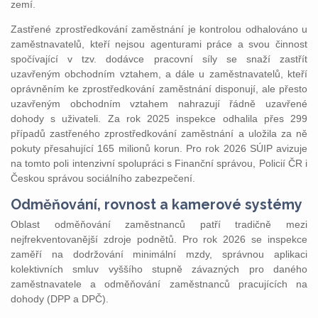
zemí.
Zastřené zprostředkování zaměstnání je kontrolou odhalováno u
zaměstnavatelů, kteří nejsou agenturami práce a svou činnost
spočívající v tzv. dodávce pracovní síly se snaží zastřít
uzavřeným obchodním vztahem, a dále u zaměstnavatelů, kteří
oprávněním ke zprostředkování zaměstnání disponují, ale přesto
uzavřeným obchodním vztahem nahrazují řádně uzavřené
dohody s uživateli. Za rok 2025 inspekce odhalila přes 299
případů zastřeného zprostředkování zaměstnání a uložila za ně
pokuty přesahující 165 milionů korun. Pro rok 2026 SÚIP avizuje
na tomto poli intenzivní spolupráci s Finanční správou, Policií ČR i
Českou správou sociálního zabezpečení.
Odměňování, rovnost a kamerové systémy
Oblast odměňování zaměstnanců patří tradičně mezi
nejfrekventovanější zdroje podnětů. Pro rok 2026 se inspekce
zaměří na dodržování minimální mzdy, správnou aplikaci
kolektivních smluv vyššího stupně závazných pro daného
zaměstnavatele a odměňování zaměstnanců pracujících na
dohody (DPP a DPČ).