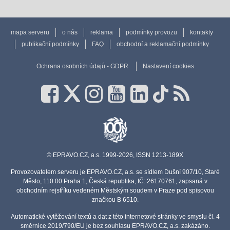
mapa serveru
o nás
reklama
podmínky provozu
kontakty
publikační podmínky
FAQ
obchodní a reklamační podmínky
Ochrana osobních údajů - GDPR
Nastavení cookies
© EPRAVO.CZ, a.s. 1999-2026, ISSN 1213-189X
Provozovatelem serveru je EPRAVO.CZ, a.s. se sídlem Dušní 907/10, Staré
Město, 110 00 Praha 1, Česká republika, IČ: 26170761, zapsaná v
obchodním rejstříku vedeném Městským soudem v Praze pod spisovou
značkou B 6510.
Automatické vytěžování textů a dat z této internetové stránky ve smyslu čl. 4
směrnice 2019/790/EU je bez souhlasu EPRAVO.CZ, a.s. zakázáno.