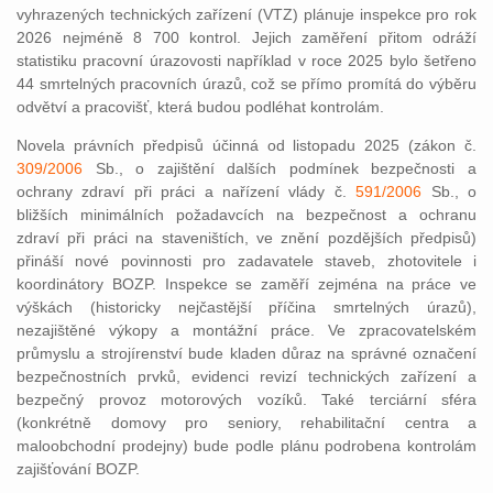
vyhrazených technických zařízení (VTZ) plánuje inspekce pro rok
2026 nejméně 8 700 kontrol. Jejich zaměření přitom odráží
statistiku pracovní úrazovosti například v roce 2025 bylo šetřeno
44 smrtelných pracovních úrazů, což se přímo promítá do výběru
odvětví a pracovišť, která budou podléhat kontrolám.
Novela právních předpisů účinná od listopadu 2025 (zákon č.
309/2006
Sb., o zajištění dalších podmínek bezpečnosti a
ochrany zdraví při práci a nařízení vlády č.
591/2006
Sb., o
bližších minimálních požadavcích na bezpečnost a ochranu
zdraví při práci na staveništích, ve znění pozdějších předpisů)
přináší nové povinnosti pro zadavatele staveb, zhotovitele i
koordinátory BOZP. Inspekce se zaměří zejména na práce ve
výškách (historicky nejčastější příčina smrtelných úrazů),
nezajištěné výkopy a montážní práce. Ve zpracovatelském
průmyslu a strojírenství bude kladen důraz na správné označení
bezpečnostních prvků, evidenci revizí technických zařízení a
bezpečný provoz motorových vozíků. Také terciární sféra
(konkrétně domovy pro seniory, rehabilitační centra a
maloobchodní prodejny) bude podle plánu podrobena kontrolám
zajišťování BOZP.