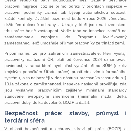
Česká republika patří dlouhodobě mezi žádané destinace
pracovní migrace, což se přímo odráží v prioritách inspekce –
pracovní podmínky cizinců tak bývají automatickou součástí
každé kontroly. Zvláštní pozornost bude v roce 2026 věnována
držitelům dočasné ochrany z Ukrajiny, kteří jsou na tuzemském
trhu práce hojně zastoupeni. Vedle toho se inspekce zaměří na
zaměstnavatele zapojené do Programu kvalifikovaný
zaměstnanec, jenž umožňuje přijímat pracovníky ze třinácti zemí.
Připomínáme, že pro zahraniční zaměstnavatele, kteří vysílají
pracovníky na území ČR, platí od července 2024 oznamovací
povinnost, v rámci které nyní hlásí vyslání přímo SÚIP (nikoliv
krajským pobočkám Úřadu práce) prostřednictvím informačního
systému, a to nejpozději v den nástupu pracovníka v souladu s §
101a zákona o zaměstnanosti. Inspekce následně prověřuje, zda
jsou vyslaným pracovníkům zajištěny minimální standardy
stanovené evropskými směrnicemi (minimální mzda, délka
pracovní doby, délka dovolené, BOZP a další).
Bezpečnost práce: stavby, průmysl i
terciární sféra
V oblasti bezpečnosti a ochrany zdraví při práci (BOZP) a