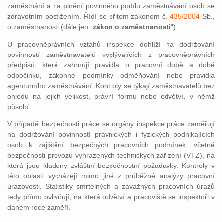
zaměstnání a na plnění povinného podílu zaměstnávání osob se
zdravotním postižením. Řídí se přitom zákonem č.
435/2004
Sb.,
o zaměstnanosti (dále jen „
zákon o zaměstnanosti
“).
U pracovněprávních vztahů inspekce dohlíží na dodržování
povinností zaměstnavatelů vyplývajících z pracovněprávních
předpisů, které zahrnují pravidla o pracovní době a době
odpočinku, zákonné podmínky odměňování nebo pravidla
agenturního zaměstnávání. Kontroly se týkají zaměstnavatelů bez
ohledu na jejich velikost, právní formu nebo odvětví, v němž
působí.
V případě bezpečnosti práce se orgány inspekce práce zaměřují
na dodržování povinností právnických i fyzických podnikajících
osob k zajištění bezpečných pracovních podmínek, včetně
bezpečnosti provozu vyhrazených technických zařízení (VTZ), na
která jsou kladeny zvláštní bezpečnostní požadavky. Kontroly v
této oblasti vycházejí mimo jiné z průběžné analýzy pracovní
úrazovosti. Statistiky smrtelných a závažných pracovních úrazů
tedy přímo ovlivňují, na která odvětví a pracoviště se inspektoři v
daném roce zaměří.