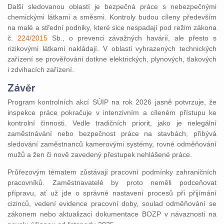
Další sledovanou oblastí je bezpečná práce s nebezpečnými
chemickými látkami a směsmi. Kontroly budou cíleny především
na malé a střední podniky, které sice nespadají pod režim zákona
č.
224/2015
Sb., o prevenci závažných havárií, ale přesto s
rizikovými látkami nakládají. V oblasti vyhrazených technických
zařízení se prověřování dotkne elektrických, plynových, tlakových
i zdvihacích zařízení.
Závěr
Program kontrolních akcí SÚIP na rok 2026 jasně potvrzuje, že
inspekce práce pokračuje v intenzivním a cíleném přístupu ke
kontrolní činnosti. Vedle tradičních priorit, jako je nelegální
zaměstnávání nebo bezpečnost práce na stavbách, přibývá
sledování zaměstnanců kamerovými systémy, rovné odměňování
mužů a žen či nově zavedený přestupek nehlášené práce.
Průřezovým tématem zůstávají pracovní podmínky zahraničních
pracovníků. Zaměstnavatelé by proto neměli podceňovat
přípravu, ať už jde o správné nastavení procesů při přijímání
cizinců, vedení evidence pracovní doby, soulad odměňování se
zákonem nebo aktualizaci dokumentace BOZP v návaznosti na