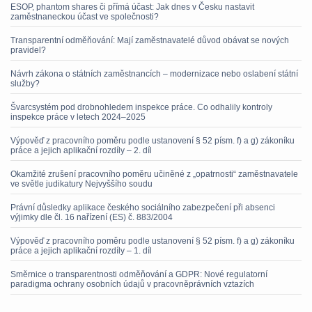
ESOP, phantom shares či přímá účast: Jak dnes v Česku nastavit
zaměstnaneckou účast ve společnosti?
Transparentní odměňování: Mají zaměstnavatelé důvod obávat se nových
pravidel?
Návrh zákona o státních zaměstnancích – modernizace nebo oslabení státní
služby?
Švarcsystém pod drobnohledem inspekce práce. Co odhalily kontroly
inspekce práce v letech 2024–2025
Výpověď z pracovního poměru podle ustanovení § 52 písm. f) a g) zákoníku
práce a jejich aplikační rozdíly – 2. díl
Okamžité zrušení pracovního poměru učiněné z „opatrnosti“ zaměstnavatele
ve světle judikatury Nejvyššího soudu
Právní důsledky aplikace českého sociálního zabezpečení při absenci
výjimky dle čl. 16 nařízení (ES) č. 883/2004
Výpověď z pracovního poměru podle ustanovení § 52 písm. f) a g) zákoníku
práce a jejich aplikační rozdíly – 1. díl
Směrnice o transparentnosti odměňování a GDPR: Nové regulatorní
paradigma ochrany osobních údajů v pracovněprávních vztazích