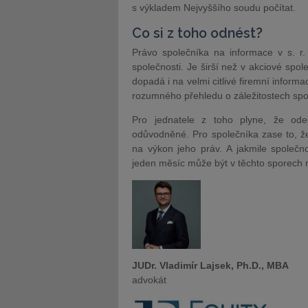
s výkladem Nejvyššího soudu počítat.
Co si z toho odnést?
Právo společníka na informace v s. r. o
společnosti. Je širší než v akciové spo
dopadá i na velmi citlivé firemní infor
rozumného přehledu o záležitostech spo
Pro jednatele z toho plyne, že ode
odůvodněné. Pro společníka zase to, ž
na výkon jeho práv. A jakmile společn
jeden měsíc může být v těchto sporech r
JUDr. Vladimír Lajsek, Ph.D., MBA
advokát