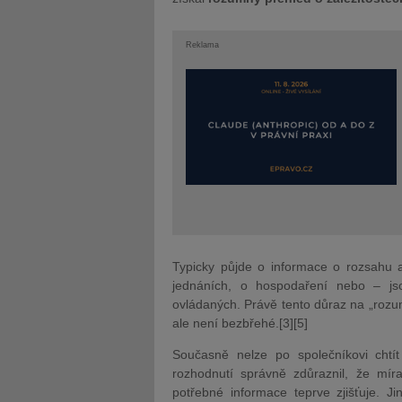
Reklama
Typicky půjde o informace o rozsahu a
jednáních, o hospodaření nebo – jsou
ovládaných. Právě tento důraz na „rozumn
ale není bezbřehé.[3][5]
Současně nelze po společníkovi chtí
rozhodnutí správně zdůraznil, že míra
potřebné informace teprve zjišťuje. J