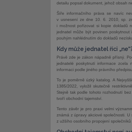
detailu popsal dokument, jehož obsah n
Šíře informačního práva se navíc nev
v usnesení ze dne 10. 6. 2010, sp. zn
i možnost pořizovat si kopie dokladů 
jednatel může být povinen poskytnout i 
pouhým nahlédnutím do dokladů nezísk
Kdy může jednatel říci „ne“
Právě zde je zákon nápadně přísný. Po
jednatelé poskytnutí informace zcela 
informaci podle jiného právního předpi
To je poměrně úzký katalog. A Nejvyšš
1385/2022, vyložil skutečně restrikti
Stejně tak podle tohoto rozhodnutí be
tvoří obchodní tajemství.
Tento závěr je pro praxi velmi významný
známá z úpravy akciové společnosti. U
z užšího osobního propojení společníků a 