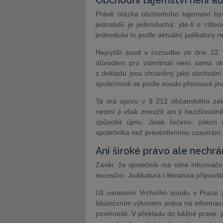
Obchodní tajemství není a
Právě otázka obchodního tajemství bývá
jednatelů je jednoduchá: jde-li o citliv
jednoduše to podle aktuální judikatury n
Nejvyšší soud v rozsudku ze dne 22. 
důvodem pro odmítnutí není sama sk
z dokladu jsou chráněny jako obchodní
společnosti se podle soudu přesouvá jina
Ta má oporu v § 212 občanského zákoní
nesmí ji však zneužít ani ji bezdůvodn
způsobit újmu. Jinak řečeno: zákon a
společníka než preventivnímu uzavírání 
Ani široké právo ale nechrá
Závěr, že společník má silné informač
excesům. Judikatura i literatura připouš
Už usnesení Vrchního soudu v Praze z
šikanózním výkonem práva na informace 
povinnosti. V překladu do běžné praxe: j