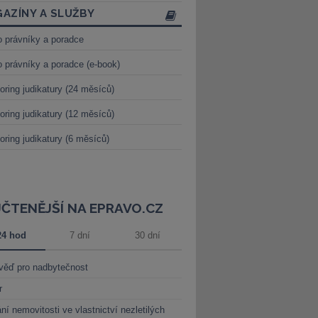
AZÍNY A SLUŽBY
o právníky a poradce
o právníky a poradce (e-book)
oring judikatury (24 měsíců)
oring judikatury (12 měsíců)
oring judikatury (6 měsíců)
JČTENĚJŠÍ NA EPRAVO.CZ
24 hod
7 dní
30 dní
věď pro nadbytečnost
r
ní nemovitosti ve vlastnictví nezletilých