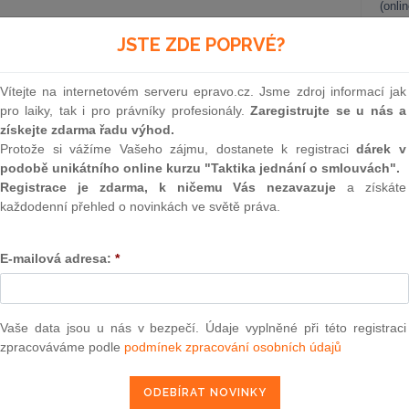
(onli
2
JSTE ZDE POPRVÉ?
Prakt
smluv
ehled právní úpravy a judikatury k právu společníka
Vítejte na internetovém serveru epravo.cz. Jsme zdroj informací jak
a informace podle § 155 a § 156 zákona o obchodních
0
pro laiky, tak i pro právníky profesionály.
Zaregistrujte se u nás a
ch rozhodnutí Nejvyššího soudu, podle nichž je informační
Prakt
získejte zdarma řadu výhod.
 u akcionáře akciové společnosti a zahrnuje i přístup k
judik
Protože si vážíme Vašeho zájmu, dostanete k registraci
dárek v
podobě unikátního online kurzu "Taktika jednání o smlouvách".
ONL
Registrace je zdarma, k ničemu Vás nezavazuje
a získáte
 méně
každodenní přehled o novinkách ve světě práva.
Vnos
5 zákona č.
90/2012
Sb., o obchodních společnostech a
valor
soud
rávo na valné hromadě i mimo ni požadovat od jednatelů
E-mailová adresa:
*
kladů společnosti a kontrolovat údaje v nich obsažené. Už z
Výpo
o jednorázové „vysvětlení“ na valné hromadě, ale o průběžné
neom
Nová 
Vaše data jsou u nás v bezpečí. Údaje vyplněné při této registraci
zpracováváme podle
podmínek zpracování osobních údajů
Změn
energ
epravo.cz?
Čern