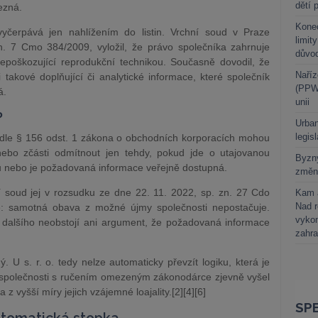
dětí 
ezná.
Kone
yčerpává jen nahlížením do listin. Vrchní soud v Praze
limit
. 7 Cmo 384/2009, vyložil, že právo společníka zahrnuje
důvo
nepoškozující reprodukční technikou. Současně dovodil, že
Naříz
takové doplňující či analytické informace, které společník
(PPWR
á.
unii
?
Urban
legis
dle § 156 odst. 1 zákona o obchodních korporacích mohou
nebo zčásti odmítnout jen tehdy, pokud jde o utajovanou
Byzny
su nebo je požadovaná informace veřejně dostupná.
změn
í soud jej v rozsudku ze dne 22. 11. 2022, sp. zn. 27 Cdo
Kam a
Nad 
vně: samotná obava z možné újmy společnosti nepostačuje.
vykon
z dalšího neobstojí ani argument, že požadovaná informace
zahra
. U s. r. o. tedy nelze automaticky převzít logiku, která je
 společnosti s ručením omezeným zákonodárce zjevně vyšel
z vyšší míry jejich vzájemné loajality.[2][4][6]