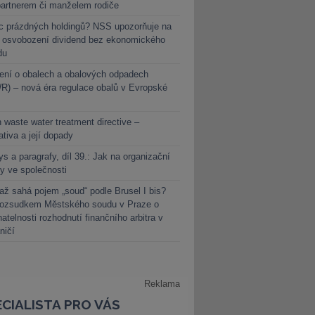
partnerem či manželem rodiče
c prázdných holdingů? NSS upozorňuje na
y osvobození dividend bez ekonomického
du
ení o obalech a obalových odpadech
) – nová éra regulace obalů v Evropské
 waste water treatment directive –
lativa a její dopady
s a paragrafy, díl 39.: Jak na organizační
y ve společnosti
ž sahá pojem „soud“ podle Brusel I bis?
rozsudkem Městského soudu v Praze o
atelnosti rozhodnutí finančního arbitra v
ničí