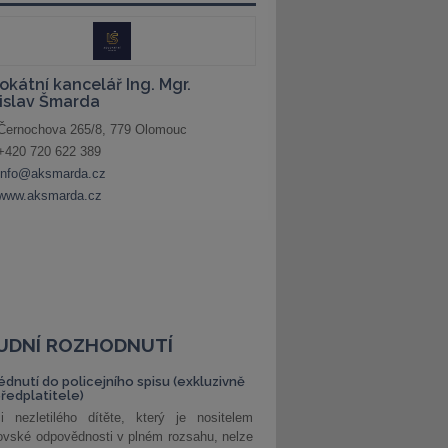
UDNÍ ROZHODNUTÍ
édnutí do policejního spisu (exkluzivně
předplatitele)
i nezletilého dítěte, který je nositelem
ovské odpovědnosti v plném rozsahu, nelze