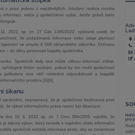
utomatická stopka
 v praxi jednou z nejcitlivějších. Intuitivní reakce mnoha
ou informaci, nelze ji společníkovi vydat. Jenže právě takto
efunguje.
11. 2022, sp. zn. 27 Cdo 1385/2022, výslovně uvedl, že
utečnost, že požadovaná informace nebo údaje plynoucí
 tajemství ve smyslu § 504 občanského zákoníku. Ochrana
m – do sféry povinnosti loajality společníka.
ku. Společník tedy sice může citlivou informaci získat,
ě zpřístupnit třetím osobám, pokud by tím mohl společnosti
 judikatura více věří následné odpovědnosti a loajalitě
informačního prostoru.[5][6]
ní šikanu
ní oprávnění, neznamená, že je společnost bezbranná proti
SO
tějí, že výkon informačního práva nesmí být šikanózní.
Nahl
e dne 10. 6. 2010, sp. zn. 7 Cmo 384/2009, vyložilo, že
pro 
je takový výkon, který nevede k naplnění účelu informační
Rodič
estliže společník nežádá informace proto, aby se zorientoval
rodič