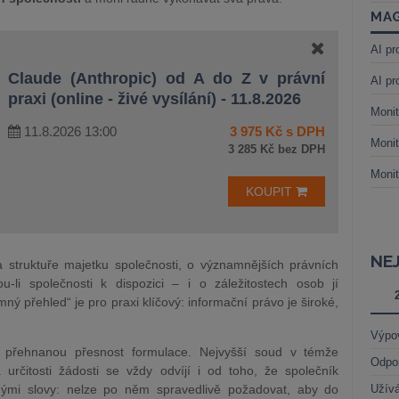
MAG
AI pr
Claude (Anthropic) od A do Z v právní
AI pr
praxi (online - živé vysílání) - 11.8.2026
Monit
11.8.2026 13:00
3 975 Kč s DPH
Monit
3 285 Kč bez DPH
Monit
KOUPIT
NE
 struktuře majetku společnosti, o významnějších právních
-li společnosti k dispozici – i o záležitostech osob jí
ý přehled“ je pro praxi klíčový: informační právo je široké,
Výpo
t přehnanou přesnost formulace. Nejvyšší soud v témže
Odpo
 určitosti žádosti se vždy odvíjí i od toho, že společník
inými slovy: nelze po něm spravedlivě požadovat, aby do
Užívá