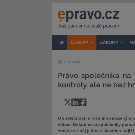
ČLÁNKY
ZÁKONY
N
2. 6. 2026
Právo společníka na in
kontroly, ale ne bez h
U společnosti s ručením omezeným pa
vůbec. Dokud mezi společníky panuje 
stává se z něj jedno z hlavních bojiš