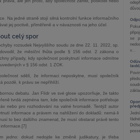
práva, ale jen proto, aby společnost zahltil, poškodil nebo
odepř
důvod
ice. Na jedné straně stojí silná kontrolní funkce informačního
Odp
at jej poctivě, přiměřeně a v návaznosti na jeho účel.
Poku
připo
out celý spor
se p
nedo
chyby rozsudek Nejvyššího soudu ze dne 22. 11. 2022, sp.
v...
ovodil, že měsíční lhůta podle § 156 odst. 2 zákona o
hny případy, kdy společnost poskytnutí informace odmítne
Odův
 uvedených v § 156 odst. 1 ZOK.
(exk
Povin
polečnost sdělí, že informaci neposkytne, musí společník
před
 pozdě, k právu se nepřihlíží.
soudn
zákla
bornou debatu. Jan Flídr ve své glose upozorňuje, že takto
ěřeně tvrdá zejména tam, kde společník informace potřebuje
Opom
ráv nebo pro rozhodování na valné hromadě. Tentýž autor
před
tnutí informace a právem na nahlížení do dokladů: nemá-li
Jední
řádné
emusí to bez dalšího znamenat, že musí obstarat právě tento
Držba
 informace.[7]
posse
ším jedno: dokud nedojde ke změně judikatury, je třeba