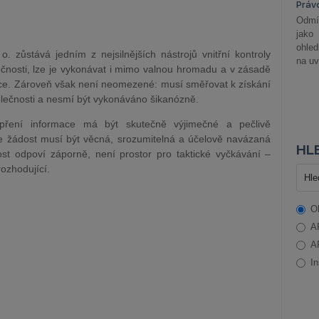
Práv
Odmít
jako
ohle
. zůstává jedním z nejsilnějších nástrojů vnitřní kontroly
na uv
lečnosti, lze je vykonávat i mimo valnou hromadu a v zásadě
mace. Zároveň však není neomezené: musí směřovat k získání
lečnosti a nesmí být vykonáváno šikanózně.
pření informace má být skutečně výjimečné a pečlivě
e žádost musí být věcná, srozumitelná a účelově navázaná
HLE
ost odpoví záporně, není prostor pro taktické vyčkávání –
ozhodující.
O
A
A
In