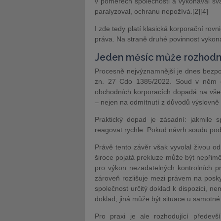
v poměrech společnosti a vykonával svá 
paralyzoval, ochranu nepožívá.[2][4]
I zde tedy platí klasická korporační rovn
práva. Na straně druhé povinnost vykonáv
Jeden měsíc může rozhodn
Procesně nejvýznamnější je dnes bezpo
zn. 27 Cdo 1385/2022. Soud v něm d
obchodních korporacích dopadá na všec
– nejen na odmítnutí z důvodů výslovně
Praktický dopad je zásadní: jakmile s
reagovat rychle. Pokud návrh soudu podá
Právě tento závěr však vyvolal živou od
široce pojatá prekluze může být nepřim
pro výkon nezadatelných kontrolních p
zároveň rozlišuje mezi právem na posky
společnost určitý doklad k dispozici, n
doklad; jiná může být situace u samotné
Pro praxi je ale rozhodující předev