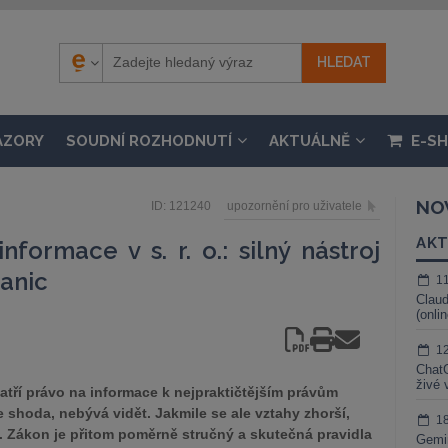
ÁZORY
SOUDNÍ ROZHODNUTÍ
AKTUÁLNĚ
E-S
NO
ID: 121240
upozornění pro uživatele
AKT
formace v s. r. o.: silný nástroj
ranic
1
Claud
(onli
1
ChatG
živé 
tří právo na informace k nejpraktičtějším právům
shoda, nebývá vidět. Jakmile se ale vztahy zhorší,
1
ť. Zákon je přitom poměrně stručný a skutečná pravidla
Gemin