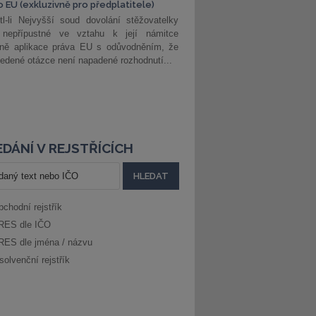
o EU (exkluzivně pro předplatitele)
l-li Nejvyšší soud dovolání stěžovatelky
 nepřípustné ve vztahu k její námitce
dně aplikace práva EU s odůvodněním, že
edené otázce není napadené rozhodnutí...
DÁNÍ V REJSTŘÍCÍCH
bchodní rejstřík
RES dle IČO
RES dle jména / názvu
solvenční rejstřík