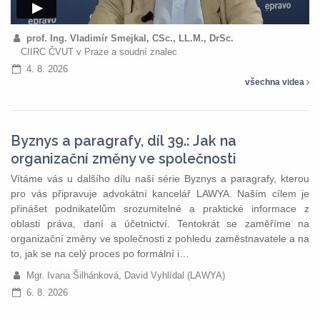
prof. Ing. Vladimír Smejkal, CSc., LL.M., DrSc.
CIIRC ČVUT v Praze a soudní znalec
4. 8. 2026
všechna videa
Byznys a paragrafy, díl 39.: Jak na
organizační změny ve společnosti
Vítáme vás u dalšího dílu naší série Byznys a paragrafy, kterou
pro vás připravuje advokátní kancelář LAWYA. Naším cílem je
přinášet podnikatelům srozumitelné a praktické informace z
oblasti práva, daní a účetnictví. Tentokrát se zaměříme na
organizační změny ve společnosti z pohledu zaměstnavatele a na
to, jak se na celý proces po formální i…
Mgr. Ivana Šilhánková, David Vyhlídal (LAWYA)
6. 8. 2026