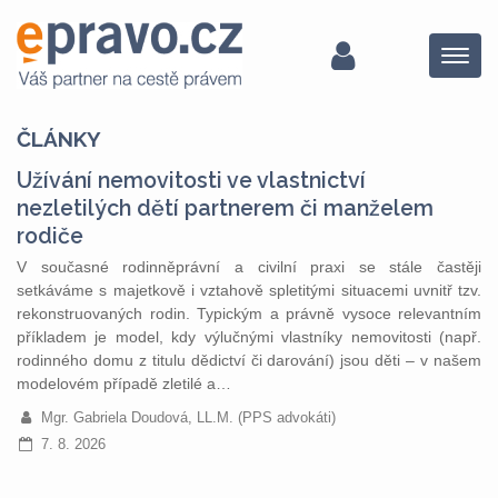
Menu
ČLÁNKY
Užívání nemovitosti ve vlastnictví
nezletilých dětí partnerem či manželem
rodiče
V současné rodinněprávní a civilní praxi se stále častěji
setkáváme s majetkově i vztahově spletitými situacemi uvnitř tzv.
rekonstruovaných rodin. Typickým a právně vysoce relevantním
příkladem je model, kdy výlučnými vlastníky nemovitosti (např.
rodinného domu z titulu dědictví či darování) jsou děti – v našem
modelovém případě zletilé a…
Mgr. Gabriela Doudová, LL.M. (PPS advokáti)
7. 8. 2026