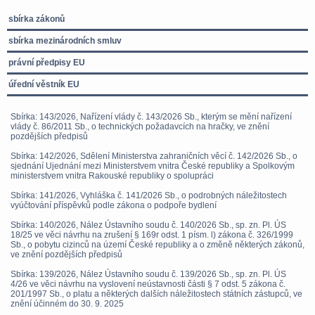
sbírka zákonů
sbírka mezinárodních smluv
právní předpisy EU
úřední věstník EU
Sbírka: 143/2026, Nařízení vlády č. 143/2026 Sb., kterým se mění nařízení
vlády č. 86/2011 Sb., o technických požadavcích na hračky, ve znění
pozdějších předpisů
Sbírka: 142/2026, Sdělení Ministerstva zahraničních věcí č. 142/2026 Sb., o
sjednání Ujednání mezi Ministerstvem vnitra České republiky a Spolkovým
ministerstvem vnitra Rakouské republiky o spolupráci
Sbírka: 141/2026, Vyhláška č. 141/2026 Sb., o podrobných náležitostech
vyúčtování příspěvků podle zákona o podpoře bydlení
Sbírka: 140/2026, Nález Ústavního soudu č. 140/2026 Sb., sp. zn. Pl. ÚS
18/25 ve věci návrhu na zrušení § 169r odst. 1 písm. l) zákona č. 326/1999
Sb., o pobytu cizinců na území České republiky a o změně některých zákonů,
ve znění pozdějších předpisů
Sbírka: 139/2026, Nález Ústavního soudu č. 139/2026 Sb., sp. zn. Pl. ÚS
4/26 ve věci návrhu na vyslovení neústavnosti části § 7 odst. 5 zákona č.
201/1997 Sb., o platu a některých dalších náležitostech státních zástupců, ve
znění účinném do 30. 9. 2025