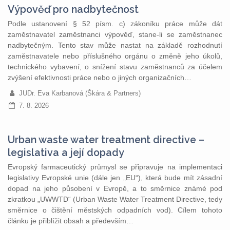
Výpověď pro nadbytečnost
Podle ustanovení § 52 písm. c) zákoníku práce může dát
zaměstnavatel zaměstnanci výpověď, stane-li se zaměstnanec
nadbytečným. Tento stav může nastat na základě rozhodnutí
zaměstnavatele nebo příslušného orgánu o změně jeho úkolů,
technického vybavení, o snížení stavu zaměstnanců za účelem
zvýšení efektivnosti práce nebo o jiných organizačních…
JUDr. Eva Karbanová (Škára & Partners)
7. 8. 2026
Urban waste water treatment directive –
legislativa a její dopady
Evropský farmaceutický průmysl se připravuje na implementaci
legislativy Evropské unie (dále jen „EU“), která bude mít zásadní
dopad na jeho působení v Evropě, a to směrnice známé pod
zkratkou „UWWTD“ (Urban Waste Water Treatment Directive, tedy
směrnice o čištění městských odpadních vod). Cílem tohoto
článku je přiblížit obsah a především…