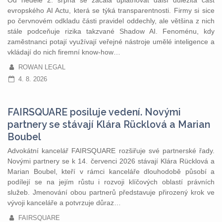
Od neděle 2. srpna se začala uplatňovat další důležitá část
evropského AI Actu, která se týká transparentnosti. Firmy si sice
po červnovém odkladu části pravidel oddechly, ale většina z nich
stále podceňuje rizika takzvané Shadow AI. Fenoménu, kdy
zaměstnanci potají využívají veřejné nástroje umělé inteligence a
vkládají do nich firemní know-how…
ROWAN LEGAL
4. 8. 2026
FAIRSQUARE posiluje vedení. Novými
partnery se stávají Klára Rücklová a Marian
Boubel
Advokátní kancelář FAIRSQUARE rozšiřuje své partnerské řady.
Novými partnery se k 14. červenci 2026 stávají Klára Rücklová a
Marian Boubel, kteří v rámci kanceláře dlouhodobě působí a
podílejí se na jejím růstu i rozvoji klíčových oblastí právních
služeb. Jmenování obou partnerů představuje přirozený krok ve
vývoji kanceláře a potvrzuje důraz…
FAIRSQUARE