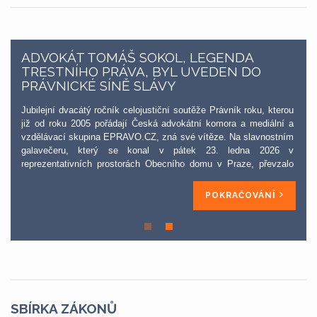
ADVOKÁT TOMÁŠ SOKOL, LEGENDA
TRESTNÍHO PRÁVA, BYL UVEDEN DO
PRÁVNICKÉ SÍNĚ SLÁVY
Jubilejní dvacátý ročník celojustiční soutěže Právník roku, kterou
již od roku 2005 pořádají Česká advokátní komora a mediální a
vzdělávací skupina EPRAVO.CZ, zná své vítěze. Na slavnostním
galavečeru, který se konal v pátek 23. ledna 2026 v
reprezentativních prostorách Obecního domu v Praze, převzalo
skleněnou plastiku sv. Yva, patrona právníků, celkem osm
osobností a jedna byla udělena in memoriam. Poctu nejvyšší,
POKRAČOVÁNÍ
právnického „Oskara“, resp. svatého Yva za celoživotní přínos
českému právu, získal a do Právnické síně slávy byl uveden
advokát Tomáš Sokol.
SBÍRKA ZÁKONŮ