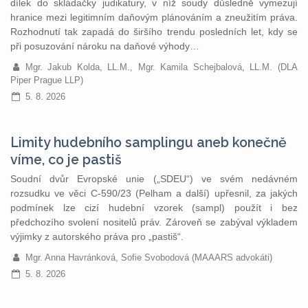
dílek do skládačky judikatury, v níž soudy důsledně vymezují
hranice mezi legitimním daňovým plánováním a zneužitím práva.
Rozhodnutí tak zapadá do širšího trendu posledních let, kdy se
při posuzování nároku na daňové výhody…
Mgr. Jakub Kolda, LL.M., Mgr. Kamila Schejbalová, LL.M. (DLA
Piper Prague LLP)
5. 8. 2026
Limity hudebního samplingu aneb konečně
víme, co je pastiš
Soudní dvůr Evropské unie („SDEU“) ve svém nedávném
rozsudku ve věci C-590/23 (Pelham a další) upřesnil, za jakých
podmínek lze cizí hudební vzorek (sampl) použít i bez
předchozího svolení nositelů práv. Zároveň se zabýval výkladem
výjimky z autorského práva pro „pastiš“.
Mgr. Anna Havránková, Sofie Svobodová (MAAARS advokáti)
5. 8. 2026