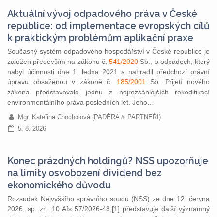
Aktuální vývoj odpadového práva v České
republice: od implementace evropských cílů
k praktickým problémům aplikační praxe
Současný systém odpadového hospodářství v České republice je
založen především na zákonu č.
541/2020
Sb., o odpadech, který
nabyl účinnosti dne 1. ledna 2021 a nahradil předchozí právní
úpravu obsaženou v zákoně č.
185/2001
Sb. Přijetí nového
zákona představovalo jednu z nejrozsáhlejších rekodifikací
environmentálního práva posledních let. Jeho…
Mgr. Kateřina Chocholová (PADĚRA & PARTNEŘI)
5. 8. 2026
Konec prázdných holdingů? NSS upozorňuje
na limity osvobození dividend bez
ekonomického důvodu
Rozsudek Nejvyššího správního soudu (NSS) ze dne 12. června
2026, sp. zn. 10 Afs 57/2026‑48,[1] představuje další významný