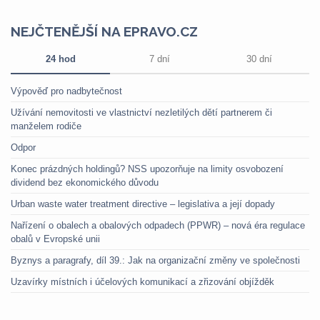
NEJČTENĚJŠÍ NA EPRAVO.CZ
24 hod
7 dní
30 dní
Výpověď pro nadbytečnost
Užívání nemovitosti ve vlastnictví nezletilých dětí partnerem či
manželem rodiče
Odpor
Konec prázdných holdingů? NSS upozorňuje na limity osvobození
dividend bez ekonomického důvodu
Urban waste water treatment directive – legislativa a její dopady
Nařízení o obalech a obalových odpadech (PPWR) – nová éra regulace
obalů v Evropské unii
Byznys a paragrafy, díl 39.: Jak na organizační změny ve společnosti
Uzavírky místních i účelových komunikací a zřizování objížděk