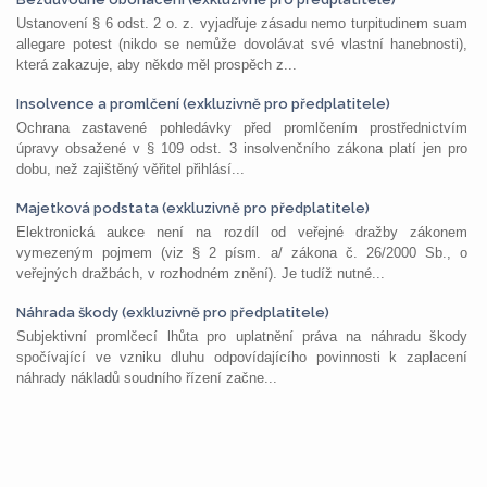
Ustanovení § 6 odst. 2 o. z. vyjadřuje zásadu nemo turpitudinem suam
allegare potest (nikdo se nemůže dovolávat své vlastní hanebnosti),
která zakazuje, aby někdo měl prospěch z...
Insolvence a promlčení (exkluzivně pro předplatitele)
Ochrana zastavené pohledávky před promlčením prostřednictvím
úpravy obsažené v § 109 odst. 3 insolvenčního zákona platí jen pro
dobu, než zajištěný věřitel přihlásí...
Majetková podstata (exkluzivně pro předplatitele)
Elektronická aukce není na rozdíl od veřejné dražby zákonem
vymezeným pojmem (viz § 2 písm. a/ zákona č. 26/2000 Sb., o
veřejných dražbách, v rozhodném znění). Je tudíž nutné...
Náhrada škody (exkluzivně pro předplatitele)
Subjektivní promlčecí lhůta pro uplatnění práva na náhradu škody
spočívající ve vzniku dluhu odpovídajícího povinnosti k zaplacení
náhrady nákladů soudního řízení začne...