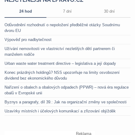
24 hod
7 dní
30 dní
Odůvodnění rozhodnutí o nepoložení předběžné otázky Soudnímu
dvoru EU
Výpověď pro nadbytečnost
Užívání nemovitosti ve vlastnictví nezletilých dětí partnerem či
manželem rodiče
Urban waste water treatment directive – legislativa a její dopady
Konec prázdných holdingů? NSS upozorňuje na limity osvobození
dividend bez ekonomického důvodu
Nařízení o obalech a obalových odpadech (PPWR) – nová éra regulace
obalů v Evropské unii
Byznys a paragrafy, díl 39.: Jak na organizační změny ve společnosti
Uzavírky místních i účelových komunikací a zřizování objížděk