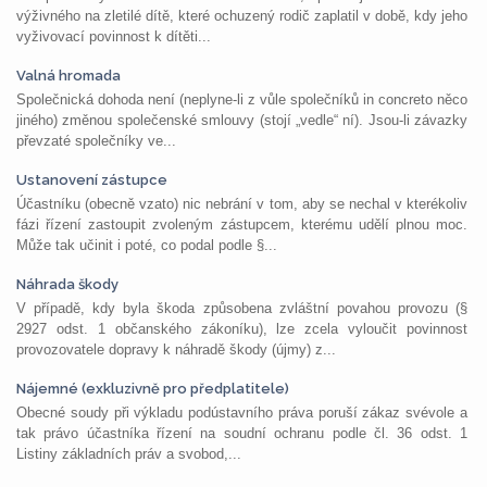
výživného na zletilé dítě, které ochuzený rodič zaplatil v době, kdy jeho
vyživovací povinnost k dítěti...
Valná hromada
Společnická dohoda není (neplyne-li z vůle společníků in concreto něco
jiného) změnou společenské smlouvy (stojí „vedle“ ní). Jsou-li závazky
převzaté společníky ve...
Ustanovení zástupce
Účastníku (obecně vzato) nic nebrání v tom, aby se nechal v kterékoliv
fázi řízení zastoupit zvoleným zástupcem, kterému udělí plnou moc.
Může tak učinit i poté, co podal podle §...
Náhrada škody
V případě, kdy byla škoda způsobena zvláštní povahou provozu (§
2927 odst. 1 občanského zákoníku), lze zcela vyloučit povinnost
provozovatele dopravy k náhradě škody (újmy) z...
Nájemné (exkluzivně pro předplatitele)
Obecné soudy při výkladu podústavního práva poruší zákaz svévole a
tak právo účastníka řízení na soudní ochranu podle čl. 36 odst. 1
Listiny základních práv a svobod,...