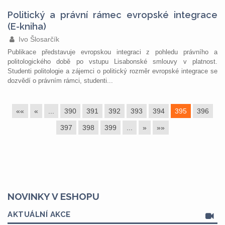
Politický a právní rámec evropské integrace
(E-kniha)
Ivo Šlosarčík
Publikace představuje evropskou integraci z pohledu právního a
politologického době po vstupu Lisabonské smlouvy v platnost.
Studenti politologie a zájemci o politický rozměr evropské integrace se
dozvědí o právním rámci, studenti...
««
«
...
390
391
392
393
394
395
396
397
398
399
...
»
»»
NOVINKY V ESHOPU
AKTUÁLNÍ AKCE