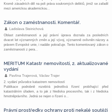
Kromě zásadních děl na poli práva soukromých deliktů, jimiž se zařadil
mezi americkou akademickou...
Zákon o zaměstnanosti. Komentář.
Ladislava Steinichová
Oblast zaměstnanosti a její právní úprava doznala za posledních
dvacet let významných změn a její vývoj, významně ovlivněn názory a
právem Evropské unie, i nadále pokračuje. Tento komentovaný zákon o
zaměstnanosti z pera...
MERITUM Katastr nemovitostí, 2. aktualizované
vydání
Pavlína Trajerová, Václav Trajer
2. vydání průvodce katastrem nemovitostí
Publikace podrobně rozebírá jednotlivá řízení probíhající před
katastrálním úřadem, a to jak z hlediska procesního, tak i z hlediska
hmotněprávního. Jedná se nejen o řízení o...
Právní prostředky ochrany proti nekalé soutěži