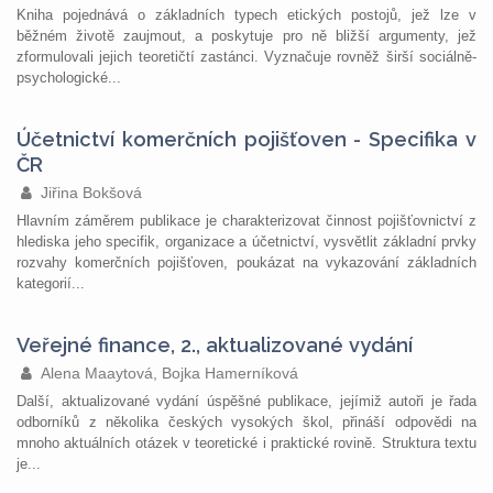
Kniha pojednává o základních typech etických postojů, jež lze v
běžném životě zaujmout, a poskytuje pro ně bližší argumenty, jež
zformulovali jejich teoretičtí zastánci. Vyznačuje rovněž širší sociálně-
psychologické...
Účetnictví komerčních pojišťoven - Specifika v
ČR
Jiřina Bokšová
Hlavním záměrem publikace je charakterizovat činnost pojišťovnictví z
hlediska jeho specifik, organizace a účetnictví, vysvětlit základní prvky
rozvahy komerčních pojišťoven, poukázat na vykazování základních
kategorií...
Veřejné finance, 2., aktualizované vydání
Alena Maaytová, Bojka Hamerníková
Další, aktualizované vydání úspěšné publikace, jejímiž autoři je řada
odborníků z několika českých vysokých škol, přináší odpovědi na
mnoho aktuálních otázek v teoretické i praktické rovině. Struktura textu
je...