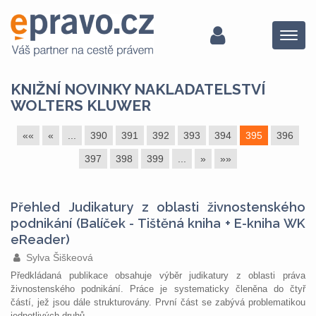
Menu
KNIŽNÍ NOVINKY NAKLADATELSTVÍ
WOLTERS KLUWER
««
«
...
390
391
392
393
394
395
396
397
398
399
...
»
»»
Přehled Judikatury z oblasti živnostenského
podnikání (Balíček - Tištěná kniha + E-kniha WK
eReader)
Sylva Šiškeová
Předkládaná publikace obsahuje výběr judikatury z oblasti práva
živnostenského podnikání. Práce je systematicky členěna do čtyř
částí, jež jsou dále strukturovány. První část se zabývá problematikou
jednotlivých druhů...