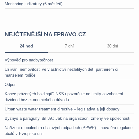
Monitoring judikatury (6 měsíců)
NEJČTENĚJŠÍ NA EPRAVO.CZ
24 hod
7 dní
30 dní
Výpověď pro nadbytečnost
Užívání nemovitosti ve vlastnictví nezletilých dětí partnerem či
manželem rodiče
Odpor
Konec prázdných holdingů? NSS upozorňuje na limity osvobození
dividend bez ekonomického důvodu
Urban waste water treatment directive – legislativa a její dopady
Byznys a paragrafy, díl 39.: Jak na organizační změny ve společnosti
Nařízení o obalech a obalových odpadech (PPWR) – nová éra regulace
obalů v Evropské unii