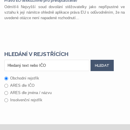
Právo EU (exkluzivně pro předplatitele)
Odmítl-li Nejvyšší soud dovolání stěžovatelky jako nepřípustné ve
vztahu k její námitce ohledně aplikace práva EU s odůvodněním, že na
uvedené otázce není napadené rozhodnutí...
HLEDÁNÍ V REJSTŘÍCÍCH
Obchodní rejstřík
ARES dle IČO
ARES dle jména / názvu
Insolvenční rejstřík