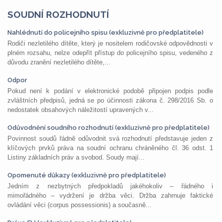
SOUDNÍ ROZHODNUTÍ
Nahlédnutí do policejního spisu (exkluzivně pro předplatitele)
Rodiči nezletilého dítěte, který je nositelem rodičovské odpovědnosti v
plném rozsahu, nelze odepřít přístup do policejního spisu, vedeného z
důvodu zranění nezletilého dítěte,...
Odpor
Pokud není k podání v elektronické podobě připojen podpis podle
zvláštních předpisů, jedná se po účinnosti zákona č. 298/2016 Sb. o
nedostatek obsahových náležitostí upravených v...
Odůvodnění soudního rozhodnutí (exkluzivně pro předplatitele)
Povinnost soudů řádně odůvodnit svá rozhodnutí představuje jeden z
klíčových prvků práva na soudní ochranu chráněného čl. 36 odst. 1
Listiny základních práv a svobod. Soudy mají...
Opomenuté důkazy (exkluzivně pro předplatitele)
Jedním z nezbytných předpokladů jakéhokoliv – řádného i
mimořádného – vydržení je držba věci. Držba zahrnuje faktické
ovládání věci (corpus possessionis) a současně...