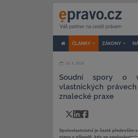
ČLÁNKY
ZÁKONY
N
24. 4. 2024
Soudní spory o vy
vlastnických práve
znalecké praxe
Spoluvlastnictví je časté především v
stane v případě, kdy se spoluvlastn