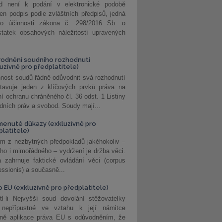
d není k podání v elektronické podobě
jen podpis podle zvláštních předpisů, jedná
o účinnosti zákona č. 298/2016 Sb. o
statek obsahových náležitostí upravených
odnění soudního rozhodnutí
luzivně pro předplatitele)
nost soudů řádně odůvodnit svá rozhodnutí
stavuje jeden z klíčových prvků práva na
í ochranu chráněného čl. 36 odst. 1 Listiny
dních práv a svobod. Soudy mají...
enuté důkazy (exkluzivně pro
platitele)
m z nezbytných předpokladů jakéhokoliv –
ho i mimořádného – vydržení je držba věci.
 zahrnuje faktické ovládání věci (corpus
ssionis) a současně...
o EU (exkluzivně pro předplatitele)
l-li Nejvyšší soud dovolání stěžovatelky
 nepřípustné ve vztahu k její námitce
dně aplikace práva EU s odůvodněním, že