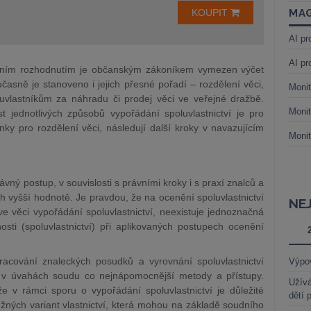
KOUPIT
MAG
AI pr
AI pr
oudním rozhodnutím je občanským zákoníkem vymezen výčet
sně je stanoveno i jejich přesné pořadí – rozdělení věci,
Monit
uvlastníkům za náhradu či prodej věci ve veřejné dražbě.
Monit
 jednotlivých způsobů vypořádání spoluvlastnictví je pro
ky pro rozdělení věci, následují další kroky v navazujícím
Monit
ávný postup, v souvislosti s právními kroky i s praxí znalců a
ch vyšší hodnotě. Je pravdou, že na ocenění spoluvlastnictví
NE
e věci vypořádání spoluvlastnictví, neexistuje jednoznačná
sti (spoluvlastnictví) při aplikovaných postupech ocenění
acování znaleckých posudků a vyrovnání spoluvlastnictví
Výpo
 a v úvahách soudu co nejnápomocnější metody a přístupy.
Užívá
e v rámci sporu o vypořádání spoluvlastnictví je důležité
dětí 
ožných variant vlastnictví, která mohou na základě soudního