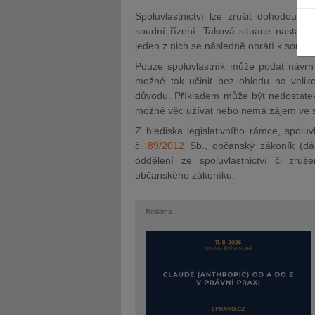
Spoluvlastnictví lze zrušit dohodou v
soudní řízení. Taková situace nastane
jeden z nich se následně obrátí k soudu.
Pouze spoluvlastník může podat návrh n
možné tak učinit bez ohledu na veliko
JUDr. Tomáš Nielsen
JUDr. Tom
důvodu. Příkladem může být nedostatek
možné věc užívat nebo nemá zájem ve spo
Kurzy lektora
Kurzy le
Z hlediska legislativního rámce, spoluv
č.
89/2012
Sb., občanský zákoník (dá
oddělení ze spoluvlastnictví či zruš
občanského zákoníku.
Reklama