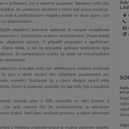
ani o judikaturu, ani o odborný propočet, literaturu nebo jiná
A dodává, že uvedenou okolnost v rámci své praxe pozoruje.
pu dojít k podhodnocení majetku jedné ze stran sporu, což
ž za diskriminační.
SA objektivní jednotně aplikovat či naopak neaplikovat
lynoucích z vlastnického práva k nemovitostem. Právě každá
bu vlastnictví plynou. V případě propojení a sjednocení
 žádná rizika, a tak by případná aplikace koeficientu byla
tknout, že zohledněním srážky by došlo ke znevýhodnění
ty nemovitosti.
aleckých posudků měly být reflektovány veškeré možnosti
v. Ty jsou v dané soudní věci důležitým parametrem pro
SO
edmětu ocenění. Současně by v rámci daných sporů měly
udního řízení a znalecké posudky by tak měly být v soudním
Nahl
pro 
Rodič
zdrojů existuje přes 1 000 rozsudků ve věci zrušení a
rodič
í. Lze tedy obecně říci, že spoluvlastnictví je aktuálním
odepř
ost znalců, kteří jsou součástí procesu, a jejich odbornost
důvod
Odp
hled z hlediska znalecké praxe je možné závěrem doplnit,