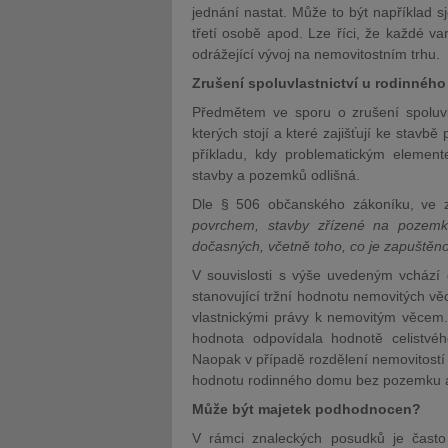
jednání nastat. Může to být například sj
třetí osobě apod. Lze říci, že každé va
odrážející vývoj na nemovitostním trhu.
Zrušení spoluvlastnictví u rodinného
Předmětem ve sporu o zrušení spoluvl
kterých stojí a které zajišťují ke stavbě
příkladu, kdy problematickým elemente
stavby a pozemků odlišná.
Dle § 506 občanského zákoníku, ve z
povrchem, stavby zřízené na pozemku
dočasných, včetně toho, co je zapuště
V souvislosti s výše uvedeným vchází 
stanovující tržní hodnotu nemovitých věc
vlastnickými právy k nemovitým věcem. 
hodnota odpovídala hodnotě celistvé
Naopak v případě rozdělení nemovitostí b
hodnotu rodinného domu bez pozemku a
Může být majetek podhodnocen?
V rámci znaleckých posudků je často