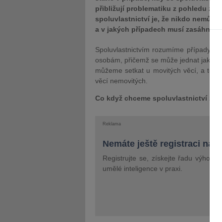
přibližují problematiku z pohledu zn
spoluvlastnictví je, že nikdo nemůže
a v jakých případech musí zasáhnou
Spoluvlastnictvím rozumíme případy, k
osobám, přičemž se může jednat jak o os
můžeme setkat u movitých věcí, a to h
věcí nemovitých.
Co když chceme spoluvlastnictví zruš
Reklama
Nemáte ještě registraci na 
Registrujte se, získejte řadu výhod 
umělé inteligence v praxi.