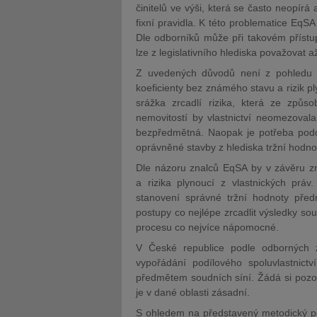
činitelů ve výši, která se často neopírá 
fixní pravidla. K této problematice EqS
Dle odborníků může při takovém přístu
lze z legislativního hlediska považovat a
Z uvedených důvodů není z pohledu Eq
koeficienty bez známého stavu a rizik p
srážka zrcadlí rizika, která ze způso
nemovitostí by vlastnictví neomezovala
bezpředmětná. Naopak je potřeba podo
oprávněné stavby z hlediska tržní hodno
Dle názoru znalců EqSA by v závěru zn
a rizika plynoucí z vlastnických prá
stanovení správné tržní hodnoty př
postupy co nejlépe zrcadlit výsledky so
procesu co nejvíce nápomocné.
V České republice podle odborných 
vypořádání podílového spoluvlastnictv
předmětem soudních síní. Žádá si pozorn
je v dané oblasti zásadní.
S ohledem na představený metodický po