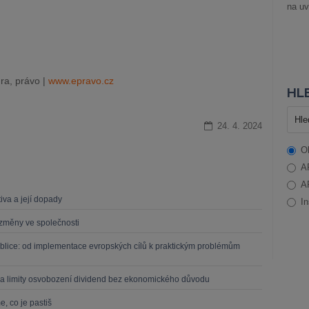
na uv
ra, právo |
www.epravo.cz
HLE
24. 4. 2024
O
A
A
iva a její dopady
In
í změny ve společnosti
blice: od implementace evropských cílů k praktickým problémům
a limity osvobození dividend bez ekonomického důvodu
, co je pastiš