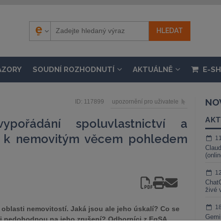
ÁZORY
SOUDNÍ ROZHODNUTÍ
AKTUÁLNĚ
E-S
NO
ID: 117899
upozornění pro uživatele
AKT
pořádání spoluvlastnictví a
ch k nemovitým věcem pohledem
1
Claud
(onli
1
ChatG
živé 
1
 oblasti nemovitostí. Jaká jsou ale jeho úskalí? Co se
Gemin
íci nedohodnou na jeho zrušení? Odborníci z EqSA