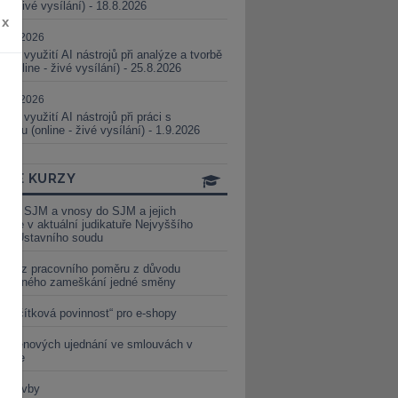
ne - živé vysílání) - 18.8.2026
x
5.08.2026
ické využití AI nástrojů při analýze a tvorbě
 (online - živé vysílání) - 25.8.2026
1.09.2026
ické využití AI nástrojů při práci s
aturou (online - živé vysílání) - 1.9.2026
INE KURZY
y ze SJM a vnosy do SJM a jejich
izace v aktuální judikatuře Nejvyššího
u a Ústavního soudu
věď z pracovního poměru z důvodu
luveného zameškání jedné směny
„tlačítková povinnost“ pro e-shopy
a cenových ujednání ve smlouvách v
etice
é stavby