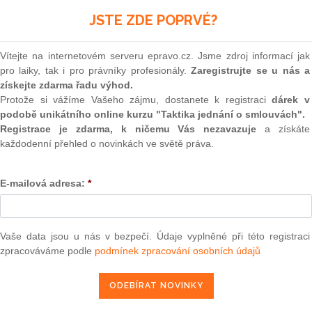
(onli
alecké praxe. Jednou ze základních zákonných úprav
JSTE ZDE POPRVÉ?
 být nucen v něm setrvat. Kdy je zrušení bezproblémové
2
t soud?
Prakt
smluv
Vítejte na internetovém serveru epravo.cz. Jsme zdroj informací jak
dy k předmětné věci náleží vlastnické právo alespoň dvěma
pro laiky, tak i pro právníky profesionály.
Zaregistrujte se u nás a
0
oby fyzické, tak o osoby právnické. Se spoluvlastnictvím se
získejte zdarma řadu výhod.
Prakt
motných i nehmotných, nicméně nejčastěji jej pozorujeme u
Protože si vážíme Vašeho zájmu, dostanete k registraci
dárek v
judik
podobě unikátního online kurzu "Taktika jednání o smlouvách".
Registrace je zdarma, k ničemu Vás nezavazuje
a získáte
it?
ONL
každodenní přehled o novinkách ve světě práva.
Vnos
valor
E-mailová adresa:
*
soud
epravo.cz?
Výpo
neom
a jako dárek Vám zašleme aktuální online kurz na využití
Vaše data jsou u nás v bezpečí. Údaje vyplněné při této registraci
Nová 
zpracováváme podle
podmínek zpracování osobních údajů
REGISTROVAT ZDE
Změn
energ
Čern