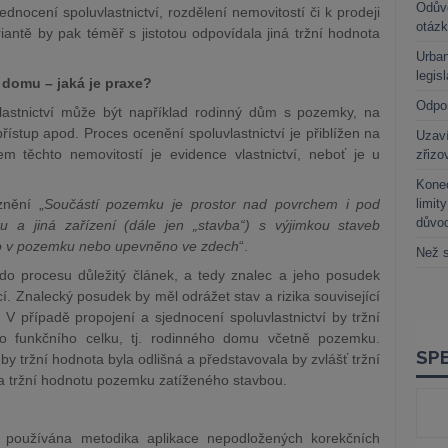
Odůvo
ednocení spoluvlastnictví, rozdělení nemovitostí či k prodeji
otáz
riantě by pak téměř s jistotou odpovídala jiná tržní hodnota
Urban
legis
 domu – jaká je praxe?
Odpo
astnictví může být například rodinný dům s pozemky, na
 přístup apod. Proces ocenění spoluvlastnictví je přiblížen na
Uzaví
m těchto nemovitostí je evidence vlastnictví, neboť je u
zřizo
Kone
nění „
Součástí pozemku je prostor nad povrchem i pod
limit
důvo
 a jiná zařízení (dále jen „stavba“) s výjimkou staveb
no v pozemku nebo upevněno ve zdech
“.
Než s
do procesu důležitý článek, a tedy znalec a jeho posudek
í. Znalecký posudek by měl odrážet stav a rizika související
V případě propojení a sjednocení spoluvlastnictví by tržní
ho funkčního celku, tj. rodinného domu včetně pozemku.
y tržní hodnota byla odlišná a představovala by zvlášť tržní
 tržní hodnotu pozemku zatíženého stavbou.
 používána metodika aplikace nepodložených korekčních