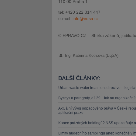
110 00 Praha 1
tel: +420 222 314 447
e-mail:
info@eqsa.cz
© EPRAVO.CZ – Sbírka zákonů, judikatu
Ing. Kateřina Kotrčová (EqSA)
DALŠÍ ČLÁNKY:
Urban waste water treatment directive – legislat
Byznys a paragrafy, díl 39.: Jak na organizačn
Aktuální vývoj odpadového práva v České repu
aplikační praxe
Konec prázdných holdingů? NSS upozorňuje n
Limity hudebního samplingu aneb konečně víme