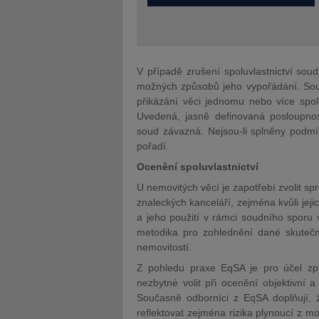
V případě zrušení spoluvlastnictví s
možných způsobů jeho vypořádání. Souča
přikázání věci jednomu nebo více spol
Uvedená, jasně definovaná posloupnost
soud závazná. Nejsou-li splněny podmín
pořadí.
Ocenění spoluvlastnictví
U nemovitých věcí je zapotřebí zvolit spr
znaleckých kanceláří, zejména kvůli jeji
a jeho použití v rámci soudního sporu v
metodika pro zohlednění dané skutečno
nemovitostí.
Z pohledu praxe EqSA je pro účel zpr
nezbytné volit při ocenění objektivní
Současně odborníci z EqSA doplňují, ž
reflektovat zejména rizika plynoucí z m