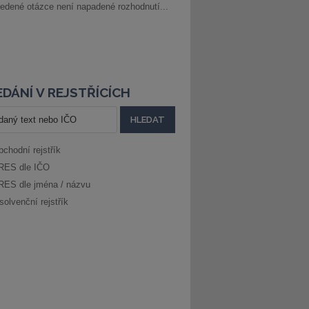
edené otázce není napadené rozhodnutí...
DÁNÍ V REJSTŘÍCÍCH
bchodní rejstřík
RES dle IČO
RES dle jména / názvu
solvenční rejstřík