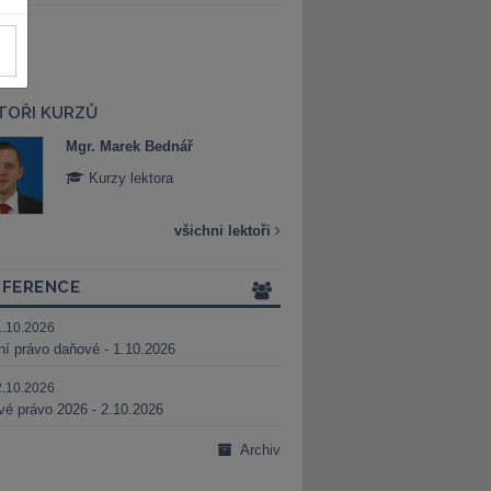
TOŘI KURZŮ
Mgr. Marek Bednář
Mgr. Veronika 
Kurzy lektora
Kurzy lektora
všichni lektoři
FERENCE
1.10.2026
ní právo daňové - 1.10.2026
2.10.2026
é právo 2026 - 2.10.2026
Archiv