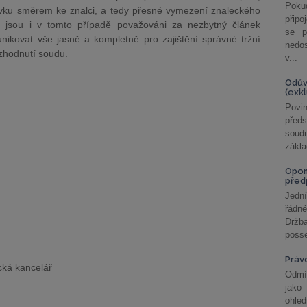
Poku
vku směrem ke znalci, a tedy přesné vymezení znaleckého
připo
i jsou i v tomto případě považováni za nezbytný článek
se p
nikovat vše jasně a kompletně pro zajištění správné tržní
nedo
ozhodnutí soudu.
v...
Odův
(exk
Povin
před
soudn
zákla
Opom
před
Jední
řádné
Držba
posse
Práv
ecká kancelář
Odmít
jako
ohle