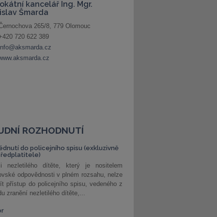
UDNÍ ROZHODNUTÍ
édnutí do policejního spisu (exkluzivně
předplatitele)
i nezletilého dítěte, který je nositelem
ovské odpovědnosti v plném rozsahu, nelze
ít přístup do policejního spisu, vedeného z
u zranění nezletilého dítěte,...
or