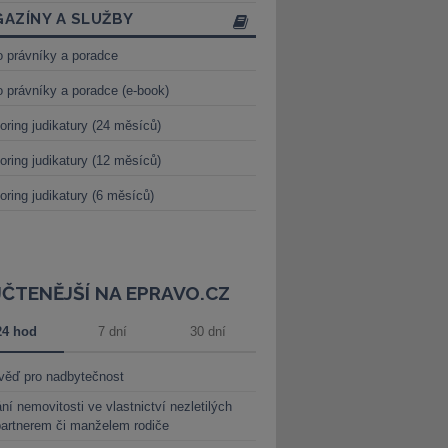
AZÍNY A SLUŽBY
o právníky a poradce
o právníky a poradce (e-book)
oring judikatury (24 měsíců)
oring judikatury (12 měsíců)
oring judikatury (6 měsíců)
JČTENĚJŠÍ NA EPRAVO.CZ
24 hod
7 dní
30 dní
věď pro nadbytečnost
ní nemovitosti ve vlastnictví nezletilých
partnerem či manželem rodiče