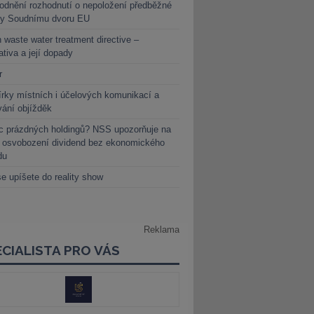
dnění rozhodnutí o nepoložení předběžné
ky Soudnímu dvoru EU
 waste water treatment directive –
lativa a její dopady
r
rky místních i účelových komunikací a
vání objížděk
c prázdných holdingů? NSS upozorňuje na
y osvobození dividend bez ekonomického
du
e upíšete do reality show