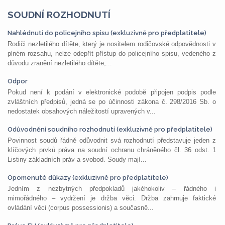
SOUDNÍ ROZHODNUTÍ
Nahlédnutí do policejního spisu (exkluzivně pro předplatitele)
Rodiči nezletilého dítěte, který je nositelem rodičovské odpovědnosti v
plném rozsahu, nelze odepřít přístup do policejního spisu, vedeného z
důvodu zranění nezletilého dítěte,...
Odpor
Pokud není k podání v elektronické podobě připojen podpis podle
zvláštních předpisů, jedná se po účinnosti zákona č. 298/2016 Sb. o
nedostatek obsahových náležitostí upravených v...
Odůvodnění soudního rozhodnutí (exkluzivně pro předplatitele)
Povinnost soudů řádně odůvodnit svá rozhodnutí představuje jeden z
klíčových prvků práva na soudní ochranu chráněného čl. 36 odst. 1
Listiny základních práv a svobod. Soudy mají...
Opomenuté důkazy (exkluzivně pro předplatitele)
Jedním z nezbytných předpokladů jakéhokoliv – řádného i
mimořádného – vydržení je držba věci. Držba zahrnuje faktické
ovládání věci (corpus possessionis) a současně...