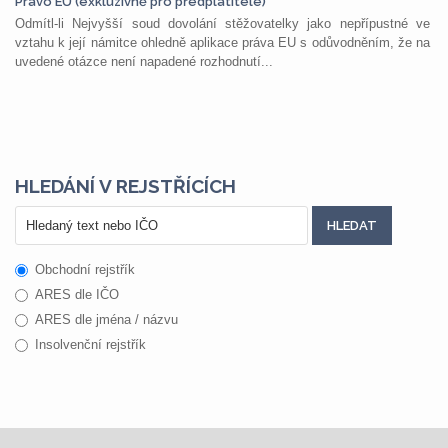
Právo EU (exkluzivně pro předplatitele)
Odmítl-li Nejvyšší soud dovolání stěžovatelky jako nepřípustné ve
vztahu k její námitce ohledně aplikace práva EU s odůvodněním, že na
uvedené otázce není napadené rozhodnutí...
HLEDÁNÍ V REJSTŘÍCÍCH
Obchodní rejstřík
ARES dle IČO
ARES dle jména / názvu
Insolvenční rejstřík