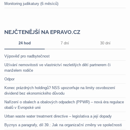
Monitoring judikatury (6 měsíců)
NEJČTENĚJŠÍ NA EPRAVO.CZ
24 hod
7 dní
30 dní
Výpověď pro nadbytečnost
Užívání nemovitosti ve vlastnictví nezletilých dětí partnerem či
manželem rodiče
Odpor
Konec prázdných holdingů? NSS upozorňuje na limity osvobození
dividend bez ekonomického důvodu
Nařízení o obalech a obalových odpadech (PPWR) – nová éra regulace
obalů v Evropské unii
Urban waste water treatment directive – legislativa a její dopady
Byznys a paragrafy, díl 39.: Jak na organizační změny ve společnosti