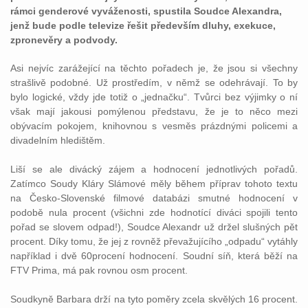
rámci genderové vyváženosti, spustila Soudce Alexandra,
jenž bude podle televize řešit především dluhy, exekuce,
zpronevěry a podvody.
Asi nejvíc zarážející na těchto pořadech je, že jsou si všechny
strašlivě podobné. Už prostředím, v němž se odehrávají. To by
bylo logické, vždy jde totiž o „jednačku“. Tvůrci bez výjimky o ní
však mají jakousi pomýlenou představu, že je to něco mezi
obývacím pokojem, knihovnou s vesměs prázdnými policemi a
divadelním hledištěm.
Liší se ale divácký zájem a hodnocení jednotlivých pořadů.
Zatímco Soudy Kláry Slámové měly během příprav tohoto textu
na Česko-Slovenské filmové databázi smutné hodnocení v
podobě nula procent (všichni zde hodnotící diváci spojili tento
pořad se slovem odpad!), Soudce Alexandr už držel slušných pět
procent. Díky tomu, že jej z rovněž převažujícího „odpadu“ vytáhly
například i dvě 60procení hodnocení. Soudní síň, která běží na
FTV Prima, má pak rovnou osm procent.
Soudkyně Barbara drží na tyto poměry zcela skvělých 16 procent.