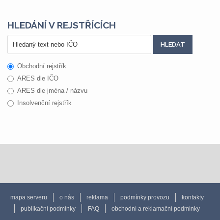
HLEDÁNÍ V REJSTŘÍCÍCH
Obchodní rejstřík
ARES dle IČO
ARES dle jména / názvu
Insolvenční rejstřík
mapa serveru
o nás
reklama
podmínky provozu
kontakty
publikační podmínky
FAQ
obchodní a reklamační podmínky