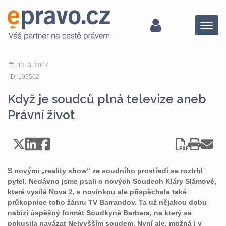
Menu
13. 3. 2017
ID: 105502
Když je soudců plná televize aneb
Právní život
S novými „reality show“ ze soudního prostředí se roztrhl
pytel. Nedávno jsme psali o nových Soudech Kláry Slámové,
které vysílá Nova 2, s novinkou ale přispěchala také
průkopnice toho žánru TV Barrandov. Ta už nějakou dobu
nabízí úspěšný formát Soudkyně Barbara, na který se
pokusila navázat Nejvyšším soudem. Nyní ale, možná i v