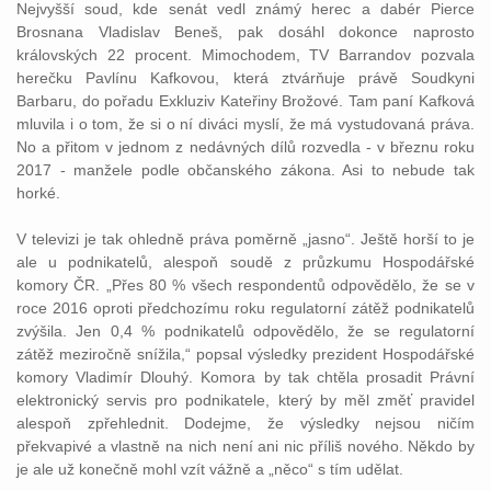
Nejvyšší soud, kde senát vedl známý herec a dabér Pierce
Brosnana Vladislav Beneš, pak dosáhl dokonce naprosto
královských 22 procent. Mimochodem, TV Barrandov pozvala
herečku Pavlínu Kafkovou, která ztvárňuje právě Soudkyni
Barbaru, do pořadu Exkluziv Kateřiny Brožové. Tam paní Kafková
mluvila i o tom, že si o ní diváci myslí, že má vystudovaná práva.
No a přitom v jednom z nedávných dílů rozvedla - v březnu roku
2017 - manžele podle občanského zákona. Asi to nebude tak
horké.
V televizi je tak ohledně práva poměrně „jasno“. Ještě horší to je
ale u podnikatelů, alespoň soudě z průzkumu Hospodářské
komory ČR. „Přes 80 % všech respondentů odpovědělo, že se v
roce 2016 oproti předchozímu roku regulatorní zátěž podnikatelů
zvýšila. Jen 0,4 % podnikatelů odpovědělo, že se regulatorní
zátěž meziročně snížila,“ popsal výsledky prezident Hospodářské
komory Vladimír Dlouhý. Komora by tak chtěla prosadit Právní
elektronický servis pro podnikatele, který by měl změť pravidel
alespoň zpřehlednit. Dodejme, že výsledky nejsou ničím
překvapivé a vlastně na nich není ani nic příliš nového. Někdo by
je ale už konečně mohl vzít vážně a „něco“ s tím udělat.