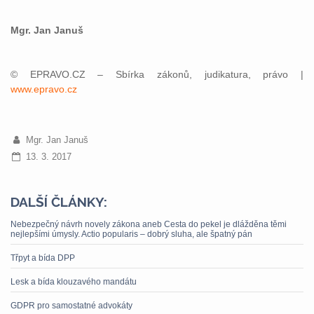
Mgr. Jan Januš
© EPRAVO.CZ – Sbírka zákonů, judikatura, právo |
www.epravo.cz
Mgr. Jan Januš
13. 3. 2017
DALŠÍ ČLÁNKY:
Nebezpečný návrh novely zákona aneb Cesta do pekel je dlážděna těmi
nejlepšími úmysly. Actio popularis – dobrý sluha, ale špatný pán
Třpyt a bída DPP
Lesk a bída klouzavého mandátu
GDPR pro samostatné advokáty