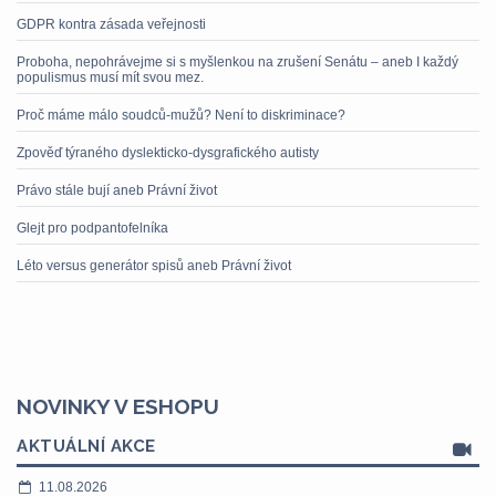
GDPR kontra zásada veřejnosti
Proboha, nepohrávejme si s myšlenkou na zrušení Senátu – aneb I každý
populismus musí mít svou mez.
Proč máme málo soudců-mužů? Není to diskriminace?
Zpověď týraného dyslekticko-dysgrafického autisty
Právo stále bují aneb Právní život
Glejt pro podpantofelníka
Léto versus generátor spisů aneb Právní život
NOVINKY V ESHOPU
AKTUÁLNÍ AKCE
11.08.2026