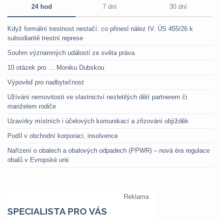
24 hod
7 dní
30 dní
Když formální trestnost nestačí: co přinesl nález IV. ÚS 455/26 k
subsidiaritě trestní represe
Souhrn významných událostí ze světa práva
10 otázek pro … Moniku Dubskou
Výpověď pro nadbytečnost
Užívání nemovitosti ve vlastnictví nezletilých dětí partnerem či
manželem rodiče
Uzavírky místních i účelových komunikací a zřizování objížděk
Podíl v obchodní korporaci, insolvence
Nařízení o obalech a obalových odpadech (PPWR) – nová éra regulace
obalů v Evropské unii