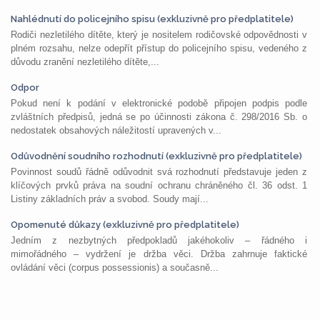
Nahlédnutí do policejního spisu (exkluzivně pro předplatitele)
Rodiči nezletilého dítěte, který je nositelem rodičovské odpovědnosti v
plném rozsahu, nelze odepřít přístup do policejního spisu, vedeného z
důvodu zranění nezletilého dítěte,...
Odpor
Pokud není k podání v elektronické podobě připojen podpis podle
zvláštních předpisů, jedná se po účinnosti zákona č. 298/2016 Sb. o
nedostatek obsahových náležitostí upravených v...
Odůvodnění soudního rozhodnutí (exkluzivně pro předplatitele)
Povinnost soudů řádně odůvodnit svá rozhodnutí představuje jeden z
klíčových prvků práva na soudní ochranu chráněného čl. 36 odst. 1
Listiny základních práv a svobod. Soudy mají...
Opomenuté důkazy (exkluzivně pro předplatitele)
Jedním z nezbytných předpokladů jakéhokoliv – řádného i
mimořádného – vydržení je držba věci. Držba zahrnuje faktické
ovládání věci (corpus possessionis) a současně...