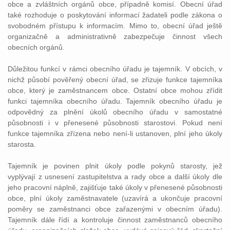
obce a zvláštních orgánů obce, případně komisí. Obecní úřad
také rozhoduje o poskytování informací žadateli podle zákona o
svobodném přístupu k informacím. Mimo to, obecní úřad ještě
organizačně a administrativně zabezpečuje činnost všech
obecních orgánů.
Důležitou funkcí v rámci obecního úřadu je tajemník. V obcích, v
nichž působí pověřený obecní úřad, se zřizuje funkce tajemníka
obce, který je zaměstnancem obce. Ostatní obce mohou zřídit
funkci tajemníka obecního úřadu. Tajemník obecního úřadu je
odpovědný za plnění úkolů obecního úřadu v samostatné
působnosti i v přenesené působnosti starostovi. Pokud není
funkce tajemníka zřízena nebo není-li ustanoven, plní jeho úkoly
starosta.
Tajemník je povinen plnit úkoly podle pokynů starosty, jež
vyplývají z usnesení zastupitelstva a rady obce a další úkoly dle
jeho pracovní náplně, zajišťuje také úkoly v přenesené působnosti
obce, plní úkoly zaměstnavatele (uzavírá a ukončuje pracovní
poměry se zaměstnanci obce zařazenými v obecním úřadu).
Tajemník dále řídí a kontroluje činnost zaměstnanců obecního