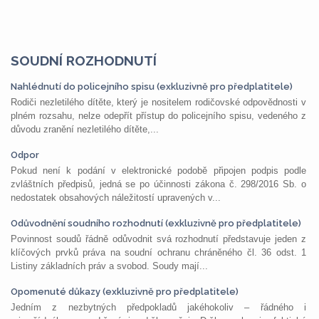
SOUDNÍ ROZHODNUTÍ
Nahlédnutí do policejního spisu (exkluzivně pro předplatitele)
Rodiči nezletilého dítěte, který je nositelem rodičovské odpovědnosti v
plném rozsahu, nelze odepřít přístup do policejního spisu, vedeného z
důvodu zranění nezletilého dítěte,...
Odpor
Pokud není k podání v elektronické podobě připojen podpis podle
zvláštních předpisů, jedná se po účinnosti zákona č. 298/2016 Sb. o
nedostatek obsahových náležitostí upravených v...
Odůvodnění soudního rozhodnutí (exkluzivně pro předplatitele)
Povinnost soudů řádně odůvodnit svá rozhodnutí představuje jeden z
klíčových prvků práva na soudní ochranu chráněného čl. 36 odst. 1
Listiny základních práv a svobod. Soudy mají...
Opomenuté důkazy (exkluzivně pro předplatitele)
Jedním z nezbytných předpokladů jakéhokoliv – řádného i