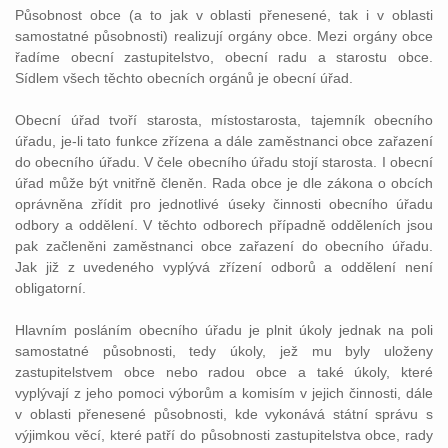
Působnost obce (a to jak v oblasti přenesené, tak i v oblasti
samostatné působnosti) realizují orgány obce. Mezi orgány obce
řadíme obecní zastupitelstvo, obecní radu a starostu obce.
Sídlem všech těchto obecních orgánů je obecní úřad.
Obecní úřad tvoří starosta, místostarosta, tajemník obecního
úřadu, je-li tato funkce zřízena a dále zaměstnanci obce zařazení
do obecního úřadu. V čele obecního úřadu stojí starosta. I obecní
úřad může být vnitřně členěn. Rada obce je dle zákona o obcích
oprávněna zřídit pro jednotlivé úseky činnosti obecního úřadu
odbory a oddělení. V těchto odborech případně odděleních jsou
pak začleněni zaměstnanci obce zařazení do obecního úřadu.
Jak již z uvedeného vyplývá zřízení odborů a oddělení není
obligatorní.
Hlavním posláním obecního úřadu je plnit úkoly jednak na poli
samostatné působnosti, tedy úkoly, jež mu byly uloženy
zastupitelstvem obce nebo radou obce a také úkoly, které
vyplývají z jeho pomoci výborům a komisím v jejich činnosti, dále
v oblasti přenesené působnosti, kde vykonává státní správu s
výjimkou věcí, které patří do působnosti zastupitelstva obce, rady