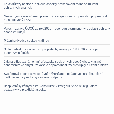
Když důkazy nestačí: Rizikové aspekty prokazování řádného užívání
ochranných známek
Nestačí „mít systém“ aneb povinnosti veřejnoprávních původců při přechodu
na atestovaný eSSL
Výroční zpráva ÚOOÚ za rok 2025: nové regulatorní priority v oblasti ochrany
osobních údajů
Právní průvodce českou krajinou
Sdílení elektřiny v obecních projektech, změny po 1.8.2026 a zapojení
bateriových úložišť
Jak naložit s „oznámením“ přestupku soukromých osob? A je to vlastně
oznámením ve smyslu zákona o odpovědnosti za přestupky a řízení o nich?
Systémová podjatost ve správním řízení aneb požadavek na překročení
nadkritické míry rizika systémové podjatosti
Bezpilotní systémy vlastní konstrukce v kategorii Specific: regulatorní
požadavky a praktické aspekty