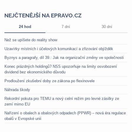
NEJČTENĚJŠÍ NA EPRAVO.CZ
24 hod
7 dní
30 dní
Než se upíšete do reality show
Uzavírky místních i účelových komunikací a zřizování objížděk
Byznys a paragrafy, díl 39.: Jak na organizační změny ve společnosti
Konec prázdných holdingů? NSS upozorňuje na limity osvobození
dividend bez ekonomického důvodu
Prodloužení zkušební doby ze zákona po flexinovele
Náhrada škody
Rekordní pokuta pro TEMU a nový celní režim pro levné zásilky ze
zemí mimo EU
Nařízení o obalech a obalových odpadech (PPWR) – nová éra regulace
obalů v Evropské unii