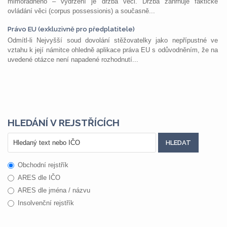
mimořádného – vydržení je držba věci. Držba zahrnuje faktické
ovládání věci (corpus possessionis) a současně...
Právo EU (exkluzivně pro předplatitele)
Odmítl-li Nejvyšší soud dovolání stěžovatelky jako nepřípustné ve
vztahu k její námitce ohledně aplikace práva EU s odůvodněním, že na
uvedené otázce není napadené rozhodnutí...
HLEDÁNÍ V REJSTŘÍCÍCH
Obchodní rejstřík
ARES dle IČO
ARES dle jména / názvu
Insolvenční rejstřík