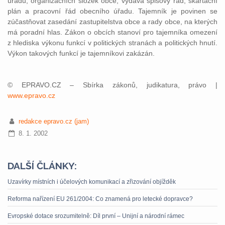
úřadu, organizačních složek obce, vydává spisový řád, skartační
plán a pracovní řád obecního úřadu. Tajemník je povinen se
zúčastňovat zasedání zastupitelstva obce a rady obce, na kterých
má poradní hlas. Zákon o obcích stanoví pro tajemníka omezení
z hlediska výkonu funkcí v politických stranách a politických hnutí.
Výkon takových funkcí je tajemníkovi zakázán.
© EPRAVO.CZ – Sbírka zákonů, judikatura, právo |
www.epravo.cz
redakce epravo.cz (jam)
8. 1. 2002
DALŠÍ ČLÁNKY:
Uzavírky místních i účelových komunikací a zřizování objížděk
Reforma nařízení EU 261/2004: Co znamená pro letecké dopravce?
Evropské dotace srozumitelně: Díl první – Unijní a národní rámec