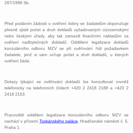
287/1998 Sb.
Před podáním žádosti o ověření listiny se žadatelům doporučuje
přesně zjistit počet a druh dokladů vyžadovaných cizozemskými
nebo českými úřady, aby tak zamezili finančním nákladům za
ověření nadbytečných dokladů. Oddělení legalizace dokladů
konzulárního odboru MZV se při ověřování řídí požadavkem
žadatele, jenž si sám určuje počet a druh dokladů, u kterých
ověření žádá.
Dotazy týkající se ověřování dokladů lze konzultovat rovněž
telefonicky na telefonních číslech +420 2 2418 2188 a +420 2
2418 2153.
Pracoviště oddělení legalizace konzulárního odboru MZV se
nachází v přízemí
Toskánského paláce
, Hradčanské náměstí č. 5,
Praha 1.