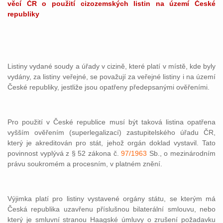
věcí ČR o použití cizozemských listin na území České
republiky
Listiny vydané soudy a úřady v cizině, které platí v místě, kde byly
vydány, za listiny veřejné, se považují za veřejné listiny i na území
České republiky, jestliže jsou opatřeny předepsanými ověřeními.
Pro použití v České republice musí být taková listina opatřena
vyšším ověřením (superlegalizací) zastupitelského úřadu ČR,
který je akreditován pro stát, jehož orgán doklad vystavil. Tato
povinnost vyplývá z § 52 zákona č.
97/1963
Sb., o mezinárodním
právu soukromém a procesním, v platném znění.
Výjimka platí pro listiny vystavené orgány státu, se kterým má
Česká republika uzavřenu příslušnou bilaterální smlouvu, nebo
který je smluvní stranou Haagské úmluvy o zrušení požadavku