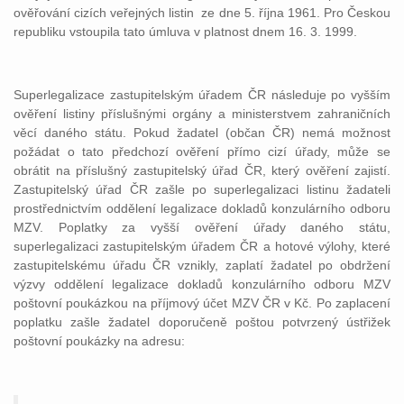
ověřování cizích veřejných listin
ze dne 5. října 1961. Pro Českou
republiku vstoupila tato úmluva v platnost dnem 16. 3. 1999.
Superlegalizace zastupitelským úřadem ČR následuje po vyšším
ověření listiny příslušnými orgány a ministerstvem zahraničních
věcí daného státu. Pokud žadatel (občan ČR) nemá možnost
požádat o tato předchozí ověření přímo cizí úřady, může se
obrátit na příslušný zastupitelský úřad ČR, který ověření zajistí.
Zastupitelský úřad ČR zašle po superlegalizaci listinu žadateli
prostřednictvím oddělení legalizace dokladů konzulárního odboru
MZV. Poplatky za vyšší ověření úřady daného státu,
superlegalizaci zastupitelským úřadem ČR a hotové výlohy, které
zastupitelskému úřadu ČR vznikly, zaplatí žadatel po obdržení
výzvy oddělení legalizace dokladů konzulárního odboru MZV
poštovní poukázkou na příjmový účet MZV ČR v Kč. Po zaplacení
poplatku zašle žadatel doporučeně poštou potvrzený ústřižek
poštovní poukázky na adresu: