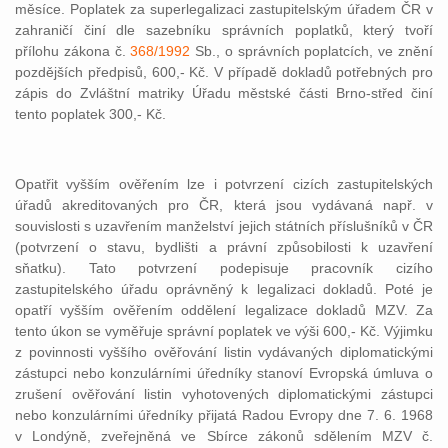
měsíce. Poplatek za superlegalizaci zastupitelským úřadem ČR v
zahraničí činí dle sazebníku správních poplatků, který tvoří
přílohu zákona č.
368/1992
Sb., o správních poplatcích, ve znění
pozdějších předpisů, 600,- Kč. V případě dokladů potřebných pro
zápis do Zvláštní matriky Úřadu městské části Brno-střed činí
tento poplatek 300,- Kč.
Opatřit vyšším ověřením lze i potvrzení cizích zastupitelských
úřadů akreditovaných pro ČR, která jsou vydávaná např. v
souvislosti s uzavřením manželství jejich státních příslušníků v ČR
(potvrzení o stavu, bydlišti a právní způsobilosti k uzavření
sňatku). Tato potvrzení podepisuje pracovník cizího
zastupitelského úřadu oprávněný k legalizaci dokladů. Poté je
opatří vyšším ověřením oddělení legalizace dokladů MZV. Za
tento úkon se vyměřuje správní poplatek ve výši 600,- Kč. Výjimku
z povinnosti vyššího ověřování listin vydávaných diplomatickými
zástupci nebo konzulárními úředníky stanoví Evropská úmluva o
zrušení ověřování listin vyhotovených diplomatickými zástupci
nebo konzulárními úředníky přijatá Radou Evropy dne 7. 6. 1968
v Londýně, zveřejněná ve Sbírce zákonů sdělením MZV č.