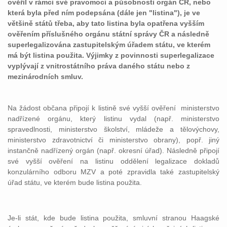
ověřil v rámci své pravomoci a působnosti orgán ČR, nebo
která byla před ním podepsána (dále jen "listina"), je ve
většině států třeba, aby tato listina byla opatřena vyšším
ověřením příslušného orgánu státní správy ČR a následně
superlegalizována zastupitelským úřadem státu, ve kterém
má být listina použita. Výjimky z povinnosti superlegalizace
vyplývají z vnitrostátního práva daného státu nebo z
mezinárodních smluv.
Na žádost občana připojí k listině své vyšší ověření
ministerstvo
nadřízené orgánu, který listinu vydal (např. ministerstvo
spravedlnosti, ministerstvo školství, mládeže a tělovýchovy,
ministerstvo zdravotnictví či ministerstvo obrany), popř. jiný
instančně nadřízený orgán (např. okresní úřad). Následně připojí
své vyšší ověření na listinu oddělení legalizace dokladů
konzulárního odboru MZV a poté zpravidla také zastupitelský
úřad státu, ve kterém bude listina použita.
Je-li stát, kde bude listina použita, smluvní stranou Haagské