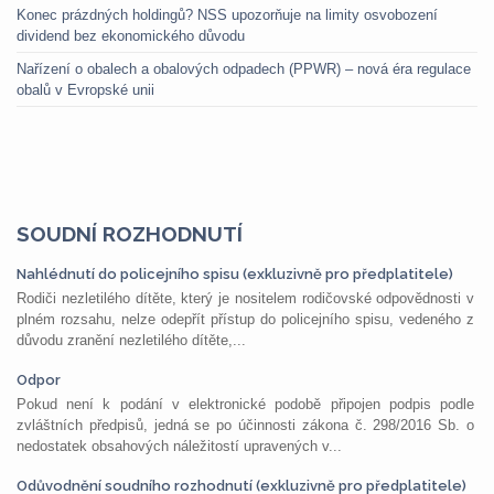
Konec prázdných holdingů? NSS upozorňuje na limity osvobození
dividend bez ekonomického důvodu
Nařízení o obalech a obalových odpadech (PPWR) – nová éra regulace
obalů v Evropské unii
SOUDNÍ ROZHODNUTÍ
Nahlédnutí do policejního spisu (exkluzivně pro předplatitele)
Rodiči nezletilého dítěte, který je nositelem rodičovské odpovědnosti v
plném rozsahu, nelze odepřít přístup do policejního spisu, vedeného z
důvodu zranění nezletilého dítěte,...
Odpor
Pokud není k podání v elektronické podobě připojen podpis podle
zvláštních předpisů, jedná se po účinnosti zákona č. 298/2016 Sb. o
nedostatek obsahových náležitostí upravených v...
Odůvodnění soudního rozhodnutí (exkluzivně pro předplatitele)