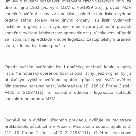
úmluvy o zrušení požadavku ověřování cizích veřejných listin
ze
dne 5. října 1961 (viz vyhl. MZV č. 45/1999 Sb.), provádí MZV
konečné ověření listiny tzv. apostilou, pokud je tato listina vydaná
orgány státní správy nebo jinými orgány
(u listin vydaných
justičními orgány a listin vydaných nebo ověřených notáři provádí
konečné ověření Ministerstvo spravedlnosti). V takovém případě
se listina již nepředkládá k superlegalizaci zastupitelským úřadem
státu, kde má být listina použita.
Opatřit vyšším ověřením lze i notářsky ověřené kopie a opisy
listin. Na notářsky ověřenou kopii či opis listiny, jejíž originál byl již
příslušným vyšším ověřením opatřen, připojí své vyšší ověření
Ministerstvo spravedlnosti, Vyšehradská 16, 128 10 Praha 2 (tel.:
+420 2 21997111), a následně oddělení legalizace dokladů
konzulárního odboru MZV.
Jedná-li se o ověření úředního překladu, ověřuje se registrace
překladatele působícího v Praze u Městského soudu, Spálená 2,
112 16 Praha 2 (tel.: +420 2 21931111). Ověření registrace