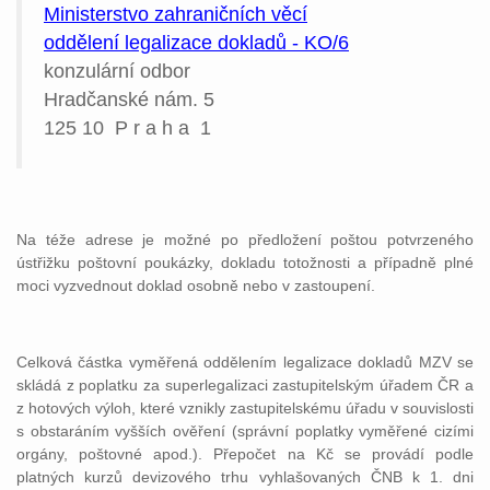
Ministerstvo zahraničních věcí
oddělení legalizace dokladů - KO/6
konzulární odbor
Hradčanské nám. 5
125 10
P r a h a
1
Na téže adrese je možné po předložení poštou potvrzeného
ústřižku poštovní poukázky, dokladu totožnosti a případně plné
moci vyzvednout doklad osobně nebo v zastoupení.
Celková částka vyměřená oddělením legalizace dokladů MZV se
skládá z poplatku za superlegalizaci zastupitelským úřadem ČR a
z hotových výloh, které vznikly zastupitelskému úřadu v souvislosti
s obstaráním vyšších ověření (správní poplatky vyměřené cizími
orgány, poštovné apod.). Přepočet na Kč se provádí podle
platných kurzů devizového trhu vyhlašovaných ČNB k 1. dni