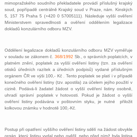
mimopražského soudního překladatele provádí příslušný krajský
soud, popřípadě centrálně Krajský soud v Praze, nám. Kinských
5, 157 75 Praha 5 (+420 0 57005111). Následuje vyšší ověření
Ministerstvem spravedlnosti a ověření oddělením legalizace
dokladů konzulárního odboru MZV.
Oddělení legalizace dokladů konzulárního odboru MZV vyměřuje
v souladu se zákonem č.
368/1992
Sb., o správních poplatcích, v
platném znění, poplatek za vyšší ověření listiny (tzn. za ověření
otisků úředních razítek a úředních podpisů) vydané příslušným
orgánem ČR ve výši 100,- Kč . Tento poplatek se platí i v případě
konečného ověření listiny (tzv. apostila) za účelem jejího použití v
cizině. Podává-li žadatel žádost o vyšší ověření listiny osobně,
uhradí správní poplatek v hotovosti. Pokud je žádost o vyšší
ověření listiny podávána v poštovním styku, je nutné
přiložit
kolkovou známku v hodnotě 100,-Kč.
Postup při opatření vyššího ověření listiny sdělí na žádost obvykle
orgán, který listinu vydal nebo ověřil, nebo před nímž byla listina