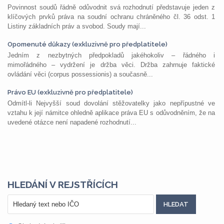
Povinnost soudů řádně odůvodnit svá rozhodnutí představuje jeden z
klíčových prvků práva na soudní ochranu chráněného čl. 36 odst. 1
Listiny základních práv a svobod. Soudy mají...
Opomenuté důkazy (exkluzivně pro předplatitele)
Jedním z nezbytných předpokladů jakéhokoliv – řádného i
mimořádného – vydržení je držba věci. Držba zahrnuje faktické
ovládání věci (corpus possessionis) a současně...
Právo EU (exkluzivně pro předplatitele)
Odmítl-li Nejvyšší soud dovolání stěžovatelky jako nepřípustné ve
vztahu k její námitce ohledně aplikace práva EU s odůvodněním, že na
uvedené otázce není napadené rozhodnutí...
HLEDÁNÍ V REJSTŘÍCÍCH