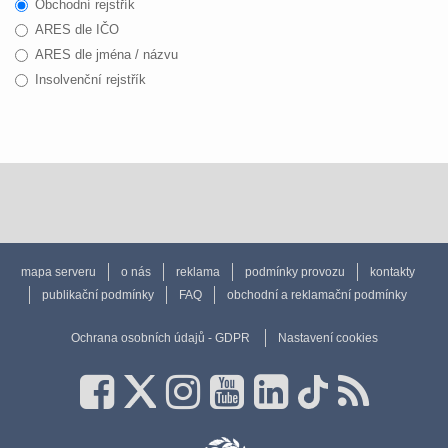
Obchodní rejstřík
ARES dle IČO
ARES dle jména / názvu
Insolvenční rejstřík
mapa serveru
o nás
reklama
podmínky provozu
kontakty
publikační podmínky
FAQ
obchodní a reklamační podmínky
Ochrana osobních údajů - GDPR
Nastavení cookies