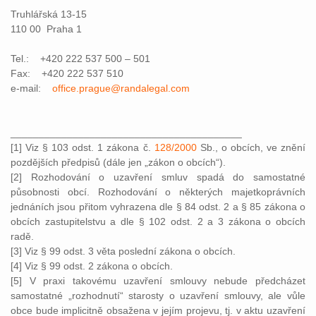
Truhlářská 13-15
110 00 Praha 1
Tel.: +420 222 537 500 – 501
Fax: +420 222 537 510
e-mail:
office.prague@randalegal.com
_________________________________________
[1] Viz § 103 odst. 1 zákona č.
128/2000
Sb., o obcích, ve znění
pozdějších předpisů (dále jen „zákon o obcích“).
[2] Rozhodování o uzavření smluv spadá do samostatné
působnosti obcí. Rozhodování o některých majetkoprávních
jednáních jsou přitom vyhrazena dle § 84 odst. 2 a § 85 zákona o
obcích zastupitelstvu a dle § 102 odst. 2 a 3 zákona o obcích
radě.
[3] Viz § 99 odst. 3 věta poslední zákona o obcích.
[4] Viz § 99 odst. 2 zákona o obcích.
[5] V praxi takovému uzavření smlouvy nebude předcházet
samostatné „rozhodnutí“ starosty o uzavření smlouvy, ale vůle
obce bude implicitně obsažena v jejím projevu, tj. v aktu uzavření