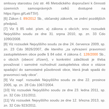
smlouvy starostou (viz str. 46 Metodického doporučení k činnosti
územních samosprávných celků dostupné na
https://goo.gl/LebTSV).
[6] Zákon č.
89/2012
Sb., občanský zákoník, ve znění pozdějších
předpisů.
[7] Viz § 85 odst. písm. a) zákona o obcích; srov. rozsudek
Nejvyššího soudu ze dne 31. srpna 2010, sp. zn. 33 Cdo
1090/2008.
[8] Viz rozsudek Nejvyššího soudu ze dne 24. července 2009, sp.
zn. 23 Cdo 3826/2007, dle kterého „za vyhrazení pravomoci
zastupitelstvem obce podle § 84 odst. 4 zákona č.
128/2000
Sb.,
o obcích (obecní zřízení), v konkrétní záležitosti je třeba
považovat i samotné rozhodnutí zastupitelstva obce o otázce
spadající do samostatné působnosti obce, která jinak spadá do
pravomoci rady obce“.
[9] Viz např. rozsudek Nejvyššího soudu ze dne 22. prosince
2005, sp. zn. 28 Cdo 1067/2004.
[10] Viz rozsudek Nejvyššího soudu ze dne 23. ledna 2011, sp.
zn. 32 Cdo 131/2011.
[11] Viz rozsudek Nejvyššího soudu ze dne 12. března 2013, sp.
zn. 32 Cdo 923/2011.