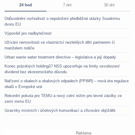
24 hod
7 dní
30 dní
Odůvodnění rozhodnutí o nepoložení předběžné otázky Soudnímu
dvoru EU
Výpověď pro nadbytečnost
Užívání nemovitosti ve vlastnictví nezletilých dětí partnerem či
manželem rodiče
Urban waste water treatment directive – legislativa a její dopady
Konec prázdných holdingů? NSS upozorňuje na limity osvobození
dividend bez ekonomického důvodu
Nařízení o obalech a obalových odpadech (PPWR) – nová éra regulace
obalů v Evropské unii
Rekordní pokuta pro TEMU a nový celní režim pro levné zásilky ze
zemí mimo EU
Uzavírky místních i účelových komunikací a zřizování objížděk