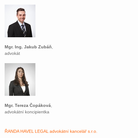
Mgr. Ing. Jakub Zubáň
,
advokát
Mgr. Tereza Čopáková
,
advokátní koncipientka
ŘANDA HAVEL LEGAL advokátní kancelář s.r.o.