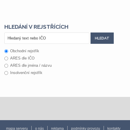
HLEDÁNÍ V REJSTŘÍCÍCH
Obchodní rejstřík
ARES dle IČO
ARES dle jména / názvu
Insolvenční rejstřík
mapa serveru
o nás
reklama
podmínky provozu
kontakty