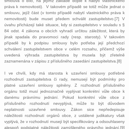
smlouva o dílo, na jejímž základě dojde k nabytí vlastnického
práva k nemovitosti). V takovém případě se totiž může jednat o
smlouvu, jejíž část (v tomto případě nabytí vlastnického práva k
nemovitosti) bude muset předem schválit zastupitelstvo.[7] V
úvahu přicházejí také situace, kdy si zastupitelstvo v souladu s §
84 odst. 4 zákona o obcích vyhradí určitou záležitost, která by
jinak spadala do pravomoci rady (resp. starosty). V takovém
případě by k podpisu smlouvy bylo potřeba její předchozí
schválení zastupitelstvem obce v celém rozsahu, přičemž výše
uvedená výhrada zastupitelstva by musela být zřetelně
zaznamenána v zápisu z příslušného zasedání zastupitelstva.[8]
I ve chvíli, kdy má starosta k uzavření smlouvy potřebné
rozhodnutí zastupitelstva či rady, nemusejí být podmínky pro
platné uzavření smlouvy splněny. Z rozhodnutí příslušného
orgánu totiž musí jednoznačně vyplývat konkrétní vůle obce k
danému právnímu jednání. Pokud konkrétní vůle obce z
příslušného rozhodnutí nevyplývá, může to být důvodem
neplatnosti uzavřené smlouvy. Zákon sice nepředepisuje
náležitosti rozhodnutí orgánů obce, z ustálené judikatury však
vyplývá, že v rozhodnutí musejí být specifikovány a odsouhlaseny
alespoň podstatné náležitosti zamýšleného právního jednání.[9]