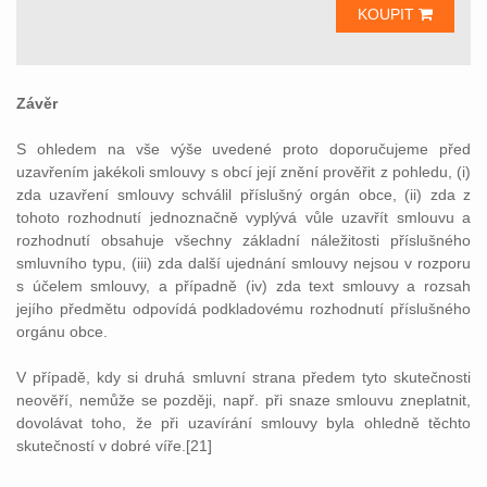
KOUPIT
Závěr
S ohledem na vše výše uvedené proto doporučujeme před
uzavřením jakékoli smlouvy s obcí její znění prověřit z pohledu, (i)
zda uzavření smlouvy schválil příslušný orgán obce, (ii) zda z
tohoto rozhodnutí jednoznačně vyplývá vůle uzavřít smlouvu a
rozhodnutí obsahuje všechny základní náležitosti příslušného
smluvního typu, (iii) zda další ujednání smlouvy nejsou v rozporu
s účelem smlouvy, a případně (iv) zda text smlouvy a rozsah
jejího předmětu odpovídá podkladovému rozhodnutí příslušného
orgánu obce.
V případě, kdy si druhá smluvní strana předem tyto skutečnosti
neověří, nemůže se později, např. při snaze smlouvu zneplatnit,
dovolávat toho, že při uzavírání smlouvy byla ohledně těchto
skutečností v dobré víře.[21]