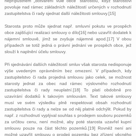
nepřípustném „dotváření vůle obce“ starostou, když starostovi
povoluje nad rámec základních náležitostí určených v rozhodnutí
zastupitelstva či rady sjednat další náležitosti smlouvy.[15]
Starosta proto může sjednat např. smluvní pokutu ve prospěch
obce zajišťující realizaci smlouvy o dílo[16] nebo uzavřít dodatek k
nájemní smlouvě, jímž se zvyšuje nájemné apod.[17] V obou
případech se totiž jedná o právní jednání ve prospěch obce, jež
slouží k naplnění účelu smlouvy.
Při sjednávání dalších náležitostí smluv však starosta nedisponuje
výše uvedeným oprávněním bez omezení. V případech, kdy
zastupitelstvo či rada projedná smlouvu jako celek, se možnost
starosty jednat za obec nad rámec výslovného rozhodnutí
zastupitelstva či rady neuplatní.[18] To platí obdobně pro
uzavírání dodatků k takovým smlouvám. Text takové smlouvy
musí ve svém výsledku plně respektovat obsah rozhodnutí
zastupitelstva či rady a nelze se od něj platně odchýlit. Pokud by
např. z rozhodnutí vyplýval souhlas s prodejem souboru pozemků
za určitou cenu, není možné, aby poté starosta uzavřel kupní
smlouvu pouze na část těchto pozemků.[19] Rovněž není ani
možné uzavřít smlouvu o prodeji pozemku bez zřízení věcného