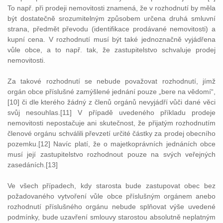
To např. při prodeji nemovitosti znamená, že v rozhodnutí by měla
být dostatečně srozumitelným způsobem určena druhá smluvní
strana, předmět převodu (identifikace prodávané nemovitosti) a
kupní cena. V rozhodnutí musí být také jednoznačně vyjádřena
vůle obce, a to např. tak, že zastupitelstvo schvaluje prodej
nemovitosti.
Za takové rozhodnutí se nebude považovat rozhodnutí, jímž
orgán obce příslušné zamýšlené jednání pouze „bere na vědomí“,
[10] či dle kterého žádný z členů orgánů nevyjádří vůči dané věci
svůj nesouhlas.[11] V případě uvedeného příkladu prodeje
nemovitosti nepostačuje ani skutečnost, že přijatým rozhodnutím
členové orgánu schválili převzetí určité částky za prodej obecního
pozemku.[12] Navíc platí, že o majetkoprávních jednáních obce
musí její zastupitelstvo rozhodnout pouze na svých veřejných
zasedáních.[13]
Ve všech případech, kdy starosta bude zastupovat obec bez
požadovaného vytvoření vůle obce příslušným orgánem anebo
rozhodnutí příslušného orgánu nebude splňovat výše uvedené
podmínky, bude uzavření smlouvy starostou absolutně neplatným