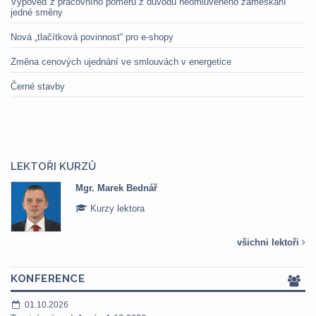
Výpověď z pracovního poměru z důvodu neomluveného zameškání
jedné směny
Nová „tlačítková povinnost“ pro e-shopy
Změna cenových ujednání ve smlouvách v energetice
Černé stavby
LEKTOŘI KURZŮ
Mgr. Marek Bednář
Kurzy lektora
všichni lektoři
KONFERENCE
01.10.2026