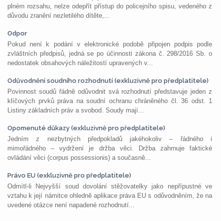
plném rozsahu, nelze odepřít přístup do policejního spisu, vedeného z
důvodu zranění nezletilého dítěte,...
Odpor
Pokud není k podání v elektronické podobě připojen podpis podle
zvláštních předpisů, jedná se po účinnosti zákona č. 298/2016 Sb. o
nedostatek obsahových náležitostí upravených v...
Odůvodnění soudního rozhodnutí (exkluzivně pro předplatitele)
Povinnost soudů řádně odůvodnit svá rozhodnutí představuje jeden z
klíčových prvků práva na soudní ochranu chráněného čl. 36 odst. 1
Listiny základních práv a svobod. Soudy mají...
Opomenuté důkazy (exkluzivně pro předplatitele)
Jedním z nezbytných předpokladů jakéhokoliv – řádného i
mimořádného – vydržení je držba věci. Držba zahrnuje faktické
ovládání věci (corpus possessionis) a současně...
Právo EU (exkluzivně pro předplatitele)
Odmítl-li Nejvyšší soud dovolání stěžovatelky jako nepřípustné ve
vztahu k její námitce ohledně aplikace práva EU s odůvodněním, že na
uvedené otázce není napadené rozhodnutí...