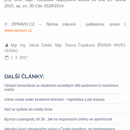
2015, sp. zn. 30 Cdo 3328/2014.
© EPRAVO.CZ – Sbírka zákonů , judikatura, právo |
www.epravo.cz
Mgr. Ing. Jakub Zubáň, Mgr. Tereza Čopáková (ŘANDA HAVEL
LEGAL)
1. 3. 2017
DALŠÍ ČLÁNKY:
Užívání nemovitosti ve vlastnictví nezletilých dětí partnerem či manželem
rodiče
Urban waste water treatment directive – legislativa a její dopady
Než se upíšete do reality show
Byznys a paragrafy, díl 39.: Jak na organizační změny ve společnosti
Aktuální vývoj odpadového práva v České republice: od implementace