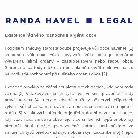
Existence řádného rozhodnutí orgánu obce
Podpisem smlouvy starosta pouze projevuje vůli obce navenek;[1]
samotnou vůli obce však nevytváří. Vůle obce je primárně
vytvářena jejími orgány – zastupitelstvem nebo radou obce.
Starosta obce tedy může za obec platně uzavřít smlouvu pouze
na podkladě rozhodnutí příslušného orgánu obce.[2]
Uvedené pravidlo se zčásti neuplatní v těch obcích, kde není rada
volena.[3] V takových obcích vykonává většinu pravomocí rady
právě starosta,[4] který v zásadě může v některých případech
vytvořit vůli obce sám a uzavřít za obec např. smlouvu o nájmu či
o dílo.[5] V takových případech je třeba dát si pozor na situace,
kdy uzavíraná smlouva obsahuje více smluvních typů anebo její
předmět není možné jednoznačně zařadit pod některý ze
smluvních typů předpokládaných občanským zákoníkem[6] (např.