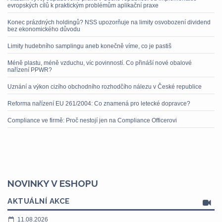
evropských cílů k praktickým problémům aplikační praxe
Konec prázdných holdingů? NSS upozorňuje na limity osvobození dividend
bez ekonomického důvodu
Limity hudebního samplingu aneb konečně víme, co je pastiš
Méně plastu, méně vzduchu, víc povinností. Co přináší nové obalové
nařízení PPWR?
Uznání a výkon cizího obchodního rozhodčího nálezu v České republice
Reforma nařízení EU 261/2004: Co znamená pro letecké dopravce?
Compliance ve firmě: Proč nestojí jen na Compliance Officerovi
NOVINKY V ESHOPU
AKTUÁLNÍ AKCE
11.08.2026