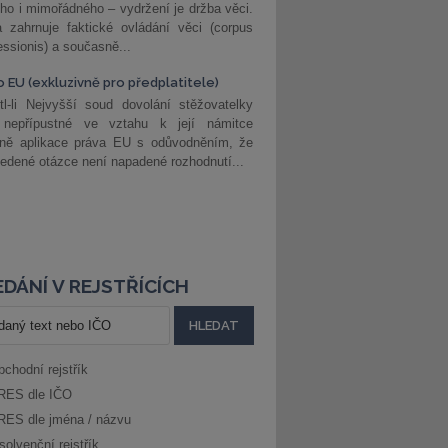
ho i mimořádného – vydržení je držba věci.
 zahrnuje faktické ovládání věci (corpus
ssionis) a současně...
o EU (exkluzivně pro předplatitele)
l-li Nejvyšší soud dovolání stěžovatelky
 nepřípustné ve vztahu k její námitce
dně aplikace práva EU s odůvodněním, že
edené otázce není napadené rozhodnutí...
DÁNÍ V REJSTŘÍCÍCH
bchodní rejstřík
RES dle IČO
RES dle jména / názvu
solvenční rejstřík