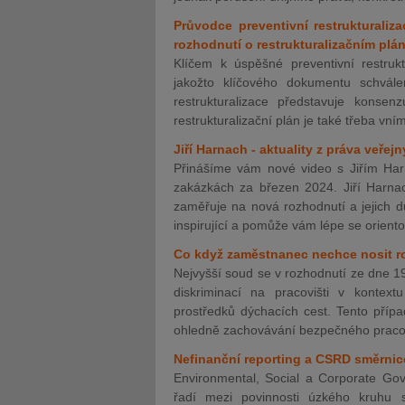
Průvodce preventivní restrukturalizac
rozhodnutí o restrukturalizačním plá
Klíčem k úspěšné preventivní restruktu
jakožto klíčového dokumentu schválen
restrukturalizace představuje konsen
restrukturalizační plán je také třeba v
Jiří Harnach - aktuality z práva veřej
Přinášíme vám nové video s Jiřím Har
zakázkách za březen 2024. Jiří Harnac
zaměřuje na nová rozhodnutí a jejich dů
inspirující a pomůže vám lépe se orien
Co když zaměstnanec nechce nosit 
Nejvyšší soud se v rozhodnutí ze dne 1
diskriminací na pracovišti v kontex
prostředků dýchacích cest. Tento příp
ohledně zachovávání bezpečného praco
Nefinanční reporting a CSRD směrnic
Environmental, Social a Corporate Gov
řadí mezi povinnosti úzkého kruhu s