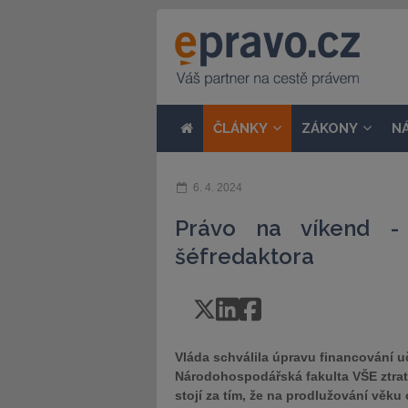
ČLÁNKY
ZÁKONY
N
6. 4. 2024
Právo na víkend - 
šéfredaktora
Vláda schválila úpravu financování uč
Národohospodářská fakulta VŠE ztrat
stojí za tím, že na prodlužování vě