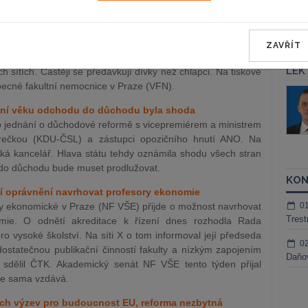
ěžnými léky
léky u dětí a dospívajících v posledních dvou letech v ČR
v kombinaci s jinými návykovými látkami nebo alkoholem. Ve
ZAVŘÍT
trativní sebevraždu. V jiných případech jsou mladiství
LEK
h sítích. Častěji se předávkují dívky než chlapci. Na tiskové
becné fakultní nemocnice v Praze (VFN).
áš Sokol
JUDr. Martin Maisner, Ph.D.,
MCIArb
ování věku odchodu do důchodu byla shoda
ktora
 po jednání o důchodové reformě s vicepremiérem a ministrem
Kurzy lektora
urečkou (KDU-ČSL) a zástupci opozičního hnutí ANO. Na
tská kancelář. Hlava státu tehdy oznámila shodu všech stran
do důchodu bude muset prodlužovat.
KON
í oprávnění navrhovat profesory ekonomie
y ekonomické v Praze (NF VŠE) přijde o možnost navrhovat
0
Trest
mie. O odnětí akreditace k řízení dnes rozhodla Rada
 vysoké školství. Na síti X o tom informoval její předseda
0
ostatečnou publikační činností fakulty a nízkým zapojením
Daňov
sdělil ČTK. Akademický senát NF VŠE tento týden přijal
ace sama vzdává.
ých výzev pro budoucnost EU, reforma nezbytná