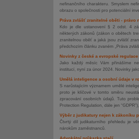
nefinančního charakteru. Smyslem nefin
obrazu o společnosti pro potenciální in
Práva zvlášť zranitelné oběti - práv
Kdo je dle ustanovení § 2 odst. 4 z
některých zákonů (zákon o obětech tre
zranitelnou oběť a jaká jsou zvlášť zr
předchozím článku zvaném „Práva zvlášť
Novinky z české a evropské regulace 
Jako každý měsíc Vám přinášíme nej
institucí, nyní za únor 2024. Novinky ja
Umělá inteligence a osobní údaje v r
S narůstajícím významem umělé inteligenc
proto je klíčové v tomto směru neustá
zpracování osobních údajů. Tuto probl
Protection Regulation, dále jen “GDPR”)
Výběr z judikatury nejen k zákoníku pr
Čtvrtý díl judikaturního přehledu je
nárokům zaměstnanců.
Advokátní průkazka stačí