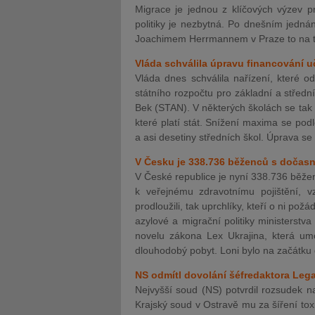
Migrace je jednou z klíčových výzev p
politiky je nezbytná. Po dnešním jednán
Joachimem Herrmannem v Praze to na tis
Vláda schválila úpravu financování u
Vláda dnes schválila nařízení, které o
státního rozpočtu pro základní a střední 
Bek (STAN). V některých školách se tak 
které platí stát. Snížení maxima se podl
a asi desetiny středních škol. Úprava se
V Česku je 338.736 běženců s dočasn
V České republice je nyní 338.736 běže
k veřejnému zdravotnímu pojištění, vz
prodloužili, tak uprchlíky, kteří o ni po
azylové a migrační politiky ministerstva 
novelu zákona Lex Ukrajina, která u
dlouhodobý pobyt. Loni bylo na začátku
NS odmítl dovolání šéfredaktora Legal
Nejvyšší soud (NS) potvrdil rozsudek 
Krajský soud v Ostravě mu za šíření tox