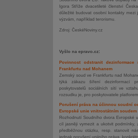
Igora Stříže dvacetileté členství Čes
důležité budovat osobní kontakty mezi j
výzvám, například terorismu.
Zdroj: ČeskéNoviny.cz
Vyšlo na epravo.cz:
Povinnost odstranit dezinformace
Frankfurtu nad Mohanem
Zemský soud ve Frankfurtu nad Mohanem
týká zákazu šíření dezinformací pro
poskytovatelů sociálních sítí ve vzta
rozsudku je, pro poskytovatele platfore
Porušení práva na účinnou soudní 
Evropské unie vnitrostátním soudem 
Rozhodnutí Soudního dvora Evropské uni
cíl jasněji vymezit a ukotvit podmínky
předběžnou otázku, resp. stanovit nás
jednak porušení unijního práva, konkrét