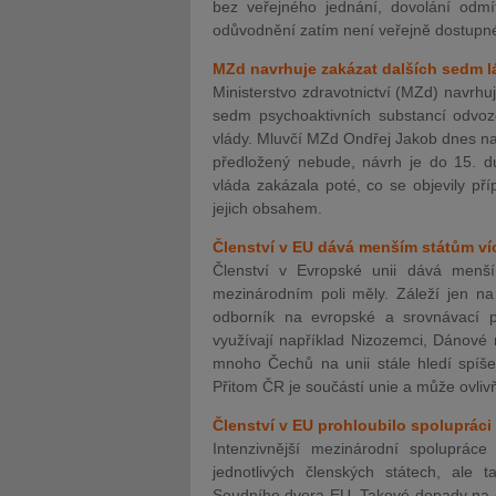
bez veřejného jednání, dovolání odmí
odůvodnění zatím není veřejně dostupn
MZd navrhuje zakázat dalších sedm
Ministerstvo zdravotnictví (MZd) navrh
sedm psychoaktivních substancí odvoz
vlády. Mluvčí MZd Ondřej Jakob dnes na 
předložený nebude, návrh je do 15. du
vláda zakázala poté, co se objevily pří
jejich obsahem.
Členství v EU dává menším státům víc
Členství v Evropské unii dává menší
mezinárodním poli měly. Záleží jen na
odborník na evropské a srovnávací pr
využívají například Nizozemci, Dánové
mnoho Čechů na unii stále hledí spíše 
Přitom ČR je součástí unie a může ovlivň
Členství v EU prohloubilo spolupráci a
Intenzivnější mezinárodní spolupráce 
jednotlivých členských státech, ale 
Soudního dvora EU. Takové dopady na če