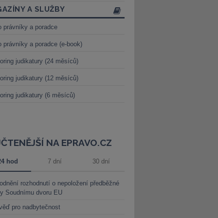
AZÍNY A SLUŽBY
o právníky a poradce
o právníky a poradce (e-book)
oring judikatury (24 měsíců)
oring judikatury (12 měsíců)
oring judikatury (6 měsíců)
JČTENĚJŠÍ NA EPRAVO.CZ
24 hod
7 dní
30 dní
dnění rozhodnutí o nepoložení předběžné
ky Soudnímu dvoru EU
věď pro nadbytečnost