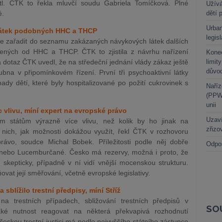
tl. ČTK to řekla mluvčí soudu Gabriela Tomíčková. Plné
Užívá
é.
dětí 
Urban
 látek podobných HHC a THCP
legis
uje zařadit do seznamu zakázaných návykových látek dalších
ených od HHC a THCP. ČTK to zjistila z návrhu nařízení
Kone
dotaz ČTK uvedl, že na středeční jednání vlády zákaz ještě
limit
důvo
bna v připomínkovém řízení. První tři psychoaktivní látky
pady dětí, které byly hospitalizované po požití cukrovinek s
Naříz
(PPWR
unii
 vlivu, míní expert na evropské právo
Uzaví
m státům výrazně více vlivu, než kolik by ho jinak na
zřizo
 nich, jak možnosti dokážou využít, řekl ČTK v rozhovoru
ávo, soudce Michal Bobek. Příležitosti podle něj dobře
Odpo
 nebo Lucemburčané. Česko má rezervy, možná i proto, že
skepticky, případně v ní vidí vnější mocenskou strukturu.
ovat její směřování, včetně evropské legislativy.
 sblížilo trestní předpisy, míní Stříž
na trestních případech, sbližování trestních předpisů v
SO
také nutnost reagovat na některá překvapivá rozhodnutí
skou trestní justici má podle nejvyššího státního zástupce