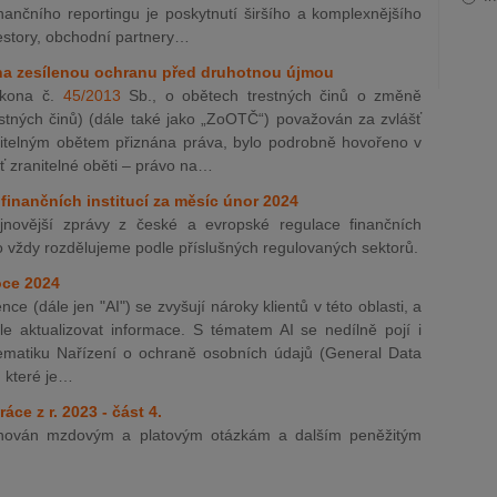
ančního reportingu je poskytnutí širšího a komplexnějšího
vestory, obchodní partnery…
o na zesílenou ochranu před druhotnou újmou
ákona č.
45/2013
Sb., o obětech trestných činů o změně
stných činů) (dále také jako „ZoOTČ“) považován za zvlášť
anitelným obětem přiznána práva, bylo podrobně hovořeno v
 zranitelné oběti – právo na…
finančních institucí za měsíc únor 2024
novější zprávy z české a evropské regulace finančních
ko vždy rozdělujeme podle příslušných regulovaných sektorů.
oce 2024
e (dále jen "AI") se zvyšují nároky klientů v této oblasti, a
le aktualizovat informace. S tématem AI se nedílně pojí i
ematiku Nařízení o ochraně osobních údajů (General Data
, které je…
áce z r. 2023 - část 4.
 věnován mzdovým a platovým otázkám a dalším peněžitým