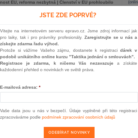
ost EU, reforma nezbytná | Členství v EU prohloubilo
(onli
, míní Stříž | MZd navrhuje zakázat dalších sedm látek
2
JSTE ZDE POPRVÉ?
U dává menším státům víc vlivu, míní expert na
Prakt
smluv
Vítejte na internetovém serveru epravo.cz. Jsme zdroj informací jak
0
pro laiky, tak i pro právníky profesionály.
Zaregistrujte se u nás a
Prakt
získejte zdarma řadu výhod.
tí ve světě práva za uplynulý týden.
judik
Protože si vážíme Vašeho zájmu, dostanete k registraci
dárek v
podobě unikátního online kurzu "Taktika jednání o smlouvách".
ONL
Registrace je zdarma, k ničemu Vás nezavazuje
a získáte
každodenní přehled o novinkách ve světě práva.
Vnos
valor
soud
E-mailová adresa:
*
Výpo
neom
ěmu věnovat evropským i krajským volbám
Nová 
Vaše data jsou u nás v bezpečí. Údaje vyplněné při této registraci
olbám se budou věnovat vládní Starostové a nezávislí na
zpracováváme podle
podmínek zpracování osobních údajů
Změn
ci na něm mezi hosty promluví premiér Petr Fiala (ODS) a
energ
 osobně nedorazí zástupce Pirátů. Sněm není volební, nové
e. ČTK o tom dnes informovala mluvčí hnutí Sára Beránková.
Čern