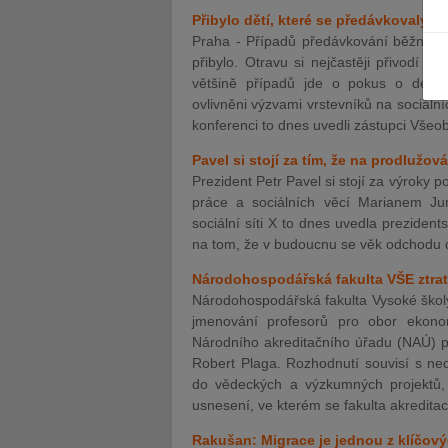
Přibylo dětí, které se předávkovaly b
Praha - Případů předávkování běžnými 
přibylo. Otravu si nejčastěji přivodí 
většině případů jde o pokus o demons
ovlivněni výzvami vrstevníků na sociálníc
konferenci to dnes uvedli zástupci Všeo
JUDr. Tomáš Nielsen
JUDr. Tom
Pavel si stojí za tím, že na prodluž
Kurzy lektora
Kurzy le
Prezident Petr Pavel si stojí za výroky
práce a sociálních věcí Marianem J
sociální síti X to dnes uvedla preziden
na tom, že v budoucnu se věk odchodu 
Národohospodářská fakulta VŠE ztrat
Národohospodářská fakulta Vysoké škol
jmenování profesorů pro obor ekono
Národního akreditačního úřadu (NAÚ) pro
Robert Plaga. Rozhodnutí souvisí s ned
do vědeckých a výzkumných projektů, 
usnesení, ve kterém se fakulta akredit
Rakušan: Migrace je jednou z klíčov