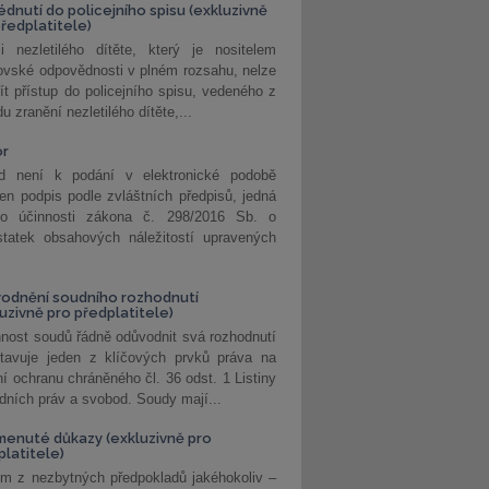
édnutí do policejního spisu (exkluzivně
předplatitele)
i nezletilého dítěte, který je nositelem
ovské odpovědnosti v plném rozsahu, nelze
ít přístup do policejního spisu, vedeného z
u zranění nezletilého dítěte,...
or
d není k podání v elektronické podobě
jen podpis podle zvláštních předpisů, jedná
o účinnosti zákona č. 298/2016 Sb. o
statek obsahových náležitostí upravených
odnění soudního rozhodnutí
luzivně pro předplatitele)
nost soudů řádně odůvodnit svá rozhodnutí
stavuje jeden z klíčových prvků práva na
í ochranu chráněného čl. 36 odst. 1 Listiny
dních práv a svobod. Soudy mají...
enuté důkazy (exkluzivně pro
platitele)
m z nezbytných předpokladů jakéhokoliv –