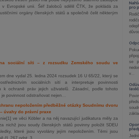
Nahl
ka v Evropské unii. Šéf žalobců sdělil ČTK, že pokládá za
pro 
ustičními orgány členských států a společně čelit některým
Rodič
rodič
odepř
důvod
Odp
Poku
připo
se p
 na sociální síti – z rozsudku Zemského soudu ve
nedo
v...
 dne vydal 25. ledna 2024 rozsudek 16 U 65/22, který se
střednictvím sociálních sítí a interpretuje povinnosti
Odův
hu k ochraně práv jejich uživatelů. Zásadní, podle tohoto
(exk
m je povinnost odstraňovat nejen…
Povin
před
ochranu nepoložením předběžné otázky Soudnímu dvoru
soudn
– úvahy do právní praxe
zákla
e[1] ve věci Köbler a na něj navazující judikatura měly za
, za nichž jsou soudy členských států povinny položit SDEU
Opom
před
ledky, které jsou vyvolány jejím nepoložením. Těmi jsou
Jední
ně čl. 267 odst. 3…