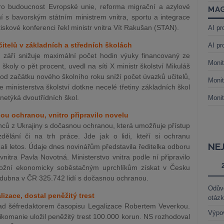
ro budoucnost Evropské unie, reforma migrační a azylové
MAG
í s bavorským státním ministrem vnitra, sportu a integrace
kové konferenci řekl ministr vnitra Vít Rakušan (STAN).
AI pr
čitelů v základních a středních školách
AI pr
d září snižuje maximální počet hodin výuky financovaný ze
Monit
školy o pět procent, uvedl na síti X ministr školství Mikuláš
od začátku nového školního roku sníží počet úvazků učitelů,
Monit
e ministerstva školství dotkne necelé třetiny základních škol
 netýká dvoutřídních škol.
Monit
ou ochranou, vnitro připravilo novelu
nců z Ukrajiny s dočasnou ochranou, která umožňuje přístup
dělání či na trh práce. Jde jak o lidi, kteří si ochranu
NE
žádali letos. Údaje dnes novinářům představila ředitelka odboru
vnitra Pavla Novotná. Ministerstvo vnitra podle ní připravilo
možní ekonomicky soběstačným uprchlíkům získat v Česku
 dubna v ČR 325.742 lidí s dočasnou ochranou.
Odůvo
izace, dostal peněžitý trest
otáz
nad šéfredaktorem časopisu Legalizace Robertem Veverkou.
Výpo
ikomanie uložil peněžitý trest 100.000 korun. NS rozhodoval