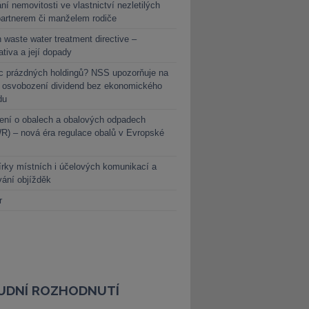
ní nemovitosti ve vlastnictví nezletilých
partnerem či manželem rodiče
 waste water treatment directive –
lativa a její dopady
c prázdných holdingů? NSS upozorňuje na
y osvobození dividend bez ekonomického
du
ení o obalech a obalových odpadech
) – nová éra regulace obalů v Evropské
rky místních i účelových komunikací a
vání objížděk
r
UDNÍ ROZHODNUTÍ