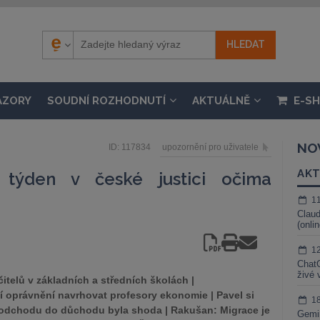
ÁZORY
SOUDNÍ ROZHODNUTÍ
AKTUÁLNĚ
E-S
NO
ID: 117834
upozornění pro uživatele
AKT
týden v české justici očima
1
Claud
(onli
1
ChatG
živé 
itelů v základních a středních školách |
í oprávnění navrhovat profesory ekonomie | Pavel si
1
ku odchodu do důchodu byla shoda | Rakušan: Migrace je
Gemin