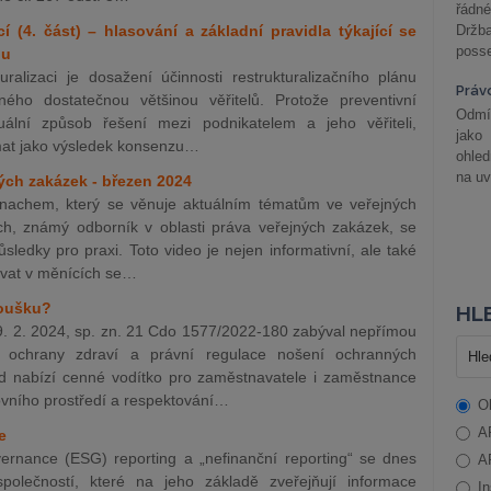
řádné
í (4. část) – hlasování a základní pravidla týkající se
Držba
posse
nu
ralizaci je dosažení účinnosti restrukturalizačního plánu
Práv
ého dostatečnou většinou věřitelů. Protože preventivní
Odmít
zuální způsob řešení mezi podnikatelem a jeho věřiteli,
jako
nímat jako výsledek konsenzu…
ohle
na uv
ných zakázek - březen 2024
nachem, který se věnuje aktuálním tématům ve veřejných
h, známý odborník v oblasti práva veřejných zakázek, se
sledky pro praxi. Toto video je nejen informativní, ale také
tovat v měnících se…
roušku?
HLE
9. 2. 2024, sp. zn. 21 Cdo 1577/2022-180 zabýval nepřímou
tu ochrany zdraví a právní regulace nošení ochranných
ad nabízí cenné vodítko pro zaměstnavatele i zaměstnance
vního prostředí a respektování…
O
A
e
ernance (ESG) reporting a „nefinanční reporting“ se dnes
A
polečností, které na jeho základě zveřejňují informace
In