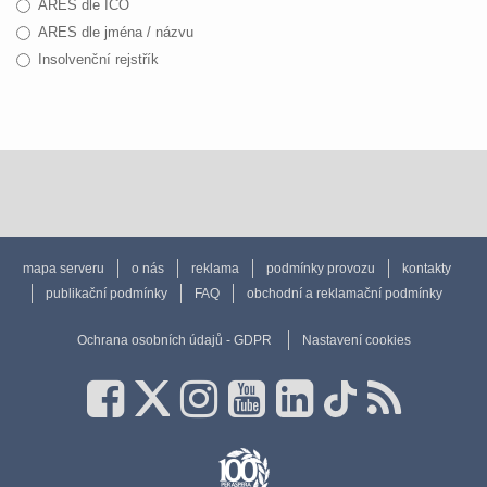
ARES dle IČO
ARES dle jména / názvu
Insolvenční rejstřík
mapa serveru
o nás
reklama
podmínky provozu
kontakty
publikační podmínky
FAQ
obchodní a reklamační podmínky
Ochrana osobních údajů - GDPR
Nastavení cookies