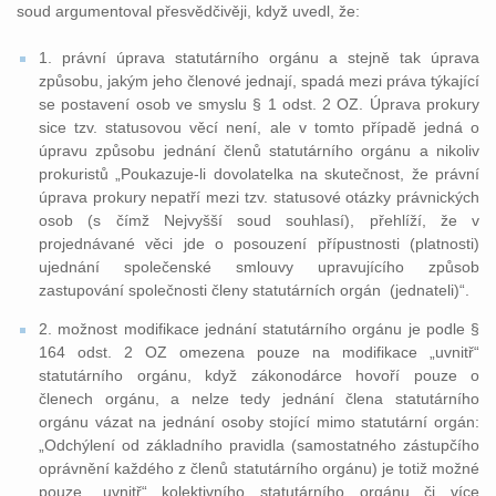
soud argumentoval přesvědčivěji, když uvedl, že:
1. právní úprava statutárního orgánu a stejně tak úprava
způsobu, jakým jeho členové jednají, spadá mezi práva týkající
se postavení osob ve smyslu § 1 odst. 2 OZ. Úprava prokury
sice tzv. statusovou věcí není, ale v tomto případě jedná o
úpravu způsobu jednání členů statutárního orgánu a nikoliv
prokuristů „Poukazuje-li dovolatelka na skutečnost, že právní
úprava prokury nepatří mezi tzv. statusové otázky právnických
osob (s čímž Nejvyšší soud souhlasí), přehlíží, že v
projednávané věci jde o posouzení přípustnosti (platnosti)
ujednání společenské smlouvy upravujícího způsob
zastupování společnosti členy statutárních orgán (jednateli)“.
2. možnost modifikace jednání statutárního orgánu je podle §
164 odst. 2 OZ omezena pouze na modifikace „uvnitř“
statutárního orgánu, když zákonodárce hovoří pouze o
členech orgánu, a nelze tedy jednání člena statutárního
orgánu vázat na jednání osoby stojící mimo statutární orgán:
„Odchýlení od základního pravidla (samostatného zástupčího
oprávnění každého z členů statutárního orgánu) je totiž možné
pouze „uvnitř“ kolektivního statutárního orgánu či více