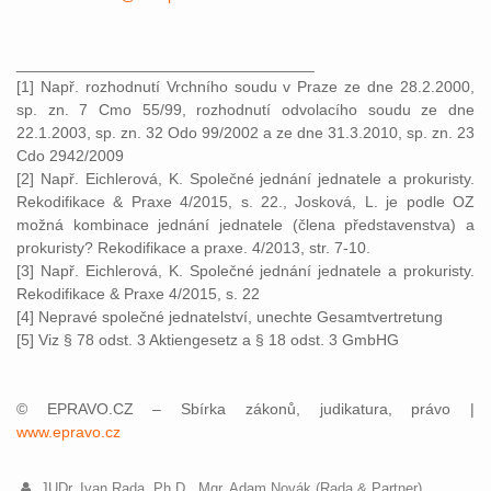
__________________________________
[1] Např. rozhodnutí Vrchního soudu v Praze ze dne 28.2.2000,
sp. zn. 7 Cmo 55/99, rozhodnutí odvolacího soudu ze dne
22.1.2003, sp. zn. 32 Odo 99/2002 a ze dne 31.3.2010, sp. zn. 23
Cdo 2942/2009
[2] Např. Eichlerová, K. Společné jednání jednatele a prokuristy.
Rekodifikace & Praxe 4/2015, s. 22., Josková, L. je podle OZ
možná kombinace jednání jednatele (člena představenstva) a
prokuristy? Rekodifikace a praxe. 4/2013, str. 7-10.
[3] Např. Eichlerová, K. Společné jednání jednatele a prokuristy.
Rekodifikace & Praxe 4/2015, s. 22
[4] Nepravé společné jednatelství, unechte Gesamtvertretung
[5] Viz § 78 odst. 3 Aktiengesetz a § 18 odst. 3 GmbHG
© EPRAVO.CZ – Sbírka zákonů, judikatura, právo |
www.epravo.cz
JUDr. Ivan Rada, Ph.D., Mgr. Adam Novák (Rada & Partner)