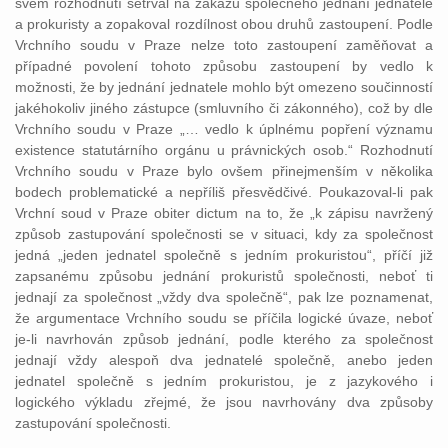
svém rozhodnutí setrval na zákazu společného jednání jednatele
a prokuristy a zopakoval rozdílnost obou druhů zastoupení. Podle
Vrchního soudu v Praze nelze toto zastoupení zaměňovat a
případné povolení tohoto způsobu zastoupení by vedlo k
možnosti, že by jednání jednatele mohlo být omezeno součinností
jakéhokoliv jiného zástupce (smluvního či zákonného), což by dle
Vrchního soudu v Praze „… vedlo k úplnému popření významu
existence statutárního orgánu u právnických osob.“ Rozhodnutí
Vrchního soudu v Praze bylo ovšem přinejmenším v několika
bodech problematické a nepříliš přesvědčivé. Poukazoval-li pak
Vrchní soud v Praze obiter dictum na to, že „k zápisu navržený
způsob zastupování společnosti se v situaci, kdy za společnost
jedná „jeden jednatel společně s jedním prokuristou“, příčí již
zapsanému způsobu jednání prokuristů společnosti, neboť ti
jednají za společnost „vždy dva společně“, pak lze poznamenat,
že argumentace Vrchního soudu se příčila logické úvaze, neboť
je-li navrhován způsob jednání, podle kterého za společnost
jednají vždy alespoň dva jednatelé společně, anebo jeden
jednatel společně s jedním prokuristou, je z jazykového i
logického výkladu zřejmé, že jsou navrhovány dva způsoby
zastupování společnosti.