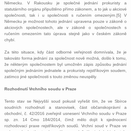
Německu. V Rakousku je společné jednání prokuristy a
statutárního orgánu připuštěno přímo zákonem, a to jak u akciové
společnosti, tak i u společnosti s ručením omezeným.[5] V
Německu je možnost tohoto jednání upravena pouze v zákoně o
akciových společnostech, ale v zákoně o společnostech s
ručením omezením tato úprava stejně jako v českém zákoně
chybí.
Za této situace, kdy část odborné veřejnosti domnívala, že je
takováto forma jednání za společnost nově možná, došlo k tomu,
že některým společnostem byl umožněn zápis způsobu jednání
společným jednáním jednatele a prokuristy rejstříkovým soudem,
zatímco jiné společnosti s touto změnou neuspěly.
Rozhodnutí Vrchního soudu v Praze
Tento stav se Nejvyšší soud pokusil vyřešit tím, že ve Sbírce
soudních rozhodnutí a stanovisek, část občanskoprávní a
obchodní, č. 42/2016 zveřejnil usnesení Vrchního soudu v Praze
sp. zn. 14 Cmo 184/2014, čímž mělo dojít k sjednocení
rozhodovací praxe rejstříkových soudů. Vrchní soud v Praze ve