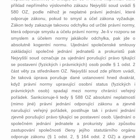
příklad nepřímého výslovného zákazu Nejvyšší soud uvádí §
580 OZ, podle něhož je neplatné právní jednání, které
odporuje zákonu, pokud to smysl a účel zákona vyžaduje.
Zákon tedy zakazuje takovou odchylku od určité právní normy,
která odporuje smyslu a účelu právní normy. Je-li v rozporu se
smyslem a účelem normy jakákoliv odchylka, pak jde o
absolutně kogentní normu. Ujednání společenské smlouvy
zakládající společné jednání jednatelů a prokuristů pak
Nejvyšší soud označuje za ujednání porušující právo týkající
se postavení (fyzických i právnických) osob podle § 1 odst. 2
část věty za středníkem OZ. Nejvyšší soud zde přitom uvádí,
že taková úprava porušuje dané ustanovení hned dvakrát,
když právní normy upravující osobní status (fyzických i
právnických osob) spadají mezi normy chránící veřejný
pořádek. Sankcionuje-li tedy § 588 OZ absolutní neplatností
(mimo jiné) právní jednání odporující zákonu a zjevně
narušující veřejný pořádek, postihuje tak i právní jednání
zjevně porušující právo týkající se postavení osob. Ujednání o
společném jednání jednatele a prokuristy jako způsobu
zastupování společnosti členy jejího statutárního orgánu
odporuje zákonu (§ 1 odst. 2, § 164 odst. 2 OZ) a zjevně