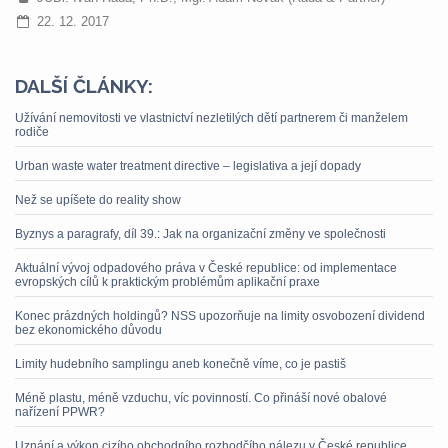
22. 12. 2017
DALŠÍ ČLÁNKY:
Užívání nemovitosti ve vlastnictví nezletilých dětí partnerem či manželem
rodiče
Urban waste water treatment directive – legislativa a její dopady
Než se upíšete do reality show
Byznys a paragrafy, díl 39.: Jak na organizační změny ve společnosti
Aktuální vývoj odpadového práva v České republice: od implementace
evropských cílů k praktickým problémům aplikační praxe
Konec prázdných holdingů? NSS upozorňuje na limity osvobození dividend
bez ekonomického důvodu
Limity hudebního samplingu aneb konečně víme, co je pastiš
Méně plastu, méně vzduchu, víc povinností. Co přináší nové obalové
nařízení PPWR?
Uznání a výkon cizího obchodního rozhodčího nálezu v České republice