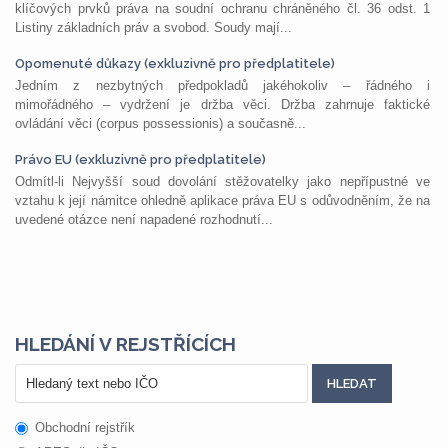
klíčových prvků práva na soudní ochranu chráněného čl. 36 odst. 1
Listiny základních práv a svobod. Soudy mají...
Opomenuté důkazy (exkluzivně pro předplatitele)
Jedním z nezbytných předpokladů jakéhokoliv – řádného i
mimořádného – vydržení je držba věci. Držba zahrnuje faktické
ovládání věci (corpus possessionis) a současně...
Právo EU (exkluzivně pro předplatitele)
Odmítl-li Nejvyšší soud dovolání stěžovatelky jako nepřípustné ve
vztahu k její námitce ohledně aplikace práva EU s odůvodněním, že na
uvedené otázce není napadené rozhodnutí...
HLEDÁNÍ V REJSTŘÍCÍCH
Obchodní rejstřík