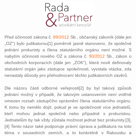
Před účinností zákona č.
89/2012
Sb., občanský zákoník (dále jen
„OZ“) bylo judikaturou[1] poměrně jasně stanoveno, že společné
jednání prokuristy a člena statutárního orgánu není možné. S
nabytím účinnosti nového OZ a zákona č.
90/2012
Sb., zákon o
obchodních korporacích (dále jen „ZOK“), které nově definovaly
statutární orgán jako zástupce společnosti, vyvstala otázka, zda
nenastaly důvody pro přehodnocení těchto judikatorních závěrů.
Dle názoru části odborné veřejnosti[2] by byl takový způsob
jednání možný v případě, že takovým ustanovením není vnitřně
omezen rozsah zástupčího oprávnění člena statutárního orgánu.
K tomu by nemělo dojít, pokud je ve společnosti více jednatelů,
kteří mohou jednat společně nebo případně s prokuristou.
Jednatelům by tak vždy zůstala možnost jednat bez prokuristy.[3],
[4] Tento názor také podporuje právní úprava a judikatura na toto
téma v sousedních zemích, a to konkrétně v Rakousku a