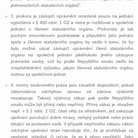
jednoosobních statutárních orgánů“.
3. prokura je zástupčí oprávnění omezené pouze na jednání
vypočtená v § 450 odst. 1 OZ a nelze je rozšiřovat o společné
jednání s členem statutárního orgánu. Prokurista je tak
pouhým zmocněncem podnikatele a připuštění jeho jednání
spolu s členem statutárního orgánu by vedlo k tomu, že by
bylo možné vázat zástupčí oprávnění členů statutárního
orgánu na společné jednání jakéhokoliv jiného zástupce
právnické osoby, což by podle Nejvyššího soudu vedlo ke
znepřehlednění způsobu, jakým členové statutárního orgánu
mohou za společnost jednat.
4. normy soukromého práva jsou zásadně dispozitivní, pokud
zákonodárce odchylnou úpravu od zákona výslovně
nezakazuje. Takový výslovný zákaz pak podle Nejvyššího
soudu může být přímý nebo nepřímý. Přímý zákaz je obsažen
např. v § 1 odst. 2 OZ, části věty za středníkem, jež zakazuje
ujednání porušující dobré mravy, veřejný pořádek nebo právo
týkající se postavení osob. V případě nepřímého zákazu zákon
odchylné ujednání stran reprobuje tím, že je prohlašuje za
neplatné, zdánlivé, či určuje, že se k němu nepřihlíží. Jako