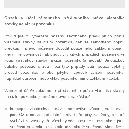
Obsah a účel zákonného předkupního práva vlastníka
stavby na cizím pozemku
Pokud jde o vymezení
obsahu
zákonného předkupního práva
vlastníka stavby na cizím pozemku, pak ze samotného pojmu
předkupní právo můžeme dovodit pouze jeho základní obsah,
kterým je povinnost nabídnout v určitých případech pozemek ke
koupi vlastníkovi stavby na cizím pozemku (a naopak). Je otázkou
dalšího posouzení, zda mezi tyto případy patří pouze úplatný
převod pozemku, anebo jakýkoli způsob zcizení pozemku,
například darování nebo vklad pozemku mimo základní kapitál.
Vymezení
účelu
zákonného předkupního práva vlastníka stavby
na cizím pozemku je možné dovodit na základě:
koncepce vlastnických práv k nemovitým věcem, na kterých
jsou OZ a související platné právní předpisy založeny, a které
vychází ze zásady, že všechny věci spojené s pozemkem jsou
součástí pozemku a vlastník pozemku je současně vlastníkem