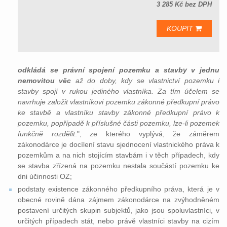
3 285 Kč bez DPH
KOUPIT
odkládá se právní spojení pozemku a stavby v jednu
nemovitou věc
až do doby, kdy se vlastnictví pozemku i
stavby spojí v rukou jediného vlastníka. Za tím účelem se
navrhuje založit vlastníkovi pozemku zákonné předkupní právo
ke stavbě a vlastníku stavby zákonné předkupní právo k
pozemku, popřípadě k příslušné části pozemku, lze-li pozemek
funkčně rozdělit
.", ze kterého vyplývá, že záměrem
zákonodárce je docílení stavu sjednocení vlastnického práva k
pozemkům a na nich stojícím stavbám i v těch případech, kdy
se stavba zřízená na pozemku nestala součástí pozemku ke
dni účinnosti OZ;
podstaty existence zákonného předkupního práva, která je v
obecné rovině dána zájmem zákonodárce na zvýhodněném
postavení určitých skupin subjektů, jako jsou spoluvlastníci, v
určitých případech stát, nebo právě vlastníci stavby na cizím