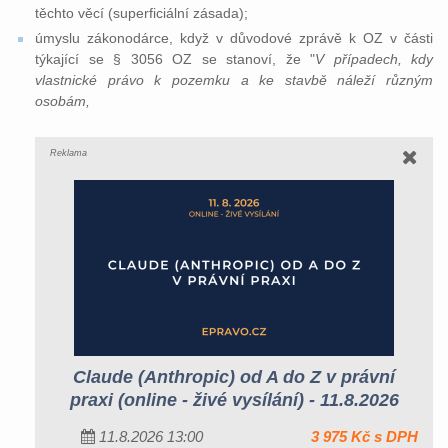
těchto věcí (superficiální zásada);
úmyslu zákonodárce, když v důvodové zprávě k OZ v části
týkající se § 3056 OZ se stanoví, že "
V případech, kdy
vlastnické právo k pozemku a ke stavbě náleží různým
osobám,
Reklama
Claude (Anthropic) od A do Z v právní
praxi (online - živé vysílání) - 11.8.2026
11.8.2026 13:00
3 975 Kč s DPH