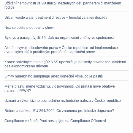
Užívání nemovitosti ve vlastnictví nezletilých dětí partnerem či manželem
rodiče
Urban waste water treatment directive – legislativa a její dopady
Než se upíšete do reality show
Byznys a paragrafy, díl 39.: Jak na organizační změny ve společnosti
Aktuální vývoj odpadového práva v České republice: od implementace
evropských cílů k praktickým problémům aplikační praxe
Konec prázdných holdingů? NSS upozorňuje na limity osvobození dividend
bez ekonomického důvodu
Limity hudebního samplingu aneb konečně víme, co je pastiš
Méně plastu, méně vzduchu, víc povinností. Co přináší nové obalové
nařízení PPWR?
Uznání a výkon cizího obchodního rozhodčího nálezu v České republice
Reforma nařízení EU 261/2004: Co znamená pro letecké dopravce?
Compliance ve firmě: Proč nestojí jen na Compliance Officerovi