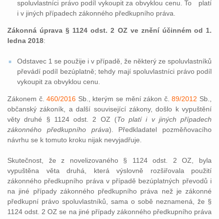
spoluvlastníci právo podíl vykoupit za obvyklou cenu. To platí
i v jiných případech zákonného předkupního práva.
Zákonná úprava § 1124 odst. 2 OZ ve znění účinném od 1.
ledna 2018
:
Odstavec 1 se použije i v případě, že některý ze spoluvlastníků
převádí podíl bezúplatně; tehdy mají spoluvlastníci právo podíl
vykoupit za obvyklou cenu.
Zákonem č.
460/2016
Sb., kterým se mění zákon č.
89/2012
Sb.,
občanský zákoník, a další související zákony, došlo k vypuštění
věty druhé § 1124 odst. 2 OZ (
To platí i v jiných případech
zákonného předkupního práva
). Předkladatel pozměňovacího
návrhu se k tomuto kroku nijak nevyjadřuje.
Skutečnost, že z novelizovaného § 1124 odst. 2 OZ, byla
vypuštěna věta druhá, která výslovně rozšiřovala použití
zákonného předkupního práva v případě bezúplatných převodů i
na jiné případy zákonného předkupního práva než je zákonné
předkupní právo spoluvlastníků, sama o sobě neznamená, že §
1124 odst. 2 OZ se na jiné případy zákonného předkupního práva