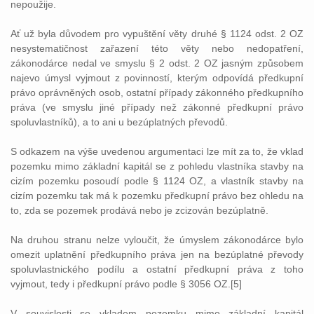
nepoužije.
Ať už byla důvodem pro vypuštění věty druhé § 1124 odst. 2 OZ
nesystematičnost zařazení této věty nebo nedopatření,
zákonodárce nedal ve smyslu § 2 odst. 2 OZ jasným způsobem
najevo úmysl vyjmout z povinností, kterým odpovídá předkupní
právo oprávněných osob, ostatní případy zákonného předkupního
práva (ve smyslu jiné případy než zákonné předkupní právo
spoluvlastníků), a to ani u bezúplatných převodů.
S odkazem na výše uvedenou argumentaci lze mít za to, že vklad
pozemku mimo základní kapitál se z pohledu vlastníka stavby na
cizím pozemku posoudí podle § 1124 OZ, a vlastník stavby na
cizím pozemku tak má k pozemku předkupní právo bez ohledu na
to, zda se pozemek prodává nebo je zcizován bezúplatně.
Na druhou stranu nelze vyloučit, že úmyslem zákonodárce bylo
omezit uplatnění předkupního práva jen na bezúplatné převody
spoluvlastnického podílu a ostatní předkupní práva z toho
vyjmout, tedy i předkupní právo podle § 3056 OZ.[5]
V souvislosti se vkladem pozemku mimo základní kapitál