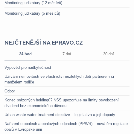
Monitoring judikatury (12 měsíců)
Monitoring judikatury (6 měsíců)
NEJČTENĚJŠÍ NA EPRAVO.CZ
24 hod
7 dní
30 dní
Výpověď pro nadbytečnost
Užívání nemovitosti ve vlastnictví nezletilých dětí partnerem či
manželem rodiče
Odpor
Konec prázdných holdingů? NSS upozorňuje na limity osvobození
dividend bez ekonomického důvodu
Urban waste water treatment directive – legislativa a její dopady
Nařízení o obalech a obalových odpadech (PPWR) – nová éra regulace
obalů v Evropské unii