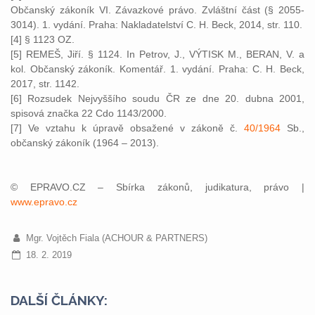
Občanský zákoník VI. Závazkové právo. Zvláštní část (§ 2055-
3014). 1. vydání. Praha: Nakladatelství C. H. Beck, 2014, str. 110.
[4] § 1123 OZ.
[5] REMEŠ, Jiří. § 1124. In Petrov, J., VÝTISK M., BERAN, V. a
kol. Občanský zákoník. Komentář. 1. vydání. Praha: C. H. Beck,
2017, str. 1142.
[6] Rozsudek Nejvyššího soudu ČR ze dne 20. dubna 2001,
spisová značka 22 Cdo 1143/2000.
[7] Ve vztahu k úpravě obsažené v zákoně č.
40/1964
Sb.,
občanský zákoník (1964 – 2013).
© EPRAVO.CZ – Sbírka zákonů, judikatura, právo |
www.epravo.cz
Mgr. Vojtěch Fiala (ACHOUR & PARTNERS)
18. 2. 2019
DALŠÍ ČLÁNKY: