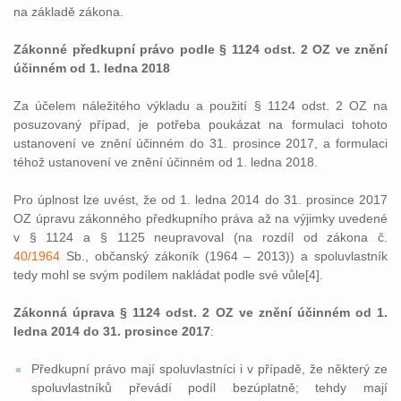
na základě zákona.
Zákonné předkupní právo podle § 1124 odst. 2 OZ ve znění
účinném od 1. ledna 2018
Za účelem náležitého výkladu a použití § 1124 odst. 2 OZ na
posuzovaný případ, je potřeba poukázat na formulaci tohoto
ustanovení ve znění účinném do 31. prosince 2017, a formulaci
téhož ustanovení ve znění účinném od 1. ledna 2018.
Pro úplnost lze uvést, že od 1. ledna 2014 do 31. prosince 2017
OZ úpravu zákonného předkupního práva až na výjimky uvedené
v § 1124 a § 1125 neupravoval (na rozdíl od zákona č.
40/1964
Sb., občanský zákoník (1964 – 2013)) a spoluvlastník
tedy mohl se svým podílem nakládat podle své vůle[4].
Zákonná úprava § 1124 odst. 2 OZ ve znění účinném od 1.
ledna 2014 do 31. prosince 2017
:
Předkupní právo mají spoluvlastníci i v případě, že některý ze
spoluvlastníků převádí podíl bezúplatně; tehdy mají