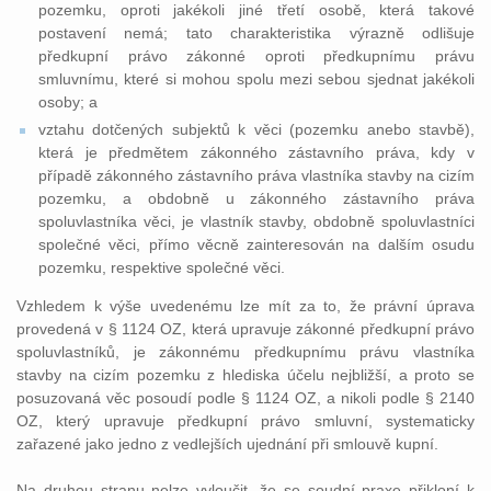
pozemku, oproti jakékoli jiné třetí osobě, která takové
postavení nemá; tato charakteristika výrazně odlišuje
předkupní právo zákonné oproti předkupnímu právu
smluvnímu, které si mohou spolu mezi sebou sjednat jakékoli
osoby; a
vztahu dotčených subjektů k věci (pozemku anebo stavbě),
která je předmětem zákonného zástavního práva, kdy v
případě zákonného zástavního práva vlastníka stavby na cizím
pozemku, a obdobně u zákonného zástavního práva
spoluvlastníka věci, je vlastník stavby, obdobně spoluvlastníci
společné věci, přímo věcně zainteresován na dalším osudu
pozemku, respektive společné věci.
Vzhledem k výše uvedenému lze mít za to, že právní úprava
provedená v § 1124 OZ, která upravuje zákonné předkupní právo
spoluvlastníků, je zákonnému předkupnímu právu vlastníka
stavby na cizím pozemku z hlediska účelu nejbližší, a proto se
posuzovaná věc posoudí podle § 1124 OZ, a nikoli podle § 2140
OZ, který upravuje předkupní právo smluvní, systematicky
zařazené jako jedno z vedlejších ujednání při smlouvě kupní.
Na druhou stranu nelze vyloučit, že se soudní praxe přikloní k