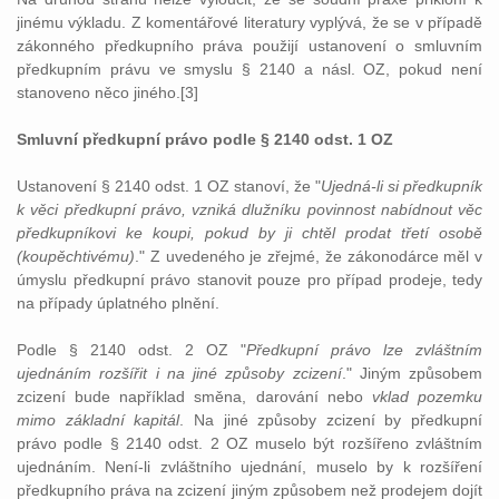
jinému výkladu. Z komentářové literatury vyplývá, že se v případě
zákonného předkupního práva použijí ustanovení o smluvním
předkupním právu ve smyslu § 2140 a násl. OZ, pokud není
stanoveno něco jiného.[3]
Smluvní předkupní právo podle § 2140 odst. 1 OZ
Ustanovení § 2140 odst. 1 OZ stanoví, že "
Ujedná-li si předkupník
k věci předkupní právo, vzniká dlužníku povinnost nabídnout věc
předkupníkovi ke koupi, pokud by ji chtěl prodat třetí osobě
(koupěchtivému)
." Z uvedeného je zřejmé, že zákonodárce měl v
úmyslu předkupní právo stanovit pouze pro případ prodeje, tedy
na případy úplatného plnění.
Podle § 2140 odst. 2 OZ "
Předkupní právo lze zvláštním
ujednáním rozšířit i na jiné způsoby zcizení
." Jiným způsobem
zcizení bude například směna, darování nebo
vklad pozemku
mimo základní kapitál
. Na jiné způsoby zcizení by předkupní
právo podle § 2140 odst. 2 OZ muselo být rozšířeno zvláštním
ujednáním. Není-li zvláštního ujednání, muselo by k rozšíření
předkupního práva na zcizení jiným způsobem než prodejem dojít