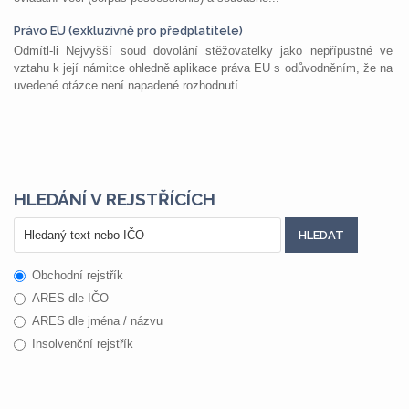
Právo EU (exkluzivně pro předplatitele)
Odmítl-li Nejvyšší soud dovolání stěžovatelky jako nepřípustné ve
vztahu k její námitce ohledně aplikace práva EU s odůvodněním, že na
uvedené otázce není napadené rozhodnutí...
HLEDÁNÍ V REJSTŘÍCÍCH
Obchodní rejstřík
ARES dle IČO
ARES dle jména / názvu
Insolvenční rejstřík