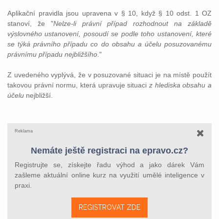
Aplikační pravidla jsou upravena v § 10, když § 10 odst. 1 OZ
stanoví, že "
Nelze-li právní případ rozhodnout na základě
výslovného ustanovení, posoudí se podle toho ustanovení, které
se týká právního případu co do obsahu a účelu posuzovanému
právnímu případu nejbližšího
."
Z uvedeného vyplývá, že v posuzované situaci je na místě použít
takovou právní normu, která upravuje situaci
z hlediska obsahu a
účelu
nejbližší.
Reklama
Nemáte ještě registraci na epravo.cz?
Registrujte se, získejte řadu výhod a jako dárek Vám
zašleme aktuální online kurz na využití umělé inteligence v
praxi.
REGISTROVAT ZDE