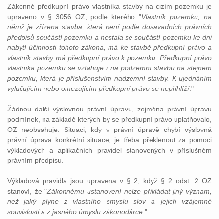
Zákonné předkupní právo vlastníka stavby na cizím pozemku je
upraveno v § 3056 OZ, podle kterého "
Vlastník pozemku, na
němž je zřízena stavba, která není podle dosavadních právních
předpisů součástí pozemku a nestala se součástí pozemku ke dni
nabytí účinnosti tohoto zákona, má ke stavbě předkupní právo a
vlastník stavby má předkupní právo k pozemku. Předkupní právo
vlastníka pozemku se vztahuje i na podzemní stavbu na stejném
pozemku, která je příslušenstvím nadzemní stavby. K ujednáním
vylučujícím nebo omezujícím předkupní právo se nepřihlíží
."
Žádnou další výslovnou právní úpravu, zejména právní úpravu
podmínek, na základě kterých by se předkupní právo uplatňovalo,
OZ neobsahuje. Situaci, kdy v právní úpravě chybí výslovná
právní úprava konkrétní situace, je třeba překlenout za pomoci
výkladových a aplikačních pravidel stanovených v příslušném
právním předpisu.
Výkladová pravidla jsou upravena v § 2, když § 2 odst. 2 OZ
stanoví, že "
Zákonnému ustanovení nelze přikládat jiný význam,
než jaký plyne z vlastního smyslu slov a jejich vzájemné
souvislosti a z jasného úmyslu zákonodárce
."