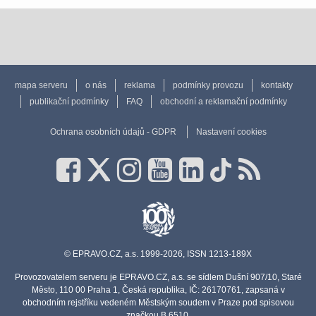
mapa serveru
o nás
reklama
podmínky provozu
kontakty
publikační podmínky
FAQ
obchodní a reklamační podmínky
Ochrana osobních údajů - GDPR
Nastavení cookies
© EPRAVO.CZ, a.s. 1999-2026, ISSN 1213-189X
Provozovatelem serveru je EPRAVO.CZ, a.s. se sídlem Dušní 907/10, Staré
Město, 110 00 Praha 1, Česká republika, IČ: 26170761, zapsaná v
obchodním rejstříku vedeném Městským soudem v Praze pod spisovou
značkou B 6510.