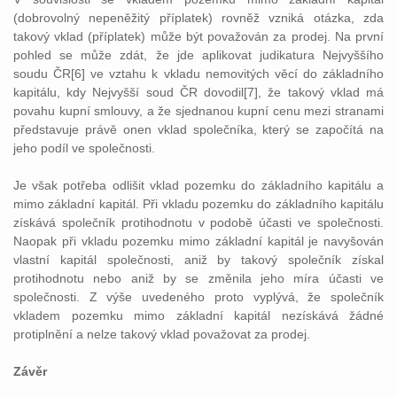
(dobrovolný nepeněžitý příplatek) rovněž vzniká otázka, zda
takový vklad (příplatek) může být považován za prodej. Na první
pohled se může zdát, že jde aplikovat judikatura Nejvyššího
soudu ČR[6] ve vztahu k vkladu nemovitých věcí do základního
kapitálu, kdy Nejvyšší soud ČR dovodil[7], že takový vklad má
povahu kupní smlouvy, a že sjednanou kupní cenu mezi stranami
představuje právě onen vklad společníka, který se započítá na
jeho podíl ve společnosti.
Je však potřeba odlišit vklad pozemku do základního kapitálu a
mimo základní kapitál. Při vkladu pozemku do základního kapitálu
získává společník protihodnotu v podobě účasti ve společnosti.
Naopak při vkladu pozemku mimo základní kapitál je navyšován
vlastní kapitál společnosti, aniž by takový společník získal
protihodnotu nebo aniž by se změnila jeho míra účasti ve
společnosti. Z výše uvedeného proto vyplývá, že společník
vkladem pozemku mimo základní kapitál nezískává žádné
protiplnění a nelze takový vklad považovat za prodej.
Závěr