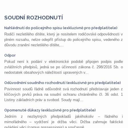
SOUDNÍ ROZHODNUTÍ
Nahlédnutí do policejního spisu (exkluzivně pro předplatitele)
Rodiči nezletilého dítěte, který je nositelem rodičovské odpovědnosti v
plném rozsahu, nelze odepřít přístup do policejního spisu, vedeného z
důvodu zranění nezletilého dítěte,...
Odpor
Pokud není k podání v elektronické podobě připojen podpis podle
zvláštních předpisů, jedná se po účinnosti zákona č. 298/2016 Sb. o
nedostatek obsahových náležitostí upravených v...
Odůvodnění soudního rozhodnutí (exkluzivně pro předplatitele)
Povinnost soudů řádně odůvodnit svá rozhodnutí představuje jeden z
klíčových prvků práva na soudní ochranu chráněného čl. 36 odst. 1
Listiny základních práv a svobod. Soudy mají...
Opomenuté důkazy (exkluzivně pro předplatitele)
Jedním z nezbytných předpokladů jakéhokoliv – řádného i
mimořádného – vydržení je držba věci. Držba zahrnuje faktické
ovládání věci (corpus possessionis) a současně...