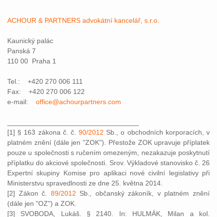
ACHOUR & PARTNERS advokátní kancelář, s.r.o.
Kaunický palác
Panská 7
110 00 Praha 1
Tel.: +420 270 006 111
Fax: +420 270 006 122
e-mail:
office@achourpartners.com
__________________________________
[1] § 163 zákona č. č.
90/2012
Sb., o obchodních korporacích, v
platném znění (dále jen "ZOK"). Přestože ZOK upravuje příplatek
pouze u společnosti s ručením omezeným, nezakazuje poskytnutí
příplatku do akciové společnosti. Srov. Výkladové stanovisko č. 26
Expertní skupiny Komise pro aplikaci nové civilní legislativy při
Ministerstvu spravedlnosti ze dne 25. května 2014.
[2] Zákon č.
89/2012
Sb., občanský zákoník, v platném znění
(dále jen "OZ") a ZOK.
[3] SVOBODA, Lukáš. § 2140. In: HULMÁK, Milan a kol.